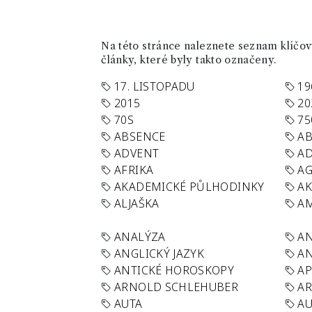
Na této stránce naleznete seznam klíčový
články, které byly takto označeny.
17. LISTOPADU
19
2015
20
70S
75
ABSENCE
AB
ADVENT
AD
AFRIKA
A
AKADEMICKÉ PŮLHODINKY
A
ALJAŠKA
AM
ANALÝZA
A
ANGLICKÝ JAZYK
AN
ANTICKÉ HOROSKOPY
AP
ARNOLD SCHLEHUBER
AR
AUTA
A