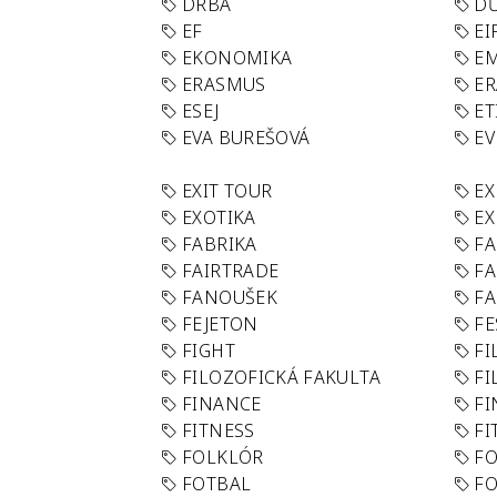
DRBA
DŮ
EF
EI
EKONOMIKA
E
ERASMUS
E
ESEJ
ET
EVA BUREŠOVÁ
E
EXIT TOUR
EX
EXOTIKA
EX
FABRIKA
F
FAIRTRADE
F
FANOUŠEK
FA
FEJETON
FE
FIGHT
FI
FILOZOFICKÁ FAKULTA
FI
FINANCE
F
FITNESS
FI
FOLKLÓR
F
FOTBAL
FO