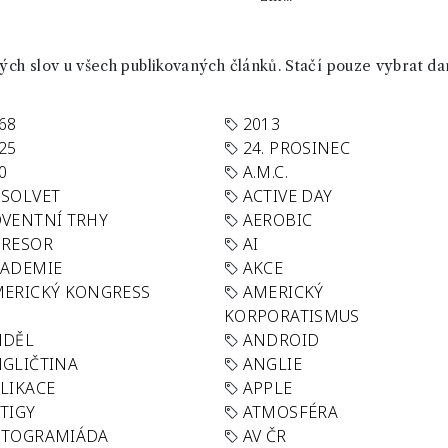
ch slov u všech publikovaných článků. Stačí pouze vybrat da
68
2013
25
24. PROSINEC
0
A.M.C.
SOLVET
ACTIVE DAY
VENTNÍ TRHY
AEROBIC
GRESOR
AI
KADEMIE
AKCE
ERICKÝ KONGRESS
AMERICKÝ
KORPORATISMUS
NDĚL
ANDROID
GLIČTINA
ANGLIE
LIKACE
APPLE
TIGY
ATMOSFÉRA
UTOGRAMIÁDA
AV ČR