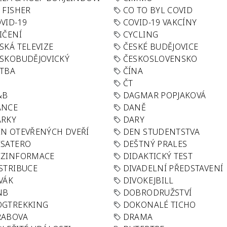
 FISHER
CO TO BYL COVID
VID-19
COVID-19 VAKCÍNY
IČENÍ
CYCLING
SKÁ TELEVIZE
ČESKÉ BUDĚJOVICE
SKOBUDĚJOVICKÝ
ČESKOSLOVENSKO
TBA
ČÍNA
R
ČT
&B
DAGMAR POPJAKOVÁ
ANCE
DANĚ
ÁRKY
DARY
N OTEVŘENÝCH DVEŘÍ
DEN STUDENTSTVA
SATERO
DEŠTNÝ PRALES
EZINFORMACE
DIDAKTICKÝ TEST
STRIBUCE
DIVADELNÍ PŘEDSTAVENÍ
VÁK
DIVOKEJBILL
NB
DOBRODRUŽSTVÍ
OGTREKKING
DOKONALÉ TICHO
RABOVA
DRAMA