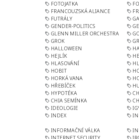
FOTOJATKA
F
FRANCOUZSKÁ ALIANCE
FR
FUTRÁLY
G
GENDER-POLITICS
G
GLENN MILLER ORCHESTRA
GO
GROK
GR
HALLOWEEN
HA
HEJLÍK
HE
HLASOVÁNÍ
H
HOBIT
H
HORKÁ VANA
H
HŘEBÍČEK
H
HYPOTÉKA
CH
CHIA SEMÍNKA
CH
IDEOLOGIE
IG
INDEX
I
INFORMAČNÍ VÁLKA
IN
INTERNET SECURITY
IR