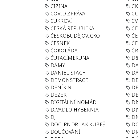
CIZINA
CK
COVID ZPRÁVA
CO
CUKROVÍ
CV
ČESKÁ REPUBLIKA
ČE
ČESKOBUDĚJOVICKO
ČE
ČESNEK
ČE
ČOKOLÁDA
Č
ČUTACÍMERUNA
D
DÁMY
D
DANIEL STACH
D
DEMONSTRACE
DE
DENÍK N
DE
DEZERT
D
DIGITÁLNÍ NOMÁD
DI
DIVADLO HYBERNIA
DI
DJ
D
DOC. RNDR. JAK KUBEŠ
D
DOUČOVÁNÍ
D