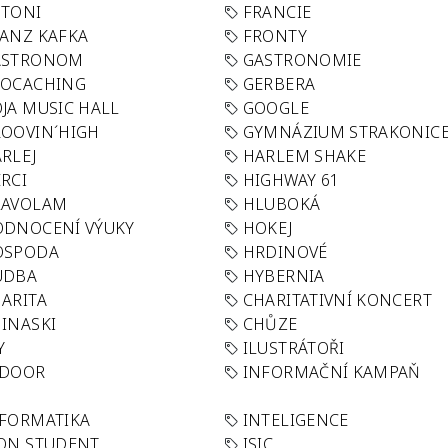
OTONI
FRANCIE
ANZ KAFKA
FRONTY
ASTRONOM
GASTRONOMIE
EOCACHING
GERBERA
JA MUSIC HALL
GOOGLE
OOVIN´HIGH
GYMNÁZIUM STRAKONIC
RLEJ
HARLEM SHAKE
RCI
HIGHWAY 61
LAVOLAM
HLUBOKÁ
ODNOCENÍ VÝUKY
HOKEJ
OSPODA
HRDINOVÉ
UDBA
HYBERNIA
ARITA
CHARITATIVNÍ KONCERT
INASKI
CHŮZE
Y
ILUSTRÁTOŘI
NDOOR
INFORMAČNÍ KAMPAŇ
FORMATIKA
INTELIGENCE
ON STUDENT
ISIC