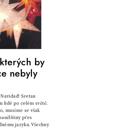
 kterých by
ce nebyly
 Navidad! Sretan
em lidé po celém světě.
no, musíme se však
panělštiny přes
odnému jazyku. Všechny