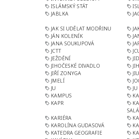
ISLÁMSKÝ STÁT
IS
JABLKA
JA
JAK SI UDĚLAT MODŘINU
JA
JÁN KOLENÍK
JA
JANA SOUKUPOVÁ
JA
JCTT
JC
JEŽDĚNÍ
JI
JIHOČESKÉ DIVADLO
JI
JIŘÍ ZONYGA
JI
JMELÍ
JO
JU
JU
KAMPUS
KA
KAPR
K
SAL
KARIÉRA
KA
KAROLÍNA GUDASOVÁ
KA
KATEDRA GEOGRAFIE
KA