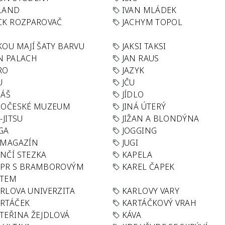
LAND
IVAN MLÁDEK
CK ROZPAROVAČ
JACHYM TOPOL
KOU MAJÍ ŠATY BARVU
JAKSI TAKSI
N PALACH
JAN RAUS
RO
JAZYK
U
JČU
DÁŠ
JÍDLO
HOČESKÉ MUZEUM
JINÁ ÚTERÝ
U-JITSU
JIŽAN A BLONDÝNA
GA
JOGGING
 MAGAZÍN
JUGI
NČÍ STEZKA
KAPELA
APR S BRAMBOROVÝM
KAREL ČAPEK
ÁTEM
RLOVA UNIVERZITA
KARLOVY VARY
RTÁČEK
KARTÁČKOVÝ VRAH
TEŘINA ŽEJDLOVÁ
KÁVA