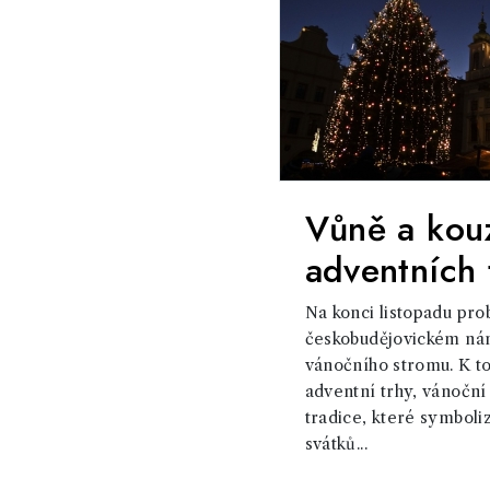
Vůně a kou
adventních 
Na konci listopadu pro
českobudějovickém nám
vánočního stromu. K to
adventní trhy, vánoční
tradice, které symboli
svátků...