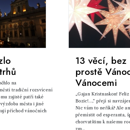
zlo
13 věcí, bez
trhů
prostě Váno
Vánocemi
běhlo na
ěstí tradiční rozsvícení
„Gajan Kristnaskon! Feliz
mu zajisté patří také
Bozic!…,“ přejí si navzáj
 výzdoba města i jiné
Nic vám to neříká? Ale a
zují příchod vánočních
přemístit od esperanta, š
chorvatštinu k našemu r
zm...