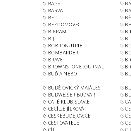
BAGS
BA
BARVA
BA
BED
B
BEZDOMOVEC
B
BIKRAM
BÍ
BJJ
BL
BOBRONUTRIE
B
BOMBARDÉR
BO
BRAVE
BR
BROWNSTONE JOURNAL
B
BUĎ A NEBO
BU
BUDĚJOVICKÝ MAJÁLES
B
BUDWEISER BUDVAR
BU
CAFÉ KLUB SLAVIE
C
CECÍLIE JÍLKOVÁ
CE
CESKEBUDEJOVICE
CE
CESTOVATELÉ
CE
CÍL
CI