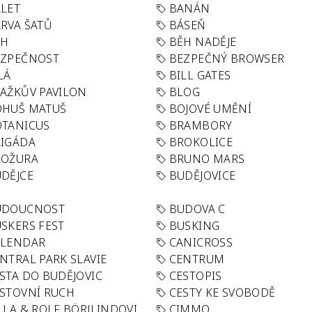
LET
BANÁN
RVA ŠATŮ
BÁSEŇ
ĚH
BĚH NADĚJE
EZPEČNOST
BEZPEČNÝ BROWSER
LÁ
BILL GATES
AŽKŮV PAVILON
BLOG
OHUŠ MATUŠ
BOJOVÉ UMĚNÍ
TANICUS
BRAMBORY
IGÁDA
BROKOLICE
ROŽURA
BRUNO MARS
DĚJCE
BUDĚJOVICE
UDOUCNOST
BUDOVA C
SKERS FEST
BUSKING
ALENDAR
CANICROSS
NTRAL PARK SLAVIE
CENTRUM
STA DO BUDĚJOVIC
CESTOPIS
STOVNÍ RUCH
CESTY KE SVOBODĚ
LLA & ROLF BÖRJLINDOVI
CIMMO