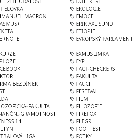
LEŽITÉ UDÁLOSTI
DUTERTRE
FFELOVKA
EKOLOGIE
MMANUEL MACRON
EMOCE
RASMUS+
ERIK AXL SUND
IKETA
ETIOPIE
VERNOTE
EVROPSKÝ PARLAMENT
KURZE
EXMUSLIMKA
PLOZE
EYP
ACEBOOK
FACT-CHECKERS
AKTOR
FAKULTA
RMA BEZDÍNEK
FAUCI
ST
FESTIVAL
LDA
FILM
LOZOFICKÁ-FAKULTA
FILOZOFIE
INANČNÍ-GRAMOTNOST
FIREFOX
TNESS 14
FLEGR
OLTYN
FOOTFEST
TBALOVÁ LIGA
FOTKY