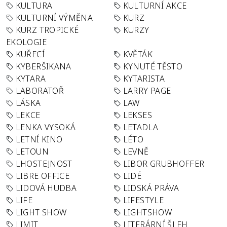
KULTURA
KULTURNÍ AKCE
KULTURNÍ VÝMĚNA
KURZ
KURZ TROPICKÉ
KURZY
EKOLOGIE
KUŘECÍ
KVĚTÁK
KYBERŠIKANA
KYNUTÉ TĚSTO
KYTARA
KYTARISTA
LABORATOŘ
LARRY PAGE
LÁSKA
LAW
LEKCE
LEKSES
LENKA VYSOKÁ
LETADLA
LETNÍ KINO
LÉTO
LETOUN
LEVNĚ
LHOSTEJNOST
LIBOR GRUBHOFFER
LIBRE OFFICE
LIDÉ
LIDOVÁ HUDBA
LIDSKÁ PRÁVA
LIFE
LIFESTYLE
LIGHT SHOW
LIGHTSHOW
LIMIT
LITERÁRNÍ ŠLEH