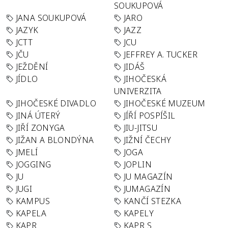
SOUKUPOVÁ
JANA SOUKUPOVÁ
JARO
JAZYK
JAZZ
JCTT
JCU
JČU
JEFFREY A. TUCKER
JEŽDĚNÍ
JIDÁŠ
JÍDLO
JIHOČESKÁ
UNIVERZITA
JIHOČESKÉ DIVADLO
JIHOČESKÉ MUZEUM
JINÁ ÚTERÝ
JÍŘÍ POSPÍŠIL
JIŘÍ ZONYGA
JIU-JITSU
JIŽAN A BLONDÝNA
JIŽNÍ ČECHY
JMELÍ
JOGA
JOGGING
JOPLIN
JU
JU MAGAZÍN
JUGI
JUMAGAZÍN
KAMPUS
KANČÍ STEZKA
KAPELA
KAPELY
KAPR
KAPR S