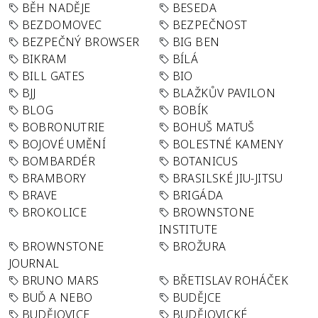
BĚH NADĚJE
BESEDA
BEZDOMOVEC
BEZPEČNOST
BEZPEČNÝ BROWSER
BIG BEN
BIKRAM
BÍLÁ
BILL GATES
BIO
BJJ
BLAŽKŮV PAVILON
BLOG
BOBÍK
BOBRONUTRIE
BOHUŠ MATUŠ
BOJOVÉ UMĚNÍ
BOLESTNÉ KAMENY
BOMBARDÉR
BOTANICUS
BRAMBORY
BRASILSKÉ JIU-JITSU
BRAVE
BRIGÁDA
BROKOLICE
BROWNSTONE
INSTITUTE
BROWNSTONE
BROŽURA
JOURNAL
BRUNO MARS
BŘETISLAV ROHÁČEK
BUĎ A NEBO
BUDĚJCE
BUDĚJOVICE
BUDĚJOVICKÉ