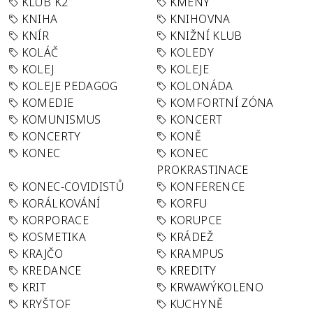
KLUB K2
KMENY
KNIHA
KNIHOVNA
KNÍR
KNIŽNÍ KLUB
KOLÁČ
KOLEDY
KOLEJ
KOLEJE
KOLEJE PEDAGOG
KOLONÁDA
KOMEDIE
KOMFORTNÍ ZÓNA
KOMUNISMUS
KONCERT
KONCERTY
KONĚ
KONEC
KONEC
PROKRASTINACE
KONEC-COVIDISTŮ
KONFERENCE
KORÁLKOVÁNÍ
KORFU
KORPORACE
KORUPCE
KOSMETIKA
KRÁDEŽ
KRAJČO
KRAMPUS
KREDANCE
KREDITY
KRIT
KRWAWÝKOLENO
KRYŠTOF
KUCHYNĚ