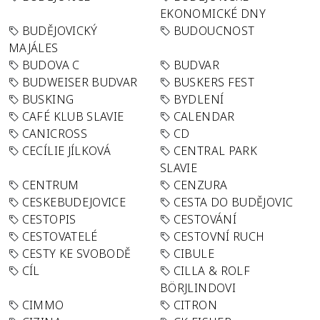
EKONOMICKÉ DNY
BUDĚJOVICKÝ
BUDOUCNOST
MAJÁLES
BUDOVA C
BUDVAR
BUDWEISER BUDVAR
BUSKERS FEST
BUSKING
BYDLENÍ
CAFÉ KLUB SLAVIE
CALENDAR
CANICROSS
CD
CECÍLIE JÍLKOVÁ
CENTRAL PARK
SLAVIE
CENTRUM
CENZURA
CESKEBUDEJOVICE
CESTA DO BUDĚJOVIC
CESTOPIS
CESTOVÁNÍ
CESTOVATELÉ
CESTOVNÍ RUCH
CESTY KE SVOBODĚ
CIBULE
CÍL
CILLA & ROLF
BÖRJLINDOVI
CIMMO
CITRON