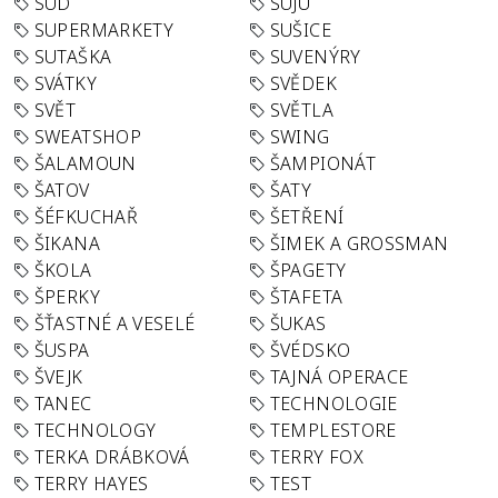
SUD
SUJU
SUPERMARKETY
SUŠICE
SUTAŠKA
SUVENÝRY
SVÁTKY
SVĚDEK
SVĚT
SVĚTLA
SWEATSHOP
SWING
ŠALAMOUN
ŠAMPIONÁT
ŠATOV
ŠATY
ŠÉFKUCHAŘ
ŠETŘENÍ
ŠIKANA
ŠIMEK A GROSSMAN
ŠKOLA
ŠPAGETY
ŠPERKY
ŠTAFETA
ŠŤASTNÉ A VESELÉ
ŠUKAS
ŠUSPA
ŠVÉDSKO
ŠVEJK
TAJNÁ OPERACE
TANEC
TECHNOLOGIE
TECHNOLOGY
TEMPLESTORE
TERKA DRÁBKOVÁ
TERRY FOX
TERRY HAYES
TEST