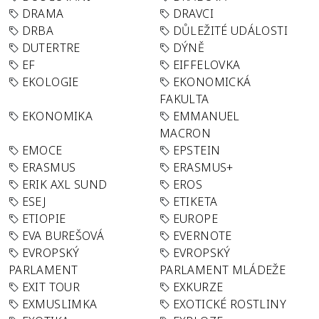
DRAMA
DRAVCI
DRBA
DŮLEŽITÉ UDÁLOSTI
DUTERTRE
DÝNĚ
EF
EIFFELOVKA
EKOLOGIE
EKONOMICKÁ
FAKULTA
EKONOMIKA
EMMANUEL
MACRON
EMOCE
EPSTEIN
ERASMUS
ERASMUS+
ERIK AXL SUND
EROS
ESEJ
ETIKETA
ETIOPIE
EUROPE
EVA BUREŠOVÁ
EVERNOTE
EVROPSKÝ
EVROPSKÝ
PARLAMENT
PARLAMENT MLÁDEŽE
EXIT TOUR
EXKURZE
EXMUSLIMKA
EXOTICKÉ ROSTLINY