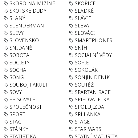
SKORO-NA-MIZINE
SKOŘICE
SKOTSKÉ DUDY
SLADKÉ
SLANÝ
SLÁVIE
SLENDERMAN
SLEVA
SLEVY
SLOVÁCI
SLOVENSKO
SMARTPHONES
SNÍDANĚ
SNÍH
SOBOTA
SOCIÁLNÍ VĚDY
SOCIETY
SOFIE
SOCHA
SOKOLÁK
SONG
SONJIN DENÍK
SOUBOJ FAKULT
SOUTĚŽ
SOVY
SPARTAN RACE
SPISOVATEL
SPISOVATELKA
SPOLEČNOST
SPOLUJIZDA
SPORT
SRÍ LANKA
STAG
STAGE
STÁNKY
STAR WARS
STATISTIKA
STÁTNÍ MATURITA