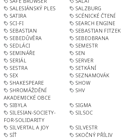
SAFE BROWSER
SALÁT
SALESIÁNSKÝ PLES
SALZBURG
SATIRA
SCÉNICKÉ ČTENÍ
SCI-FI
SEARCH ENGINE
SEBASTIAN
SEBASTIAN FITZEK
SEBEDŮVĚRA
SEBEOBRANA
SEDLÁCI
SEMESTR
SEMINÁŘE
SEN
SERIÁL
SERVER
SESTRA
SETKÁNÍ
SEX
SEZNAMOVÁK
SHAKESPEARE
SHOW
SHROMÁŽDĚNÍ
SHV
AKADEMICKÉ OBCE
SIBYLA
SIGMA
SILESIAN-SOCIETY-
SILSOC
FOR-SOLIDARITY
SILVERTAL A JOY
SILVESTR
SÍŤ
SKOČNÝ PŘÍLIV