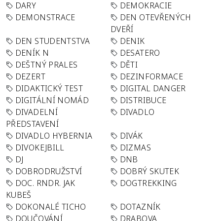
DARY
DEMOKRACIE
DEMONSTRACE
DEN OTEVŘENÝCH
DVEŘÍ
DEN STUDENTSTVA
DENIK
DENÍK N
DESATERO
DEŠTNÝ PRALES
DĚTI
DEZERT
DEZINFORMACE
DIDAKTICKÝ TEST
DIGITAL DANGER
DIGITÁLNÍ NOMÁD
DISTRIBUCE
DIVADELNÍ
DIVADLO
PŘEDSTAVENÍ
DIVADLO HYBERNIA
DIVÁK
DIVOKEJBILL
DIZMAS
DJ
DNB
DOBRODRUŽSTVÍ
DOBRÝ SKUTEK
DOC. RNDR. JAK
DOGTREKKING
KUBEŠ
DOKONALÉ TICHO
DOTAZNÍK
DOUČOVÁNÍ
DRABOVA