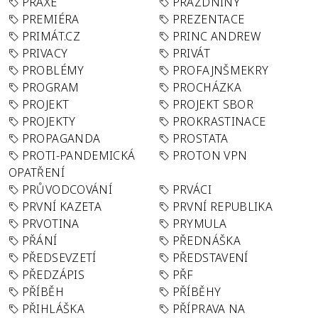
PRAXE
PRÁZDNINY
PREMIÉRA
PREZENTACE
PRIMÁT.CZ
PRINC ANDREW
PRIVACY
PRIVÁT
PROBLÉMY
PROFAJNŠMEKRY
PROGRAM
PROCHÁZKA
PROJEKT
PROJEKT SBOR
PROJEKTY
PROKRASTINACE
PROPAGANDA
PROSTATA
PROTI-PANDEMICKÁ
PROTON VPN
OPATŘENÍ
PRŮVODCOVÁNÍ
PRVÁCI
PRVNÍ KAZETA
PRVNÍ REPUBLIKA
PRVOTINA
PRYMULA
PŘÁNÍ
PŘEDNÁŠKA
PŘEDSEVZETÍ
PŘEDSTAVENÍ
PŘEDZÁPIS
PŘF
PŘÍBĚH
PŘÍBĚHY
PŘIHLÁŠKA
PŘÍPRAVA NA