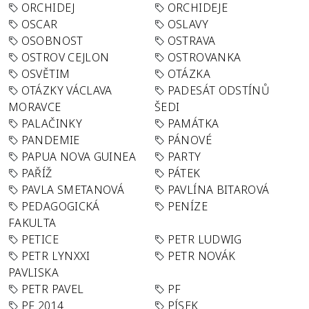
ORCHIDEJ
ORCHIDEJE
OSCAR
OSLAVY
OSOBNOST
OSTRAVA
OSTROV CEJLON
OSTROVANKA
OSVĚTIM
OTÁZKA
OTÁZKY VÁCLAVA
PADESÁT ODSTÍNŮ
MORAVCE
ŠEDI
PALAČINKY
PAMÁTKA
PANDEMIE
PÁNOVÉ
PAPUA NOVA GUINEA
PARTY
PAŘÍŽ
PÁTEK
PAVLA SMETANOVÁ
PAVLÍNA BITAROVÁ
PEDAGOGICKÁ
PENÍZE
FAKULTA
PETICE
PETR LUDWIG
PETR LYNXXI
PETR NOVÁK
PAVLISKA
PETR PAVEL
PF
PF 2014
PÍSEK