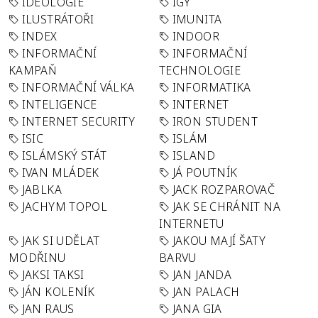
IDEOLOGIE
IGY
ILUSTRÁTOŘI
IMUNITA
INDEX
INDOOR
INFORMAČNÍ
INFORMAČNÍ
KAMPAŇ
TECHNOLOGIE
INFORMAČNÍ VÁLKA
INFORMATIKA
INTELIGENCE
INTERNET
INTERNET SECURITY
IRON STUDENT
ISIC
ISLÁM
ISLÁMSKÝ STÁT
ISLAND
IVAN MLÁDEK
JÁ POUTNÍK
JABLKA
JACK ROZPAROVAČ
JACHYM TOPOL
JAK SE CHRÁNIT NA
INTERNETU
JAK SI UDĚLAT
JAKOU MAJÍ ŠATY
MODŘINU
BARVU
JAKSI TAKSI
JAN JANDA
JÁN KOLENÍK
JAN PALACH
JAN RAUS
JANA GIA