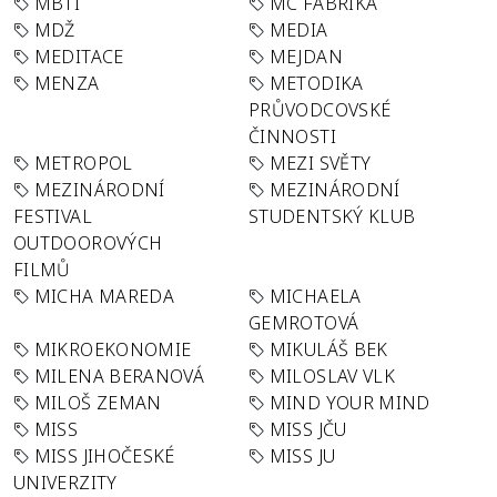
MBTI
MC FABRIKA
MDŽ
MEDIA
MEDITACE
MEJDAN
MENZA
METODIKA
PRŮVODCOVSKÉ
ČINNOSTI
METROPOL
MEZI SVĚTY
MEZINÁRODNÍ
MEZINÁRODNÍ
FESTIVAL
STUDENTSKÝ KLUB
OUTDOOROVÝCH
FILMŮ
MICHA MAREDA
MICHAELA
GEMROTOVÁ
MIKROEKONOMIE
MIKULÁŠ BEK
MILENA BERANOVÁ
MILOSLAV VLK
MILOŠ ZEMAN
MIND YOUR MIND
MISS
MISS JČU
MISS JIHOČESKÉ
MISS JU
UNIVERZITY