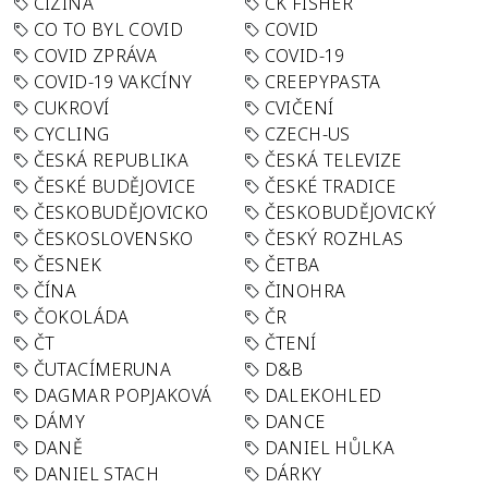
CIZINA
CK FISHER
CO TO BYL COVID
COVID
COVID ZPRÁVA
COVID-19
COVID-19 VAKCÍNY
CREEPYPASTA
CUKROVÍ
CVIČENÍ
CYCLING
CZECH-US
ČESKÁ REPUBLIKA
ČESKÁ TELEVIZE
ČESKÉ BUDĚJOVICE
ČESKÉ TRADICE
ČESKOBUDĚJOVICKO
ČESKOBUDĚJOVICKÝ
ČESKOSLOVENSKO
ČESKÝ ROZHLAS
ČESNEK
ČETBA
ČÍNA
ČINOHRA
ČOKOLÁDA
ČR
ČT
ČTENÍ
ČUTACÍMERUNA
D&B
DAGMAR POPJAKOVÁ
DALEKOHLED
DÁMY
DANCE
DANĚ
DANIEL HŮLKA
DANIEL STACH
DÁRKY