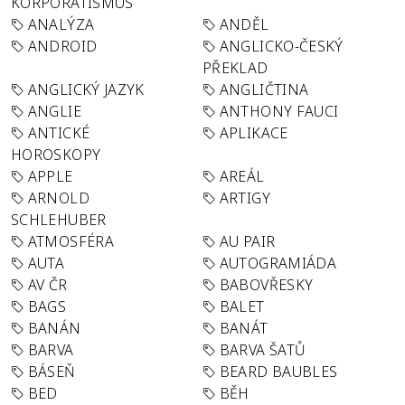
KORPORATISMUS
ANALÝZA
ANDĚL
ANDROID
ANGLICKO-ČESKÝ
PŘEKLAD
ANGLICKÝ JAZYK
ANGLIČTINA
ANGLIE
ANTHONY FAUCI
ANTICKÉ
APLIKACE
HOROSKOPY
APPLE
AREÁL
ARNOLD
ARTIGY
SCHLEHUBER
ATMOSFÉRA
AU PAIR
AUTA
AUTOGRAMIÁDA
AV ČR
BABOVŘESKY
BAGS
BALET
BANÁN
BANÁT
BARVA
BARVA ŠATŮ
BÁSEŇ
BEARD BAUBLES
BED
BĚH