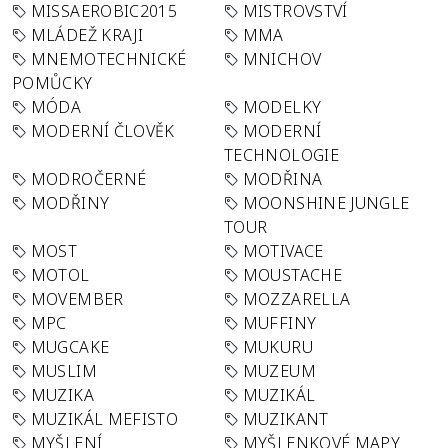
MISSAEROBIC2015
MISTROVSTVÍ
MLÁDEŽ KRAJI
MMA
MNEMOTECHNICKÉ
MNICHOV
POMŮCKY
MÓDA
MODELKY
MODERNÍ ČLOVĚK
MODERNÍ
TECHNOLOGIE
MODROČERNÉ
MODŘINA
MODŘINY
MOONSHINE JUNGLE
TOUR
MOST
MOTIVACE
MOTOL
MOUSTACHE
MOVEMBER
MOZZARELLA
MPC
MUFFINY
MUGCAKE
MUKURU
MUSLIM
MUZEUM
MUZIKA
MUZIKÁL
MUZIKÁL MEFISTO
MUZIKANT
MYŠLENÍ
MYŠLENKOVÉ MAPY