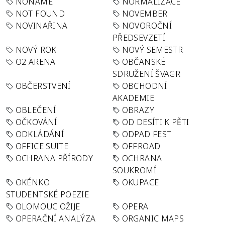
NONAME
NORMALIZACE
NOT FOUND
NOVEMBER
NOVINAŘINA
NOVOROČNÍ
PŘEDSEVZETÍ
NOVÝ ROK
NOVÝ SEMESTR
O2 ARENA
OBČANSKÉ
SDRUŽENÍ ŠVAGR
OBČERSTVENÍ
OBCHODNÍ
AKADEMIE
OBLEČENÍ
OBRAZY
OČKOVÁNÍ
OD DESÍTI K PĚTI
ODKLÁDÁNÍ
ODPAD FEST
OFFICE SUITE
OFFROAD
OCHRANA PŘÍRODY
OCHRANA
SOUKROMÍ
OKÉNKO
OKUPACE
STUDENTSKÉ POEZIE
OLOMOUC OŽIJE
OPERA
OPERAČNÍ ANALÝZA
ORGANIC MAPS