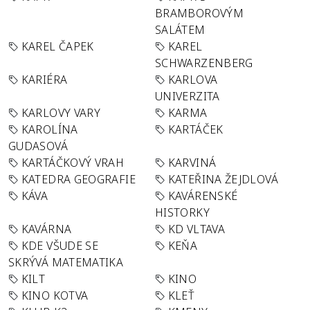
BRAMBOROVÝM
SALÁTEM
KAREL ČAPEK
KAREL
SCHWARZENBERG
KARIÉRA
KARLOVA
UNIVERZITA
KARLOVY VARY
KARMA
KAROLÍNA
KARTÁČEK
GUDASOVÁ
KARTÁČKOVÝ VRAH
KARVINÁ
KATEDRA GEOGRAFIE
KATEŘINA ŽEJDLOVÁ
KÁVA
KAVÁRENSKÉ
HISTORKY
KAVÁRNA
KD VLTAVA
KDE VŠUDE SE
KEŇA
SKRÝVÁ MATEMATIKA
KILT
KINO
KINO KOTVA
KLEŤ