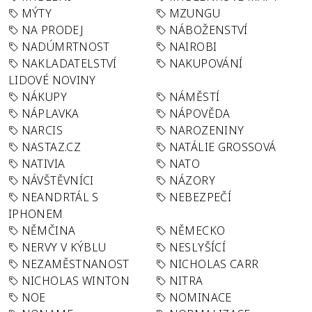
MÝTY
MZUNGU
NA PRODEJ
NÁBOŽENSTVÍ
NADÚMRTNOST
NAIROBI
NAKLADATELSTVÍ
NAKUPOVÁNÍ
LIDOVÉ NOVINY
NÁKUPY
NÁMĚSTÍ
NÁPLAVKA
NÁPOVĚDA
NARCIS
NAROZENINY
NASTAZ.CZ
NATÁLIE GROSSOVÁ
NATIVIA
NATO
NÁVŠTĚVNÍCI
NÁZORY
NEANDRTÁL S
NEBEZPEČÍ
IPHONEM
NĚMČINA
NĚMECKO
NERVY V KÝBLU
NESLYŠÍCÍ
NEZAMĚSTNANOST
NICHOLAS CARR
NICHOLAS WINTON
NITRA
NOE
NOMINACE