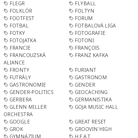
FLEGR
FLYBALL
FOLKLÓR
FOLTYN
FOOTFEST
FORUM
FOTBAL
FOTBALOVÁ LIGA
FOTKY
FOTOGRAFIE
FOTOJATKA
FOTONI
FRANCIE
FRANÇOIS
FRANCOUZSKÁ
FRANZ KAFKA
ALIANCE
FRONTY
FURIANT
FUTRÁLY
GASTRONOM
GASTRONOMIE
GENDER
GENDER-POLITICS
GEOCACHING
GERBERA
GERMANISTIKA
GLENN MILLER
GOJA MUSIC HALL
ORCHESTRA
GOOGLE
GREAT RESET
GROK
GROOVIN´HIGH
GYMNÁZIUM
H.E.A.T.