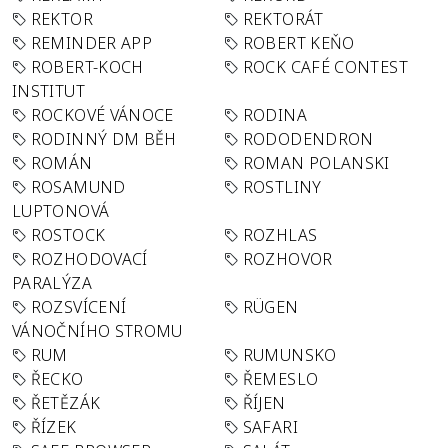
REKTOR
REKTORÁT
REMINDER APP
ROBERT KEŇO
ROBERT-KOCH
ROCK CAFÉ CONTEST
INSTITUT
ROCKOVÉ VÁNOCE
RODINA
RODINNÝ DM BĚH
RODODENDRON
ROMÁN
ROMAN POLANSKI
ROSAMUND
ROSTLINY
LUPTONOVÁ
ROSTOCK
ROZHLAS
ROZHODOVACÍ
ROZHOVOR
PARALÝZA
ROZSVÍCENÍ
RÜGEN
VÁNOČNÍHO STROMU
RUM
RUMUNSKO
ŘECKO
ŘEMESLO
ŘETĚZÁK
ŘÍJEN
ŘÍZEK
SAFARI