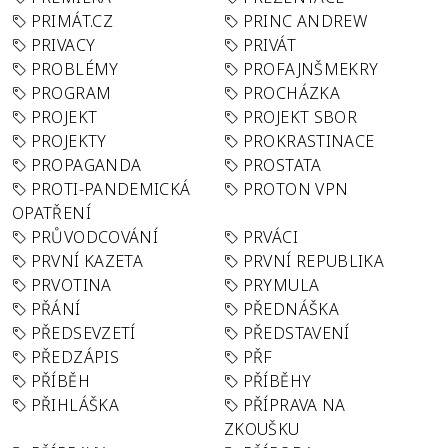
PRIMÁT.CZ
PRINC ANDREW
PRIVACY
PRIVÁT
PROBLÉMY
PROFAJNŠMEKRY
PROGRAM
PROCHÁZKA
PROJEKT
PROJEKT SBOR
PROJEKTY
PROKRASTINACE
PROPAGANDA
PROSTATA
PROTI-PANDEMICKÁ
PROTON VPN
OPATŘENÍ
PRŮVODCOVÁNÍ
PRVÁCI
PRVNÍ KAZETA
PRVNÍ REPUBLIKA
PRVOTINA
PRYMULA
PŘÁNÍ
PŘEDNÁŠKA
PŘEDSEVZETÍ
PŘEDSTAVENÍ
PŘEDZÁPIS
PŘF
PŘÍBĚH
PŘÍBĚHY
PŘIHLÁŠKA
PŘÍPRAVA NA
ZKOUŠKU