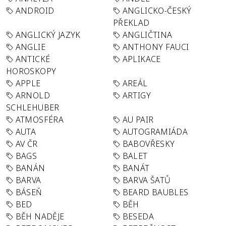
ANDROID
ANGLICKO-ČESKÝ
PŘEKLAD
ANGLICKÝ JAZYK
ANGLIČTINA
ANGLIE
ANTHONY FAUCI
ANTICKÉ
APLIKACE
HOROSKOPY
APPLE
AREÁL
ARNOLD
ARTIGY
SCHLEHUBER
ATMOSFÉRA
AU PAIR
AUTA
AUTOGRAMIÁDA
AV ČR
BABOVŘESKY
BAGS
BALET
BANÁN
BANÁT
BARVA
BARVA ŠATŮ
BÁSEŇ
BEARD BAUBLES
BED
BĚH
BĚH NADĚJE
BESEDA