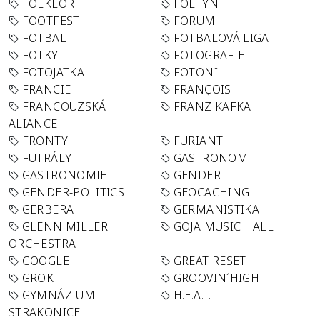
FOLKLÓR
FOLTYN
FOOTFEST
FORUM
FOTBAL
FOTBALOVÁ LIGA
FOTKY
FOTOGRAFIE
FOTOJATKA
FOTONI
FRANCIE
FRANÇOIS
FRANCOUZSKÁ
FRANZ KAFKA
ALIANCE
FRONTY
FURIANT
FUTRÁLY
GASTRONOM
GASTRONOMIE
GENDER
GENDER-POLITICS
GEOCACHING
GERBERA
GERMANISTIKA
GLENN MILLER
GOJA MUSIC HALL
ORCHESTRA
GOOGLE
GREAT RESET
GROK
GROOVIN´HIGH
GYMNÁZIUM
H.E.A.T.
STRAKONICE