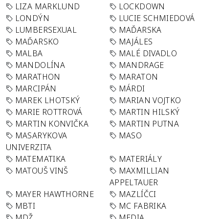
LIZA MARKLUND
LOCKDOWN
LONDÝN
LUCIE SCHMIEDOVÁ
LUMBERSEXUAL
MAĎARSKA
MAĎARSKO
MAJÁLES
MALBA
MALÉ DIVADLO
MANDOLÍNA
MANDRAGE
MARATHON
MARATON
MARCIPÁN
MÁRDI
MAREK LHOTSKÝ
MARIAN VOJTKO
MARIE ROTTROVÁ
MARTIN HILSKÝ
MARTIN KONVIČKA
MARTIN PUTNA
MASARYKOVA
MASO
UNIVERZITA
MATEMATIKA
MATERIÁLY
MATOUŠ VINŠ
MAXMILLIAN
APPELTAUER
MAYER HAWTHORNE
MAZLÍČCI
MBTI
MC FABRIKA
MDŽ
MEDIA