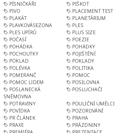
PÍSNIČKÁŘI
PIŠKOT
PIVO
PLACEMENT TEST
PLAKÁT
PLANETÁRIUM
PLAVKOVÁSEZONA
PLES
PLES UPÍRŮ
PLUS SIZE
POČASÍ
POEZIE
POHÁDKA
POHÁDKY
POCHOUTKY
POJIŠTĚNÍ
POKLAD
POKLADY
POLÉVKA
POLITIKA
POMERANČ
POMOC
POMOC LIDEM
POSILOVNA
POSLANECKÁ
POSLUCHAČI
SNĚMOVNA
POTRAVINY
POULIČNÍ UMĚLCI
POVÍDKA
POZOROVÁNÍ
PR ČLÁNEK
PRAHA
PRAXE
PRÁZDNINY
PREMIÉRA
PREZENTACE