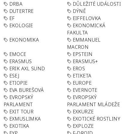
DRBA
DŮLEŽITÉ UDÁLOSTI
DUTERTRE
DÝNĚ
EF
EIFFELOVKA
EKOLOGIE
EKONOMICKÁ
FAKULTA
EKONOMIKA
EMMANUEL
MACRON
EMOCE
EPSTEIN
ERASMUS
ERASMUS+
ERIK AXL SUND
EROS
ESEJ
ETIKETA
ETIOPIE
EUROPE
EVA BUREŠOVÁ
EVERNOTE
EVROPSKÝ
EVROPSKÝ
PARLAMENT
PARLAMENT MLÁDEŽE
EXIT TOUR
EXKURZE
EXMUSLIMKA
EXOTICKÉ ROSTLINY
EXOTIKA
EXPLOZE
EYP
F-DROID