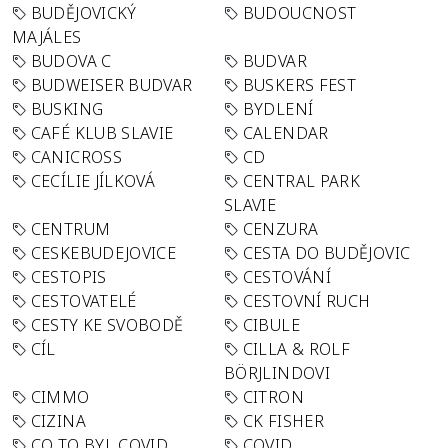
BUDĚJOVICKÝ
BUDOUCNOST
MAJÁLES
BUDOVA C
BUDVAR
BUDWEISER BUDVAR
BUSKERS FEST
BUSKING
BYDLENÍ
CAFÉ KLUB SLAVIE
CALENDAR
CANICROSS
CD
CECÍLIE JÍLKOVÁ
CENTRAL PARK
SLAVIE
CENTRUM
CENZURA
CESKEBUDEJOVICE
CESTA DO BUDĚJOVIC
CESTOPIS
CESTOVÁNÍ
CESTOVATELÉ
CESTOVNÍ RUCH
CESTY KE SVOBODĚ
CIBULE
CÍL
CILLA & ROLF
BÖRJLINDOVI
CIMMO
CITRON
CIZINA
CK FISHER
CO TO BYL COVID
COVID