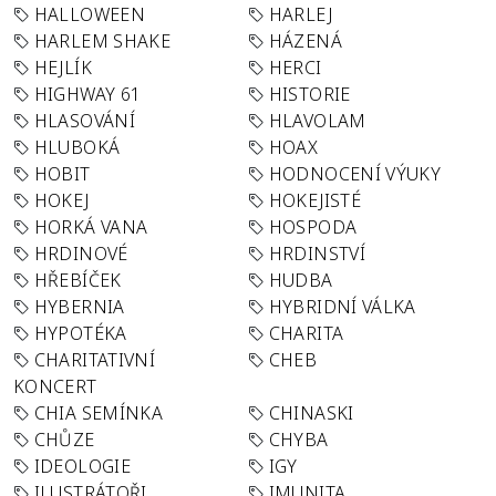
HALLOWEEN
HARLEJ
HARLEM SHAKE
HÁZENÁ
HEJLÍK
HERCI
HIGHWAY 61
HISTORIE
HLASOVÁNÍ
HLAVOLAM
HLUBOKÁ
HOAX
HOBIT
HODNOCENÍ VÝUKY
HOKEJ
HOKEJISTÉ
HORKÁ VANA
HOSPODA
HRDINOVÉ
HRDINSTVÍ
HŘEBÍČEK
HUDBA
HYBERNIA
HYBRIDNÍ VÁLKA
HYPOTÉKA
CHARITA
CHARITATIVNÍ
CHEB
KONCERT
CHIA SEMÍNKA
CHINASKI
CHŮZE
CHYBA
IDEOLOGIE
IGY
ILUSTRÁTOŘI
IMUNITA