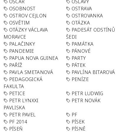
OSCAR
OSLAVY
OSOBNOST
OSTRAVA
OSTROV CEJLON
OSTROVANKA
OSVĚTIM
OTÁZKA
OTÁZKY VÁCLAVA
PADESÁT ODSTÍNŮ
MORAVCE
ŠEDI
PALAČINKY
PAMÁTKA
PANDEMIE
PÁNOVÉ
PAPUA NOVA GUINEA
PARTY
PAŘÍŽ
PÁTEK
PAVLA SMETANOVÁ
PAVLÍNA BITAROVÁ
PEDAGOGICKÁ
PENÍZE
FAKULTA
PETICE
PETR LUDWIG
PETR LYNXXI
PETR NOVÁK
PAVLISKA
PETR PAVEL
PF
PF 2014
PÍSEK
PÍSEŇ
PÍSNĚ