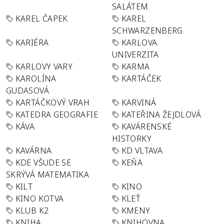
SALÁTEM
KAREL ČAPEK
KAREL
SCHWARZENBERG
KARIÉRA
KARLOVA
UNIVERZITA
KARLOVY VARY
KARMA
KAROLÍNA
KARTÁČEK
GUDASOVÁ
KARTÁČKOVÝ VRAH
KARVINÁ
KATEDRA GEOGRAFIE
KATEŘINA ŽEJDLOVÁ
KÁVA
KAVÁRENSKÉ
HISTORKY
KAVÁRNA
KD VLTAVA
KDE VŠUDE SE
KEŇA
SKRÝVÁ MATEMATIKA
KILT
KINO
KINO KOTVA
KLEŤ
KLUB K2
KMENY
KNIHA
KNIHOVNA