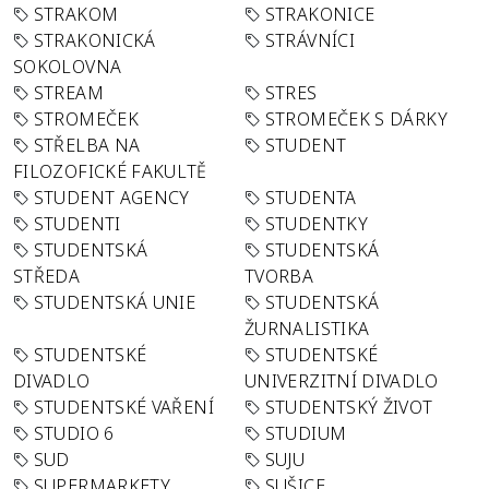
STRAKOM
STRAKONICE
STRAKONICKÁ
STRÁVNÍCI
SOKOLOVNA
STREAM
STRES
STROMEČEK
STROMEČEK S DÁRKY
STŘELBA NA
STUDENT
FILOZOFICKÉ FAKULTĚ
STUDENT AGENCY
STUDENTA
STUDENTI
STUDENTKY
STUDENTSKÁ
STUDENTSKÁ
STŘEDA
TVORBA
STUDENTSKÁ UNIE
STUDENTSKÁ
ŽURNALISTIKA
STUDENTSKÉ
STUDENTSKÉ
DIVADLO
UNIVERZITNÍ DIVADLO
STUDENTSKÉ VAŘENÍ
STUDENTSKÝ ŽIVOT
STUDIO 6
STUDIUM
SUD
SUJU
SUPERMARKETY
SUŠICE