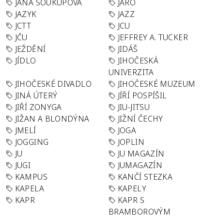
JANA SOUKUPOVÁ
JARO
JAZYK
JAZZ
JCTT
JCU
JČU
JEFFREY A. TUCKER
JEŽDĚNÍ
JIDÁŠ
JÍDLO
JIHOČESKÁ
UNIVERZITA
JIHOČESKÉ DIVADLO
JIHOČESKÉ MUZEUM
JINÁ ÚTERÝ
JÍŘÍ POSPÍŠIL
JIŘÍ ZONYGA
JIU-JITSU
JIŽAN A BLONDÝNA
JIŽNÍ ČECHY
JMELÍ
JOGA
JOGGING
JOPLIN
JU
JU MAGAZÍN
JUGI
JUMAGAZÍN
KAMPUS
KANČÍ STEZKA
KAPELA
KAPELY
KAPR
KAPR S
BRAMBOROVÝM