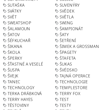
SUTAŠKA
SUVENÝRY
SVÁTKY
SVĚDEK
SVĚT
SVĚTLA
SWEATSHOP
SWING
ŠALAMOUN
ŠAMPIONÁT
ŠATOV
ŠATY
ŠÉFKUCHAŘ
ŠETŘENÍ
ŠIKANA
ŠIMEK A GROSSMAN
ŠKOLA
ŠPAGETY
ŠPERKY
ŠTAFETA
ŠŤASTNÉ A VESELÉ
ŠUKAS
ŠUSPA
ŠVÉDSKO
ŠVEJK
TAJNÁ OPERACE
TANEC
TECHNOLOGIE
TECHNOLOGY
TEMPLESTORE
TERKA DRÁBKOVÁ
TERRY FOX
TERRY HAYES
TEST
TĚSTOVINY
TESTY