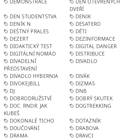
DEMONSTRACE
DEN OTEVŘENÝCH
DVEŘÍ
DEN STUDENTSTVA
DENIK
DENÍK N
DESATERO
DEŠTNÝ PRALES
DĚTI
DEZERT
DEZINFORMACE
DIDAKTICKÝ TEST
DIGITAL DANGER
DIGITÁLNÍ NOMÁD
DISTRIBUCE
DIVADELNÍ
DIVADLO
PŘEDSTAVENÍ
DIVADLO HYBERNIA
DIVÁK
DIVOKEJBILL
DIZMAS
DJ
DNB
DOBRODRUŽSTVÍ
DOBRÝ SKUTEK
DOC. RNDR. JAK
DOGTREKKING
KUBEŠ
DOKONALÉ TICHO
DOTAZNÍK
DOUČOVÁNÍ
DRABOVA
DRAMA
DRAVCI