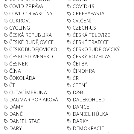
COVID ZPRÁVA
COVID-19
COVID-19 VAKCÍNY
CREEPYPASTA
CUKROVÍ
CVIČENÍ
CYCLING
CZECH-US
ČESKÁ REPUBLIKA
ČESKÁ TELEVIZE
ČESKÉ BUDĚJOVICE
ČESKÉ TRADICE
ČESKOBUDĚJOVICKO
ČESKOBUDĚJOVICKÝ
ČESKOSLOVENSKO
ČESKÝ ROZHLAS
ČESNEK
ČETBA
ČÍNA
ČINOHRA
ČOKOLÁDA
ČR
ČT
ČTENÍ
ČUTACÍMERUNA
D&B
DAGMAR POPJAKOVÁ
DALEKOHLED
DÁMY
DANCE
DANĚ
DANIEL HŮLKA
DANIEL STACH
DÁRKY
DARY
DEMOKRACIE