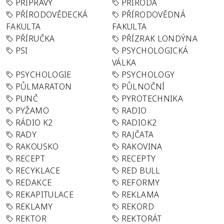
PŘÍPRAVY
PŘÍRODA
PŘÍRODOVĚDECKÁ
PŘÍRODOVĚDNÁ
FAKULTA
FAKULTA
PŘÍRUČKA
PŘÍZRAK LONDÝNA
PSI
PSYCHOLOGICKÁ
VÁLKA
PSYCHOLOGIE
PSYCHOLOGY
PŮLMARATON
PŮLNOČNÍ
PUNČ
PYROTECHNIKA
PYŽAMO
RADIO
RÁDIO K2
RADIOK2
RADY
RAJČATA
RAKOUSKO
RAKOVINA
RECEPT
RECEPTY
RECYKLACE
RED BULL
REDAKCE
REFORMY
REKAPITULACE
REKLAMA
REKLAMY
REKORD
REKTOR
REKTORÁT