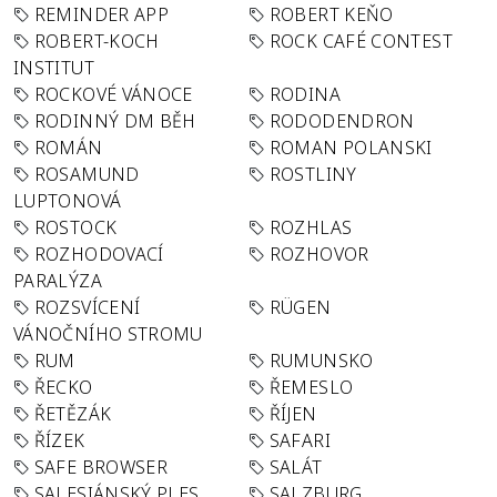
REMINDER APP
ROBERT KEŇO
ROBERT-KOCH
ROCK CAFÉ CONTEST
INSTITUT
ROCKOVÉ VÁNOCE
RODINA
RODINNÝ DM BĚH
RODODENDRON
ROMÁN
ROMAN POLANSKI
ROSAMUND
ROSTLINY
LUPTONOVÁ
ROSTOCK
ROZHLAS
ROZHODOVACÍ
ROZHOVOR
PARALÝZA
ROZSVÍCENÍ
RÜGEN
VÁNOČNÍHO STROMU
RUM
RUMUNSKO
ŘECKO
ŘEMESLO
ŘETĚZÁK
ŘÍJEN
ŘÍZEK
SAFARI
SAFE BROWSER
SALÁT
SALESIÁNSKÝ PLES
SALZBURG