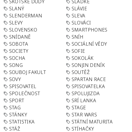
SKOTSKÉ DUDY
SLADKÉ
SLANÝ
SLÁVIE
SLENDERMAN
SLEVA
SLEVY
SLOVÁCI
SLOVENSKO
SMARTPHONES
SNÍDANĚ
SNÍH
SOBOTA
SOCIÁLNÍ VĚDY
SOCIETY
SOFIE
SOCHA
SOKOLÁK
SONG
SONJIN DENÍK
SOUBOJ FAKULT
SOUTĚŽ
SOVY
SPARTAN RACE
SPISOVATEL
SPISOVATELKA
SPOLEČNOST
SPOLUJIZDA
SPORT
SRÍ LANKA
STAG
STAGE
STÁNKY
STAR WARS
STATISTIKA
STÁTNÍ MATURITA
STÁŽ
STÍHAČKY