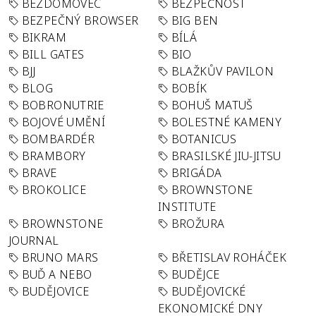
BEZDOMOVEC
BEZPEČNOST
BEZPEČNÝ BROWSER
BIG BEN
BIKRAM
BÍLÁ
BILL GATES
BIO
BJJ
BLAŽKŮV PAVILON
BLOG
BOBÍK
BOBRONUTRIE
BOHUŠ MATUŠ
BOJOVÉ UMĚNÍ
BOLESTNÉ KAMENY
BOMBARDÉR
BOTANICUS
BRAMBORY
BRASILSKÉ JIU-JITSU
BRAVE
BRIGÁDA
BROKOLICE
BROWNSTONE
INSTITUTE
BROWNSTONE
BROŽURA
JOURNAL
BRUNO MARS
BŘETISLAV ROHÁČEK
BUĎ A NEBO
BUDĚJCE
BUDĚJOVICE
BUDĚJOVICKÉ
EKONOMICKÉ DNY