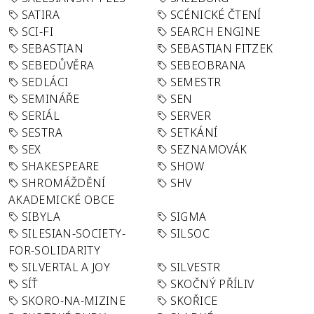
SATIRA
SCÉNICKÉ ČTENÍ
SCI-FI
SEARCH ENGINE
SEBASTIAN
SEBASTIAN FITZEK
SEBEDŮVĚRA
SEBEOBRANA
SEDLÁCI
SEMESTR
SEMINÁŘE
SEN
SERIÁL
SERVER
SESTRA
SETKÁNÍ
SEX
SEZNAMOVÁK
SHAKESPEARE
SHOW
SHROMÁŽDĚNÍ
SHV
AKADEMICKÉ OBCE
SIBYLA
SIGMA
SILESIAN-SOCIETY-
SILSOC
FOR-SOLIDARITY
SILVERTAL A JOY
SILVESTR
SÍŤ
SKOČNÝ PŘÍLIV
SKORO-NA-MIZINE
SKOŘICE