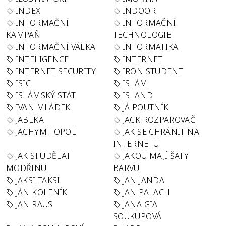
INDEX
INDOOR
INFORMAČNÍ
INFORMAČNÍ
KAMPAŇ
TECHNOLOGIE
INFORMAČNÍ VÁLKA
INFORMATIKA
INTELIGENCE
INTERNET
INTERNET SECURITY
IRON STUDENT
ISIC
ISLÁM
ISLÁMSKÝ STÁT
ISLAND
IVAN MLÁDEK
JÁ POUTNÍK
JABLKA
JACK ROZPAROVAČ
JACHYM TOPOL
JAK SE CHRÁNIT NA
INTERNETU
JAK SI UDĚLAT
JAKOU MAJÍ ŠATY
MODŘINU
BARVU
JAKSI TAKSI
JAN JANDA
JÁN KOLENÍK
JAN PALACH
JAN RAUS
JANA GIA
SOUKUPOVÁ