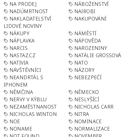
NA PRODEJ
NÁBOŽENSTVÍ
NADÚMRTNOST
NAIROBI
NAKLADATELSTVÍ
NAKUPOVÁNÍ
LIDOVÉ NOVINY
NÁKUPY
NÁMĚSTÍ
NÁPLAVKA
NÁPOVĚDA
NARCIS
NAROZENINY
NASTAZ.CZ
NATÁLIE GROSSOVÁ
NATIVIA
NATO
NÁVŠTĚVNÍCI
NÁZORY
NEANDRTÁL S
NEBEZPEČÍ
IPHONEM
NĚMČINA
NĚMECKO
NERVY V KÝBLU
NESLYŠÍCÍ
NEZAMĚSTNANOST
NICHOLAS CARR
NICHOLAS WINTON
NITRA
NOE
NOMINACE
NONAME
NORMALIZACE
NOT FOUND
NOVEMBER