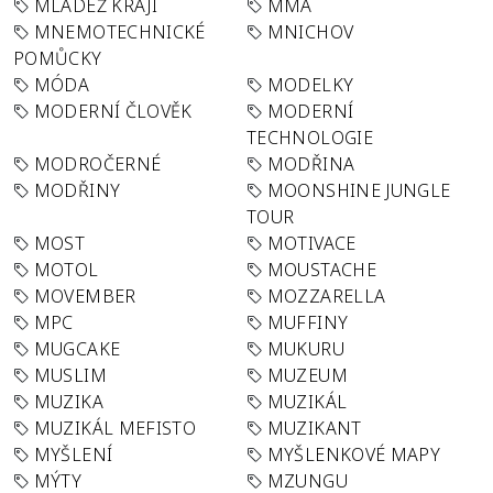
MLÁDEŽ KRAJI
MMA
MNEMOTECHNICKÉ
MNICHOV
POMŮCKY
MÓDA
MODELKY
MODERNÍ ČLOVĚK
MODERNÍ
TECHNOLOGIE
MODROČERNÉ
MODŘINA
MODŘINY
MOONSHINE JUNGLE
TOUR
MOST
MOTIVACE
MOTOL
MOUSTACHE
MOVEMBER
MOZZARELLA
MPC
MUFFINY
MUGCAKE
MUKURU
MUSLIM
MUZEUM
MUZIKA
MUZIKÁL
MUZIKÁL MEFISTO
MUZIKANT
MYŠLENÍ
MYŠLENKOVÉ MAPY
MÝTY
MZUNGU