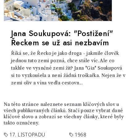
Jana Soukupová: "Postižení"
Řeckem se už asi nezbavím
Říká se, že Řecko je jako droga - jakmile člověk
jednou tuto zemi pozná, chce stále víc. Ale co
takhle ve vysněné zemi žit? Jana "Gia" Soukupová
si to vyzkoušela a není žádná troškařka. Nejen že v
zemi oliv a vína vedla cestovn...
Na této stránce naleznete seznam klíčových slov u
všech publikovaných článků. Stačí pouze vybrat dané
klíčové slovo a zobrazí se všechny články, které byly
takto označeny.
17. LISTOPADU
1968