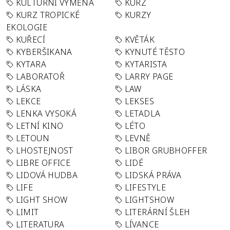
KULTURNÍ VÝMĚNA
KURZ
KURZ TROPICKÉ
KURZY
EKOLOGIE
KUŘECÍ
KVĚTÁK
KYBERŠIKANA
KYNUTÉ TĚSTO
KYTARA
KYTARISTA
LABORATOŘ
LARRY PAGE
LÁSKA
LAW
LEKCE
LEKSES
LENKA VYSOKÁ
LETADLA
LETNÍ KINO
LÉTO
LETOUN
LEVNĚ
LHOSTEJNOST
LIBOR GRUBHOFFER
LIBRE OFFICE
LIDÉ
LIDOVÁ HUDBA
LIDSKÁ PRÁVA
LIFE
LIFESTYLE
LIGHT SHOW
LIGHTSHOW
LIMIT
LITERÁRNÍ ŠLEH
LITERATURA
LÍVANCE