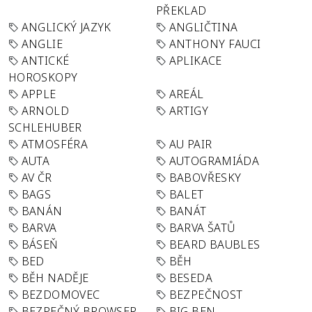
PŘEKLAD
ANGLICKÝ JAZYK
ANGLIČTINA
ANGLIE
ANTHONY FAUCI
ANTICKÉ
APLIKACE
HOROSKOPY
APPLE
AREÁL
ARNOLD
ARTIGY
SCHLEHUBER
ATMOSFÉRA
AU PAIR
AUTA
AUTOGRAMIÁDA
AV ČR
BABOVŘESKY
BAGS
BALET
BANÁN
BANÁT
BARVA
BARVA ŠATŮ
BÁSEŇ
BEARD BAUBLES
BED
BĚH
BĚH NADĚJE
BESEDA
BEZDOMOVEC
BEZPEČNOST
BEZPEČNÝ BROWSER
BIG BEN