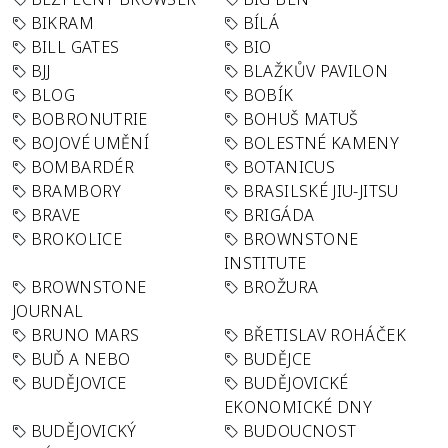
BIKRAM
BÍLÁ
BILL GATES
BIO
BJJ
BLAŽKŮV PAVILON
BLOG
BOBÍK
BOBRONUTRIE
BOHUŠ MATUŠ
BOJOVÉ UMĚNÍ
BOLESTNÉ KAMENY
BOMBARDÉR
BOTANICUS
BRAMBORY
BRASILSKÉ JIU-JITSU
BRAVE
BRIGÁDA
BROKOLICE
BROWNSTONE
INSTITUTE
BROWNSTONE
BROŽURA
JOURNAL
BRUNO MARS
BŘETISLAV ROHÁČEK
BUĎ A NEBO
BUDĚJCE
BUDĚJOVICE
BUDĚJOVICKÉ
EKONOMICKÉ DNY
BUDĚJOVICKÝ
BUDOUCNOST