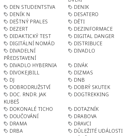
DEN STUDENTSTVA
DENIK
DENÍK N
DESATERO
DEŠTNÝ PRALES
DĚTI
DEZERT
DEZINFORMACE
DIDAKTICKÝ TEST
DIGITAL DANGER
DIGITÁLNÍ NOMÁD
DISTRIBUCE
DIVADELNÍ
DIVADLO
PŘEDSTAVENÍ
DIVADLO HYBERNIA
DIVÁK
DIVOKEJBILL
DIZMAS
DJ
DNB
DOBRODRUŽSTVÍ
DOBRÝ SKUTEK
DOC. RNDR. JAK
DOGTREKKING
KUBEŠ
DOKONALÉ TICHO
DOTAZNÍK
DOUČOVÁNÍ
DRABOVA
DRAMA
DRAVCI
DRBA
DŮLEŽITÉ UDÁLOSTI