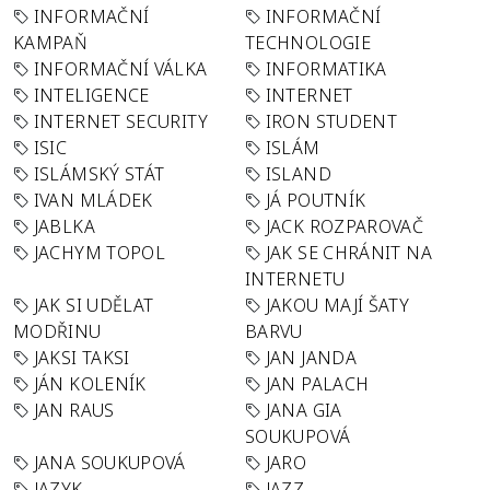
INFORMAČNÍ
INFORMAČNÍ
KAMPAŇ
TECHNOLOGIE
INFORMAČNÍ VÁLKA
INFORMATIKA
INTELIGENCE
INTERNET
INTERNET SECURITY
IRON STUDENT
ISIC
ISLÁM
ISLÁMSKÝ STÁT
ISLAND
IVAN MLÁDEK
JÁ POUTNÍK
JABLKA
JACK ROZPAROVAČ
JACHYM TOPOL
JAK SE CHRÁNIT NA
INTERNETU
JAK SI UDĚLAT
JAKOU MAJÍ ŠATY
MODŘINU
BARVU
JAKSI TAKSI
JAN JANDA
JÁN KOLENÍK
JAN PALACH
JAN RAUS
JANA GIA
SOUKUPOVÁ
JANA SOUKUPOVÁ
JARO
JAZYK
JAZZ