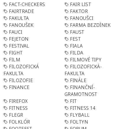
FACT-CHECKERS
FAIR LIST
FAIRTRADE
FAKTOR
FAKULTA
FANOUŠCI
FANOUŠEK
FARMA BEZDÍNEK
FAUCI
FAUST
FEJETON
FEST
FESTIVAL
FIALA
FIGHT
FILDA
FILM
FILMOVÉ TIPY
FILOZOFICKÁ
FILOZOFICKÁ-
FAKULTA
FAKULTA
FILOZOFIE
FINÁLE
FINANCE
FINANČNÍ-
GRAMOTNOST
FIREFOX
FIT
FITNESS
FITNESS 14
FLEGR
FLYBALL
FOLKLÓR
FOLTYN
FOOTFEST
FORUM