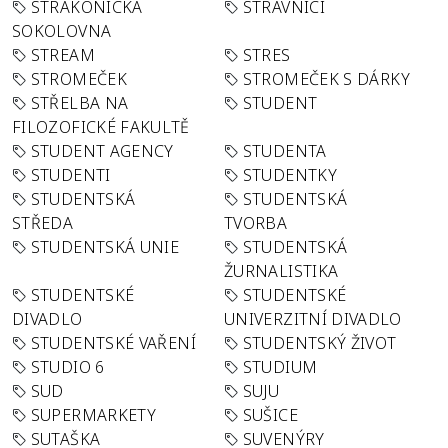
STRAKONICKÁ
STRÁVNÍCI
SOKOLOVNA
STREAM
STRES
STROMEČEK
STROMEČEK S DÁRKY
STŘELBA NA
STUDENT
FILOZOFICKÉ FAKULTĚ
STUDENT AGENCY
STUDENTA
STUDENTI
STUDENTKY
STUDENTSKÁ
STUDENTSKÁ
STŘEDA
TVORBA
STUDENTSKÁ UNIE
STUDENTSKÁ
ŽURNALISTIKA
STUDENTSKÉ
STUDENTSKÉ
DIVADLO
UNIVERZITNÍ DIVADLO
STUDENTSKÉ VAŘENÍ
STUDENTSKÝ ŽIVOT
STUDIO 6
STUDIUM
SUD
SUJU
SUPERMARKETY
SUŠICE
SUTAŠKA
SUVENÝRY