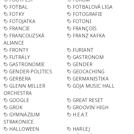
FOTBAL
FOTBALOVÁ LIGA
FOTKY
FOTOGRAFIE
FOTOJATKA
FOTONI
FRANCIE
FRANÇOIS
FRANCOUZSKÁ
FRANZ KAFKA
ALIANCE
FRONTY
FURIANT
FUTRÁLY
GASTRONOM
GASTRONOMIE
GENDER
GENDER-POLITICS
GEOCACHING
GERBERA
GERMANISTIKA
GLENN MILLER
GOJA MUSIC HALL
ORCHESTRA
GOOGLE
GREAT RESET
GROK
GROOVIN´HIGH
GYMNÁZIUM
H.E.A.T.
STRAKONICE
HALLOWEEN
HARLEJ