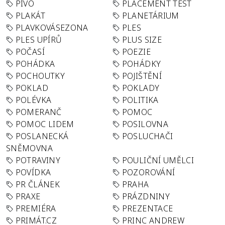
PIVO
PLACEMENT TEST
PLAKÁT
PLANETÁRIUM
PLAVKOVÁSEZONA
PLES
PLES UPÍRŮ
PLUS SIZE
POČASÍ
POEZIE
POHÁDKA
POHÁDKY
POCHOUTKY
POJIŠTĚNÍ
POKLAD
POKLADY
POLÉVKA
POLITIKA
POMERANČ
POMOC
POMOC LIDEM
POSILOVNA
POSLANECKÁ
POSLUCHAČI
SNĚMOVNA
POTRAVINY
POULIČNÍ UMĚLCI
POVÍDKA
POZOROVÁNÍ
PR ČLÁNEK
PRAHA
PRAXE
PRÁZDNINY
PREMIÉRA
PREZENTACE
PRIMÁT.CZ
PRINC ANDREW