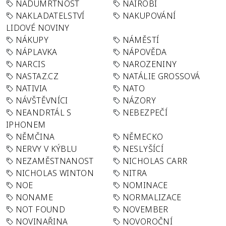
NADÚMRTNOST
NAIROBI
NAKLADATELSTVÍ
NAKUPOVÁNÍ
LIDOVÉ NOVINY
NÁKUPY
NÁMĚSTÍ
NÁPLAVKA
NÁPOVĚDA
NARCIS
NAROZENINY
NASTAZ.CZ
NATÁLIE GROSSOVÁ
NATIVIA
NATO
NÁVŠTĚVNÍCI
NÁZORY
NEANDRTÁL S
NEBEZPEČÍ
IPHONEM
NĚMČINA
NĚMECKO
NERVY V KÝBLU
NESLYŠÍCÍ
NEZAMĚSTNANOST
NICHOLAS CARR
NICHOLAS WINTON
NITRA
NOE
NOMINACE
NONAME
NORMALIZACE
NOT FOUND
NOVEMBER
NOVINAŘINA
NOVOROČNÍ