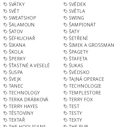
SVÁTKY
SVĚDEK
SVĚT
SVĚTLA
SWEATSHOP
SWING
ŠALAMOUN
ŠAMPIONÁT
ŠATOV
ŠATY
ŠÉFKUCHAŘ
ŠETŘENÍ
ŠIKANA
ŠIMEK A GROSSMAN
ŠKOLA
ŠPAGETY
ŠPERKY
ŠTAFETA
ŠŤASTNÉ A VESELÉ
ŠUKAS
ŠUSPA
ŠVÉDSKO
ŠVEJK
TAJNÁ OPERACE
TANEC
TECHNOLOGIE
TECHNOLOGY
TEMPLESTORE
TERKA DRÁBKOVÁ
TERRY FOX
TERRY HAYES
TEST
TĚSTOVINY
TESTY
TEXTAŘ
TEXTY
THE HOOLIGANS
THE PUB