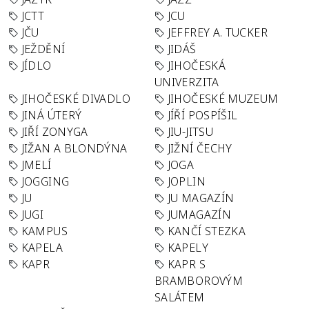
JCTT
JCU
JČU
JEFFREY A. TUCKER
JEŽDĚNÍ
JIDÁŠ
JÍDLO
JIHOČESKÁ
UNIVERZITA
JIHOČESKÉ DIVADLO
JIHOČESKÉ MUZEUM
JINÁ ÚTERÝ
JÍŘÍ POSPÍŠIL
JIŘÍ ZONYGA
JIU-JITSU
JIŽAN A BLONDÝNA
JIŽNÍ ČECHY
JMELÍ
JOGA
JOGGING
JOPLIN
JU
JU MAGAZÍN
JUGI
JUMAGAZÍN
KAMPUS
KANČÍ STEZKA
KAPELA
KAPELY
KAPR
KAPR S
BRAMBOROVÝM
SALÁTEM