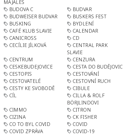
MAJÁLES
BUDOVA C
BUDVAR
BUDWEISER BUDVAR
BUSKERS FEST
BUSKING
BYDLENÍ
CAFÉ KLUB SLAVIE
CALENDAR
CANICROSS
CD
CECÍLIE JÍLKOVÁ
CENTRAL PARK
SLAVIE
CENTRUM
CENZURA
CESKEBUDEJOVICE
CESTA DO BUDĚJOVIC
CESTOPIS
CESTOVÁNÍ
CESTOVATELÉ
CESTOVNÍ RUCH
CESTY KE SVOBODĚ
CIBULE
CÍL
CILLA & ROLF
BÖRJLINDOVI
CIMMO
CITRON
CIZINA
CK FISHER
CO TO BYL COVID
COVID
COVID ZPRÁVA
COVID-19