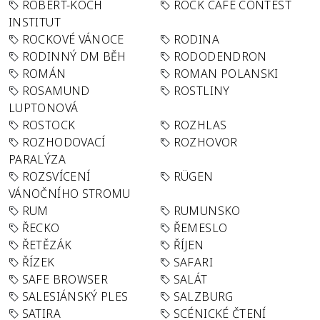
ROBERT-KOCH
ROCK CAFÉ CONTEST
INSTITUT
ROCKOVÉ VÁNOCE
RODINA
RODINNÝ DM BĚH
RODODENDRON
ROMÁN
ROMAN POLANSKI
ROSAMUND
ROSTLINY
LUPTONOVÁ
ROSTOCK
ROZHLAS
ROZHODOVACÍ
ROZHOVOR
PARALÝZA
ROZSVÍCENÍ
RÜGEN
VÁNOČNÍHO STROMU
RUM
RUMUNSKO
ŘECKO
ŘEMESLO
ŘETĚZÁK
ŘÍJEN
ŘÍZEK
SAFARI
SAFE BROWSER
SALÁT
SALESIÁNSKÝ PLES
SALZBURG
SATIRA
SCÉNICKÉ ČTENÍ