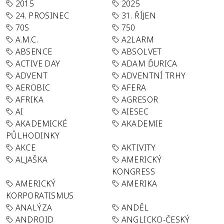
2015
2025
24. PROSINEC
31. ŘÍJEN
70S
750
A.M.C.
A2LARM
ABSENCE
ABSOLVET
ACTIVE DAY
ADAM ĎURICA
ADVENT
ADVENTNÍ TRHY
AEROBIC
AFERA
AFRIKA
AGRESOR
AI
AIESEC
AKADEMICKÉ
AKADEMIE
PŮLHODINKY
AKCE
AKTIVITY
ALJAŠKA
AMERICKÝ
KONGRESS
AMERICKÝ
AMERIKA
KORPORATISMUS
ANALÝZA
ANDĚL
ANDROID
ANGLICKO-ČESKÝ