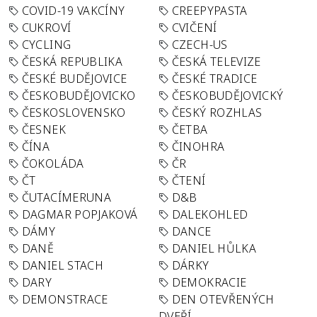
COVID-19 VAKCÍNY
CREEPYPASTA
CUKROVÍ
CVIČENÍ
CYCLING
CZECH-US
ČESKÁ REPUBLIKA
ČESKÁ TELEVIZE
ČESKÉ BUDĚJOVICE
ČESKÉ TRADICE
ČESKOBUDĚJOVICKO
ČESKOBUDĚJOVICKÝ
ČESKOSLOVENSKO
ČESKÝ ROZHLAS
ČESNEK
ČETBA
ČÍNA
ČINOHRA
ČOKOLÁDA
ČR
ČT
ČTENÍ
ČUTACÍMERUNA
D&B
DAGMAR POPJAKOVÁ
DALEKOHLED
DÁMY
DANCE
DANĚ
DANIEL HŮLKA
DANIEL STACH
DÁRKY
DARY
DEMOKRACIE
DEMONSTRACE
DEN OTEVŘENÝCH
DVEŘÍ