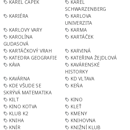
KAREL ČAPEK
KAREL
SCHWARZENBERG
KARIÉRA
KARLOVA
UNIVERZITA
KARLOVY VARY
KARMA
KAROLÍNA
KARTÁČEK
GUDASOVÁ
KARTÁČKOVÝ VRAH
KARVINÁ
KATEDRA GEOGRAFIE
KATEŘINA ŽEJDLOVÁ
KÁVA
KAVÁRENSKÉ
HISTORKY
KAVÁRNA
KD VLTAVA
KDE VŠUDE SE
KEŇA
SKRÝVÁ MATEMATIKA
KILT
KINO
KINO KOTVA
KLEŤ
KLUB K2
KMENY
KNIHA
KNIHOVNA
KNÍR
KNIŽNÍ KLUB