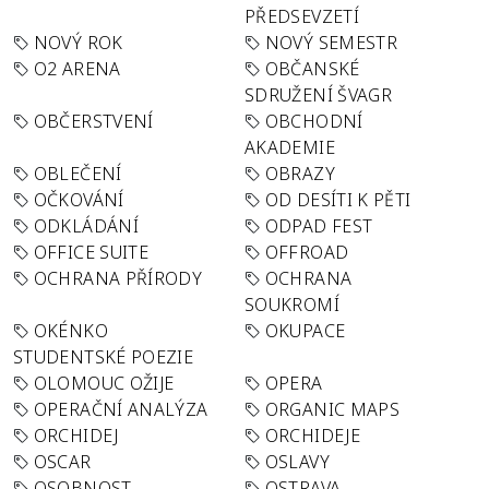
PŘEDSEVZETÍ
NOVÝ ROK
NOVÝ SEMESTR
O2 ARENA
OBČANSKÉ
SDRUŽENÍ ŠVAGR
OBČERSTVENÍ
OBCHODNÍ
AKADEMIE
OBLEČENÍ
OBRAZY
OČKOVÁNÍ
OD DESÍTI K PĚTI
ODKLÁDÁNÍ
ODPAD FEST
OFFICE SUITE
OFFROAD
OCHRANA PŘÍRODY
OCHRANA
SOUKROMÍ
OKÉNKO
OKUPACE
STUDENTSKÉ POEZIE
OLOMOUC OŽIJE
OPERA
OPERAČNÍ ANALÝZA
ORGANIC MAPS
ORCHIDEJ
ORCHIDEJE
OSCAR
OSLAVY
OSOBNOST
OSTRAVA