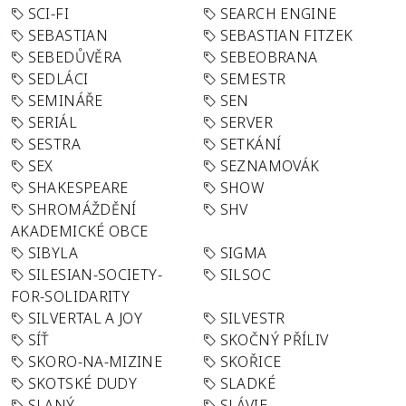
SCI-FI
SEARCH ENGINE
SEBASTIAN
SEBASTIAN FITZEK
SEBEDŮVĚRA
SEBEOBRANA
SEDLÁCI
SEMESTR
SEMINÁŘE
SEN
SERIÁL
SERVER
SESTRA
SETKÁNÍ
SEX
SEZNAMOVÁK
SHAKESPEARE
SHOW
SHROMÁŽDĚNÍ
SHV
AKADEMICKÉ OBCE
SIBYLA
SIGMA
SILESIAN-SOCIETY-
SILSOC
FOR-SOLIDARITY
SILVERTAL A JOY
SILVESTR
SÍŤ
SKOČNÝ PŘÍLIV
SKORO-NA-MIZINE
SKOŘICE
SKOTSKÉ DUDY
SLADKÉ
SLANÝ
SLÁVIE