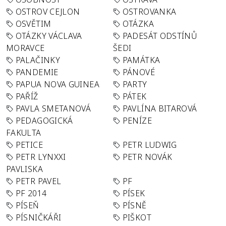
OSTROV CEJLON
OSTROVANKA
OSVĚTIM
OTÁZKA
OTÁZKY VÁCLAVA
PADESÁT ODSTÍNŮ
MORAVCE
ŠEDI
PALAČINKY
PAMÁTKA
PANDEMIE
PÁNOVÉ
PAPUA NOVA GUINEA
PARTY
PAŘÍŽ
PÁTEK
PAVLA SMETANOVÁ
PAVLÍNA BITAROVÁ
PEDAGOGICKÁ
PENÍZE
FAKULTA
PETICE
PETR LUDWIG
PETR LYNXXI
PETR NOVÁK
PAVLISKA
PETR PAVEL
PF
PF 2014
PÍSEK
PÍSEŇ
PÍSNĚ
PÍSNIČKÁŘI
PIŠKOT