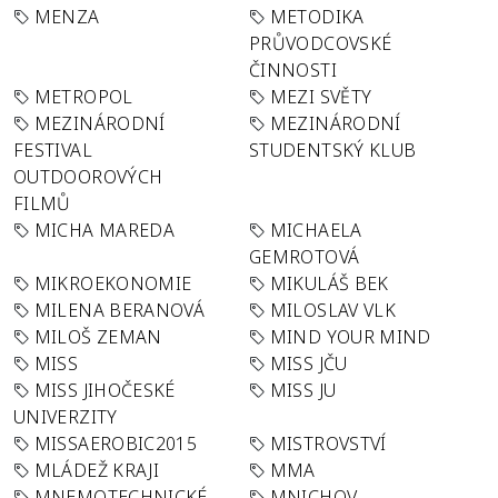
MENZA
METODIKA
PRŮVODCOVSKÉ
ČINNOSTI
METROPOL
MEZI SVĚTY
MEZINÁRODNÍ
MEZINÁRODNÍ
FESTIVAL
STUDENTSKÝ KLUB
OUTDOOROVÝCH
FILMŮ
MICHA MAREDA
MICHAELA
GEMROTOVÁ
MIKROEKONOMIE
MIKULÁŠ BEK
MILENA BERANOVÁ
MILOSLAV VLK
MILOŠ ZEMAN
MIND YOUR MIND
MISS
MISS JČU
MISS JIHOČESKÉ
MISS JU
UNIVERZITY
MISSAEROBIC2015
MISTROVSTVÍ
MLÁDEŽ KRAJI
MMA
MNEMOTECHNICKÉ
MNICHOV