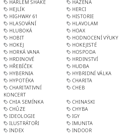
HARLEM SHAKE
HÁZENÁ
HEJLÍK
HERCI
HIGHWAY 61
HISTORIE
HLASOVÁNÍ
HLAVOLAM
HLUBOKÁ
HOAX
HOBIT
HODNOCENÍ VÝUKY
HOKEJ
HOKEJISTÉ
HORKÁ VANA
HOSPODA
HRDINOVÉ
HRDINSTVÍ
HŘEBÍČEK
HUDBA
HYBERNIA
HYBRIDNÍ VÁLKA
HYPOTÉKA
CHARITA
CHARITATIVNÍ
CHEB
KONCERT
CHIA SEMÍNKA
CHINASKI
CHŮZE
CHYBA
IDEOLOGIE
IGY
ILUSTRÁTOŘI
IMUNITA
INDEX
INDOOR