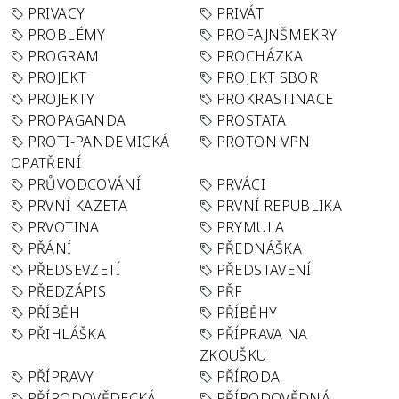
PRIVACY
PRIVÁT
PROBLÉMY
PROFAJNŠMEKRY
PROGRAM
PROCHÁZKA
PROJEKT
PROJEKT SBOR
PROJEKTY
PROKRASTINACE
PROPAGANDA
PROSTATA
PROTI-PANDEMICKÁ
PROTON VPN
OPATŘENÍ
PRŮVODCOVÁNÍ
PRVÁCI
PRVNÍ KAZETA
PRVNÍ REPUBLIKA
PRVOTINA
PRYMULA
PŘÁNÍ
PŘEDNÁŠKA
PŘEDSEVZETÍ
PŘEDSTAVENÍ
PŘEDZÁPIS
PŘF
PŘÍBĚH
PŘÍBĚHY
PŘIHLÁŠKA
PŘÍPRAVA NA
ZKOUŠKU
PŘÍPRAVY
PŘÍRODA
PŘÍRODOVĚDECKÁ
PŘÍRODOVĚDNÁ