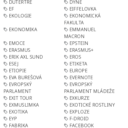
DUTERTRE
DÝNĚ
EF
EIFFELOVKA
EKOLOGIE
EKONOMICKÁ
FAKULTA
EKONOMIKA
EMMANUEL
MACRON
EMOCE
EPSTEIN
ERASMUS
ERASMUS+
ERIK AXL SUND
EROS
ESEJ
ETIKETA
ETIOPIE
EUROPE
EVA BUREŠOVÁ
EVERNOTE
EVROPSKÝ
EVROPSKÝ
PARLAMENT
PARLAMENT MLÁDEŽE
EXIT TOUR
EXKURZE
EXMUSLIMKA
EXOTICKÉ ROSTLINY
EXOTIKA
EXPLOZE
EYP
F-DROID
FABRIKA
FACEBOOK