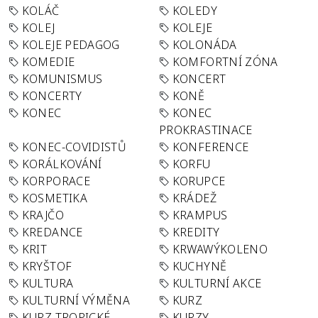
KOLÁČ
KOLEDY
KOLEJ
KOLEJE
KOLEJE PEDAGOG
KOLONÁDA
KOMEDIE
KOMFORTNÍ ZÓNA
KOMUNISMUS
KONCERT
KONCERTY
KONĚ
KONEC
KONEC
PROKRASTINACE
KONEC-COVIDISTŮ
KONFERENCE
KORÁLKOVÁNÍ
KORFU
KORPORACE
KORUPCE
KOSMETIKA
KRÁDEŽ
KRAJČO
KRAMPUS
KREDANCE
KREDITY
KRIT
KRWAWÝKOLENO
KRYŠTOF
KUCHYNĚ
KULTURA
KULTURNÍ AKCE
KULTURNÍ VÝMĚNA
KURZ
KURZ TROPICKÉ
KURZY