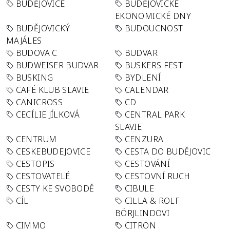
BUDĚJOVICE
BUDĚJOVICKÉ
EKONOMICKÉ DNY
BUDĚJOVICKÝ
BUDOUCNOST
MAJÁLES
BUDOVA C
BUDVAR
BUDWEISER BUDVAR
BUSKERS FEST
BUSKING
BYDLENÍ
CAFÉ KLUB SLAVIE
CALENDAR
CANICROSS
CD
CECÍLIE JÍLKOVÁ
CENTRAL PARK
SLAVIE
CENTRUM
CENZURA
CESKEBUDEJOVICE
CESTA DO BUDĚJOVIC
CESTOPIS
CESTOVÁNÍ
CESTOVATELÉ
CESTOVNÍ RUCH
CESTY KE SVOBODĚ
CIBULE
CÍL
CILLA & ROLF
BÖRJLINDOVI
CIMMO
CITRON