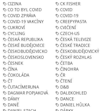
CIZINA
CK FISHER
CO TO BYL COVID
COVID
COVID ZPRÁVA
COVID-19
COVID-19 VAKCÍNY
CREEPYPASTA
CUKROVÍ
CVIČENÍ
CYCLING
CZECH-US
ČESKÁ REPUBLIKA
ČESKÁ TELEVIZE
ČESKÉ BUDĚJOVICE
ČESKÉ TRADICE
ČESKOBUDĚJOVICKO
ČESKOBUDĚJOVICKÝ
ČESKOSLOVENSKO
ČESKÝ ROZHLAS
ČESNEK
ČETBA
ČÍNA
ČINOHRA
ČOKOLÁDA
ČR
ČT
ČTENÍ
ČUTACÍMERUNA
D&B
DAGMAR POPJAKOVÁ
DALEKOHLED
DÁMY
DANCE
DANĚ
DANIEL HŮLKA
DANIEL STACH
DÁRKY