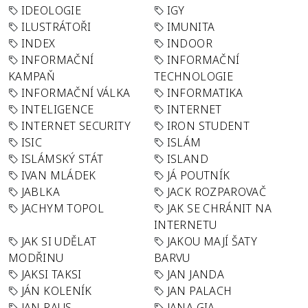
IDEOLOGIE
IGY
ILUSTRÁTOŘI
IMUNITA
INDEX
INDOOR
INFORMAČNÍ
INFORMAČNÍ
KAMPAŇ
TECHNOLOGIE
INFORMAČNÍ VÁLKA
INFORMATIKA
INTELIGENCE
INTERNET
INTERNET SECURITY
IRON STUDENT
ISIC
ISLÁM
ISLÁMSKÝ STÁT
ISLAND
IVAN MLÁDEK
JÁ POUTNÍK
JABLKA
JACK ROZPAROVAČ
JACHYM TOPOL
JAK SE CHRÁNIT NA
INTERNETU
JAK SI UDĚLAT
JAKOU MAJÍ ŠATY
MODŘINU
BARVU
JAKSI TAKSI
JAN JANDA
JÁN KOLENÍK
JAN PALACH
JAN RAUS
JANA GIA