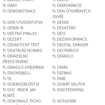
DARY
DEMOKRACIE
DEMONSTRACE
DEN OTEVŘENÝCH
DVEŘÍ
DEN STUDENTSTVA
DENIK
DENÍK N
DESATERO
DEŠTNÝ PRALES
DĚTI
DEZERT
DEZINFORMACE
DIDAKTICKÝ TEST
DIGITAL DANGER
DIGITÁLNÍ NOMÁD
DISTRIBUCE
DIVADELNÍ
DIVADLO
PŘEDSTAVENÍ
DIVADLO HYBERNIA
DIVÁK
DIVOKEJBILL
DIZMAS
DJ
DNB
DOBRODRUŽSTVÍ
DOBRÝ SKUTEK
DOC. RNDR. JAK
DOGTREKKING
KUBEŠ
DOKONALÉ TICHO
DOTAZNÍK