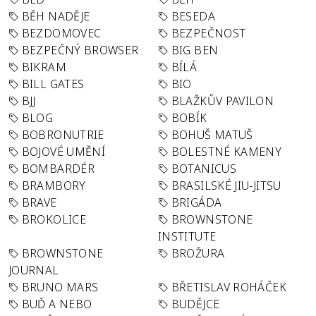
BĚH NADĚJE
BESEDA
BEZDOMOVEC
BEZPEČNOST
BEZPEČNÝ BROWSER
BIG BEN
BIKRAM
BÍLÁ
BILL GATES
BIO
BJJ
BLAŽKŮV PAVILON
BLOG
BOBÍK
BOBRONUTRIE
BOHUŠ MATUŠ
BOJOVÉ UMĚNÍ
BOLESTNÉ KAMENY
BOMBARDÉR
BOTANICUS
BRAMBORY
BRASILSKÉ JIU-JITSU
BRAVE
BRIGÁDA
BROKOLICE
BROWNSTONE
INSTITUTE
BROWNSTONE
BROŽURA
JOURNAL
BRUNO MARS
BŘETISLAV ROHÁČEK
BUĎ A NEBO
BUDĚJCE