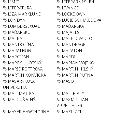
LIMIT
LITERÁRNÍ ŠLEH
LITERATURA
LÍVANCE
LIZA MARKLUND
LOCKDOWN
LONDÝN
LUCIE SCHMIEDOVÁ
LUMBERSEXUAL
MAĎARSKA
MAĎARSKO
MAJÁLES
MALBA
MALÉ DIVADLO
MANDOLÍNA
MANDRAGE
MARATHON
MARATON
MARCIPÁN
MÁRDI
MAREK LHOTSKÝ
MARIAN VOJTKO
MARIE ROTTROVÁ
MARTIN HILSKÝ
MARTIN KONVIČKA
MARTIN PUTNA
MASARYKOVA
MASO
UNIVERZITA
MATEMATIKA
MATERIÁLY
MATOUŠ VINŠ
MAXMILLIAN
APPELTAUER
MAYER HAWTHORNE
MAZLÍČCI