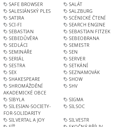
SAFE BROWSER
SALÁT
SALESIÁNSKÝ PLES
SALZBURG
SATIRA
SCÉNICKÉ ČTENÍ
SCI-FI
SEARCH ENGINE
SEBASTIAN
SEBASTIAN FITZEK
SEBEDŮVĚRA
SEBEOBRANA
SEDLÁCI
SEMESTR
SEMINÁŘE
SEN
SERIÁL
SERVER
SESTRA
SETKÁNÍ
SEX
SEZNAMOVÁK
SHAKESPEARE
SHOW
SHROMÁŽDĚNÍ
SHV
AKADEMICKÉ OBCE
SIBYLA
SIGMA
SILESIAN-SOCIETY-
SILSOC
FOR-SOLIDARITY
SILVERTAL A JOY
SILVESTR
SÍŤ
SKOČNÝ PŘÍLIV