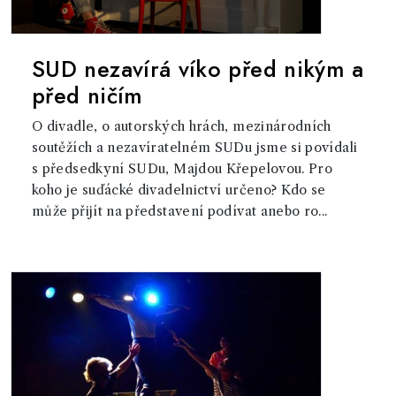
SUD nezavírá víko před nikým a
před ničím
O divadle, o autorských hrách, mezinárodních
soutěžích a nezavíratelném SUDu jsme si povídali
s předsedkyní SUDu, Majdou Křepelovou. Pro
koho je suďácké divadelnictví určeno? Kdo se
může přijít na představení podívat anebo ro...