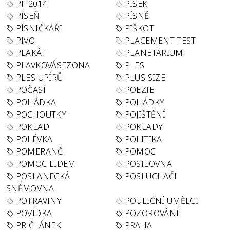
PF 2014
PÍSEK
PÍSEŇ
PÍSNĚ
PÍSNIČKÁŘI
PIŠKOT
PIVO
PLACEMENT TEST
PLAKÁT
PLANETÁRIUM
PLAVKOVÁSEZONA
PLES
PLES UPÍRŮ
PLUS SIZE
POČASÍ
POEZIE
POHÁDKA
POHÁDKY
POCHOUTKY
POJIŠTĚNÍ
POKLAD
POKLADY
POLÉVKA
POLITIKA
POMERANČ
POMOC
POMOC LIDEM
POSILOVNA
POSLANECKÁ
POSLUCHAČI
SNĚMOVNA
POTRAVINY
POULIČNÍ UMĚLCI
POVÍDKA
POZOROVÁNÍ
PR ČLÁNEK
PRAHA