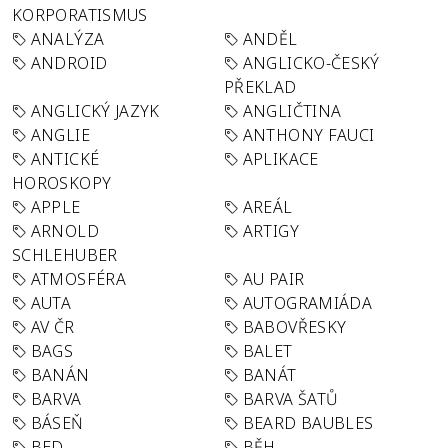
KORPORATISMUS
ANALÝZA
ANDĚL
ANDROID
ANGLICKO-ČESKÝ
PŘEKLAD
ANGLICKÝ JAZYK
ANGLIČTINA
ANGLIE
ANTHONY FAUCI
ANTICKÉ
APLIKACE
HOROSKOPY
APPLE
AREÁL
ARNOLD
ARTIGY
SCHLEHUBER
ATMOSFÉRA
AU PAIR
AUTA
AUTOGRAMIÁDA
AV ČR
BABOVŘESKY
BAGS
BALET
BANÁN
BANÁT
BARVA
BARVA ŠATŮ
BÁSEŇ
BEARD BAUBLES
BED
BĚH