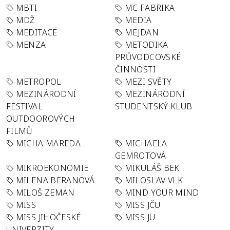
MBTI
MC FABRIKA
MDŽ
MEDIA
MEDITACE
MEJDAN
MENZA
METODIKA
PRŮVODCOVSKÉ
ČINNOSTI
METROPOL
MEZI SVĚTY
MEZINÁRODNÍ
MEZINÁRODNÍ
FESTIVAL
STUDENTSKÝ KLUB
OUTDOOROVÝCH
FILMŮ
MICHA MAREDA
MICHAELA
GEMROTOVÁ
MIKROEKONOMIE
MIKULÁŠ BEK
MILENA BERANOVÁ
MILOSLAV VLK
MILOŠ ZEMAN
MIND YOUR MIND
MISS
MISS JČU
MISS JIHOČESKÉ
MISS JU
UNIVERZITY