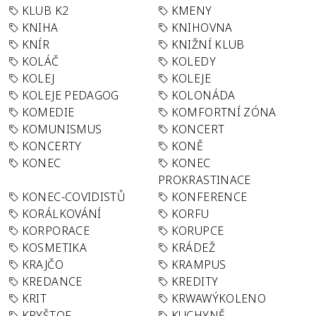
KLUB K2
KMENY
KNIHA
KNIHOVNA
KNÍR
KNIŽNÍ KLUB
KOLÁČ
KOLEDY
KOLEJ
KOLEJE
KOLEJE PEDAGOG
KOLONÁDA
KOMEDIE
KOMFORTNÍ ZÓNA
KOMUNISMUS
KONCERT
KONCERTY
KONĚ
KONEC
KONEC
PROKRASTINACE
KONEC-COVIDISTŮ
KONFERENCE
KORÁLKOVÁNÍ
KORFU
KORPORACE
KORUPCE
KOSMETIKA
KRÁDEŽ
KRAJČO
KRAMPUS
KREDANCE
KREDITY
KRIT
KRWAWÝKOLENO
KRYŠTOF
KUCHYNĚ