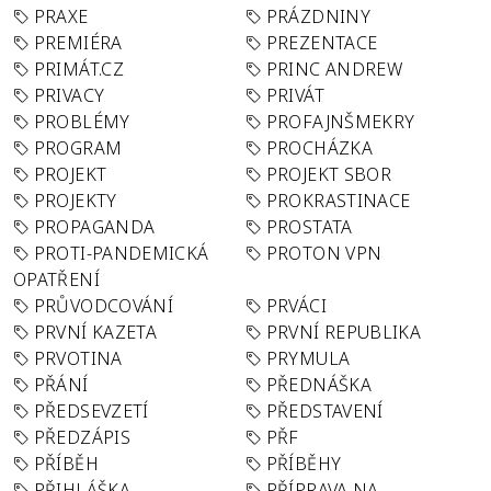
PRAXE
PRÁZDNINY
PREMIÉRA
PREZENTACE
PRIMÁT.CZ
PRINC ANDREW
PRIVACY
PRIVÁT
PROBLÉMY
PROFAJNŠMEKRY
PROGRAM
PROCHÁZKA
PROJEKT
PROJEKT SBOR
PROJEKTY
PROKRASTINACE
PROPAGANDA
PROSTATA
PROTI-PANDEMICKÁ
PROTON VPN
OPATŘENÍ
PRŮVODCOVÁNÍ
PRVÁCI
PRVNÍ KAZETA
PRVNÍ REPUBLIKA
PRVOTINA
PRYMULA
PŘÁNÍ
PŘEDNÁŠKA
PŘEDSEVZETÍ
PŘEDSTAVENÍ
PŘEDZÁPIS
PŘF
PŘÍBĚH
PŘÍBĚHY
PŘIHLÁŠKA
PŘÍPRAVA NA