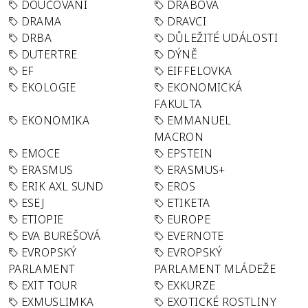
DOUČOVÁNÍ
DRABOVA
DRAMA
DRAVCI
DRBA
DŮLEŽITÉ UDÁLOSTI
DUTERTRE
DÝNĚ
EF
EIFFELOVKA
EKOLOGIE
EKONOMICKÁ
FAKULTA
EKONOMIKA
EMMANUEL
MACRON
EMOCE
EPSTEIN
ERASMUS
ERASMUS+
ERIK AXL SUND
EROS
ESEJ
ETIKETA
ETIOPIE
EUROPE
EVA BUREŠOVÁ
EVERNOTE
EVROPSKÝ
EVROPSKÝ
PARLAMENT
PARLAMENT MLÁDEŽE
EXIT TOUR
EXKURZE
EXMUSLIMKA
EXOTICKÉ ROSTLINY