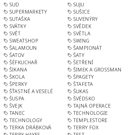
SUD
SUJU
SUPERMARKETY
SUŠICE
SUTAŠKA
SUVENÝRY
SVÁTKY
SVĚDEK
SVĚT
SVĚTLA
SWEATSHOP
SWING
ŠALAMOUN
ŠAMPIONÁT
ŠATOV
ŠATY
ŠÉFKUCHAŘ
ŠETŘENÍ
ŠIKANA
ŠIMEK A GROSSMAN
ŠKOLA
ŠPAGETY
ŠPERKY
ŠTAFETA
ŠŤASTNÉ A VESELÉ
ŠUKAS
ŠUSPA
ŠVÉDSKO
ŠVEJK
TAJNÁ OPERACE
TANEC
TECHNOLOGIE
TECHNOLOGY
TEMPLESTORE
TERKA DRÁBKOVÁ
TERRY FOX
TERRY HAYES
TEST