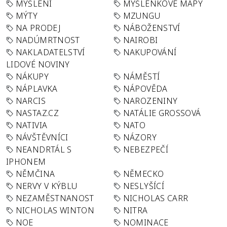
MYŠLENÍ
MYŠLENKOVÉ MAPY
MÝTY
MZUNGU
NA PRODEJ
NÁBOŽENSTVÍ
NADÚMRTNOST
NAIROBI
NAKLADATELSTVÍ
NAKUPOVÁNÍ
LIDOVÉ NOVINY
NÁKUPY
NÁMĚSTÍ
NÁPLAVKA
NÁPOVĚDA
NARCIS
NAROZENINY
NASTAZ.CZ
NATÁLIE GROSSOVÁ
NATIVIA
NATO
NÁVŠTĚVNÍCI
NÁZORY
NEANDRTÁL S
NEBEZPEČÍ
IPHONEM
NĚMČINA
NĚMECKO
NERVY V KÝBLU
NESLYŠÍCÍ
NEZAMĚSTNANOST
NICHOLAS CARR
NICHOLAS WINTON
NITRA
NOE
NOMINACE