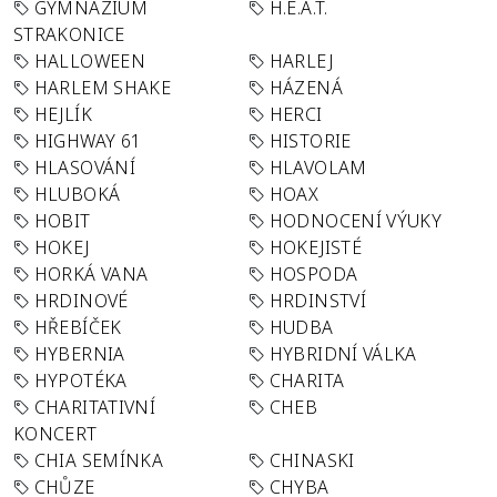
GYMNÁZIUM
H.E.A.T.
STRAKONICE
HALLOWEEN
HARLEJ
HARLEM SHAKE
HÁZENÁ
HEJLÍK
HERCI
HIGHWAY 61
HISTORIE
HLASOVÁNÍ
HLAVOLAM
HLUBOKÁ
HOAX
HOBIT
HODNOCENÍ VÝUKY
HOKEJ
HOKEJISTÉ
HORKÁ VANA
HOSPODA
HRDINOVÉ
HRDINSTVÍ
HŘEBÍČEK
HUDBA
HYBERNIA
HYBRIDNÍ VÁLKA
HYPOTÉKA
CHARITA
CHARITATIVNÍ
CHEB
KONCERT
CHIA SEMÍNKA
CHINASKI
CHŮZE
CHYBA