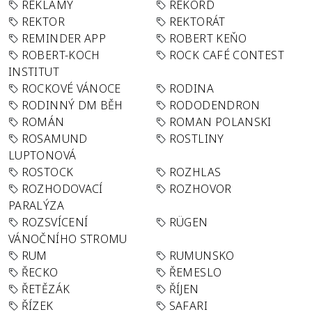
REKLAMY
REKORD
REKTOR
REKTORÁT
REMINDER APP
ROBERT KEŇO
ROBERT-KOCH
ROCK CAFÉ CONTEST
INSTITUT
ROCKOVÉ VÁNOCE
RODINA
RODINNÝ DM BĚH
RODODENDRON
ROMÁN
ROMAN POLANSKI
ROSAMUND
ROSTLINY
LUPTONOVÁ
ROSTOCK
ROZHLAS
ROZHODOVACÍ
ROZHOVOR
PARALÝZA
ROZSVÍCENÍ
RÜGEN
VÁNOČNÍHO STROMU
RUM
RUMUNSKO
ŘECKO
ŘEMESLO
ŘETĚZÁK
ŘÍJEN
ŘÍZEK
SAFARI