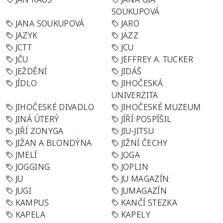
SOUKUPOVÁ
JANA SOUKUPOVÁ
JARO
JAZYK
JAZZ
JCTT
JCU
JČU
JEFFREY A. TUCKER
JEŽDĚNÍ
JIDÁŠ
JÍDLO
JIHOČESKÁ
UNIVERZITA
JIHOČESKÉ DIVADLO
JIHOČESKÉ MUZEUM
JINÁ ÚTERÝ
JÍŘÍ POSPÍŠIL
JIŘÍ ZONYGA
JIU-JITSU
JIŽAN A BLONDÝNA
JIŽNÍ ČECHY
JMELÍ
JOGA
JOGGING
JOPLIN
JU
JU MAGAZÍN
JUGI
JUMAGAZÍN
KAMPUS
KANČÍ STEZKA
KAPELA
KAPELY