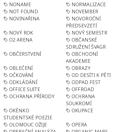
NONAME
NORMALIZACE
NOT FOUND
NOVEMBER
NOVINAŘINA
NOVOROČNÍ
PŘEDSEVZETÍ
NOVÝ ROK
NOVÝ SEMESTR
O2 ARENA
OBČANSKÉ
SDRUŽENÍ ŠVAGR
OBČERSTVENÍ
OBCHODNÍ
AKADEMIE
OBLEČENÍ
OBRAZY
OČKOVÁNÍ
OD DESÍTI K PĚTI
ODKLÁDÁNÍ
ODPAD FEST
OFFICE SUITE
OFFROAD
OCHRANA PŘÍRODY
OCHRANA
SOUKROMÍ
OKÉNKO
OKUPACE
STUDENTSKÉ POEZIE
OLOMOUC OŽIJE
OPERA
OPERAČNÍ ANALÝZA
ORGANIC MAPS