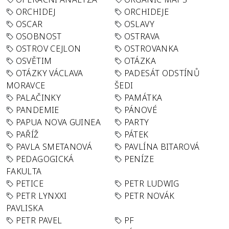
ORCHIDEJ
ORCHIDEJE
OSCAR
OSLAVY
OSOBNOST
OSTRAVA
OSTROV CEJLON
OSTROVANKA
OSVĚTIM
OTÁZKA
OTÁZKY VÁCLAVA
PADESÁT ODSTÍNŮ
MORAVCE
ŠEDI
PALAČINKY
PAMÁTKA
PANDEMIE
PÁNOVÉ
PAPUA NOVA GUINEA
PARTY
PAŘÍŽ
PÁTEK
PAVLA SMETANOVÁ
PAVLÍNA BITAROVÁ
PEDAGOGICKÁ
PENÍZE
FAKULTA
PETICE
PETR LUDWIG
PETR LYNXXI
PETR NOVÁK
PAVLISKA
PETR PAVEL
PF