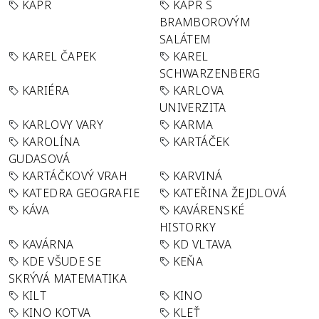
KAPR
KAPR S
BRAMBOROVÝM
SALÁTEM
KAREL ČAPEK
KAREL
SCHWARZENBERG
KARIÉRA
KARLOVA
UNIVERZITA
KARLOVY VARY
KARMA
KAROLÍNA
KARTÁČEK
GUDASOVÁ
KARTÁČKOVÝ VRAH
KARVINÁ
KATEDRA GEOGRAFIE
KATEŘINA ŽEJDLOVÁ
KÁVA
KAVÁRENSKÉ
HISTORKY
KAVÁRNA
KD VLTAVA
KDE VŠUDE SE
KEŇA
SKRÝVÁ MATEMATIKA
KILT
KINO
KINO KOTVA
KLEŤ