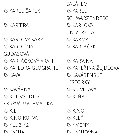
SALÁTEM
KAREL ČAPEK
KAREL
SCHWARZENBERG
KARIÉRA
KARLOVA
UNIVERZITA
KARLOVY VARY
KARMA
KAROLÍNA
KARTÁČEK
GUDASOVÁ
KARTÁČKOVÝ VRAH
KARVINÁ
KATEDRA GEOGRAFIE
KATEŘINA ŽEJDLOVÁ
KÁVA
KAVÁRENSKÉ
HISTORKY
KAVÁRNA
KD VLTAVA
KDE VŠUDE SE
KEŇA
SKRÝVÁ MATEMATIKA
KILT
KINO
KINO KOTVA
KLEŤ
KLUB K2
KMENY
KNIHA
KNIHOVNA