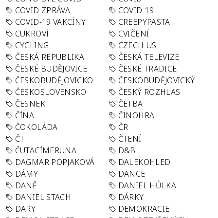
COVID ZPRÁVA
COVID-19
COVID-19 VAKCÍNY
CREEPYPASTA
CUKROVÍ
CVIČENÍ
CYCLING
CZECH-US
ČESKÁ REPUBLIKA
ČESKÁ TELEVIZE
ČESKÉ BUDĚJOVICE
ČESKÉ TRADICE
ČESKOBUDĚJOVICKO
ČESKOBUDĚJOVICKÝ
ČESKOSLOVENSKO
ČESKÝ ROZHLAS
ČESNEK
ČETBA
ČÍNA
ČINOHRA
ČOKOLÁDA
ČR
ČT
ČTENÍ
ČUTACÍMERUNA
D&B
DAGMAR POPJAKOVÁ
DALEKOHLED
DÁMY
DANCE
DANĚ
DANIEL HŮLKA
DANIEL STACH
DÁRKY
DARY
DEMOKRACIE