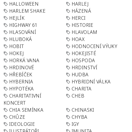
HALLOWEEN
HARLEJ
HARLEM SHAKE
HÁZENÁ
HEJLÍK
HERCI
HIGHWAY 61
HISTORIE
HLASOVÁNÍ
HLAVOLAM
HLUBOKÁ
HOAX
HOBIT
HODNOCENÍ VÝUKY
HOKEJ
HOKEJISTÉ
HORKÁ VANA
HOSPODA
HRDINOVÉ
HRDINSTVÍ
HŘEBÍČEK
HUDBA
HYBERNIA
HYBRIDNÍ VÁLKA
HYPOTÉKA
CHARITA
CHARITATIVNÍ
CHEB
KONCERT
CHIA SEMÍNKA
CHINASKI
CHŮZE
CHYBA
IDEOLOGIE
IGY
ILUSTRÁTOŘI
IMUNITA