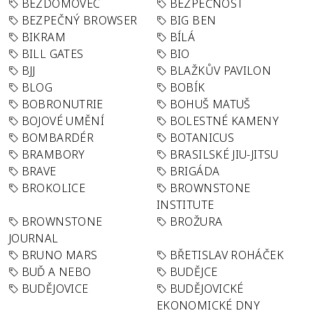
BEZDOMOVEC
BEZPEČNOST
BEZPEČNÝ BROWSER
BIG BEN
BIKRAM
BÍLÁ
BILL GATES
BIO
BJJ
BLAŽKŮV PAVILON
BLOG
BOBÍK
BOBRONUTRIE
BOHUŠ MATUŠ
BOJOVÉ UMĚNÍ
BOLESTNÉ KAMENY
BOMBARDÉR
BOTANICUS
BRAMBORY
BRASILSKÉ JIU-JITSU
BRAVE
BRIGÁDA
BROKOLICE
BROWNSTONE
INSTITUTE
BROWNSTONE
BROŽURA
JOURNAL
BRUNO MARS
BŘETISLAV ROHÁČEK
BUĎ A NEBO
BUDĚJCE
BUDĚJOVICE
BUDĚJOVICKÉ
EKONOMICKÉ DNY