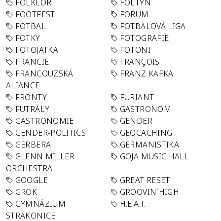
FOLKLÓR
FOLTYN
FOOTFEST
FORUM
FOTBAL
FOTBALOVÁ LIGA
FOTKY
FOTOGRAFIE
FOTOJATKA
FOTONI
FRANCIE
FRANÇOIS
FRANCOUZSKÁ
FRANZ KAFKA
ALIANCE
FRONTY
FURIANT
FUTRÁLY
GASTRONOM
GASTRONOMIE
GENDER
GENDER-POLITICS
GEOCACHING
GERBERA
GERMANISTIKA
GLENN MILLER
GOJA MUSIC HALL
ORCHESTRA
GOOGLE
GREAT RESET
GROK
GROOVIN´HIGH
GYMNÁZIUM
H.E.A.T.
STRAKONICE