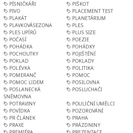
PÍSNIČKÁŘI
PIŠKOT
PIVO
PLACEMENT TEST
PLAKÁT
PLANETÁRIUM
PLAVKOVÁSEZONA
PLES
PLES UPÍRŮ
PLUS SIZE
POČASÍ
POEZIE
POHÁDKA
POHÁDKY
POCHOUTKY
POJIŠTĚNÍ
POKLAD
POKLADY
POLÉVKA
POLITIKA
POMERANČ
POMOC
POMOC LIDEM
POSILOVNA
POSLANECKÁ
POSLUCHAČI
SNĚMOVNA
POTRAVINY
POULIČNÍ UMĚLCI
POVÍDKA
POZOROVÁNÍ
PR ČLÁNEK
PRAHA
PRAXE
PRÁZDNINY
PREMIÉRA
PREZENTACE