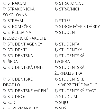
STRAKOM
STRAKONICE
STRAKONICKÁ
STRÁVNÍCI
SOKOLOVNA
STREAM
STRES
STROMEČEK
STROMEČEK S DÁRKY
STŘELBA NA
STUDENT
FILOZOFICKÉ FAKULTĚ
STUDENT AGENCY
STUDENTA
STUDENTI
STUDENTKY
STUDENTSKÁ
STUDENTSKÁ
STŘEDA
TVORBA
STUDENTSKÁ UNIE
STUDENTSKÁ
ŽURNALISTIKA
STUDENTSKÉ
STUDENTSKÉ
DIVADLO
UNIVERZITNÍ DIVADLO
STUDENTSKÉ VAŘENÍ
STUDENTSKÝ ŽIVOT
STUDIO 6
STUDIUM
SUD
SUJU
SUPERMARKETY
SUŠICE