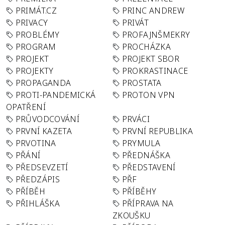
PRIMÁT.CZ
PRINC ANDREW
PRIVACY
PRIVÁT
PROBLÉMY
PROFAJNŠMEKRY
PROGRAM
PROCHÁZKA
PROJEKT
PROJEKT SBOR
PROJEKTY
PROKRASTINACE
PROPAGANDA
PROSTATA
PROTI-PANDEMICKÁ
PROTON VPN
OPATŘENÍ
PRŮVODCOVÁNÍ
PRVÁCI
PRVNÍ KAZETA
PRVNÍ REPUBLIKA
PRVOTINA
PRYMULA
PŘÁNÍ
PŘEDNÁŠKA
PŘEDSEVZETÍ
PŘEDSTAVENÍ
PŘEDZÁPIS
PŘF
PŘÍBĚH
PŘÍBĚHY
PŘIHLÁŠKA
PŘÍPRAVA NA
ZKOUŠKU