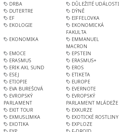
DRBA
DŮLEŽITÉ UDÁLOSTI
DUTERTRE
DÝNĚ
EF
EIFFELOVKA
EKOLOGIE
EKONOMICKÁ
FAKULTA
EKONOMIKA
EMMANUEL
MACRON
EMOCE
EPSTEIN
ERASMUS
ERASMUS+
ERIK AXL SUND
EROS
ESEJ
ETIKETA
ETIOPIE
EUROPE
EVA BUREŠOVÁ
EVERNOTE
EVROPSKÝ
EVROPSKÝ
PARLAMENT
PARLAMENT MLÁDEŽE
EXIT TOUR
EXKURZE
EXMUSLIMKA
EXOTICKÉ ROSTLINY
EXOTIKA
EXPLOZE
EYP
F-DROID