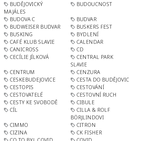
BUDĚJOVICKÝ
BUDOUCNOST
MAJÁLES
BUDOVA C
BUDVAR
BUDWEISER BUDVAR
BUSKERS FEST
BUSKING
BYDLENÍ
CAFÉ KLUB SLAVIE
CALENDAR
CANICROSS
CD
CECÍLIE JÍLKOVÁ
CENTRAL PARK
SLAVIE
CENTRUM
CENZURA
CESKEBUDEJOVICE
CESTA DO BUDĚJOVIC
CESTOPIS
CESTOVÁNÍ
CESTOVATELÉ
CESTOVNÍ RUCH
CESTY KE SVOBODĚ
CIBULE
CÍL
CILLA & ROLF
BÖRJLINDOVI
CIMMO
CITRON
CIZINA
CK FISHER
CO TO BYL COVID
COVID