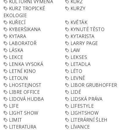
KULTURNÍ VÝMĚNA
KURZ
KURZ TROPICKÉ
KURZY
EKOLOGIE
KUŘECÍ
KVĚTÁK
KYBERŠIKANA
KYNUTÉ TĚSTO
KYTARA
KYTARISTA
LABORATOŘ
LARRY PAGE
LÁSKA
LAW
LEKCE
LEKSES
LENKA VYSOKÁ
LETADLA
LETNÍ KINO
LÉTO
LETOUN
LEVNĚ
LHOSTEJNOST
LIBOR GRUBHOFFER
LIBRE OFFICE
LIDÉ
LIDOVÁ HUDBA
LIDSKÁ PRÁVA
LIFE
LIFESTYLE
LIGHT SHOW
LIGHTSHOW
LIMIT
LITERÁRNÍ ŠLEH
LITERATURA
LÍVANCE