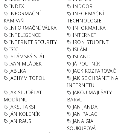
INDEX
INDOOR
INFORMAČNÍ
INFORMAČNÍ
KAMPAŇ
TECHNOLOGIE
INFORMAČNÍ VÁLKA
INFORMATIKA
INTELIGENCE
INTERNET
INTERNET SECURITY
IRON STUDENT
ISIC
ISLÁM
ISLÁMSKÝ STÁT
ISLAND
IVAN MLÁDEK
JÁ POUTNÍK
JABLKA
JACK ROZPAROVAČ
JACHYM TOPOL
JAK SE CHRÁNIT NA
INTERNETU
JAK SI UDĚLAT
JAKOU MAJÍ ŠATY
MODŘINU
BARVU
JAKSI TAKSI
JAN JANDA
JÁN KOLENÍK
JAN PALACH
JAN RAUS
JANA GIA
SOUKUPOVÁ