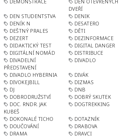
DEMONSTRACE
DEN OTEVŘENÝCH
DVEŘÍ
DEN STUDENTSTVA
DENIK
DENÍK N
DESATERO
DEŠTNÝ PRALES
DĚTI
DEZERT
DEZINFORMACE
DIDAKTICKÝ TEST
DIGITAL DANGER
DIGITÁLNÍ NOMÁD
DISTRIBUCE
DIVADELNÍ
DIVADLO
PŘEDSTAVENÍ
DIVADLO HYBERNIA
DIVÁK
DIVOKEJBILL
DIZMAS
DJ
DNB
DOBRODRUŽSTVÍ
DOBRÝ SKUTEK
DOC. RNDR. JAK
DOGTREKKING
KUBEŠ
DOKONALÉ TICHO
DOTAZNÍK
DOUČOVÁNÍ
DRABOVA
DRAMA
DRAVCI