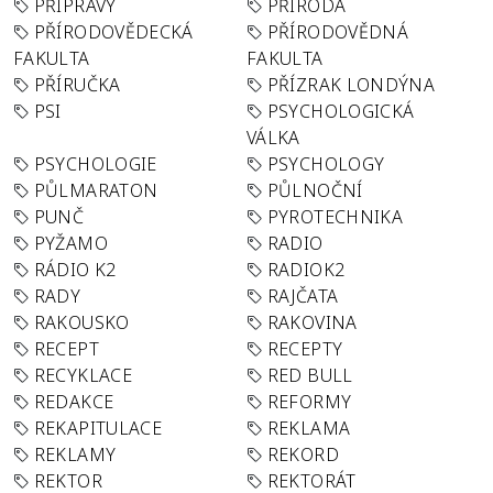
PŘÍPRAVY
PŘÍRODA
PŘÍRODOVĚDECKÁ
PŘÍRODOVĚDNÁ
FAKULTA
FAKULTA
PŘÍRUČKA
PŘÍZRAK LONDÝNA
PSI
PSYCHOLOGICKÁ
VÁLKA
PSYCHOLOGIE
PSYCHOLOGY
PŮLMARATON
PŮLNOČNÍ
PUNČ
PYROTECHNIKA
PYŽAMO
RADIO
RÁDIO K2
RADIOK2
RADY
RAJČATA
RAKOUSKO
RAKOVINA
RECEPT
RECEPTY
RECYKLACE
RED BULL
REDAKCE
REFORMY
REKAPITULACE
REKLAMA
REKLAMY
REKORD
REKTOR
REKTORÁT