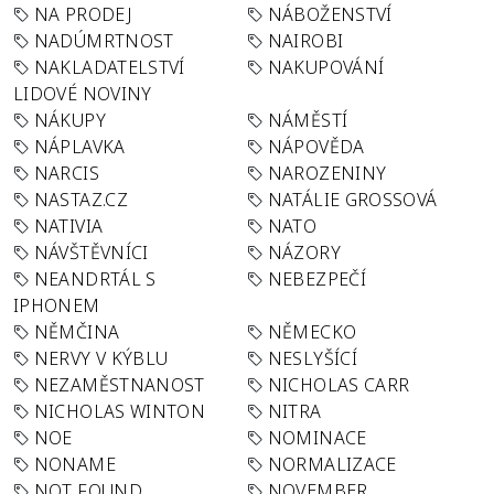
NA PRODEJ
NÁBOŽENSTVÍ
NADÚMRTNOST
NAIROBI
NAKLADATELSTVÍ
NAKUPOVÁNÍ
LIDOVÉ NOVINY
NÁKUPY
NÁMĚSTÍ
NÁPLAVKA
NÁPOVĚDA
NARCIS
NAROZENINY
NASTAZ.CZ
NATÁLIE GROSSOVÁ
NATIVIA
NATO
NÁVŠTĚVNÍCI
NÁZORY
NEANDRTÁL S
NEBEZPEČÍ
IPHONEM
NĚMČINA
NĚMECKO
NERVY V KÝBLU
NESLYŠÍCÍ
NEZAMĚSTNANOST
NICHOLAS CARR
NICHOLAS WINTON
NITRA
NOE
NOMINACE
NONAME
NORMALIZACE
NOT FOUND
NOVEMBER