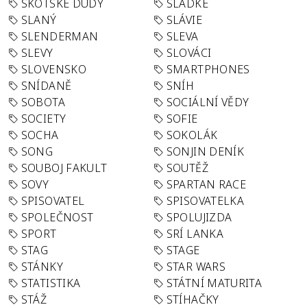
SKOTSKÉ DUDY
SLADKÉ
SLANÝ
SLÁVIE
SLENDERMAN
SLEVA
SLEVY
SLOVÁCI
SLOVENSKO
SMARTPHONES
SNÍDANĚ
SNÍH
SOBOTA
SOCIÁLNÍ VĚDY
SOCIETY
SOFIE
SOCHA
SOKOLÁK
SONG
SONJIN DENÍK
SOUBOJ FAKULT
SOUTĚŽ
SOVY
SPARTAN RACE
SPISOVATEL
SPISOVATELKA
SPOLEČNOST
SPOLUJIZDA
SPORT
SRÍ LANKA
STAG
STAGE
STÁNKY
STAR WARS
STATISTIKA
STÁTNÍ MATURITA
STÁŽ
STÍHAČKY