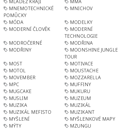
MLÁDEŽ KRAJI
MMA
MNEMOTECHNICKÉ
MNICHOV
POMŮCKY
MÓDA
MODELKY
MODERNÍ ČLOVĚK
MODERNÍ
TECHNOLOGIE
MODROČERNÉ
MODŘINA
MODŘINY
MOONSHINE JUNGLE
TOUR
MOST
MOTIVACE
MOTOL
MOUSTACHE
MOVEMBER
MOZZARELLA
MPC
MUFFINY
MUGCAKE
MUKURU
MUSLIM
MUZEUM
MUZIKA
MUZIKÁL
MUZIKÁL MEFISTO
MUZIKANT
MYŠLENÍ
MYŠLENKOVÉ MAPY
MÝTY
MZUNGU