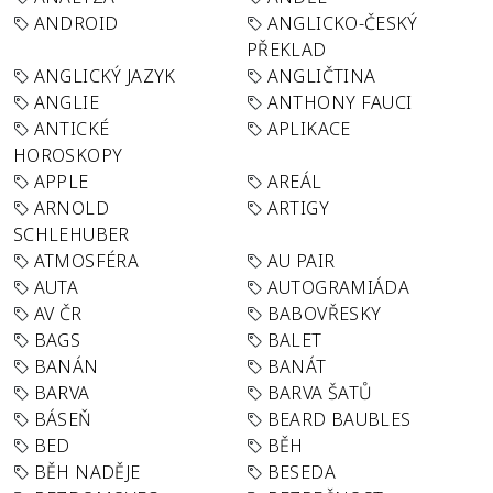
ANDROID
ANGLICKO-ČESKÝ
PŘEKLAD
ANGLICKÝ JAZYK
ANGLIČTINA
ANGLIE
ANTHONY FAUCI
ANTICKÉ
APLIKACE
HOROSKOPY
APPLE
AREÁL
ARNOLD
ARTIGY
SCHLEHUBER
ATMOSFÉRA
AU PAIR
AUTA
AUTOGRAMIÁDA
AV ČR
BABOVŘESKY
BAGS
BALET
BANÁN
BANÁT
BARVA
BARVA ŠATŮ
BÁSEŇ
BEARD BAUBLES
BED
BĚH
BĚH NADĚJE
BESEDA