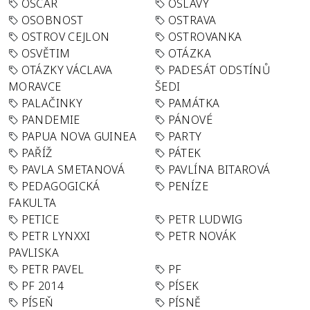
OSCAR
OSLAVY
OSOBNOST
OSTRAVA
OSTROV CEJLON
OSTROVANKA
OSVĚTIM
OTÁZKA
OTÁZKY VÁCLAVA
PADESÁT ODSTÍNŮ
MORAVCE
ŠEDI
PALAČINKY
PAMÁTKA
PANDEMIE
PÁNOVÉ
PAPUA NOVA GUINEA
PARTY
PAŘÍŽ
PÁTEK
PAVLA SMETANOVÁ
PAVLÍNA BITAROVÁ
PEDAGOGICKÁ
PENÍZE
FAKULTA
PETICE
PETR LUDWIG
PETR LYNXXI
PETR NOVÁK
PAVLISKA
PETR PAVEL
PF
PF 2014
PÍSEK
PÍSEŇ
PÍSNĚ