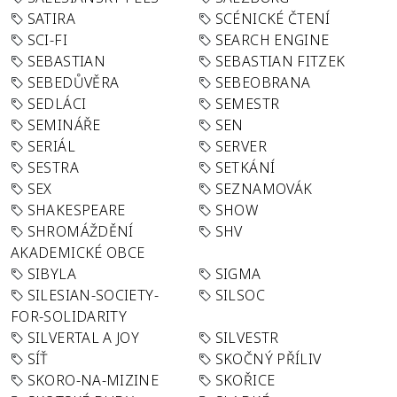
SATIRA
SCÉNICKÉ ČTENÍ
SCI-FI
SEARCH ENGINE
SEBASTIAN
SEBASTIAN FITZEK
SEBEDŮVĚRA
SEBEOBRANA
SEDLÁCI
SEMESTR
SEMINÁŘE
SEN
SERIÁL
SERVER
SESTRA
SETKÁNÍ
SEX
SEZNAMOVÁK
SHAKESPEARE
SHOW
SHROMÁŽDĚNÍ
SHV
AKADEMICKÉ OBCE
SIBYLA
SIGMA
SILESIAN-SOCIETY-
SILSOC
FOR-SOLIDARITY
SILVERTAL A JOY
SILVESTR
SÍŤ
SKOČNÝ PŘÍLIV
SKORO-NA-MIZINE
SKOŘICE