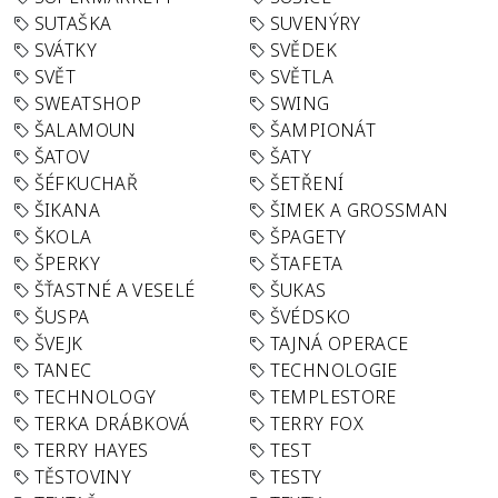
SUTAŠKA
SUVENÝRY
SVÁTKY
SVĚDEK
SVĚT
SVĚTLA
SWEATSHOP
SWING
ŠALAMOUN
ŠAMPIONÁT
ŠATOV
ŠATY
ŠÉFKUCHAŘ
ŠETŘENÍ
ŠIKANA
ŠIMEK A GROSSMAN
ŠKOLA
ŠPAGETY
ŠPERKY
ŠTAFETA
ŠŤASTNÉ A VESELÉ
ŠUKAS
ŠUSPA
ŠVÉDSKO
ŠVEJK
TAJNÁ OPERACE
TANEC
TECHNOLOGIE
TECHNOLOGY
TEMPLESTORE
TERKA DRÁBKOVÁ
TERRY FOX
TERRY HAYES
TEST
TĚSTOVINY
TESTY