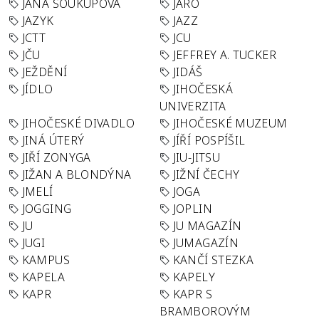
JANA SOUKUPOVÁ
JARO
JAZYK
JAZZ
JCTT
JCU
JČU
JEFFREY A. TUCKER
JEŽDĚNÍ
JIDÁŠ
JÍDLO
JIHOČESKÁ
UNIVERZITA
JIHOČESKÉ DIVADLO
JIHOČESKÉ MUZEUM
JINÁ ÚTERÝ
JÍŘÍ POSPÍŠIL
JIŘÍ ZONYGA
JIU-JITSU
JIŽAN A BLONDÝNA
JIŽNÍ ČECHY
JMELÍ
JOGA
JOGGING
JOPLIN
JU
JU MAGAZÍN
JUGI
JUMAGAZÍN
KAMPUS
KANČÍ STEZKA
KAPELA
KAPELY
KAPR
KAPR S
BRAMBOROVÝM