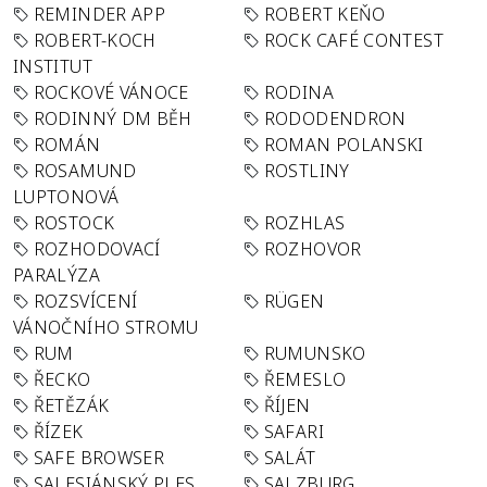
REMINDER APP
ROBERT KEŇO
ROBERT-KOCH
ROCK CAFÉ CONTEST
INSTITUT
ROCKOVÉ VÁNOCE
RODINA
RODINNÝ DM BĚH
RODODENDRON
ROMÁN
ROMAN POLANSKI
ROSAMUND
ROSTLINY
LUPTONOVÁ
ROSTOCK
ROZHLAS
ROZHODOVACÍ
ROZHOVOR
PARALÝZA
ROZSVÍCENÍ
RÜGEN
VÁNOČNÍHO STROMU
RUM
RUMUNSKO
ŘECKO
ŘEMESLO
ŘETĚZÁK
ŘÍJEN
ŘÍZEK
SAFARI
SAFE BROWSER
SALÁT
SALESIÁNSKÝ PLES
SALZBURG