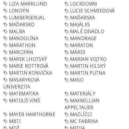
LIZA MARKLUND
LOCKDOWN
LONDÝN
LUCIE SCHMIEDOVÁ
LUMBERSEXUAL
MAĎARSKA
MAĎARSKO
MAJÁLES
MALBA
MALÉ DIVADLO
MANDOLÍNA
MANDRAGE
MARATHON
MARATON
MARCIPÁN
MÁRDI
MAREK LHOTSKÝ
MARIAN VOJTKO
MARIE ROTTROVÁ
MARTIN HILSKÝ
MARTIN KONVIČKA
MARTIN PUTNA
MASARYKOVA
MASO
UNIVERZITA
MATEMATIKA
MATERIÁLY
MATOUŠ VINŠ
MAXMILLIAN
APPELTAUER
MAYER HAWTHORNE
MAZLÍČCI
MBTI
MC FABRIKA
MDŽ
MEDIA