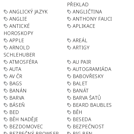
PŘEKLAD
ANGLICKÝ JAZYK
ANGLIČTINA
ANGLIE
ANTHONY FAUCI
ANTICKÉ
APLIKACE
HOROSKOPY
APPLE
AREÁL
ARNOLD
ARTIGY
SCHLEHUBER
ATMOSFÉRA
AU PAIR
AUTA
AUTOGRAMIÁDA
AV ČR
BABOVŘESKY
BAGS
BALET
BANÁN
BANÁT
BARVA
BARVA ŠATŮ
BÁSEŇ
BEARD BAUBLES
BED
BĚH
BĚH NADĚJE
BESEDA
BEZDOMOVEC
BEZPEČNOST
BEZPEČNÝ BROWSER
BIG BEN