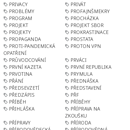
PRIVACY
PRIVÁT
PROBLÉMY
PROFAJNŠMEKRY
PROGRAM
PROCHÁZKA
PROJEKT
PROJEKT SBOR
PROJEKTY
PROKRASTINACE
PROPAGANDA
PROSTATA
PROTI-PANDEMICKÁ
PROTON VPN
OPATŘENÍ
PRŮVODCOVÁNÍ
PRVÁCI
PRVNÍ KAZETA
PRVNÍ REPUBLIKA
PRVOTINA
PRYMULA
PŘÁNÍ
PŘEDNÁŠKA
PŘEDSEVZETÍ
PŘEDSTAVENÍ
PŘEDZÁPIS
PŘF
PŘÍBĚH
PŘÍBĚHY
PŘIHLÁŠKA
PŘÍPRAVA NA
ZKOUŠKU
PŘÍPRAVY
PŘÍRODA
PŘÍRODOVĚDECKÁ
PŘÍRODOVĚDNÁ