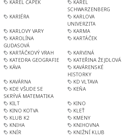
KAREL ČAPEK
KAREL
SCHWARZENBERG
KARIÉRA
KARLOVA
UNIVERZITA
KARLOVY VARY
KARMA
KAROLÍNA
KARTÁČEK
GUDASOVÁ
KARTÁČKOVÝ VRAH
KARVINÁ
KATEDRA GEOGRAFIE
KATEŘINA ŽEJDLOVÁ
KÁVA
KAVÁRENSKÉ
HISTORKY
KAVÁRNA
KD VLTAVA
KDE VŠUDE SE
KEŇA
SKRÝVÁ MATEMATIKA
KILT
KINO
KINO KOTVA
KLEŤ
KLUB K2
KMENY
KNIHA
KNIHOVNA
KNÍR
KNIŽNÍ KLUB