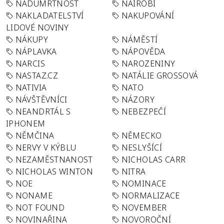
NADÚMRTNOST
NAIROBI
NAKLADATELSTVÍ
NAKUPOVÁNÍ
LIDOVÉ NOVINY
NÁKUPY
NÁMĚSTÍ
NÁPLAVKA
NÁPOVĚDA
NARCIS
NAROZENINY
NASTAZ.CZ
NATÁLIE GROSSOVÁ
NATIVIA
NATO
NÁVŠTĚVNÍCI
NÁZORY
NEANDRTÁL S
NEBEZPEČÍ
IPHONEM
NĚMČINA
NĚMECKO
NERVY V KÝBLU
NESLYŠÍCÍ
NEZAMĚSTNANOST
NICHOLAS CARR
NICHOLAS WINTON
NITRA
NOE
NOMINACE
NONAME
NORMALIZACE
NOT FOUND
NOVEMBER
NOVINAŘINA
NOVOROČNÍ