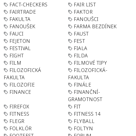
FACT-CHECKERS
FAIR LIST
FAIRTRADE
FAKTOR
FAKULTA
FANOUŠCI
FANOUŠEK
FARMA BEZDÍNEK
FAUCI
FAUST
FEJETON
FEST
FESTIVAL
FIALA
FIGHT
FILDA
FILM
FILMOVÉ TIPY
FILOZOFICKÁ
FILOZOFICKÁ-
FAKULTA
FAKULTA
FILOZOFIE
FINÁLE
FINANCE
FINANČNÍ-
GRAMOTNOST
FIREFOX
FIT
FITNESS
FITNESS 14
FLEGR
FLYBALL
FOLKLÓR
FOLTYN
FOOTFEST
FORUM