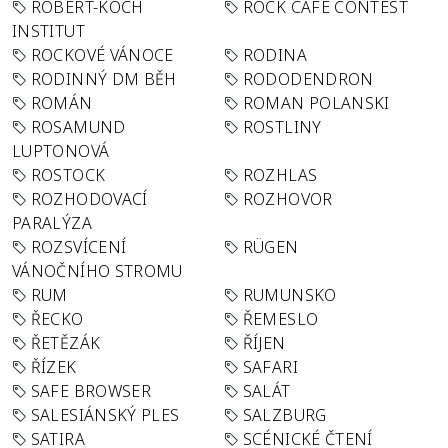
ROBERT-KOCH
ROCK CAFÉ CONTEST
INSTITUT
ROCKOVÉ VÁNOCE
RODINA
RODINNÝ DM BĚH
RODODENDRON
ROMÁN
ROMAN POLANSKI
ROSAMUND
ROSTLINY
LUPTONOVÁ
ROSTOCK
ROZHLAS
ROZHODOVACÍ
ROZHOVOR
PARALÝZA
ROZSVÍCENÍ
RÜGEN
VÁNOČNÍHO STROMU
RUM
RUMUNSKO
ŘECKO
ŘEMESLO
ŘETĚZÁK
ŘÍJEN
ŘÍZEK
SAFARI
SAFE BROWSER
SALÁT
SALESIÁNSKÝ PLES
SALZBURG
SATIRA
SCÉNICKÉ ČTENÍ