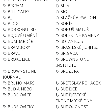
BIKRAM
BÍLÁ
BILL GATES
BIO
BJJ
BLAŽKŮV PAVILON
BLOG
BOBÍK
BOBRONUTRIE
BOHUŠ MATUŠ
BOJOVÉ UMĚNÍ
BOLESTNÉ KAMENY
BOMBARDÉR
BOTANICUS
BRAMBORY
BRASILSKÉ JIU-JITSU
BRAVE
BRIGÁDA
BROKOLICE
BROWNSTONE
INSTITUTE
BROWNSTONE
BROŽURA
JOURNAL
BRUNO MARS
BŘETISLAV ROHÁČEK
BUĎ A NEBO
BUDĚJCE
BUDĚJOVICE
BUDĚJOVICKÉ
EKONOMICKÉ DNY
BUDĚJOVICKÝ
BUDOUCNOST