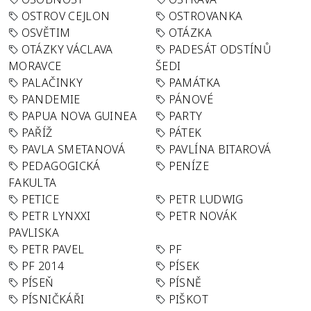
OSTROV CEJLON
OSTROVANKA
OSVĚTIM
OTÁZKA
OTÁZKY VÁCLAVA
PADESÁT ODSTÍNŮ
MORAVCE
ŠEDI
PALAČINKY
PAMÁTKA
PANDEMIE
PÁNOVÉ
PAPUA NOVA GUINEA
PARTY
PAŘÍŽ
PÁTEK
PAVLA SMETANOVÁ
PAVLÍNA BITAROVÁ
PEDAGOGICKÁ
PENÍZE
FAKULTA
PETICE
PETR LUDWIG
PETR LYNXXI
PETR NOVÁK
PAVLISKA
PETR PAVEL
PF
PF 2014
PÍSEK
PÍSEŇ
PÍSNĚ
PÍSNIČKÁŘI
PIŠKOT