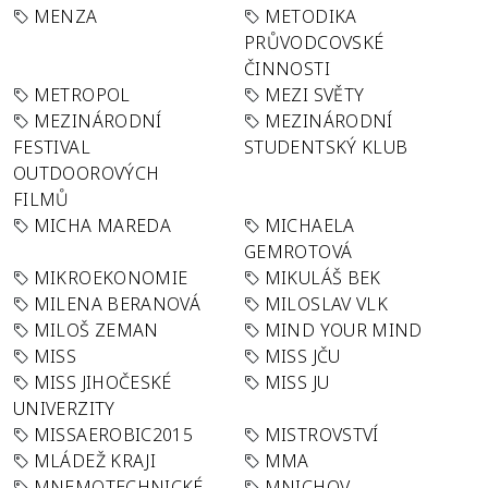
MENZA
METODIKA
PRŮVODCOVSKÉ
ČINNOSTI
METROPOL
MEZI SVĚTY
MEZINÁRODNÍ
MEZINÁRODNÍ
FESTIVAL
STUDENTSKÝ KLUB
OUTDOOROVÝCH
FILMŮ
MICHA MAREDA
MICHAELA
GEMROTOVÁ
MIKROEKONOMIE
MIKULÁŠ BEK
MILENA BERANOVÁ
MILOSLAV VLK
MILOŠ ZEMAN
MIND YOUR MIND
MISS
MISS JČU
MISS JIHOČESKÉ
MISS JU
UNIVERZITY
MISSAEROBIC2015
MISTROVSTVÍ
MLÁDEŽ KRAJI
MMA
MNEMOTECHNICKÉ
MNICHOV