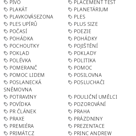
PIVO
PLACEMENT TEST
PLAKÁT
PLANETÁRIUM
PLAVKOVÁSEZONA
PLES
PLES UPÍRŮ
PLUS SIZE
POČASÍ
POEZIE
POHÁDKA
POHÁDKY
POCHOUTKY
POJIŠTĚNÍ
POKLAD
POKLADY
POLÉVKA
POLITIKA
POMERANČ
POMOC
POMOC LIDEM
POSILOVNA
POSLANECKÁ
POSLUCHAČI
SNĚMOVNA
POTRAVINY
POULIČNÍ UMĚLCI
POVÍDKA
POZOROVÁNÍ
PR ČLÁNEK
PRAHA
PRAXE
PRÁZDNINY
PREMIÉRA
PREZENTACE
PRIMÁT.CZ
PRINC ANDREW