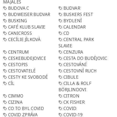
MAJÁLES
BUDOVA C
BUDVAR
BUDWEISER BUDVAR
BUSKERS FEST
BUSKING
BYDLENÍ
CAFÉ KLUB SLAVIE
CALENDAR
CANICROSS
CD
CECÍLIE JÍLKOVÁ
CENTRAL PARK
SLAVIE
CENTRUM
CENZURA
CESKEBUDEJOVICE
CESTA DO BUDĚJOVIC
CESTOPIS
CESTOVÁNÍ
CESTOVATELÉ
CESTOVNÍ RUCH
CESTY KE SVOBODĚ
CIBULE
CÍL
CILLA & ROLF
BÖRJLINDOVI
CIMMO
CITRON
CIZINA
CK FISHER
CO TO BYL COVID
COVID
COVID ZPRÁVA
COVID-19