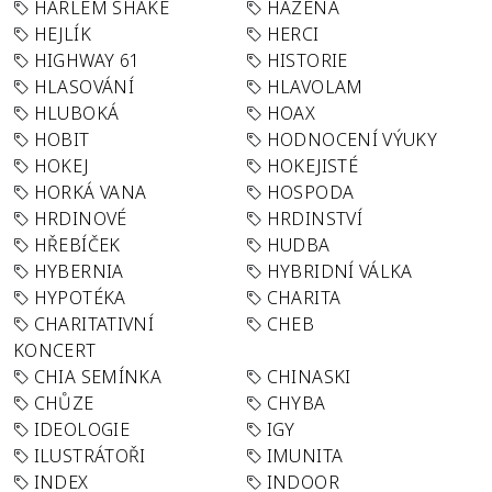
HARLEM SHAKE
HÁZENÁ
HEJLÍK
HERCI
HIGHWAY 61
HISTORIE
HLASOVÁNÍ
HLAVOLAM
HLUBOKÁ
HOAX
HOBIT
HODNOCENÍ VÝUKY
HOKEJ
HOKEJISTÉ
HORKÁ VANA
HOSPODA
HRDINOVÉ
HRDINSTVÍ
HŘEBÍČEK
HUDBA
HYBERNIA
HYBRIDNÍ VÁLKA
HYPOTÉKA
CHARITA
CHARITATIVNÍ
CHEB
KONCERT
CHIA SEMÍNKA
CHINASKI
CHŮZE
CHYBA
IDEOLOGIE
IGY
ILUSTRÁTOŘI
IMUNITA
INDEX
INDOOR