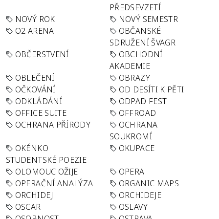
PŘEDSEVZETÍ
NOVÝ ROK
NOVÝ SEMESTR
O2 ARENA
OBČANSKÉ
SDRUŽENÍ ŠVAGR
OBČERSTVENÍ
OBCHODNÍ
AKADEMIE
OBLEČENÍ
OBRAZY
OČKOVÁNÍ
OD DESÍTI K PĚTI
ODKLÁDÁNÍ
ODPAD FEST
OFFICE SUITE
OFFROAD
OCHRANA PŘÍRODY
OCHRANA
SOUKROMÍ
OKÉNKO
OKUPACE
STUDENTSKÉ POEZIE
OLOMOUC OŽIJE
OPERA
OPERAČNÍ ANALÝZA
ORGANIC MAPS
ORCHIDEJ
ORCHIDEJE
OSCAR
OSLAVY
OSOBNOST
OSTRAVA