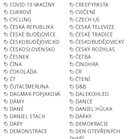
COVID-19 VAKCÍNY
CREEPYPASTA
CUKROVÍ
CVIČENÍ
CYCLING
CZECH-US
ČESKÁ REPUBLIKA
ČESKÁ TELEVIZE
ČESKÉ BUDĚJOVICE
ČESKÉ TRADICE
ČESKOBUDĚJOVICKO
ČESKOBUDĚJOVICKÝ
ČESKOSLOVENSKO
ČESKÝ ROZHLAS
ČESNEK
ČETBA
ČÍNA
ČINOHRA
ČOKOLÁDA
ČR
ČT
ČTENÍ
ČUTACÍMERUNA
D&B
DAGMAR POPJAKOVÁ
DALEKOHLED
DÁMY
DANCE
DANĚ
DANIEL HŮLKA
DANIEL STACH
DÁRKY
DARY
DEMOKRACIE
DEMONSTRACE
DEN OTEVŘENÝCH
DVEŘÍ