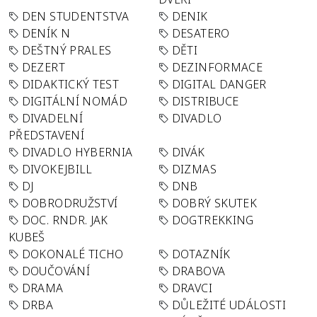
DEN STUDENTSTVA
DENIK
DENÍK N
DESATERO
DEŠTNÝ PRALES
DĚTI
DEZERT
DEZINFORMACE
DIDAKTICKÝ TEST
DIGITAL DANGER
DIGITÁLNÍ NOMÁD
DISTRIBUCE
DIVADELNÍ
DIVADLO
PŘEDSTAVENÍ
DIVADLO HYBERNIA
DIVÁK
DIVOKEJBILL
DIZMAS
DJ
DNB
DOBRODRUŽSTVÍ
DOBRÝ SKUTEK
DOC. RNDR. JAK
DOGTREKKING
KUBEŠ
DOKONALÉ TICHO
DOTAZNÍK
DOUČOVÁNÍ
DRABOVA
DRAMA
DRAVCI
DRBA
DŮLEŽITÉ UDÁLOSTI