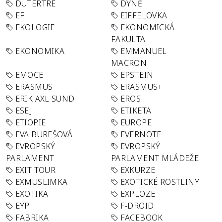
DUTERTRE
DÝNĚ
EF
EIFFELOVKA
EKOLOGIE
EKONOMICKÁ
FAKULTA
EKONOMIKA
EMMANUEL
MACRON
EMOCE
EPSTEIN
ERASMUS
ERASMUS+
ERIK AXL SUND
EROS
ESEJ
ETIKETA
ETIOPIE
EUROPE
EVA BUREŠOVÁ
EVERNOTE
EVROPSKÝ
EVROPSKÝ
PARLAMENT
PARLAMENT MLÁDEŽE
EXIT TOUR
EXKURZE
EXMUSLIMKA
EXOTICKÉ ROSTLINY
EXOTIKA
EXPLOZE
EYP
F-DROID
FABRIKA
FACEBOOK