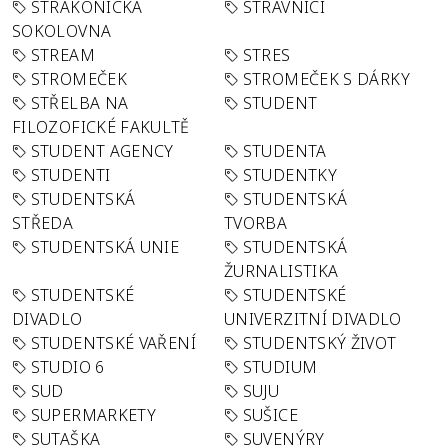
STRAKONICKÁ
STRÁVNÍCI
SOKOLOVNA
STREAM
STRES
STROMEČEK
STROMEČEK S DÁRKY
STŘELBA NA
STUDENT
FILOZOFICKÉ FAKULTĚ
STUDENT AGENCY
STUDENTA
STUDENTI
STUDENTKY
STUDENTSKÁ
STUDENTSKÁ
STŘEDA
TVORBA
STUDENTSKÁ UNIE
STUDENTSKÁ
ŽURNALISTIKA
STUDENTSKÉ
STUDENTSKÉ
DIVADLO
UNIVERZITNÍ DIVADLO
STUDENTSKÉ VAŘENÍ
STUDENTSKÝ ŽIVOT
STUDIO 6
STUDIUM
SUD
SUJU
SUPERMARKETY
SUŠICE
SUTAŠKA
SUVENÝRY