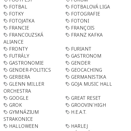
FOTBAL
FOTBALOVÁ LIGA
FOTKY
FOTOGRAFIE
FOTOJATKA
FOTONI
FRANCIE
FRANÇOIS
FRANCOUZSKÁ
FRANZ KAFKA
ALIANCE
FRONTY
FURIANT
FUTRÁLY
GASTRONOM
GASTRONOMIE
GENDER
GENDER-POLITICS
GEOCACHING
GERBERA
GERMANISTIKA
GLENN MILLER
GOJA MUSIC HALL
ORCHESTRA
GOOGLE
GREAT RESET
GROK
GROOVIN´HIGH
GYMNÁZIUM
H.E.A.T.
STRAKONICE
HALLOWEEN
HARLEJ