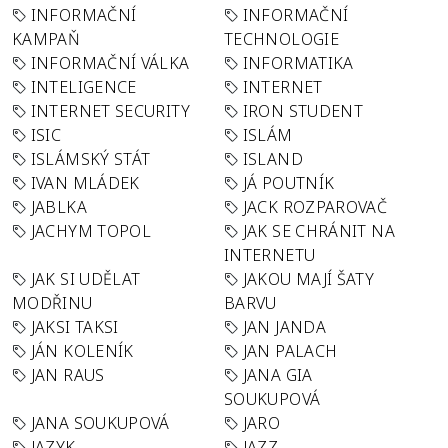
INFORMAČNÍ
INFORMAČNÍ
KAMPAŇ
TECHNOLOGIE
INFORMAČNÍ VÁLKA
INFORMATIKA
INTELIGENCE
INTERNET
INTERNET SECURITY
IRON STUDENT
ISIC
ISLÁM
ISLÁMSKÝ STÁT
ISLAND
IVAN MLÁDEK
JÁ POUTNÍK
JABLKA
JACK ROZPAROVAČ
JACHYM TOPOL
JAK SE CHRÁNIT NA
INTERNETU
JAK SI UDĚLAT
JAKOU MAJÍ ŠATY
MODŘINU
BARVU
JAKSI TAKSI
JAN JANDA
JÁN KOLENÍK
JAN PALACH
JAN RAUS
JANA GIA
SOUKUPOVÁ
JANA SOUKUPOVÁ
JARO
JAZYK
JAZZ