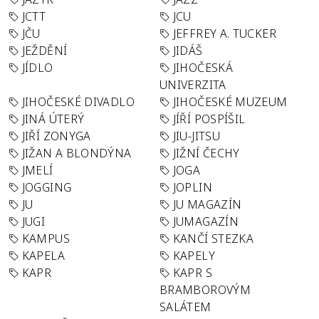
JCTT
JCU
JČU
JEFFREY A. TUCKER
JEŽDĚNÍ
JIDÁŠ
JÍDLO
JIHOČESKÁ
UNIVERZITA
JIHOČESKÉ DIVADLO
JIHOČESKÉ MUZEUM
JINÁ ÚTERÝ
JÍŘÍ POSPÍŠIL
JIŘÍ ZONYGA
JIU-JITSU
JIŽAN A BLONDÝNA
JIŽNÍ ČECHY
JMELÍ
JOGA
JOGGING
JOPLIN
JU
JU MAGAZÍN
JUGI
JUMAGAZÍN
KAMPUS
KANČÍ STEZKA
KAPELA
KAPELY
KAPR
KAPR S
BRAMBOROVÝM
SALÁTEM