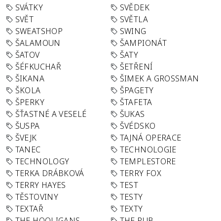
SVÁTKY
SVĚDEK
SVĚT
SVĚTLA
SWEATSHOP
SWING
ŠALAMOUN
ŠAMPIONÁT
ŠATOV
ŠATY
ŠÉFKUCHAŘ
ŠETŘENÍ
ŠIKANA
ŠIMEK A GROSSMAN
ŠKOLA
ŠPAGETY
ŠPERKY
ŠTAFETA
ŠŤASTNÉ A VESELÉ
ŠUKAS
ŠUSPA
ŠVÉDSKO
ŠVEJK
TAJNÁ OPERACE
TANEC
TECHNOLOGIE
TECHNOLOGY
TEMPLESTORE
TERKA DRÁBKOVÁ
TERRY FOX
TERRY HAYES
TEST
TĚSTOVINY
TESTY
TEXTAŘ
TEXTY
THE HOOLIGANS
THE PUB