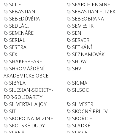
SCI-FI
SEARCH ENGINE
SEBASTIAN
SEBASTIAN FITZEK
SEBEDŮVĚRA
SEBEOBRANA
SEDLÁCI
SEMESTR
SEMINÁŘE
SEN
SERIÁL
SERVER
SESTRA
SETKÁNÍ
SEX
SEZNAMOVÁK
SHAKESPEARE
SHOW
SHROMÁŽDĚNÍ
SHV
AKADEMICKÉ OBCE
SIBYLA
SIGMA
SILESIAN-SOCIETY-
SILSOC
FOR-SOLIDARITY
SILVERTAL A JOY
SILVESTR
SÍŤ
SKOČNÝ PŘÍLIV
SKORO-NA-MIZINE
SKOŘICE
SKOTSKÉ DUDY
SLADKÉ
SLANÝ
SLÁVIE