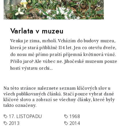
Varlata v muzeu
Venku je zima, mrholí. Vcházím do budovy muzea,
která je stará přibližně 114 let. Jen co otevřu dveře,
do nosu mě přímo praští příjemná květinová vůně.
Přišlo jaro? Ale vůbec ne. Jihočeské muzeum pouze
hostí výstavu orchi...
Na této stránce naleznete seznam klíčových slov u
všech publikovaných článků. Stačí pouze vybrat dané
klíčové slovo a zobrazí se všechny články, které byly
takto označeny.
17. LISTOPADU
1968
2013
2014