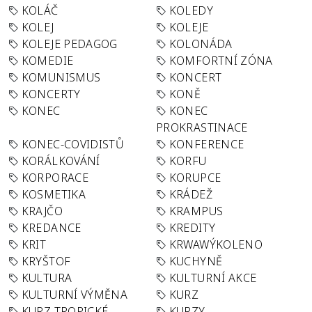
KOLÁČ
KOLEDY
KOLEJ
KOLEJE
KOLEJE PEDAGOG
KOLONÁDA
KOMEDIE
KOMFORTNÍ ZÓNA
KOMUNISMUS
KONCERT
KONCERTY
KONĚ
KONEC
KONEC
PROKRASTINACE
KONEC-COVIDISTŮ
KONFERENCE
KORÁLKOVÁNÍ
KORFU
KORPORACE
KORUPCE
KOSMETIKA
KRÁDEŽ
KRAJČO
KRAMPUS
KREDANCE
KREDITY
KRIT
KRWAWÝKOLENO
KRYŠTOF
KUCHYNĚ
KULTURA
KULTURNÍ AKCE
KULTURNÍ VÝMĚNA
KURZ
KURZ TROPICKÉ
KURZY