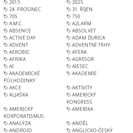
2015
2025
24. PROSINEC
31. ŘÍJEN
70S
750
A.M.C.
A2LARM
ABSENCE
ABSOLVET
ACTIVE DAY
ADAM ĎURICA
ADVENT
ADVENTNÍ TRHY
AEROBIC
AFERA
AFRIKA
AGRESOR
AI
AIESEC
AKADEMICKÉ
AKADEMIE
PŮLHODINKY
AKCE
AKTIVITY
ALJAŠKA
AMERICKÝ
KONGRESS
AMERICKÝ
AMERIKA
KORPORATISMUS
ANALÝZA
ANDĚL
ANDROID
ANGLICKO-ČESKÝ