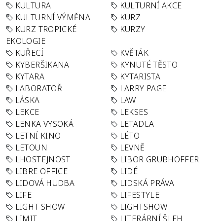
KULTURA
KULTURNÍ AKCE
KULTURNÍ VÝMĚNA
KURZ
KURZ TROPICKÉ
KURZY
EKOLOGIE
KUŘECÍ
KVĚTÁK
KYBERŠIKANA
KYNUTÉ TĚSTO
KYTARA
KYTARISTA
LABORATOŘ
LARRY PAGE
LÁSKA
LAW
LEKCE
LEKSES
LENKA VYSOKÁ
LETADLA
LETNÍ KINO
LÉTO
LETOUN
LEVNĚ
LHOSTEJNOST
LIBOR GRUBHOFFER
LIBRE OFFICE
LIDÉ
LIDOVÁ HUDBA
LIDSKÁ PRÁVA
LIFE
LIFESTYLE
LIGHT SHOW
LIGHTSHOW
LIMIT
LITERÁRNÍ ŠLEH