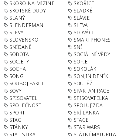
SKORO-NA-MIZINE
SKOŘICE
SKOTSKÉ DUDY
SLADKÉ
SLANÝ
SLÁVIE
SLENDERMAN
SLEVA
SLEVY
SLOVÁCI
SLOVENSKO
SMARTPHONES
SNÍDANĚ
SNÍH
SOBOTA
SOCIÁLNÍ VĚDY
SOCIETY
SOFIE
SOCHA
SOKOLÁK
SONG
SONJIN DENÍK
SOUBOJ FAKULT
SOUTĚŽ
SOVY
SPARTAN RACE
SPISOVATEL
SPISOVATELKA
SPOLEČNOST
SPOLUJIZDA
SPORT
SRÍ LANKA
STAG
STAGE
STÁNKY
STAR WARS
STATISTIKA
STÁTNÍ MATURITA