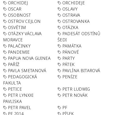
ORCHIDEJ
ORCHIDEJE
OSCAR
OSLAVY
OSOBNOST
OSTRAVA
OSTROV CEJLON
OSTROVANKA
OSVĚTIM
OTÁZKA
OTÁZKY VÁCLAVA
PADESÁT ODSTÍNŮ
MORAVCE
ŠEDI
PALAČINKY
PAMÁTKA
PANDEMIE
PÁNOVÉ
PAPUA NOVA GUINEA
PARTY
PAŘÍŽ
PÁTEK
PAVLA SMETANOVÁ
PAVLÍNA BITAROVÁ
PEDAGOGICKÁ
PENÍZE
FAKULTA
PETICE
PETR LUDWIG
PETR LYNXXI
PETR NOVÁK
PAVLISKA
PETR PAVEL
PF
PF 2014
PÍSEK