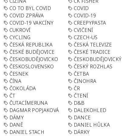
CIZINA
CK FISHER
CO TO BYL COVID
COVID
COVID ZPRÁVA
COVID-19
COVID-19 VAKCÍNY
CREEPYPASTA
CUKROVÍ
CVIČENÍ
CYCLING
CZECH-US
ČESKÁ REPUBLIKA
ČESKÁ TELEVIZE
ČESKÉ BUDĚJOVICE
ČESKÉ TRADICE
ČESKOBUDĚJOVICKO
ČESKOBUDĚJOVICKÝ
ČESKOSLOVENSKO
ČESKÝ ROZHLAS
ČESNEK
ČETBA
ČÍNA
ČINOHRA
ČOKOLÁDA
ČR
ČT
ČTENÍ
ČUTACÍMERUNA
D&B
DAGMAR POPJAKOVÁ
DALEKOHLED
DÁMY
DANCE
DANĚ
DANIEL HŮLKA
DANIEL STACH
DÁRKY