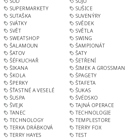
SUD
SUJU
SUPERMARKETY
SUŠICE
SUTAŠKA
SUVENÝRY
SVÁTKY
SVĚDEK
SVĚT
SVĚTLA
SWEATSHOP
SWING
ŠALAMOUN
ŠAMPIONÁT
ŠATOV
ŠATY
ŠÉFKUCHAŘ
ŠETŘENÍ
ŠIKANA
ŠIMEK A GROSSMAN
ŠKOLA
ŠPAGETY
ŠPERKY
ŠTAFETA
ŠŤASTNÉ A VESELÉ
ŠUKAS
ŠUSPA
ŠVÉDSKO
ŠVEJK
TAJNÁ OPERACE
TANEC
TECHNOLOGIE
TECHNOLOGY
TEMPLESTORE
TERKA DRÁBKOVÁ
TERRY FOX
TERRY HAYES
TEST