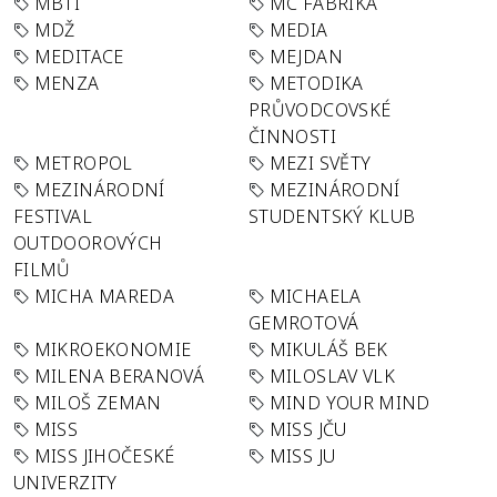
MBTI
MC FABRIKA
MDŽ
MEDIA
MEDITACE
MEJDAN
MENZA
METODIKA
PRŮVODCOVSKÉ
ČINNOSTI
METROPOL
MEZI SVĚTY
MEZINÁRODNÍ
MEZINÁRODNÍ
FESTIVAL
STUDENTSKÝ KLUB
OUTDOOROVÝCH
FILMŮ
MICHA MAREDA
MICHAELA
GEMROTOVÁ
MIKROEKONOMIE
MIKULÁŠ BEK
MILENA BERANOVÁ
MILOSLAV VLK
MILOŠ ZEMAN
MIND YOUR MIND
MISS
MISS JČU
MISS JIHOČESKÉ
MISS JU
UNIVERZITY