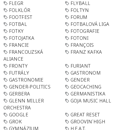
FLEGR
FLYBALL
FOLKLÓR
FOLTYN
FOOTFEST
FORUM
FOTBAL
FOTBALOVÁ LIGA
FOTKY
FOTOGRAFIE
FOTOJATKA
FOTONI
FRANCIE
FRANÇOIS
FRANCOUZSKÁ
FRANZ KAFKA
ALIANCE
FRONTY
FURIANT
FUTRÁLY
GASTRONOM
GASTRONOMIE
GENDER
GENDER-POLITICS
GEOCACHING
GERBERA
GERMANISTIKA
GLENN MILLER
GOJA MUSIC HALL
ORCHESTRA
GOOGLE
GREAT RESET
GROK
GROOVIN´HIGH
GYMNÁZIUM
H.E.A.T.