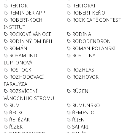
REKTOR
REKTORÁT
REMINDER APP
ROBERT KEŇO
ROBERT-KOCH
ROCK CAFÉ CONTEST
INSTITUT
ROCKOVÉ VÁNOCE
RODINA
RODINNÝ DM BĚH
RODODENDRON
ROMÁN
ROMAN POLANSKI
ROSAMUND
ROSTLINY
LUPTONOVÁ
ROSTOCK
ROZHLAS
ROZHODOVACÍ
ROZHOVOR
PARALÝZA
ROZSVÍCENÍ
RÜGEN
VÁNOČNÍHO STROMU
RUM
RUMUNSKO
ŘECKO
ŘEMESLO
ŘETĚZÁK
ŘÍJEN
ŘÍZEK
SAFARI