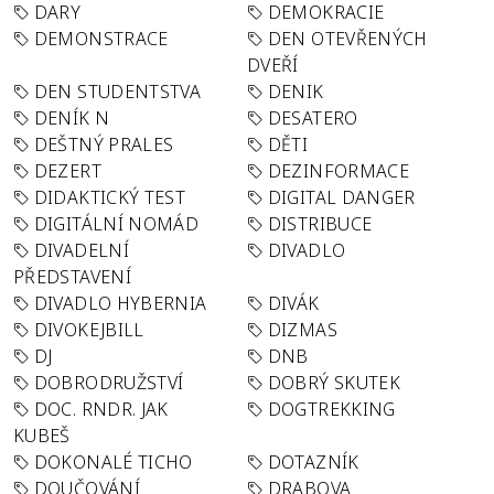
DARY
DEMOKRACIE
DEMONSTRACE
DEN OTEVŘENÝCH
DVEŘÍ
DEN STUDENTSTVA
DENIK
DENÍK N
DESATERO
DEŠTNÝ PRALES
DĚTI
DEZERT
DEZINFORMACE
DIDAKTICKÝ TEST
DIGITAL DANGER
DIGITÁLNÍ NOMÁD
DISTRIBUCE
DIVADELNÍ
DIVADLO
PŘEDSTAVENÍ
DIVADLO HYBERNIA
DIVÁK
DIVOKEJBILL
DIZMAS
DJ
DNB
DOBRODRUŽSTVÍ
DOBRÝ SKUTEK
DOC. RNDR. JAK
DOGTREKKING
KUBEŠ
DOKONALÉ TICHO
DOTAZNÍK
DOUČOVÁNÍ
DRABOVA