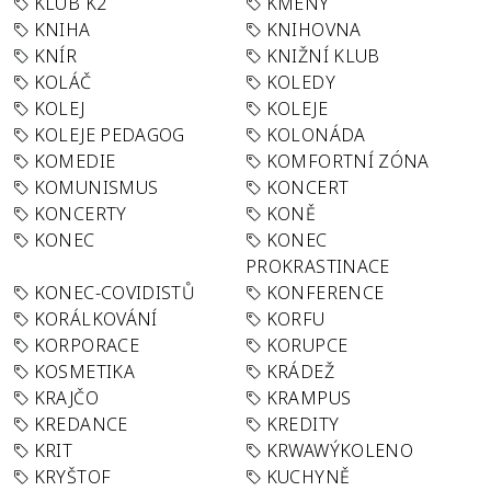
KLUB K2
KMENY
KNIHA
KNIHOVNA
KNÍR
KNIŽNÍ KLUB
KOLÁČ
KOLEDY
KOLEJ
KOLEJE
KOLEJE PEDAGOG
KOLONÁDA
KOMEDIE
KOMFORTNÍ ZÓNA
KOMUNISMUS
KONCERT
KONCERTY
KONĚ
KONEC
KONEC
PROKRASTINACE
KONEC-COVIDISTŮ
KONFERENCE
KORÁLKOVÁNÍ
KORFU
KORPORACE
KORUPCE
KOSMETIKA
KRÁDEŽ
KRAJČO
KRAMPUS
KREDANCE
KREDITY
KRIT
KRWAWÝKOLENO
KRYŠTOF
KUCHYNĚ