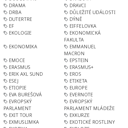
DRAMA
DRAVCI
DRBA
DŮLEŽITÉ UDÁLOSTI
DUTERTRE
DÝNĚ
EF
EIFFELOVKA
EKOLOGIE
EKONOMICKÁ
FAKULTA
EKONOMIKA
EMMANUEL
MACRON
EMOCE
EPSTEIN
ERASMUS
ERASMUS+
ERIK AXL SUND
EROS
ESEJ
ETIKETA
ETIOPIE
EUROPE
EVA BUREŠOVÁ
EVERNOTE
EVROPSKÝ
EVROPSKÝ
PARLAMENT
PARLAMENT MLÁDEŽE
EXIT TOUR
EXKURZE
EXMUSLIMKA
EXOTICKÉ ROSTLINY