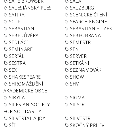
SAFE BROWSER
SALÁT
SALESIÁNSKÝ PLES
SALZBURG
SATIRA
SCÉNICKÉ ČTENÍ
SCI-FI
SEARCH ENGINE
SEBASTIAN
SEBASTIAN FITZEK
SEBEDŮVĚRA
SEBEOBRANA
SEDLÁCI
SEMESTR
SEMINÁŘE
SEN
SERIÁL
SERVER
SESTRA
SETKÁNÍ
SEX
SEZNAMOVÁK
SHAKESPEARE
SHOW
SHROMÁŽDĚNÍ
SHV
AKADEMICKÉ OBCE
SIBYLA
SIGMA
SILESIAN-SOCIETY-
SILSOC
FOR-SOLIDARITY
SILVERTAL A JOY
SILVESTR
SÍŤ
SKOČNÝ PŘÍLIV