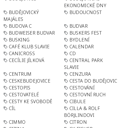
EKONOMICKÉ DNY
BUDĚJOVICKÝ
BUDOUCNOST
MAJÁLES
BUDOVA C
BUDVAR
BUDWEISER BUDVAR
BUSKERS FEST
BUSKING
BYDLENÍ
CAFÉ KLUB SLAVIE
CALENDAR
CANICROSS
CD
CECÍLIE JÍLKOVÁ
CENTRAL PARK
SLAVIE
CENTRUM
CENZURA
CESKEBUDEJOVICE
CESTA DO BUDĚJOVIC
CESTOPIS
CESTOVÁNÍ
CESTOVATELÉ
CESTOVNÍ RUCH
CESTY KE SVOBODĚ
CIBULE
CÍL
CILLA & ROLF
BÖRJLINDOVI
CIMMO
CITRON