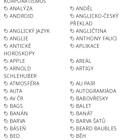
KORPORATISMUS
ANALÝZA
ANDĚL
ANDROID
ANGLICKO-ČESKÝ
PŘEKLAD
ANGLICKÝ JAZYK
ANGLIČTINA
ANGLIE
ANTHONY FAUCI
ANTICKÉ
APLIKACE
HOROSKOPY
APPLE
AREÁL
ARNOLD
ARTIGY
SCHLEHUBER
ATMOSFÉRA
AU PAIR
AUTA
AUTOGRAMIÁDA
AV ČR
BABOVŘESKY
BAGS
BALET
BANÁN
BANÁT
BARVA
BARVA ŠATŮ
BÁSEŇ
BEARD BAUBLES
BED
BĚH