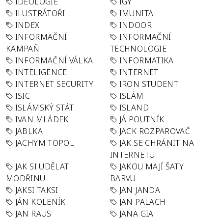
IDEOLOGIE
IGY
ILUSTRÁTOŘI
IMUNITA
INDEX
INDOOR
INFORMAČNÍ
INFORMAČNÍ
KAMPAŇ
TECHNOLOGIE
INFORMAČNÍ VÁLKA
INFORMATIKA
INTELIGENCE
INTERNET
INTERNET SECURITY
IRON STUDENT
ISIC
ISLÁM
ISLÁMSKÝ STÁT
ISLAND
IVAN MLÁDEK
JÁ POUTNÍK
JABLKA
JACK ROZPAROVAČ
JACHYM TOPOL
JAK SE CHRÁNIT NA
INTERNETU
JAK SI UDĚLAT
JAKOU MAJÍ ŠATY
MODŘINU
BARVU
JAKSI TAKSI
JAN JANDA
JÁN KOLENÍK
JAN PALACH
JAN RAUS
JANA GIA