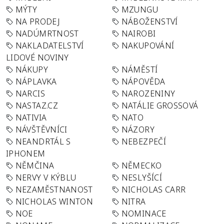
MÝTY
MZUNGU
NA PRODEJ
NÁBOŽENSTVÍ
NADÚMRTNOST
NAIROBI
NAKLADATELSTVÍ
NAKUPOVÁNÍ
LIDOVÉ NOVINY
NÁKUPY
NÁMĚSTÍ
NÁPLAVKA
NÁPOVĚDA
NARCIS
NAROZENINY
NASTAZ.CZ
NATÁLIE GROSSOVÁ
NATIVIA
NATO
NÁVŠTĚVNÍCI
NÁZORY
NEANDRTÁL S
NEBEZPEČÍ
IPHONEM
NĚMČINA
NĚMECKO
NERVY V KÝBLU
NESLYŠÍCÍ
NEZAMĚSTNANOST
NICHOLAS CARR
NICHOLAS WINTON
NITRA
NOE
NOMINACE