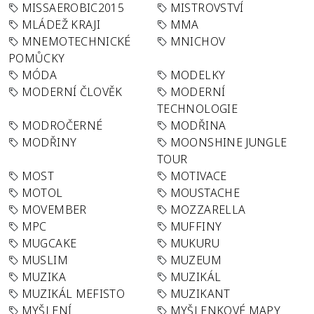
MISSAEROBIC2015
MISTROVSTVÍ
MLÁDEŽ KRAJI
MMA
MNEMOTECHNICKÉ
MNICHOV
POMŮCKY
MÓDA
MODELKY
MODERNÍ ČLOVĚK
MODERNÍ
TECHNOLOGIE
MODROČERNÉ
MODŘINA
MODŘINY
MOONSHINE JUNGLE
TOUR
MOST
MOTIVACE
MOTOL
MOUSTACHE
MOVEMBER
MOZZARELLA
MPC
MUFFINY
MUGCAKE
MUKURU
MUSLIM
MUZEUM
MUZIKA
MUZIKÁL
MUZIKÁL MEFISTO
MUZIKANT
MYŠLENÍ
MYŠLENKOVÉ MAPY