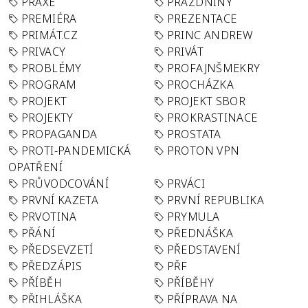
PRAXE
PRÁZDNINY
PREMIÉRA
PREZENTACE
PRIMÁT.CZ
PRINC ANDREW
PRIVACY
PRIVÁT
PROBLÉMY
PROFAJNŠMEKRY
PROGRAM
PROCHÁZKA
PROJEKT
PROJEKT SBOR
PROJEKTY
PROKRASTINACE
PROPAGANDA
PROSTATA
PROTI-PANDEMICKÁ
PROTON VPN
OPATŘENÍ
PRŮVODCOVÁNÍ
PRVÁCI
PRVNÍ KAZETA
PRVNÍ REPUBLIKA
PRVOTINA
PRYMULA
PŘÁNÍ
PŘEDNÁŠKA
PŘEDSEVZETÍ
PŘEDSTAVENÍ
PŘEDZÁPIS
PŘF
PŘÍBĚH
PŘÍBĚHY
PŘIHLÁŠKA
PŘÍPRAVA NA