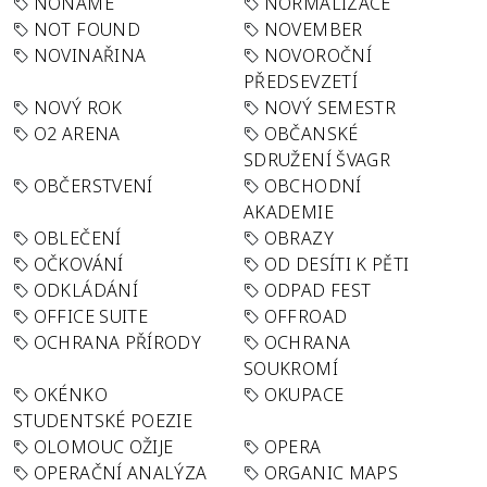
NONAME
NORMALIZACE
NOT FOUND
NOVEMBER
NOVINAŘINA
NOVOROČNÍ
PŘEDSEVZETÍ
NOVÝ ROK
NOVÝ SEMESTR
O2 ARENA
OBČANSKÉ
SDRUŽENÍ ŠVAGR
OBČERSTVENÍ
OBCHODNÍ
AKADEMIE
OBLEČENÍ
OBRAZY
OČKOVÁNÍ
OD DESÍTI K PĚTI
ODKLÁDÁNÍ
ODPAD FEST
OFFICE SUITE
OFFROAD
OCHRANA PŘÍRODY
OCHRANA
SOUKROMÍ
OKÉNKO
OKUPACE
STUDENTSKÉ POEZIE
OLOMOUC OŽIJE
OPERA
OPERAČNÍ ANALÝZA
ORGANIC MAPS