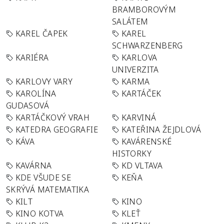
BRAMBOROVÝM
SALÁTEM
KAREL ČAPEK
KAREL
SCHWARZENBERG
KARIÉRA
KARLOVA
UNIVERZITA
KARLOVY VARY
KARMA
KAROLÍNA
KARTÁČEK
GUDASOVÁ
KARTÁČKOVÝ VRAH
KARVINÁ
KATEDRA GEOGRAFIE
KATEŘINA ŽEJDLOVÁ
KÁVA
KAVÁRENSKÉ
HISTORKY
KAVÁRNA
KD VLTAVA
KDE VŠUDE SE
KEŇA
SKRÝVÁ MATEMATIKA
KILT
KINO
KINO KOTVA
KLEŤ