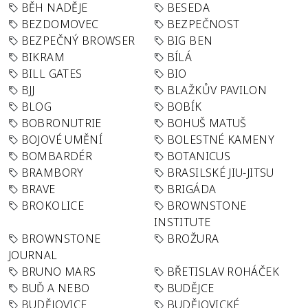
BĚH NADĚJE
BESEDA
BEZDOMOVEC
BEZPEČNOST
BEZPEČNÝ BROWSER
BIG BEN
BIKRAM
BÍLÁ
BILL GATES
BIO
BJJ
BLAŽKŮV PAVILON
BLOG
BOBÍK
BOBRONUTRIE
BOHUŠ MATUŠ
BOJOVÉ UMĚNÍ
BOLESTNÉ KAMENY
BOMBARDÉR
BOTANICUS
BRAMBORY
BRASILSKÉ JIU-JITSU
BRAVE
BRIGÁDA
BROKOLICE
BROWNSTONE
INSTITUTE
BROWNSTONE
BROŽURA
JOURNAL
BRUNO MARS
BŘETISLAV ROHÁČEK
BUĎ A NEBO
BUDĚJCE
BUDĚJOVICE
BUDĚJOVICKÉ