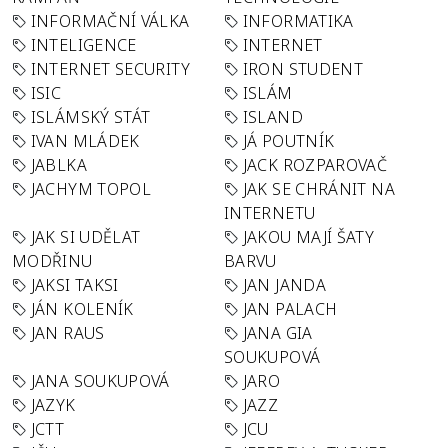
INFORMAČNÍ VÁLKA
INFORMATIKA
INTELIGENCE
INTERNET
INTERNET SECURITY
IRON STUDENT
ISIC
ISLÁM
ISLÁMSKÝ STÁT
ISLAND
IVAN MLÁDEK
JÁ POUTNÍK
JABLKA
JACK ROZPAROVAČ
JACHYM TOPOL
JAK SE CHRÁNIT NA
INTERNETU
JAK SI UDĚLAT
JAKOU MAJÍ ŠATY
MODŘINU
BARVU
JAKSI TAKSI
JAN JANDA
JÁN KOLENÍK
JAN PALACH
JAN RAUS
JANA GIA
SOUKUPOVÁ
JANA SOUKUPOVÁ
JARO
JAZYK
JAZZ
JCTT
JCU