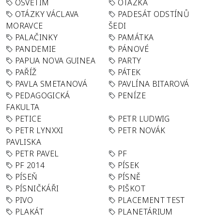
OSVĚTIM
OTÁZKA
OTÁZKY VÁCLAVA
PADESÁT ODSTÍNŮ
MORAVCE
ŠEDI
PALAČINKY
PAMÁTKA
PANDEMIE
PÁNOVÉ
PAPUA NOVA GUINEA
PARTY
PAŘÍŽ
PÁTEK
PAVLA SMETANOVÁ
PAVLÍNA BITAROVÁ
PEDAGOGICKÁ
PENÍZE
FAKULTA
PETICE
PETR LUDWIG
PETR LYNXXI
PETR NOVÁK
PAVLISKA
PETR PAVEL
PF
PF 2014
PÍSEK
PÍSEŇ
PÍSNĚ
PÍSNIČKÁŘI
PIŠKOT
PIVO
PLACEMENT TEST
PLAKÁT
PLANETÁRIUM