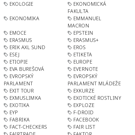
EKOLOGIE
EKONOMICKÁ
FAKULTA
EKONOMIKA
EMMANUEL
MACRON
EMOCE
EPSTEIN
ERASMUS
ERASMUS+
ERIK AXL SUND
EROS
ESEJ
ETIKETA
ETIOPIE
EUROPE
EVA BUREŠOVÁ
EVERNOTE
EVROPSKÝ
EVROPSKÝ
PARLAMENT
PARLAMENT MLÁDEŽE
EXIT TOUR
EXKURZE
EXMUSLIMKA
EXOTICKÉ ROSTLINY
EXOTIKA
EXPLOZE
EYP
F-DROID
FABRIKA
FACEBOOK
FACT-CHECKERS
FAIR LIST
FAIRTRADE
FAKTOR