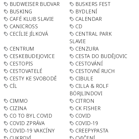
BUDWEISER BUDVAR
BUSKERS FEST
BUSKING
BYDLENÍ
CAFÉ KLUB SLAVIE
CALENDAR
CANICROSS
CD
CECÍLIE JÍLKOVÁ
CENTRAL PARK
SLAVIE
CENTRUM
CENZURA
CESKEBUDEJOVICE
CESTA DO BUDĚJOVIC
CESTOPIS
CESTOVÁNÍ
CESTOVATELÉ
CESTOVNÍ RUCH
CESTY KE SVOBODĚ
CIBULE
CÍL
CILLA & ROLF
BÖRJLINDOVI
CIMMO
CITRON
CIZINA
CK FISHER
CO TO BYL COVID
COVID
COVID ZPRÁVA
COVID-19
COVID-19 VAKCÍNY
CREEPYPASTA
CUKROVÍ
CVIČENÍ