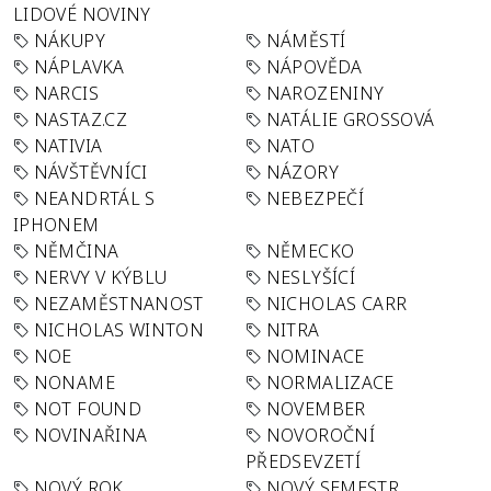
LIDOVÉ NOVINY
NÁKUPY
NÁMĚSTÍ
NÁPLAVKA
NÁPOVĚDA
NARCIS
NAROZENINY
NASTAZ.CZ
NATÁLIE GROSSOVÁ
NATIVIA
NATO
NÁVŠTĚVNÍCI
NÁZORY
NEANDRTÁL S
NEBEZPEČÍ
IPHONEM
NĚMČINA
NĚMECKO
NERVY V KÝBLU
NESLYŠÍCÍ
NEZAMĚSTNANOST
NICHOLAS CARR
NICHOLAS WINTON
NITRA
NOE
NOMINACE
NONAME
NORMALIZACE
NOT FOUND
NOVEMBER
NOVINAŘINA
NOVOROČNÍ
PŘEDSEVZETÍ
NOVÝ ROK
NOVÝ SEMESTR