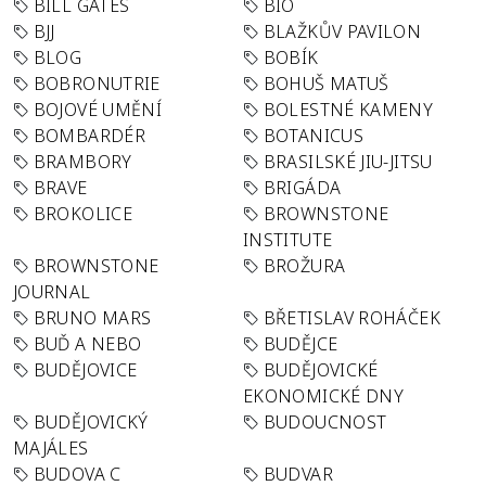
BILL GATES
BIO
BJJ
BLAŽKŮV PAVILON
BLOG
BOBÍK
BOBRONUTRIE
BOHUŠ MATUŠ
BOJOVÉ UMĚNÍ
BOLESTNÉ KAMENY
BOMBARDÉR
BOTANICUS
BRAMBORY
BRASILSKÉ JIU-JITSU
BRAVE
BRIGÁDA
BROKOLICE
BROWNSTONE
INSTITUTE
BROWNSTONE
BROŽURA
JOURNAL
BRUNO MARS
BŘETISLAV ROHÁČEK
BUĎ A NEBO
BUDĚJCE
BUDĚJOVICE
BUDĚJOVICKÉ
EKONOMICKÉ DNY
BUDĚJOVICKÝ
BUDOUCNOST
MAJÁLES
BUDOVA C
BUDVAR