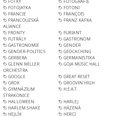
FOTKY
FOTOGRAFIE
FOTOJATKA
FOTONI
FRANCIE
FRANÇOIS
FRANCOUZSKÁ
FRANZ KAFKA
ALIANCE
FRONTY
FURIANT
FUTRÁLY
GASTRONOM
GASTRONOMIE
GENDER
GENDER-POLITICS
GEOCACHING
GERBERA
GERMANISTIKA
GLENN MILLER
GOJA MUSIC HALL
ORCHESTRA
GOOGLE
GREAT RESET
GROK
GROOVIN´HIGH
GYMNÁZIUM
H.E.A.T.
STRAKONICE
HALLOWEEN
HARLEJ
HARLEM SHAKE
HÁZENÁ
HEJLÍK
HERCI