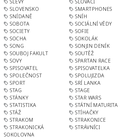
SLEVY
SLOVÁCI
SLOVENSKO
SMARTPHONES
SNÍDANĚ
SNÍH
SOBOTA
SOCIÁLNÍ VĚDY
SOCIETY
SOFIE
SOCHA
SOKOLÁK
SONG
SONJIN DENÍK
SOUBOJ FAKULT
SOUTĚŽ
SOVY
SPARTAN RACE
SPISOVATEL
SPISOVATELKA
SPOLEČNOST
SPOLUJIZDA
SPORT
SRÍ LANKA
STAG
STAGE
STÁNKY
STAR WARS
STATISTIKA
STÁTNÍ MATURITA
STÁŽ
STÍHAČKY
STRAKOM
STRAKONICE
STRAKONICKÁ
STRÁVNÍCI
SOKOLOVNA