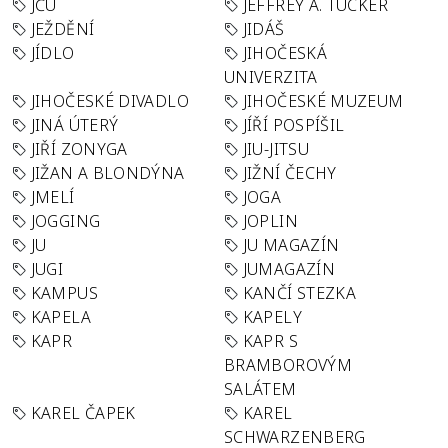
JČU
JEFFREY A. TUCKER
JEŽDĚNÍ
JIDÁŠ
JÍDLO
JIHOČESKÁ
UNIVERZITA
JIHOČESKÉ DIVADLO
JIHOČESKÉ MUZEUM
JINÁ ÚTERÝ
JÍŘÍ POSPÍŠIL
JIŘÍ ZONYGA
JIU-JITSU
JIŽAN A BLONDÝNA
JIŽNÍ ČECHY
JMELÍ
JOGA
JOGGING
JOPLIN
JU
JU MAGAZÍN
JUGI
JUMAGAZÍN
KAMPUS
KANČÍ STEZKA
KAPELA
KAPELY
KAPR
KAPR S
BRAMBOROVÝM
SALÁTEM
KAREL ČAPEK
KAREL
SCHWARZENBERG