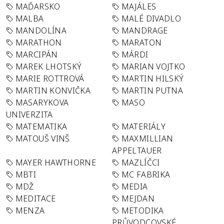
MAĎARSKO
MAJÁLES
MALBA
MALÉ DIVADLO
MANDOLÍNA
MANDRAGE
MARATHON
MARATON
MARCIPÁN
MÁRDI
MAREK LHOTSKÝ
MARIAN VOJTKO
MARIE ROTTROVÁ
MARTIN HILSKÝ
MARTIN KONVIČKA
MARTIN PUTNA
MASARYKOVA
MASO
UNIVERZITA
MATEMATIKA
MATERIÁLY
MATOUŠ VINŠ
MAXMILLIAN
APPELTAUER
MAYER HAWTHORNE
MAZLÍČCI
MBTI
MC FABRIKA
MDŽ
MEDIA
MEDITACE
MEJDAN
MENZA
METODIKA
PRŮVODCOVSKÉ