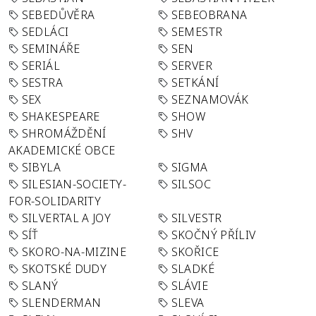
SEBEDŮVĚRA
SEBEOBRANA
SEDLÁCI
SEMESTR
SEMINÁŘE
SEN
SERIÁL
SERVER
SESTRA
SETKÁNÍ
SEX
SEZNAMOVÁK
SHAKESPEARE
SHOW
SHROMÁŽDĚNÍ
SHV
AKADEMICKÉ OBCE
SIBYLA
SIGMA
SILESIAN-SOCIETY-
SILSOC
FOR-SOLIDARITY
SILVERTAL A JOY
SILVESTR
SÍŤ
SKOČNÝ PŘÍLIV
SKORO-NA-MIZINE
SKOŘICE
SKOTSKÉ DUDY
SLADKÉ
SLANÝ
SLÁVIE
SLENDERMAN
SLEVA