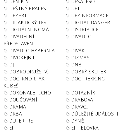
DENÍK N
DESATERO
DEŠTNÝ PRALES
DĚTI
DEZERT
DEZINFORMACE
DIDAKTICKÝ TEST
DIGITAL DANGER
DIGITÁLNÍ NOMÁD
DISTRIBUCE
DIVADELNÍ
DIVADLO
PŘEDSTAVENÍ
DIVADLO HYBERNIA
DIVÁK
DIVOKEJBILL
DIZMAS
DJ
DNB
DOBRODRUŽSTVÍ
DOBRÝ SKUTEK
DOC. RNDR. JAK
DOGTREKKING
KUBEŠ
DOKONALÉ TICHO
DOTAZNÍK
DOUČOVÁNÍ
DRABOVA
DRAMA
DRAVCI
DRBA
DŮLEŽITÉ UDÁLOSTI
DUTERTRE
DÝNĚ
EF
EIFFELOVKA