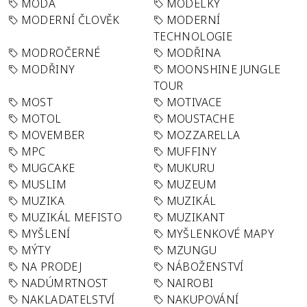
MÓDA
MODELKY
MODERNÍ ČLOVĚK
MODERNÍ
TECHNOLOGIE
MODROČERNÉ
MODŘINA
MODŘINY
MOONSHINE JUNGLE
TOUR
MOST
MOTIVACE
MOTOL
MOUSTACHE
MOVEMBER
MOZZARELLA
MPC
MUFFINY
MUGCAKE
MUKURU
MUSLIM
MUZEUM
MUZIKA
MUZIKÁL
MUZIKÁL MEFISTO
MUZIKANT
MYŠLENÍ
MYŠLENKOVÉ MAPY
MÝTY
MZUNGU
NA PRODEJ
NÁBOŽENSTVÍ
NADÚMRTNOST
NAIROBI
NAKLADATELSTVÍ
NAKUPOVÁNÍ