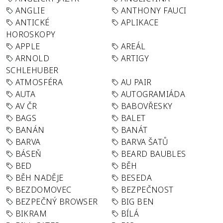
ANGLIE
ANTHONY FAUCI
ANTICKÉ
APLIKACE
HOROSKOPY
APPLE
AREÁL
ARNOLD
ARTIGY
SCHLEHUBER
ATMOSFÉRA
AU PAIR
AUTA
AUTOGRAMIÁDA
AV ČR
BABOVŘESKY
BAGS
BALET
BANÁN
BANÁT
BARVA
BARVA ŠATŮ
BÁSEŇ
BEARD BAUBLES
BED
BĚH
BĚH NADĚJE
BESEDA
BEZDOMOVEC
BEZPEČNOST
BEZPEČNÝ BROWSER
BIG BEN
BIKRAM
BÍLÁ