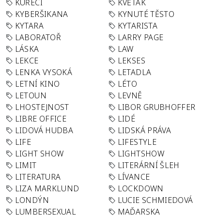
KUŘECÍ
KVĚTÁK
KYBERŠIKANA
KYNUTÉ TĚSTO
KYTARA
KYTARISTA
LABORATOŘ
LARRY PAGE
LÁSKA
LAW
LEKCE
LEKSES
LENKA VYSOKÁ
LETADLA
LETNÍ KINO
LÉTO
LETOUN
LEVNĚ
LHOSTEJNOST
LIBOR GRUBHOFFER
LIBRE OFFICE
LIDÉ
LIDOVÁ HUDBA
LIDSKÁ PRÁVA
LIFE
LIFESTYLE
LIGHT SHOW
LIGHTSHOW
LIMIT
LITERÁRNÍ ŠLEH
LITERATURA
LÍVANCE
LIZA MARKLUND
LOCKDOWN
LONDÝN
LUCIE SCHMIEDOVÁ
LUMBERSEXUAL
MAĎARSKA