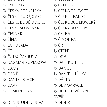
CYCLING
CZECH-US
ČESKÁ REPUBLIKA
ČESKÁ TELEVIZE
ČESKÉ BUDĚJOVICE
ČESKÉ TRADICE
ČESKOBUDĚJOVICKO
ČESKOBUDĚJOVICKÝ
ČESKOSLOVENSKO
ČESKÝ ROZHLAS
ČESNEK
ČETBA
ČÍNA
ČINOHRA
ČOKOLÁDA
ČR
ČT
ČTENÍ
ČUTACÍMERUNA
D&B
DAGMAR POPJAKOVÁ
DALEKOHLED
DÁMY
DANCE
DANĚ
DANIEL HŮLKA
DANIEL STACH
DÁRKY
DARY
DEMOKRACIE
DEMONSTRACE
DEN OTEVŘENÝCH
DVEŘÍ
DEN STUDENTSTVA
DENIK