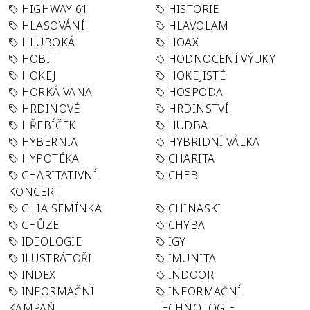
HIGHWAY 61
HISTORIE
HLASOVÁNÍ
HLAVOLAM
HLUBOKÁ
HOAX
HOBIT
HODNOCENÍ VÝUKY
HOKEJ
HOKEJISTÉ
HORKÁ VANA
HOSPODA
HRDINOVÉ
HRDINSTVÍ
HŘEBÍČEK
HUDBA
HYBERNIA
HYBRIDNÍ VÁLKA
HYPOTÉKA
CHARITA
CHARITATIVNÍ
CHEB
KONCERT
CHIA SEMÍNKA
CHINASKI
CHŮZE
CHYBA
IDEOLOGIE
IGY
ILUSTRÁTOŘI
IMUNITA
INDEX
INDOOR
INFORMAČNÍ
INFORMAČNÍ
KAMPAŇ
TECHNOLOGIE