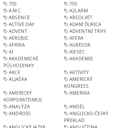
70S
750
A.M.C.
A2LARM
ABSENCE
ABSOLVET
ACTIVE DAY
ADAM ĎURICA
ADVENT
ADVENTNÍ TRHY
AEROBIC
AFERA
AFRIKA
AGRESOR
AI
AIESEC
AKADEMICKÉ
AKADEMIE
PŮLHODINKY
AKCE
AKTIVITY
ALJAŠKA
AMERICKÝ
KONGRESS
AMERICKÝ
AMERIKA
KORPORATISMUS
ANALÝZA
ANDĚL
ANDROID
ANGLICKO-ČESKÝ
PŘEKLAD
ANGLICKÝ JAZYK
ANGLIČTINA