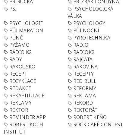
PŘÍRUČKA
PŘÍZRAK LONDÝNA
PSI
PSYCHOLOGICKÁ
VÁLKA
PSYCHOLOGIE
PSYCHOLOGY
PŮLMARATON
PŮLNOČNÍ
PUNČ
PYROTECHNIKA
PYŽAMO
RADIO
RÁDIO K2
RADIOK2
RADY
RAJČATA
RAKOUSKO
RAKOVINA
RECEPT
RECEPTY
RECYKLACE
RED BULL
REDAKCE
REFORMY
REKAPITULACE
REKLAMA
REKLAMY
REKORD
REKTOR
REKTORÁT
REMINDER APP
ROBERT KEŇO
ROBERT-KOCH
ROCK CAFÉ CONTEST
INSTITUT