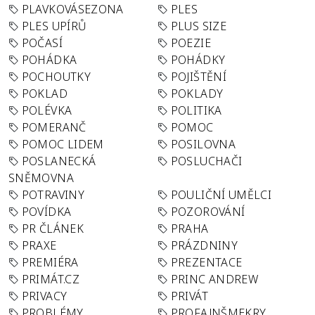
PLAVKOVÁSEZONA
PLES
PLES UPÍRŮ
PLUS SIZE
POČASÍ
POEZIE
POHÁDKA
POHÁDKY
POCHOUTKY
POJIŠTĚNÍ
POKLAD
POKLADY
POLÉVKA
POLITIKA
POMERANČ
POMOC
POMOC LIDEM
POSILOVNA
POSLANECKÁ
POSLUCHAČI
SNĚMOVNA
POTRAVINY
POULIČNÍ UMĚLCI
POVÍDKA
POZOROVÁNÍ
PR ČLÁNEK
PRAHA
PRAXE
PRÁZDNINY
PREMIÉRA
PREZENTACE
PRIMÁT.CZ
PRINC ANDREW
PRIVACY
PRIVÁT
PROBLÉMY
PROFAJNŠMEKRY