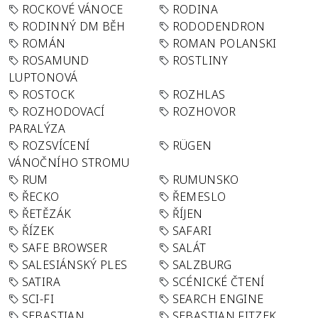
ROCKOVÉ VÁNOCE
RODINA
RODINNÝ DM BĚH
RODODENDRON
ROMÁN
ROMAN POLANSKI
ROSAMUND
ROSTLINY
LUPTONOVÁ
ROSTOCK
ROZHLAS
ROZHODOVACÍ
ROZHOVOR
PARALÝZA
ROZSVÍCENÍ
RÜGEN
VÁNOČNÍHO STROMU
RUM
RUMUNSKO
ŘECKO
ŘEMESLO
ŘETĚZÁK
ŘÍJEN
ŘÍZEK
SAFARI
SAFE BROWSER
SALÁT
SALESIÁNSKÝ PLES
SALZBURG
SATIRA
SCÉNICKÉ ČTENÍ
SCI-FI
SEARCH ENGINE
SEBASTIAN
SEBASTIAN FITZEK