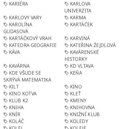
KARIÉRA
KARLOVA
UNIVERZITA
KARLOVY VARY
KARMA
KAROLÍNA
KARTÁČEK
GUDASOVÁ
KARTÁČKOVÝ VRAH
KARVINÁ
KATEDRA GEOGRAFIE
KATEŘINA ŽEJDLOVÁ
KÁVA
KAVÁRENSKÉ
HISTORKY
KAVÁRNA
KD VLTAVA
KDE VŠUDE SE
KEŇA
SKRÝVÁ MATEMATIKA
KILT
KINO
KINO KOTVA
KLEŤ
KLUB K2
KMENY
KNIHA
KNIHOVNA
KNÍR
KNIŽNÍ KLUB
KOLÁČ
KOLEDY
KOLEJ
KOLEJE