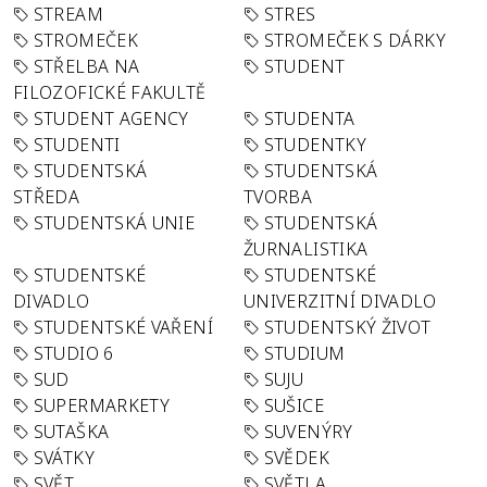
STREAM
STRES
STROMEČEK
STROMEČEK S DÁRKY
STŘELBA NA
STUDENT
FILOZOFICKÉ FAKULTĚ
STUDENT AGENCY
STUDENTA
STUDENTI
STUDENTKY
STUDENTSKÁ
STUDENTSKÁ
STŘEDA
TVORBA
STUDENTSKÁ UNIE
STUDENTSKÁ
ŽURNALISTIKA
STUDENTSKÉ
STUDENTSKÉ
DIVADLO
UNIVERZITNÍ DIVADLO
STUDENTSKÉ VAŘENÍ
STUDENTSKÝ ŽIVOT
STUDIO 6
STUDIUM
SUD
SUJU
SUPERMARKETY
SUŠICE
SUTAŠKA
SUVENÝRY
SVÁTKY
SVĚDEK
SVĚT
SVĚTLA