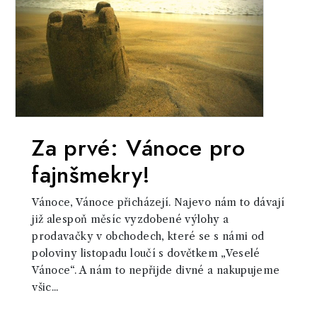
Za prvé: Vánoce pro
fajnšmekry!
Vánoce, Vánoce přicházejí. Najevo nám to dávají
již alespoň měsíc vyzdobené výlohy a
prodavačky v obchodech, které se s námi od
poloviny listopadu loučí s dovětkem „Veselé
Vánoce“. A nám to nepřijde divné a nakupujeme
všic...