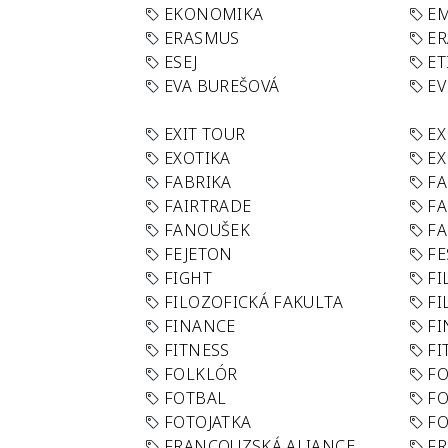
EKONOMIKA
E
ERASMUS
E
ESEJ
ET
EVA BUREŠOVÁ
E
EXIT TOUR
EX
EXOTIKA
EX
FABRIKA
F
FAIRTRADE
F
FANOUŠEK
FA
FEJETON
FE
FIGHT
FI
FILOZOFICKÁ FAKULTA
FI
FINANCE
F
FITNESS
FI
FOLKLÓR
F
FOTBAL
FO
FOTOJATKA
F
FRANCOUZSKÁ ALIANCE
FR