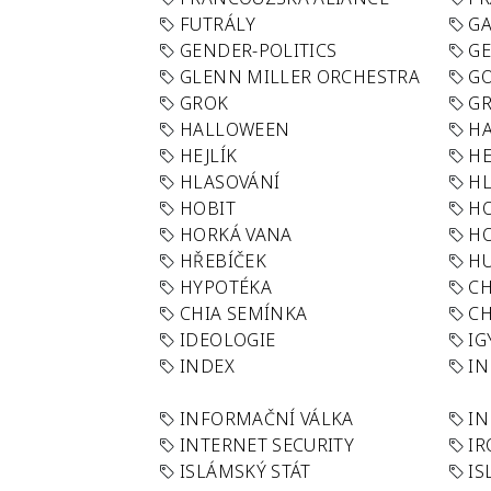
FUTRÁLY
G
GENDER-POLITICS
G
GLENN MILLER ORCHESTRA
GO
GROK
GR
HALLOWEEN
HA
HEJLÍK
HE
HLASOVÁNÍ
H
HOBIT
H
HORKÁ VANA
H
HŘEBÍČEK
H
HYPOTÉKA
CH
CHIA SEMÍNKA
CH
IDEOLOGIE
IG
INDEX
I
INFORMAČNÍ VÁLKA
IN
INTERNET SECURITY
IR
ISLÁMSKÝ STÁT
IS