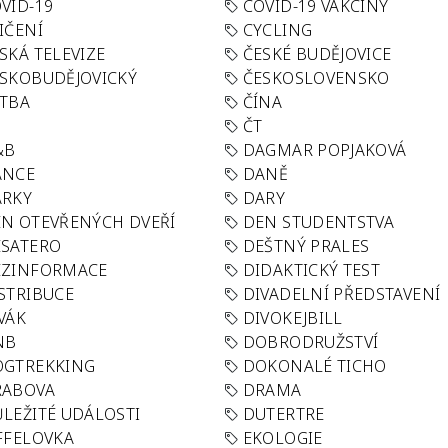
VID-19
COVID-19 VAKCÍNY
IČENÍ
CYCLING
SKÁ TELEVIZE
ČESKÉ BUDĚJOVICE
SKOBUDĚJOVICKÝ
ČESKOSLOVENSKO
TBA
ČÍNA
R
ČT
&B
DAGMAR POPJAKOVÁ
ANCE
DANĚ
ÁRKY
DARY
N OTEVŘENÝCH DVEŘÍ
DEN STUDENTSTVA
SATERO
DEŠTNÝ PRALES
EZINFORMACE
DIDAKTICKÝ TEST
STRIBUCE
DIVADELNÍ PŘEDSTAVENÍ
VÁK
DIVOKEJBILL
NB
DOBRODRUŽSTVÍ
OGTREKKING
DOKONALÉ TICHO
RABOVA
DRAMA
LEŽITÉ UDÁLOSTI
DUTERTRE
FFELOVKA
EKOLOGIE