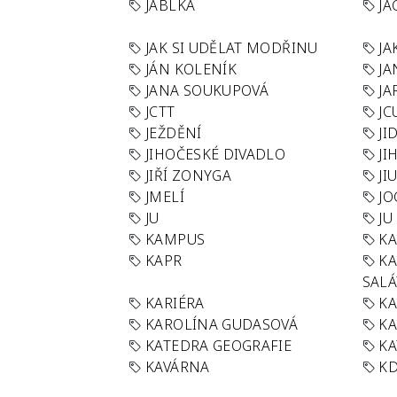
JABLKA
JA
JAK SI UDĚLAT MODŘINU
JA
JÁN KOLENÍK
JA
JANA SOUKUPOVÁ
JA
JCTT
JC
JEŽDĚNÍ
JI
JIHOČESKÉ DIVADLO
JI
JIŘÍ ZONYGA
JI
JMELÍ
JO
JU
JU
KAMPUS
KA
KAPR
K
SAL
KARIÉRA
KA
KAROLÍNA GUDASOVÁ
KA
KATEDRA GEOGRAFIE
KA
KAVÁRNA
KD