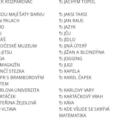
CK ROZPAROVAČ
JACHYM TOPOL
KOU MAJÍ ŠATY BARVU
JAKSI TAKSI
N PALACH
JAN RAUS
RO
JAZYK
U
JČU
DÁŠ
JÍDLO
HOČESKÉ MUZEUM
JINÁ ÚTERÝ
U-JITSU
JIŽAN A BLONDÝNA
GA
JOGGING
 MAGAZÍN
JUGI
NČÍ STEZKA
KAPELA
APR S BRAMBOROVÝM
KAREL ČAPEK
ÁTEM
RLOVA UNIVERZITA
KARLOVY VARY
RTÁČEK
KARTÁČKOVÝ VRAH
TEŘINA ŽEJDLOVÁ
KÁVA
 VLTAVA
KDE VŠUDE SE SKRÝVÁ
MATEMATIKA