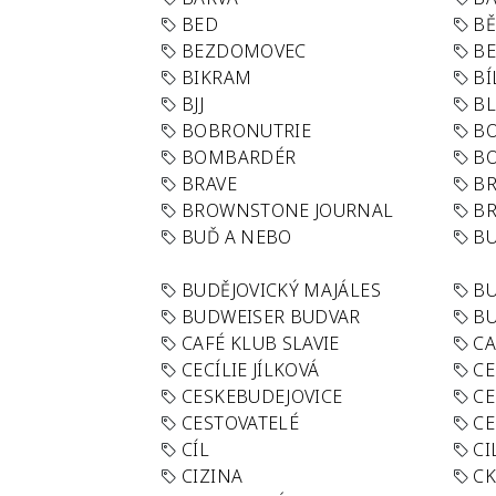
BED
B
BEZDOMOVEC
B
BIKRAM
BÍ
BJJ
BL
BOBRONUTRIE
B
BOMBARDÉR
BO
BRAVE
BR
BROWNSTONE JOURNAL
B
BUĎ A NEBO
BU
BUDĚJOVICKÝ MAJÁLES
B
BUDWEISER BUDVAR
BU
CAFÉ KLUB SLAVIE
C
CECÍLIE JÍLKOVÁ
CE
CESKEBUDEJOVICE
CE
CESTOVATELÉ
CE
CÍL
CI
CIZINA
CK