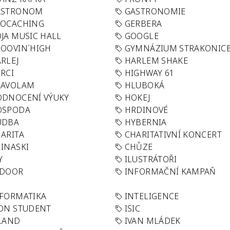
ASTRONOM
GASTRONOMIE
EOCACHING
GERBERA
JA MUSIC HALL
GOOGLE
OOVIN´HIGH
GYMNÁZIUM STRAKONIC
RLEJ
HARLEM SHAKE
RCI
HIGHWAY 61
LAVOLAM
HLUBOKÁ
ODNOCENÍ VÝUKY
HOKEJ
OSPODA
HRDINOVÉ
UDBA
HYBERNIA
ARITA
CHARITATIVNÍ KONCERT
INASKI
CHŮZE
Y
ILUSTRÁTOŘI
NDOOR
INFORMAČNÍ KAMPAŇ
FORMATIKA
INTELIGENCE
ON STUDENT
ISIC
LAND
IVAN MLÁDEK