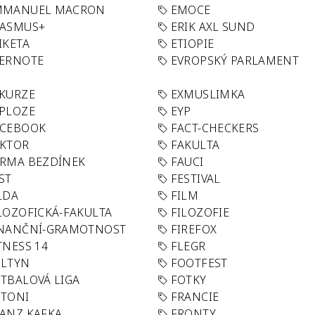
MMANUEL MACRON
EMOCE
RASMUS+
ERIK AXL SUND
IKETA
ETIOPIE
VERNOTE
EVROPSKÝ PARLAMENT
KURZE
EXMUSLIMKA
PLOZE
EYP
ACEBOOK
FACT-CHECKERS
AKTOR
FAKULTA
RMA BEZDÍNEK
FAUCI
ST
FESTIVAL
LDA
FILM
LOZOFICKÁ-FAKULTA
FILOZOFIE
INANČNÍ-GRAMOTNOST
FIREFOX
TNESS 14
FLEGR
OLTYN
FOOTFEST
TBALOVÁ LIGA
FOTKY
OTONI
FRANCIE
ANZ KAFKA
FRONTY