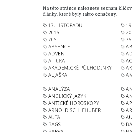
Na této stránce naleznete seznam klíčový
články, které byly takto označeny.
17. LISTOPADU
19
2015
20
70S
75
ABSENCE
AB
ADVENT
AD
AFRIKA
A
AKADEMICKÉ PŮLHODINKY
A
ALJAŠKA
AM
ANALÝZA
A
ANGLICKÝ JAZYK
AN
ANTICKÉ HOROSKOPY
AP
ARNOLD SCHLEHUBER
AR
AUTA
A
BAGS
BA
BARVA
BA