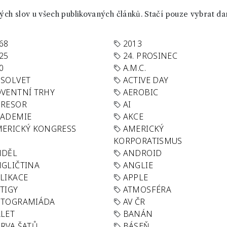
ch slov u všech publikovaných článků. Stačí pouze vybrat da
68
2013
25
24. PROSINEC
0
A.M.C.
SOLVET
ACTIVE DAY
VENTNÍ TRHY
AEROBIC
GRESOR
AI
KADEMIE
AKCE
ERICKÝ KONGRESS
AMERICKÝ
KORPORATISMUS
NDĚL
ANDROID
GLIČTINA
ANGLIE
LIKACE
APPLE
TIGY
ATMOSFÉRA
UTOGRAMIÁDA
AV ČR
LET
BANÁN
RVA ŠATŮ
BÁSEŇ