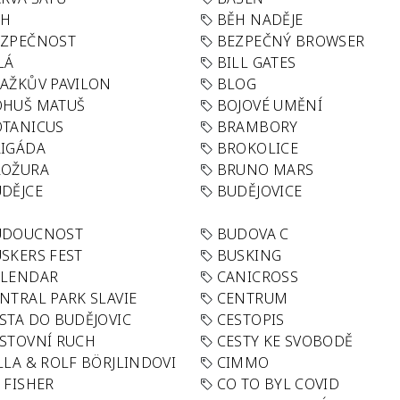
ĚH
BĚH NADĚJE
EZPEČNOST
BEZPEČNÝ BROWSER
LÁ
BILL GATES
AŽKŮV PAVILON
BLOG
OHUŠ MATUŠ
BOJOVÉ UMĚNÍ
TANICUS
BRAMBORY
IGÁDA
BROKOLICE
ROŽURA
BRUNO MARS
DĚJCE
BUDĚJOVICE
UDOUCNOST
BUDOVA C
SKERS FEST
BUSKING
ALENDAR
CANICROSS
NTRAL PARK SLAVIE
CENTRUM
STA DO BUDĚJOVIC
CESTOPIS
STOVNÍ RUCH
CESTY KE SVOBODĚ
LLA & ROLF BÖRJLINDOVI
CIMMO
 FISHER
CO TO BYL COVID