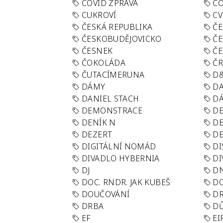
COVID ZPRÁVA
CO
CUKROVÍ
CV
ČESKÁ REPUBLIKA
ČE
ČESKOBUDĚJOVICKO
ČE
ČESNEK
ČE
ČOKOLÁDA
Č
ČUTACÍMERUNA
D
DÁMY
D
DANIEL STACH
D
DEMONSTRACE
DE
DENÍK N
DE
DEZERT
D
DIGITÁLNÍ NOMÁD
DI
DIVADLO HYBERNIA
DI
DJ
D
DOC. RNDR. JAK KUBEŠ
D
DOUČOVÁNÍ
D
DRBA
DŮ
EF
EI