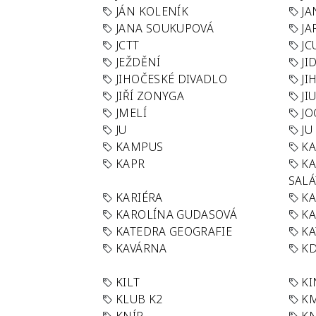
JÁN KOLENÍK
JA
JANA SOUKUPOVÁ
JA
JCTT
JC
JEŽDĚNÍ
JI
JIHOČESKÉ DIVADLO
JI
JIŘÍ ZONYGA
JI
JMELÍ
JO
JU
JU
KAMPUS
KA
KAPR
K
SAL
KARIÉRA
KA
KAROLÍNA GUDASOVÁ
KA
KATEDRA GEOGRAFIE
KA
KAVÁRNA
KD
KILT
K
KLUB K2
K