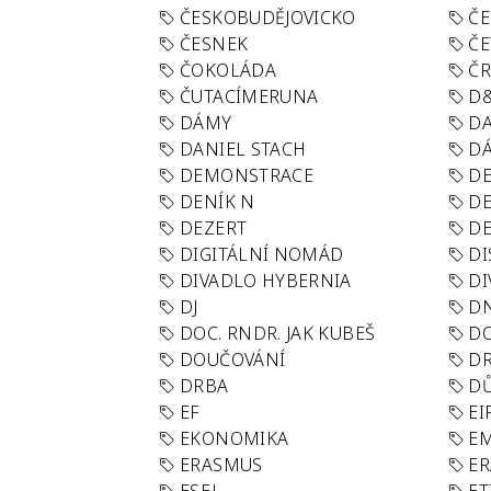
ČESKOBUDĚJOVICKO
ČE
ČESNEK
ČE
ČOKOLÁDA
Č
ČUTACÍMERUNA
D
DÁMY
D
DANIEL STACH
D
DEMONSTRACE
DE
DENÍK N
DE
DEZERT
D
DIGITÁLNÍ NOMÁD
DI
DIVADLO HYBERNIA
DI
DJ
D
DOC. RNDR. JAK KUBEŠ
D
DOUČOVÁNÍ
D
DRBA
DŮ
EF
EI
EKONOMIKA
E
ERASMUS
E