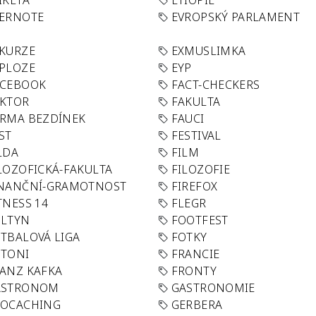
IKETA
ETIOPIE
VERNOTE
EVROPSKÝ PARLAMENT
KURZE
EXMUSLIMKA
PLOZE
EYP
ACEBOOK
FACT-CHECKERS
AKTOR
FAKULTA
RMA BEZDÍNEK
FAUCI
ST
FESTIVAL
LDA
FILM
LOZOFICKÁ-FAKULTA
FILOZOFIE
INANČNÍ-GRAMOTNOST
FIREFOX
TNESS 14
FLEGR
OLTYN
FOOTFEST
TBALOVÁ LIGA
FOTKY
OTONI
FRANCIE
ANZ KAFKA
FRONTY
ASTRONOM
GASTRONOMIE
EOCACHING
GERBERA