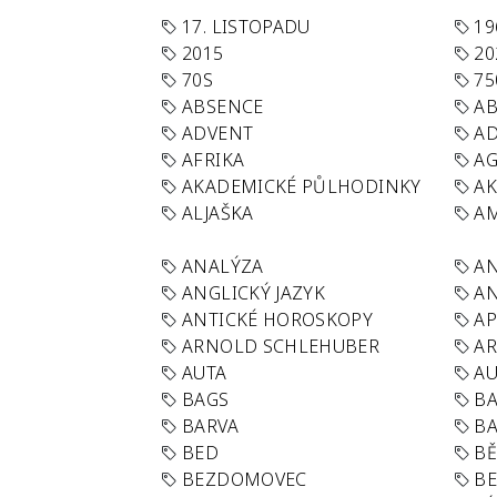
17. LISTOPADU
19
2015
20
70S
75
ABSENCE
AB
ADVENT
AD
AFRIKA
A
AKADEMICKÉ PŮLHODINKY
A
ALJAŠKA
AM
ANALÝZA
A
ANGLICKÝ JAZYK
AN
ANTICKÉ HOROSKOPY
AP
ARNOLD SCHLEHUBER
AR
AUTA
A
BAGS
BA
BARVA
BA
BED
B
BEZDOMOVEC
B