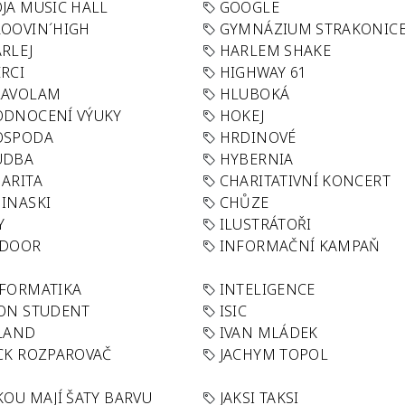
JA MUSIC HALL
GOOGLE
OOVIN´HIGH
GYMNÁZIUM STRAKONIC
RLEJ
HARLEM SHAKE
RCI
HIGHWAY 61
LAVOLAM
HLUBOKÁ
ODNOCENÍ VÝUKY
HOKEJ
OSPODA
HRDINOVÉ
UDBA
HYBERNIA
ARITA
CHARITATIVNÍ KONCERT
INASKI
CHŮZE
Y
ILUSTRÁTOŘI
NDOOR
INFORMAČNÍ KAMPAŇ
FORMATIKA
INTELIGENCE
ON STUDENT
ISIC
LAND
IVAN MLÁDEK
CK ROZPAROVAČ
JACHYM TOPOL
KOU MAJÍ ŠATY BARVU
JAKSI TAKSI