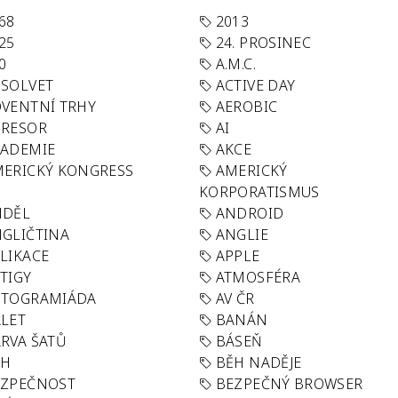
68
2013
25
24. PROSINEC
0
A.M.C.
SOLVET
ACTIVE DAY
VENTNÍ TRHY
AEROBIC
GRESOR
AI
KADEMIE
AKCE
ERICKÝ KONGRESS
AMERICKÝ
KORPORATISMUS
NDĚL
ANDROID
GLIČTINA
ANGLIE
LIKACE
APPLE
TIGY
ATMOSFÉRA
UTOGRAMIÁDA
AV ČR
LET
BANÁN
RVA ŠATŮ
BÁSEŇ
ĚH
BĚH NADĚJE
EZPEČNOST
BEZPEČNÝ BROWSER