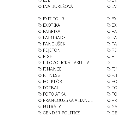
ESEJ
ET
EVA BUREŠOVÁ
E
EXIT TOUR
EX
EXOTIKA
EX
FABRIKA
F
FAIRTRADE
F
FANOUŠEK
FA
FEJETON
FE
FIGHT
FI
FILOZOFICKÁ FAKULTA
FI
FINANCE
F
FITNESS
FI
FOLKLÓR
F
FOTBAL
FO
FOTOJATKA
F
FRANCOUZSKÁ ALIANCE
FR
FUTRÁLY
G
GENDER-POLITICS
G