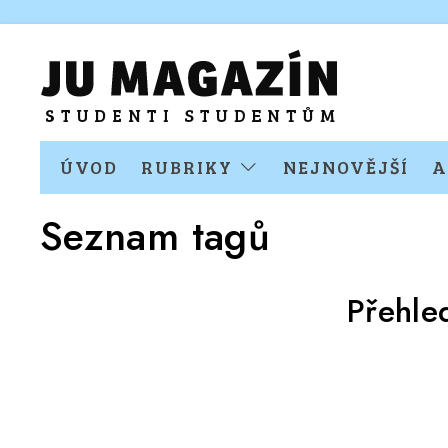
ÚVOD
RUBRIKY
NEJNOVĚJŠÍ
A
Seznam tagů
Přehle