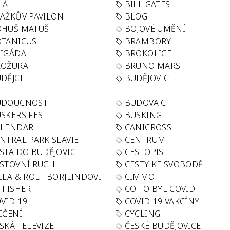
LÁ
BILL GATES
AŽKŮV PAVILON
BLOG
OHUŠ MATUŠ
BOJOVÉ UMĚNÍ
TANICUS
BRAMBORY
IGÁDA
BROKOLICE
ROŽURA
BRUNO MARS
DĚJCE
BUDĚJOVICE
UDOUCNOST
BUDOVA C
SKERS FEST
BUSKING
ALENDAR
CANICROSS
NTRAL PARK SLAVIE
CENTRUM
STA DO BUDĚJOVIC
CESTOPIS
STOVNÍ RUCH
CESTY KE SVOBODĚ
LLA & ROLF BÖRJLINDOVI
CIMMO
 FISHER
CO TO BYL COVID
VID-19
COVID-19 VAKCÍNY
IČENÍ
CYCLING
SKÁ TELEVIZE
ČESKÉ BUDĚJOVICE