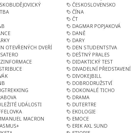
SKOBUDĚJOVICKÝ
ČESKOSLOVENSKO
TBA
ČÍNA
R
ČT
&B
DAGMAR POPJAKOVÁ
ANCE
DANĚ
ÁRKY
DARY
N OTEVŘENÝCH DVEŘÍ
DEN STUDENTSTVA
SATERO
DEŠTNÝ PRALES
EZINFORMACE
DIDAKTICKÝ TEST
STRIBUCE
DIVADELNÍ PŘEDSTAVENÍ
VÁK
DIVOKEJBILL
NB
DOBRODRUŽSTVÍ
OGTREKKING
DOKONALÉ TICHO
RABOVA
DRAMA
LEŽITÉ UDÁLOSTI
DUTERTRE
FFELOVKA
EKOLOGIE
MMANUEL MACRON
EMOCE
RASMUS+
ERIK AXL SUND