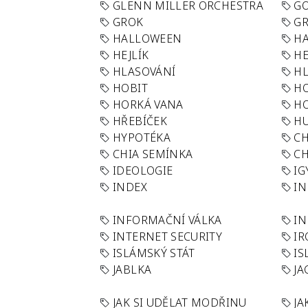
GLENN MILLER ORCHESTRA
GO
GROK
GR
HALLOWEEN
HA
HEJLÍK
HE
HLASOVÁNÍ
H
HOBIT
H
HORKÁ VANA
H
HŘEBÍČEK
H
HYPOTÉKA
CH
CHIA SEMÍNKA
CH
IDEOLOGIE
IG
INDEX
I
INFORMAČNÍ VÁLKA
IN
INTERNET SECURITY
IR
ISLÁMSKÝ STÁT
IS
JABLKA
JA
JAK SI UDĚLAT MODŘINU
JA