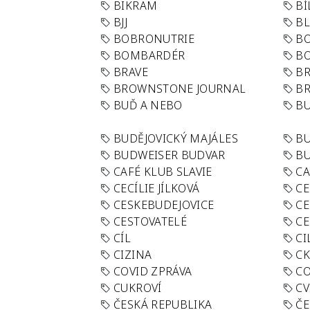
BIKRAM
BÍ
BJJ
BL
BOBRONUTRIE
B
BOMBARDÉR
BO
BRAVE
BR
BROWNSTONE JOURNAL
B
BUĎ A NEBO
BU
BUDĚJOVICKÝ MAJÁLES
B
BUDWEISER BUDVAR
BU
CAFÉ KLUB SLAVIE
C
CECÍLIE JÍLKOVÁ
CE
CESKEBUDEJOVICE
CE
CESTOVATELÉ
CE
CÍL
CI
CIZINA
CK
COVID ZPRÁVA
CO
CUKROVÍ
CV
ČESKÁ REPUBLIKA
ČE