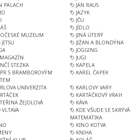
N PALACH
JAN RAUS
RO
JAZYK
U
JČU
DÁŠ
JÍDLO
HOČESKÉ MUZEUM
JINÁ ÚTERÝ
U-JITSU
JIŽAN A BLONDÝNA
GA
JOGGING
 MAGAZÍN
JUGI
NČÍ STEZKA
KAPELA
APR S BRAMBOROVÝM
KAREL ČAPEK
ÁTEM
RLOVA UNIVERZITA
KARLOVY VARY
RTÁČEK
KARTÁČKOVÝ VRAH
TEŘINA ŽEJDLOVÁ
KÁVA
 VLTAVA
KDE VŠUDE SE SKRÝVÁ
MATEMATIKA
INO
KINO KOTVA
MENY
KNIHA