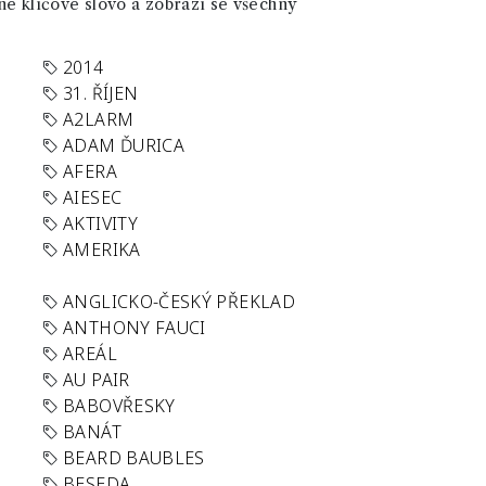
né klíčové slovo a zobrazí se všechny
2014
31. ŘÍJEN
A2LARM
ADAM ĎURICA
AFERA
AIESEC
AKTIVITY
AMERIKA
ANGLICKO-ČESKÝ PŘEKLAD
ANTHONY FAUCI
AREÁL
AU PAIR
BABOVŘESKY
BANÁT
BEARD BAUBLES
BESEDA