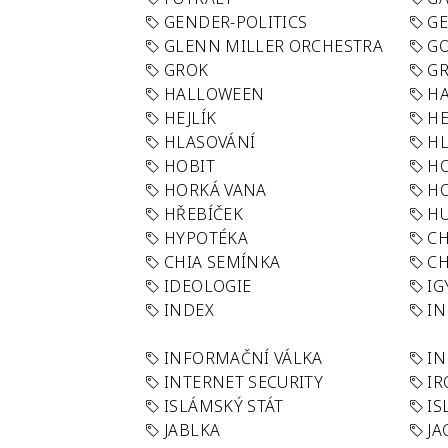
GENDER-POLITICS
G
GLENN MILLER ORCHESTRA
GO
GROK
GR
HALLOWEEN
HA
HEJLÍK
HE
HLASOVÁNÍ
H
HOBIT
H
HORKÁ VANA
H
HŘEBÍČEK
H
HYPOTÉKA
CH
CHIA SEMÍNKA
CH
IDEOLOGIE
IG
INDEX
I
INFORMAČNÍ VÁLKA
IN
INTERNET SECURITY
IR
ISLÁMSKÝ STÁT
IS
JABLKA
JA