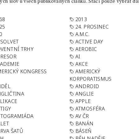
ch slov u všech publikovaných článků. Stačí pouze vybrat da
68
2013
25
24. PROSINEC
0
A.M.C.
SOLVET
ACTIVE DAY
VENTNÍ TRHY
AEROBIC
GRESOR
AI
KADEMIE
AKCE
ERICKÝ KONGRESS
AMERICKÝ
KORPORATISMUS
NDĚL
ANDROID
GLIČTINA
ANGLIE
LIKACE
APPLE
TIGY
ATMOSFÉRA
UTOGRAMIÁDA
AV ČR
LET
BANÁN
RVA ŠATŮ
BÁSEŇ
ĚH
BĚH NADĚJE