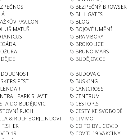
EZPEČNOST
BEZPEČNÝ BROWSER
LÁ
BILL GATES
AŽKŮV PAVILON
BLOG
OHUŠ MATUŠ
BOJOVÉ UMĚNÍ
TANICUS
BRAMBORY
IGÁDA
BROKOLICE
ROŽURA
BRUNO MARS
DĚJCE
BUDĚJOVICE
UDOUCNOST
BUDOVA C
SKERS FEST
BUSKING
ALENDAR
CANICROSS
NTRAL PARK SLAVIE
CENTRUM
STA DO BUDĚJOVIC
CESTOPIS
STOVNÍ RUCH
CESTY KE SVOBODĚ
LLA & ROLF BÖRJLINDOVI
CIMMO
 FISHER
CO TO BYL COVID
VID-19
COVID-19 VAKCÍNY