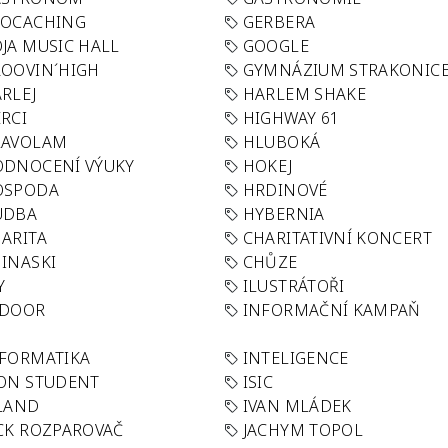
EOCACHING
GERBERA
JA MUSIC HALL
GOOGLE
OOVIN´HIGH
GYMNÁZIUM STRAKONIC
RLEJ
HARLEM SHAKE
RCI
HIGHWAY 61
LAVOLAM
HLUBOKÁ
ODNOCENÍ VÝUKY
HOKEJ
OSPODA
HRDINOVÉ
UDBA
HYBERNIA
ARITA
CHARITATIVNÍ KONCERT
INASKI
CHŮZE
Y
ILUSTRÁTOŘI
NDOOR
INFORMAČNÍ KAMPAŇ
FORMATIKA
INTELIGENCE
ON STUDENT
ISIC
LAND
IVAN MLÁDEK
CK ROZPAROVAČ
JACHYM TOPOL