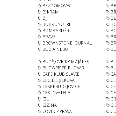
BEZDOMOVEC
B
BIKRAM
BÍ
BJJ
BL
BOBRONUTRIE
B
BOMBARDÉR
BO
BRAVE
BR
BROWNSTONE JOURNAL
B
BUĎ A NEBO
BU
BUDĚJOVICKÝ MAJÁLES
B
BUDWEISER BUDVAR
BU
CAFÉ KLUB SLAVIE
C
CECÍLIE JÍLKOVÁ
CE
CESKEBUDEJOVICE
CE
CESTOVATELÉ
CE
CÍL
CI
CIZINA
CK
COVID ZPRÁVA
CO