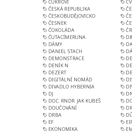
CUKROVÍ
CV
ČESKÁ REPUBLIKA
ČE
ČESKOBUDĚJOVICKO
ČE
ČESNEK
ČE
ČOKOLÁDA
Č
ČUTACÍMERUNA
D
DÁMY
D
DANIEL STACH
D
DEMONSTRACE
DE
DENÍK N
DE
DEZERT
D
DIGITÁLNÍ NOMÁD
DI
DIVADLO HYBERNIA
DI
DJ
D
DOC. RNDR. JAK KUBEŠ
D
DOUČOVÁNÍ
D
DRBA
DŮ
EF
EI
EKONOMIKA
E