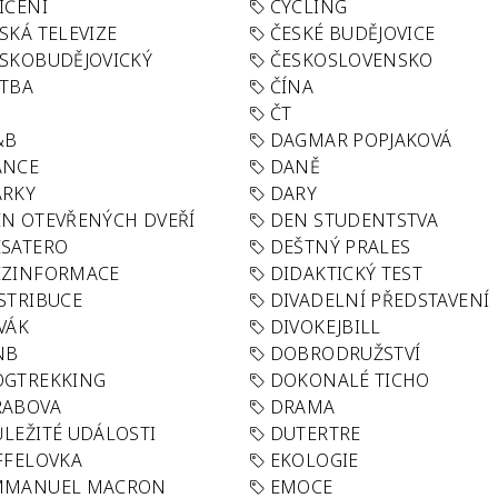
IČENÍ
CYCLING
SKÁ TELEVIZE
ČESKÉ BUDĚJOVICE
SKOBUDĚJOVICKÝ
ČESKOSLOVENSKO
TBA
ČÍNA
R
ČT
&B
DAGMAR POPJAKOVÁ
ANCE
DANĚ
ÁRKY
DARY
N OTEVŘENÝCH DVEŘÍ
DEN STUDENTSTVA
SATERO
DEŠTNÝ PRALES
EZINFORMACE
DIDAKTICKÝ TEST
STRIBUCE
DIVADELNÍ PŘEDSTAVENÍ
VÁK
DIVOKEJBILL
NB
DOBRODRUŽSTVÍ
OGTREKKING
DOKONALÉ TICHO
RABOVA
DRAMA
LEŽITÉ UDÁLOSTI
DUTERTRE
FFELOVKA
EKOLOGIE
MMANUEL MACRON
EMOCE