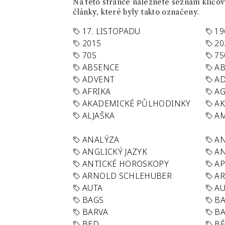
Na této stránce naleznete seznam klíčový
články, které byly takto označeny.
17. LISTOPADU
19
2015
20
70S
75
ABSENCE
AB
ADVENT
AD
AFRIKA
A
AKADEMICKÉ PŮLHODINKY
A
ALJAŠKA
AM
ANALÝZA
A
ANGLICKÝ JAZYK
AN
ANTICKÉ HOROSKOPY
AP
ARNOLD SCHLEHUBER
AR
AUTA
A
BAGS
BA
BARVA
BA
BED
B