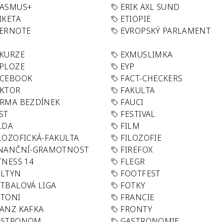
RASMUS+
ERIK AXL SUND
IKETA
ETIOPIE
VERNOTE
EVROPSKÝ PARLAMENT
KURZE
EXMUSLIMKA
PLOZE
EYP
ACEBOOK
FACT-CHECKERS
AKTOR
FAKULTA
RMA BEZDÍNEK
FAUCI
ST
FESTIVAL
LDA
FILM
LOZOFICKÁ-FAKULTA
FILOZOFIE
INANČNÍ-GRAMOTNOST
FIREFOX
TNESS 14
FLEGR
OLTYN
FOOTFEST
TBALOVÁ LIGA
FOTKY
OTONI
FRANCIE
ANZ KAFKA
FRONTY
ASTRONOM
GASTRONOMIE