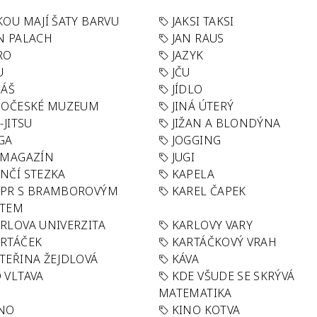
KOU MAJÍ ŠATY BARVU
JAKSI TAKSI
N PALACH
JAN RAUS
RO
JAZYK
U
JČU
DÁŠ
JÍDLO
HOČESKÉ MUZEUM
JINÁ ÚTERÝ
U-JITSU
JIŽAN A BLONDÝNA
GA
JOGGING
 MAGAZÍN
JUGI
NČÍ STEZKA
KAPELA
APR S BRAMBOROVÝM
KAREL ČAPEK
ÁTEM
RLOVA UNIVERZITA
KARLOVY VARY
RTÁČEK
KARTÁČKOVÝ VRAH
TEŘINA ŽEJDLOVÁ
KÁVA
 VLTAVA
KDE VŠUDE SE SKRÝVÁ
MATEMATIKA
INO
KINO KOTVA