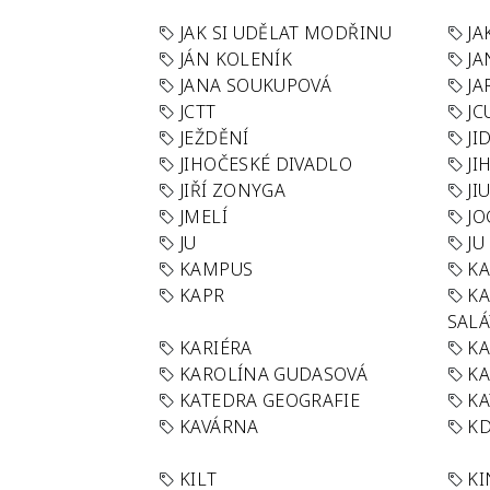
JAK SI UDĚLAT MODŘINU
JA
JÁN KOLENÍK
JA
JANA SOUKUPOVÁ
JA
JCTT
JC
JEŽDĚNÍ
JI
JIHOČESKÉ DIVADLO
JI
JIŘÍ ZONYGA
JI
JMELÍ
JO
JU
JU
KAMPUS
KA
KAPR
K
SAL
KARIÉRA
KA
KAROLÍNA GUDASOVÁ
KA
KATEDRA GEOGRAFIE
KA
KAVÁRNA
KD
KILT
K