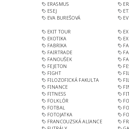
ERASMUS
E
ESEJ
ET
EVA BUREŠOVÁ
E
EXIT TOUR
EX
EXOTIKA
EX
FABRIKA
F
FAIRTRADE
F
FANOUŠEK
FA
FEJETON
FE
FIGHT
FI
FILOZOFICKÁ FAKULTA
FI
FINANCE
F
FITNESS
FI
FOLKLÓR
F
FOTBAL
FO
FOTOJATKA
F
FRANCOUZSKÁ ALIANCE
FR
FUTRÁLY
G