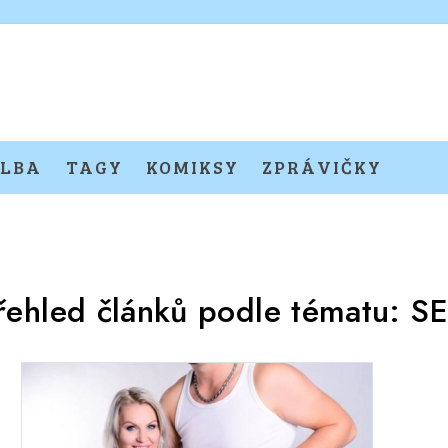
LBA
TAGY
KOMIKSY
ZPRÁVIČKY
řehled článků podle tématu:
S