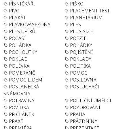
PÍSNIČKÁŘI
PIŠKOT
PIVO
PLACEMENT TEST
PLAKÁT
PLANETÁRIUM
PLAVKOVÁSEZONA
PLES
PLES UPÍRŮ
PLUS SIZE
POČASÍ
POEZIE
POHÁDKA
POHÁDKY
POCHOUTKY
POJIŠTĚNÍ
POKLAD
POKLADY
POLÉVKA
POLITIKA
POMERANČ
POMOC
POMOC LIDEM
POSILOVNA
POSLANECKÁ
POSLUCHAČI
SNĚMOVNA
POTRAVINY
POULIČNÍ UMĚLCI
POVÍDKA
POZOROVÁNÍ
PR ČLÁNEK
PRAHA
PRAXE
PRÁZDNINY
PREMIÉRA
PREZENTACE