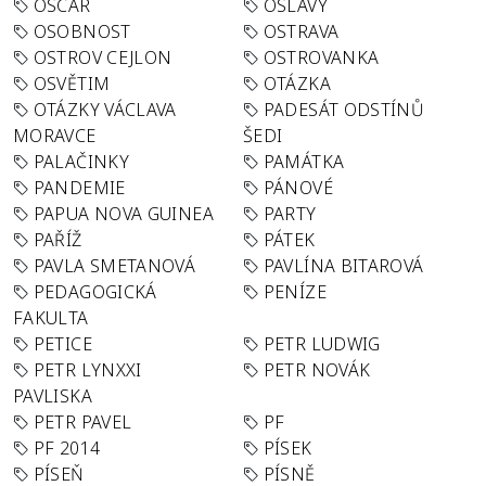
OSCAR
OSLAVY
OSOBNOST
OSTRAVA
OSTROV CEJLON
OSTROVANKA
OSVĚTIM
OTÁZKA
OTÁZKY VÁCLAVA
PADESÁT ODSTÍNŮ
MORAVCE
ŠEDI
PALAČINKY
PAMÁTKA
PANDEMIE
PÁNOVÉ
PAPUA NOVA GUINEA
PARTY
PAŘÍŽ
PÁTEK
PAVLA SMETANOVÁ
PAVLÍNA BITAROVÁ
PEDAGOGICKÁ
PENÍZE
FAKULTA
PETICE
PETR LUDWIG
PETR LYNXXI
PETR NOVÁK
PAVLISKA
PETR PAVEL
PF
PF 2014
PÍSEK
PÍSEŇ
PÍSNĚ