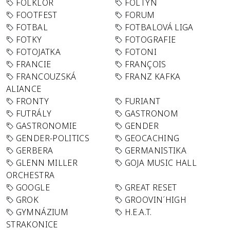
FOLKLÓR
FOLTYN
FOOTFEST
FORUM
FOTBAL
FOTBALOVÁ LIGA
FOTKY
FOTOGRAFIE
FOTOJATKA
FOTONI
FRANCIE
FRANÇOIS
FRANCOUZSKÁ
FRANZ KAFKA
ALIANCE
FRONTY
FURIANT
FUTRÁLY
GASTRONOM
GASTRONOMIE
GENDER
GENDER-POLITICS
GEOCACHING
GERBERA
GERMANISTIKA
GLENN MILLER
GOJA MUSIC HALL
ORCHESTRA
GOOGLE
GREAT RESET
GROK
GROOVIN´HIGH
GYMNÁZIUM
H.E.A.T.
STRAKONICE