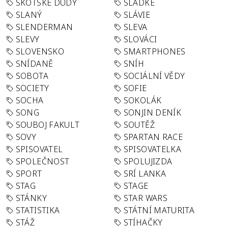
SKOTSKÉ DUDY
SLADKÉ
SLANÝ
SLÁVIE
SLENDERMAN
SLEVA
SLEVY
SLOVÁCI
SLOVENSKO
SMARTPHONES
SNÍDANĚ
SNÍH
SOBOTA
SOCIÁLNÍ VĚDY
SOCIETY
SOFIE
SOCHA
SOKOLÁK
SONG
SONJIN DENÍK
SOUBOJ FAKULT
SOUTĚŽ
SOVY
SPARTAN RACE
SPISOVATEL
SPISOVATELKA
SPOLEČNOST
SPOLUJIZDA
SPORT
SRÍ LANKA
STAG
STAGE
STÁNKY
STAR WARS
STATISTIKA
STÁTNÍ MATURITA
STÁŽ
STÍHAČKY