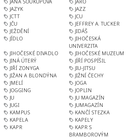
JANA SOUKUPOVÁ
JARO
JAZYK
JAZZ
JCTT
JCU
JČU
JEFFREY A. TUCKER
JEŽDĚNÍ
JIDÁŠ
JÍDLO
JIHOČESKÁ
UNIVERZITA
JIHOČESKÉ DIVADLO
JIHOČESKÉ MUZEUM
JINÁ ÚTERÝ
JÍŘÍ POSPÍŠIL
JIŘÍ ZONYGA
JIU-JITSU
JIŽAN A BLONDÝNA
JIŽNÍ ČECHY
JMELÍ
JOGA
JOGGING
JOPLIN
JU
JU MAGAZÍN
JUGI
JUMAGAZÍN
KAMPUS
KANČÍ STEZKA
KAPELA
KAPELY
KAPR
KAPR S
BRAMBOROVÝM