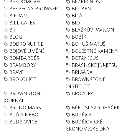
BEZDOMOVEC
BEZPEČNOST
BEZPEČNÝ BROWSER
BIG BEN
BIKRAM
BÍLÁ
BILL GATES
BIO
BJJ
BLAŽKŮV PAVILON
BLOG
BOBÍK
BOBRONUTRIE
BOHUŠ MATUŠ
BOJOVÉ UMĚNÍ
BOLESTNÉ KAMENY
BOMBARDÉR
BOTANICUS
BRAMBORY
BRASILSKÉ JIU-JITSU
BRAVE
BRIGÁDA
BROKOLICE
BROWNSTONE
INSTITUTE
BROWNSTONE
BROŽURA
JOURNAL
BRUNO MARS
BŘETISLAV ROHÁČEK
BUĎ A NEBO
BUDĚJCE
BUDĚJOVICE
BUDĚJOVICKÉ
EKONOMICKÉ DNY