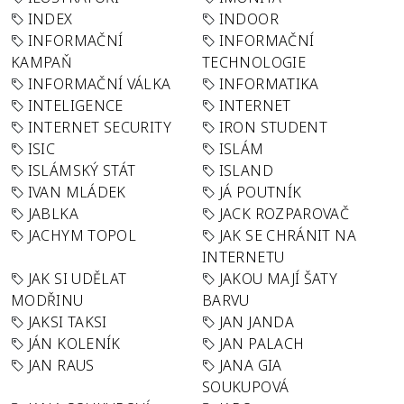
INDEX
INDOOR
INFORMAČNÍ
INFORMAČNÍ
KAMPAŇ
TECHNOLOGIE
INFORMAČNÍ VÁLKA
INFORMATIKA
INTELIGENCE
INTERNET
INTERNET SECURITY
IRON STUDENT
ISIC
ISLÁM
ISLÁMSKÝ STÁT
ISLAND
IVAN MLÁDEK
JÁ POUTNÍK
JABLKA
JACK ROZPAROVAČ
JACHYM TOPOL
JAK SE CHRÁNIT NA
INTERNETU
JAK SI UDĚLAT
JAKOU MAJÍ ŠATY
MODŘINU
BARVU
JAKSI TAKSI
JAN JANDA
JÁN KOLENÍK
JAN PALACH
JAN RAUS
JANA GIA
SOUKUPOVÁ