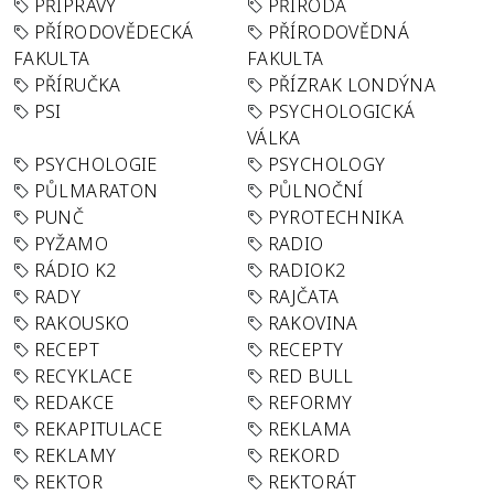
PŘÍPRAVY
PŘÍRODA
PŘÍRODOVĚDECKÁ
PŘÍRODOVĚDNÁ
FAKULTA
FAKULTA
PŘÍRUČKA
PŘÍZRAK LONDÝNA
PSI
PSYCHOLOGICKÁ
VÁLKA
PSYCHOLOGIE
PSYCHOLOGY
PŮLMARATON
PŮLNOČNÍ
PUNČ
PYROTECHNIKA
PYŽAMO
RADIO
RÁDIO K2
RADIOK2
RADY
RAJČATA
RAKOUSKO
RAKOVINA
RECEPT
RECEPTY
RECYKLACE
RED BULL
REDAKCE
REFORMY
REKAPITULACE
REKLAMA
REKLAMY
REKORD
REKTOR
REKTORÁT