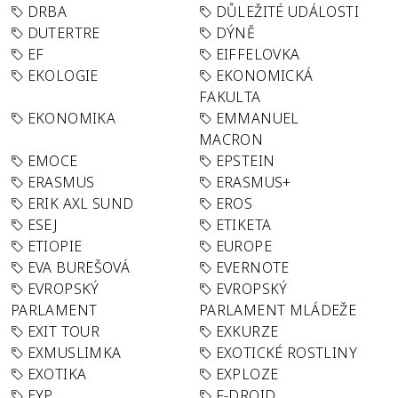
DRBA
DŮLEŽITÉ UDÁLOSTI
DUTERTRE
DÝNĚ
EF
EIFFELOVKA
EKOLOGIE
EKONOMICKÁ
FAKULTA
EKONOMIKA
EMMANUEL
MACRON
EMOCE
EPSTEIN
ERASMUS
ERASMUS+
ERIK AXL SUND
EROS
ESEJ
ETIKETA
ETIOPIE
EUROPE
EVA BUREŠOVÁ
EVERNOTE
EVROPSKÝ
EVROPSKÝ
PARLAMENT
PARLAMENT MLÁDEŽE
EXIT TOUR
EXKURZE
EXMUSLIMKA
EXOTICKÉ ROSTLINY
EXOTIKA
EXPLOZE
EYP
F-DROID