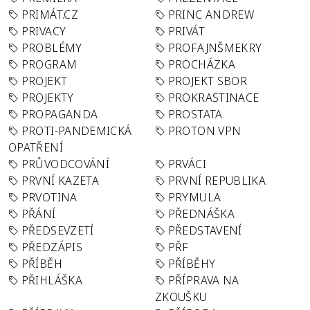
PRIMÁT.CZ
PRINC ANDREW
PRIVACY
PRIVÁT
PROBLÉMY
PROFAJNŠMEKRY
PROGRAM
PROCHÁZKA
PROJEKT
PROJEKT SBOR
PROJEKTY
PROKRASTINACE
PROPAGANDA
PROSTATA
PROTI-PANDEMICKÁ
PROTON VPN
OPATŘENÍ
PRŮVODCOVÁNÍ
PRVÁCI
PRVNÍ KAZETA
PRVNÍ REPUBLIKA
PRVOTINA
PRYMULA
PŘÁNÍ
PŘEDNÁŠKA
PŘEDSEVZETÍ
PŘEDSTAVENÍ
PŘEDZÁPIS
PŘF
PŘÍBĚH
PŘÍBĚHY
PŘIHLÁŠKA
PŘÍPRAVA NA
ZKOUŠKU