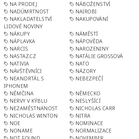
NA PRODEJ
NÁBOŽENSTVÍ
NADÚMRTNOST
NAIROBI
NAKLADATELSTVÍ
NAKUPOVÁNÍ
LIDOVÉ NOVINY
NÁKUPY
NÁMĚSTÍ
NÁPLAVKA
NÁPOVĚDA
NARCIS
NAROZENINY
NASTAZ.CZ
NATÁLIE GROSSOVÁ
NATIVIA
NATO
NÁVŠTĚVNÍCI
NÁZORY
NEANDRTÁL S
NEBEZPEČÍ
IPHONEM
NĚMČINA
NĚMECKO
NERVY V KÝBLU
NESLYŠÍCÍ
NEZAMĚSTNANOST
NICHOLAS CARR
NICHOLAS WINTON
NITRA
NOE
NOMINACE
NONAME
NORMALIZACE
NOT FOUND
NOVEMBER