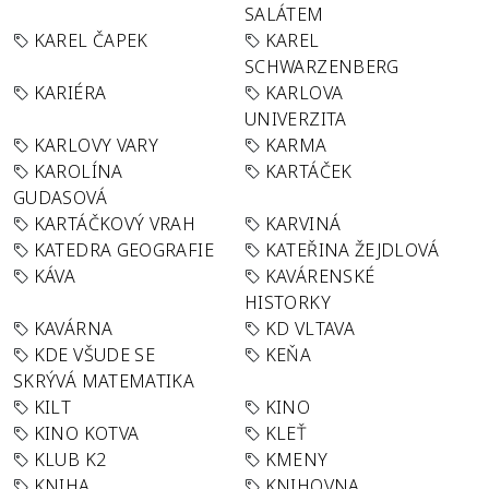
SALÁTEM
KAREL ČAPEK
KAREL
SCHWARZENBERG
KARIÉRA
KARLOVA
UNIVERZITA
KARLOVY VARY
KARMA
KAROLÍNA
KARTÁČEK
GUDASOVÁ
KARTÁČKOVÝ VRAH
KARVINÁ
KATEDRA GEOGRAFIE
KATEŘINA ŽEJDLOVÁ
KÁVA
KAVÁRENSKÉ
HISTORKY
KAVÁRNA
KD VLTAVA
KDE VŠUDE SE
KEŇA
SKRÝVÁ MATEMATIKA
KILT
KINO
KINO KOTVA
KLEŤ
KLUB K2
KMENY
KNIHA
KNIHOVNA