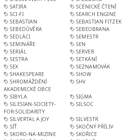
SATIRA
SCÉNICKÉ ČTENÍ
SCI-FI
SEARCH ENGINE
SEBASTIAN
SEBASTIAN FITZEK
SEBEDŮVĚRA
SEBEOBRANA
SEDLÁCI
SEMESTR
SEMINÁŘE
SEN
SERIÁL
SERVER
SESTRA
SETKÁNÍ
SEX
SEZNAMOVÁK
SHAKESPEARE
SHOW
SHROMÁŽDĚNÍ
SHV
AKADEMICKÉ OBCE
SIBYLA
SIGMA
SILESIAN-SOCIETY-
SILSOC
FOR-SOLIDARITY
SILVERTAL A JOY
SILVESTR
SÍŤ
SKOČNÝ PŘÍLIV
SKORO-NA-MIZINE
SKOŘICE