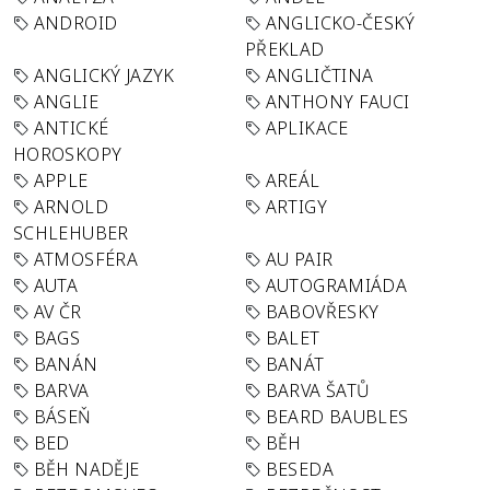
ANDROID
ANGLICKO-ČESKÝ
PŘEKLAD
ANGLICKÝ JAZYK
ANGLIČTINA
ANGLIE
ANTHONY FAUCI
ANTICKÉ
APLIKACE
HOROSKOPY
APPLE
AREÁL
ARNOLD
ARTIGY
SCHLEHUBER
ATMOSFÉRA
AU PAIR
AUTA
AUTOGRAMIÁDA
AV ČR
BABOVŘESKY
BAGS
BALET
BANÁN
BANÁT
BARVA
BARVA ŠATŮ
BÁSEŇ
BEARD BAUBLES
BED
BĚH
BĚH NADĚJE
BESEDA