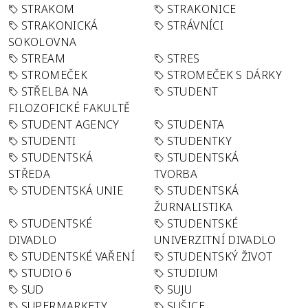
STRAKOM
STRAKONICE
STRAKONICKÁ
STRÁVNÍCI
SOKOLOVNA
STREAM
STRES
STROMEČEK
STROMEČEK S DÁRKY
STŘELBA NA
STUDENT
FILOZOFICKÉ FAKULTĚ
STUDENT AGENCY
STUDENTA
STUDENTI
STUDENTKY
STUDENTSKÁ
STUDENTSKÁ
STŘEDA
TVORBA
STUDENTSKÁ UNIE
STUDENTSKÁ
ŽURNALISTIKA
STUDENTSKÉ
STUDENTSKÉ
DIVADLO
UNIVERZITNÍ DIVADLO
STUDENTSKÉ VAŘENÍ
STUDENTSKÝ ŽIVOT
STUDIO 6
STUDIUM
SUD
SUJU
SUPERMARKETY
SUŠICE