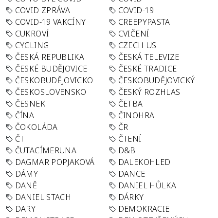
COVID ZPRÁVA
COVID-19
COVID-19 VAKCÍNY
CREEPYPASTA
CUKROVÍ
CVIČENÍ
CYCLING
CZECH-US
ČESKÁ REPUBLIKA
ČESKÁ TELEVIZE
ČESKÉ BUDĚJOVICE
ČESKÉ TRADICE
ČESKOBUDĚJOVICKO
ČESKOBUDĚJOVICKÝ
ČESKOSLOVENSKO
ČESKÝ ROZHLAS
ČESNEK
ČETBA
ČÍNA
ČINOHRA
ČOKOLÁDA
ČR
ČT
ČTENÍ
ČUTACÍMERUNA
D&B
DAGMAR POPJAKOVÁ
DALEKOHLED
DÁMY
DANCE
DANĚ
DANIEL HŮLKA
DANIEL STACH
DÁRKY
DARY
DEMOKRACIE