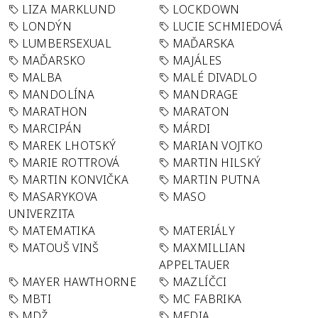
LIZA MARKLUND
LOCKDOWN
LONDÝN
LUCIE SCHMIEDOVÁ
LUMBERSEXUAL
MAĎARSKA
MAĎARSKO
MAJÁLES
MALBA
MALÉ DIVADLO
MANDOLÍNA
MANDRAGE
MARATHON
MARATON
MARCIPÁN
MÁRDI
MAREK LHOTSKÝ
MARIAN VOJTKO
MARIE ROTTROVÁ
MARTIN HILSKÝ
MARTIN KONVIČKA
MARTIN PUTNA
MASARYKOVA
MASO
UNIVERZITA
MATEMATIKA
MATERIÁLY
MATOUŠ VINŠ
MAXMILLIAN
APPELTAUER
MAYER HAWTHORNE
MAZLÍČCI
MBTI
MC FABRIKA
MDŽ
MEDIA