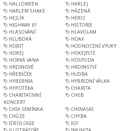
HALLOWEEN
HARLEJ
HARLEM SHAKE
HÁZENÁ
HEJLÍK
HERCI
HIGHWAY 61
HISTORIE
HLASOVÁNÍ
HLAVOLAM
HLUBOKÁ
HOAX
HOBIT
HODNOCENÍ VÝUKY
HOKEJ
HOKEJISTÉ
HORKÁ VANA
HOSPODA
HRDINOVÉ
HRDINSTVÍ
HŘEBÍČEK
HUDBA
HYBERNIA
HYBRIDNÍ VÁLKA
HYPOTÉKA
CHARITA
CHARITATIVNÍ
CHEB
KONCERT
CHIA SEMÍNKA
CHINASKI
CHŮZE
CHYBA
IDEOLOGIE
IGY
ILUSTRÁTOŘI
IMUNITA