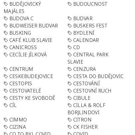
BUDĚJOVICKÝ
BUDOUCNOST
MAJÁLES
BUDOVA C
BUDVAR
BUDWEISER BUDVAR
BUSKERS FEST
BUSKING
BYDLENÍ
CAFÉ KLUB SLAVIE
CALENDAR
CANICROSS
CD
CECÍLIE JÍLKOVÁ
CENTRAL PARK
SLAVIE
CENTRUM
CENZURA
CESKEBUDEJOVICE
CESTA DO BUDĚJOVIC
CESTOPIS
CESTOVÁNÍ
CESTOVATELÉ
CESTOVNÍ RUCH
CESTY KE SVOBODĚ
CIBULE
CÍL
CILLA & ROLF
BÖRJLINDOVI
CIMMO
CITRON
CIZINA
CK FISHER
CO TO BYL COVID
COVID