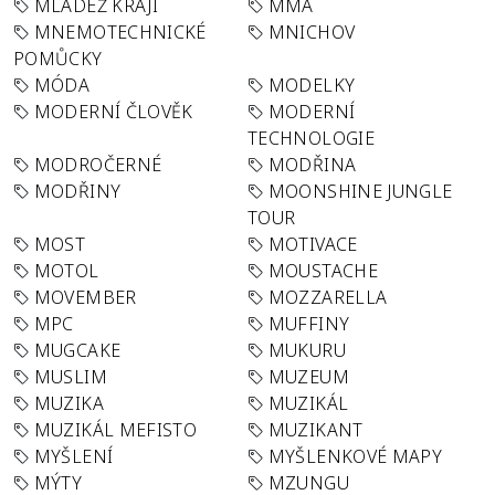
MLÁDEŽ KRAJI
MMA
MNEMOTECHNICKÉ
MNICHOV
POMŮCKY
MÓDA
MODELKY
MODERNÍ ČLOVĚK
MODERNÍ
TECHNOLOGIE
MODROČERNÉ
MODŘINA
MODŘINY
MOONSHINE JUNGLE
TOUR
MOST
MOTIVACE
MOTOL
MOUSTACHE
MOVEMBER
MOZZARELLA
MPC
MUFFINY
MUGCAKE
MUKURU
MUSLIM
MUZEUM
MUZIKA
MUZIKÁL
MUZIKÁL MEFISTO
MUZIKANT
MYŠLENÍ
MYŠLENKOVÉ MAPY
MÝTY
MZUNGU