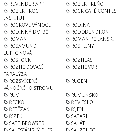
REMINDER APP
ROBERT KEŇO
ROBERT-KOCH
ROCK CAFÉ CONTEST
INSTITUT
ROCKOVÉ VÁNOCE
RODINA
RODINNÝ DM BĚH
RODODENDRON
ROMÁN
ROMAN POLANSKI
ROSAMUND
ROSTLINY
LUPTONOVÁ
ROSTOCK
ROZHLAS
ROZHODOVACÍ
ROZHOVOR
PARALÝZA
ROZSVÍCENÍ
RÜGEN
VÁNOČNÍHO STROMU
RUM
RUMUNSKO
ŘECKO
ŘEMESLO
ŘETĚZÁK
ŘÍJEN
ŘÍZEK
SAFARI
SAFE BROWSER
SALÁT
SALESIÁNSKÝ PLES
SALZBURG