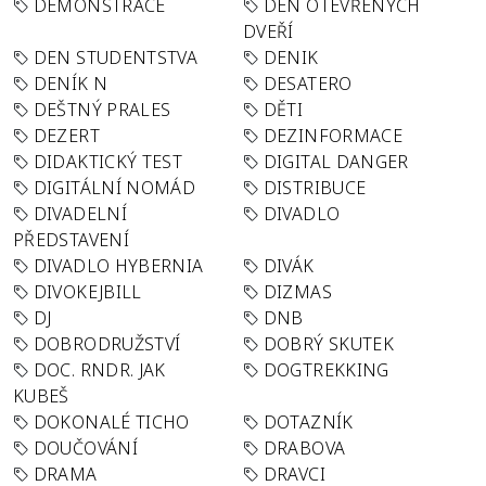
DEMONSTRACE
DEN OTEVŘENÝCH
DVEŘÍ
DEN STUDENTSTVA
DENIK
DENÍK N
DESATERO
DEŠTNÝ PRALES
DĚTI
DEZERT
DEZINFORMACE
DIDAKTICKÝ TEST
DIGITAL DANGER
DIGITÁLNÍ NOMÁD
DISTRIBUCE
DIVADELNÍ
DIVADLO
PŘEDSTAVENÍ
DIVADLO HYBERNIA
DIVÁK
DIVOKEJBILL
DIZMAS
DJ
DNB
DOBRODRUŽSTVÍ
DOBRÝ SKUTEK
DOC. RNDR. JAK
DOGTREKKING
KUBEŠ
DOKONALÉ TICHO
DOTAZNÍK
DOUČOVÁNÍ
DRABOVA
DRAMA
DRAVCI