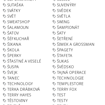
SUTAŠKA
SUVENÝRY
SVÁTKY
SVĚDEK
SVĚT
SVĚTLA
SWEATSHOP
SWING
ŠALAMOUN
ŠAMPIONÁT
ŠATOV
ŠATY
ŠÉFKUCHAŘ
ŠETŘENÍ
ŠIKANA
ŠIMEK A GROSSMAN
ŠKOLA
ŠPAGETY
ŠPERKY
ŠTAFETA
ŠŤASTNÉ A VESELÉ
ŠUKAS
ŠUSPA
ŠVÉDSKO
ŠVEJK
TAJNÁ OPERACE
TANEC
TECHNOLOGIE
TECHNOLOGY
TEMPLESTORE
TERKA DRÁBKOVÁ
TERRY FOX
TERRY HAYES
TEST
TĚSTOVINY
TESTY