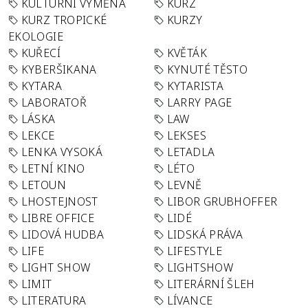
KULTURNÍ VÝMĚNA
KURZ
KURZ TROPICKÉ
KURZY
EKOLOGIE
KUŘECÍ
KVĚTÁK
KYBERŠIKANA
KYNUTÉ TĚSTO
KYTARA
KYTARISTA
LABORATOŘ
LARRY PAGE
LÁSKA
LAW
LEKCE
LEKSES
LENKA VYSOKÁ
LETADLA
LETNÍ KINO
LÉTO
LETOUN
LEVNĚ
LHOSTEJNOST
LIBOR GRUBHOFFER
LIBRE OFFICE
LIDÉ
LIDOVÁ HUDBA
LIDSKÁ PRÁVA
LIFE
LIFESTYLE
LIGHT SHOW
LIGHTSHOW
LIMIT
LITERÁRNÍ ŠLEH
LITERATURA
LÍVANCE