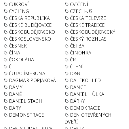
CUKROVÍ
CVIČENÍ
CYCLING
CZECH-US
ČESKÁ REPUBLIKA
ČESKÁ TELEVIZE
ČESKÉ BUDĚJOVICE
ČESKÉ TRADICE
ČESKOBUDĚJOVICKO
ČESKOBUDĚJOVICKÝ
ČESKOSLOVENSKO
ČESKÝ ROZHLAS
ČESNEK
ČETBA
ČÍNA
ČINOHRA
ČOKOLÁDA
ČR
ČT
ČTENÍ
ČUTACÍMERUNA
D&B
DAGMAR POPJAKOVÁ
DALEKOHLED
DÁMY
DANCE
DANĚ
DANIEL HŮLKA
DANIEL STACH
DÁRKY
DARY
DEMOKRACIE
DEMONSTRACE
DEN OTEVŘENÝCH
DVEŘÍ
DEN STUDENTSTVA
DENIK