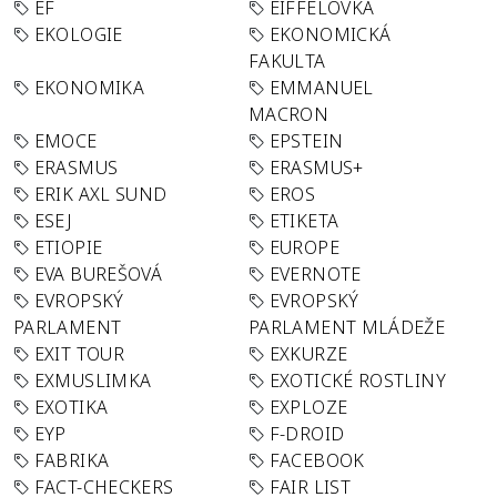
EF
EIFFELOVKA
EKOLOGIE
EKONOMICKÁ
FAKULTA
EKONOMIKA
EMMANUEL
MACRON
EMOCE
EPSTEIN
ERASMUS
ERASMUS+
ERIK AXL SUND
EROS
ESEJ
ETIKETA
ETIOPIE
EUROPE
EVA BUREŠOVÁ
EVERNOTE
EVROPSKÝ
EVROPSKÝ
PARLAMENT
PARLAMENT MLÁDEŽE
EXIT TOUR
EXKURZE
EXMUSLIMKA
EXOTICKÉ ROSTLINY
EXOTIKA
EXPLOZE
EYP
F-DROID
FABRIKA
FACEBOOK
FACT-CHECKERS
FAIR LIST