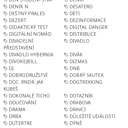
DENÍK N
DESATERO
DEŠTNÝ PRALES
DĚTI
DEZERT
DEZINFORMACE
DIDAKTICKÝ TEST
DIGITAL DANGER
DIGITÁLNÍ NOMÁD
DISTRIBUCE
DIVADELNÍ
DIVADLO
PŘEDSTAVENÍ
DIVADLO HYBERNIA
DIVÁK
DIVOKEJBILL
DIZMAS
DJ
DNB
DOBRODRUŽSTVÍ
DOBRÝ SKUTEK
DOC. RNDR. JAK
DOGTREKKING
KUBEŠ
DOKONALÉ TICHO
DOTAZNÍK
DOUČOVÁNÍ
DRABOVA
DRAMA
DRAVCI
DRBA
DŮLEŽITÉ UDÁLOSTI
DUTERTRE
DÝNĚ