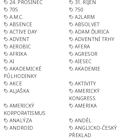
24. PROSINEC
31. ŘÍJEN
70S
750
A.M.C.
A2LARM
ABSENCE
ABSOLVET
ACTIVE DAY
ADAM ĎURICA
ADVENT
ADVENTNÍ TRHY
AEROBIC
AFERA
AFRIKA
AGRESOR
AI
AIESEC
AKADEMICKÉ
AKADEMIE
PŮLHODINKY
AKCE
AKTIVITY
ALJAŠKA
AMERICKÝ
KONGRESS
AMERICKÝ
AMERIKA
KORPORATISMUS
ANALÝZA
ANDĚL
ANDROID
ANGLICKO-ČESKÝ
PŘEKLAD