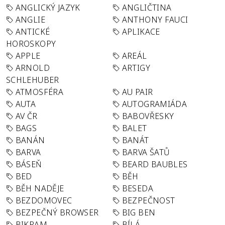
ANGLICKÝ JAZYK
ANGLIČTINA
ANGLIE
ANTHONY FAUCI
ANTICKÉ
APLIKACE
HOROSKOPY
APPLE
AREÁL
ARNOLD
ARTIGY
SCHLEHUBER
ATMOSFÉRA
AU PAIR
AUTA
AUTOGRAMIÁDA
AV ČR
BABOVŘESKY
BAGS
BALET
BANÁN
BANÁT
BARVA
BARVA ŠATŮ
BÁSEŇ
BEARD BAUBLES
BED
BĚH
BĚH NADĚJE
BESEDA
BEZDOMOVEC
BEZPEČNOST
BEZPEČNÝ BROWSER
BIG BEN
BIKRAM
BÍLÁ