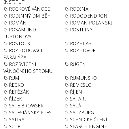
INSTITUT
ROCKOVÉ VÁNOCE
RODINA
RODINNÝ DM BĚH
RODODENDRON
ROMÁN
ROMAN POLANSKI
ROSAMUND
ROSTLINY
LUPTONOVÁ
ROSTOCK
ROZHLAS
ROZHODOVACÍ
ROZHOVOR
PARALÝZA
ROZSVÍCENÍ
RÜGEN
VÁNOČNÍHO STROMU
RUM
RUMUNSKO
ŘECKO
ŘEMESLO
ŘETĚZÁK
ŘÍJEN
ŘÍZEK
SAFARI
SAFE BROWSER
SALÁT
SALESIÁNSKÝ PLES
SALZBURG
SATIRA
SCÉNICKÉ ČTENÍ
SCI-FI
SEARCH ENGINE