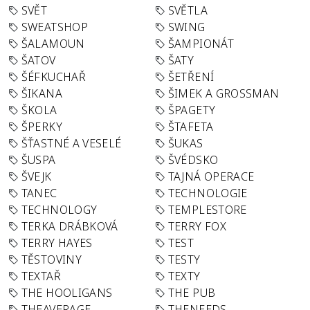
SVĚT
SVĚTLA
SWEATSHOP
SWING
ŠALAMOUN
ŠAMPIONÁT
ŠATOV
ŠATY
ŠÉFKUCHAŘ
ŠETŘENÍ
ŠIKANA
ŠIMEK A GROSSMAN
ŠKOLA
ŠPAGETY
ŠPERKY
ŠTAFETA
ŠŤASTNÉ A VESELÉ
ŠUKAS
ŠUSPA
ŠVÉDSKO
ŠVEJK
TAJNÁ OPERACE
TANEC
TECHNOLOGIE
TECHNOLOGY
TEMPLESTORE
TERKA DRÁBKOVÁ
TERRY FOX
TERRY HAYES
TEST
TĚSTOVINY
TESTY
TEXTAŘ
TEXTY
THE HOOLIGANS
THE PUB
THEAVERAGE
THENEEDS