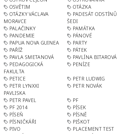
OSVĚTIM
OTÁZKA
OTÁZKY VÁCLAVA
PADESÁT ODSTÍNŮ
MORAVCE
ŠEDI
PALAČINKY
PAMÁTKA
PANDEMIE
PÁNOVÉ
PAPUA NOVA GUINEA
PARTY
PAŘÍŽ
PÁTEK
PAVLA SMETANOVÁ
PAVLÍNA BITAROVÁ
PEDAGOGICKÁ
PENÍZE
FAKULTA
PETICE
PETR LUDWIG
PETR LYNXXI
PETR NOVÁK
PAVLISKA
PETR PAVEL
PF
PF 2014
PÍSEK
PÍSEŇ
PÍSNĚ
PÍSNIČKÁŘI
PIŠKOT
PIVO
PLACEMENT TEST