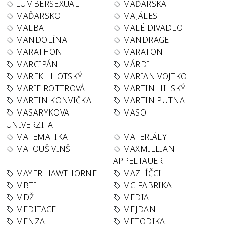
LUMBERSEXUAL
MAĎARSKA
MAĎARSKO
MAJÁLES
MALBA
MALÉ DIVADLO
MANDOLÍNA
MANDRAGE
MARATHON
MARATON
MARCIPÁN
MÁRDI
MAREK LHOTSKÝ
MARIAN VOJTKO
MARIE ROTTROVÁ
MARTIN HILSKÝ
MARTIN KONVIČKA
MARTIN PUTNA
MASARYKOVA
MASO
UNIVERZITA
MATEMATIKA
MATERIÁLY
MATOUŠ VINŠ
MAXMILLIAN
APPELTAUER
MAYER HAWTHORNE
MAZLÍČCI
MBTI
MC FABRIKA
MDŽ
MEDIA
MEDITACE
MEJDAN
MENZA
METODIKA