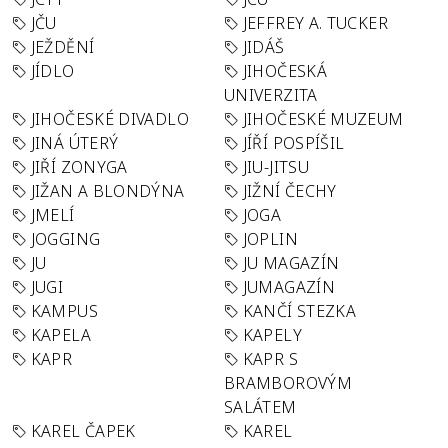
JČU
JEFFREY A. TUCKER
JEŽDĚNÍ
JIDÁŠ
JÍDLO
JIHOČESKÁ
UNIVERZITA
JIHOČESKÉ DIVADLO
JIHOČESKÉ MUZEUM
JINÁ ÚTERÝ
JÍŘÍ POSPÍŠIL
JIŘÍ ZONYGA
JIU-JITSU
JIŽAN A BLONDÝNA
JIŽNÍ ČECHY
JMELÍ
JOGA
JOGGING
JOPLIN
JU
JU MAGAZÍN
JUGI
JUMAGAZÍN
KAMPUS
KANČÍ STEZKA
KAPELA
KAPELY
KAPR
KAPR S
BRAMBOROVÝM
SALÁTEM
KAREL ČAPEK
KAREL