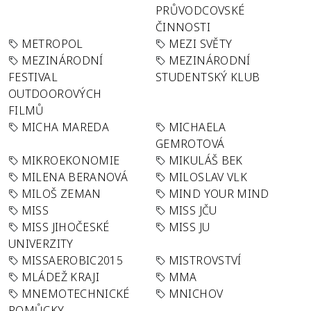
PRŮVODCOVSKÉ
ČINNOSTI
METROPOL
MEZI SVĚTY
MEZINÁRODNÍ
MEZINÁRODNÍ
FESTIVAL
STUDENTSKÝ KLUB
OUTDOOROVÝCH
FILMŮ
MICHA MAREDA
MICHAELA
GEMROTOVÁ
MIKROEKONOMIE
MIKULÁŠ BEK
MILENA BERANOVÁ
MILOSLAV VLK
MILOŠ ZEMAN
MIND YOUR MIND
MISS
MISS JČU
MISS JIHOČESKÉ
MISS JU
UNIVERZITY
MISSAEROBIC2015
MISTROVSTVÍ
MLÁDEŽ KRAJI
MMA
MNEMOTECHNICKÉ
MNICHOV
POMŮCKY