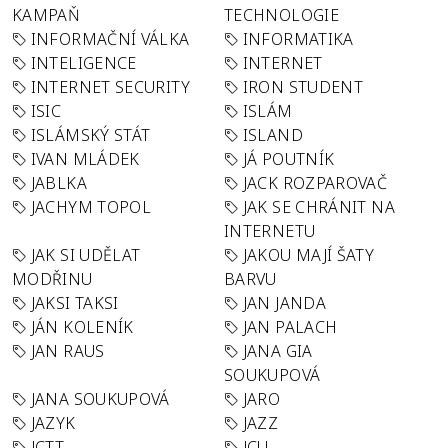
KAMPAŇ
TECHNOLOGIE
INFORMAČNÍ VÁLKA
INFORMATIKA
INTELIGENCE
INTERNET
INTERNET SECURITY
IRON STUDENT
ISIC
ISLÁM
ISLÁMSKÝ STÁT
ISLAND
IVAN MLÁDEK
JÁ POUTNÍK
JABLKA
JACK ROZPAROVAČ
JACHYM TOPOL
JAK SE CHRÁNIT NA
INTERNETU
JAK SI UDĚLAT
JAKOU MAJÍ ŠATY
MODŘINU
BARVU
JAKSI TAKSI
JAN JANDA
JÁN KOLENÍK
JAN PALACH
JAN RAUS
JANA GIA
SOUKUPOVÁ
JANA SOUKUPOVÁ
JARO
JAZYK
JAZZ
JCTT
JCU