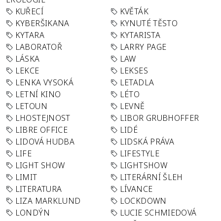
KUŘECÍ
KVĚTÁK
KYBERŠIKANA
KYNUTÉ TĚSTO
KYTARA
KYTARISTA
LABORATOŘ
LARRY PAGE
LÁSKA
LAW
LEKCE
LEKSES
LENKA VYSOKÁ
LETADLA
LETNÍ KINO
LÉTO
LETOUN
LEVNĚ
LHOSTEJNOST
LIBOR GRUBHOFFER
LIBRE OFFICE
LIDÉ
LIDOVÁ HUDBA
LIDSKÁ PRÁVA
LIFE
LIFESTYLE
LIGHT SHOW
LIGHTSHOW
LIMIT
LITERÁRNÍ ŠLEH
LITERATURA
LÍVANCE
LIZA MARKLUND
LOCKDOWN
LONDÝN
LUCIE SCHMIEDOVÁ