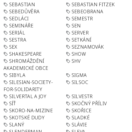
SEBASTIAN
SEBASTIAN FITZEK
SEBEDŮVĚRA
SEBEOBRANA
SEDLÁCI
SEMESTR
SEMINÁŘE
SEN
SERIÁL
SERVER
SESTRA
SETKÁNÍ
SEX
SEZNAMOVÁK
SHAKESPEARE
SHOW
SHROMÁŽDĚNÍ
SHV
AKADEMICKÉ OBCE
SIBYLA
SIGMA
SILESIAN-SOCIETY-
SILSOC
FOR-SOLIDARITY
SILVERTAL A JOY
SILVESTR
SÍŤ
SKOČNÝ PŘÍLIV
SKORO-NA-MIZINE
SKOŘICE
SKOTSKÉ DUDY
SLADKÉ
SLANÝ
SLÁVIE
SLENDERMAN
SLEVA