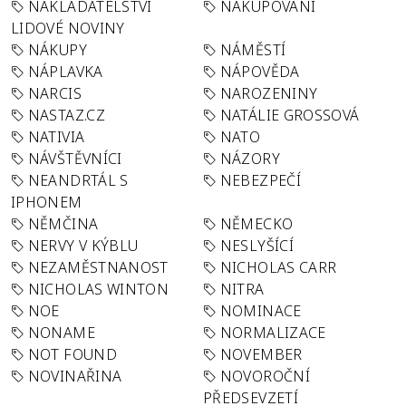
NAKLADATELSTVÍ
NAKUPOVÁNÍ
LIDOVÉ NOVINY
NÁKUPY
NÁMĚSTÍ
NÁPLAVKA
NÁPOVĚDA
NARCIS
NAROZENINY
NASTAZ.CZ
NATÁLIE GROSSOVÁ
NATIVIA
NATO
NÁVŠTĚVNÍCI
NÁZORY
NEANDRTÁL S
NEBEZPEČÍ
IPHONEM
NĚMČINA
NĚMECKO
NERVY V KÝBLU
NESLYŠÍCÍ
NEZAMĚSTNANOST
NICHOLAS CARR
NICHOLAS WINTON
NITRA
NOE
NOMINACE
NONAME
NORMALIZACE
NOT FOUND
NOVEMBER
NOVINAŘINA
NOVOROČNÍ
PŘEDSEVZETÍ