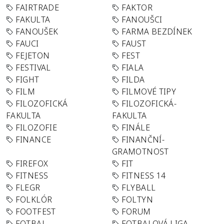
FAIRTRADE
FAKTOR
FAKULTA
FANOUŠCI
FANOUŠEK
FARMA BEZDÍNEK
FAUCI
FAUST
FEJETON
FEST
FESTIVAL
FIALA
FIGHT
FILDA
FILM
FILMOVÉ TIPY
FILOZOFICKÁ
FILOZOFICKÁ-
FAKULTA
FAKULTA
FILOZOFIE
FINÁLE
FINANCE
FINANČNÍ-
GRAMOTNOST
FIREFOX
FIT
FITNESS
FITNESS 14
FLEGR
FLYBALL
FOLKLÓR
FOLTYN
FOOTFEST
FORUM
FOTBAL
FOTBALOVÁ LIGA