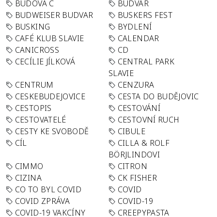
BUDOVA C
BUDVAR
BUDWEISER BUDVAR
BUSKERS FEST
BUSKING
BYDLENÍ
CAFÉ KLUB SLAVIE
CALENDAR
CANICROSS
CD
CECÍLIE JÍLKOVÁ
CENTRAL PARK
SLAVIE
CENTRUM
CENZURA
CESKEBUDEJOVICE
CESTA DO BUDĚJOVIC
CESTOPIS
CESTOVÁNÍ
CESTOVATELÉ
CESTOVNÍ RUCH
CESTY KE SVOBODĚ
CIBULE
CÍL
CILLA & ROLF
BÖRJLINDOVI
CIMMO
CITRON
CIZINA
CK FISHER
CO TO BYL COVID
COVID
COVID ZPRÁVA
COVID-19
COVID-19 VAKCÍNY
CREEPYPASTA