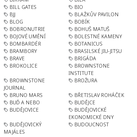
BILL GATES
BIO
BJJ
BLAŽKŮV PAVILON
BLOG
BOBÍK
BOBRONUTRIE
BOHUŠ MATUŠ
BOJOVÉ UMĚNÍ
BOLESTNÉ KAMENY
BOMBARDÉR
BOTANICUS
BRAMBORY
BRASILSKÉ JIU-JITSU
BRAVE
BRIGÁDA
BROKOLICE
BROWNSTONE
INSTITUTE
BROWNSTONE
BROŽURA
JOURNAL
BRUNO MARS
BŘETISLAV ROHÁČEK
BUĎ A NEBO
BUDĚJCE
BUDĚJOVICE
BUDĚJOVICKÉ
EKONOMICKÉ DNY
BUDĚJOVICKÝ
BUDOUCNOST
MAJÁLES