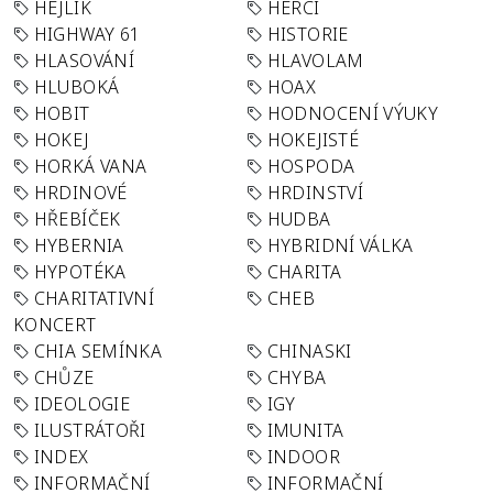
HEJLÍK
HERCI
HIGHWAY 61
HISTORIE
HLASOVÁNÍ
HLAVOLAM
HLUBOKÁ
HOAX
HOBIT
HODNOCENÍ VÝUKY
HOKEJ
HOKEJISTÉ
HORKÁ VANA
HOSPODA
HRDINOVÉ
HRDINSTVÍ
HŘEBÍČEK
HUDBA
HYBERNIA
HYBRIDNÍ VÁLKA
HYPOTÉKA
CHARITA
CHARITATIVNÍ
CHEB
KONCERT
CHIA SEMÍNKA
CHINASKI
CHŮZE
CHYBA
IDEOLOGIE
IGY
ILUSTRÁTOŘI
IMUNITA
INDEX
INDOOR
INFORMAČNÍ
INFORMAČNÍ