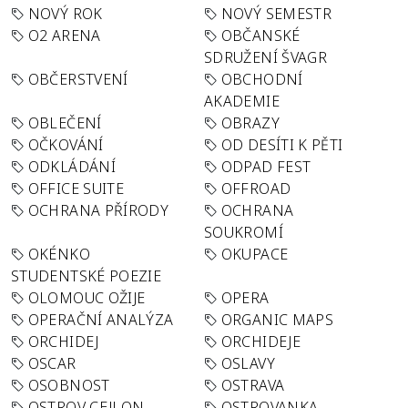
NOVÝ ROK
NOVÝ SEMESTR
O2 ARENA
OBČANSKÉ
SDRUŽENÍ ŠVAGR
OBČERSTVENÍ
OBCHODNÍ
AKADEMIE
OBLEČENÍ
OBRAZY
OČKOVÁNÍ
OD DESÍTI K PĚTI
ODKLÁDÁNÍ
ODPAD FEST
OFFICE SUITE
OFFROAD
OCHRANA PŘÍRODY
OCHRANA
SOUKROMÍ
OKÉNKO
OKUPACE
STUDENTSKÉ POEZIE
OLOMOUC OŽIJE
OPERA
OPERAČNÍ ANALÝZA
ORGANIC MAPS
ORCHIDEJ
ORCHIDEJE
OSCAR
OSLAVY
OSOBNOST
OSTRAVA
OSTROV CEJLON
OSTROVANKA