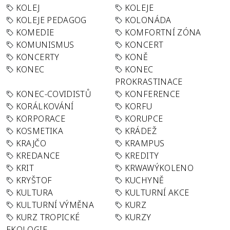
KOLEJ
KOLEJE
KOLEJE PEDAGOG
KOLONÁDA
KOMEDIE
KOMFORTNÍ ZÓNA
KOMUNISMUS
KONCERT
KONCERTY
KONĚ
KONEC
KONEC
PROKRASTINACE
KONEC-COVIDISTŮ
KONFERENCE
KORÁLKOVÁNÍ
KORFU
KORPORACE
KORUPCE
KOSMETIKA
KRÁDEŽ
KRAJČO
KRAMPUS
KREDANCE
KREDITY
KRIT
KRWAWÝKOLENO
KRYŠTOF
KUCHYNĚ
KULTURA
KULTURNÍ AKCE
KULTURNÍ VÝMĚNA
KURZ
KURZ TROPICKÉ
KURZY
EKOLOGIE