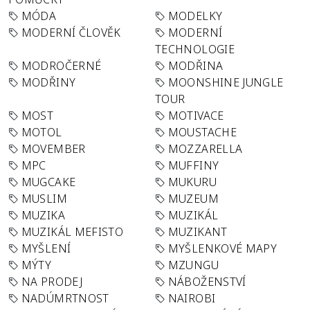
MÓDA
MODELKY
MODERNÍ ČLOVĚK
MODERNÍ
TECHNOLOGIE
MODROČERNÉ
MODŘINA
MODŘINY
MOONSHINE JUNGLE
TOUR
MOST
MOTIVACE
MOTOL
MOUSTACHE
MOVEMBER
MOZZARELLA
MPC
MUFFINY
MUGCAKE
MUKURU
MUSLIM
MUZEUM
MUZIKA
MUZIKÁL
MUZIKÁL MEFISTO
MUZIKANT
MYŠLENÍ
MYŠLENKOVÉ MAPY
MÝTY
MZUNGU
NA PRODEJ
NÁBOŽENSTVÍ
NADÚMRTNOST
NAIROBI