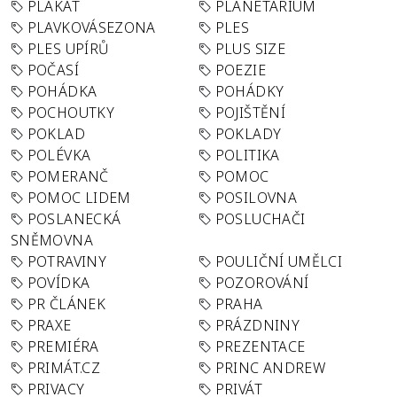
PLAKÁT
PLANETÁRIUM
PLAVKOVÁSEZONA
PLES
PLES UPÍRŮ
PLUS SIZE
POČASÍ
POEZIE
POHÁDKA
POHÁDKY
POCHOUTKY
POJIŠTĚNÍ
POKLAD
POKLADY
POLÉVKA
POLITIKA
POMERANČ
POMOC
POMOC LIDEM
POSILOVNA
POSLANECKÁ
POSLUCHAČI
SNĚMOVNA
POTRAVINY
POULIČNÍ UMĚLCI
POVÍDKA
POZOROVÁNÍ
PR ČLÁNEK
PRAHA
PRAXE
PRÁZDNINY
PREMIÉRA
PREZENTACE
PRIMÁT.CZ
PRINC ANDREW
PRIVACY
PRIVÁT