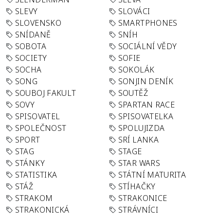
SLEVY
SLOVÁCI
SLOVENSKO
SMARTPHONES
SNÍDANĚ
SNÍH
SOBOTA
SOCIÁLNÍ VĚDY
SOCIETY
SOFIE
SOCHA
SOKOLÁK
SONG
SONJIN DENÍK
SOUBOJ FAKULT
SOUTĚŽ
SOVY
SPARTAN RACE
SPISOVATEL
SPISOVATELKA
SPOLEČNOST
SPOLUJIZDA
SPORT
SRÍ LANKA
STAG
STAGE
STÁNKY
STAR WARS
STATISTIKA
STÁTNÍ MATURITA
STÁŽ
STÍHAČKY
STRAKOM
STRAKONICE
STRAKONICKÁ
STRÁVNÍCI