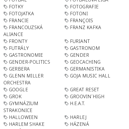
FOTKY
FOTOGRAFIE
FOTOJATKA
FOTONI
FRANCIE
FRANÇOIS
FRANCOUZSKÁ
FRANZ KAFKA
ALIANCE
FRONTY
FURIANT
FUTRÁLY
GASTRONOM
GASTRONOMIE
GENDER
GENDER-POLITICS
GEOCACHING
GERBERA
GERMANISTIKA
GLENN MILLER
GOJA MUSIC HALL
ORCHESTRA
GOOGLE
GREAT RESET
GROK
GROOVIN´HIGH
GYMNÁZIUM
H.E.A.T.
STRAKONICE
HALLOWEEN
HARLEJ
HARLEM SHAKE
HÁZENÁ