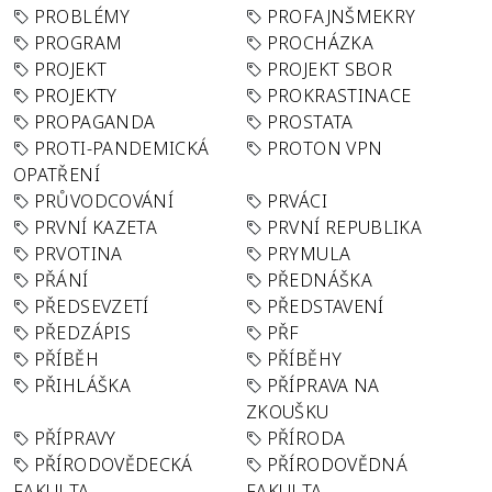
PROBLÉMY
PROFAJNŠMEKRY
PROGRAM
PROCHÁZKA
PROJEKT
PROJEKT SBOR
PROJEKTY
PROKRASTINACE
PROPAGANDA
PROSTATA
PROTI-PANDEMICKÁ
PROTON VPN
OPATŘENÍ
PRŮVODCOVÁNÍ
PRVÁCI
PRVNÍ KAZETA
PRVNÍ REPUBLIKA
PRVOTINA
PRYMULA
PŘÁNÍ
PŘEDNÁŠKA
PŘEDSEVZETÍ
PŘEDSTAVENÍ
PŘEDZÁPIS
PŘF
PŘÍBĚH
PŘÍBĚHY
PŘIHLÁŠKA
PŘÍPRAVA NA
ZKOUŠKU
PŘÍPRAVY
PŘÍRODA
PŘÍRODOVĚDECKÁ
PŘÍRODOVĚDNÁ
FAKULTA
FAKULTA