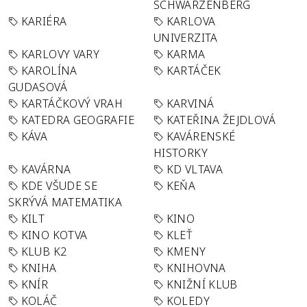
SCHWARZENBERG
KARIÉRA
KARLOVA
UNIVERZITA
KARLOVY VARY
KARMA
KAROLÍNA
KARTÁČEK
GUDASOVÁ
KARTÁČKOVÝ VRAH
KARVINÁ
KATEDRA GEOGRAFIE
KATEŘINA ŽEJDLOVÁ
KÁVA
KAVÁRENSKÉ
HISTORKY
KAVÁRNA
KD VLTAVA
KDE VŠUDE SE
KEŇA
SKRÝVÁ MATEMATIKA
KILT
KINO
KINO KOTVA
KLEŤ
KLUB K2
KMENY
KNIHA
KNIHOVNA
KNÍR
KNIŽNÍ KLUB
KOLÁČ
KOLEDY