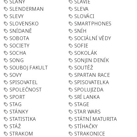
SLANÝ
SLÁVIE
SLENDERMAN
SLEVA
SLEVY
SLOVÁCI
SLOVENSKO
SMARTPHONES
SNÍDANĚ
SNÍH
SOBOTA
SOCIÁLNÍ VĚDY
SOCIETY
SOFIE
SOCHA
SOKOLÁK
SONG
SONJIN DENÍK
SOUBOJ FAKULT
SOUTĚŽ
SOVY
SPARTAN RACE
SPISOVATEL
SPISOVATELKA
SPOLEČNOST
SPOLUJIZDA
SPORT
SRÍ LANKA
STAG
STAGE
STÁNKY
STAR WARS
STATISTIKA
STÁTNÍ MATURITA
STÁŽ
STÍHAČKY
STRAKOM
STRAKONICE