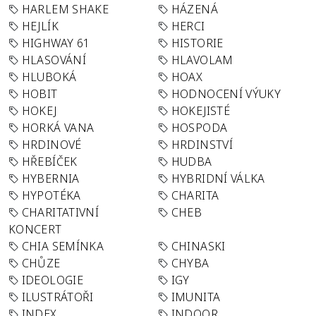
HARLEM SHAKE
HÁZENÁ
HEJLÍK
HERCI
HIGHWAY 61
HISTORIE
HLASOVÁNÍ
HLAVOLAM
HLUBOKÁ
HOAX
HOBIT
HODNOCENÍ VÝUKY
HOKEJ
HOKEJISTÉ
HORKÁ VANA
HOSPODA
HRDINOVÉ
HRDINSTVÍ
HŘEBÍČEK
HUDBA
HYBERNIA
HYBRIDNÍ VÁLKA
HYPOTÉKA
CHARITA
CHARITATIVNÍ
CHEB
KONCERT
CHIA SEMÍNKA
CHINASKI
CHŮZE
CHYBA
IDEOLOGIE
IGY
ILUSTRÁTOŘI
IMUNITA
INDEX
INDOOR