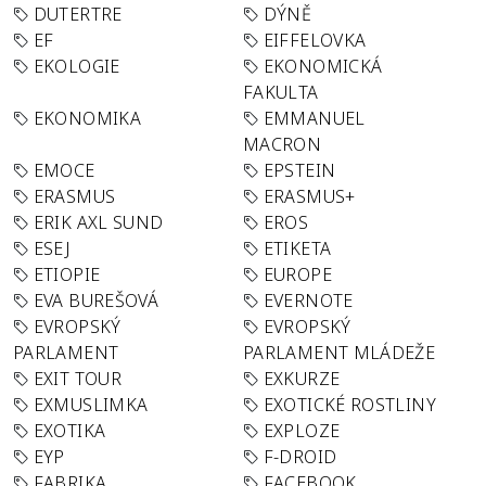
DUTERTRE
DÝNĚ
EF
EIFFELOVKA
EKOLOGIE
EKONOMICKÁ
FAKULTA
EKONOMIKA
EMMANUEL
MACRON
EMOCE
EPSTEIN
ERASMUS
ERASMUS+
ERIK AXL SUND
EROS
ESEJ
ETIKETA
ETIOPIE
EUROPE
EVA BUREŠOVÁ
EVERNOTE
EVROPSKÝ
EVROPSKÝ
PARLAMENT
PARLAMENT MLÁDEŽE
EXIT TOUR
EXKURZE
EXMUSLIMKA
EXOTICKÉ ROSTLINY
EXOTIKA
EXPLOZE
EYP
F-DROID
FABRIKA
FACEBOOK