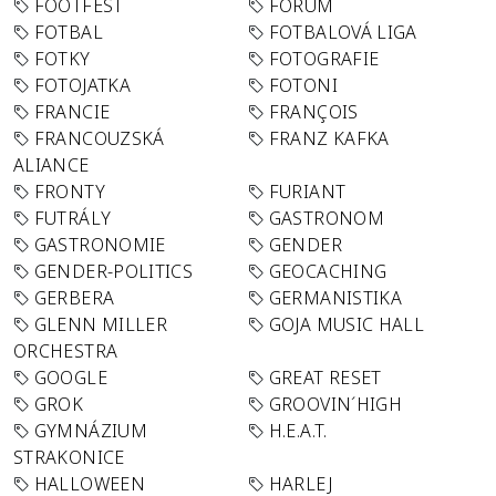
FOOTFEST
FORUM
FOTBAL
FOTBALOVÁ LIGA
FOTKY
FOTOGRAFIE
FOTOJATKA
FOTONI
FRANCIE
FRANÇOIS
FRANCOUZSKÁ
FRANZ KAFKA
ALIANCE
FRONTY
FURIANT
FUTRÁLY
GASTRONOM
GASTRONOMIE
GENDER
GENDER-POLITICS
GEOCACHING
GERBERA
GERMANISTIKA
GLENN MILLER
GOJA MUSIC HALL
ORCHESTRA
GOOGLE
GREAT RESET
GROK
GROOVIN´HIGH
GYMNÁZIUM
H.E.A.T.
STRAKONICE
HALLOWEEN
HARLEJ