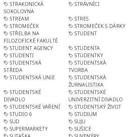
STRAKONICKÁ
STRÁVNÍCI
SOKOLOVNA
STREAM
STRES
STROMEČEK
STROMEČEK S DÁRKY
STŘELBA NA
STUDENT
FILOZOFICKÉ FAKULTĚ
STUDENT AGENCY
STUDENTA
STUDENTI
STUDENTKY
STUDENTSKÁ
STUDENTSKÁ
STŘEDA
TVORBA
STUDENTSKÁ UNIE
STUDENTSKÁ
ŽURNALISTIKA
STUDENTSKÉ
STUDENTSKÉ
DIVADLO
UNIVERZITNÍ DIVADLO
STUDENTSKÉ VAŘENÍ
STUDENTSKÝ ŽIVOT
STUDIO 6
STUDIUM
SUD
SUJU
SUPERMARKETY
SUŠICE
SUTAŠKA
SUVENÝRY