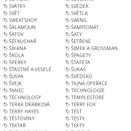
SVÁTKY
SVĚDEK
SVĚT
SVĚTLA
SWEATSHOP
SWING
ŠALAMOUN
ŠAMPIONÁT
ŠATOV
ŠATY
ŠÉFKUCHAŘ
ŠETŘENÍ
ŠIKANA
ŠIMEK A GROSSMAN
ŠKOLA
ŠPAGETY
ŠPERKY
ŠTAFETA
ŠŤASTNÉ A VESELÉ
ŠUKAS
ŠUSPA
ŠVÉDSKO
ŠVEJK
TAJNÁ OPERACE
TANEC
TECHNOLOGIE
TECHNOLOGY
TEMPLESTORE
TERKA DRÁBKOVÁ
TERRY FOX
TERRY HAYES
TEST
TĚSTOVINY
TESTY
TEXTAŘ
TEXTY