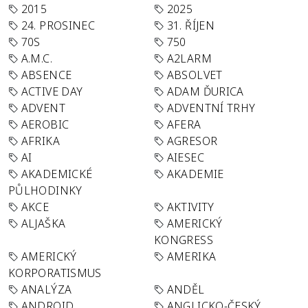
2015
2025
24. PROSINEC
31. ŘÍJEN
70S
750
A.M.C.
A2LARM
ABSENCE
ABSOLVET
ACTIVE DAY
ADAM ĎURICA
ADVENT
ADVENTNÍ TRHY
AEROBIC
AFERA
AFRIKA
AGRESOR
AI
AIESEC
AKADEMICKÉ
AKADEMIE
PŮLHODINKY
AKCE
AKTIVITY
ALJAŠKA
AMERICKÝ
KONGRESS
AMERICKÝ
AMERIKA
KORPORATISMUS
ANALÝZA
ANDĚL
ANDROID
ANGLICKO-ČESKÝ