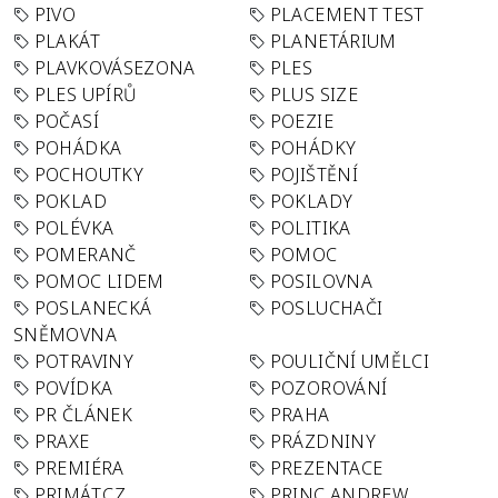
PIVO
PLACEMENT TEST
PLAKÁT
PLANETÁRIUM
PLAVKOVÁSEZONA
PLES
PLES UPÍRŮ
PLUS SIZE
POČASÍ
POEZIE
POHÁDKA
POHÁDKY
POCHOUTKY
POJIŠTĚNÍ
POKLAD
POKLADY
POLÉVKA
POLITIKA
POMERANČ
POMOC
POMOC LIDEM
POSILOVNA
POSLANECKÁ
POSLUCHAČI
SNĚMOVNA
POTRAVINY
POULIČNÍ UMĚLCI
POVÍDKA
POZOROVÁNÍ
PR ČLÁNEK
PRAHA
PRAXE
PRÁZDNINY
PREMIÉRA
PREZENTACE
PRIMÁT.CZ
PRINC ANDREW