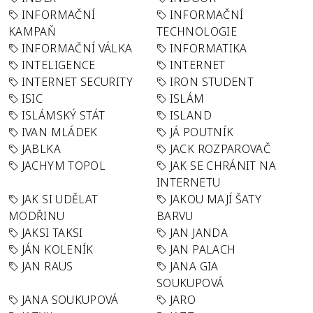
INFORMAČNÍ
INFORMAČNÍ
KAMPAŇ
TECHNOLOGIE
INFORMAČNÍ VÁLKA
INFORMATIKA
INTELIGENCE
INTERNET
INTERNET SECURITY
IRON STUDENT
ISIC
ISLÁM
ISLÁMSKÝ STÁT
ISLAND
IVAN MLÁDEK
JÁ POUTNÍK
JABLKA
JACK ROZPAROVAČ
JACHYM TOPOL
JAK SE CHRÁNIT NA
INTERNETU
JAK SI UDĚLAT
JAKOU MAJÍ ŠATY
MODŘINU
BARVU
JAKSI TAKSI
JAN JANDA
JÁN KOLENÍK
JAN PALACH
JAN RAUS
JANA GIA
SOUKUPOVÁ
JANA SOUKUPOVÁ
JARO