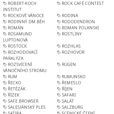
ROBERT-KOCH
ROCK CAFÉ CONTEST
INSTITUT
ROCKOVÉ VÁNOCE
RODINA
RODINNÝ DM BĚH
RODODENDRON
ROMÁN
ROMAN POLANSKI
ROSAMUND
ROSTLINY
LUPTONOVÁ
ROSTOCK
ROZHLAS
ROZHODOVACÍ
ROZHOVOR
PARALÝZA
ROZSVÍCENÍ
RÜGEN
VÁNOČNÍHO STROMU
RUM
RUMUNSKO
ŘECKO
ŘEMESLO
ŘETĚZÁK
ŘÍJEN
ŘÍZEK
SAFARI
SAFE BROWSER
SALÁT
SALESIÁNSKÝ PLES
SALZBURG
SATIRA
SCÉNICKÉ ČTENÍ