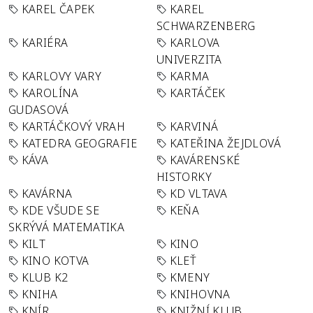
KAREL ČAPEK
KAREL
SCHWARZENBERG
KARIÉRA
KARLOVA
UNIVERZITA
KARLOVY VARY
KARMA
KAROLÍNA
KARTÁČEK
GUDASOVÁ
KARTÁČKOVÝ VRAH
KARVINÁ
KATEDRA GEOGRAFIE
KATEŘINA ŽEJDLOVÁ
KÁVA
KAVÁRENSKÉ
HISTORKY
KAVÁRNA
KD VLTAVA
KDE VŠUDE SE
KEŇA
SKRÝVÁ MATEMATIKA
KILT
KINO
KINO KOTVA
KLEŤ
KLUB K2
KMENY
KNIHA
KNIHOVNA
KNÍR
KNIŽNÍ KLUB