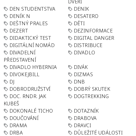
DVEŘÍ
DEN STUDENTSTVA
DENIK
DENÍK N
DESATERO
DEŠTNÝ PRALES
DĚTI
DEZERT
DEZINFORMACE
DIDAKTICKÝ TEST
DIGITAL DANGER
DIGITÁLNÍ NOMÁD
DISTRIBUCE
DIVADELNÍ
DIVADLO
PŘEDSTAVENÍ
DIVADLO HYBERNIA
DIVÁK
DIVOKEJBILL
DIZMAS
DJ
DNB
DOBRODRUŽSTVÍ
DOBRÝ SKUTEK
DOC. RNDR. JAK
DOGTREKKING
KUBEŠ
DOKONALÉ TICHO
DOTAZNÍK
DOUČOVÁNÍ
DRABOVA
DRAMA
DRAVCI
DRBA
DŮLEŽITÉ UDÁLOSTI