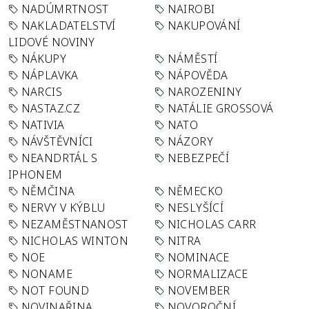
NADÚMRTNOST
NAIROBI
NAKLADATELSTVÍ
NAKUPOVÁNÍ
LIDOVÉ NOVINY
NÁKUPY
NÁMĚSTÍ
NÁPLAVKA
NÁPOVĚDA
NARCIS
NAROZENINY
NASTAZ.CZ
NATÁLIE GROSSOVÁ
NATIVIA
NATO
NÁVŠTĚVNÍCI
NÁZORY
NEANDRTÁL S
NEBEZPEČÍ
IPHONEM
NĚMČINA
NĚMECKO
NERVY V KÝBLU
NESLYŠÍCÍ
NEZAMĚSTNANOST
NICHOLAS CARR
NICHOLAS WINTON
NITRA
NOE
NOMINACE
NONAME
NORMALIZACE
NOT FOUND
NOVEMBER
NOVINAŘINA
NOVOROČNÍ