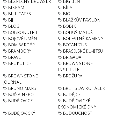
BEZPEČNÝ BROWSER
BIG BEN
BIKRAM
BÍLÁ
BILL GATES
BIO
BJJ
BLAŽKŮV PAVILON
BLOG
BOBÍK
BOBRONUTRIE
BOHUŠ MATUŠ
BOJOVÉ UMĚNÍ
BOLESTNÉ KAMENY
BOMBARDÉR
BOTANICUS
BRAMBORY
BRASILSKÉ JIU-JITSU
BRAVE
BRIGÁDA
BROKOLICE
BROWNSTONE
INSTITUTE
BROWNSTONE
BROŽURA
JOURNAL
BRUNO MARS
BŘETISLAV ROHÁČEK
BUĎ A NEBO
BUDĚJCE
BUDĚJOVICE
BUDĚJOVICKÉ
EKONOMICKÉ DNY
BUDĚJOVICKÝ
BUDOUCNOST