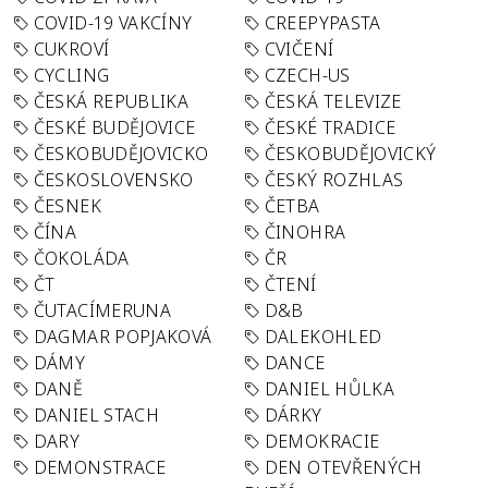
COVID-19 VAKCÍNY
CREEPYPASTA
CUKROVÍ
CVIČENÍ
CYCLING
CZECH-US
ČESKÁ REPUBLIKA
ČESKÁ TELEVIZE
ČESKÉ BUDĚJOVICE
ČESKÉ TRADICE
ČESKOBUDĚJOVICKO
ČESKOBUDĚJOVICKÝ
ČESKOSLOVENSKO
ČESKÝ ROZHLAS
ČESNEK
ČETBA
ČÍNA
ČINOHRA
ČOKOLÁDA
ČR
ČT
ČTENÍ
ČUTACÍMERUNA
D&B
DAGMAR POPJAKOVÁ
DALEKOHLED
DÁMY
DANCE
DANĚ
DANIEL HŮLKA
DANIEL STACH
DÁRKY
DARY
DEMOKRACIE
DEMONSTRACE
DEN OTEVŘENÝCH