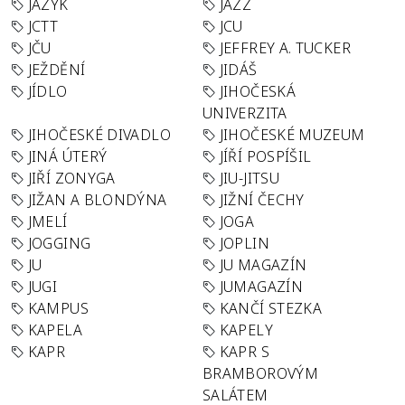
JAZYK
JAZZ
JCTT
JCU
JČU
JEFFREY A. TUCKER
JEŽDĚNÍ
JIDÁŠ
JÍDLO
JIHOČESKÁ
UNIVERZITA
JIHOČESKÉ DIVADLO
JIHOČESKÉ MUZEUM
JINÁ ÚTERÝ
JÍŘÍ POSPÍŠIL
JIŘÍ ZONYGA
JIU-JITSU
JIŽAN A BLONDÝNA
JIŽNÍ ČECHY
JMELÍ
JOGA
JOGGING
JOPLIN
JU
JU MAGAZÍN
JUGI
JUMAGAZÍN
KAMPUS
KANČÍ STEZKA
KAPELA
KAPELY
KAPR
KAPR S
BRAMBOROVÝM
SALÁTEM