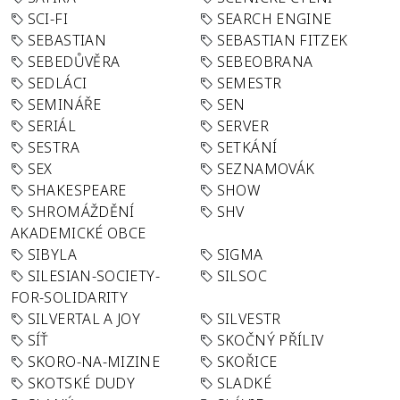
SCI-FI
SEARCH ENGINE
SEBASTIAN
SEBASTIAN FITZEK
SEBEDŮVĚRA
SEBEOBRANA
SEDLÁCI
SEMESTR
SEMINÁŘE
SEN
SERIÁL
SERVER
SESTRA
SETKÁNÍ
SEX
SEZNAMOVÁK
SHAKESPEARE
SHOW
SHROMÁŽDĚNÍ
SHV
AKADEMICKÉ OBCE
SIBYLA
SIGMA
SILESIAN-SOCIETY-
SILSOC
FOR-SOLIDARITY
SILVERTAL A JOY
SILVESTR
SÍŤ
SKOČNÝ PŘÍLIV
SKORO-NA-MIZINE
SKOŘICE
SKOTSKÉ DUDY
SLADKÉ