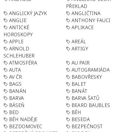
PŘEKLAD
ANGLICKÝ JAZYK
ANGLIČTINA
ANGLIE
ANTHONY FAUCI
ANTICKÉ
APLIKACE
HOROSKOPY
APPLE
AREÁL
ARNOLD
ARTIGY
SCHLEHUBER
ATMOSFÉRA
AU PAIR
AUTA
AUTOGRAMIÁDA
AV ČR
BABOVŘESKY
BAGS
BALET
BANÁN
BANÁT
BARVA
BARVA ŠATŮ
BÁSEŇ
BEARD BAUBLES
BED
BĚH
BĚH NADĚJE
BESEDA
BEZDOMOVEC
BEZPEČNOST