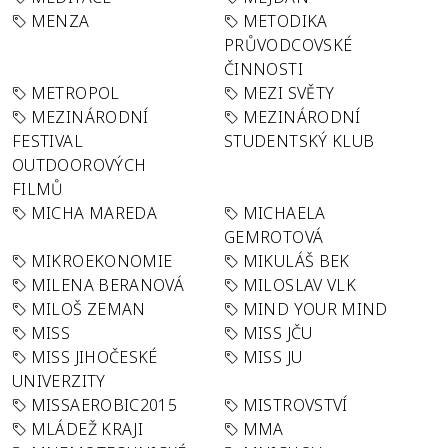
MENZA
METODIKA
PRŮVODCOVSKÉ
ČINNOSTI
METROPOL
MEZI SVĚTY
MEZINÁRODNÍ
MEZINÁRODNÍ
FESTIVAL
STUDENTSKÝ KLUB
OUTDOOROVÝCH
FILMŮ
MICHA MAREDA
MICHAELA
GEMROTOVÁ
MIKROEKONOMIE
MIKULÁŠ BEK
MILENA BERANOVÁ
MILOSLAV VLK
MILOŠ ZEMAN
MIND YOUR MIND
MISS
MISS JČU
MISS JIHOČESKÉ
MISS JU
UNIVERZITY
MISSAEROBIC2015
MISTROVSTVÍ
MLÁDEŽ KRAJI
MMA