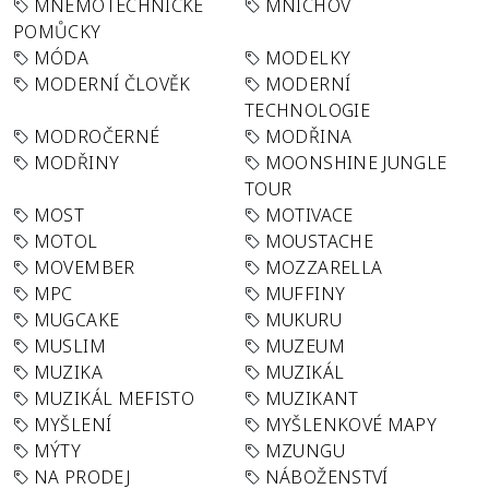
MNEMOTECHNICKÉ
MNICHOV
POMŮCKY
MÓDA
MODELKY
MODERNÍ ČLOVĚK
MODERNÍ
TECHNOLOGIE
MODROČERNÉ
MODŘINA
MODŘINY
MOONSHINE JUNGLE
TOUR
MOST
MOTIVACE
MOTOL
MOUSTACHE
MOVEMBER
MOZZARELLA
MPC
MUFFINY
MUGCAKE
MUKURU
MUSLIM
MUZEUM
MUZIKA
MUZIKÁL
MUZIKÁL MEFISTO
MUZIKANT
MYŠLENÍ
MYŠLENKOVÉ MAPY
MÝTY
MZUNGU
NA PRODEJ
NÁBOŽENSTVÍ