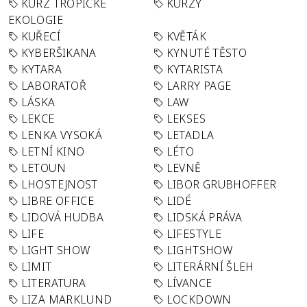
KURZ TROPICKÉ
KURZY
EKOLOGIE
KUŘECÍ
KVĚTÁK
KYBERŠIKANA
KYNUTÉ TĚSTO
KYTARA
KYTARISTA
LABORATOŘ
LARRY PAGE
LÁSKA
LAW
LEKCE
LEKSES
LENKA VYSOKÁ
LETADLA
LETNÍ KINO
LÉTO
LETOUN
LEVNĚ
LHOSTEJNOST
LIBOR GRUBHOFFER
LIBRE OFFICE
LIDÉ
LIDOVÁ HUDBA
LIDSKÁ PRÁVA
LIFE
LIFESTYLE
LIGHT SHOW
LIGHTSHOW
LIMIT
LITERÁRNÍ ŠLEH
LITERATURA
LÍVANCE
LIZA MARKLUND
LOCKDOWN