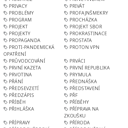
PRIVACY
PRIVÁT
PROBLÉMY
PROFAJNŠMEKRY
PROGRAM
PROCHÁZKA
PROJEKT
PROJEKT SBOR
PROJEKTY
PROKRASTINACE
PROPAGANDA
PROSTATA
PROTI-PANDEMICKÁ
PROTON VPN
OPATŘENÍ
PRŮVODCOVÁNÍ
PRVÁCI
PRVNÍ KAZETA
PRVNÍ REPUBLIKA
PRVOTINA
PRYMULA
PŘÁNÍ
PŘEDNÁŠKA
PŘEDSEVZETÍ
PŘEDSTAVENÍ
PŘEDZÁPIS
PŘF
PŘÍBĚH
PŘÍBĚHY
PŘIHLÁŠKA
PŘÍPRAVA NA
ZKOUŠKU
PŘÍPRAVY
PŘÍRODA