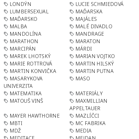
LONDÝN
LUCIE SCHMIEDOVÁ
LUMBERSEXUAL
MAĎARSKA
MAĎARSKO
MAJÁLES
MALBA
MALÉ DIVADLO
MANDOLÍNA
MANDRAGE
MARATHON
MARATON
MARCIPÁN
MÁRDI
MAREK LHOTSKÝ
MARIAN VOJTKO
MARIE ROTTROVÁ
MARTIN HILSKÝ
MARTIN KONVIČKA
MARTIN PUTNA
MASARYKOVA
MASO
UNIVERZITA
MATEMATIKA
MATERIÁLY
MATOUŠ VINŠ
MAXMILLIAN
APPELTAUER
MAYER HAWTHORNE
MAZLÍČCI
MBTI
MC FABRIKA
MDŽ
MEDIA
MEDITACE
MEJDAN