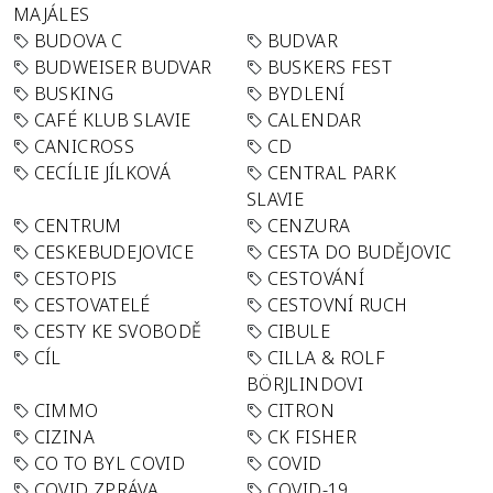
MAJÁLES
BUDOVA C
BUDVAR
BUDWEISER BUDVAR
BUSKERS FEST
BUSKING
BYDLENÍ
CAFÉ KLUB SLAVIE
CALENDAR
CANICROSS
CD
CECÍLIE JÍLKOVÁ
CENTRAL PARK
SLAVIE
CENTRUM
CENZURA
CESKEBUDEJOVICE
CESTA DO BUDĚJOVIC
CESTOPIS
CESTOVÁNÍ
CESTOVATELÉ
CESTOVNÍ RUCH
CESTY KE SVOBODĚ
CIBULE
CÍL
CILLA & ROLF
BÖRJLINDOVI
CIMMO
CITRON
CIZINA
CK FISHER
CO TO BYL COVID
COVID
COVID ZPRÁVA
COVID-19