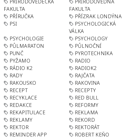
PŘÍRODOVĚDECKÁ
PŘÍRODOVĚDNÁ
FAKULTA
FAKULTA
PŘÍRUČKA
PŘÍZRAK LONDÝNA
PSI
PSYCHOLOGICKÁ
VÁLKA
PSYCHOLOGIE
PSYCHOLOGY
PŮLMARATON
PŮLNOČNÍ
PUNČ
PYROTECHNIKA
PYŽAMO
RADIO
RÁDIO K2
RADIOK2
RADY
RAJČATA
RAKOUSKO
RAKOVINA
RECEPT
RECEPTY
RECYKLACE
RED BULL
REDAKCE
REFORMY
REKAPITULACE
REKLAMA
REKLAMY
REKORD
REKTOR
REKTORÁT
REMINDER APP
ROBERT KEŇO