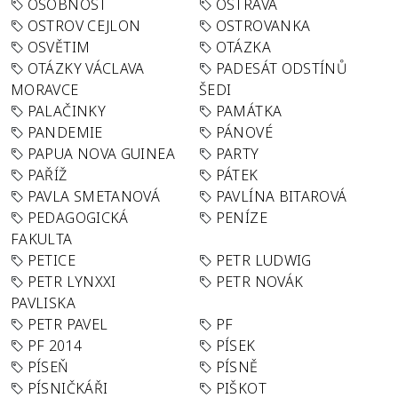
OSOBNOST
OSTRAVA
OSTROV CEJLON
OSTROVANKA
OSVĚTIM
OTÁZKA
OTÁZKY VÁCLAVA
PADESÁT ODSTÍNŮ
MORAVCE
ŠEDI
PALAČINKY
PAMÁTKA
PANDEMIE
PÁNOVÉ
PAPUA NOVA GUINEA
PARTY
PAŘÍŽ
PÁTEK
PAVLA SMETANOVÁ
PAVLÍNA BITAROVÁ
PEDAGOGICKÁ
PENÍZE
FAKULTA
PETICE
PETR LUDWIG
PETR LYNXXI
PETR NOVÁK
PAVLISKA
PETR PAVEL
PF
PF 2014
PÍSEK
PÍSEŇ
PÍSNĚ
PÍSNIČKÁŘI
PIŠKOT