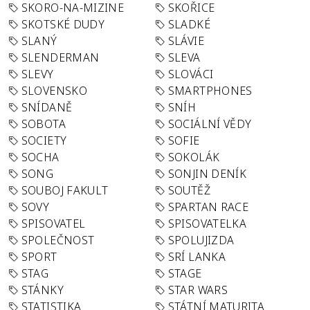
SKORO-NA-MIZINE
SKOŘICE
SKOTSKÉ DUDY
SLADKÉ
SLANÝ
SLÁVIE
SLENDERMAN
SLEVA
SLEVY
SLOVÁCI
SLOVENSKO
SMARTPHONES
SNÍDANĚ
SNÍH
SOBOTA
SOCIÁLNÍ VĚDY
SOCIETY
SOFIE
SOCHA
SOKOLÁK
SONG
SONJIN DENÍK
SOUBOJ FAKULT
SOUTĚŽ
SOVY
SPARTAN RACE
SPISOVATEL
SPISOVATELKA
SPOLEČNOST
SPOLUJIZDA
SPORT
SRÍ LANKA
STAG
STAGE
STÁNKY
STAR WARS
STATISTIKA
STÁTNÍ MATURITA