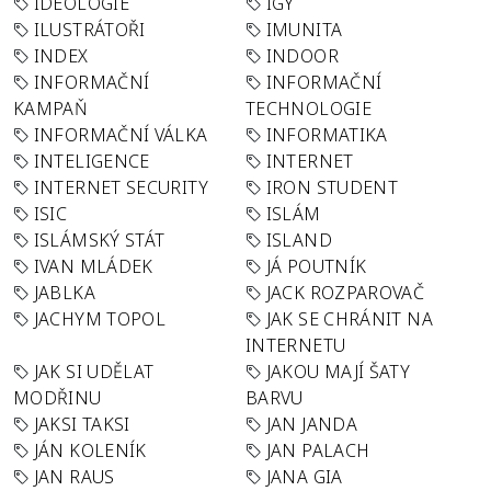
IDEOLOGIE
IGY
ILUSTRÁTOŘI
IMUNITA
INDEX
INDOOR
INFORMAČNÍ
INFORMAČNÍ
KAMPAŇ
TECHNOLOGIE
INFORMAČNÍ VÁLKA
INFORMATIKA
INTELIGENCE
INTERNET
INTERNET SECURITY
IRON STUDENT
ISIC
ISLÁM
ISLÁMSKÝ STÁT
ISLAND
IVAN MLÁDEK
JÁ POUTNÍK
JABLKA
JACK ROZPAROVAČ
JACHYM TOPOL
JAK SE CHRÁNIT NA
INTERNETU
JAK SI UDĚLAT
JAKOU MAJÍ ŠATY
MODŘINU
BARVU
JAKSI TAKSI
JAN JANDA
JÁN KOLENÍK
JAN PALACH
JAN RAUS
JANA GIA