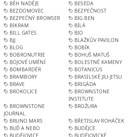
BĚH NADĚJE
BESEDA
BEZDOMOVEC
BEZPEČNOST
BEZPEČNÝ BROWSER
BIG BEN
BIKRAM
BÍLÁ
BILL GATES
BIO
BJJ
BLAŽKŮV PAVILON
BLOG
BOBÍK
BOBRONUTRIE
BOHUŠ MATUŠ
BOJOVÉ UMĚNÍ
BOLESTNÉ KAMENY
BOMBARDÉR
BOTANICUS
BRAMBORY
BRASILSKÉ JIU-JITSU
BRAVE
BRIGÁDA
BROKOLICE
BROWNSTONE
INSTITUTE
BROWNSTONE
BROŽURA
JOURNAL
BRUNO MARS
BŘETISLAV ROHÁČEK
BUĎ A NEBO
BUDĚJCE
BUDĚJOVICE
BUDĚJOVICKÉ