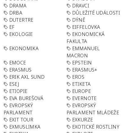
DRAMA
DRAVCI
DRBA
DŮLEŽITÉ UDÁLOSTI
DUTERTRE
DÝNĚ
EF
EIFFELOVKA
EKOLOGIE
EKONOMICKÁ
FAKULTA
EKONOMIKA
EMMANUEL
MACRON
EMOCE
EPSTEIN
ERASMUS
ERASMUS+
ERIK AXL SUND
EROS
ESEJ
ETIKETA
ETIOPIE
EUROPE
EVA BUREŠOVÁ
EVERNOTE
EVROPSKÝ
EVROPSKÝ
PARLAMENT
PARLAMENT MLÁDEŽE
EXIT TOUR
EXKURZE
EXMUSLIMKA
EXOTICKÉ ROSTLINY