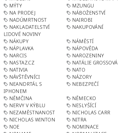
MÝTY
MZUNGU
NA PRODEJ
NÁBOŽENSTVÍ
NADÚMRTNOST
NAIROBI
NAKLADATELSTVÍ
NAKUPOVÁNÍ
LIDOVÉ NOVINY
NÁKUPY
NÁMĚSTÍ
NÁPLAVKA
NÁPOVĚDA
NARCIS
NAROZENINY
NASTAZ.CZ
NATÁLIE GROSSOVÁ
NATIVIA
NATO
NÁVŠTĚVNÍCI
NÁZORY
NEANDRTÁL S
NEBEZPEČÍ
IPHONEM
NĚMČINA
NĚMECKO
NERVY V KÝBLU
NESLYŠÍCÍ
NEZAMĚSTNANOST
NICHOLAS CARR
NICHOLAS WINTON
NITRA
NOE
NOMINACE