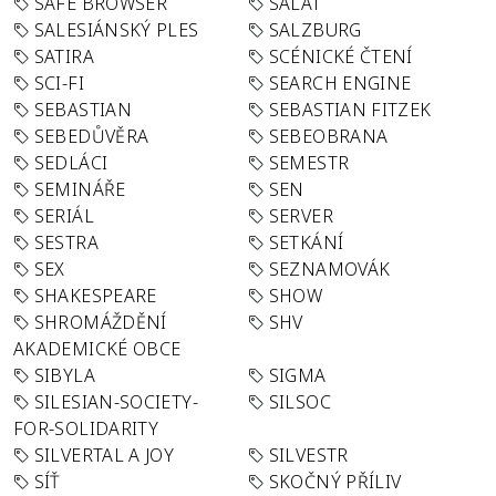
SAFE BROWSER
SALÁT
SALESIÁNSKÝ PLES
SALZBURG
SATIRA
SCÉNICKÉ ČTENÍ
SCI-FI
SEARCH ENGINE
SEBASTIAN
SEBASTIAN FITZEK
SEBEDŮVĚRA
SEBEOBRANA
SEDLÁCI
SEMESTR
SEMINÁŘE
SEN
SERIÁL
SERVER
SESTRA
SETKÁNÍ
SEX
SEZNAMOVÁK
SHAKESPEARE
SHOW
SHROMÁŽDĚNÍ
SHV
AKADEMICKÉ OBCE
SIBYLA
SIGMA
SILESIAN-SOCIETY-
SILSOC
FOR-SOLIDARITY
SILVERTAL A JOY
SILVESTR
SÍŤ
SKOČNÝ PŘÍLIV