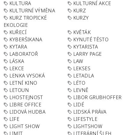
KULTURA
KULTURNÍ AKCE
KULTURNÍ VÝMĚNA
KURZ
KURZ TROPICKÉ
KURZY
EKOLOGIE
KUŘECÍ
KVĚTÁK
KYBERŠIKANA
KYNUTÉ TĚSTO
KYTARA
KYTARISTA
LABORATOŘ
LARRY PAGE
LÁSKA
LAW
LEKCE
LEKSES
LENKA VYSOKÁ
LETADLA
LETNÍ KINO
LÉTO
LETOUN
LEVNĚ
LHOSTEJNOST
LIBOR GRUBHOFFER
LIBRE OFFICE
LIDÉ
LIDOVÁ HUDBA
LIDSKÁ PRÁVA
LIFE
LIFESTYLE
LIGHT SHOW
LIGHTSHOW
LIMIT
LITERÁRNÍ ŠLEH