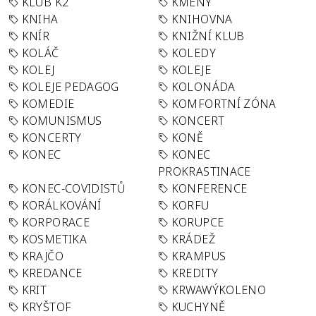
KLUB K2
KMENY
KNIHA
KNIHOVNA
KNÍR
KNIŽNÍ KLUB
KOLÁČ
KOLEDY
KOLEJ
KOLEJE
KOLEJE PEDAGOG
KOLONÁDA
KOMEDIE
KOMFORTNÍ ZÓNA
KOMUNISMUS
KONCERT
KONCERTY
KONĚ
KONEC
KONEC
PROKRASTINACE
KONEC-COVIDISTŮ
KONFERENCE
KORÁLKOVÁNÍ
KORFU
KORPORACE
KORUPCE
KOSMETIKA
KRÁDEŽ
KRAJČO
KRAMPUS
KREDANCE
KREDITY
KRIT
KRWAWÝKOLENO
KRYŠTOF
KUCHYNĚ