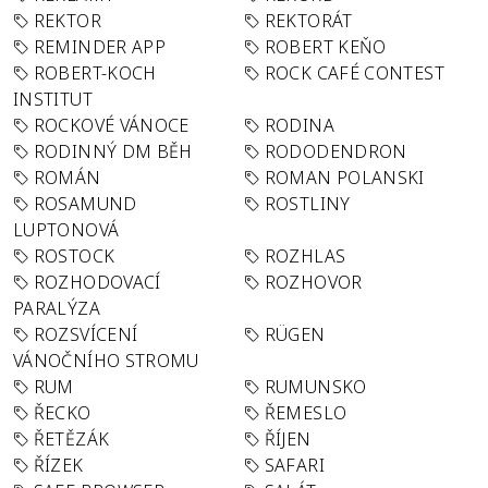
REKTOR
REKTORÁT
REMINDER APP
ROBERT KEŇO
ROBERT-KOCH
ROCK CAFÉ CONTEST
INSTITUT
ROCKOVÉ VÁNOCE
RODINA
RODINNÝ DM BĚH
RODODENDRON
ROMÁN
ROMAN POLANSKI
ROSAMUND
ROSTLINY
LUPTONOVÁ
ROSTOCK
ROZHLAS
ROZHODOVACÍ
ROZHOVOR
PARALÝZA
ROZSVÍCENÍ
RÜGEN
VÁNOČNÍHO STROMU
RUM
RUMUNSKO
ŘECKO
ŘEMESLO
ŘETĚZÁK
ŘÍJEN
ŘÍZEK
SAFARI