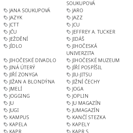
SOUKUPOVÁ
JANA SOUKUPOVÁ
JARO
JAZYK
JAZZ
JCTT
JCU
JČU
JEFFREY A. TUCKER
JEŽDĚNÍ
JIDÁŠ
JÍDLO
JIHOČESKÁ
UNIVERZITA
JIHOČESKÉ DIVADLO
JIHOČESKÉ MUZEUM
JINÁ ÚTERÝ
JÍŘÍ POSPÍŠIL
JIŘÍ ZONYGA
JIU-JITSU
JIŽAN A BLONDÝNA
JIŽNÍ ČECHY
JMELÍ
JOGA
JOGGING
JOPLIN
JU
JU MAGAZÍN
JUGI
JUMAGAZÍN
KAMPUS
KANČÍ STEZKA
KAPELA
KAPELY
KAPR
KAPR S