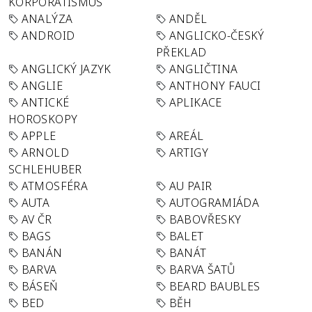
KORPORATISMUS
ANALÝZA
ANDĚL
ANDROID
ANGLICKO-ČESKÝ
PŘEKLAD
ANGLICKÝ JAZYK
ANGLIČTINA
ANGLIE
ANTHONY FAUCI
ANTICKÉ
APLIKACE
HOROSKOPY
APPLE
AREÁL
ARNOLD
ARTIGY
SCHLEHUBER
ATMOSFÉRA
AU PAIR
AUTA
AUTOGRAMIÁDA
AV ČR
BABOVŘESKY
BAGS
BALET
BANÁN
BANÁT
BARVA
BARVA ŠATŮ
BÁSEŇ
BEARD BAUBLES
BED
BĚH