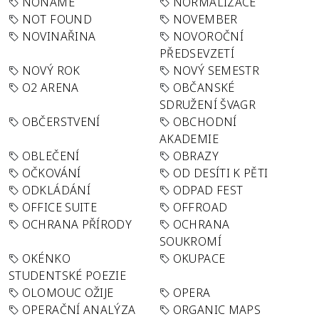
NONAME
NORMALIZACE
NOT FOUND
NOVEMBER
NOVINAŘINA
NOVOROČNÍ
PŘEDSEVZETÍ
NOVÝ ROK
NOVÝ SEMESTR
O2 ARENA
OBČANSKÉ
SDRUŽENÍ ŠVAGR
OBČERSTVENÍ
OBCHODNÍ
AKADEMIE
OBLEČENÍ
OBRAZY
OČKOVÁNÍ
OD DESÍTI K PĚTI
ODKLÁDÁNÍ
ODPAD FEST
OFFICE SUITE
OFFROAD
OCHRANA PŘÍRODY
OCHRANA
SOUKROMÍ
OKÉNKO
OKUPACE
STUDENTSKÉ POEZIE
OLOMOUC OŽIJE
OPERA
OPERAČNÍ ANALÝZA
ORGANIC MAPS