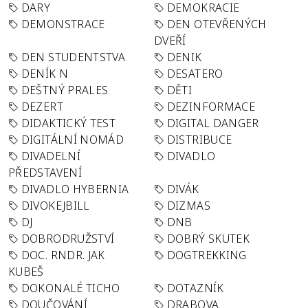
DARY
DEMOKRACIE
DEMONSTRACE
DEN OTEVŘENÝCH
DVEŘÍ
DEN STUDENTSTVA
DENIK
DENÍK N
DESATERO
DEŠTNÝ PRALES
DĚTI
DEZERT
DEZINFORMACE
DIDAKTICKÝ TEST
DIGITAL DANGER
DIGITÁLNÍ NOMÁD
DISTRIBUCE
DIVADELNÍ
DIVADLO
PŘEDSTAVENÍ
DIVADLO HYBERNIA
DIVÁK
DIVOKEJBILL
DIZMAS
DJ
DNB
DOBRODRUŽSTVÍ
DOBRÝ SKUTEK
DOC. RNDR. JAK
DOGTREKKING
KUBEŠ
DOKONALÉ TICHO
DOTAZNÍK
DOUČOVÁNÍ
DRABOVA