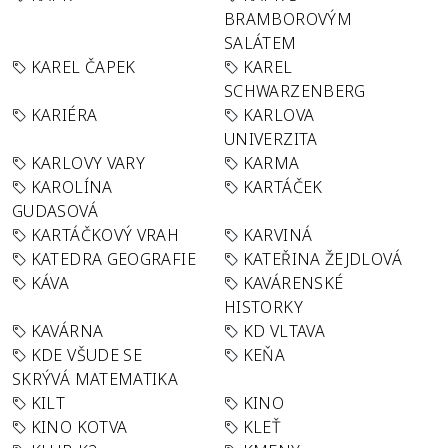
BRAMBOROVÝM
SALÁTEM
KAREL ČAPEK
KAREL
SCHWARZENBERG
KARIÉRA
KARLOVA
UNIVERZITA
KARLOVY VARY
KARMA
KAROLÍNA
KARTÁČEK
GUDASOVÁ
KARTÁČKOVÝ VRAH
KARVINÁ
KATEDRA GEOGRAFIE
KATEŘINA ŽEJDLOVÁ
KÁVA
KAVÁRENSKÉ
HISTORKY
KAVÁRNA
KD VLTAVA
KDE VŠUDE SE
KEŇA
SKRÝVÁ MATEMATIKA
KILT
KINO
KINO KOTVA
KLEŤ