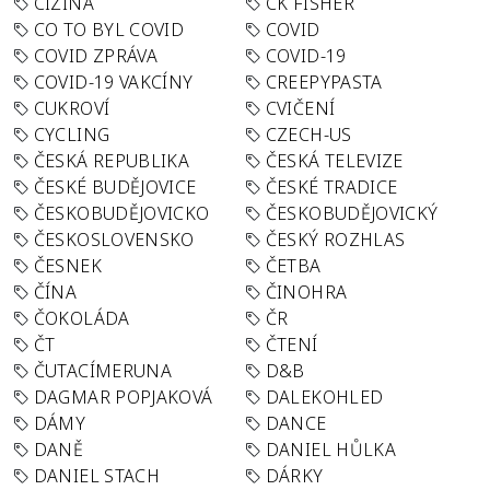
CIZINA
CK FISHER
CO TO BYL COVID
COVID
COVID ZPRÁVA
COVID-19
COVID-19 VAKCÍNY
CREEPYPASTA
CUKROVÍ
CVIČENÍ
CYCLING
CZECH-US
ČESKÁ REPUBLIKA
ČESKÁ TELEVIZE
ČESKÉ BUDĚJOVICE
ČESKÉ TRADICE
ČESKOBUDĚJOVICKO
ČESKOBUDĚJOVICKÝ
ČESKOSLOVENSKO
ČESKÝ ROZHLAS
ČESNEK
ČETBA
ČÍNA
ČINOHRA
ČOKOLÁDA
ČR
ČT
ČTENÍ
ČUTACÍMERUNA
D&B
DAGMAR POPJAKOVÁ
DALEKOHLED
DÁMY
DANCE
DANĚ
DANIEL HŮLKA
DANIEL STACH
DÁRKY