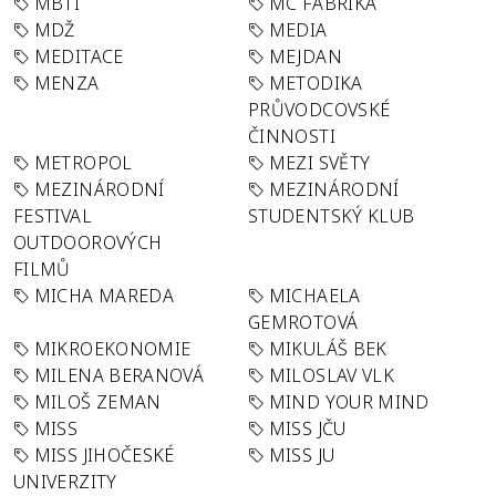
MBTI
MC FABRIKA
MDŽ
MEDIA
MEDITACE
MEJDAN
MENZA
METODIKA
PRŮVODCOVSKÉ
ČINNOSTI
METROPOL
MEZI SVĚTY
MEZINÁRODNÍ
MEZINÁRODNÍ
FESTIVAL
STUDENTSKÝ KLUB
OUTDOOROVÝCH
FILMŮ
MICHA MAREDA
MICHAELA
GEMROTOVÁ
MIKROEKONOMIE
MIKULÁŠ BEK
MILENA BERANOVÁ
MILOSLAV VLK
MILOŠ ZEMAN
MIND YOUR MIND
MISS
MISS JČU
MISS JIHOČESKÉ
MISS JU
UNIVERZITY