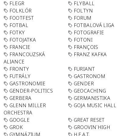
FLEGR
FLYBALL
FOLKLÓR
FOLTYN
FOOTFEST
FORUM
FOTBAL
FOTBALOVÁ LIGA
FOTKY
FOTOGRAFIE
FOTOJATKA
FOTONI
FRANCIE
FRANÇOIS
FRANCOUZSKÁ
FRANZ KAFKA
ALIANCE
FRONTY
FURIANT
FUTRÁLY
GASTRONOM
GASTRONOMIE
GENDER
GENDER-POLITICS
GEOCACHING
GERBERA
GERMANISTIKA
GLENN MILLER
GOJA MUSIC HALL
ORCHESTRA
GOOGLE
GREAT RESET
GROK
GROOVIN´HIGH
GYMNÁZIUM
H.E.A.T.