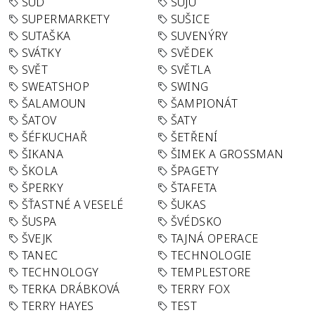
SUD
SUJU
SUPERMARKETY
SUŠICE
SUTAŠKA
SUVENÝRY
SVÁTKY
SVĚDEK
SVĚT
SVĚTLA
SWEATSHOP
SWING
ŠALAMOUN
ŠAMPIONÁT
ŠATOV
ŠATY
ŠÉFKUCHAŘ
ŠETŘENÍ
ŠIKANA
ŠIMEK A GROSSMAN
ŠKOLA
ŠPAGETY
ŠPERKY
ŠTAFETA
ŠŤASTNÉ A VESELÉ
ŠUKAS
ŠUSPA
ŠVÉDSKO
ŠVEJK
TAJNÁ OPERACE
TANEC
TECHNOLOGIE
TECHNOLOGY
TEMPLESTORE
TERKA DRÁBKOVÁ
TERRY FOX
TERRY HAYES
TEST