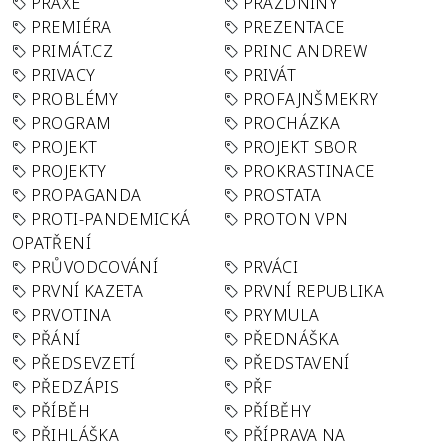
PRAXE
PRÁZDNINY
PREMIÉRA
PREZENTACE
PRIMÁT.CZ
PRINC ANDREW
PRIVACY
PRIVÁT
PROBLÉMY
PROFAJNŠMEKRY
PROGRAM
PROCHÁZKA
PROJEKT
PROJEKT SBOR
PROJEKTY
PROKRASTINACE
PROPAGANDA
PROSTATA
PROTI-PANDEMICKÁ
PROTON VPN
OPATŘENÍ
PRŮVODCOVÁNÍ
PRVÁCI
PRVNÍ KAZETA
PRVNÍ REPUBLIKA
PRVOTINA
PRYMULA
PŘÁNÍ
PŘEDNÁŠKA
PŘEDSEVZETÍ
PŘEDSTAVENÍ
PŘEDZÁPIS
PŘF
PŘÍBĚH
PŘÍBĚHY
PŘIHLÁŠKA
PŘÍPRAVA NA