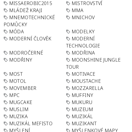
MISSAEROBIC2015
MISTROVSTVÍ
MLÁDEŽ KRAJI
MMA
MNEMOTECHNICKÉ
MNICHOV
POMŮCKY
MÓDA
MODELKY
MODERNÍ ČLOVĚK
MODERNÍ
TECHNOLOGIE
MODROČERNÉ
MODŘINA
MODŘINY
MOONSHINE JUNGLE
TOUR
MOST
MOTIVACE
MOTOL
MOUSTACHE
MOVEMBER
MOZZARELLA
MPC
MUFFINY
MUGCAKE
MUKURU
MUSLIM
MUZEUM
MUZIKA
MUZIKÁL
MUZIKÁL MEFISTO
MUZIKANT
MYŠLENÍ
MYŠLENKOVÉ MAPY