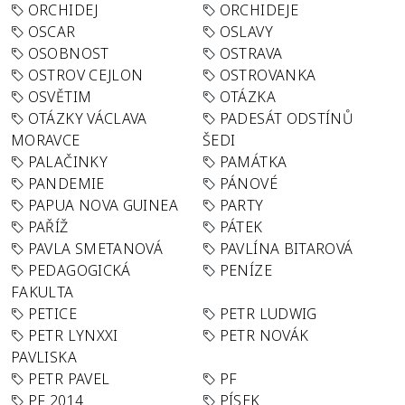
ORCHIDEJ
ORCHIDEJE
OSCAR
OSLAVY
OSOBNOST
OSTRAVA
OSTROV CEJLON
OSTROVANKA
OSVĚTIM
OTÁZKA
OTÁZKY VÁCLAVA
PADESÁT ODSTÍNŮ
MORAVCE
ŠEDI
PALAČINKY
PAMÁTKA
PANDEMIE
PÁNOVÉ
PAPUA NOVA GUINEA
PARTY
PAŘÍŽ
PÁTEK
PAVLA SMETANOVÁ
PAVLÍNA BITAROVÁ
PEDAGOGICKÁ
PENÍZE
FAKULTA
PETICE
PETR LUDWIG
PETR LYNXXI
PETR NOVÁK
PAVLISKA
PETR PAVEL
PF
PF 2014
PÍSEK