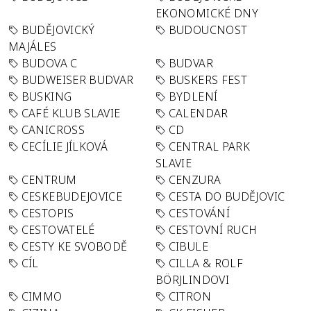
EKONOMICKÉ DNY
BUDĚJOVICKÝ
BUDOUCNOST
MAJÁLES
BUDOVA C
BUDVAR
BUDWEISER BUDVAR
BUSKERS FEST
BUSKING
BYDLENÍ
CAFÉ KLUB SLAVIE
CALENDAR
CANICROSS
CD
CECÍLIE JÍLKOVÁ
CENTRAL PARK
SLAVIE
CENTRUM
CENZURA
CESKEBUDEJOVICE
CESTA DO BUDĚJOVIC
CESTOPIS
CESTOVÁNÍ
CESTOVATELÉ
CESTOVNÍ RUCH
CESTY KE SVOBODĚ
CIBULE
CÍL
CILLA & ROLF
BÖRJLINDOVI
CIMMO
CITRON