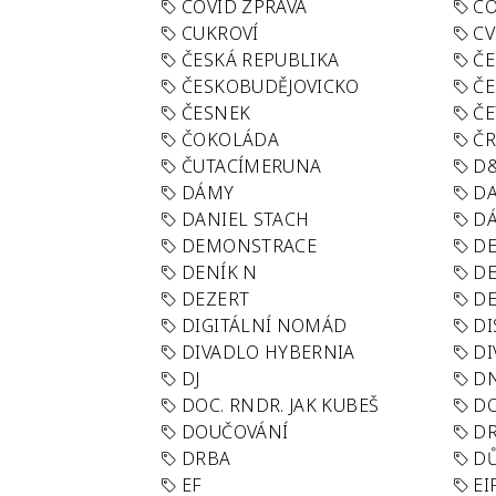
COVID ZPRÁVA
CO
CUKROVÍ
CV
ČESKÁ REPUBLIKA
ČE
ČESKOBUDĚJOVICKO
ČE
ČESNEK
ČE
ČOKOLÁDA
Č
ČUTACÍMERUNA
D
DÁMY
D
DANIEL STACH
D
DEMONSTRACE
DE
DENÍK N
DE
DEZERT
D
DIGITÁLNÍ NOMÁD
DI
DIVADLO HYBERNIA
DI
DJ
D
DOC. RNDR. JAK KUBEŠ
D
DOUČOVÁNÍ
D
DRBA
DŮ
EF
EI