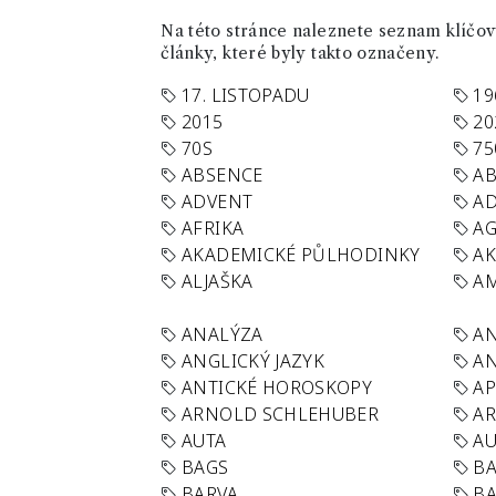
Na této stránce naleznete seznam klíčový
články, které byly takto označeny.
17. LISTOPADU
19
2015
20
70S
75
ABSENCE
AB
ADVENT
AD
AFRIKA
A
AKADEMICKÉ PŮLHODINKY
A
ALJAŠKA
AM
ANALÝZA
A
ANGLICKÝ JAZYK
AN
ANTICKÉ HOROSKOPY
AP
ARNOLD SCHLEHUBER
AR
AUTA
A
BAGS
BA
BARVA
BA