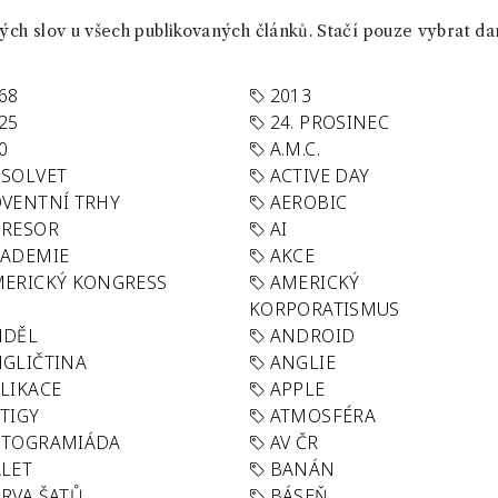
ch slov u všech publikovaných článků. Stačí pouze vybrat da
68
2013
25
24. PROSINEC
0
A.M.C.
SOLVET
ACTIVE DAY
VENTNÍ TRHY
AEROBIC
GRESOR
AI
KADEMIE
AKCE
ERICKÝ KONGRESS
AMERICKÝ
KORPORATISMUS
NDĚL
ANDROID
GLIČTINA
ANGLIE
LIKACE
APPLE
TIGY
ATMOSFÉRA
UTOGRAMIÁDA
AV ČR
LET
BANÁN
RVA ŠATŮ
BÁSEŇ