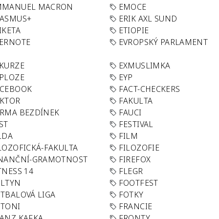
MMANUEL MACRON
EMOCE
RASMUS+
ERIK AXL SUND
IKETA
ETIOPIE
VERNOTE
EVROPSKÝ PARLAMENT
KURZE
EXMUSLIMKA
PLOZE
EYP
ACEBOOK
FACT-CHECKERS
AKTOR
FAKULTA
RMA BEZDÍNEK
FAUCI
ST
FESTIVAL
LDA
FILM
LOZOFICKÁ-FAKULTA
FILOZOFIE
INANČNÍ-GRAMOTNOST
FIREFOX
TNESS 14
FLEGR
OLTYN
FOOTFEST
TBALOVÁ LIGA
FOTKY
OTONI
FRANCIE
ANZ KAFKA
FRONTY