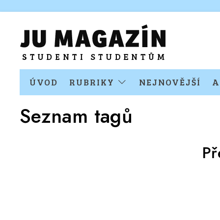
ÚVOD
RUBRIKY
NEJNOVĚJŠÍ
A
Seznam tagů
Př