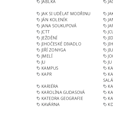
JABLKA
JA
JAK SI UDĚLAT MODŘINU
JA
JÁN KOLENÍK
JA
JANA SOUKUPOVÁ
JA
JCTT
JC
JEŽDĚNÍ
JI
JIHOČESKÉ DIVADLO
JI
JIŘÍ ZONYGA
JI
JMELÍ
JO
JU
JU
KAMPUS
KA
KAPR
K
SAL
KARIÉRA
KA
KAROLÍNA GUDASOVÁ
KA
KATEDRA GEOGRAFIE
KA
KAVÁRNA
KD