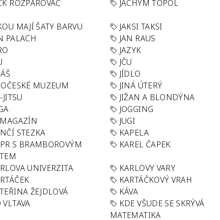
CK ROZPAROVAČ
JACHYM TOPOL
KOU MAJÍ ŠATY BARVU
JAKSI TAKSI
N PALACH
JAN RAUS
RO
JAZYK
U
JČU
DÁŠ
JÍDLO
HOČESKÉ MUZEUM
JINÁ ÚTERÝ
U-JITSU
JIŽAN A BLONDÝNA
GA
JOGGING
 MAGAZÍN
JUGI
NČÍ STEZKA
KAPELA
APR S BRAMBOROVÝM
KAREL ČAPEK
ÁTEM
RLOVA UNIVERZITA
KARLOVY VARY
RTÁČEK
KARTÁČKOVÝ VRAH
TEŘINA ŽEJDLOVÁ
KÁVA
 VLTAVA
KDE VŠUDE SE SKRÝVÁ
MATEMATIKA