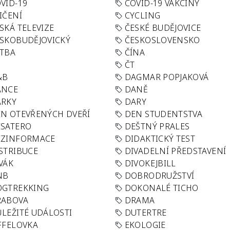
VID-19
COVID-19 VAKCÍNY
IČENÍ
CYCLING
SKÁ TELEVIZE
ČESKÉ BUDĚJOVICE
SKOBUDĚJOVICKÝ
ČESKOSLOVENSKO
TBA
ČÍNA
R
ČT
&B
DAGMAR POPJAKOVÁ
ANCE
DANĚ
ÁRKY
DARY
N OTEVŘENÝCH DVEŘÍ
DEN STUDENTSTVA
SATERO
DEŠTNÝ PRALES
EZINFORMACE
DIDAKTICKÝ TEST
STRIBUCE
DIVADELNÍ PŘEDSTAVENÍ
VÁK
DIVOKEJBILL
NB
DOBRODRUŽSTVÍ
OGTREKKING
DOKONALÉ TICHO
RABOVA
DRAMA
LEŽITÉ UDÁLOSTI
DUTERTRE
FFELOVKA
EKOLOGIE