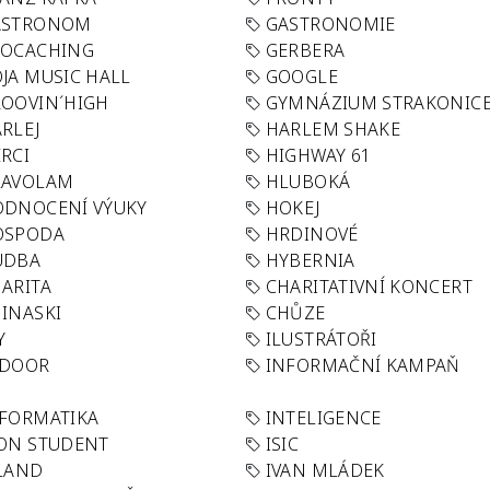
ASTRONOM
GASTRONOMIE
EOCACHING
GERBERA
JA MUSIC HALL
GOOGLE
OOVIN´HIGH
GYMNÁZIUM STRAKONIC
RLEJ
HARLEM SHAKE
RCI
HIGHWAY 61
LAVOLAM
HLUBOKÁ
ODNOCENÍ VÝUKY
HOKEJ
OSPODA
HRDINOVÉ
UDBA
HYBERNIA
ARITA
CHARITATIVNÍ KONCERT
INASKI
CHŮZE
Y
ILUSTRÁTOŘI
NDOOR
INFORMAČNÍ KAMPAŇ
FORMATIKA
INTELIGENCE
ON STUDENT
ISIC
LAND
IVAN MLÁDEK