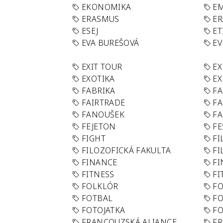
EKONOMIKA
E
ERASMUS
E
ESEJ
ET
EVA BUREŠOVÁ
E
EXIT TOUR
EX
EXOTIKA
EX
FABRIKA
F
FAIRTRADE
F
FANOUŠEK
FA
FEJETON
FE
FIGHT
FI
FILOZOFICKÁ FAKULTA
FI
FINANCE
F
FITNESS
FI
FOLKLÓR
F
FOTBAL
FO
FOTOJATKA
F
FRANCOUZSKÁ ALIANCE
FR