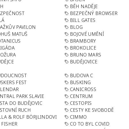
ĚH
BĚH NADĚJE
EZPEČNOST
BEZPEČNÝ BROWSER
LÁ
BILL GATES
AŽKŮV PAVILON
BLOG
OHUŠ MATUŠ
BOJOVÉ UMĚNÍ
TANICUS
BRAMBORY
IGÁDA
BROKOLICE
ROŽURA
BRUNO MARS
DĚJCE
BUDĚJOVICE
UDOUCNOST
BUDOVA C
SKERS FEST
BUSKING
ALENDAR
CANICROSS
NTRAL PARK SLAVIE
CENTRUM
STA DO BUDĚJOVIC
CESTOPIS
STOVNÍ RUCH
CESTY KE SVOBODĚ
LLA & ROLF BÖRJLINDOVI
CIMMO
 FISHER
CO TO BYL COVID