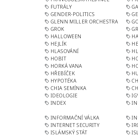
FUTRÁLY
G
GENDER-POLITICS
G
GLENN MILLER ORCHESTRA
GO
GROK
GR
HALLOWEEN
HA
HEJLÍK
HE
HLASOVÁNÍ
H
HOBIT
H
HORKÁ VANA
H
HŘEBÍČEK
H
HYPOTÉKA
CH
CHIA SEMÍNKA
CH
IDEOLOGIE
IG
INDEX
I
INFORMAČNÍ VÁLKA
IN
INTERNET SECURITY
IR
ISLÁMSKÝ STÁT
IS