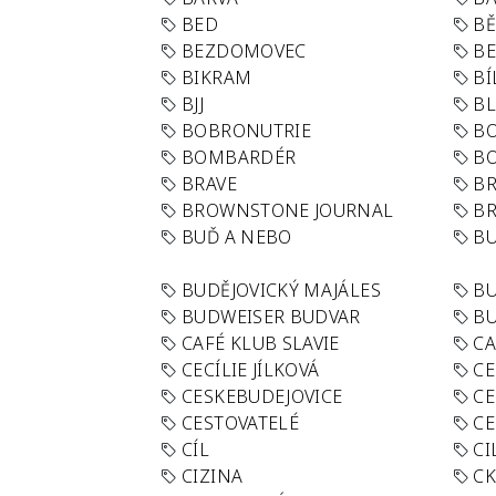
BED
B
BEZDOMOVEC
B
BIKRAM
BÍ
BJJ
BL
BOBRONUTRIE
B
BOMBARDÉR
BO
BRAVE
BR
BROWNSTONE JOURNAL
B
BUĎ A NEBO
BU
BUDĚJOVICKÝ MAJÁLES
B
BUDWEISER BUDVAR
BU
CAFÉ KLUB SLAVIE
C
CECÍLIE JÍLKOVÁ
CE
CESKEBUDEJOVICE
CE
CESTOVATELÉ
CE
CÍL
CI
CIZINA
CK