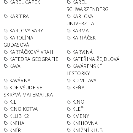
KAREL ČAPEK
KAREL
SCHWARZENBERG
KARIÉRA
KARLOVA
UNIVERZITA
KARLOVY VARY
KARMA
KAROLÍNA
KARTÁČEK
GUDASOVÁ
KARTÁČKOVÝ VRAH
KARVINÁ
KATEDRA GEOGRAFIE
KATEŘINA ŽEJDLOVÁ
KÁVA
KAVÁRENSKÉ
HISTORKY
KAVÁRNA
KD VLTAVA
KDE VŠUDE SE
KEŇA
SKRÝVÁ MATEMATIKA
KILT
KINO
KINO KOTVA
KLEŤ
KLUB K2
KMENY
KNIHA
KNIHOVNA
KNÍR
KNIŽNÍ KLUB