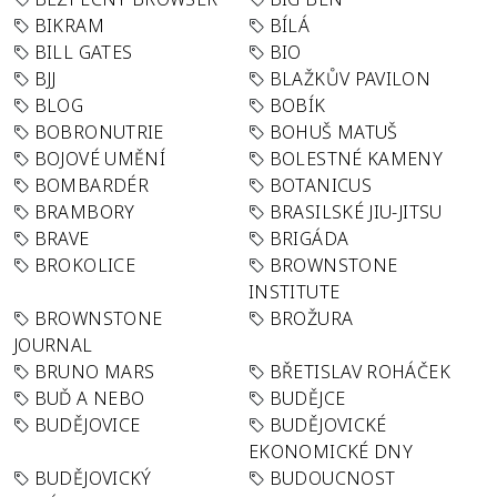
BIKRAM
BÍLÁ
BILL GATES
BIO
BJJ
BLAŽKŮV PAVILON
BLOG
BOBÍK
BOBRONUTRIE
BOHUŠ MATUŠ
BOJOVÉ UMĚNÍ
BOLESTNÉ KAMENY
BOMBARDÉR
BOTANICUS
BRAMBORY
BRASILSKÉ JIU-JITSU
BRAVE
BRIGÁDA
BROKOLICE
BROWNSTONE
INSTITUTE
BROWNSTONE
BROŽURA
JOURNAL
BRUNO MARS
BŘETISLAV ROHÁČEK
BUĎ A NEBO
BUDĚJCE
BUDĚJOVICE
BUDĚJOVICKÉ
EKONOMICKÉ DNY
BUDĚJOVICKÝ
BUDOUCNOST