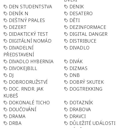
DEN STUDENTSTVA
DENIK
DENÍK N
DESATERO
DEŠTNÝ PRALES
DĚTI
DEZERT
DEZINFORMACE
DIDAKTICKÝ TEST
DIGITAL DANGER
DIGITÁLNÍ NOMÁD
DISTRIBUCE
DIVADELNÍ
DIVADLO
PŘEDSTAVENÍ
DIVADLO HYBERNIA
DIVÁK
DIVOKEJBILL
DIZMAS
DJ
DNB
DOBRODRUŽSTVÍ
DOBRÝ SKUTEK
DOC. RNDR. JAK
DOGTREKKING
KUBEŠ
DOKONALÉ TICHO
DOTAZNÍK
DOUČOVÁNÍ
DRABOVA
DRAMA
DRAVCI
DRBA
DŮLEŽITÉ UDÁLOSTI