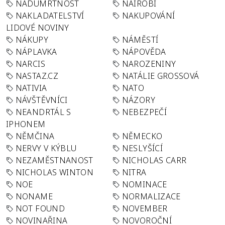
NADÚMRTNOST
NAIROBI
NAKLADATELSTVÍ
NAKUPOVÁNÍ
LIDOVÉ NOVINY
NÁKUPY
NÁMĚSTÍ
NÁPLAVKA
NÁPOVĚDA
NARCIS
NAROZENINY
NASTAZ.CZ
NATÁLIE GROSSOVÁ
NATIVIA
NATO
NÁVŠTĚVNÍCI
NÁZORY
NEANDRTÁL S
NEBEZPEČÍ
IPHONEM
NĚMČINA
NĚMECKO
NERVY V KÝBLU
NESLYŠÍCÍ
NEZAMĚSTNANOST
NICHOLAS CARR
NICHOLAS WINTON
NITRA
NOE
NOMINACE
NONAME
NORMALIZACE
NOT FOUND
NOVEMBER
NOVINAŘINA
NOVOROČNÍ