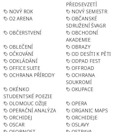
PŘEDSEVZETÍ
NOVÝ ROK
NOVÝ SEMESTR
O2 ARENA
OBČANSKÉ
SDRUŽENÍ ŠVAGR
OBČERSTVENÍ
OBCHODNÍ
AKADEMIE
OBLEČENÍ
OBRAZY
OČKOVÁNÍ
OD DESÍTI K PĚTI
ODKLÁDÁNÍ
ODPAD FEST
OFFICE SUITE
OFFROAD
OCHRANA PŘÍRODY
OCHRANA
SOUKROMÍ
OKÉNKO
OKUPACE
STUDENTSKÉ POEZIE
OLOMOUC OŽIJE
OPERA
OPERAČNÍ ANALÝZA
ORGANIC MAPS
ORCHIDEJ
ORCHIDEJE
OSCAR
OSLAVY
OSOBNOST
OSTRAVA