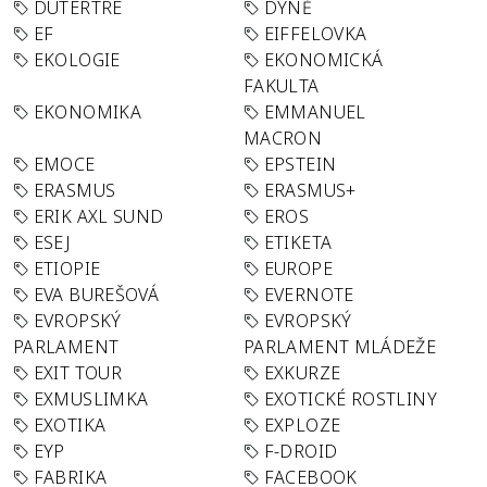
DUTERTRE
DÝNĚ
EF
EIFFELOVKA
EKOLOGIE
EKONOMICKÁ
FAKULTA
EKONOMIKA
EMMANUEL
MACRON
EMOCE
EPSTEIN
ERASMUS
ERASMUS+
ERIK AXL SUND
EROS
ESEJ
ETIKETA
ETIOPIE
EUROPE
EVA BUREŠOVÁ
EVERNOTE
EVROPSKÝ
EVROPSKÝ
PARLAMENT
PARLAMENT MLÁDEŽE
EXIT TOUR
EXKURZE
EXMUSLIMKA
EXOTICKÉ ROSTLINY
EXOTIKA
EXPLOZE
EYP
F-DROID
FABRIKA
FACEBOOK