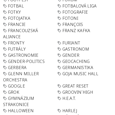
FOTBAL
FOTBALOVÁ LIGA
FOTKY
FOTOGRAFIE
FOTOJATKA
FOTONI
FRANCIE
FRANÇOIS
FRANCOUZSKÁ
FRANZ KAFKA
ALIANCE
FRONTY
FURIANT
FUTRÁLY
GASTRONOM
GASTRONOMIE
GENDER
GENDER-POLITICS
GEOCACHING
GERBERA
GERMANISTIKA
GLENN MILLER
GOJA MUSIC HALL
ORCHESTRA
GOOGLE
GREAT RESET
GROK
GROOVIN´HIGH
GYMNÁZIUM
H.E.A.T.
STRAKONICE
HALLOWEEN
HARLEJ