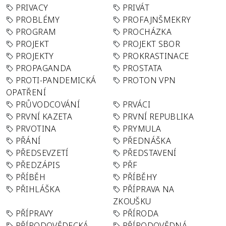
PRIVACY
PRIVÁT
PROBLÉMY
PROFAJNŠMEKRY
PROGRAM
PROCHÁZKA
PROJEKT
PROJEKT SBOR
PROJEKTY
PROKRASTINACE
PROPAGANDA
PROSTATA
PROTI-PANDEMICKÁ
PROTON VPN
OPATŘENÍ
PRŮVODCOVÁNÍ
PRVÁCI
PRVNÍ KAZETA
PRVNÍ REPUBLIKA
PRVOTINA
PRYMULA
PŘÁNÍ
PŘEDNÁŠKA
PŘEDSEVZETÍ
PŘEDSTAVENÍ
PŘEDZÁPIS
PŘF
PŘÍBĚH
PŘÍBĚHY
PŘIHLÁŠKA
PŘÍPRAVA NA
ZKOUŠKU
PŘÍPRAVY
PŘÍRODA
PŘÍRODOVĚDECKÁ
PŘÍRODOVĚDNÁ