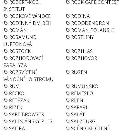
ROBERT-KOCH
ROCK CAFÉ CONTEST
INSTITUT
ROCKOVÉ VÁNOCE
RODINA
RODINNÝ DM BĚH
RODODENDRON
ROMÁN
ROMAN POLANSKI
ROSAMUND
ROSTLINY
LUPTONOVÁ
ROSTOCK
ROZHLAS
ROZHODOVACÍ
ROZHOVOR
PARALÝZA
ROZSVÍCENÍ
RÜGEN
VÁNOČNÍHO STROMU
RUM
RUMUNSKO
ŘECKO
ŘEMESLO
ŘETĚZÁK
ŘÍJEN
ŘÍZEK
SAFARI
SAFE BROWSER
SALÁT
SALESIÁNSKÝ PLES
SALZBURG
SATIRA
SCÉNICKÉ ČTENÍ