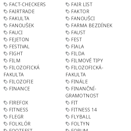
FACT-CHECKERS
FAIR LIST
FAIRTRADE
FAKTOR
FAKULTA
FANOUŠCI
FANOUŠEK
FARMA BEZDÍNEK
FAUCI
FAUST
FEJETON
FEST
FESTIVAL
FIALA
FIGHT
FILDA
FILM
FILMOVÉ TIPY
FILOZOFICKÁ
FILOZOFICKÁ-
FAKULTA
FAKULTA
FILOZOFIE
FINÁLE
FINANCE
FINANČNÍ-
GRAMOTNOST
FIREFOX
FIT
FITNESS
FITNESS 14
FLEGR
FLYBALL
FOLKLÓR
FOLTYN
FOOTFEST
FORUM