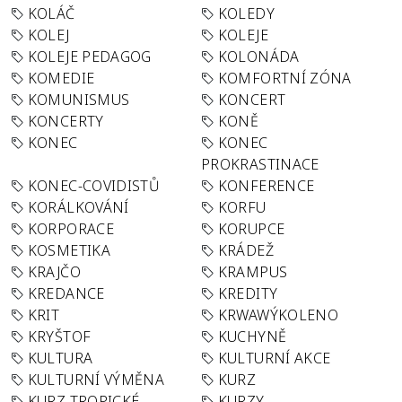
KOLÁČ
KOLEDY
KOLEJ
KOLEJE
KOLEJE PEDAGOG
KOLONÁDA
KOMEDIE
KOMFORTNÍ ZÓNA
KOMUNISMUS
KONCERT
KONCERTY
KONĚ
KONEC
KONEC
PROKRASTINACE
KONEC-COVIDISTŮ
KONFERENCE
KORÁLKOVÁNÍ
KORFU
KORPORACE
KORUPCE
KOSMETIKA
KRÁDEŽ
KRAJČO
KRAMPUS
KREDANCE
KREDITY
KRIT
KRWAWÝKOLENO
KRYŠTOF
KUCHYNĚ
KULTURA
KULTURNÍ AKCE
KULTURNÍ VÝMĚNA
KURZ
KURZ TROPICKÉ
KURZY