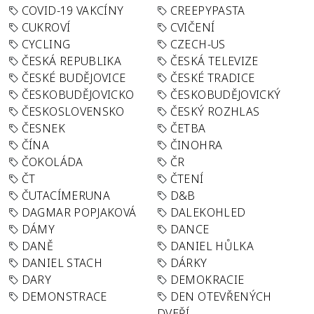
COVID-19 VAKCÍNY
CREEPYPASTA
CUKROVÍ
CVIČENÍ
CYCLING
CZECH-US
ČESKÁ REPUBLIKA
ČESKÁ TELEVIZE
ČESKÉ BUDĚJOVICE
ČESKÉ TRADICE
ČESKOBUDĚJOVICKO
ČESKOBUDĚJOVICKÝ
ČESKOSLOVENSKO
ČESKÝ ROZHLAS
ČESNEK
ČETBA
ČÍNA
ČINOHRA
ČOKOLÁDA
ČR
ČT
ČTENÍ
ČUTACÍMERUNA
D&B
DAGMAR POPJAKOVÁ
DALEKOHLED
DÁMY
DANCE
DANĚ
DANIEL HŮLKA
DANIEL STACH
DÁRKY
DARY
DEMOKRACIE
DEMONSTRACE
DEN OTEVŘENÝCH
DVEŘÍ