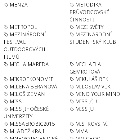
MENZA
METODIKA
PRŮVODCOVSKÉ
ČINNOSTI
METROPOL
MEZI SVĚTY
MEZINÁRODNÍ
MEZINÁRODNÍ
FESTIVAL
STUDENTSKÝ KLUB
OUTDOOROVÝCH
FILMŮ
MICHA MAREDA
MICHAELA
GEMROTOVÁ
MIKROEKONOMIE
MIKULÁŠ BEK
MILENA BERANOVÁ
MILOSLAV VLK
MILOŠ ZEMAN
MIND YOUR MIND
MISS
MISS JČU
MISS JIHOČESKÉ
MISS JU
UNIVERZITY
MISSAEROBIC2015
MISTROVSTVÍ
MLÁDEŽ KRAJI
MMA
MNEMOTECHNICKÉ
MNICHOV