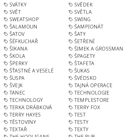
SVÁTKY
SVĚDEK
SVĚT
SVĚTLA
SWEATSHOP
SWING
ŠALAMOUN
ŠAMPIONÁT
ŠATOV
ŠATY
ŠÉFKUCHAŘ
ŠETŘENÍ
ŠIKANA
ŠIMEK A GROSSMAN
ŠKOLA
ŠPAGETY
ŠPERKY
ŠTAFETA
ŠŤASTNÉ A VESELÉ
ŠUKAS
ŠUSPA
ŠVÉDSKO
ŠVEJK
TAJNÁ OPERACE
TANEC
TECHNOLOGIE
TECHNOLOGY
TEMPLESTORE
TERKA DRÁBKOVÁ
TERRY FOX
TERRY HAYES
TEST
TĚSTOVINY
TESTY
TEXTAŘ
TEXTY
THE HOOLIGANS
THE PUB