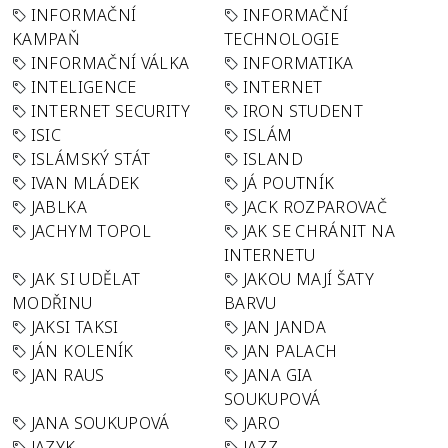
INFORMAČNÍ
INFORMAČNÍ
KAMPAŇ
TECHNOLOGIE
INFORMAČNÍ VÁLKA
INFORMATIKA
INTELIGENCE
INTERNET
INTERNET SECURITY
IRON STUDENT
ISIC
ISLÁM
ISLÁMSKÝ STÁT
ISLAND
IVAN MLÁDEK
JÁ POUTNÍK
JABLKA
JACK ROZPAROVAČ
JACHYM TOPOL
JAK SE CHRÁNIT NA
INTERNETU
JAK SI UDĚLAT
JAKOU MAJÍ ŠATY
MODŘINU
BARVU
JAKSI TAKSI
JAN JANDA
JÁN KOLENÍK
JAN PALACH
JAN RAUS
JANA GIA
SOUKUPOVÁ
JANA SOUKUPOVÁ
JARO
JAZYK
JAZZ