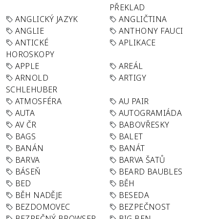
PŘEKLAD
ANGLICKÝ JAZYK
ANGLIČTINA
ANGLIE
ANTHONY FAUCI
ANTICKÉ
APLIKACE
HOROSKOPY
APPLE
AREÁL
ARNOLD
ARTIGY
SCHLEHUBER
ATMOSFÉRA
AU PAIR
AUTA
AUTOGRAMIÁDA
AV ČR
BABOVŘESKY
BAGS
BALET
BANÁN
BANÁT
BARVA
BARVA ŠATŮ
BÁSEŇ
BEARD BAUBLES
BED
BĚH
BĚH NADĚJE
BESEDA
BEZDOMOVEC
BEZPEČNOST
BEZPEČNÝ BROWSER
BIG BEN