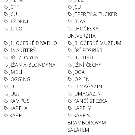
JCTT
JCU
JČU
JEFFREY A. TUCKER
JEŽDĚNÍ
JIDÁŠ
JÍDLO
JIHOČESKÁ
UNIVERZITA
JIHOČESKÉ DIVADLO
JIHOČESKÉ MUZEUM
JINÁ ÚTERÝ
JÍŘÍ POSPÍŠIL
JIŘÍ ZONYGA
JIU-JITSU
JIŽAN A BLONDÝNA
JIŽNÍ ČECHY
JMELÍ
JOGA
JOGGING
JOPLIN
JU
JU MAGAZÍN
JUGI
JUMAGAZÍN
KAMPUS
KANČÍ STEZKA
KAPELA
KAPELY
KAPR
KAPR S
BRAMBOROVÝM
SALÁTEM