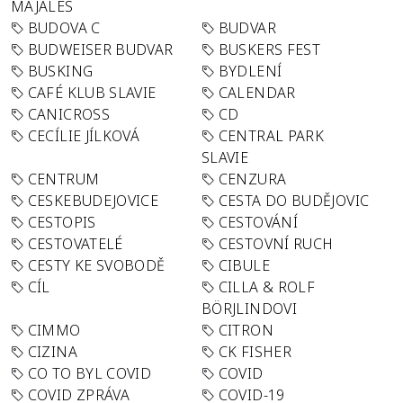
MAJÁLES
BUDOVA C
BUDVAR
BUDWEISER BUDVAR
BUSKERS FEST
BUSKING
BYDLENÍ
CAFÉ KLUB SLAVIE
CALENDAR
CANICROSS
CD
CECÍLIE JÍLKOVÁ
CENTRAL PARK
SLAVIE
CENTRUM
CENZURA
CESKEBUDEJOVICE
CESTA DO BUDĚJOVIC
CESTOPIS
CESTOVÁNÍ
CESTOVATELÉ
CESTOVNÍ RUCH
CESTY KE SVOBODĚ
CIBULE
CÍL
CILLA & ROLF
BÖRJLINDOVI
CIMMO
CITRON
CIZINA
CK FISHER
CO TO BYL COVID
COVID
COVID ZPRÁVA
COVID-19