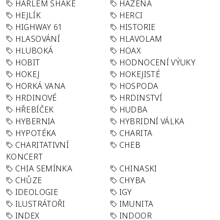
HARLEM SHAKE
HÁZENÁ
HEJLÍK
HERCI
HIGHWAY 61
HISTORIE
HLASOVÁNÍ
HLAVOLAM
HLUBOKÁ
HOAX
HOBIT
HODNOCENÍ VÝUKY
HOKEJ
HOKEJISTÉ
HORKÁ VANA
HOSPODA
HRDINOVÉ
HRDINSTVÍ
HŘEBÍČEK
HUDBA
HYBERNIA
HYBRIDNÍ VÁLKA
HYPOTÉKA
CHARITA
CHARITATIVNÍ
CHEB
KONCERT
CHIA SEMÍNKA
CHINASKI
CHŮZE
CHYBA
IDEOLOGIE
IGY
ILUSTRÁTOŘI
IMUNITA
INDEX
INDOOR