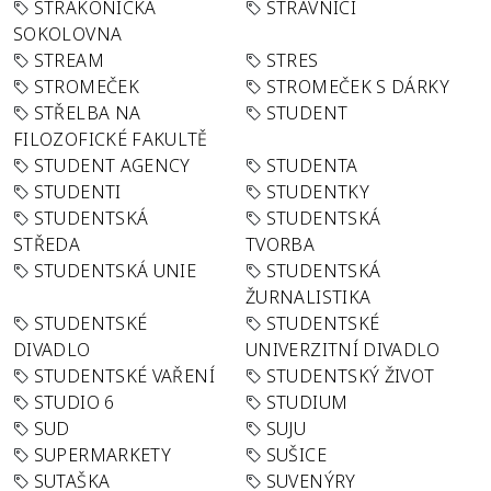
STRAKONICKÁ
STRÁVNÍCI
SOKOLOVNA
STREAM
STRES
STROMEČEK
STROMEČEK S DÁRKY
STŘELBA NA
STUDENT
FILOZOFICKÉ FAKULTĚ
STUDENT AGENCY
STUDENTA
STUDENTI
STUDENTKY
STUDENTSKÁ
STUDENTSKÁ
STŘEDA
TVORBA
STUDENTSKÁ UNIE
STUDENTSKÁ
ŽURNALISTIKA
STUDENTSKÉ
STUDENTSKÉ
DIVADLO
UNIVERZITNÍ DIVADLO
STUDENTSKÉ VAŘENÍ
STUDENTSKÝ ŽIVOT
STUDIO 6
STUDIUM
SUD
SUJU
SUPERMARKETY
SUŠICE
SUTAŠKA
SUVENÝRY