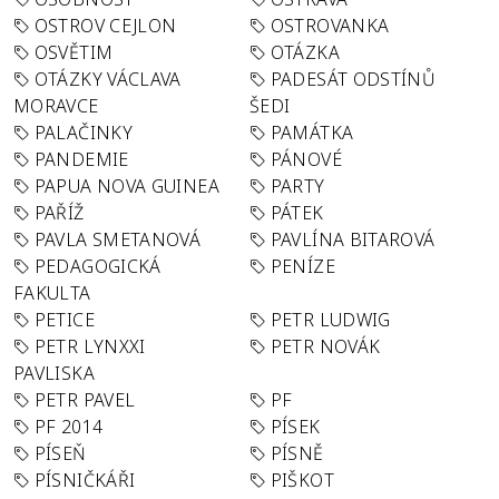
OSTROV CEJLON
OSTROVANKA
OSVĚTIM
OTÁZKA
OTÁZKY VÁCLAVA
PADESÁT ODSTÍNŮ
MORAVCE
ŠEDI
PALAČINKY
PAMÁTKA
PANDEMIE
PÁNOVÉ
PAPUA NOVA GUINEA
PARTY
PAŘÍŽ
PÁTEK
PAVLA SMETANOVÁ
PAVLÍNA BITAROVÁ
PEDAGOGICKÁ
PENÍZE
FAKULTA
PETICE
PETR LUDWIG
PETR LYNXXI
PETR NOVÁK
PAVLISKA
PETR PAVEL
PF
PF 2014
PÍSEK
PÍSEŇ
PÍSNĚ
PÍSNIČKÁŘI
PIŠKOT