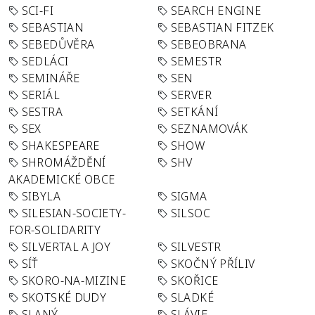
SCI-FI
SEARCH ENGINE
SEBASTIAN
SEBASTIAN FITZEK
SEBEDŮVĚRA
SEBEOBRANA
SEDLÁCI
SEMESTR
SEMINÁŘE
SEN
SERIÁL
SERVER
SESTRA
SETKÁNÍ
SEX
SEZNAMOVÁK
SHAKESPEARE
SHOW
SHROMÁŽDĚNÍ
SHV
AKADEMICKÉ OBCE
SIBYLA
SIGMA
SILESIAN-SOCIETY-
SILSOC
FOR-SOLIDARITY
SILVERTAL A JOY
SILVESTR
SÍŤ
SKOČNÝ PŘÍLIV
SKORO-NA-MIZINE
SKOŘICE
SKOTSKÉ DUDY
SLADKÉ
SLANÝ
SLÁVIE