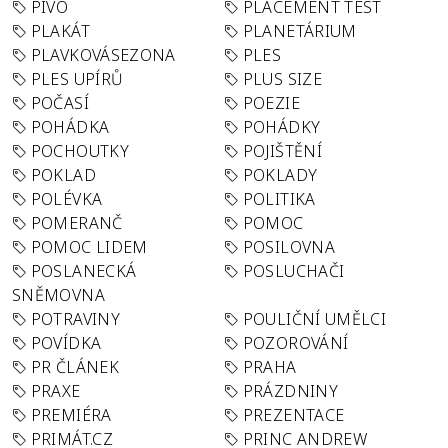
PIVO
PLACEMENT TEST
PLAKÁT
PLANETÁRIUM
PLAVKOVÁSEZONA
PLES
PLES UPÍRŮ
PLUS SIZE
POČASÍ
POEZIE
POHÁDKA
POHÁDKY
POCHOUTKY
POJIŠTĚNÍ
POKLAD
POKLADY
POLÉVKA
POLITIKA
POMERANČ
POMOC
POMOC LIDEM
POSILOVNA
POSLANECKÁ
POSLUCHAČI
SNĚMOVNA
POTRAVINY
POULIČNÍ UMĚLCI
POVÍDKA
POZOROVÁNÍ
PR ČLÁNEK
PRAHA
PRAXE
PRÁZDNINY
PREMIÉRA
PREZENTACE
PRIMÁT.CZ
PRINC ANDREW