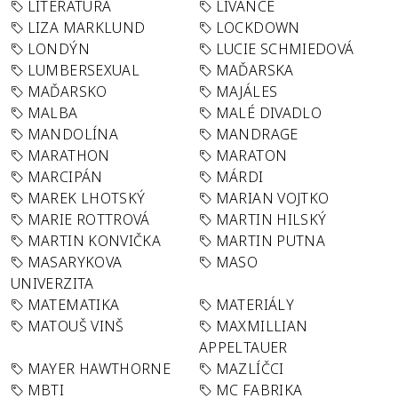
LITERATURA
LÍVANCE
LIZA MARKLUND
LOCKDOWN
LONDÝN
LUCIE SCHMIEDOVÁ
LUMBERSEXUAL
MAĎARSKA
MAĎARSKO
MAJÁLES
MALBA
MALÉ DIVADLO
MANDOLÍNA
MANDRAGE
MARATHON
MARATON
MARCIPÁN
MÁRDI
MAREK LHOTSKÝ
MARIAN VOJTKO
MARIE ROTTROVÁ
MARTIN HILSKÝ
MARTIN KONVIČKA
MARTIN PUTNA
MASARYKOVA
MASO
UNIVERZITA
MATEMATIKA
MATERIÁLY
MATOUŠ VINŠ
MAXMILLIAN
APPELTAUER
MAYER HAWTHORNE
MAZLÍČCI
MBTI
MC FABRIKA