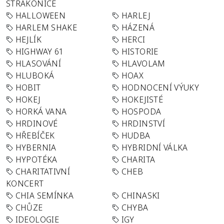
STRAKONICE
HALLOWEEN
HARLEJ
HARLEM SHAKE
HÁZENÁ
HEJLÍK
HERCI
HIGHWAY 61
HISTORIE
HLASOVÁNÍ
HLAVOLAM
HLUBOKÁ
HOAX
HOBIT
HODNOCENÍ VÝUKY
HOKEJ
HOKEJISTÉ
HORKÁ VANA
HOSPODA
HRDINOVÉ
HRDINSTVÍ
HŘEBÍČEK
HUDBA
HYBERNIA
HYBRIDNÍ VÁLKA
HYPOTÉKA
CHARITA
CHARITATIVNÍ
CHEB
KONCERT
CHIA SEMÍNKA
CHINASKI
CHŮZE
CHYBA
IDEOLOGIE
IGY