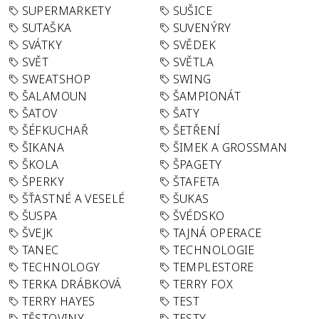
SUPERMARKETY
SUŠICE
SUTAŠKA
SUVENÝRY
SVÁTKY
SVĚDEK
SVĚT
SVĚTLA
SWEATSHOP
SWING
ŠALAMOUN
ŠAMPIONÁT
ŠATOV
ŠATY
ŠÉFKUCHAŘ
ŠETŘENÍ
ŠIKANA
ŠIMEK A GROSSMAN
ŠKOLA
ŠPAGETY
ŠPERKY
ŠTAFETA
ŠŤASTNÉ A VESELÉ
ŠUKAS
ŠUSPA
ŠVÉDSKO
ŠVEJK
TAJNÁ OPERACE
TANEC
TECHNOLOGIE
TECHNOLOGY
TEMPLESTORE
TERKA DRÁBKOVÁ
TERRY FOX
TERRY HAYES
TEST
TĚSTOVINY
TESTY