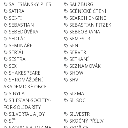
SALESIÁNSKÝ PLES
SALZBURG
SATIRA
SCÉNICKÉ ČTENÍ
SCI-FI
SEARCH ENGINE
SEBASTIAN
SEBASTIAN FITZEK
SEBEDŮVĚRA
SEBEOBRANA
SEDLÁCI
SEMESTR
SEMINÁŘE
SEN
SERIÁL
SERVER
SESTRA
SETKÁNÍ
SEX
SEZNAMOVÁK
SHAKESPEARE
SHOW
SHROMÁŽDĚNÍ
SHV
AKADEMICKÉ OBCE
SIBYLA
SIGMA
SILESIAN-SOCIETY-
SILSOC
FOR-SOLIDARITY
SILVERTAL A JOY
SILVESTR
SÍŤ
SKOČNÝ PŘÍLIV
SKORO-NA-MIZINE
SKOŘICE