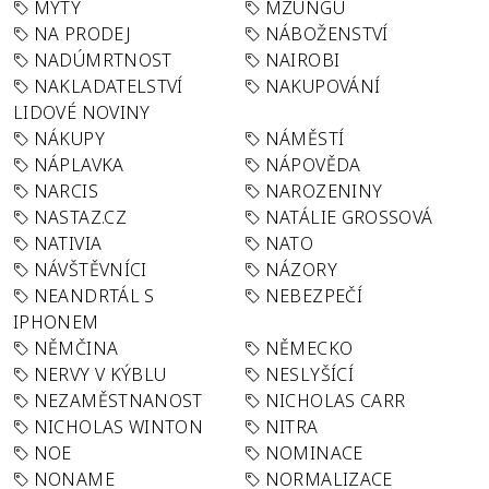
MÝTY
MZUNGU
NA PRODEJ
NÁBOŽENSTVÍ
NADÚMRTNOST
NAIROBI
NAKLADATELSTVÍ
NAKUPOVÁNÍ
LIDOVÉ NOVINY
NÁKUPY
NÁMĚSTÍ
NÁPLAVKA
NÁPOVĚDA
NARCIS
NAROZENINY
NASTAZ.CZ
NATÁLIE GROSSOVÁ
NATIVIA
NATO
NÁVŠTĚVNÍCI
NÁZORY
NEANDRTÁL S
NEBEZPEČÍ
IPHONEM
NĚMČINA
NĚMECKO
NERVY V KÝBLU
NESLYŠÍCÍ
NEZAMĚSTNANOST
NICHOLAS CARR
NICHOLAS WINTON
NITRA
NOE
NOMINACE
NONAME
NORMALIZACE