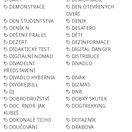
DEMONSTRACE
DEN OTEVŘENÝCH
DVEŘÍ
DEN STUDENTSTVA
DENIK
DENÍK N
DESATERO
DEŠTNÝ PRALES
DĚTI
DEZERT
DEZINFORMACE
DIDAKTICKÝ TEST
DIGITAL DANGER
DIGITÁLNÍ NOMÁD
DISTRIBUCE
DIVADELNÍ
DIVADLO
PŘEDSTAVENÍ
DIVADLO HYBERNIA
DIVÁK
DIVOKEJBILL
DIZMAS
DJ
DNB
DOBRODRUŽSTVÍ
DOBRÝ SKUTEK
DOC. RNDR. JAK
DOGTREKKING
KUBEŠ
DOKONALÉ TICHO
DOTAZNÍK
DOUČOVÁNÍ
DRABOVA