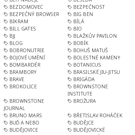
BEZDOMOVEC
BEZPEČNOST
BEZPEČNÝ BROWSER
BIG BEN
BIKRAM
BÍLÁ
BILL GATES
BIO
BJJ
BLAŽKŮV PAVILON
BLOG
BOBÍK
BOBRONUTRIE
BOHUŠ MATUŠ
BOJOVÉ UMĚNÍ
BOLESTNÉ KAMENY
BOMBARDÉR
BOTANICUS
BRAMBORY
BRASILSKÉ JIU-JITSU
BRAVE
BRIGÁDA
BROKOLICE
BROWNSTONE
INSTITUTE
BROWNSTONE
BROŽURA
JOURNAL
BRUNO MARS
BŘETISLAV ROHÁČEK
BUĎ A NEBO
BUDĚJCE
BUDĚJOVICE
BUDĚJOVICKÉ