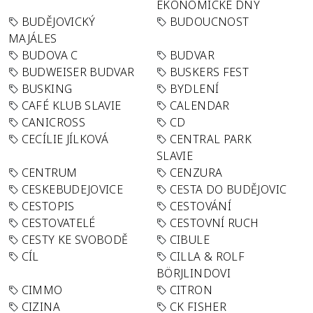
EKONOMICKÉ DNY
BUDĚJOVICKÝ
BUDOUCNOST
MAJÁLES
BUDOVA C
BUDVAR
BUDWEISER BUDVAR
BUSKERS FEST
BUSKING
BYDLENÍ
CAFÉ KLUB SLAVIE
CALENDAR
CANICROSS
CD
CECÍLIE JÍLKOVÁ
CENTRAL PARK
SLAVIE
CENTRUM
CENZURA
CESKEBUDEJOVICE
CESTA DO BUDĚJOVIC
CESTOPIS
CESTOVÁNÍ
CESTOVATELÉ
CESTOVNÍ RUCH
CESTY KE SVOBODĚ
CIBULE
CÍL
CILLA & ROLF
BÖRJLINDOVI
CIMMO
CITRON
CIZINA
CK FISHER