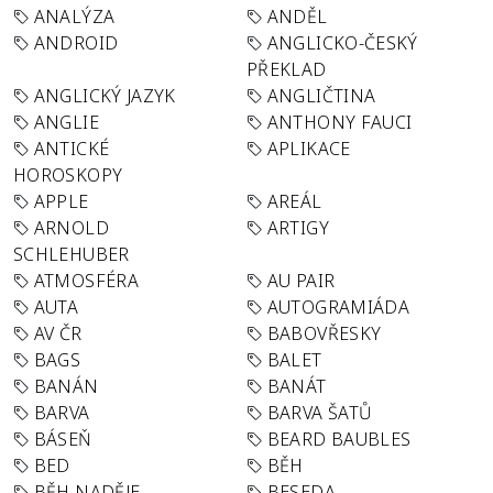
ANALÝZA
ANDĚL
ANDROID
ANGLICKO-ČESKÝ
PŘEKLAD
ANGLICKÝ JAZYK
ANGLIČTINA
ANGLIE
ANTHONY FAUCI
ANTICKÉ
APLIKACE
HOROSKOPY
APPLE
AREÁL
ARNOLD
ARTIGY
SCHLEHUBER
ATMOSFÉRA
AU PAIR
AUTA
AUTOGRAMIÁDA
AV ČR
BABOVŘESKY
BAGS
BALET
BANÁN
BANÁT
BARVA
BARVA ŠATŮ
BÁSEŇ
BEARD BAUBLES
BED
BĚH
BĚH NADĚJE
BESEDA