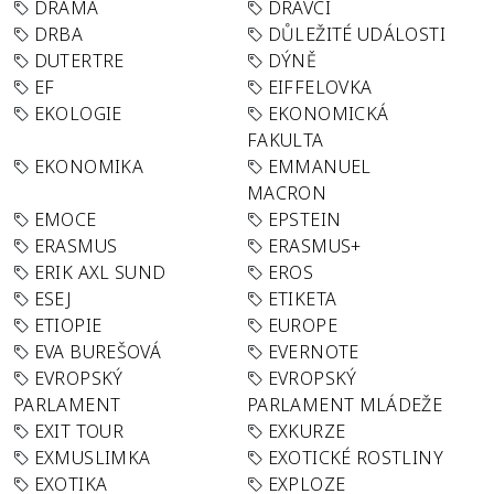
DRAMA
DRAVCI
DRBA
DŮLEŽITÉ UDÁLOSTI
DUTERTRE
DÝNĚ
EF
EIFFELOVKA
EKOLOGIE
EKONOMICKÁ
FAKULTA
EKONOMIKA
EMMANUEL
MACRON
EMOCE
EPSTEIN
ERASMUS
ERASMUS+
ERIK AXL SUND
EROS
ESEJ
ETIKETA
ETIOPIE
EUROPE
EVA BUREŠOVÁ
EVERNOTE
EVROPSKÝ
EVROPSKÝ
PARLAMENT
PARLAMENT MLÁDEŽE
EXIT TOUR
EXKURZE
EXMUSLIMKA
EXOTICKÉ ROSTLINY
EXOTIKA
EXPLOZE