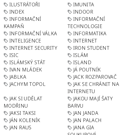
ILUSTRÁTOŘI
IMUNITA
INDEX
INDOOR
INFORMAČNÍ
INFORMAČNÍ
KAMPAŇ
TECHNOLOGIE
INFORMAČNÍ VÁLKA
INFORMATIKA
INTELIGENCE
INTERNET
INTERNET SECURITY
IRON STUDENT
ISIC
ISLÁM
ISLÁMSKÝ STÁT
ISLAND
IVAN MLÁDEK
JÁ POUTNÍK
JABLKA
JACK ROZPAROVAČ
JACHYM TOPOL
JAK SE CHRÁNIT NA
INTERNETU
JAK SI UDĚLAT
JAKOU MAJÍ ŠATY
MODŘINU
BARVU
JAKSI TAKSI
JAN JANDA
JÁN KOLENÍK
JAN PALACH
JAN RAUS
JANA GIA
SOUKUPOVÁ