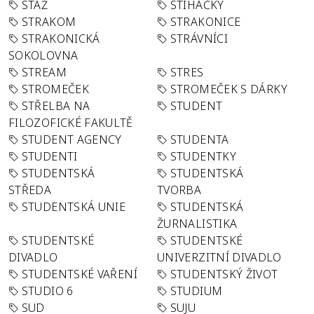
STÁŽ
STÍHAČKY
STRAKOM
STRAKONICE
STRAKONICKÁ
STRÁVNÍCI
SOKOLOVNA
STREAM
STRES
STROMEČEK
STROMEČEK S DÁRKY
STŘELBA NA
STUDENT
FILOZOFICKÉ FAKULTĚ
STUDENT AGENCY
STUDENTA
STUDENTI
STUDENTKY
STUDENTSKÁ
STUDENTSKÁ
STŘEDA
TVORBA
STUDENTSKÁ UNIE
STUDENTSKÁ
ŽURNALISTIKA
STUDENTSKÉ
STUDENTSKÉ
DIVADLO
UNIVERZITNÍ DIVADLO
STUDENTSKÉ VAŘENÍ
STUDENTSKÝ ŽIVOT
STUDIO 6
STUDIUM
SUD
SUJU