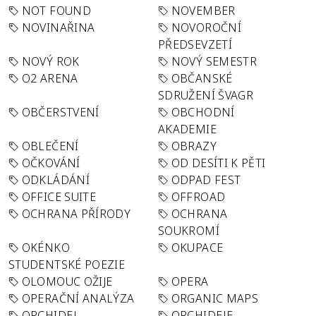
NOT FOUND
NOVEMBER
NOVINAŘINA
NOVOROČNÍ
PŘEDSEVZETÍ
NOVÝ ROK
NOVÝ SEMESTR
O2 ARENA
OBČANSKÉ
SDRUŽENÍ ŠVAGR
OBČERSTVENÍ
OBCHODNÍ
AKADEMIE
OBLEČENÍ
OBRAZY
OČKOVÁNÍ
OD DESÍTI K PĚTI
ODKLÁDÁNÍ
ODPAD FEST
OFFICE SUITE
OFFROAD
OCHRANA PŘÍRODY
OCHRANA
SOUKROMÍ
OKÉNKO
OKUPACE
STUDENTSKÉ POEZIE
OLOMOUC OŽIJE
OPERA
OPERAČNÍ ANALÝZA
ORGANIC MAPS
ORCHIDEJ
ORCHIDEJE