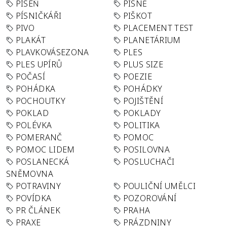
PÍSEŇ
PÍSNĚ
PÍSNIČKÁŘI
PIŠKOT
PIVO
PLACEMENT TEST
PLAKÁT
PLANETÁRIUM
PLAVKOVÁSEZONA
PLES
PLES UPÍRŮ
PLUS SIZE
POČASÍ
POEZIE
POHÁDKA
POHÁDKY
POCHOUTKY
POJIŠTĚNÍ
POKLAD
POKLADY
POLÉVKA
POLITIKA
POMERANČ
POMOC
POMOC LIDEM
POSILOVNA
POSLANECKÁ
POSLUCHAČI
SNĚMOVNA
POTRAVINY
POULIČNÍ UMĚLCI
POVÍDKA
POZOROVÁNÍ
PR ČLÁNEK
PRAHA
PRAXE
PRÁZDNINY