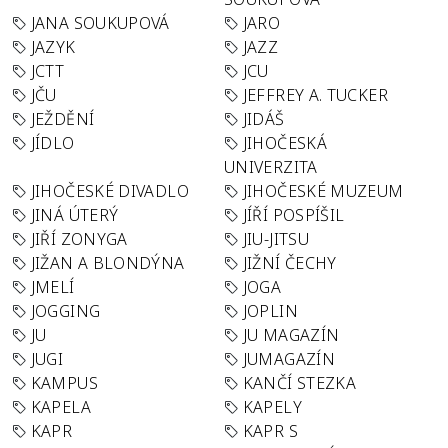
JANA SOUKUPOVÁ
JARO
JAZYK
JAZZ
JCTT
JCU
JČU
JEFFREY A. TUCKER
JEŽDĚNÍ
JIDÁŠ
JÍDLO
JIHOČESKÁ
UNIVERZITA
JIHOČESKÉ DIVADLO
JIHOČESKÉ MUZEUM
JINÁ ÚTERÝ
JÍŘÍ POSPÍŠIL
JIŘÍ ZONYGA
JIU-JITSU
JIŽAN A BLONDÝNA
JIŽNÍ ČECHY
JMELÍ
JOGA
JOGGING
JOPLIN
JU
JU MAGAZÍN
JUGI
JUMAGAZÍN
KAMPUS
KANČÍ STEZKA
KAPELA
KAPELY
KAPR
KAPR S