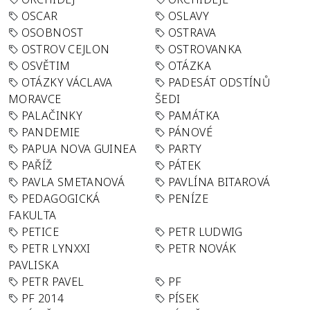
OSCAR
OSLAVY
OSOBNOST
OSTRAVA
OSTROV CEJLON
OSTROVANKA
OSVĚTIM
OTÁZKA
OTÁZKY VÁCLAVA
PADESÁT ODSTÍNŮ
MORAVCE
ŠEDI
PALAČINKY
PAMÁTKA
PANDEMIE
PÁNOVÉ
PAPUA NOVA GUINEA
PARTY
PAŘÍŽ
PÁTEK
PAVLA SMETANOVÁ
PAVLÍNA BITAROVÁ
PEDAGOGICKÁ
PENÍZE
FAKULTA
PETICE
PETR LUDWIG
PETR LYNXXI
PETR NOVÁK
PAVLISKA
PETR PAVEL
PF
PF 2014
PÍSEK