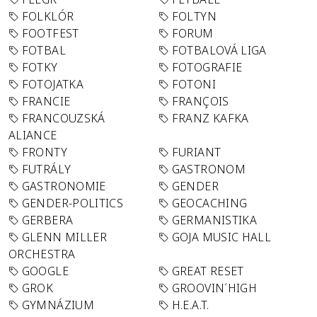
FOLKLÓR
FOLTYN
FOOTFEST
FORUM
FOTBAL
FOTBALOVÁ LIGA
FOTKY
FOTOGRAFIE
FOTOJATKA
FOTONI
FRANCIE
FRANÇOIS
FRANCOUZSKÁ
FRANZ KAFKA
ALIANCE
FRONTY
FURIANT
FUTRÁLY
GASTRONOM
GASTRONOMIE
GENDER
GENDER-POLITICS
GEOCACHING
GERBERA
GERMANISTIKA
GLENN MILLER
GOJA MUSIC HALL
ORCHESTRA
GOOGLE
GREAT RESET
GROK
GROOVIN´HIGH
GYMNÁZIUM
H.E.A.T.