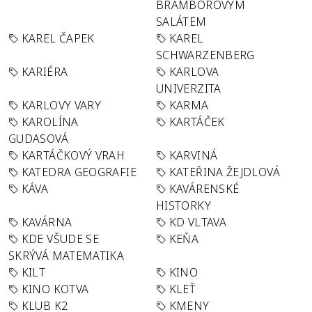
BRAMBOROVÝM
SALÁTEM
KAREL ČAPEK
KAREL
SCHWARZENBERG
KARIÉRA
KARLOVA
UNIVERZITA
KARLOVY VARY
KARMA
KAROLÍNA
KARTÁČEK
GUDASOVÁ
KARTÁČKOVÝ VRAH
KARVINÁ
KATEDRA GEOGRAFIE
KATEŘINA ŽEJDLOVÁ
KÁVA
KAVÁRENSKÉ
HISTORKY
KAVÁRNA
KD VLTAVA
KDE VŠUDE SE
KEŇA
SKRÝVÁ MATEMATIKA
KILT
KINO
KINO KOTVA
KLEŤ
KLUB K2
KMENY