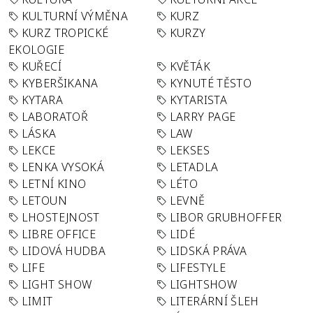
KULTURNÍ VÝMĚNA
KURZ
KURZ TROPICKÉ
KURZY
EKOLOGIE
KUŘECÍ
KVĚTÁK
KYBERŠIKANA
KYNUTÉ TĚSTO
KYTARA
KYTARISTA
LABORATOŘ
LARRY PAGE
LÁSKA
LAW
LEKCE
LEKSES
LENKA VYSOKÁ
LETADLA
LETNÍ KINO
LÉTO
LETOUN
LEVNĚ
LHOSTEJNOST
LIBOR GRUBHOFFER
LIBRE OFFICE
LIDÉ
LIDOVÁ HUDBA
LIDSKÁ PRÁVA
LIFE
LIFESTYLE
LIGHT SHOW
LIGHTSHOW
LIMIT
LITERÁRNÍ ŠLEH