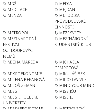
MDŽ
MEDIA
MEDITACE
MEJDAN
MENZA
METODIKA
PRŮVODCOVSKÉ
ČINNOSTI
METROPOL
MEZI SVĚTY
MEZINÁRODNÍ
MEZINÁRODNÍ
FESTIVAL
STUDENTSKÝ KLUB
OUTDOOROVÝCH
FILMŮ
MICHA MAREDA
MICHAELA
GEMROTOVÁ
MIKROEKONOMIE
MIKULÁŠ BEK
MILENA BERANOVÁ
MILOSLAV VLK
MILOŠ ZEMAN
MIND YOUR MIND
MISS
MISS JČU
MISS JIHOČESKÉ
MISS JU
UNIVERZITY
MISSAEROBIC2015
MISTROVSTVÍ