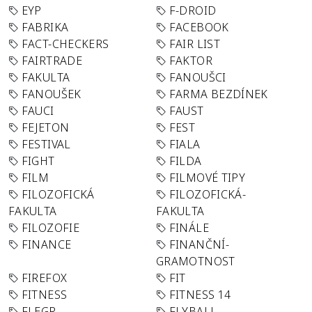
EYP
F-DROID
FABRIKA
FACEBOOK
FACT-CHECKERS
FAIR LIST
FAIRTRADE
FAKTOR
FAKULTA
FANOUŠCI
FANOUŠEK
FARMA BEZDÍNEK
FAUCI
FAUST
FEJETON
FEST
FESTIVAL
FIALA
FIGHT
FILDA
FILM
FILMOVÉ TIPY
FILOZOFICKÁ
FILOZOFICKÁ-
FAKULTA
FAKULTA
FILOZOFIE
FINÁLE
FINANCE
FINANČNÍ-
GRAMOTNOST
FIREFOX
FIT
FITNESS
FITNESS 14
FLEGR
FLYBALL