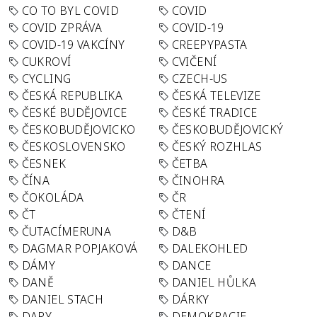
CO TO BYL COVID
COVID
COVID ZPRÁVA
COVID-19
COVID-19 VAKCÍNY
CREEPYPASTA
CUKROVÍ
CVIČENÍ
CYCLING
CZECH-US
ČESKÁ REPUBLIKA
ČESKÁ TELEVIZE
ČESKÉ BUDĚJOVICE
ČESKÉ TRADICE
ČESKOBUDĚJOVICKO
ČESKOBUDĚJOVICKÝ
ČESKOSLOVENSKO
ČESKÝ ROZHLAS
ČESNEK
ČETBA
ČÍNA
ČINOHRA
ČOKOLÁDA
ČR
ČT
ČTENÍ
ČUTACÍMERUNA
D&B
DAGMAR POPJAKOVÁ
DALEKOHLED
DÁMY
DANCE
DANĚ
DANIEL HŮLKA
DANIEL STACH
DÁRKY
DARY
DEMOKRACIE