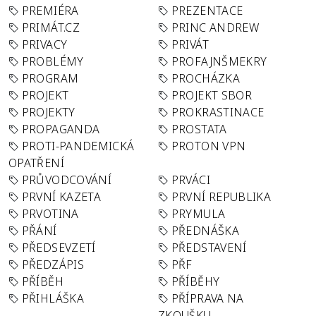
PREMIÉRA
PREZENTACE
PRIMÁT.CZ
PRINC ANDREW
PRIVACY
PRIVÁT
PROBLÉMY
PROFAJNŠMEKRY
PROGRAM
PROCHÁZKA
PROJEKT
PROJEKT SBOR
PROJEKTY
PROKRASTINACE
PROPAGANDA
PROSTATA
PROTI-PANDEMICKÁ
PROTON VPN
OPATŘENÍ
PRŮVODCOVÁNÍ
PRVÁCI
PRVNÍ KAZETA
PRVNÍ REPUBLIKA
PRVOTINA
PRYMULA
PŘÁNÍ
PŘEDNÁŠKA
PŘEDSEVZETÍ
PŘEDSTAVENÍ
PŘEDZÁPIS
PŘF
PŘÍBĚH
PŘÍBĚHY
PŘIHLÁŠKA
PŘÍPRAVA NA
ZKOUŠKU