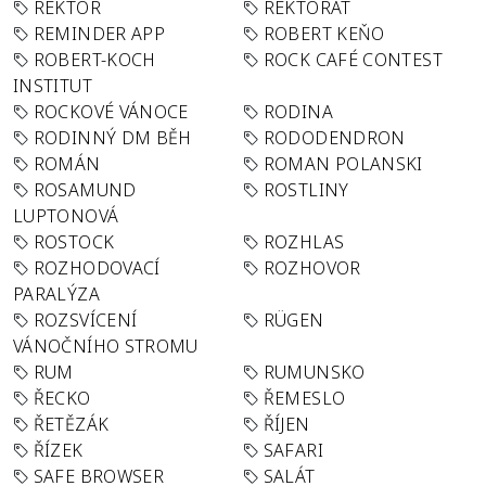
REKTOR
REKTORÁT
REMINDER APP
ROBERT KEŇO
ROBERT-KOCH
ROCK CAFÉ CONTEST
INSTITUT
ROCKOVÉ VÁNOCE
RODINA
RODINNÝ DM BĚH
RODODENDRON
ROMÁN
ROMAN POLANSKI
ROSAMUND
ROSTLINY
LUPTONOVÁ
ROSTOCK
ROZHLAS
ROZHODOVACÍ
ROZHOVOR
PARALÝZA
ROZSVÍCENÍ
RÜGEN
VÁNOČNÍHO STROMU
RUM
RUMUNSKO
ŘECKO
ŘEMESLO
ŘETĚZÁK
ŘÍJEN
ŘÍZEK
SAFARI
SAFE BROWSER
SALÁT