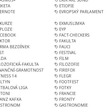
RASMUS+
ERIK AXL SUND
IKETA
ETIOPIE
VERNOTE
EVROPSKÝ PARLAMENT
KURZE
EXMUSLIMKA
PLOZE
EYP
ACEBOOK
FACT-CHECKERS
AKTOR
FAKULTA
RMA BEZDÍNEK
FAUCI
ST
FESTIVAL
LDA
FILM
LOZOFICKÁ-FAKULTA
FILOZOFIE
INANČNÍ-GRAMOTNOST
FIREFOX
TNESS 14
FLEGR
OLTYN
FOOTFEST
TBALOVÁ LIGA
FOTKY
OTONI
FRANCIE
ANZ KAFKA
FRONTY
ASTRONOM
GASTRONOMIE