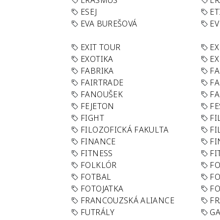
ERASMUS
E
ESEJ
ET
EVA BUREŠOVÁ
E
EXIT TOUR
EX
EXOTIKA
EX
FABRIKA
F
FAIRTRADE
F
FANOUŠEK
FA
FEJETON
FE
FIGHT
FI
FILOZOFICKÁ FAKULTA
FI
FINANCE
F
FITNESS
FI
FOLKLÓR
F
FOTBAL
FO
FOTOJATKA
F
FRANCOUZSKÁ ALIANCE
FR
FUTRÁLY
G