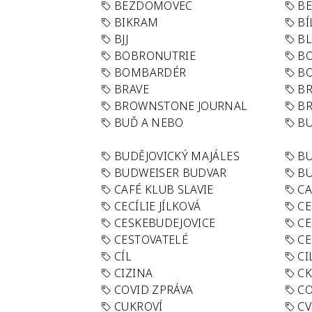
BEZDOMOVEC
B
BIKRAM
BÍ
BJJ
BL
BOBRONUTRIE
B
BOMBARDÉR
BO
BRAVE
BR
BROWNSTONE JOURNAL
B
BUĎ A NEBO
BU
BUDĚJOVICKÝ MAJÁLES
B
BUDWEISER BUDVAR
BU
CAFÉ KLUB SLAVIE
C
CECÍLIE JÍLKOVÁ
CE
CESKEBUDEJOVICE
CE
CESTOVATELÉ
CE
CÍL
CI
CIZINA
CK
COVID ZPRÁVA
CO
CUKROVÍ
CV