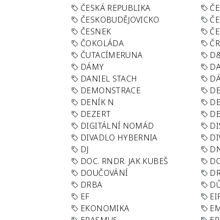
ČESKÁ REPUBLIKA
ČE
ČESKOBUDĚJOVICKO
ČE
ČESNEK
ČE
ČOKOLÁDA
Č
ČUTACÍMERUNA
D
DÁMY
D
DANIEL STACH
D
DEMONSTRACE
DE
DENÍK N
DE
DEZERT
D
DIGITÁLNÍ NOMÁD
DI
DIVADLO HYBERNIA
DI
DJ
D
DOC. RNDR. JAK KUBEŠ
D
DOUČOVÁNÍ
D
DRBA
DŮ
EF
EI
EKONOMIKA
E