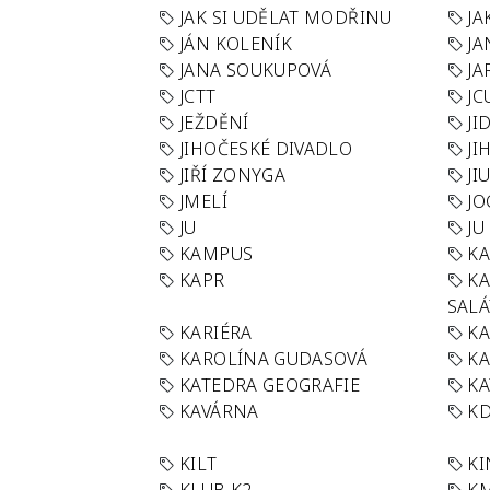
JAK SI UDĚLAT MODŘINU
JA
JÁN KOLENÍK
JA
JANA SOUKUPOVÁ
JA
JCTT
JC
JEŽDĚNÍ
JI
JIHOČESKÉ DIVADLO
JI
JIŘÍ ZONYGA
JI
JMELÍ
JO
JU
JU
KAMPUS
KA
KAPR
K
SAL
KARIÉRA
KA
KAROLÍNA GUDASOVÁ
KA
KATEDRA GEOGRAFIE
KA
KAVÁRNA
KD
KILT
K