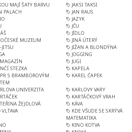
KOU MAJÍ ŠATY BARVU
JAKSI TAKSI
N PALACH
JAN RAUS
RO
JAZYK
U
JČU
DÁŠ
JÍDLO
HOČESKÉ MUZEUM
JINÁ ÚTERÝ
U-JITSU
JIŽAN A BLONDÝNA
GA
JOGGING
 MAGAZÍN
JUGI
NČÍ STEZKA
KAPELA
APR S BRAMBOROVÝM
KAREL ČAPEK
ÁTEM
RLOVA UNIVERZITA
KARLOVY VARY
RTÁČEK
KARTÁČKOVÝ VRAH
TEŘINA ŽEJDLOVÁ
KÁVA
 VLTAVA
KDE VŠUDE SE SKRÝVÁ
MATEMATIKA
INO
KINO KOTVA