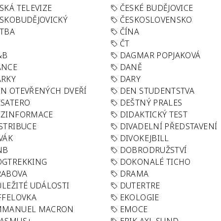
SKÁ TELEVIZE
ČESKÉ BUDĚJOVICE
SKOBUDĚJOVICKÝ
ČESKOSLOVENSKO
TBA
ČÍNA
R
ČT
&B
DAGMAR POPJAKOVÁ
ANCE
DANĚ
ÁRKY
DARY
N OTEVŘENÝCH DVEŘÍ
DEN STUDENTSTVA
SATERO
DEŠTNÝ PRALES
EZINFORMACE
DIDAKTICKÝ TEST
STRIBUCE
DIVADELNÍ PŘEDSTAVENÍ
VÁK
DIVOKEJBILL
NB
DOBRODRUŽSTVÍ
OGTREKKING
DOKONALÉ TICHO
RABOVA
DRAMA
LEŽITÉ UDÁLOSTI
DUTERTRE
FFELOVKA
EKOLOGIE
MMANUEL MACRON
EMOCE