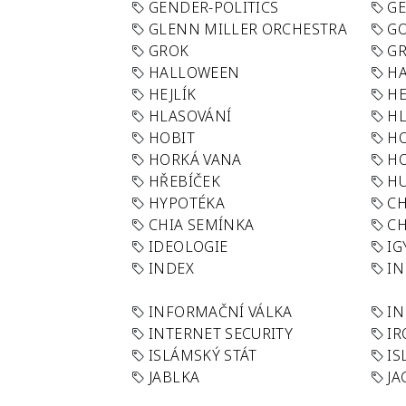
GENDER-POLITICS
G
GLENN MILLER ORCHESTRA
GO
GROK
GR
HALLOWEEN
HA
HEJLÍK
HE
HLASOVÁNÍ
H
HOBIT
H
HORKÁ VANA
H
HŘEBÍČEK
H
HYPOTÉKA
CH
CHIA SEMÍNKA
CH
IDEOLOGIE
IG
INDEX
I
INFORMAČNÍ VÁLKA
IN
INTERNET SECURITY
IR
ISLÁMSKÝ STÁT
IS
JABLKA
JA