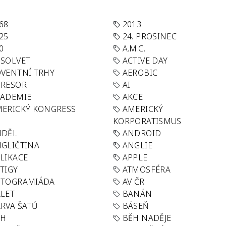
68
2013
25
24. PROSINEC
0
A.M.C.
SOLVET
ACTIVE DAY
VENTNÍ TRHY
AEROBIC
GRESOR
AI
KADEMIE
AKCE
ERICKÝ KONGRESS
AMERICKÝ
KORPORATISMUS
NDĚL
ANDROID
GLIČTINA
ANGLIE
LIKACE
APPLE
TIGY
ATMOSFÉRA
UTOGRAMIÁDA
AV ČR
LET
BANÁN
RVA ŠATŮ
BÁSEŇ
ĚH
BĚH NADĚJE