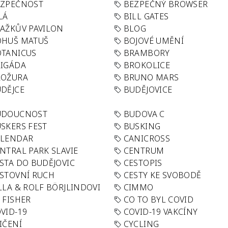
EZPEČNOST
BEZPEČNÝ BROWSER
LÁ
BILL GATES
AŽKŮV PAVILON
BLOG
OHUŠ MATUŠ
BOJOVÉ UMĚNÍ
TANICUS
BRAMBORY
IGÁDA
BROKOLICE
ROŽURA
BRUNO MARS
DĚJCE
BUDĚJOVICE
UDOUCNOST
BUDOVA C
SKERS FEST
BUSKING
ALENDAR
CANICROSS
NTRAL PARK SLAVIE
CENTRUM
STA DO BUDĚJOVIC
CESTOPIS
STOVNÍ RUCH
CESTY KE SVOBODĚ
LLA & ROLF BÖRJLINDOVI
CIMMO
 FISHER
CO TO BYL COVID
VID-19
COVID-19 VAKCÍNY
IČENÍ
CYCLING