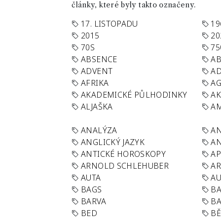
články, které byly takto označeny.
17. LISTOPADU
19
2015
20
70S
75
ABSENCE
AB
ADVENT
AD
AFRIKA
A
AKADEMICKÉ PŮLHODINKY
A
ALJAŠKA
AM
ANALÝZA
A
ANGLICKÝ JAZYK
AN
ANTICKÉ HOROSKOPY
AP
ARNOLD SCHLEHUBER
AR
AUTA
A
BAGS
BA
BARVA
BA
BED
B