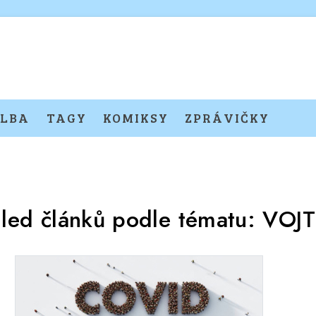
LBA
TAGY
KOMIKSY
ZPRÁVIČKY
led článků podle tématu:
VOJ