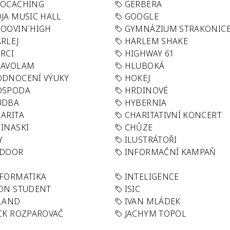
EOCACHING
GERBERA
JA MUSIC HALL
GOOGLE
OOVIN´HIGH
GYMNÁZIUM STRAKONIC
RLEJ
HARLEM SHAKE
RCI
HIGHWAY 61
LAVOLAM
HLUBOKÁ
ODNOCENÍ VÝUKY
HOKEJ
OSPODA
HRDINOVÉ
UDBA
HYBERNIA
ARITA
CHARITATIVNÍ KONCERT
INASKI
CHŮZE
Y
ILUSTRÁTOŘI
NDOOR
INFORMAČNÍ KAMPAŇ
FORMATIKA
INTELIGENCE
ON STUDENT
ISIC
LAND
IVAN MLÁDEK
CK ROZPAROVAČ
JACHYM TOPOL