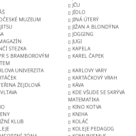
U
JČU
ÁŠ
JÍDLO
HOČESKÉ MUZEUM
JINÁ ÚTERÝ
-JITSU
JIŽAN A BLONDÝNA
GA
JOGGING
 MAGAZÍN
JUGI
NČÍ STEZKA
KAPELA
PR S BRAMBOROVÝM
KAREL ČAPEK
ÁTEM
RLOVA UNIVERZITA
KARLOVY VARY
RTÁČEK
KARTÁČKOVÝ VRAH
TEŘINA ŽEJDLOVÁ
KÁVA
 VLTAVA
KDE VŠUDE SE SKRÝVÁ
MATEMATIKA
NO
KINO KOTVA
ENY
KNIHA
IŽNÍ KLUB
KOLÁČ
LEJE
KOLEJE PEDAGOG