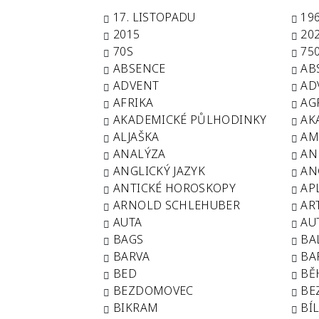
17. LISTOPADU
19
2015
20
70S
75
ABSENCE
AB
ADVENT
AD
AFRIKA
AG
AKADEMICKÉ PŮLHODINKY
AK
ALJAŠKA
AM
ANALÝZA
AN
ANGLICKÝ JAZYK
AN
ANTICKÉ HOROSKOPY
AP
ARNOLD SCHLEHUBER
AR
AUTA
AU
BAGS
BA
BARVA
BA
BED
BĚ
BEZDOMOVEC
BE
BIKRAM
BÍ