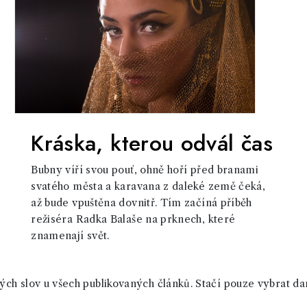
Kráska, kterou odvál čas
Bubny víří svou pouť, ohně hoří před branami
svatého města a karavana z daleké země čeká,
až bude vpuštěna dovnitř. Tím začíná příběh
režiséra Radka Balaše na prknech, které
znamenají svět.
ch slov u všech publikovaných článků. Stačí pouze vybrat da