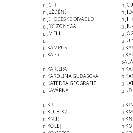
JCTT
JC
JEŽDĚNÍ
JID
JIHOČESKÉ DIVADLO
JI
JIŘÍ ZONYGA
JIU
JMELÍ
JO
JU
JU
KAMPUS
KA
KAPR
KA
SAL
KARIÉRA
KA
KAROLÍNA GUDASOVÁ
KA
KATEDRA GEOGRAFIE
KA
KAVÁRNA
KD
KILT
KI
KLUB K2
KM
KNÍR
KN
KOLEJ
KO