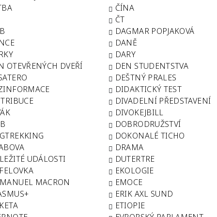
TBA
ČÍNA
ČT
B
DAGMAR POPJAKOVÁ
NCE
DANĚ
RKY
DARY
N OTEVŘENÝCH DVEŘÍ
DEN STUDENTSTVA
SATERO
DEŠTNÝ PRALES
ZINFORMACE
DIDAKTICKÝ TEST
STRIBUCE
DIVADELNÍ PŘEDSTAVENÍ
VÁK
DIVOKEJBILL
B
DOBRODRUŽSTVÍ
GTREKKING
DOKONALÉ TICHO
ABOVA
DRAMA
LEŽITÉ UDÁLOSTI
DUTERTRE
FFELOVKA
EKOLOGIE
MANUEL MACRON
EMOCE
ASMUS+
ERIK AXL SUND
IKETA
ETIOPIE