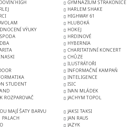
OOVIN´HIGH
GYMNÁZIUM STRAKONICE
RLEJ
HARLEM SHAKE
RCI
HIGHWAY 61
AVOLAM
HLUBOKÁ
DNOCENÍ VÝUKY
HOKEJ
SPODA
HRDINOVÉ
DBA
HYBERNIA
ARITA
CHARITATIVNÍ KONCERT
INASKI
CHŮZE
Y
ILUSTRÁTOŘI
DOOR
INFORMAČNÍ KAMPAŇ
FORMATIKA
INTELIGENCE
ON STUDENT
ISIC
LAND
IVAN MLÁDEK
CK ROZPAROVAČ
JACHYM TOPOL
KOU MAJÍ ŠATY BARVU
JAKSI TAKSI
N PALACH
JAN RAUS
RO
JAZYK