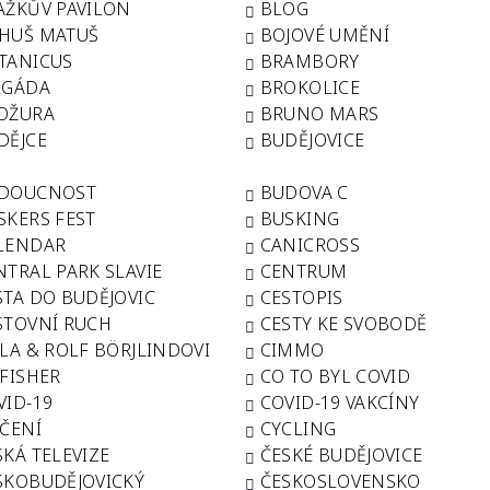
AŽKŮV PAVILON
BLOG
HUŠ MATUŠ
BOJOVÉ UMĚNÍ
TANICUS
BRAMBORY
IGÁDA
BROKOLICE
OŽURA
BRUNO MARS
DĚJCE
BUDĚJOVICE
DOUCNOST
BUDOVA C
SKERS FEST
BUSKING
LENDAR
CANICROSS
NTRAL PARK SLAVIE
CENTRUM
STA DO BUDĚJOVIC
CESTOPIS
STOVNÍ RUCH
CESTY KE SVOBODĚ
LLA & ROLF BÖRJLINDOVI
CIMMO
 FISHER
CO TO BYL COVID
VID-19
COVID-19 VAKCÍNY
IČENÍ
CYCLING
SKÁ TELEVIZE
ČESKÉ BUDĚJOVICE
SKOBUDĚJOVICKÝ
ČESKOSLOVENSKO