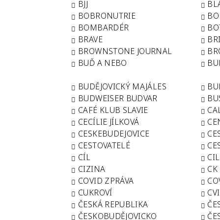
BJJ
BL
BOBRONUTRIE
BO
BOMBARDÉR
BO
BRAVE
BR
BROWNSTONE JOURNAL
BR
BUĎ A NEBO
BU
BUDĚJOVICKÝ MAJÁLES
BU
BUDWEISER BUDVAR
BU
CAFÉ KLUB SLAVIE
CA
CECÍLIE JÍLKOVÁ
CE
CESKEBUDEJOVICE
CE
CESTOVATELÉ
CE
CÍL
CI
CIZINA
CK
COVID ZPRÁVA
CO
CUKROVÍ
CV
ČESKÁ REPUBLIKA
ČE
ČESKOBUDĚJOVICKO
ČE