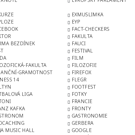
ERNOTE
EVROPSKÝ PARLAMENT
KURZE
EXMUSLIMKA
PLOZE
EYP
CEBOOK
FACT-CHECKERS
KTOR
FAKULTA
RMA BEZDÍNEK
FAUCI
ST
FESTIVAL
LDA
FILM
LOZOFICKÁ-FAKULTA
FILOZOFIE
NANČNÍ-GRAMOTNOST
FIREFOX
TNESS 14
FLEGR
LTYN
FOOTFEST
TBALOVÁ LIGA
FOTKY
TONI
FRANCIE
ANZ KAFKA
FRONTY
STRONOM
GASTRONOMIE
OCACHING
GERBERA
JA MUSIC HALL
GOOGLE