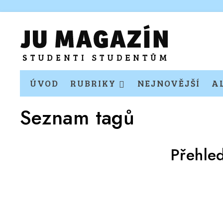
ÚVOD
RUBRIKY
NEJNOVĚJŠÍ
A
Seznam tagů
Přehle