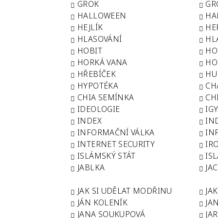
GROK
GR
HALLOWEEN
HA
HEJLÍK
HE
HLASOVÁNÍ
HL
HOBIT
HO
HORKÁ VANA
HO
HŘEBÍČEK
HU
HYPOTÉKA
CH
CHIA SEMÍNKA
CH
IDEOLOGIE
IG
INDEX
IN
INFORMAČNÍ VÁLKA
IN
INTERNET SECURITY
IR
ISLÁMSKÝ STÁT
IS
JABLKA
JA
JAK SI UDĚLAT MODŘINU
JA
JÁN KOLENÍK
JA
JANA SOUKUPOVÁ
JA