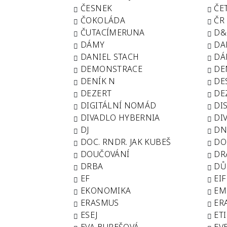
ČESNEK
ČE
ČOKOLÁDA
ČR
ČUTACÍMERUNA
D&
DÁMY
DA
DANIEL STACH
DÁ
DEMONSTRACE
DE
DENÍK N
DE
DEZERT
DE
DIGITÁLNÍ NOMÁD
DI
DIVADLO HYBERNIA
DI
DJ
DN
DOC. RNDR. JAK KUBEŠ
DO
DOUČOVÁNÍ
DR
DRBA
DŮ
EF
EI
EKONOMIKA
EM
ERASMUS
ER
ESEJ
ET