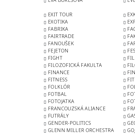
EVA BUREŠOVÁ
EV
EXIT TOUR
EX
EXOTIKA
EX
FABRIKA
FA
FAIRTRADE
FA
FANOUŠEK
FA
FEJETON
FE
FIGHT
FI
FILOZOFICKÁ FAKULTA
FI
FINANCE
FI
FITNESS
FI
FOLKLÓR
FO
FOTBAL
FO
FOTOJATKA
FO
FRANCOUZSKÁ ALIANCE
FR
FUTRÁLY
GA
GENDER-POLITICS
GE
GLENN MILLER ORCHESTRA
GO