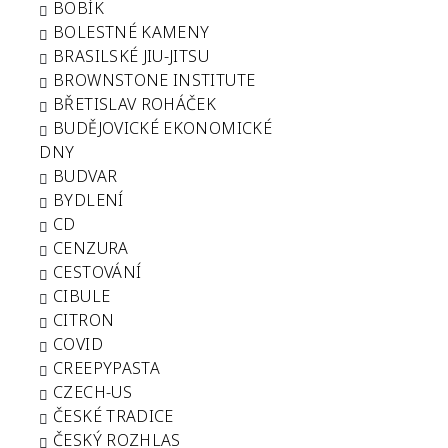
BOBÍK
BOLESTNÉ KAMENY
BRASILSKÉ JIU-JITSU
BROWNSTONE INSTITUTE
BŘETISLAV ROHÁČEK
BUDĚJOVICKÉ EKONOMICKÉ
DNY
BUDVAR
BYDLENÍ
CD
CENZURA
CESTOVÁNÍ
CIBULE
CITRON
COVID
CREEPYPASTA
CZECH-US
ČESKÉ TRADICE
ČESKÝ ROZHLAS