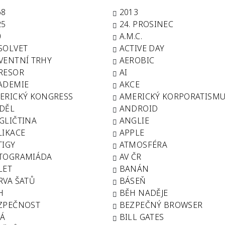
68
2013
25
24. PROSINEC
0
A.M.C.
SOLVET
ACTIVE DAY
VENTNÍ TRHY
AEROBIC
RESOR
AI
ADEMIE
AKCE
ERICKÝ KONGRESS
AMERICKÝ KORPORATISM
DĚL
ANDROID
GLIČTINA
ANGLIE
LIKACE
APPLE
TIGY
ATMOSFÉRA
TOGRAMIÁDA
AV ČR
LET
BANÁN
RVA ŠATŮ
BÁSEŇ
H
BĚH NADĚJE
ZPEČNOST
BEZPEČNÝ BROWSER
LÁ
BILL GATES