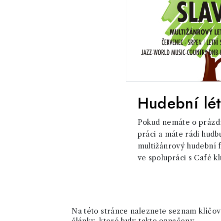
Hudební lét
Pokud nemáte o prázd
práci a máte rádi hudb
multižánrový hudební fe
ve spolupráci s Café k
Na této stránce naleznete seznam klíčový