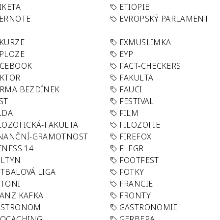
IKETA
ETIOPIE
VERNOTE
EVROPSKÝ PARLAMENT
KURZE
EXMUSLIMKA
PLOZE
EYP
ACEBOOK
FACT-CHECKERS
AKTOR
FAKULTA
RMA BEZDÍNEK
FAUCI
ST
FESTIVAL
LDA
FILM
LOZOFICKÁ-FAKULTA
FILOZOFIE
INANČNÍ-GRAMOTNOST
FIREFOX
TNESS 14
FLEGR
OLTYN
FOOTFEST
TBALOVÁ LIGA
FOTKY
OTONI
FRANCIE
ANZ KAFKA
FRONTY
ASTRONOM
GASTRONOMIE
EOCACHING
GERBERA