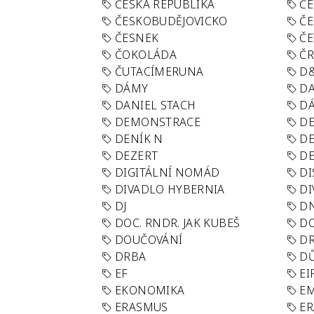
ČESKÁ REPUBLIKA
ČE
ČESKOBUDĚJOVICKO
ČE
ČESNEK
ČE
ČOKOLÁDA
Č
ČUTACÍMERUNA
D
DÁMY
D
DANIEL STACH
D
DEMONSTRACE
DE
DENÍK N
DE
DEZERT
D
DIGITÁLNÍ NOMÁD
DI
DIVADLO HYBERNIA
DI
DJ
D
DOC. RNDR. JAK KUBEŠ
D
DOUČOVÁNÍ
D
DRBA
DŮ
EF
EI
EKONOMIKA
E
ERASMUS
E