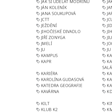
JAK SI UDĚLAT MODŘINU
JA
JÁN KOLENÍK
JA
JANA SOUKUPOVÁ
JA
JCTT
JC
JEŽDĚNÍ
JI
JIHOČESKÉ DIVADLO
JI
JIŘÍ ZONYGA
JI
JMELÍ
JO
JU
JU
KAMPUS
KA
KAPR
K
SAL
KARIÉRA
KA
KAROLÍNA GUDASOVÁ
KA
KATEDRA GEOGRAFIE
KA
KAVÁRNA
KD
KILT
K
KLUB K2
K