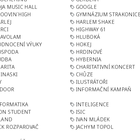
JA MUSIC HALL
GOOGLE
OOVIN´HIGH
GYMNÁZIUM STRAKONIC
RLEJ
HARLEM SHAKE
RCI
HIGHWAY 61
LAVOLAM
HLUBOKÁ
ODNOCENÍ VÝUKY
HOKEJ
OSPODA
HRDINOVÉ
UDBA
HYBERNIA
ARITA
CHARITATIVNÍ KONCERT
INASKI
CHŮZE
Y
ILUSTRÁTOŘI
NDOOR
INFORMAČNÍ KAMPAŇ
FORMATIKA
INTELIGENCE
ON STUDENT
ISIC
LAND
IVAN MLÁDEK
CK ROZPAROVAČ
JACHYM TOPOL