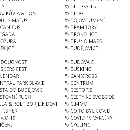
LÁ
BILL GATES
AŽKŮV PAVILON
BLOG
OHUŠ MATUŠ
BOJOVÉ UMĚNÍ
TANICUS
BRAMBORY
IGÁDA
BROKOLICE
ROŽURA
BRUNO MARS
DĚJCE
BUDĚJOVICE
UDOUCNOST
BUDOVA C
SKERS FEST
BUSKING
ALENDAR
CANICROSS
NTRAL PARK SLAVIE
CENTRUM
STA DO BUDĚJOVIC
CESTOPIS
STOVNÍ RUCH
CESTY KE SVOBODĚ
LLA & ROLF BÖRJLINDOVI
CIMMO
 FISHER
CO TO BYL COVID
VID-19
COVID-19 VAKCÍNY
IČENÍ
CYCLING