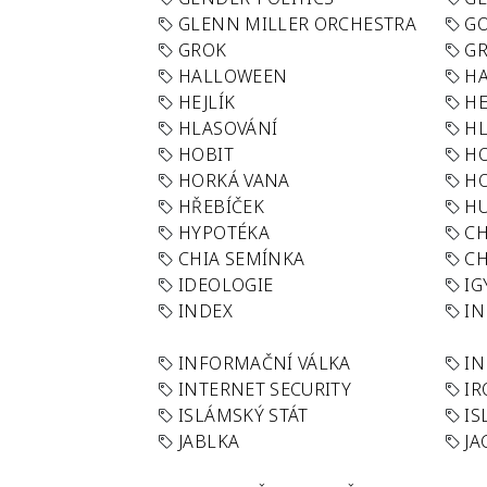
GLENN MILLER ORCHESTRA
GO
GROK
GR
HALLOWEEN
HA
HEJLÍK
HE
HLASOVÁNÍ
H
HOBIT
H
HORKÁ VANA
H
HŘEBÍČEK
H
HYPOTÉKA
CH
CHIA SEMÍNKA
CH
IDEOLOGIE
IG
INDEX
I
INFORMAČNÍ VÁLKA
IN
INTERNET SECURITY
IR
ISLÁMSKÝ STÁT
IS
JABLKA
JA