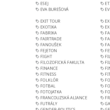
ESEJ
ET
EVA BUREŠOVÁ
E
EXIT TOUR
EX
EXOTIKA
EX
FABRIKA
F
FAIRTRADE
F
FANOUŠEK
FA
FEJETON
FE
FIGHT
FI
FILOZOFICKÁ FAKULTA
FI
FINANCE
F
FITNESS
FI
FOLKLÓR
F
FOTBAL
FO
FOTOJATKA
F
FRANCOUZSKÁ ALIANCE
FR
FUTRÁLY
G
GENDER-POLITICS
G