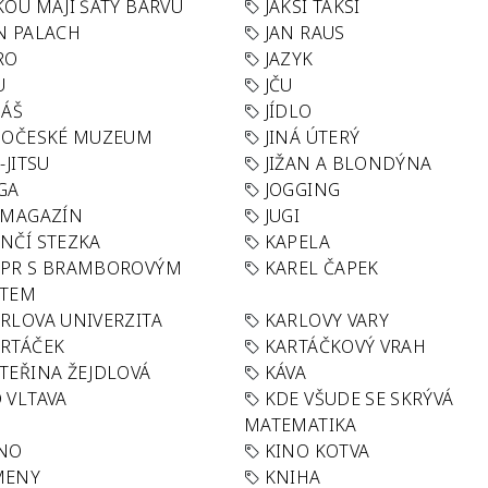
KOU MAJÍ ŠATY BARVU
JAKSI TAKSI
N PALACH
JAN RAUS
RO
JAZYK
U
JČU
DÁŠ
JÍDLO
HOČESKÉ MUZEUM
JINÁ ÚTERÝ
U-JITSU
JIŽAN A BLONDÝNA
GA
JOGGING
 MAGAZÍN
JUGI
NČÍ STEZKA
KAPELA
APR S BRAMBOROVÝM
KAREL ČAPEK
ÁTEM
RLOVA UNIVERZITA
KARLOVY VARY
RTÁČEK
KARTÁČKOVÝ VRAH
TEŘINA ŽEJDLOVÁ
KÁVA
 VLTAVA
KDE VŠUDE SE SKRÝVÁ
MATEMATIKA
INO
KINO KOTVA
MENY
KNIHA