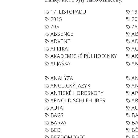
články, které byly takto označeny.
17. LISTOPADU
19
2015
20
70S
75
ABSENCE
AB
ADVENT
AD
AFRIKA
A
AKADEMICKÉ PŮLHODINKY
A
ALJAŠKA
AM
ANALÝZA
A
ANGLICKÝ JAZYK
AN
ANTICKÉ HOROSKOPY
AP
ARNOLD SCHLEHUBER
AR
AUTA
A
BAGS
BA
BARVA
BA
BED
B
BEZDOMOVEC
B