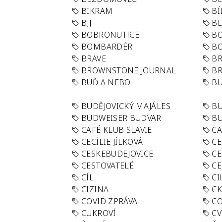
BIKRAM
BÍ
BJJ
BL
BOBRONUTRIE
B
BOMBARDÉR
BO
BRAVE
BR
BROWNSTONE JOURNAL
B
BUĎ A NEBO
BU
BUDĚJOVICKÝ MAJÁLES
B
BUDWEISER BUDVAR
BU
CAFÉ KLUB SLAVIE
C
CECÍLIE JÍLKOVÁ
CE
CESKEBUDEJOVICE
CE
CESTOVATELÉ
CE
CÍL
CI
CIZINA
CK
COVID ZPRÁVA
CO
CUKROVÍ
CV