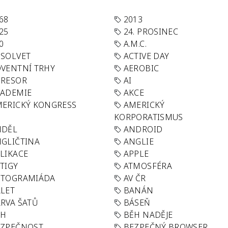
68
2013
25
24. PROSINEC
0
A.M.C.
SOLVET
ACTIVE DAY
VENTNÍ TRHY
AEROBIC
GRESOR
AI
KADEMIE
AKCE
ERICKÝ KONGRESS
AMERICKÝ
KORPORATISMUS
NDĚL
ANDROID
GLIČTINA
ANGLIE
LIKACE
APPLE
TIGY
ATMOSFÉRA
UTOGRAMIÁDA
AV ČR
LET
BANÁN
RVA ŠATŮ
BÁSEŇ
ĚH
BĚH NADĚJE
EZPEČNOST
BEZPEČNÝ BROWSER