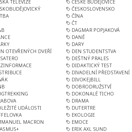
SKÁ TELEVIZE
ČESKÉ BUDĚJOVICE
SKOBUDĚJOVICKÝ
ČESKOSLOVENSKO
TBA
ČÍNA
R
ČT
&B
DAGMAR POPJAKOVÁ
ANCE
DANĚ
ÁRKY
DARY
N OTEVŘENÝCH DVEŘÍ
DEN STUDENTSTVA
SATERO
DEŠTNÝ PRALES
EZINFORMACE
DIDAKTICKÝ TEST
STRIBUCE
DIVADELNÍ PŘEDSTAVENÍ
VÁK
DIVOKEJBILL
NB
DOBRODRUŽSTVÍ
OGTREKKING
DOKONALÉ TICHO
RABOVA
DRAMA
LEŽITÉ UDÁLOSTI
DUTERTRE
FFELOVKA
EKOLOGIE
MMANUEL MACRON
EMOCE
RASMUS+
ERIK AXL SUND