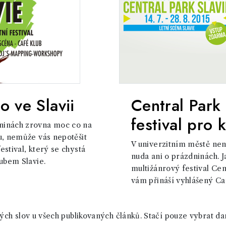
o ve Slavii
Central Park 
festival pro
ninách zrovna moc co na
u, nemůže vás nepotěšit
V univerzitním městě ne
stival, který se chystá
nuda ani o prázdninách. J
lubem Slavie.
multižánrový festival Cen
vám přináší vyhlášený Caf
ch slov u všech publikovaných článků. Stačí pouze vybrat da