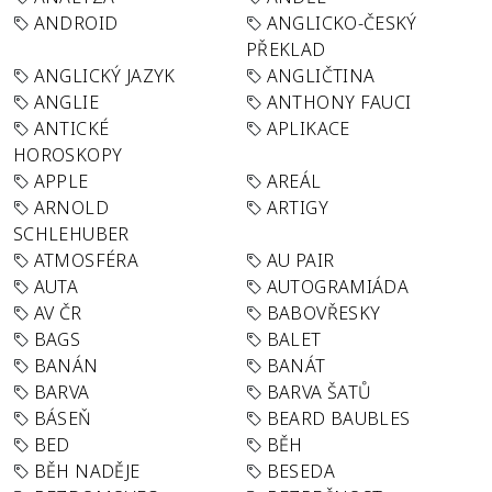
ANDROID
ANGLICKO-ČESKÝ
PŘEKLAD
ANGLICKÝ JAZYK
ANGLIČTINA
ANGLIE
ANTHONY FAUCI
ANTICKÉ
APLIKACE
HOROSKOPY
APPLE
AREÁL
ARNOLD
ARTIGY
SCHLEHUBER
ATMOSFÉRA
AU PAIR
AUTA
AUTOGRAMIÁDA
AV ČR
BABOVŘESKY
BAGS
BALET
BANÁN
BANÁT
BARVA
BARVA ŠATŮ
BÁSEŇ
BEARD BAUBLES
BED
BĚH
BĚH NADĚJE
BESEDA