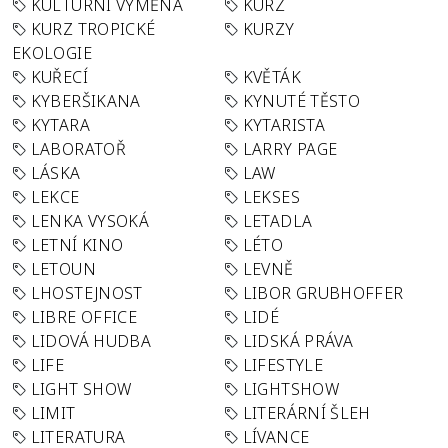
KULTURNÍ VÝMĚNA
KURZ
KURZ TROPICKÉ
KURZY
EKOLOGIE
KUŘECÍ
KVĚTÁK
KYBERŠIKANA
KYNUTÉ TĚSTO
KYTARA
KYTARISTA
LABORATOŘ
LARRY PAGE
LÁSKA
LAW
LEKCE
LEKSES
LENKA VYSOKÁ
LETADLA
LETNÍ KINO
LÉTO
LETOUN
LEVNĚ
LHOSTEJNOST
LIBOR GRUBHOFFER
LIBRE OFFICE
LIDÉ
LIDOVÁ HUDBA
LIDSKÁ PRÁVA
LIFE
LIFESTYLE
LIGHT SHOW
LIGHTSHOW
LIMIT
LITERÁRNÍ ŠLEH
LITERATURA
LÍVANCE