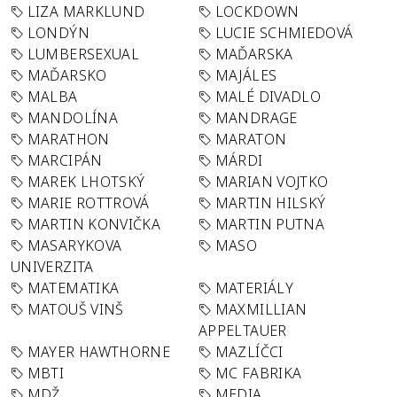
LIZA MARKLUND
LOCKDOWN
LONDÝN
LUCIE SCHMIEDOVÁ
LUMBERSEXUAL
MAĎARSKA
MAĎARSKO
MAJÁLES
MALBA
MALÉ DIVADLO
MANDOLÍNA
MANDRAGE
MARATHON
MARATON
MARCIPÁN
MÁRDI
MAREK LHOTSKÝ
MARIAN VOJTKO
MARIE ROTTROVÁ
MARTIN HILSKÝ
MARTIN KONVIČKA
MARTIN PUTNA
MASARYKOVA
MASO
UNIVERZITA
MATEMATIKA
MATERIÁLY
MATOUŠ VINŠ
MAXMILLIAN
APPELTAUER
MAYER HAWTHORNE
MAZLÍČCI
MBTI
MC FABRIKA
MDŽ
MEDIA