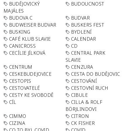
BUDĚJOVICKÝ
BUDOUCNOST
MAJÁLES
BUDOVA C
BUDVAR
BUDWEISER BUDVAR
BUSKERS FEST
BUSKING
BYDLENÍ
CAFÉ KLUB SLAVIE
CALENDAR
CANICROSS
CD
CECÍLIE JÍLKOVÁ
CENTRAL PARK
SLAVIE
CENTRUM
CENZURA
CESKEBUDEJOVICE
CESTA DO BUDĚJOVIC
CESTOPIS
CESTOVÁNÍ
CESTOVATELÉ
CESTOVNÍ RUCH
CESTY KE SVOBODĚ
CIBULE
CÍL
CILLA & ROLF
BÖRJLINDOVI
CIMMO
CITRON
CIZINA
CK FISHER
CO TO BYL COVID
COVID