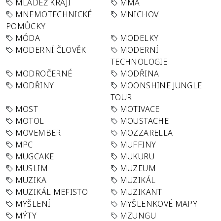
MLÁDEŽ KRAJI
MMA
MNEMOTECHNICKÉ
MNICHOV
POMŮCKY
MÓDA
MODELKY
MODERNÍ ČLOVĚK
MODERNÍ
TECHNOLOGIE
MODROČERNÉ
MODŘINA
MODŘINY
MOONSHINE JUNGLE
TOUR
MOST
MOTIVACE
MOTOL
MOUSTACHE
MOVEMBER
MOZZARELLA
MPC
MUFFINY
MUGCAKE
MUKURU
MUSLIM
MUZEUM
MUZIKA
MUZIKÁL
MUZIKÁL MEFISTO
MUZIKANT
MYŠLENÍ
MYŠLENKOVÉ MAPY
MÝTY
MZUNGU