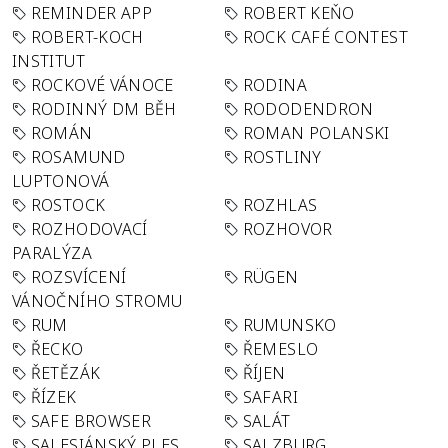
REMINDER APP
ROBERT KEŇO
ROBERT-KOCH
ROCK CAFÉ CONTEST
INSTITUT
ROCKOVÉ VÁNOCE
RODINA
RODINNÝ DM BĚH
RODODENDRON
ROMÁN
ROMAN POLANSKI
ROSAMUND
ROSTLINY
LUPTONOVÁ
ROSTOCK
ROZHLAS
ROZHODOVACÍ
ROZHOVOR
PARALÝZA
ROZSVÍCENÍ
RÜGEN
VÁNOČNÍHO STROMU
RUM
RUMUNSKO
ŘECKO
ŘEMESLO
ŘETĚZÁK
ŘÍJEN
ŘÍZEK
SAFARI
SAFE BROWSER
SALÁT
SALESIÁNSKÝ PLES
SALZBURG