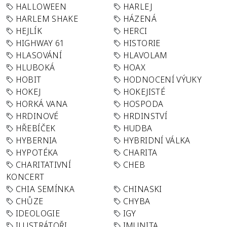
HALLOWEEN
HARLEJ
HARLEM SHAKE
HÁZENÁ
HEJLÍK
HERCI
HIGHWAY 61
HISTORIE
HLASOVÁNÍ
HLAVOLAM
HLUBOKÁ
HOAX
HOBIT
HODNOCENÍ VÝUKY
HOKEJ
HOKEJISTÉ
HORKÁ VANA
HOSPODA
HRDINOVÉ
HRDINSTVÍ
HŘEBÍČEK
HUDBA
HYBERNIA
HYBRIDNÍ VÁLKA
HYPOTÉKA
CHARITA
CHARITATIVNÍ
CHEB
KONCERT
CHIA SEMÍNKA
CHINASKI
CHŮZE
CHYBA
IDEOLOGIE
IGY
ILUSTRÁTOŘI
IMUNITA