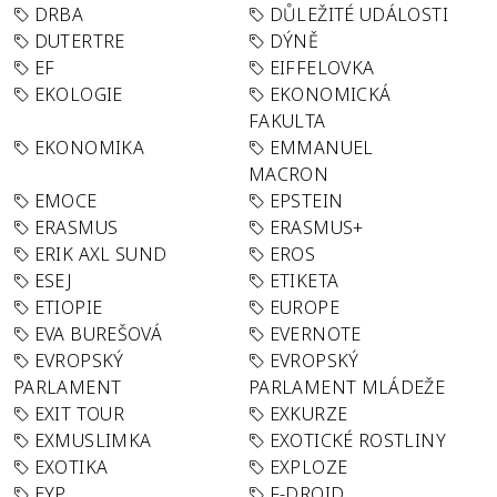
DRBA
DŮLEŽITÉ UDÁLOSTI
DUTERTRE
DÝNĚ
EF
EIFFELOVKA
EKOLOGIE
EKONOMICKÁ
FAKULTA
EKONOMIKA
EMMANUEL
MACRON
EMOCE
EPSTEIN
ERASMUS
ERASMUS+
ERIK AXL SUND
EROS
ESEJ
ETIKETA
ETIOPIE
EUROPE
EVA BUREŠOVÁ
EVERNOTE
EVROPSKÝ
EVROPSKÝ
PARLAMENT
PARLAMENT MLÁDEŽE
EXIT TOUR
EXKURZE
EXMUSLIMKA
EXOTICKÉ ROSTLINY
EXOTIKA
EXPLOZE
EYP
F-DROID