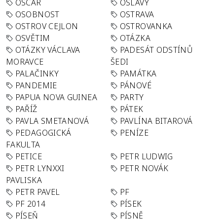
OSCAR
OSLAVY
OSOBNOST
OSTRAVA
OSTROV CEJLON
OSTROVANKA
OSVĚTIM
OTÁZKA
OTÁZKY VÁCLAVA
PADESÁT ODSTÍNŮ
MORAVCE
ŠEDI
PALAČINKY
PAMÁTKA
PANDEMIE
PÁNOVÉ
PAPUA NOVA GUINEA
PARTY
PAŘÍŽ
PÁTEK
PAVLA SMETANOVÁ
PAVLÍNA BITAROVÁ
PEDAGOGICKÁ
PENÍZE
FAKULTA
PETICE
PETR LUDWIG
PETR LYNXXI
PETR NOVÁK
PAVLISKA
PETR PAVEL
PF
PF 2014
PÍSEK
PÍSEŇ
PÍSNĚ