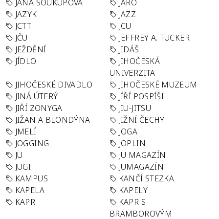
JANA SOUKUPOVÁ
JARO
JAZYK
JAZZ
JCTT
JCU
JČU
JEFFREY A. TUCKER
JEŽDĚNÍ
JIDÁŠ
JÍDLO
JIHOČESKÁ
UNIVERZITA
JIHOČESKÉ DIVADLO
JIHOČESKÉ MUZEUM
JINÁ ÚTERÝ
JÍŘÍ POSPÍŠIL
JIŘÍ ZONYGA
JIU-JITSU
JIŽAN A BLONDÝNA
JIŽNÍ ČECHY
JMELÍ
JOGA
JOGGING
JOPLIN
JU
JU MAGAZÍN
JUGI
JUMAGAZÍN
KAMPUS
KANČÍ STEZKA
KAPELA
KAPELY
KAPR
KAPR S
BRAMBOROVÝM