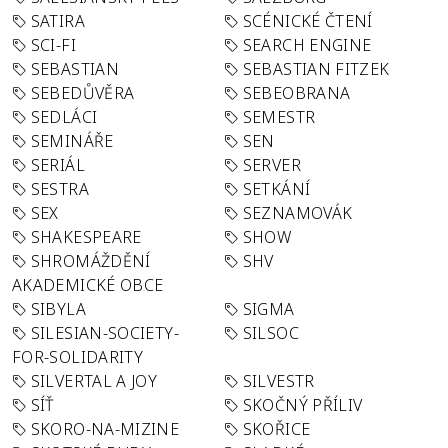
SATIRA
SCÉNICKÉ ČTENÍ
SCI-FI
SEARCH ENGINE
SEBASTIAN
SEBASTIAN FITZEK
SEBEDŮVĚRA
SEBEOBRANA
SEDLÁCI
SEMESTR
SEMINÁŘE
SEN
SERIÁL
SERVER
SESTRA
SETKÁNÍ
SEX
SEZNAMOVÁK
SHAKESPEARE
SHOW
SHROMÁŽDĚNÍ
SHV
AKADEMICKÉ OBCE
SIBYLA
SIGMA
SILESIAN-SOCIETY-
SILSOC
FOR-SOLIDARITY
SILVERTAL A JOY
SILVESTR
SÍŤ
SKOČNÝ PŘÍLIV
SKORO-NA-MIZINE
SKOŘICE