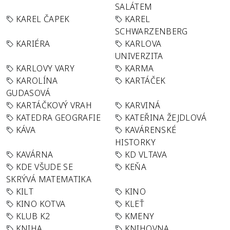
SALÁTEM
KAREL ČAPEK
KAREL
SCHWARZENBERG
KARIÉRA
KARLOVA
UNIVERZITA
KARLOVY VARY
KARMA
KAROLÍNA
KARTÁČEK
GUDASOVÁ
KARTÁČKOVÝ VRAH
KARVINÁ
KATEDRA GEOGRAFIE
KATEŘINA ŽEJDLOVÁ
KÁVA
KAVÁRENSKÉ
HISTORKY
KAVÁRNA
KD VLTAVA
KDE VŠUDE SE
KEŇA
SKRÝVÁ MATEMATIKA
KILT
KINO
KINO KOTVA
KLEŤ
KLUB K2
KMENY
KNIHA
KNIHOVNA