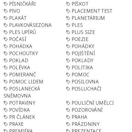
PÍSNIČKÁŘI
PIŠKOT
PIVO
PLACEMENT TEST
PLAKÁT
PLANETÁRIUM
PLAVKOVÁSEZONA
PLES
PLES UPÍRŮ
PLUS SIZE
POČASÍ
POEZIE
POHÁDKA
POHÁDKY
POCHOUTKY
POJIŠTĚNÍ
POKLAD
POKLADY
POLÉVKA
POLITIKA
POMERANČ
POMOC
POMOC LIDEM
POSILOVNA
POSLANECKÁ
POSLUCHAČI
SNĚMOVNA
POTRAVINY
POULIČNÍ UMĚLCI
POVÍDKA
POZOROVÁNÍ
PR ČLÁNEK
PRAHA
PRAXE
PRÁZDNINY
PREMIÉRA
PREZENTACE