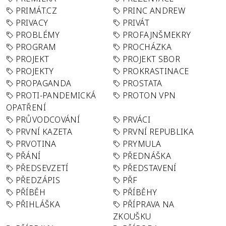
PRIMÁT.CZ
PRINC ANDREW
PRIVACY
PRIVÁT
PROBLÉMY
PROFAJNŠMEKRY
PROGRAM
PROCHÁZKA
PROJEKT
PROJEKT SBOR
PROJEKTY
PROKRASTINACE
PROPAGANDA
PROSTATA
PROTI-PANDEMICKÁ
PROTON VPN
OPATŘENÍ
PRŮVODCOVÁNÍ
PRVÁCI
PRVNÍ KAZETA
PRVNÍ REPUBLIKA
PRVOTINA
PRYMULA
PŘÁNÍ
PŘEDNÁŠKA
PŘEDSEVZETÍ
PŘEDSTAVENÍ
PŘEDZÁPIS
PŘF
PŘÍBĚH
PŘÍBĚHY
PŘIHLÁŠKA
PŘÍPRAVA NA
ZKOUŠKU