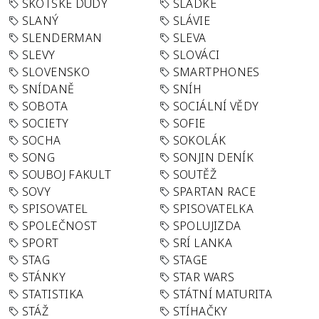
SKOTSKÉ DUDY
SLADKÉ
SLANÝ
SLÁVIE
SLENDERMAN
SLEVA
SLEVY
SLOVÁCI
SLOVENSKO
SMARTPHONES
SNÍDANĚ
SNÍH
SOBOTA
SOCIÁLNÍ VĚDY
SOCIETY
SOFIE
SOCHA
SOKOLÁK
SONG
SONJIN DENÍK
SOUBOJ FAKULT
SOUTĚŽ
SOVY
SPARTAN RACE
SPISOVATEL
SPISOVATELKA
SPOLEČNOST
SPOLUJIZDA
SPORT
SRÍ LANKA
STAG
STAGE
STÁNKY
STAR WARS
STATISTIKA
STÁTNÍ MATURITA
STÁŽ
STÍHAČKY