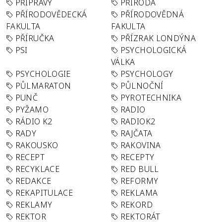
PŘÍPRAVY
PŘÍRODA
PŘÍRODOVĚDECKÁ
PŘÍRODOVĚDNÁ
FAKULTA
FAKULTA
PŘÍRUČKA
PŘÍZRAK LONDÝNA
PSI
PSYCHOLOGICKÁ
VÁLKA
PSYCHOLOGIE
PSYCHOLOGY
PŮLMARATON
PŮLNOČNÍ
PUNČ
PYROTECHNIKA
PYŽAMO
RADIO
RÁDIO K2
RADIOK2
RADY
RAJČATA
RAKOUSKO
RAKOVINA
RECEPT
RECEPTY
RECYKLACE
RED BULL
REDAKCE
REFORMY
REKAPITULACE
REKLAMA
REKLAMY
REKORD
REKTOR
REKTORÁT