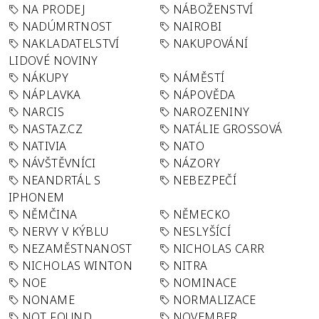
NA PRODEJ
NÁBOŽENSTVÍ
NADÚMRTNOST
NAIROBI
NAKLADATELSTVÍ
NAKUPOVÁNÍ
LIDOVÉ NOVINY
NÁKUPY
NÁMĚSTÍ
NÁPLAVKA
NÁPOVĚDA
NARCIS
NAROZENINY
NASTAZ.CZ
NATÁLIE GROSSOVÁ
NATIVIA
NATO
NÁVŠTĚVNÍCI
NÁZORY
NEANDRTÁL S
NEBEZPEČÍ
IPHONEM
NĚMČINA
NĚMECKO
NERVY V KÝBLU
NESLYŠÍCÍ
NEZAMĚSTNANOST
NICHOLAS CARR
NICHOLAS WINTON
NITRA
NOE
NOMINACE
NONAME
NORMALIZACE
NOT FOUND
NOVEMBER