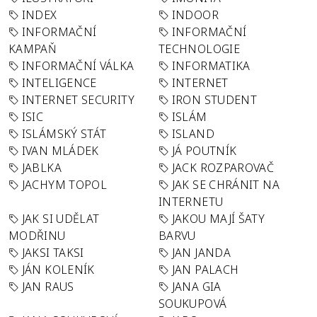
INDEX
INDOOR
INFORMAČNÍ
INFORMAČNÍ
KAMPAŇ
TECHNOLOGIE
INFORMAČNÍ VÁLKA
INFORMATIKA
INTELIGENCE
INTERNET
INTERNET SECURITY
IRON STUDENT
ISIC
ISLÁM
ISLÁMSKÝ STÁT
ISLAND
IVAN MLÁDEK
JÁ POUTNÍK
JABLKA
JACK ROZPAROVAČ
JACHYM TOPOL
JAK SE CHRÁNIT NA
INTERNETU
JAK SI UDĚLAT
JAKOU MAJÍ ŠATY
MODŘINU
BARVU
JAKSI TAKSI
JAN JANDA
JÁN KOLENÍK
JAN PALACH
JAN RAUS
JANA GIA
SOUKUPOVÁ