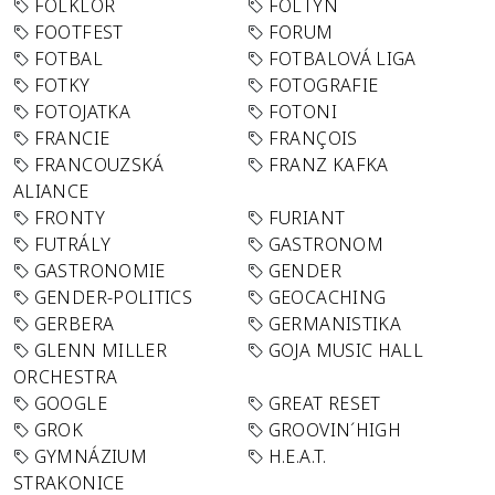
FOLKLÓR
FOLTYN
FOOTFEST
FORUM
FOTBAL
FOTBALOVÁ LIGA
FOTKY
FOTOGRAFIE
FOTOJATKA
FOTONI
FRANCIE
FRANÇOIS
FRANCOUZSKÁ
FRANZ KAFKA
ALIANCE
FRONTY
FURIANT
FUTRÁLY
GASTRONOM
GASTRONOMIE
GENDER
GENDER-POLITICS
GEOCACHING
GERBERA
GERMANISTIKA
GLENN MILLER
GOJA MUSIC HALL
ORCHESTRA
GOOGLE
GREAT RESET
GROK
GROOVIN´HIGH
GYMNÁZIUM
H.E.A.T.
STRAKONICE