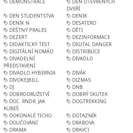
DEMONSTRACE
DEN OTEVŘENÝCH
DVEŘÍ
DEN STUDENTSTVA
DENIK
DENÍK N
DESATERO
DEŠTNÝ PRALES
DĚTI
DEZERT
DEZINFORMACE
DIDAKTICKÝ TEST
DIGITAL DANGER
DIGITÁLNÍ NOMÁD
DISTRIBUCE
DIVADELNÍ
DIVADLO
PŘEDSTAVENÍ
DIVADLO HYBERNIA
DIVÁK
DIVOKEJBILL
DIZMAS
DJ
DNB
DOBRODRUŽSTVÍ
DOBRÝ SKUTEK
DOC. RNDR. JAK
DOGTREKKING
KUBEŠ
DOKONALÉ TICHO
DOTAZNÍK
DOUČOVÁNÍ
DRABOVA
DRAMA
DRAVCI