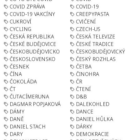
COVID ZPRÁVA
COVID-19
COVID-19 VAKCÍNY
CREEPYPASTA
CUKROVÍ
CVIČENÍ
CYCLING
CZECH-US
ČESKÁ REPUBLIKA
ČESKÁ TELEVIZE
ČESKÉ BUDĚJOVICE
ČESKÉ TRADICE
ČESKOBUDĚJOVICKO
ČESKOBUDĚJOVICKÝ
ČESKOSLOVENSKO
ČESKÝ ROZHLAS
ČESNEK
ČETBA
ČÍNA
ČINOHRA
ČOKOLÁDA
ČR
ČT
ČTENÍ
ČUTACÍMERUNA
D&B
DAGMAR POPJAKOVÁ
DALEKOHLED
DÁMY
DANCE
DANĚ
DANIEL HŮLKA
DANIEL STACH
DÁRKY
DARY
DEMOKRACIE