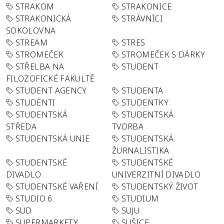
STRAKOM
STRAKONICE
STRAKONICKÁ
STRÁVNÍCI
SOKOLOVNA
STREAM
STRES
STROMEČEK
STROMEČEK S DÁRKY
STŘELBA NA
STUDENT
FILOZOFICKÉ FAKULTĚ
STUDENT AGENCY
STUDENTA
STUDENTI
STUDENTKY
STUDENTSKÁ
STUDENTSKÁ
STŘEDA
TVORBA
STUDENTSKÁ UNIE
STUDENTSKÁ
ŽURNALISTIKA
STUDENTSKÉ
STUDENTSKÉ
DIVADLO
UNIVERZITNÍ DIVADLO
STUDENTSKÉ VAŘENÍ
STUDENTSKÝ ŽIVOT
STUDIO 6
STUDIUM
SUD
SUJU
SUPERMARKETY
SUŠICE