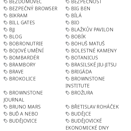
BEZDOMOVEC
BEZPEČNOST
BEZPEČNÝ BROWSER
BIG BEN
BIKRAM
BÍLÁ
BILL GATES
BIO
BJJ
BLAŽKŮV PAVILON
BLOG
BOBÍK
BOBRONUTRIE
BOHUŠ MATUŠ
BOJOVÉ UMĚNÍ
BOLESTNÉ KAMENY
BOMBARDÉR
BOTANICUS
BRAMBORY
BRASILSKÉ JIU-JITSU
BRAVE
BRIGÁDA
BROKOLICE
BROWNSTONE
INSTITUTE
BROWNSTONE
BROŽURA
JOURNAL
BRUNO MARS
BŘETISLAV ROHÁČEK
BUĎ A NEBO
BUDĚJCE
BUDĚJOVICE
BUDĚJOVICKÉ
EKONOMICKÉ DNY