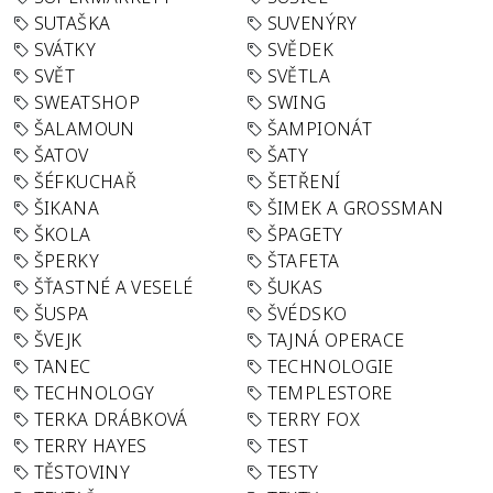
SUTAŠKA
SUVENÝRY
SVÁTKY
SVĚDEK
SVĚT
SVĚTLA
SWEATSHOP
SWING
ŠALAMOUN
ŠAMPIONÁT
ŠATOV
ŠATY
ŠÉFKUCHAŘ
ŠETŘENÍ
ŠIKANA
ŠIMEK A GROSSMAN
ŠKOLA
ŠPAGETY
ŠPERKY
ŠTAFETA
ŠŤASTNÉ A VESELÉ
ŠUKAS
ŠUSPA
ŠVÉDSKO
ŠVEJK
TAJNÁ OPERACE
TANEC
TECHNOLOGIE
TECHNOLOGY
TEMPLESTORE
TERKA DRÁBKOVÁ
TERRY FOX
TERRY HAYES
TEST
TĚSTOVINY
TESTY