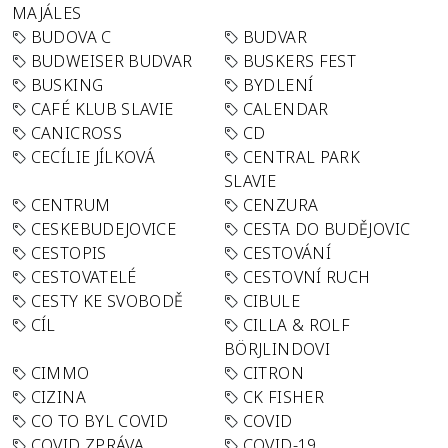
MAJÁLES
BUDOVA C
BUDVAR
BUDWEISER BUDVAR
BUSKERS FEST
BUSKING
BYDLENÍ
CAFÉ KLUB SLAVIE
CALENDAR
CANICROSS
CD
CECÍLIE JÍLKOVÁ
CENTRAL PARK
SLAVIE
CENTRUM
CENZURA
CESKEBUDEJOVICE
CESTA DO BUDĚJOVIC
CESTOPIS
CESTOVÁNÍ
CESTOVATELÉ
CESTOVNÍ RUCH
CESTY KE SVOBODĚ
CIBULE
CÍL
CILLA & ROLF
BÖRJLINDOVI
CIMMO
CITRON
CIZINA
CK FISHER
CO TO BYL COVID
COVID
COVID ZPRÁVA
COVID-19