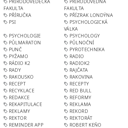
PŘÍRODOVĚDECKÁ
PŘÍRODOVĚDNÁ
FAKULTA
FAKULTA
PŘÍRUČKA
PŘÍZRAK LONDÝNA
PSI
PSYCHOLOGICKÁ
VÁLKA
PSYCHOLOGIE
PSYCHOLOGY
PŮLMARATON
PŮLNOČNÍ
PUNČ
PYROTECHNIKA
PYŽAMO
RADIO
RÁDIO K2
RADIOK2
RADY
RAJČATA
RAKOUSKO
RAKOVINA
RECEPT
RECEPTY
RECYKLACE
RED BULL
REDAKCE
REFORMY
REKAPITULACE
REKLAMA
REKLAMY
REKORD
REKTOR
REKTORÁT
REMINDER APP
ROBERT KEŇO