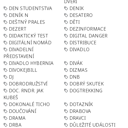
DVEŘÍ
DEN STUDENTSTVA
DENIK
DENÍK N
DESATERO
DEŠTNÝ PRALES
DĚTI
DEZERT
DEZINFORMACE
DIDAKTICKÝ TEST
DIGITAL DANGER
DIGITÁLNÍ NOMÁD
DISTRIBUCE
DIVADELNÍ
DIVADLO
PŘEDSTAVENÍ
DIVADLO HYBERNIA
DIVÁK
DIVOKEJBILL
DIZMAS
DJ
DNB
DOBRODRUŽSTVÍ
DOBRÝ SKUTEK
DOC. RNDR. JAK
DOGTREKKING
KUBEŠ
DOKONALÉ TICHO
DOTAZNÍK
DOUČOVÁNÍ
DRABOVA
DRAMA
DRAVCI
DRBA
DŮLEŽITÉ UDÁLOSTI