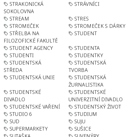
STRAKONICKÁ
STRÁVNÍCI
SOKOLOVNA
STREAM
STRES
STROMEČEK
STROMEČEK S DÁRKY
STŘELBA NA
STUDENT
FILOZOFICKÉ FAKULTĚ
STUDENT AGENCY
STUDENTA
STUDENTI
STUDENTKY
STUDENTSKÁ
STUDENTSKÁ
STŘEDA
TVORBA
STUDENTSKÁ UNIE
STUDENTSKÁ
ŽURNALISTIKA
STUDENTSKÉ
STUDENTSKÉ
DIVADLO
UNIVERZITNÍ DIVADLO
STUDENTSKÉ VAŘENÍ
STUDENTSKÝ ŽIVOT
STUDIO 6
STUDIUM
SUD
SUJU
SUPERMARKETY
SUŠICE
SUTAŠKA
SUVENÝRY