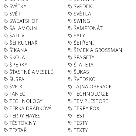
SVÁTKY
SVĚDEK
SVĚT
SVĚTLA
SWEATSHOP
SWING
ŠALAMOUN
ŠAMPIONÁT
ŠATOV
ŠATY
ŠÉFKUCHAŘ
ŠETŘENÍ
ŠIKANA
ŠIMEK A GROSSMAN
ŠKOLA
ŠPAGETY
ŠPERKY
ŠTAFETA
ŠŤASTNÉ A VESELÉ
ŠUKAS
ŠUSPA
ŠVÉDSKO
ŠVEJK
TAJNÁ OPERACE
TANEC
TECHNOLOGIE
TECHNOLOGY
TEMPLESTORE
TERKA DRÁBKOVÁ
TERRY FOX
TERRY HAYES
TEST
TĚSTOVINY
TESTY
TEXTAŘ
TEXTY