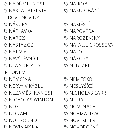
NADÚMRTNOST
NAIROBI
NAKLADATELSTVÍ
NAKUPOVÁNÍ
LIDOVÉ NOVINY
NÁKUPY
NÁMĚSTÍ
NÁPLAVKA
NÁPOVĚDA
NARCIS
NAROZENINY
NASTAZ.CZ
NATÁLIE GROSSOVÁ
NATIVIA
NATO
NÁVŠTĚVNÍCI
NÁZORY
NEANDRTÁL S
NEBEZPEČÍ
IPHONEM
NĚMČINA
NĚMECKO
NERVY V KÝBLU
NESLYŠÍCÍ
NEZAMĚSTNANOST
NICHOLAS CARR
NICHOLAS WINTON
NITRA
NOE
NOMINACE
NONAME
NORMALIZACE
NOT FOUND
NOVEMBER
NOVINAŘINA
NOVOROČNÍ