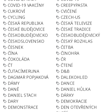
COVID-19 VAKCÍNY
CREEPYPASTA
CUKROVÍ
CVIČENÍ
CYCLING
CZECH-US
ČESKÁ REPUBLIKA
ČESKÁ TELEVIZE
ČESKÉ BUDĚJOVICE
ČESKÉ TRADICE
ČESKOBUDĚJOVICKO
ČESKOBUDĚJOVICKÝ
ČESKOSLOVENSKO
ČESKÝ ROZHLAS
ČESNEK
ČETBA
ČÍNA
ČINOHRA
ČOKOLÁDA
ČR
ČT
ČTENÍ
ČUTACÍMERUNA
D&B
DAGMAR POPJAKOVÁ
DALEKOHLED
DÁMY
DANCE
DANĚ
DANIEL HŮLKA
DANIEL STACH
DÁRKY
DARY
DEMOKRACIE
DEMONSTRACE
DEN OTEVŘENÝCH