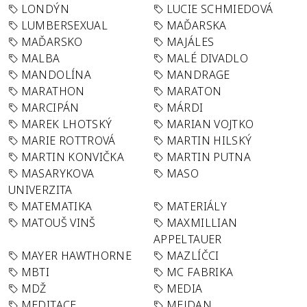
LONDÝN
LUCIE SCHMIEDOVÁ
LUMBERSEXUAL
MAĎARSKA
MAĎARSKO
MAJÁLES
MALBA
MALÉ DIVADLO
MANDOLÍNA
MANDRAGE
MARATHON
MARATON
MARCIPÁN
MÁRDI
MAREK LHOTSKÝ
MARIAN VOJTKO
MARIE ROTTROVÁ
MARTIN HILSKÝ
MARTIN KONVIČKA
MARTIN PUTNA
MASARYKOVA
MASO
UNIVERZITA
MATEMATIKA
MATERIÁLY
MATOUŠ VINŠ
MAXMILLIAN
APPELTAUER
MAYER HAWTHORNE
MAZLÍČCI
MBTI
MC FABRIKA
MDŽ
MEDIA
MEDITACE
MEJDAN