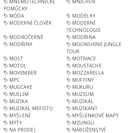
MNEMOTECHNICKÉ
MNICHOV
POMŮCKY
MÓDA
MODELKY
MODERNÍ ČLOVĚK
MODERNÍ
TECHNOLOGIE
MODROČERNÉ
MODŘINA
MODŘINY
MOONSHINE JUNGLE
TOUR
MOST
MOTIVACE
MOTOL
MOUSTACHE
MOVEMBER
MOZZARELLA
MPC
MUFFINY
MUGCAKE
MUKURU
MUSLIM
MUZEUM
MUZIKA
MUZIKÁL
MUZIKÁL MEFISTO
MUZIKANT
MYŠLENÍ
MYŠLENKOVÉ MAPY
MÝTY
MZUNGU
NA PRODEJ
NÁBOŽENSTVÍ