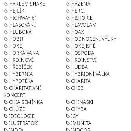
HARLEM SHAKE
HÁZENÁ
HEJLÍK
HERCI
HIGHWAY 61
HISTORIE
HLASOVÁNÍ
HLAVOLAM
HLUBOKÁ
HOAX
HOBIT
HODNOCENÍ VÝUKY
HOKEJ
HOKEJISTÉ
HORKÁ VANA
HOSPODA
HRDINOVÉ
HRDINSTVÍ
HŘEBÍČEK
HUDBA
HYBERNIA
HYBRIDNÍ VÁLKA
HYPOTÉKA
CHARITA
CHARITATIVNÍ
CHEB
KONCERT
CHIA SEMÍNKA
CHINASKI
CHŮZE
CHYBA
IDEOLOGIE
IGY
ILUSTRÁTOŘI
IMUNITA
INDEX
INDOOR