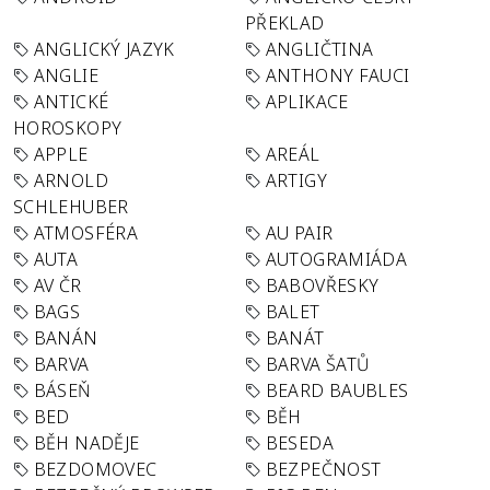
PŘEKLAD
ANGLICKÝ JAZYK
ANGLIČTINA
ANGLIE
ANTHONY FAUCI
ANTICKÉ
APLIKACE
HOROSKOPY
APPLE
AREÁL
ARNOLD
ARTIGY
SCHLEHUBER
ATMOSFÉRA
AU PAIR
AUTA
AUTOGRAMIÁDA
AV ČR
BABOVŘESKY
BAGS
BALET
BANÁN
BANÁT
BARVA
BARVA ŠATŮ
BÁSEŇ
BEARD BAUBLES
BED
BĚH
BĚH NADĚJE
BESEDA
BEZDOMOVEC
BEZPEČNOST