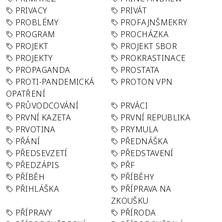
PRIVACY
PRIVÁT
PROBLÉMY
PROFAJNŠMEKRY
PROGRAM
PROCHÁZKA
PROJEKT
PROJEKT SBOR
PROJEKTY
PROKRASTINACE
PROPAGANDA
PROSTATA
PROTI-PANDEMICKÁ
PROTON VPN
OPATŘENÍ
PRŮVODCOVÁNÍ
PRVÁCI
PRVNÍ KAZETA
PRVNÍ REPUBLIKA
PRVOTINA
PRYMULA
PŘÁNÍ
PŘEDNÁŠKA
PŘEDSEVZETÍ
PŘEDSTAVENÍ
PŘEDZÁPIS
PŘF
PŘÍBĚH
PŘÍBĚHY
PŘIHLÁŠKA
PŘÍPRAVA NA
ZKOUŠKU
PŘÍPRAVY
PŘÍRODA