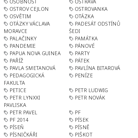
OSOBNOST
OSTRAVA
OSTROV CEJLON
OSTROVANKA
OSVĚTIM
OTÁZKA
OTÁZKY VÁCLAVA
PADESÁT ODSTÍNŮ
MORAVCE
ŠEDI
PALAČINKY
PAMÁTKA
PANDEMIE
PÁNOVÉ
PAPUA NOVA GUINEA
PARTY
PAŘÍŽ
PÁTEK
PAVLA SMETANOVÁ
PAVLÍNA BITAROVÁ
PEDAGOGICKÁ
PENÍZE
FAKULTA
PETICE
PETR LUDWIG
PETR LYNXXI
PETR NOVÁK
PAVLISKA
PETR PAVEL
PF
PF 2014
PÍSEK
PÍSEŇ
PÍSNĚ
PÍSNIČKÁŘI
PIŠKOT