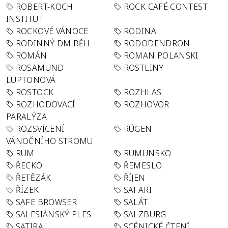
ROBERT-KOCH
ROCK CAFÉ CONTEST
INSTITUT
ROCKOVÉ VÁNOCE
RODINA
RODINNÝ DM BĚH
RODODENDRON
ROMÁN
ROMAN POLANSKI
ROSAMUND
ROSTLINY
LUPTONOVÁ
ROSTOCK
ROZHLAS
ROZHODOVACÍ
ROZHOVOR
PARALÝZA
ROZSVÍCENÍ
RÜGEN
VÁNOČNÍHO STROMU
RUM
RUMUNSKO
ŘECKO
ŘEMESLO
ŘETĚZÁK
ŘÍJEN
ŘÍZEK
SAFARI
SAFE BROWSER
SALÁT
SALESIÁNSKÝ PLES
SALZBURG
SATIRA
SCÉNICKÉ ČTENÍ