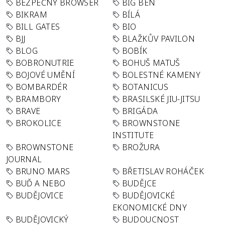
BEZPEČNÝ BROWSER
BIG BEN
BIKRAM
BÍLÁ
BILL GATES
BIO
BJJ
BLAŽKŮV PAVILON
BLOG
BOBÍK
BOBRONUTRIE
BOHUŠ MATUŠ
BOJOVÉ UMĚNÍ
BOLESTNÉ KAMENY
BOMBARDÉR
BOTANICUS
BRAMBORY
BRASILSKÉ JIU-JITSU
BRAVE
BRIGÁDA
BROKOLICE
BROWNSTONE
INSTITUTE
BROWNSTONE
BROŽURA
JOURNAL
BRUNO MARS
BŘETISLAV ROHÁČEK
BUĎ A NEBO
BUDĚJCE
BUDĚJOVICE
BUDĚJOVICKÉ
EKONOMICKÉ DNY
BUDĚJOVICKÝ
BUDOUCNOST