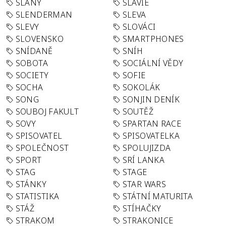
SLANÝ
SLÁVIE
SLENDERMAN
SLEVA
SLEVY
SLOVÁCI
SLOVENSKO
SMARTPHONES
SNÍDANĚ
SNÍH
SOBOTA
SOCIÁLNÍ VĚDY
SOCIETY
SOFIE
SOCHA
SOKOLÁK
SONG
SONJIN DENÍK
SOUBOJ FAKULT
SOUTĚŽ
SOVY
SPARTAN RACE
SPISOVATEL
SPISOVATELKA
SPOLEČNOST
SPOLUJIZDA
SPORT
SRÍ LANKA
STAG
STAGE
STÁNKY
STAR WARS
STATISTIKA
STÁTNÍ MATURITA
STÁŽ
STÍHAČKY
STRAKOM
STRAKONICE