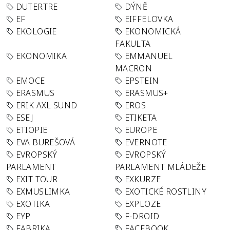
DUTERTRE
DÝNĚ
EF
EIFFELOVKA
EKOLOGIE
EKONOMICKÁ
FAKULTA
EKONOMIKA
EMMANUEL
MACRON
EMOCE
EPSTEIN
ERASMUS
ERASMUS+
ERIK AXL SUND
EROS
ESEJ
ETIKETA
ETIOPIE
EUROPE
EVA BUREŠOVÁ
EVERNOTE
EVROPSKÝ
EVROPSKÝ
PARLAMENT
PARLAMENT MLÁDEŽE
EXIT TOUR
EXKURZE
EXMUSLIMKA
EXOTICKÉ ROSTLINY
EXOTIKA
EXPLOZE
EYP
F-DROID
FABRIKA
FACEBOOK