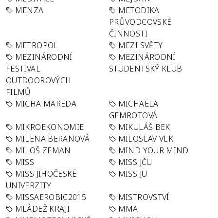
MENZA
METODIKA
PRŮVODCOVSKÉ
ČINNOSTI
METROPOL
MEZI SVĚTY
MEZINÁRODNÍ
MEZINÁRODNÍ
FESTIVAL
STUDENTSKÝ KLUB
OUTDOOROVÝCH
FILMŮ
MICHA MAREDA
MICHAELA
GEMROTOVÁ
MIKROEKONOMIE
MIKULÁŠ BEK
MILENA BERANOVÁ
MILOSLAV VLK
MILOŠ ZEMAN
MIND YOUR MIND
MISS
MISS JČU
MISS JIHOČESKÉ
MISS JU
UNIVERZITY
MISSAEROBIC2015
MISTROVSTVÍ
MLÁDEŽ KRAJI
MMA