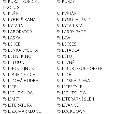
KURZ TROPICKÉ
KURZY
EKOLOGIE
KUŘECÍ
KVĚTÁK
KYBERŠIKANA
KYNUTÉ TĚSTO
KYTARA
KYTARISTA
LABORATOŘ
LARRY PAGE
LÁSKA
LAW
LEKCE
LEKSES
LENKA VYSOKÁ
LETADLA
LETNÍ KINO
LÉTO
LETOUN
LEVNĚ
LHOSTEJNOST
LIBOR GRUBHOFFER
LIBRE OFFICE
LIDÉ
LIDOVÁ HUDBA
LIDSKÁ PRÁVA
LIFE
LIFESTYLE
LIGHT SHOW
LIGHTSHOW
LIMIT
LITERÁRNÍ ŠLEH
LITERATURA
LÍVANCE
LIZA MARKLUND
LOCKDOWN