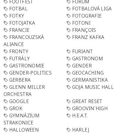
FOOTFEST
FORUM
FOTBAL
FOTBALOVÁ LIGA
FOTKY
FOTOGRAFIE
FOTOJATKA
FOTONI
FRANCIE
FRANÇOIS
FRANCOUZSKÁ
FRANZ KAFKA
ALIANCE
FRONTY
FURIANT
FUTRÁLY
GASTRONOM
GASTRONOMIE
GENDER
GENDER-POLITICS
GEOCACHING
GERBERA
GERMANISTIKA
GLENN MILLER
GOJA MUSIC HALL
ORCHESTRA
GOOGLE
GREAT RESET
GROK
GROOVIN´HIGH
GYMNÁZIUM
H.E.A.T.
STRAKONICE
HALLOWEEN
HARLEJ