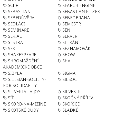
SCI-FI
SEARCH ENGINE
SEBASTIAN
SEBASTIAN FITZEK
SEBEDŮVĚRA
SEBEOBRANA
SEDLÁCI
SEMESTR
SEMINÁŘE
SEN
SERIÁL
SERVER
SESTRA
SETKÁNÍ
SEX
SEZNAMOVÁK
SHAKESPEARE
SHOW
SHROMÁŽDĚNÍ
SHV
AKADEMICKÉ OBCE
SIBYLA
SIGMA
SILESIAN-SOCIETY-
SILSOC
FOR-SOLIDARITY
SILVERTAL A JOY
SILVESTR
SÍŤ
SKOČNÝ PŘÍLIV
SKORO-NA-MIZINE
SKOŘICE
SKOTSKÉ DUDY
SLADKÉ