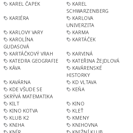
KAREL ČAPEK
KAREL
SCHWARZENBERG
KARIÉRA
KARLOVA
UNIVERZITA
KARLOVY VARY
KARMA
KAROLÍNA
KARTÁČEK
GUDASOVÁ
KARTÁČKOVÝ VRAH
KARVINÁ
KATEDRA GEOGRAFIE
KATEŘINA ŽEJDLOVÁ
KÁVA
KAVÁRENSKÉ
HISTORKY
KAVÁRNA
KD VLTAVA
KDE VŠUDE SE
KEŇA
SKRÝVÁ MATEMATIKA
KILT
KINO
KINO KOTVA
KLEŤ
KLUB K2
KMENY
KNIHA
KNIHOVNA
KNÍR
KNIŽNÍ KLUB