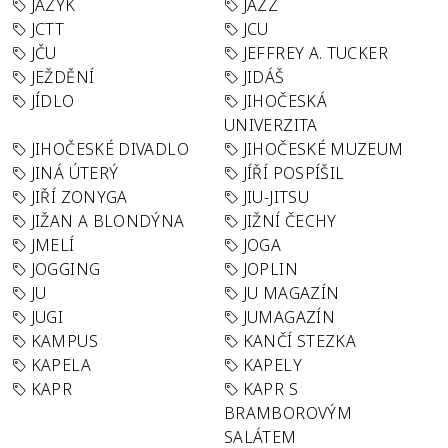
JAZYK
JAZZ
JCTT
JCU
JČU
JEFFREY A. TUCKER
JEŽDĚNÍ
JIDÁŠ
JÍDLO
JIHOČESKÁ
UNIVERZITA
JIHOČESKÉ DIVADLO
JIHOČESKÉ MUZEUM
JINÁ ÚTERÝ
JÍŘÍ POSPÍŠIL
JIŘÍ ZONYGA
JIU-JITSU
JIŽAN A BLONDÝNA
JIŽNÍ ČECHY
JMELÍ
JOGA
JOGGING
JOPLIN
JU
JU MAGAZÍN
JUGI
JUMAGAZÍN
KAMPUS
KANČÍ STEZKA
KAPELA
KAPELY
KAPR
KAPR S
BRAMBOROVÝM
SALÁTEM