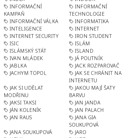
INFORMAČNÍ
INFORMAČNÍ
KAMPAŇ
TECHNOLOGIE
INFORMAČNÍ VÁLKA
INFORMATIKA
INTELIGENCE
INTERNET
INTERNET SECURITY
IRON STUDENT
ISIC
ISLÁM
ISLÁMSKÝ STÁT
ISLAND
IVAN MLÁDEK
JÁ POUTNÍK
JABLKA
JACK ROZPAROVAČ
JACHYM TOPOL
JAK SE CHRÁNIT NA
INTERNETU
JAK SI UDĚLAT
JAKOU MAJÍ ŠATY
MODŘINU
BARVU
JAKSI TAKSI
JAN JANDA
JÁN KOLENÍK
JAN PALACH
JAN RAUS
JANA GIA
SOUKUPOVÁ
JANA SOUKUPOVÁ
JARO