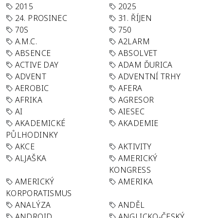
2015
2025
24. PROSINEC
31. ŘÍJEN
70S
750
A.M.C.
A2LARM
ABSENCE
ABSOLVET
ACTIVE DAY
ADAM ĎURICA
ADVENT
ADVENTNÍ TRHY
AEROBIC
AFERA
AFRIKA
AGRESOR
AI
AIESEC
AKADEMICKÉ
AKADEMIE
PŮLHODINKY
AKCE
AKTIVITY
ALJAŠKA
AMERICKÝ
KONGRESS
AMERICKÝ
AMERIKA
KORPORATISMUS
ANALÝZA
ANDĚL
ANDROID
ANGLICKO-ČESKÝ