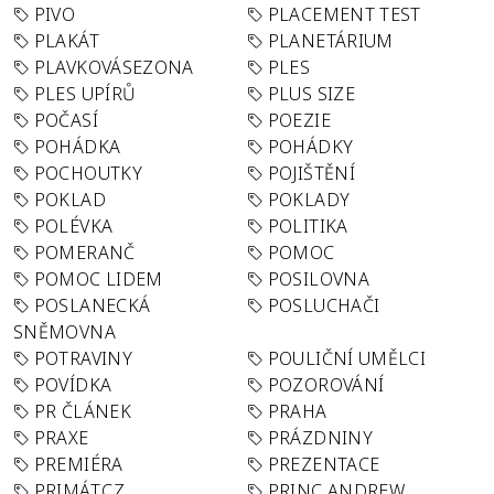
PIVO
PLACEMENT TEST
PLAKÁT
PLANETÁRIUM
PLAVKOVÁSEZONA
PLES
PLES UPÍRŮ
PLUS SIZE
POČASÍ
POEZIE
POHÁDKA
POHÁDKY
POCHOUTKY
POJIŠTĚNÍ
POKLAD
POKLADY
POLÉVKA
POLITIKA
POMERANČ
POMOC
POMOC LIDEM
POSILOVNA
POSLANECKÁ
POSLUCHAČI
SNĚMOVNA
POTRAVINY
POULIČNÍ UMĚLCI
POVÍDKA
POZOROVÁNÍ
PR ČLÁNEK
PRAHA
PRAXE
PRÁZDNINY
PREMIÉRA
PREZENTACE
PRIMÁT.CZ
PRINC ANDREW