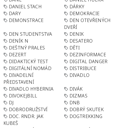
DANIEL STACH
DÁRKY
DARY
DEMOKRACIE
DEMONSTRACE
DEN OTEVŘENÝCH
DVEŘÍ
DEN STUDENTSTVA
DENIK
DENÍK N
DESATERO
DEŠTNÝ PRALES
DĚTI
DEZERT
DEZINFORMACE
DIDAKTICKÝ TEST
DIGITAL DANGER
DIGITÁLNÍ NOMÁD
DISTRIBUCE
DIVADELNÍ
DIVADLO
PŘEDSTAVENÍ
DIVADLO HYBERNIA
DIVÁK
DIVOKEJBILL
DIZMAS
DJ
DNB
DOBRODRUŽSTVÍ
DOBRÝ SKUTEK
DOC. RNDR. JAK
DOGTREKKING
KUBEŠ