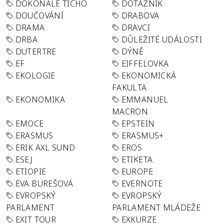
DOKONALÉ TICHO
DOTAZNÍK
DOUČOVÁNÍ
DRABOVA
DRAMA
DRAVCI
DRBA
DŮLEŽITÉ UDÁLOSTI
DUTERTRE
DÝNĚ
EF
EIFFELOVKA
EKOLOGIE
EKONOMICKÁ
FAKULTA
EKONOMIKA
EMMANUEL
MACRON
EMOCE
EPSTEIN
ERASMUS
ERASMUS+
ERIK AXL SUND
EROS
ESEJ
ETIKETA
ETIOPIE
EUROPE
EVA BUREŠOVÁ
EVERNOTE
EVROPSKÝ
EVROPSKÝ
PARLAMENT
PARLAMENT MLÁDEŽE
EXIT TOUR
EXKURZE