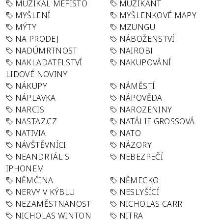
MUZIKÁL MEFISTO
MUZIKANT
MYŠLENÍ
MYŠLENKOVÉ MAPY
MÝTY
MZUNGU
NA PRODEJ
NÁBOŽENSTVÍ
NADÚMRTNOST
NAIROBI
NAKLADATELSTVÍ
NAKUPOVÁNÍ
LIDOVÉ NOVINY
NÁKUPY
NÁMĚSTÍ
NÁPLAVKA
NÁPOVĚDA
NARCIS
NAROZENINY
NASTAZ.CZ
NATÁLIE GROSSOVÁ
NATIVIA
NATO
NÁVŠTĚVNÍCI
NÁZORY
NEANDRTÁL S
NEBEZPEČÍ
IPHONEM
NĚMČINA
NĚMECKO
NERVY V KÝBLU
NESLYŠÍCÍ
NEZAMĚSTNANOST
NICHOLAS CARR
NICHOLAS WINTON
NITRA