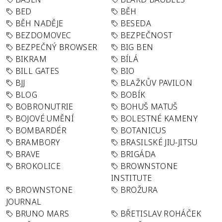
BED
BĚH
BĚH NADĚJE
BESEDA
BEZDOMOVEC
BEZPEČNOST
BEZPEČNÝ BROWSER
BIG BEN
BIKRAM
BÍLÁ
BILL GATES
BIO
BJJ
BLAŽKŮV PAVILON
BLOG
BOBÍK
BOBRONUTRIE
BOHUŠ MATUŠ
BOJOVÉ UMĚNÍ
BOLESTNÉ KAMENY
BOMBARDÉR
BOTANICUS
BRAMBORY
BRASILSKÉ JIU-JITSU
BRAVE
BRIGÁDA
BROKOLICE
BROWNSTONE
INSTITUTE
BROWNSTONE
BROŽURA
JOURNAL
BRUNO MARS
BŘETISLAV ROHÁČEK