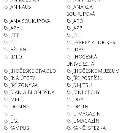
JAN RAUS
JANA GIA
SOUKUPOVÁ
JANA SOUKUPOVÁ
JARO
JAZYK
JAZZ
JCTT
JCU
JČU
JEFFREY A. TUCKER
JEŽDĚNÍ
JIDÁŠ
JÍDLO
JIHOČESKÁ
UNIVERZITA
JIHOČESKÉ DIVADLO
JIHOČESKÉ MUZEUM
JINÁ ÚTERÝ
JÍŘÍ POSPÍŠIL
JIŘÍ ZONYGA
JIU-JITSU
JIŽAN A BLONDÝNA
JIŽNÍ ČECHY
JMELÍ
JOGA
JOGGING
JOPLIN
JU
JU MAGAZÍN
JUGI
JUMAGAZÍN
KAMPUS
KANČÍ STEZKA