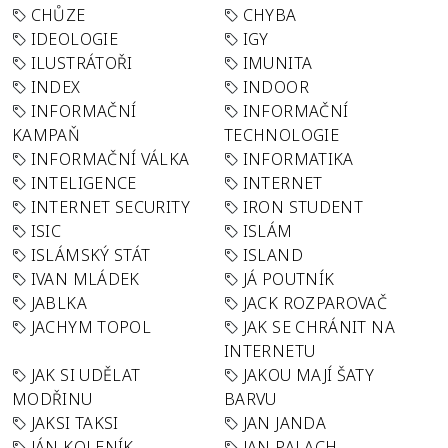
CHŮZE
CHYBA
IDEOLOGIE
IGY
ILUSTRÁTOŘI
IMUNITA
INDEX
INDOOR
INFORMAČNÍ
INFORMAČNÍ
KAMPAŇ
TECHNOLOGIE
INFORMAČNÍ VÁLKA
INFORMATIKA
INTELIGENCE
INTERNET
INTERNET SECURITY
IRON STUDENT
ISIC
ISLÁM
ISLÁMSKÝ STÁT
ISLAND
IVAN MLÁDEK
JÁ POUTNÍK
JABLKA
JACK ROZPAROVAČ
JACHYM TOPOL
JAK SE CHRÁNIT NA
INTERNETU
JAK SI UDĚLAT
JAKOU MAJÍ ŠATY
MODŘINU
BARVU
JAKSI TAKSI
JAN JANDA
JÁN KOLENÍK
JAN PALACH