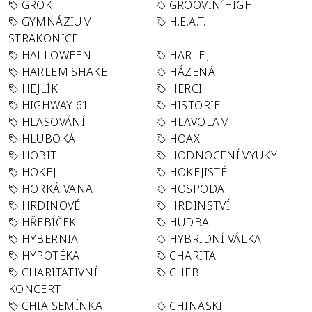
GROK
GROOVIN´HIGH
GYMNÁZIUM
H.E.A.T.
STRAKONICE
HALLOWEEN
HARLEJ
HARLEM SHAKE
HÁZENÁ
HEJLÍK
HERCI
HIGHWAY 61
HISTORIE
HLASOVÁNÍ
HLAVOLAM
HLUBOKÁ
HOAX
HOBIT
HODNOCENÍ VÝUKY
HOKEJ
HOKEJISTÉ
HORKÁ VANA
HOSPODA
HRDINOVÉ
HRDINSTVÍ
HŘEBÍČEK
HUDBA
HYBERNIA
HYBRIDNÍ VÁLKA
HYPOTÉKA
CHARITA
CHARITATIVNÍ
CHEB
KONCERT
CHIA SEMÍNKA
CHINASKI