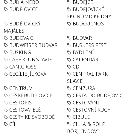
BUĎ A NEBO
BUDĚJCE
BUDĚJOVICE
BUDĚJOVICKÉ
EKONOMICKÉ DNY
BUDĚJOVICKÝ
BUDOUCNOST
MAJÁLES
BUDOVA C
BUDVAR
BUDWEISER BUDVAR
BUSKERS FEST
BUSKING
BYDLENÍ
CAFÉ KLUB SLAVIE
CALENDAR
CANICROSS
CD
CECÍLIE JÍLKOVÁ
CENTRAL PARK
SLAVIE
CENTRUM
CENZURA
CESKEBUDEJOVICE
CESTA DO BUDĚJOVIC
CESTOPIS
CESTOVÁNÍ
CESTOVATELÉ
CESTOVNÍ RUCH
CESTY KE SVOBODĚ
CIBULE
CÍL
CILLA & ROLF
BÖRJLINDOVI