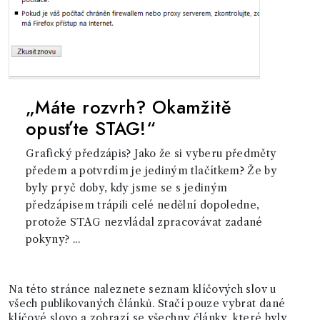
„Máte rozvrh? Okamžitě
opusťte STAG!“
Grafický předzápis? Jako že si vyberu předměty
předem a potvrdím je jediným tlačítkem? Že by
byly pryč doby, kdy jsme se s jediným
předzápisem trápili celé nedělní dopoledne,
protože STAG nezvládal zpracovávat zadané
pokyny? ...
Na této stránce naleznete seznam klíčových slov u
všech publikovaných článků. Stačí pouze vybrat dané
klíčové slovo a zobrazí se všechny články, které byly