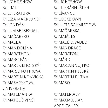
LIGHT SHOW
LIGHTSHOW
LIMIT
LITERÁRNÍ ŠLEH
LITERATURA
LÍVANCE
LIZA MARKLUND
LOCKDOWN
LONDÝN
LUCIE SCHMIEDOVÁ
LUMBERSEXUAL
MAĎARSKA
MAĎARSKO
MAJÁLES
MALBA
MALÉ DIVADLO
MANDOLÍNA
MANDRAGE
MARATHON
MARATON
MARCIPÁN
MÁRDI
MAREK LHOTSKÝ
MARIAN VOJTKO
MARIE ROTTROVÁ
MARTIN HILSKÝ
MARTIN KONVIČKA
MARTIN PUTNA
MASARYKOVA
MASO
UNIVERZITA
MATEMATIKA
MATERIÁLY
MATOUŠ VINŠ
MAXMILLIAN
APPELTAUER