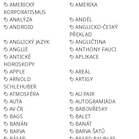
AMERICKÝ
AMERIKA
KORPORATISMUS
ANALÝZA
ANDĚL
ANDROID
ANGLICKO-ČESKÝ
PŘEKLAD
ANGLICKÝ JAZYK
ANGLIČTINA
ANGLIE
ANTHONY FAUCI
ANTICKÉ
APLIKACE
HOROSKOPY
APPLE
AREÁL
ARNOLD
ARTIGY
SCHLEHUBER
ATMOSFÉRA
AU PAIR
AUTA
AUTOGRAMIÁDA
AV ČR
BABOVŘESKY
BAGS
BALET
BANÁN
BANÁT
BARVA
BARVA ŠATŮ
BÁSEŇ
BEARD BAUBLES