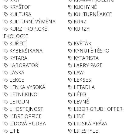
KRYŠTOF
KUCHYNĚ
KULTURA
KULTURNÍ AKCE
KULTURNÍ VÝMĚNA
KURZ
KURZ TROPICKÉ
KURZY
EKOLOGIE
KUŘECÍ
KVĚTÁK
KYBERŠIKANA
KYNUTÉ TĚSTO
KYTARA
KYTARISTA
LABORATOŘ
LARRY PAGE
LÁSKA
LAW
LEKCE
LEKSES
LENKA VYSOKÁ
LETADLA
LETNÍ KINO
LÉTO
LETOUN
LEVNĚ
LHOSTEJNOST
LIBOR GRUBHOFFER
LIBRE OFFICE
LIDÉ
LIDOVÁ HUDBA
LIDSKÁ PRÁVA
LIFE
LIFESTYLE