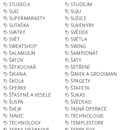
STUDIO 6
STUDIUM
SUD
SUJU
SUPERMARKETY
SUŠICE
SUTAŠKA
SUVENÝRY
SVÁTKY
SVĚDEK
SVĚT
SVĚTLA
SWEATSHOP
SWING
ŠALAMOUN
ŠAMPIONÁT
ŠATOV
ŠATY
ŠÉFKUCHAŘ
ŠETŘENÍ
ŠIKANA
ŠIMEK A GROSSMAN
ŠKOLA
ŠPAGETY
ŠPERKY
ŠTAFETA
ŠŤASTNÉ A VESELÉ
ŠUKAS
ŠUSPA
ŠVÉDSKO
ŠVEJK
TAJNÁ OPERACE
TANEC
TECHNOLOGIE
TECHNOLOGY
TEMPLESTORE
TERKA DRÁBKOVÁ
TERRY FOX