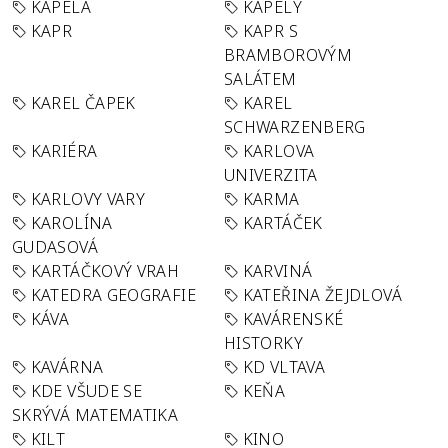
KAPELA
KAPELY
KAPR
KAPR S
BRAMBOROVÝM
SALÁTEM
KAREL ČAPEK
KAREL
SCHWARZENBERG
KARIÉRA
KARLOVA
UNIVERZITA
KARLOVY VARY
KARMA
KAROLÍNA
KARTÁČEK
GUDASOVÁ
KARTÁČKOVÝ VRAH
KARVINÁ
KATEDRA GEOGRAFIE
KATEŘINA ŽEJDLOVÁ
KÁVA
KAVÁRENSKÉ
HISTORKY
KAVÁRNA
KD VLTAVA
KDE VŠUDE SE
KEŇA
SKRÝVÁ MATEMATIKA
KILT
KINO