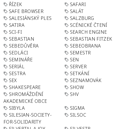
ŘÍZEK
SAFARI
SAFE BROWSER
SALÁT
SALESIÁNSKÝ PLES
SALZBURG
SATIRA
SCÉNICKÉ ČTENÍ
SCI-FI
SEARCH ENGINE
SEBASTIAN
SEBASTIAN FITZEK
SEBEDŮVĚRA
SEBEOBRANA
SEDLÁCI
SEMESTR
SEMINÁŘE
SEN
SERIÁL
SERVER
SESTRA
SETKÁNÍ
SEX
SEZNAMOVÁK
SHAKESPEARE
SHOW
SHROMÁŽDĚNÍ
SHV
AKADEMICKÉ OBCE
SIBYLA
SIGMA
SILESIAN-SOCIETY-
SILSOC
FOR-SOLIDARITY
SILVERTAL A JOY
SILVESTR