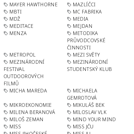
MAYER HAWTHORNE
MAZLÍČCI
MBTI
MC FABRIKA
MDŽ
MEDIA
MEDITACE
MEJDAN
MENZA
METODIKA
PRŮVODCOVSKÉ
ČINNOSTI
METROPOL
MEZI SVĚTY
MEZINÁRODNÍ
MEZINÁRODNÍ
FESTIVAL
STUDENTSKÝ KLUB
OUTDOOROVÝCH
FILMŮ
MICHA MAREDA
MICHAELA
GEMROTOVÁ
MIKROEKONOMIE
MIKULÁŠ BEK
MILENA BERANOVÁ
MILOSLAV VLK
MILOŠ ZEMAN
MIND YOUR MIND
MISS
MISS JČU
MISS JIHOČESKÉ
MISS JU