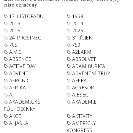
takto označeny.
17. LISTOPADU
1968
2013
2014
2015
2025
24. PROSINEC
31. ŘÍJEN
70S
750
A.M.C.
A2LARM
ABSENCE
ABSOLVET
ACTIVE DAY
ADAM ĎURICA
ADVENT
ADVENTNÍ TRHY
AEROBIC
AFERA
AFRIKA
AGRESOR
AI
AIESEC
AKADEMICKÉ
AKADEMIE
PŮLHODINKY
AKCE
AKTIVITY
ALJAŠKA
AMERICKÝ
KONGRESS