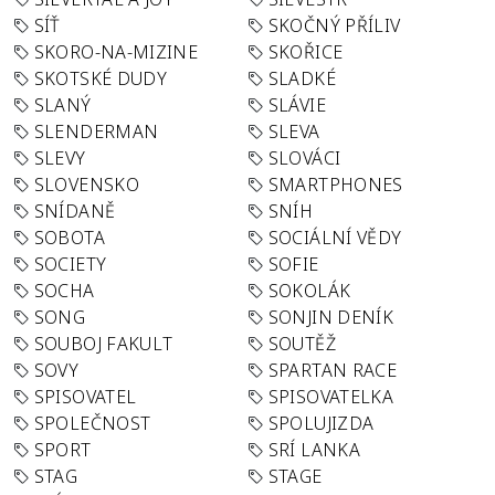
SÍŤ
SKOČNÝ PŘÍLIV
SKORO-NA-MIZINE
SKOŘICE
SKOTSKÉ DUDY
SLADKÉ
SLANÝ
SLÁVIE
SLENDERMAN
SLEVA
SLEVY
SLOVÁCI
SLOVENSKO
SMARTPHONES
SNÍDANĚ
SNÍH
SOBOTA
SOCIÁLNÍ VĚDY
SOCIETY
SOFIE
SOCHA
SOKOLÁK
SONG
SONJIN DENÍK
SOUBOJ FAKULT
SOUTĚŽ
SOVY
SPARTAN RACE
SPISOVATEL
SPISOVATELKA
SPOLEČNOST
SPOLUJIZDA
SPORT
SRÍ LANKA
STAG
STAGE