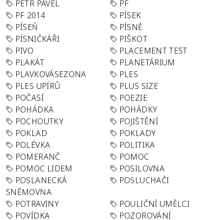
PETR PAVEL
PF
PF 2014
PÍSEK
PÍSEŇ
PÍSNĚ
PÍSNIČKÁŘI
PIŠKOT
PIVO
PLACEMENT TEST
PLAKÁT
PLANETÁRIUM
PLAVKOVÁSEZONA
PLES
PLES UPÍRŮ
PLUS SIZE
POČASÍ
POEZIE
POHÁDKA
POHÁDKY
POCHOUTKY
POJIŠTĚNÍ
POKLAD
POKLADY
POLÉVKA
POLITIKA
POMERANČ
POMOC
POMOC LIDEM
POSILOVNA
POSLANECKÁ
POSLUCHAČI
SNĚMOVNA
POTRAVINY
POULIČNÍ UMĚLCI
POVÍDKA
POZOROVÁNÍ