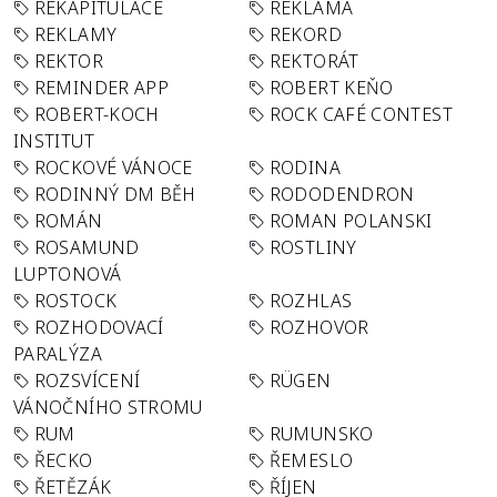
REKAPITULACE
REKLAMA
REKLAMY
REKORD
REKTOR
REKTORÁT
REMINDER APP
ROBERT KEŇO
ROBERT-KOCH
ROCK CAFÉ CONTEST
INSTITUT
ROCKOVÉ VÁNOCE
RODINA
RODINNÝ DM BĚH
RODODENDRON
ROMÁN
ROMAN POLANSKI
ROSAMUND
ROSTLINY
LUPTONOVÁ
ROSTOCK
ROZHLAS
ROZHODOVACÍ
ROZHOVOR
PARALÝZA
ROZSVÍCENÍ
RÜGEN
VÁNOČNÍHO STROMU
RUM
RUMUNSKO
ŘECKO
ŘEMESLO
ŘETĚZÁK
ŘÍJEN