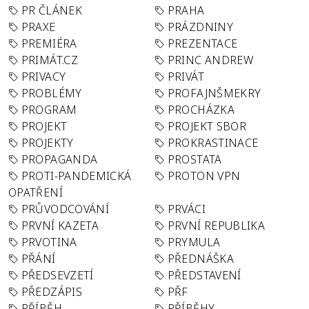
PR ČLÁNEK
PRAHA
PRAXE
PRÁZDNINY
PREMIÉRA
PREZENTACE
PRIMÁT.CZ
PRINC ANDREW
PRIVACY
PRIVÁT
PROBLÉMY
PROFAJNŠMEKRY
PROGRAM
PROCHÁZKA
PROJEKT
PROJEKT SBOR
PROJEKTY
PROKRASTINACE
PROPAGANDA
PROSTATA
PROTI-PANDEMICKÁ
PROTON VPN
OPATŘENÍ
PRŮVODCOVÁNÍ
PRVÁCI
PRVNÍ KAZETA
PRVNÍ REPUBLIKA
PRVOTINA
PRYMULA
PŘÁNÍ
PŘEDNÁŠKA
PŘEDSEVZETÍ
PŘEDSTAVENÍ
PŘEDZÁPIS
PŘF
PŘÍBĚH
PŘÍBĚHY