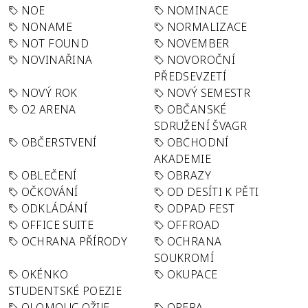
NOE
NOMINACE
NONAME
NORMALIZACE
NOT FOUND
NOVEMBER
NOVINAŘINA
NOVOROČNÍ
PŘEDSEVZETÍ
NOVÝ ROK
NOVÝ SEMESTR
O2 ARENA
OBČANSKÉ
SDRUŽENÍ ŠVAGR
OBČERSTVENÍ
OBCHODNÍ
AKADEMIE
OBLEČENÍ
OBRAZY
OČKOVÁNÍ
OD DESÍTI K PĚTI
ODKLÁDÁNÍ
ODPAD FEST
OFFICE SUITE
OFFROAD
OCHRANA PŘÍRODY
OCHRANA
SOUKROMÍ
OKÉNKO
OKUPACE
STUDENTSKÉ POEZIE
OLOMOUC OŽIJE
OPERA