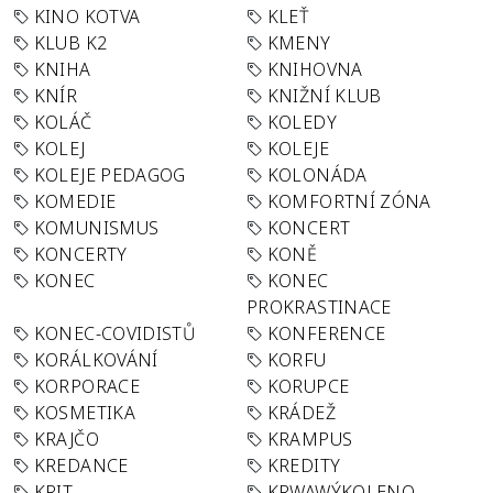
KINO KOTVA
KLEŤ
KLUB K2
KMENY
KNIHA
KNIHOVNA
KNÍR
KNIŽNÍ KLUB
KOLÁČ
KOLEDY
KOLEJ
KOLEJE
KOLEJE PEDAGOG
KOLONÁDA
KOMEDIE
KOMFORTNÍ ZÓNA
KOMUNISMUS
KONCERT
KONCERTY
KONĚ
KONEC
KONEC
PROKRASTINACE
KONEC-COVIDISTŮ
KONFERENCE
KORÁLKOVÁNÍ
KORFU
KORPORACE
KORUPCE
KOSMETIKA
KRÁDEŽ
KRAJČO
KRAMPUS
KREDANCE
KREDITY
KRIT
KRWAWÝKOLENO