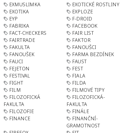
EXMUSLIMKA
EXOTICKÉ ROSTLINY
EXOTIKA
EXPLOZE
EYP
F-DROID
FABRIKA
FACEBOOK
FACT-CHECKERS
FAIR LIST
FAIRTRADE
FAKTOR
FAKULTA
FANOUŠCI
FANOUŠEK
FARMA BEZDÍNEK
FAUCI
FAUST
FEJETON
FEST
FESTIVAL
FIALA
FIGHT
FILDA
FILM
FILMOVÉ TIPY
FILOZOFICKÁ
FILOZOFICKÁ-
FAKULTA
FAKULTA
FILOZOFIE
FINÁLE
FINANCE
FINANČNÍ-
GRAMOTNOST
FIREFOX
FIT