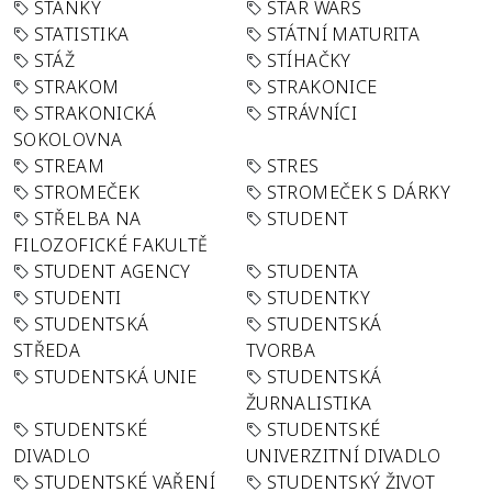
STÁNKY
STAR WARS
STATISTIKA
STÁTNÍ MATURITA
STÁŽ
STÍHAČKY
STRAKOM
STRAKONICE
STRAKONICKÁ
STRÁVNÍCI
SOKOLOVNA
STREAM
STRES
STROMEČEK
STROMEČEK S DÁRKY
STŘELBA NA
STUDENT
FILOZOFICKÉ FAKULTĚ
STUDENT AGENCY
STUDENTA
STUDENTI
STUDENTKY
STUDENTSKÁ
STUDENTSKÁ
STŘEDA
TVORBA
STUDENTSKÁ UNIE
STUDENTSKÁ
ŽURNALISTIKA
STUDENTSKÉ
STUDENTSKÉ
DIVADLO
UNIVERZITNÍ DIVADLO
STUDENTSKÉ VAŘENÍ
STUDENTSKÝ ŽIVOT