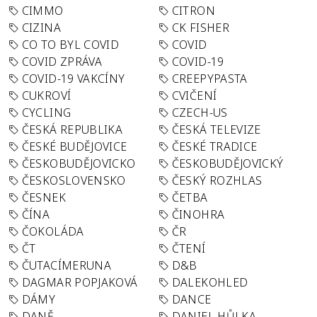
CIMMO
CITRON
CIZINA
CK FISHER
CO TO BYL COVID
COVID
COVID ZPRÁVA
COVID-19
COVID-19 VAKCÍNY
CREEPYPASTA
CUKROVÍ
CVIČENÍ
CYCLING
CZECH-US
ČESKÁ REPUBLIKA
ČESKÁ TELEVIZE
ČESKÉ BUDĚJOVICE
ČESKÉ TRADICE
ČESKOBUDĚJOVICKO
ČESKOBUDĚJOVICKÝ
ČESKOSLOVENSKO
ČESKÝ ROZHLAS
ČESNEK
ČETBA
ČÍNA
ČINOHRA
ČOKOLÁDA
ČR
ČT
ČTENÍ
ČUTACÍMERUNA
D&B
DAGMAR POPJAKOVÁ
DALEKOHLED
DÁMY
DANCE
DANĚ
DANIEL HŮLKA