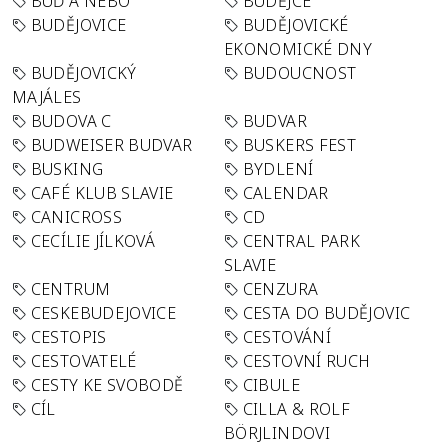
BUĎ A NEBO
BUDĚJCE
BUDĚJOVICE
BUDĚJOVICKÉ
EKONOMICKÉ DNY
BUDĚJOVICKÝ
BUDOUCNOST
MAJÁLES
BUDOVA C
BUDVAR
BUDWEISER BUDVAR
BUSKERS FEST
BUSKING
BYDLENÍ
CAFÉ KLUB SLAVIE
CALENDAR
CANICROSS
CD
CECÍLIE JÍLKOVÁ
CENTRAL PARK
SLAVIE
CENTRUM
CENZURA
CESKEBUDEJOVICE
CESTA DO BUDĚJOVIC
CESTOPIS
CESTOVÁNÍ
CESTOVATELÉ
CESTOVNÍ RUCH
CESTY KE SVOBODĚ
CIBULE
CÍL
CILLA & ROLF
BÖRJLINDOVI