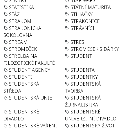
STÁNKY
STAR WARS
STATISTIKA
STÁTNÍ MATURITA
STÁŽ
STÍHAČKY
STRAKOM
STRAKONICE
STRAKONICKÁ
STRÁVNÍCI
SOKOLOVNA
STREAM
STRES
STROMEČEK
STROMEČEK S DÁRKY
STŘELBA NA
STUDENT
FILOZOFICKÉ FAKULTĚ
STUDENT AGENCY
STUDENTA
STUDENTI
STUDENTKY
STUDENTSKÁ
STUDENTSKÁ
STŘEDA
TVORBA
STUDENTSKÁ UNIE
STUDENTSKÁ
ŽURNALISTIKA
STUDENTSKÉ
STUDENTSKÉ
DIVADLO
UNIVERZITNÍ DIVADLO
STUDENTSKÉ VAŘENÍ
STUDENTSKÝ ŽIVOT