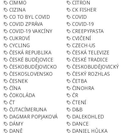
CIMMO
CITRON
CIZINA
CK FISHER
CO TO BYL COVID
COVID
COVID ZPRÁVA
COVID-19
COVID-19 VAKCÍNY
CREEPYPASTA
CUKROVÍ
CVIČENÍ
CYCLING
CZECH-US
ČESKÁ REPUBLIKA
ČESKÁ TELEVIZE
ČESKÉ BUDĚJOVICE
ČESKÉ TRADICE
ČESKOBUDĚJOVICKO
ČESKOBUDĚJOVICKÝ
ČESKOSLOVENSKO
ČESKÝ ROZHLAS
ČESNEK
ČETBA
ČÍNA
ČINOHRA
ČOKOLÁDA
ČR
ČT
ČTENÍ
ČUTACÍMERUNA
D&B
DAGMAR POPJAKOVÁ
DALEKOHLED
DÁMY
DANCE
DANĚ
DANIEL HŮLKA