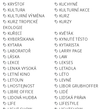
KRYŠTOF
KUCHYNĚ
KULTURA
KULTURNÍ AKCE
KULTURNÍ VÝMĚNA
KURZ
KURZ TROPICKÉ
KURZY
EKOLOGIE
KUŘECÍ
KVĚTÁK
KYBERŠIKANA
KYNUTÉ TĚSTO
KYTARA
KYTARISTA
LABORATOŘ
LARRY PAGE
LÁSKA
LAW
LEKCE
LEKSES
LENKA VYSOKÁ
LETADLA
LETNÍ KINO
LÉTO
LETOUN
LEVNĚ
LHOSTEJNOST
LIBOR GRUBHOFFER
LIBRE OFFICE
LIDÉ
LIDOVÁ HUDBA
LIDSKÁ PRÁVA
LIFE
LIFESTYLE