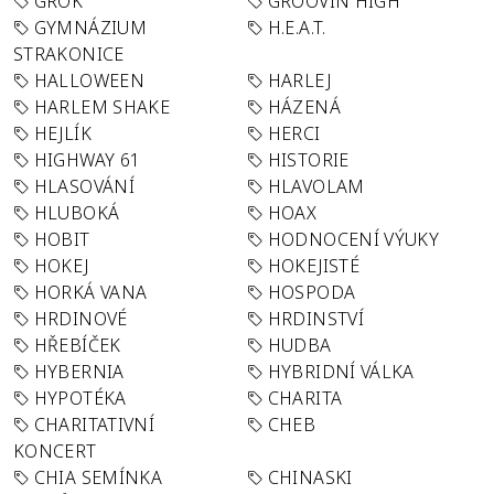
GROK
GROOVIN´HIGH
GYMNÁZIUM
H.E.A.T.
STRAKONICE
HALLOWEEN
HARLEJ
HARLEM SHAKE
HÁZENÁ
HEJLÍK
HERCI
HIGHWAY 61
HISTORIE
HLASOVÁNÍ
HLAVOLAM
HLUBOKÁ
HOAX
HOBIT
HODNOCENÍ VÝUKY
HOKEJ
HOKEJISTÉ
HORKÁ VANA
HOSPODA
HRDINOVÉ
HRDINSTVÍ
HŘEBÍČEK
HUDBA
HYBERNIA
HYBRIDNÍ VÁLKA
HYPOTÉKA
CHARITA
CHARITATIVNÍ
CHEB
KONCERT
CHIA SEMÍNKA
CHINASKI