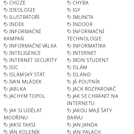
CHŮZE
CHYBA
IDEOLOGIE
IGY
ILUSTRÁTOŘI
IMUNITA
INDEX
INDOOR
INFORMAČNÍ
INFORMAČNÍ
KAMPAŇ
TECHNOLOGIE
INFORMAČNÍ VÁLKA
INFORMATIKA
INTELIGENCE
INTERNET
INTERNET SECURITY
IRON STUDENT
ISIC
ISLÁM
ISLÁMSKÝ STÁT
ISLAND
IVAN MLÁDEK
JÁ POUTNÍK
JABLKA
JACK ROZPAROVAČ
JACHYM TOPOL
JAK SE CHRÁNIT NA
INTERNETU
JAK SI UDĚLAT
JAKOU MAJÍ ŠATY
MODŘINU
BARVU
JAKSI TAKSI
JAN JANDA
JÁN KOLENÍK
JAN PALACH