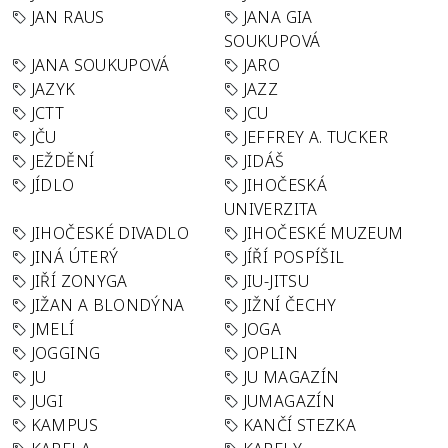
JAN RAUS
JANA GIA
SOUKUPOVÁ
JANA SOUKUPOVÁ
JARO
JAZYK
JAZZ
JCTT
JCU
JČU
JEFFREY A. TUCKER
JEŽDĚNÍ
JIDÁŠ
JÍDLO
JIHOČESKÁ
UNIVERZITA
JIHOČESKÉ DIVADLO
JIHOČESKÉ MUZEUM
JINÁ ÚTERÝ
JÍŘÍ POSPÍŠIL
JIŘÍ ZONYGA
JIU-JITSU
JIŽAN A BLONDÝNA
JIŽNÍ ČECHY
JMELÍ
JOGA
JOGGING
JOPLIN
JU
JU MAGAZÍN
JUGI
JUMAGAZÍN
KAMPUS
KANČÍ STEZKA