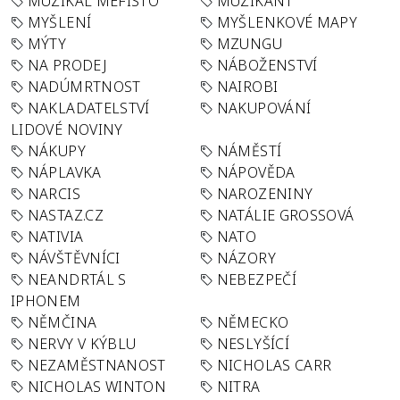
MUZIKÁL MEFISTO
MUZIKANT
MYŠLENÍ
MYŠLENKOVÉ MAPY
MÝTY
MZUNGU
NA PRODEJ
NÁBOŽENSTVÍ
NADÚMRTNOST
NAIROBI
NAKLADATELSTVÍ
NAKUPOVÁNÍ
LIDOVÉ NOVINY
NÁKUPY
NÁMĚSTÍ
NÁPLAVKA
NÁPOVĚDA
NARCIS
NAROZENINY
NASTAZ.CZ
NATÁLIE GROSSOVÁ
NATIVIA
NATO
NÁVŠTĚVNÍCI
NÁZORY
NEANDRTÁL S
NEBEZPEČÍ
IPHONEM
NĚMČINA
NĚMECKO
NERVY V KÝBLU
NESLYŠÍCÍ
NEZAMĚSTNANOST
NICHOLAS CARR
NICHOLAS WINTON
NITRA