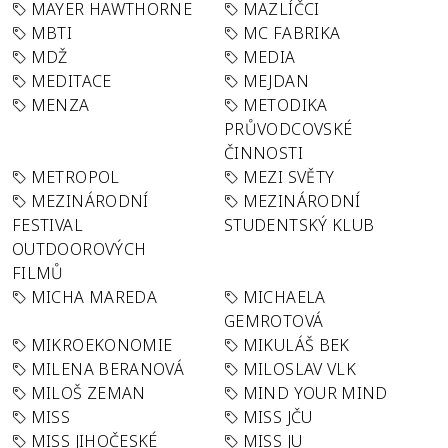
MAYER HAWTHORNE
MAZLÍČCI
MBTI
MC FABRIKA
MDŽ
MEDIA
MEDITACE
MEJDAN
MENZA
METODIKA
PRŮVODCOVSKÉ
ČINNOSTI
METROPOL
MEZI SVĚTY
MEZINÁRODNÍ
MEZINÁRODNÍ
FESTIVAL
STUDENTSKÝ KLUB
OUTDOOROVÝCH
FILMŮ
MICHA MAREDA
MICHAELA
GEMROTOVÁ
MIKROEKONOMIE
MIKULÁŠ BEK
MILENA BERANOVÁ
MILOSLAV VLK
MILOŠ ZEMAN
MIND YOUR MIND
MISS
MISS JČU
MISS JIHOČESKÉ
MISS JU