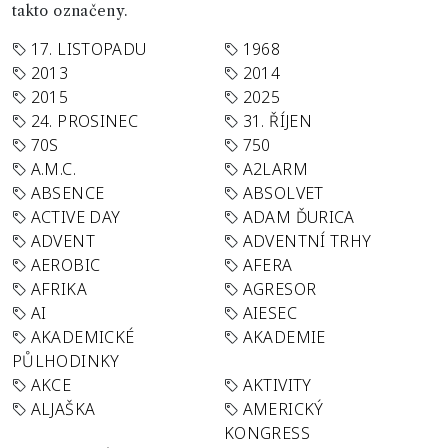
takto označeny.
17. LISTOPADU
1968
2013
2014
2015
2025
24. PROSINEC
31. ŘÍJEN
70S
750
A.M.C.
A2LARM
ABSENCE
ABSOLVET
ACTIVE DAY
ADAM ĎURICA
ADVENT
ADVENTNÍ TRHY
AEROBIC
AFERA
AFRIKA
AGRESOR
AI
AIESEC
AKADEMICKÉ
AKADEMIE
PŮLHODINKY
AKCE
AKTIVITY
ALJAŠKA
AMERICKÝ
KONGRESS