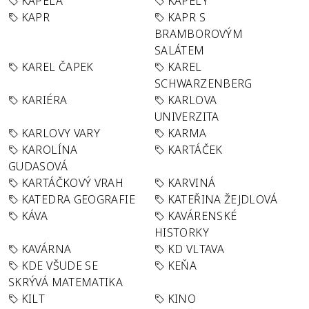
KAPELA
KAPELY
KAPR
KAPR S
BRAMBOROVÝM
SALÁTEM
KAREL ČAPEK
KAREL
SCHWARZENBERG
KARIÉRA
KARLOVA
UNIVERZITA
KARLOVY VARY
KARMA
KAROLÍNA
KARTÁČEK
GUDASOVÁ
KARTÁČKOVÝ VRAH
KARVINÁ
KATEDRA GEOGRAFIE
KATEŘINA ŽEJDLOVÁ
KÁVA
KAVÁRENSKÉ
HISTORKY
KAVÁRNA
KD VLTAVA
KDE VŠUDE SE
KEŇA
SKRÝVÁ MATEMATIKA
KILT
KINO