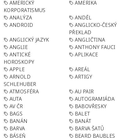
AMERICKÝ
AMERIKA
KORPORATISMUS
ANALÝZA
ANDĚL
ANDROID
ANGLICKO-ČESKÝ
PŘEKLAD
ANGLICKÝ JAZYK
ANGLIČTINA
ANGLIE
ANTHONY FAUCI
ANTICKÉ
APLIKACE
HOROSKOPY
APPLE
AREÁL
ARNOLD
ARTIGY
SCHLEHUBER
ATMOSFÉRA
AU PAIR
AUTA
AUTOGRAMIÁDA
AV ČR
BABOVŘESKY
BAGS
BALET
BANÁN
BANÁT
BARVA
BARVA ŠATŮ
BÁSEŇ
BEARD BAUBLES