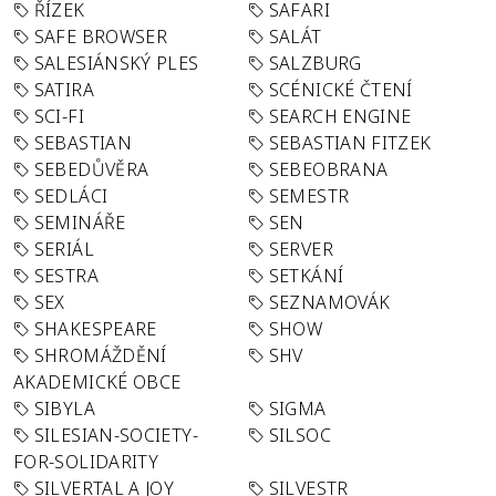
ŘÍZEK
SAFARI
SAFE BROWSER
SALÁT
SALESIÁNSKÝ PLES
SALZBURG
SATIRA
SCÉNICKÉ ČTENÍ
SCI-FI
SEARCH ENGINE
SEBASTIAN
SEBASTIAN FITZEK
SEBEDŮVĚRA
SEBEOBRANA
SEDLÁCI
SEMESTR
SEMINÁŘE
SEN
SERIÁL
SERVER
SESTRA
SETKÁNÍ
SEX
SEZNAMOVÁK
SHAKESPEARE
SHOW
SHROMÁŽDĚNÍ
SHV
AKADEMICKÉ OBCE
SIBYLA
SIGMA
SILESIAN-SOCIETY-
SILSOC
FOR-SOLIDARITY
SILVERTAL A JOY
SILVESTR