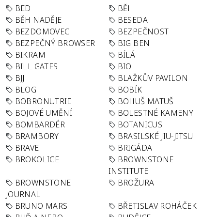
BED
BĚH
BĚH NADĚJE
BESEDA
BEZDOMOVEC
BEZPEČNOST
BEZPEČNÝ BROWSER
BIG BEN
BIKRAM
BÍLÁ
BILL GATES
BIO
BJJ
BLAŽKŮV PAVILON
BLOG
BOBÍK
BOBRONUTRIE
BOHUŠ MATUŠ
BOJOVÉ UMĚNÍ
BOLESTNÉ KAMENY
BOMBARDÉR
BOTANICUS
BRAMBORY
BRASILSKÉ JIU-JITSU
BRAVE
BRIGÁDA
BROKOLICE
BROWNSTONE
INSTITUTE
BROWNSTONE
BROŽURA
JOURNAL
BRUNO MARS
BŘETISLAV ROHÁČEK