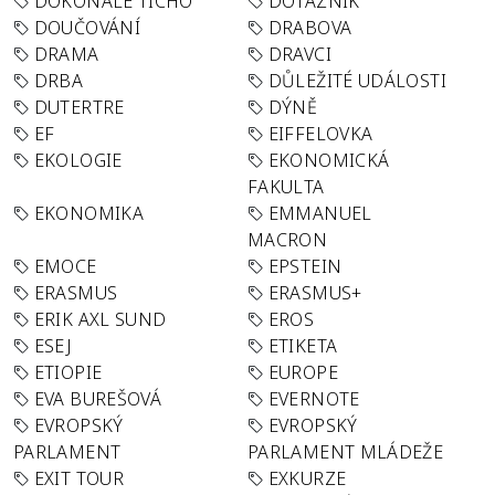
DOKONALÉ TICHO
DOTAZNÍK
DOUČOVÁNÍ
DRABOVA
DRAMA
DRAVCI
DRBA
DŮLEŽITÉ UDÁLOSTI
DUTERTRE
DÝNĚ
EF
EIFFELOVKA
EKOLOGIE
EKONOMICKÁ
FAKULTA
EKONOMIKA
EMMANUEL
MACRON
EMOCE
EPSTEIN
ERASMUS
ERASMUS+
ERIK AXL SUND
EROS
ESEJ
ETIKETA
ETIOPIE
EUROPE
EVA BUREŠOVÁ
EVERNOTE
EVROPSKÝ
EVROPSKÝ
PARLAMENT
PARLAMENT MLÁDEŽE
EXIT TOUR
EXKURZE