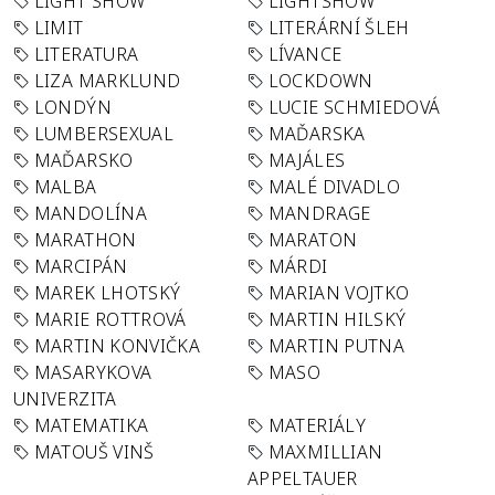
LIGHT SHOW
LIGHTSHOW
LIMIT
LITERÁRNÍ ŠLEH
LITERATURA
LÍVANCE
LIZA MARKLUND
LOCKDOWN
LONDÝN
LUCIE SCHMIEDOVÁ
LUMBERSEXUAL
MAĎARSKA
MAĎARSKO
MAJÁLES
MALBA
MALÉ DIVADLO
MANDOLÍNA
MANDRAGE
MARATHON
MARATON
MARCIPÁN
MÁRDI
MAREK LHOTSKÝ
MARIAN VOJTKO
MARIE ROTTROVÁ
MARTIN HILSKÝ
MARTIN KONVIČKA
MARTIN PUTNA
MASARYKOVA
MASO
UNIVERZITA
MATEMATIKA
MATERIÁLY
MATOUŠ VINŠ
MAXMILLIAN
APPELTAUER