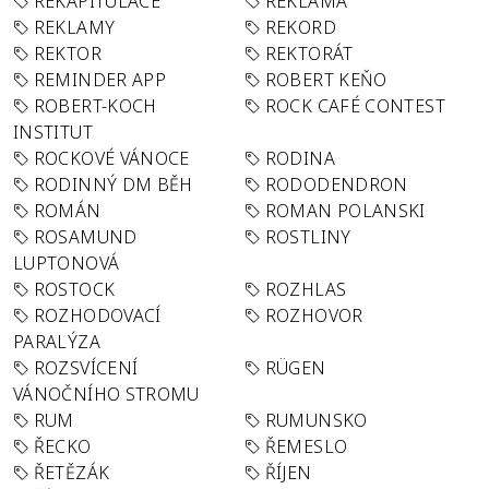
REKAPITULACE
REKLAMA
REKLAMY
REKORD
REKTOR
REKTORÁT
REMINDER APP
ROBERT KEŇO
ROBERT-KOCH
ROCK CAFÉ CONTEST
INSTITUT
ROCKOVÉ VÁNOCE
RODINA
RODINNÝ DM BĚH
RODODENDRON
ROMÁN
ROMAN POLANSKI
ROSAMUND
ROSTLINY
LUPTONOVÁ
ROSTOCK
ROZHLAS
ROZHODOVACÍ
ROZHOVOR
PARALÝZA
ROZSVÍCENÍ
RÜGEN
VÁNOČNÍHO STROMU
RUM
RUMUNSKO
ŘECKO
ŘEMESLO
ŘETĚZÁK
ŘÍJEN