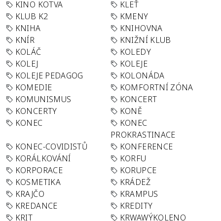
KINO KOTVA
KLEŤ
KLUB K2
KMENY
KNIHA
KNIHOVNA
KNÍR
KNIŽNÍ KLUB
KOLÁČ
KOLEDY
KOLEJ
KOLEJE
KOLEJE PEDAGOG
KOLONÁDA
KOMEDIE
KOMFORTNÍ ZÓNA
KOMUNISMUS
KONCERT
KONCERTY
KONĚ
KONEC
KONEC
PROKRASTINACE
KONEC-COVIDISTŮ
KONFERENCE
KORÁLKOVÁNÍ
KORFU
KORPORACE
KORUPCE
KOSMETIKA
KRÁDEŽ
KRAJČO
KRAMPUS
KREDANCE
KREDITY
KRIT
KRWAWÝKOLENO