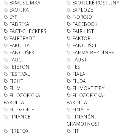
EXMUSLIMKA
EXOTICKÉ ROSTLINY
EXOTIKA
EXPLOZE
EYP
F-DROID
FABRIKA
FACEBOOK
FACT-CHECKERS
FAIR LIST
FAIRTRADE
FAKTOR
FAKULTA
FANOUŠCI
FANOUŠEK
FARMA BEZDÍNEK
FAUCI
FAUST
FEJETON
FEST
FESTIVAL
FIALA
FIGHT
FILDA
FILM
FILMOVÉ TIPY
FILOZOFICKÁ
FILOZOFICKÁ-
FAKULTA
FAKULTA
FILOZOFIE
FINÁLE
FINANCE
FINANČNÍ-
GRAMOTNOST
FIREFOX
FIT