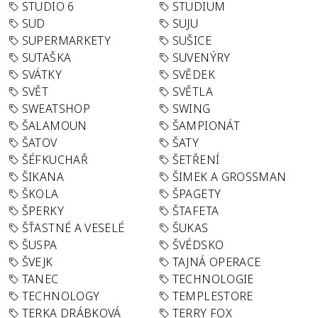
STUDIO 6
STUDIUM
SUD
SUJU
SUPERMARKETY
SUŠICE
SUTAŠKA
SUVENÝRY
SVÁTKY
SVĚDEK
SVĚT
SVĚTLA
SWEATSHOP
SWING
ŠALAMOUN
ŠAMPIONÁT
ŠATOV
ŠATY
ŠÉFKUCHAŘ
ŠETŘENÍ
ŠIKANA
ŠIMEK A GROSSMAN
ŠKOLA
ŠPAGETY
ŠPERKY
ŠTAFETA
ŠŤASTNÉ A VESELÉ
ŠUKAS
ŠUSPA
ŠVÉDSKO
ŠVEJK
TAJNÁ OPERACE
TANEC
TECHNOLOGIE
TECHNOLOGY
TEMPLESTORE
TERKA DRÁBKOVÁ
TERRY FOX