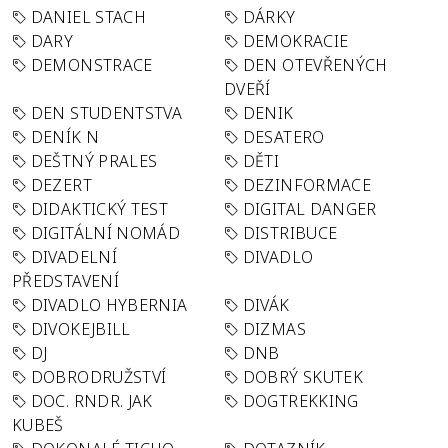
DANIEL STACH
DÁRKY
DARY
DEMOKRACIE
DEMONSTRACE
DEN OTEVŘENÝCH
DVEŘÍ
DEN STUDENTSTVA
DENIK
DENÍK N
DESATERO
DEŠTNÝ PRALES
DĚTI
DEZERT
DEZINFORMACE
DIDAKTICKÝ TEST
DIGITAL DANGER
DIGITÁLNÍ NOMÁD
DISTRIBUCE
DIVADELNÍ
DIVADLO
PŘEDSTAVENÍ
DIVADLO HYBERNIA
DIVÁK
DIVOKEJBILL
DIZMAS
DJ
DNB
DOBRODRUŽSTVÍ
DOBRÝ SKUTEK
DOC. RNDR. JAK
DOGTREKKING
KUBEŠ