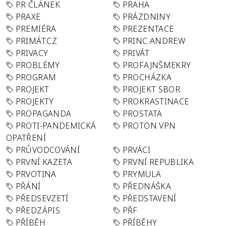
PR ČLÁNEK
PRAHA
PRAXE
PRÁZDNINY
PREMIÉRA
PREZENTACE
PRIMÁT.CZ
PRINC ANDREW
PRIVACY
PRIVÁT
PROBLÉMY
PROFAJNŠMEKRY
PROGRAM
PROCHÁZKA
PROJEKT
PROJEKT SBOR
PROJEKTY
PROKRASTINACE
PROPAGANDA
PROSTATA
PROTI-PANDEMICKÁ
PROTON VPN
OPATŘENÍ
PRŮVODCOVÁNÍ
PRVÁCI
PRVNÍ KAZETA
PRVNÍ REPUBLIKA
PRVOTINA
PRYMULA
PŘÁNÍ
PŘEDNÁŠKA
PŘEDSEVZETÍ
PŘEDSTAVENÍ
PŘEDZÁPIS
PŘF
PŘÍBĚH
PŘÍBĚHY