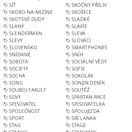
SÍŤ
SKOČNÝ PŘÍLIV
SKORO-NA-MIZINE
SKOŘICE
SKOTSKÉ DUDY
SLADKÉ
SLANÝ
SLÁVIE
SLENDERMAN
SLEVA
SLEVY
SLOVÁCI
SLOVENSKO
SMARTPHONES
SNÍDANĚ
SNÍH
SOBOTA
SOCIÁLNÍ VĚDY
SOCIETY
SOFIE
SOCHA
SOKOLÁK
SONG
SONJIN DENÍK
SOUBOJ FAKULT
SOUTĚŽ
SOVY
SPARTAN RACE
SPISOVATEL
SPISOVATELKA
SPOLEČNOST
SPOLUJIZDA
SPORT
SRÍ LANKA
STAG
STAGE