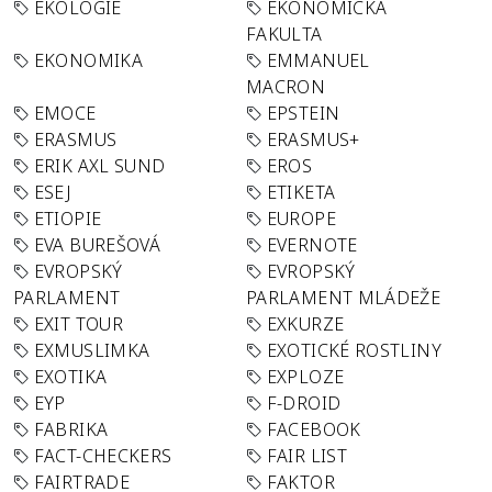
EKOLOGIE
EKONOMICKÁ
FAKULTA
EKONOMIKA
EMMANUEL
MACRON
EMOCE
EPSTEIN
ERASMUS
ERASMUS+
ERIK AXL SUND
EROS
ESEJ
ETIKETA
ETIOPIE
EUROPE
EVA BUREŠOVÁ
EVERNOTE
EVROPSKÝ
EVROPSKÝ
PARLAMENT
PARLAMENT MLÁDEŽE
EXIT TOUR
EXKURZE
EXMUSLIMKA
EXOTICKÉ ROSTLINY
EXOTIKA
EXPLOZE
EYP
F-DROID
FABRIKA
FACEBOOK
FACT-CHECKERS
FAIR LIST
FAIRTRADE
FAKTOR