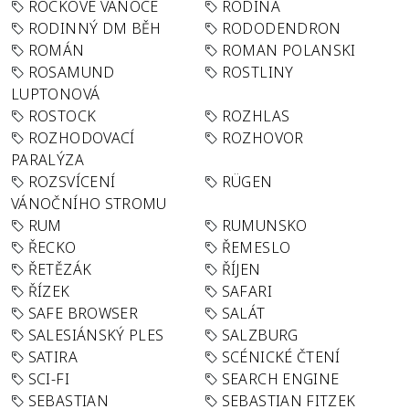
ROCKOVÉ VÁNOCE
RODINA
RODINNÝ DM BĚH
RODODENDRON
ROMÁN
ROMAN POLANSKI
ROSAMUND
ROSTLINY
LUPTONOVÁ
ROSTOCK
ROZHLAS
ROZHODOVACÍ
ROZHOVOR
PARALÝZA
ROZSVÍCENÍ
RÜGEN
VÁNOČNÍHO STROMU
RUM
RUMUNSKO
ŘECKO
ŘEMESLO
ŘETĚZÁK
ŘÍJEN
ŘÍZEK
SAFARI
SAFE BROWSER
SALÁT
SALESIÁNSKÝ PLES
SALZBURG
SATIRA
SCÉNICKÉ ČTENÍ
SCI-FI
SEARCH ENGINE
SEBASTIAN
SEBASTIAN FITZEK