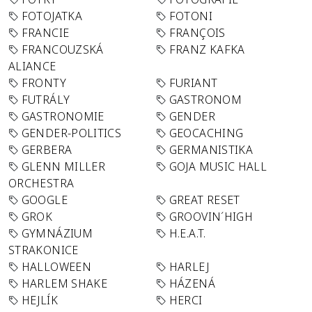
FOTOJATKA
FOTONI
FRANCIE
FRANÇOIS
FRANCOUZSKÁ
FRANZ KAFKA
ALIANCE
FRONTY
FURIANT
FUTRÁLY
GASTRONOM
GASTRONOMIE
GENDER
GENDER-POLITICS
GEOCACHING
GERBERA
GERMANISTIKA
GLENN MILLER
GOJA MUSIC HALL
ORCHESTRA
GOOGLE
GREAT RESET
GROK
GROOVIN´HIGH
GYMNÁZIUM
H.E.A.T.
STRAKONICE
HALLOWEEN
HARLEJ
HARLEM SHAKE
HÁZENÁ
HEJLÍK
HERCI