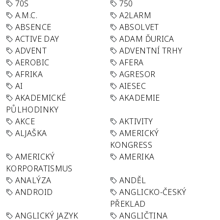
70S
750
A.M.C.
A2LARM
ABSENCE
ABSOLVET
ACTIVE DAY
ADAM ĎURICA
ADVENT
ADVENTNÍ TRHY
AEROBIC
AFERA
AFRIKA
AGRESOR
AI
AIESEC
AKADEMICKÉ
AKADEMIE
PŮLHODINKY
AKCE
AKTIVITY
ALJAŠKA
AMERICKÝ
KONGRESS
AMERICKÝ
AMERIKA
KORPORATISMUS
ANALÝZA
ANDĚL
ANDROID
ANGLICKO-ČESKÝ
PŘEKLAD
ANGLICKÝ JAZYK
ANGLIČTINA