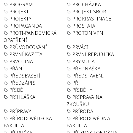
PROGRAM
PROCHÁZKA
PROJEKT
PROJEKT SBOR
PROJEKTY
PROKRASTINACE
PROPAGANDA
PROSTATA
PROTI-PANDEMICKÁ
PROTON VPN
OPATŘENÍ
PRŮVODCOVÁNÍ
PRVÁCI
PRVNÍ KAZETA
PRVNÍ REPUBLIKA
PRVOTINA
PRYMULA
PŘÁNÍ
PŘEDNÁŠKA
PŘEDSEVZETÍ
PŘEDSTAVENÍ
PŘEDZÁPIS
PŘF
PŘÍBĚH
PŘÍBĚHY
PŘIHLÁŠKA
PŘÍPRAVA NA
ZKOUŠKU
PŘÍPRAVY
PŘÍRODA
PŘÍRODOVĚDECKÁ
PŘÍRODOVĚDNÁ
FAKULTA
FAKULTA
PŘÍRUČKA
PŘÍZRAK LONDÝNA