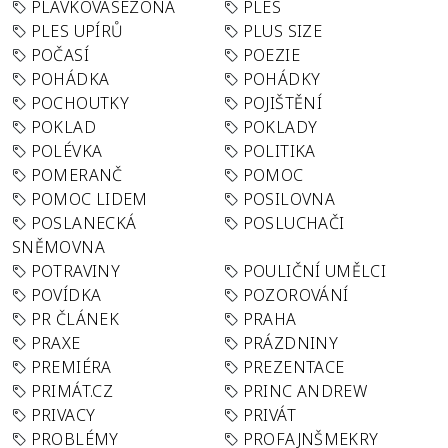
PLAVKOVÁSEZONA
PLES
PLES UPÍRŮ
PLUS SIZE
POČASÍ
POEZIE
POHÁDKA
POHÁDKY
POCHOUTKY
POJIŠTĚNÍ
POKLAD
POKLADY
POLÉVKA
POLITIKA
POMERANČ
POMOC
POMOC LIDEM
POSILOVNA
POSLANECKÁ
POSLUCHAČI
SNĚMOVNA
POTRAVINY
POULIČNÍ UMĚLCI
POVÍDKA
POZOROVÁNÍ
PR ČLÁNEK
PRAHA
PRAXE
PRÁZDNINY
PREMIÉRA
PREZENTACE
PRIMÁT.CZ
PRINC ANDREW
PRIVACY
PRIVÁT
PROBLÉMY
PROFAJNŠMEKRY