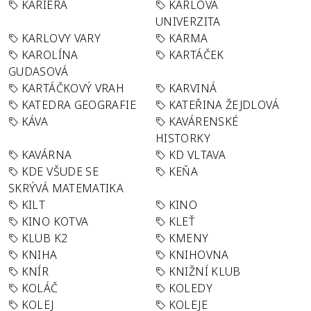
KARIÉRA
KARLOVA
UNIVERZITA
KARLOVY VARY
KARMA
KAROLÍNA
KARTÁČEK
GUDASOVÁ
KARTÁČKOVÝ VRAH
KARVINÁ
KATEDRA GEOGRAFIE
KATEŘINA ŽEJDLOVÁ
KÁVA
KAVÁRENSKÉ
HISTORKY
KAVÁRNA
KD VLTAVA
KDE VŠUDE SE
KEŇA
SKRÝVÁ MATEMATIKA
KILT
KINO
KINO KOTVA
KLEŤ
KLUB K2
KMENY
KNIHA
KNIHOVNA
KNÍR
KNIŽNÍ KLUB
KOLÁČ
KOLEDY
KOLEJ
KOLEJE