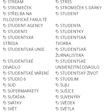
STREAM
STRES
STROMEČEK
STROMEČEK S DÁRKY
STŘELBA NA
STUDENT
FILOZOFICKÉ FAKULTĚ
STUDENT AGENCY
STUDENTA
STUDENTI
STUDENTKY
STUDENTSKÁ
STUDENTSKÁ
STŘEDA
TVORBA
STUDENTSKÁ UNIE
STUDENTSKÁ
ŽURNALISTIKA
STUDENTSKÉ
STUDENTSKÉ
DIVADLO
UNIVERZITNÍ DIVADLO
STUDENTSKÉ VAŘENÍ
STUDENTSKÝ ŽIVOT
STUDIO 6
STUDIUM
SUD
SUJU
SUPERMARKETY
SUŠICE
SUTAŠKA
SUVENÝRY
SVÁTKY
SVĚDEK
SVĚT
SVĚTLA