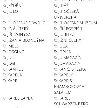
JEŽDĚNÍ
JIDÁŠ
JÍDLO
JIHOČESKÁ
UNIVERZITA
JIHOČESKÉ DIVADLO
JIHOČESKÉ MUZEUM
JINÁ ÚTERÝ
JÍŘÍ POSPÍŠIL
JIŘÍ ZONYGA
JIU-JITSU
JIŽAN A BLONDÝNA
JIŽNÍ ČECHY
JMELÍ
JOGA
JOGGING
JOPLIN
JU
JU MAGAZÍN
JUGI
JUMAGAZÍN
KAMPUS
KANČÍ STEZKA
KAPELA
KAPELY
KAPR
KAPR S
BRAMBOROVÝM
SALÁTEM
KAREL ČAPEK
KAREL
SCHWARZENBERG