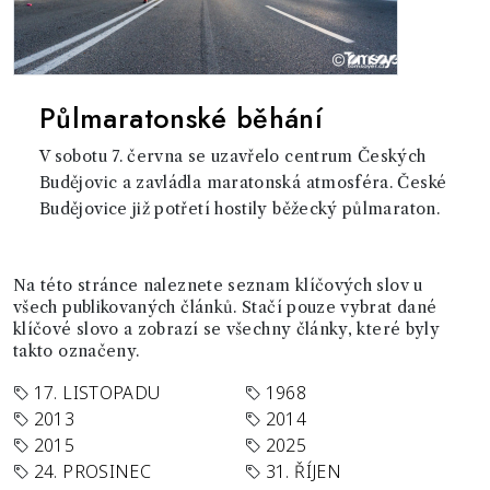
Půlmaratonské běhání
V sobotu 7. června se uzavřelo centrum Českých
Budějovic a zavládla maratonská atmosféra. České
Budějovice již potřetí hostily běžecký půlmaraton.
Na této stránce naleznete seznam klíčových slov u
všech publikovaných článků. Stačí pouze vybrat dané
klíčové slovo a zobrazí se všechny články, které byly
takto označeny.
17. LISTOPADU
1968
2013
2014
2015
2025
24. PROSINEC
31. ŘÍJEN