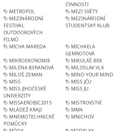
ČINNOSTI
METROPOL
MEZI SVĚTY
MEZINÁRODNÍ
MEZINÁRODNÍ
FESTIVAL
STUDENTSKÝ KLUB
OUTDOOROVÝCH
FILMŮ
MICHA MAREDA
MICHAELA
GEMROTOVÁ
MIKROEKONOMIE
MIKULÁŠ BEK
MILENA BERANOVÁ
MILOSLAV VLK
MILOŠ ZEMAN
MIND YOUR MIND
MISS
MISS JČU
MISS JIHOČESKÉ
MISS JU
UNIVERZITY
MISSAEROBIC2015
MISTROVSTVÍ
MLÁDEŽ KRAJI
MMA
MNEMOTECHNICKÉ
MNICHOV
POMŮCKY
MÓDA
MODELKY