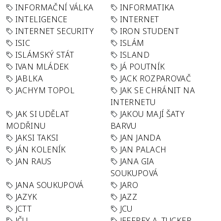
INFORMAČNÍ VÁLKA
INFORMATIKA
INTELIGENCE
INTERNET
INTERNET SECURITY
IRON STUDENT
ISIC
ISLÁM
ISLÁMSKÝ STÁT
ISLAND
IVAN MLÁDEK
JÁ POUTNÍK
JABLKA
JACK ROZPAROVAČ
JACHYM TOPOL
JAK SE CHRÁNIT NA
INTERNETU
JAK SI UDĚLAT
JAKOU MAJÍ ŠATY
MODŘINU
BARVU
JAKSI TAKSI
JAN JANDA
JÁN KOLENÍK
JAN PALACH
JAN RAUS
JANA GIA
SOUKUPOVÁ
JANA SOUKUPOVÁ
JARO
JAZYK
JAZZ
JCTT
JCU
JČU
JEFFREY A. TUCKER