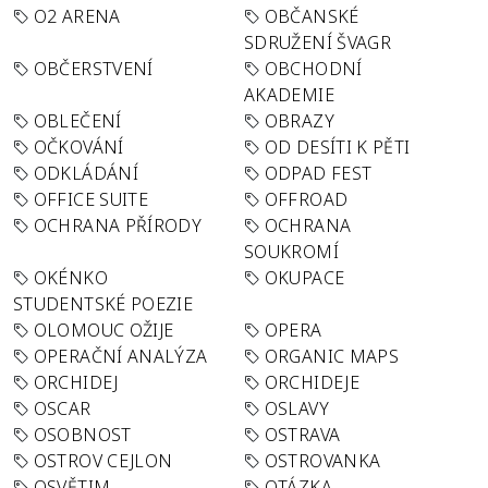
O2 ARENA
OBČANSKÉ
SDRUŽENÍ ŠVAGR
OBČERSTVENÍ
OBCHODNÍ
AKADEMIE
OBLEČENÍ
OBRAZY
OČKOVÁNÍ
OD DESÍTI K PĚTI
ODKLÁDÁNÍ
ODPAD FEST
OFFICE SUITE
OFFROAD
OCHRANA PŘÍRODY
OCHRANA
SOUKROMÍ
OKÉNKO
OKUPACE
STUDENTSKÉ POEZIE
OLOMOUC OŽIJE
OPERA
OPERAČNÍ ANALÝZA
ORGANIC MAPS
ORCHIDEJ
ORCHIDEJE
OSCAR
OSLAVY
OSOBNOST
OSTRAVA
OSTROV CEJLON
OSTROVANKA
OSVĚTIM
OTÁZKA