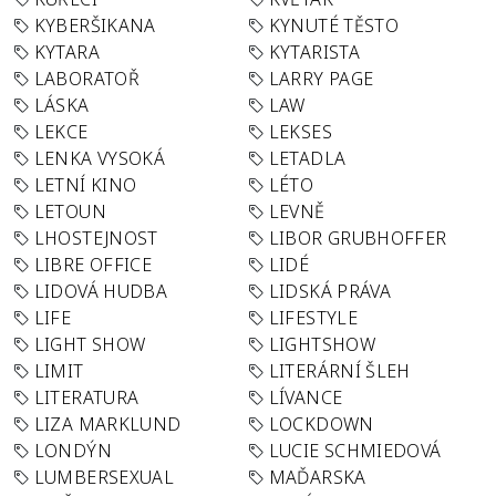
KYBERŠIKANA
KYNUTÉ TĚSTO
KYTARA
KYTARISTA
LABORATOŘ
LARRY PAGE
LÁSKA
LAW
LEKCE
LEKSES
LENKA VYSOKÁ
LETADLA
LETNÍ KINO
LÉTO
LETOUN
LEVNĚ
LHOSTEJNOST
LIBOR GRUBHOFFER
LIBRE OFFICE
LIDÉ
LIDOVÁ HUDBA
LIDSKÁ PRÁVA
LIFE
LIFESTYLE
LIGHT SHOW
LIGHTSHOW
LIMIT
LITERÁRNÍ ŠLEH
LITERATURA
LÍVANCE
LIZA MARKLUND
LOCKDOWN
LONDÝN
LUCIE SCHMIEDOVÁ
LUMBERSEXUAL
MAĎARSKA