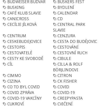
BUDWEISER BUDVAR
BUSKERS FEST
BUSKING
BYDLENÍ
CAFÉ KLUB SLAVIE
CALENDAR
CANICROSS
CD
CECÍLIE JÍLKOVÁ
CENTRAL PARK
SLAVIE
CENTRUM
CENZURA
CESKEBUDEJOVICE
CESTA DO BUDĚJOVIC
CESTOPIS
CESTOVÁNÍ
CESTOVATELÉ
CESTOVNÍ RUCH
CESTY KE SVOBODĚ
CIBULE
CÍL
CILLA & ROLF
BÖRJLINDOVI
CIMMO
CITRON
CIZINA
CK FISHER
CO TO BYL COVID
COVID
COVID ZPRÁVA
COVID-19
COVID-19 VAKCÍNY
CREEPYPASTA
CUKROVÍ
CVIČENÍ