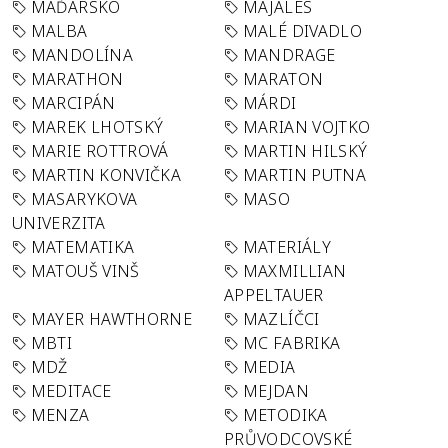
MAĎARSKO
MAJÁLES
MALBA
MALÉ DIVADLO
MANDOLÍNA
MANDRAGE
MARATHON
MARATON
MARCIPÁN
MÁRDI
MAREK LHOTSKÝ
MARIAN VOJTKO
MARIE ROTTROVÁ
MARTIN HILSKÝ
MARTIN KONVIČKA
MARTIN PUTNA
MASARYKOVA
MASO
UNIVERZITA
MATEMATIKA
MATERIÁLY
MATOUŠ VINŠ
MAXMILLIAN
APPELTAUER
MAYER HAWTHORNE
MAZLÍČCI
MBTI
MC FABRIKA
MDŽ
MEDIA
MEDITACE
MEJDAN
MENZA
METODIKA
PRŮVODCOVSKÉ