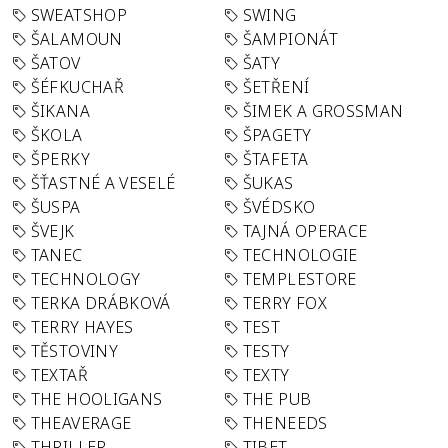
SWEATSHOP
SWING
ŠALAMOUN
ŠAMPIONÁT
ŠATOV
ŠATY
ŠÉFKUCHAŘ
ŠETŘENÍ
ŠIKANA
ŠIMEK A GROSSMAN
ŠKOLA
ŠPAGETY
ŠPERKY
ŠTAFETA
ŠŤASTNÉ A VESELÉ
ŠUKAS
ŠUSPA
ŠVÉDSKO
ŠVEJK
TAJNÁ OPERACE
TANEC
TECHNOLOGIE
TECHNOLOGY
TEMPLESTORE
TERKA DRÁBKOVÁ
TERRY FOX
TERRY HAYES
TEST
TĚSTOVINY
TESTY
TEXTAŘ
TEXTY
THE HOOLIGANS
THE PUB
THEAVERAGE
THENEEDS
THRILLER
TIBET