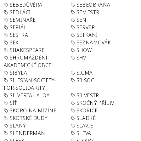
SEBEDŮVĚRA
SEBEOBRANA
SEDLÁCI
SEMESTR
SEMINÁŘE
SEN
SERIÁL
SERVER
SESTRA
SETKÁNÍ
SEX
SEZNAMOVÁK
SHAKESPEARE
SHOW
SHROMÁŽDĚNÍ
SHV
AKADEMICKÉ OBCE
SIBYLA
SIGMA
SILESIAN-SOCIETY-
SILSOC
FOR-SOLIDARITY
SILVERTAL A JOY
SILVESTR
SÍŤ
SKOČNÝ PŘÍLIV
SKORO-NA-MIZINE
SKOŘICE
SKOTSKÉ DUDY
SLADKÉ
SLANÝ
SLÁVIE
SLENDERMAN
SLEVA
SLEVY
SLOVÁCI