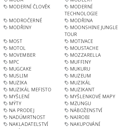
MODERNÍ ČLOVĚK
MODERNÍ
TECHNOLOGIE
MODROČERNÉ
MODŘINA
MODŘINY
MOONSHINE JUNGLE
TOUR
MOST
MOTIVACE
MOTOL
MOUSTACHE
MOVEMBER
MOZZARELLA
MPC
MUFFINY
MUGCAKE
MUKURU
MUSLIM
MUZEUM
MUZIKA
MUZIKÁL
MUZIKÁL MEFISTO
MUZIKANT
MYŠLENÍ
MYŠLENKOVÉ MAPY
MÝTY
MZUNGU
NA PRODEJ
NÁBOŽENSTVÍ
NADÚMRTNOST
NAIROBI
NAKLADATELSTVÍ
NAKUPOVÁNÍ