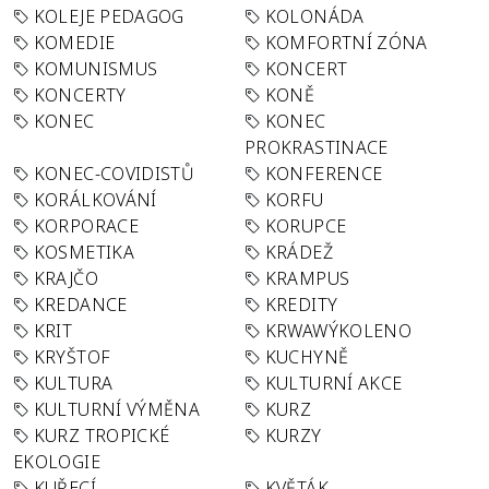
KOLEJE PEDAGOG
KOLONÁDA
KOMEDIE
KOMFORTNÍ ZÓNA
KOMUNISMUS
KONCERT
KONCERTY
KONĚ
KONEC
KONEC
PROKRASTINACE
KONEC-COVIDISTŮ
KONFERENCE
KORÁLKOVÁNÍ
KORFU
KORPORACE
KORUPCE
KOSMETIKA
KRÁDEŽ
KRAJČO
KRAMPUS
KREDANCE
KREDITY
KRIT
KRWAWÝKOLENO
KRYŠTOF
KUCHYNĚ
KULTURA
KULTURNÍ AKCE
KULTURNÍ VÝMĚNA
KURZ
KURZ TROPICKÉ
KURZY
EKOLOGIE
KUŘECÍ
KVĚTÁK