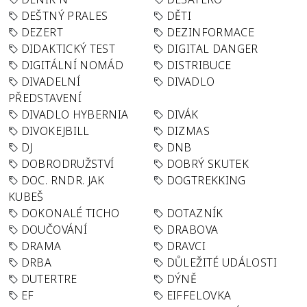
DEŠTNÝ PRALES
DĚTI
DEZERT
DEZINFORMACE
DIDAKTICKÝ TEST
DIGITAL DANGER
DIGITÁLNÍ NOMÁD
DISTRIBUCE
DIVADELNÍ
DIVADLO
PŘEDSTAVENÍ
DIVADLO HYBERNIA
DIVÁK
DIVOKEJBILL
DIZMAS
DJ
DNB
DOBRODRUŽSTVÍ
DOBRÝ SKUTEK
DOC. RNDR. JAK
DOGTREKKING
KUBEŠ
DOKONALÉ TICHO
DOTAZNÍK
DOUČOVÁNÍ
DRABOVA
DRAMA
DRAVCI
DRBA
DŮLEŽITÉ UDÁLOSTI
DUTERTRE
DÝNĚ
EF
EIFFELOVKA