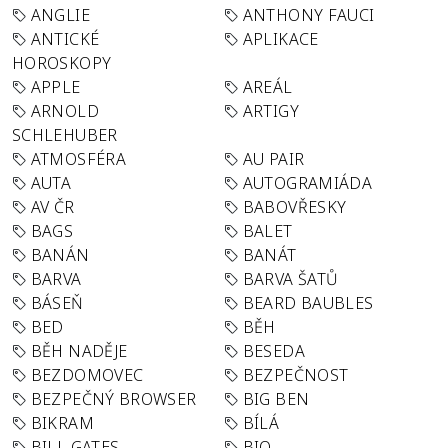
ANGLIE
ANTHONY FAUCI
ANTICKÉ
APLIKACE
HOROSKOPY
APPLE
AREÁL
ARNOLD
ARTIGY
SCHLEHUBER
ATMOSFÉRA
AU PAIR
AUTA
AUTOGRAMIÁDA
AV ČR
BABOVŘESKY
BAGS
BALET
BANÁN
BANÁT
BARVA
BARVA ŠATŮ
BÁSEŇ
BEARD BAUBLES
BED
BĚH
BĚH NADĚJE
BESEDA
BEZDOMOVEC
BEZPEČNOST
BEZPEČNÝ BROWSER
BIG BEN
BIKRAM
BÍLÁ
BILL GATES
BIO