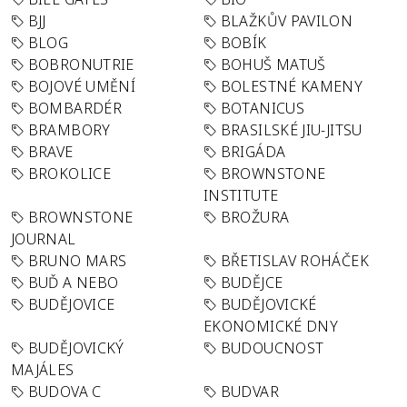
BJJ
BLAŽKŮV PAVILON
BLOG
BOBÍK
BOBRONUTRIE
BOHUŠ MATUŠ
BOJOVÉ UMĚNÍ
BOLESTNÉ KAMENY
BOMBARDÉR
BOTANICUS
BRAMBORY
BRASILSKÉ JIU-JITSU
BRAVE
BRIGÁDA
BROKOLICE
BROWNSTONE
INSTITUTE
BROWNSTONE
BROŽURA
JOURNAL
BRUNO MARS
BŘETISLAV ROHÁČEK
BUĎ A NEBO
BUDĚJCE
BUDĚJOVICE
BUDĚJOVICKÉ
EKONOMICKÉ DNY
BUDĚJOVICKÝ
BUDOUCNOST
MAJÁLES
BUDOVA C
BUDVAR