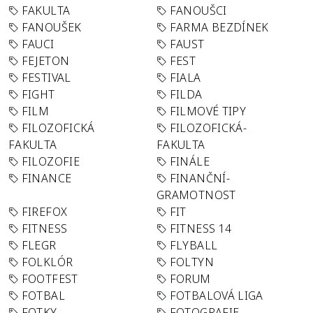
FAKULTA
FANOUŠCI
FANOUŠEK
FARMA BEZDÍNEK
FAUCI
FAUST
FEJETON
FEST
FESTIVAL
FIALA
FIGHT
FILDA
FILM
FILMOVÉ TIPY
FILOZOFICKÁ
FILOZOFICKÁ-
FAKULTA
FAKULTA
FILOZOFIE
FINÁLE
FINANCE
FINANČNÍ-
GRAMOTNOST
FIREFOX
FIT
FITNESS
FITNESS 14
FLEGR
FLYBALL
FOLKLÓR
FOLTYN
FOOTFEST
FORUM
FOTBAL
FOTBALOVÁ LIGA
FOTKY
FOTOGRAFIE