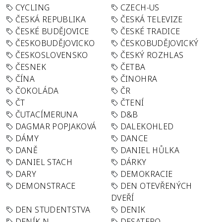
CYCLING
CZECH-US
ČESKÁ REPUBLIKA
ČESKÁ TELEVIZE
ČESKÉ BUDĚJOVICE
ČESKÉ TRADICE
ČESKOBUDĚJOVICKO
ČESKOBUDĚJOVICKÝ
ČESKOSLOVENSKO
ČESKÝ ROZHLAS
ČESNEK
ČETBA
ČÍNA
ČINOHRA
ČOKOLÁDA
ČR
ČT
ČTENÍ
ČUTACÍMERUNA
D&B
DAGMAR POPJAKOVÁ
DALEKOHLED
DÁMY
DANCE
DANĚ
DANIEL HŮLKA
DANIEL STACH
DÁRKY
DARY
DEMOKRACIE
DEMONSTRACE
DEN OTEVŘENÝCH
DVEŘÍ
DEN STUDENTSTVA
DENIK
DENÍK N
DESATERO