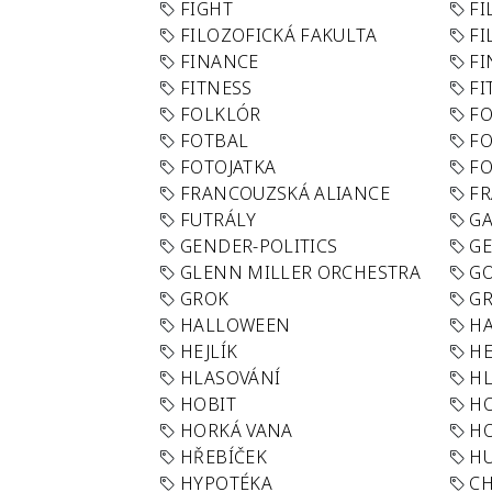
FIGHT
FI
FILOZOFICKÁ FAKULTA
FI
FINANCE
F
FITNESS
FI
FOLKLÓR
F
FOTBAL
FO
FOTOJATKA
F
FRANCOUZSKÁ ALIANCE
FR
FUTRÁLY
G
GENDER-POLITICS
G
GLENN MILLER ORCHESTRA
GO
GROK
GR
HALLOWEEN
HA
HEJLÍK
HE
HLASOVÁNÍ
H
HOBIT
H
HORKÁ VANA
H
HŘEBÍČEK
H
HYPOTÉKA
CH