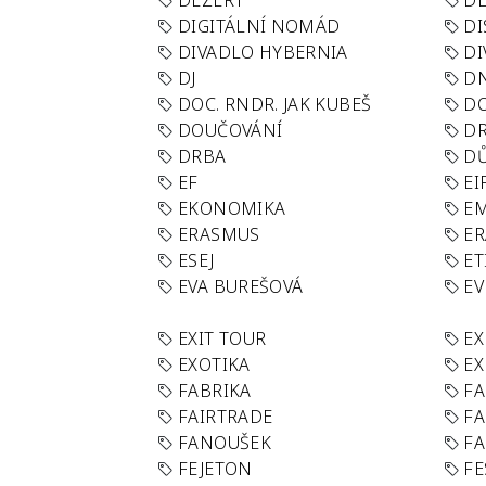
DEZERT
D
DIGITÁLNÍ NOMÁD
DI
DIVADLO HYBERNIA
DI
DJ
D
DOC. RNDR. JAK KUBEŠ
D
DOUČOVÁNÍ
D
DRBA
DŮ
EF
EI
EKONOMIKA
E
ERASMUS
E
ESEJ
ET
EVA BUREŠOVÁ
E
EXIT TOUR
EX
EXOTIKA
EX
FABRIKA
F
FAIRTRADE
F
FANOUŠEK
FA
FEJETON
FE