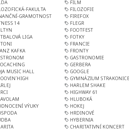
LDA
FILM
LOZOFICKÁ-FAKULTA
FILOZOFIE
INANČNÍ-GRAMOTNOST
FIREFOX
TNESS 14
FLEGR
OLTYN
FOOTFEST
TBALOVÁ LIGA
FOTKY
OTONI
FRANCIE
ANZ KAFKA
FRONTY
ASTRONOM
GASTRONOMIE
EOCACHING
GERBERA
JA MUSIC HALL
GOOGLE
OOVIN´HIGH
GYMNÁZIUM STRAKONIC
RLEJ
HARLEM SHAKE
RCI
HIGHWAY 61
LAVOLAM
HLUBOKÁ
ODNOCENÍ VÝUKY
HOKEJ
OSPODA
HRDINOVÉ
UDBA
HYBERNIA
ARITA
CHARITATIVNÍ KONCERT