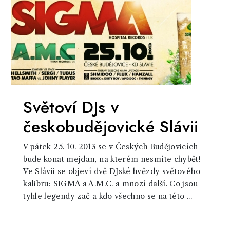
Světoví DJs v
českobudějovické Slávii
V pátek 25. 10. 2013 se v Českých Budějovicích
bude konat mejdan, na kterém nesmíte chybět!
Ve Slávii se objeví dvě DJské hvězdy světového
kalibru: SIGMA a A.M.C. a mnozí další. Co jsou
tyhle legendy zač a kdo všechno se na této ...