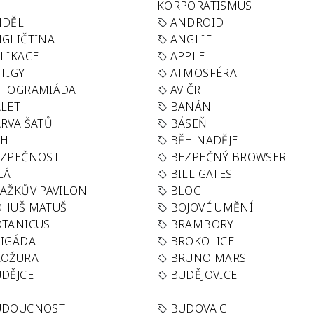
KORPORATISMUS
NDĚL
ANDROID
GLIČTINA
ANGLIE
LIKACE
APPLE
TIGY
ATMOSFÉRA
UTOGRAMIÁDA
AV ČR
LET
BANÁN
RVA ŠATŮ
BÁSEŇ
ĚH
BĚH NADĚJE
EZPEČNOST
BEZPEČNÝ BROWSER
LÁ
BILL GATES
AŽKŮV PAVILON
BLOG
OHUŠ MATUŠ
BOJOVÉ UMĚNÍ
TANICUS
BRAMBORY
IGÁDA
BROKOLICE
ROŽURA
BRUNO MARS
DĚJCE
BUDĚJOVICE
UDOUCNOST
BUDOVA C