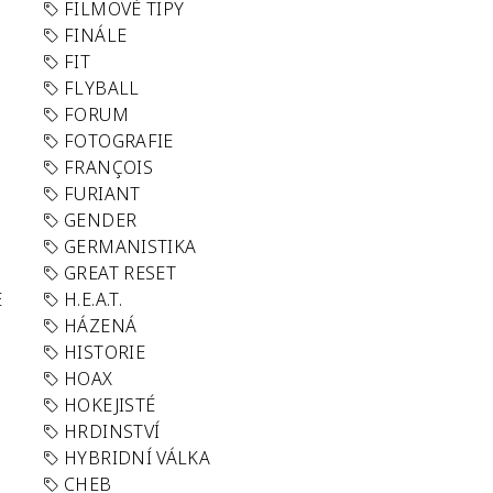
FILMOVÉ TIPY
FINÁLE
FIT
FLYBALL
FORUM
FOTOGRAFIE
FRANÇOIS
FURIANT
GENDER
GERMANISTIKA
GREAT RESET
E
H.E.A.T.
HÁZENÁ
HISTORIE
HOAX
HOKEJISTÉ
HRDINSTVÍ
HYBRIDNÍ VÁLKA
CHEB