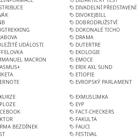
EZINFORMACE
DIDAKTICKÝ TEST
STRIBUCE
DIVADELNÍ PŘEDSTAVENÍ
VÁK
DIVOKEJBILL
NB
DOBRODRUŽSTVÍ
OGTREKKING
DOKONALÉ TICHO
RABOVA
DRAMA
LEŽITÉ UDÁLOSTI
DUTERTRE
FFELOVKA
EKOLOGIE
MMANUEL MACRON
EMOCE
RASMUS+
ERIK AXL SUND
IKETA
ETIOPIE
VERNOTE
EVROPSKÝ PARLAMENT
KURZE
EXMUSLIMKA
PLOZE
EYP
ACEBOOK
FACT-CHECKERS
AKTOR
FAKULTA
RMA BEZDÍNEK
FAUCI
ST
FESTIVAL