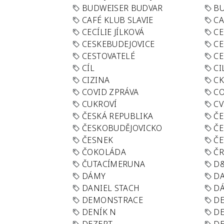
BUDWEISER BUDVAR
BU
CAFÉ KLUB SLAVIE
C
CECÍLIE JÍLKOVÁ
CE
CESKEBUDEJOVICE
CE
CESTOVATELÉ
CE
CÍL
CI
CIZINA
CK
COVID ZPRÁVA
CO
CUKROVÍ
CV
ČESKÁ REPUBLIKA
ČE
ČESKOBUDĚJOVICKO
ČE
ČESNEK
ČE
ČOKOLÁDA
Č
ČUTACÍMERUNA
D
DÁMY
D
DANIEL STACH
D
DEMONSTRACE
DE
DENÍK N
DE