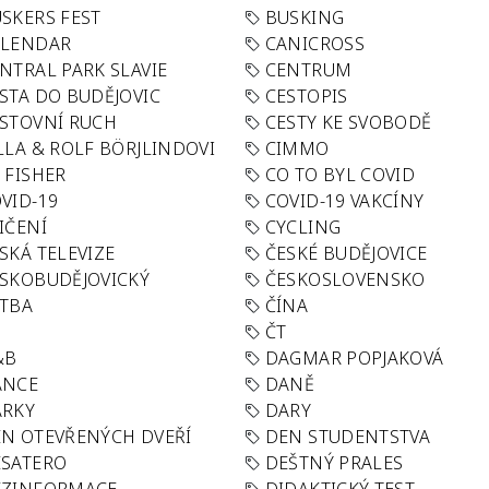
SKERS FEST
BUSKING
ALENDAR
CANICROSS
NTRAL PARK SLAVIE
CENTRUM
STA DO BUDĚJOVIC
CESTOPIS
STOVNÍ RUCH
CESTY KE SVOBODĚ
LLA & ROLF BÖRJLINDOVI
CIMMO
 FISHER
CO TO BYL COVID
VID-19
COVID-19 VAKCÍNY
IČENÍ
CYCLING
SKÁ TELEVIZE
ČESKÉ BUDĚJOVICE
SKOBUDĚJOVICKÝ
ČESKOSLOVENSKO
TBA
ČÍNA
R
ČT
&B
DAGMAR POPJAKOVÁ
ANCE
DANĚ
ÁRKY
DARY
N OTEVŘENÝCH DVEŘÍ
DEN STUDENTSTVA
SATERO
DEŠTNÝ PRALES