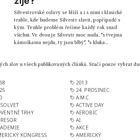
žije?
Silvestrovské oslavy se blíží a i s nimi i klasické
trable, kde budeme Silvestr slavit, popřípadě s
kým. Tenhle problém řešíme každý rok snad
všichni. Ve dvou je Silvestr moc nuda, "s tvejma
kámoškama nejdu, ty jsou blbý", "s kluka...
ch slov u všech publikovaných článků. Stačí pouze vybrat da
68
2013
25
24. PROSINEC
0
A.M.C.
SOLVET
ACTIVE DAY
VENTNÍ TRHY
AEROBIC
GRESOR
AI
KADEMIE
AKCE
ERICKÝ KONGRESS
AMERICKÝ