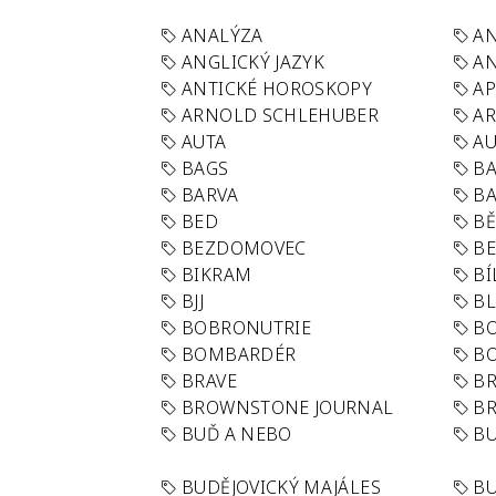
ANALÝZA
A
ANGLICKÝ JAZYK
AN
ANTICKÉ HOROSKOPY
AP
ARNOLD SCHLEHUBER
AR
AUTA
A
BAGS
BA
BARVA
BA
BED
B
BEZDOMOVEC
B
BIKRAM
BÍ
BJJ
BL
BOBRONUTRIE
B
BOMBARDÉR
BO
BRAVE
BR
BROWNSTONE JOURNAL
B
BUĎ A NEBO
BU
BUDĚJOVICKÝ MAJÁLES
B