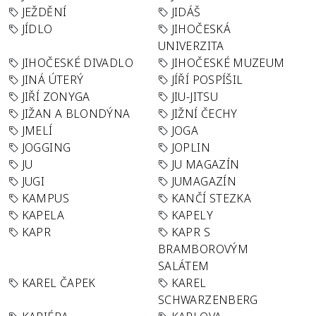
JEŽDĚNÍ
JIDÁŠ
JÍDLO
JIHOČESKÁ
UNIVERZITA
JIHOČESKÉ DIVADLO
JIHOČESKÉ MUZEUM
JINÁ ÚTERÝ
JÍŘÍ POSPÍŠIL
JIŘÍ ZONYGA
JIU-JITSU
JIŽAN A BLONDÝNA
JIŽNÍ ČECHY
JMELÍ
JOGA
JOGGING
JOPLIN
JU
JU MAGAZÍN
JUGI
JUMAGAZÍN
KAMPUS
KANČÍ STEZKA
KAPELA
KAPELY
KAPR
KAPR S
BRAMBOROVÝM
SALÁTEM
KAREL ČAPEK
KAREL
SCHWARZENBERG