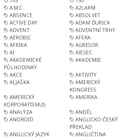
70S
750
A.M.C.
A2LARM
ABSENCE
ABSOLVET
ACTIVE DAY
ADAM ĎURICA
ADVENT
ADVENTNÍ TRHY
AEROBIC
AFERA
AFRIKA
AGRESOR
AI
AIESEC
AKADEMICKÉ
AKADEMIE
PŮLHODINKY
AKCE
AKTIVITY
ALJAŠKA
AMERICKÝ
KONGRESS
AMERICKÝ
AMERIKA
KORPORATISMUS
ANALÝZA
ANDĚL
ANDROID
ANGLICKO-ČESKÝ
PŘEKLAD
ANGLICKÝ JAZYK
ANGLIČTINA