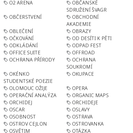
O2 ARENA
OBČANSKÉ
SDRUŽENÍ ŠVAGR
OBČERSTVENÍ
OBCHODNÍ
AKADEMIE
OBLEČENÍ
OBRAZY
OČKOVÁNÍ
OD DESÍTI K PĚTI
ODKLÁDÁNÍ
ODPAD FEST
OFFICE SUITE
OFFROAD
OCHRANA PŘÍRODY
OCHRANA
SOUKROMÍ
OKÉNKO
OKUPACE
STUDENTSKÉ POEZIE
OLOMOUC OŽIJE
OPERA
OPERAČNÍ ANALÝZA
ORGANIC MAPS
ORCHIDEJ
ORCHIDEJE
OSCAR
OSLAVY
OSOBNOST
OSTRAVA
OSTROV CEJLON
OSTROVANKA
OSVĚTIM
OTÁZKA