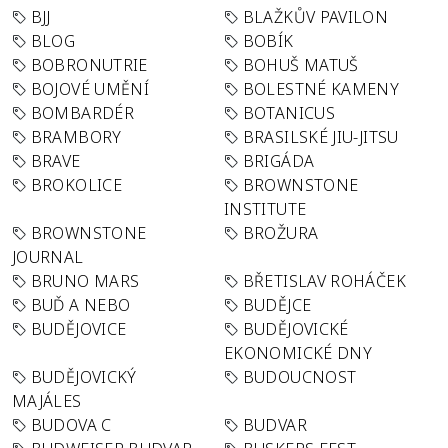
BJJ
BLAŽKŮV PAVILON
BLOG
BOBÍK
BOBRONUTRIE
BOHUŠ MATUŠ
BOJOVÉ UMĚNÍ
BOLESTNÉ KAMENY
BOMBARDÉR
BOTANICUS
BRAMBORY
BRASILSKÉ JIU-JITSU
BRAVE
BRIGÁDA
BROKOLICE
BROWNSTONE
INSTITUTE
BROWNSTONE
BROŽURA
JOURNAL
BRUNO MARS
BŘETISLAV ROHÁČEK
BUĎ A NEBO
BUDĚJCE
BUDĚJOVICE
BUDĚJOVICKÉ
EKONOMICKÉ DNY
BUDĚJOVICKÝ
BUDOUCNOST
MAJÁLES
BUDOVA C
BUDVAR