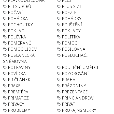
PLAVKOVÁSEZONA
PLES
PLES UPÍRŮ
PLUS SIZE
POČASÍ
POEZIE
POHÁDKA
POHÁDKY
POCHOUTKY
POJIŠTĚNÍ
POKLAD
POKLADY
POLÉVKA
POLITIKA
POMERANČ
POMOC
POMOC LIDEM
POSILOVNA
POSLANECKÁ
POSLUCHAČI
SNĚMOVNA
POTRAVINY
POULIČNÍ UMĚLCI
POVÍDKA
POZOROVÁNÍ
PR ČLÁNEK
PRAHA
PRAXE
PRÁZDNINY
PREMIÉRA
PREZENTACE
PRIMÁT.CZ
PRINC ANDREW
PRIVACY
PRIVÁT
PROBLÉMY
PROFAJNŠMEKRY