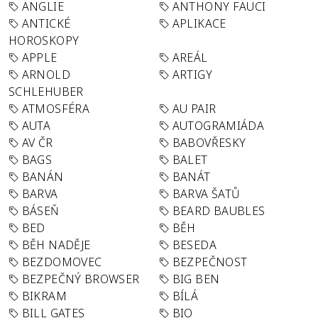
ANGLIE
ANTHONY FAUCI
ANTICKÉ
APLIKACE
HOROSKOPY
APPLE
AREÁL
ARNOLD
ARTIGY
SCHLEHUBER
ATMOSFÉRA
AU PAIR
AUTA
AUTOGRAMIÁDA
AV ČR
BABOVŘESKY
BAGS
BALET
BANÁN
BANÁT
BARVA
BARVA ŠATŮ
BÁSEŇ
BEARD BAUBLES
BED
BĚH
BĚH NADĚJE
BESEDA
BEZDOMOVEC
BEZPEČNOST
BEZPEČNÝ BROWSER
BIG BEN
BIKRAM
BÍLÁ
BILL GATES
BIO