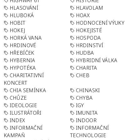
HIGHWAY 61
HISTORIE
HLASOVÁNÍ
HLAVOLAM
HLUBOKÁ
HOAX
HOBIT
HODNOCENÍ VÝUKY
HOKEJ
HOKEJISTÉ
HORKÁ VANA
HOSPODA
HRDINOVÉ
HRDINSTVÍ
HŘEBÍČEK
HUDBA
HYBERNIA
HYBRIDNÍ VÁLKA
HYPOTÉKA
CHARITA
CHARITATIVNÍ
CHEB
KONCERT
CHIA SEMÍNKA
CHINASKI
CHŮZE
CHYBA
IDEOLOGIE
IGY
ILUSTRÁTOŘI
IMUNITA
INDEX
INDOOR
INFORMAČNÍ
INFORMAČNÍ
KAMPAŇ
TECHNOLOGIE