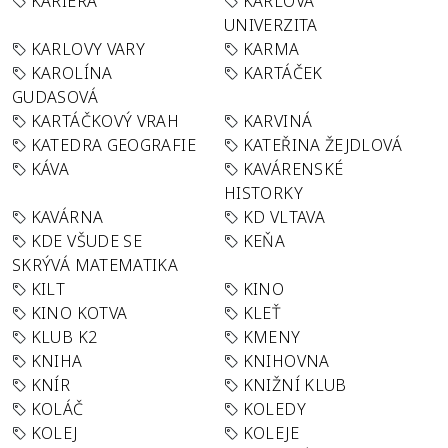
KARIÉRA
KARLOVA
UNIVERZITA
KARLOVY VARY
KARMA
KAROLÍNA
KARTÁČEK
GUDASOVÁ
KARTÁČKOVÝ VRAH
KARVINÁ
KATEDRA GEOGRAFIE
KATEŘINA ŽEJDLOVÁ
KÁVA
KAVÁRENSKÉ
HISTORKY
KAVÁRNA
KD VLTAVA
KDE VŠUDE SE
KEŇA
SKRÝVÁ MATEMATIKA
KILT
KINO
KINO KOTVA
KLEŤ
KLUB K2
KMENY
KNIHA
KNIHOVNA
KNÍR
KNIŽNÍ KLUB
KOLÁČ
KOLEDY
KOLEJ
KOLEJE