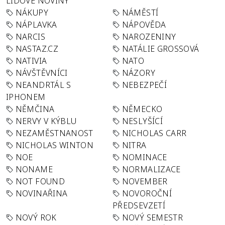
LIDOVÉ NOVINY
NÁKUPY
NÁMĚSTÍ
NÁPLAVKA
NÁPOVĚDA
NARCIS
NAROZENINY
NASTAZ.CZ
NATÁLIE GROSSOVÁ
NATIVIA
NATO
NÁVŠTĚVNÍCI
NÁZORY
NEANDRTÁL S
NEBEZPEČÍ
IPHONEM
NĚMČINA
NĚMECKO
NERVY V KÝBLU
NESLYŠÍCÍ
NEZAMĚSTNANOST
NICHOLAS CARR
NICHOLAS WINTON
NITRA
NOE
NOMINACE
NONAME
NORMALIZACE
NOT FOUND
NOVEMBER
NOVINAŘINA
NOVOROČNÍ
PŘEDSEVZETÍ
NOVÝ ROK
NOVÝ SEMESTR