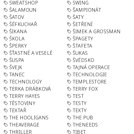
SWEATSHOP
SWING
ŠALAMOUN
ŠAMPIONÁT
ŠATOV
ŠATY
ŠÉFKUCHAŘ
ŠETŘENÍ
ŠIKANA
ŠIMEK A GROSSMAN
ŠKOLA
ŠPAGETY
ŠPERKY
ŠTAFETA
ŠŤASTNÉ A VESELÉ
ŠUKAS
ŠUSPA
ŠVÉDSKO
ŠVEJK
TAJNÁ OPERACE
TANEC
TECHNOLOGIE
TECHNOLOGY
TEMPLESTORE
TERKA DRÁBKOVÁ
TERRY FOX
TERRY HAYES
TEST
TĚSTOVINY
TESTY
TEXTAŘ
TEXTY
THE HOOLIGANS
THE PUB
THEAVERAGE
THENEEDS
THRILLER
TIBET