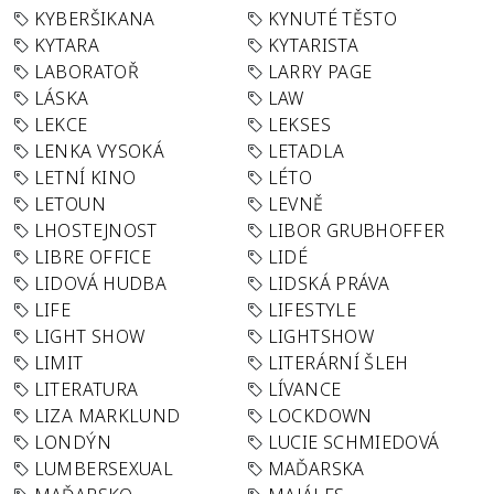
KYBERŠIKANA
KYNUTÉ TĚSTO
KYTARA
KYTARISTA
LABORATOŘ
LARRY PAGE
LÁSKA
LAW
LEKCE
LEKSES
LENKA VYSOKÁ
LETADLA
LETNÍ KINO
LÉTO
LETOUN
LEVNĚ
LHOSTEJNOST
LIBOR GRUBHOFFER
LIBRE OFFICE
LIDÉ
LIDOVÁ HUDBA
LIDSKÁ PRÁVA
LIFE
LIFESTYLE
LIGHT SHOW
LIGHTSHOW
LIMIT
LITERÁRNÍ ŠLEH
LITERATURA
LÍVANCE
LIZA MARKLUND
LOCKDOWN
LONDÝN
LUCIE SCHMIEDOVÁ
LUMBERSEXUAL
MAĎARSKA