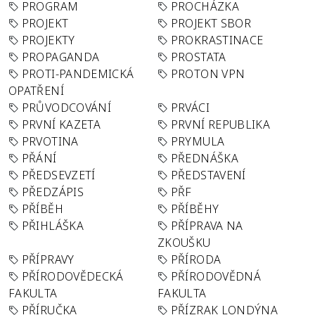
PROGRAM
PROCHÁZKA
PROJEKT
PROJEKT SBOR
PROJEKTY
PROKRASTINACE
PROPAGANDA
PROSTATA
PROTI-PANDEMICKÁ
PROTON VPN
OPATŘENÍ
PRŮVODCOVÁNÍ
PRVÁCI
PRVNÍ KAZETA
PRVNÍ REPUBLIKA
PRVOTINA
PRYMULA
PŘÁNÍ
PŘEDNÁŠKA
PŘEDSEVZETÍ
PŘEDSTAVENÍ
PŘEDZÁPIS
PŘF
PŘÍBĚH
PŘÍBĚHY
PŘIHLÁŠKA
PŘÍPRAVA NA
ZKOUŠKU
PŘÍPRAVY
PŘÍRODA
PŘÍRODOVĚDECKÁ
PŘÍRODOVĚDNÁ
FAKULTA
FAKULTA
PŘÍRUČKA
PŘÍZRAK LONDÝNA