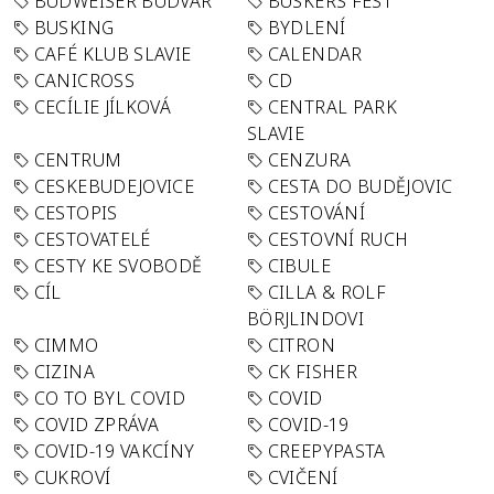
BUDWEISER BUDVAR
BUSKERS FEST
BUSKING
BYDLENÍ
CAFÉ KLUB SLAVIE
CALENDAR
CANICROSS
CD
CECÍLIE JÍLKOVÁ
CENTRAL PARK
SLAVIE
CENTRUM
CENZURA
CESKEBUDEJOVICE
CESTA DO BUDĚJOVIC
CESTOPIS
CESTOVÁNÍ
CESTOVATELÉ
CESTOVNÍ RUCH
CESTY KE SVOBODĚ
CIBULE
CÍL
CILLA & ROLF
BÖRJLINDOVI
CIMMO
CITRON
CIZINA
CK FISHER
CO TO BYL COVID
COVID
COVID ZPRÁVA
COVID-19
COVID-19 VAKCÍNY
CREEPYPASTA
CUKROVÍ
CVIČENÍ