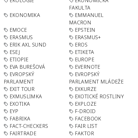
EKOLOGIE
EKONOMICKÁ
FAKULTA
EKONOMIKA
EMMANUEL
MACRON
EMOCE
EPSTEIN
ERASMUS
ERASMUS+
ERIK AXL SUND
EROS
ESEJ
ETIKETA
ETIOPIE
EUROPE
EVA BUREŠOVÁ
EVERNOTE
EVROPSKÝ
EVROPSKÝ
PARLAMENT
PARLAMENT MLÁDEŽE
EXIT TOUR
EXKURZE
EXMUSLIMKA
EXOTICKÉ ROSTLINY
EXOTIKA
EXPLOZE
EYP
F-DROID
FABRIKA
FACEBOOK
FACT-CHECKERS
FAIR LIST
FAIRTRADE
FAKTOR