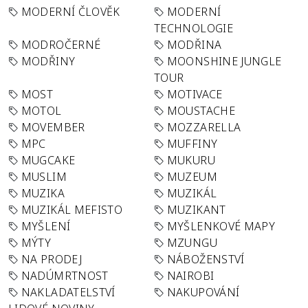
MODERNÍ ČLOVĚK
MODERNÍ
TECHNOLOGIE
MODROČERNÉ
MODŘINA
MODŘINY
MOONSHINE JUNGLE
TOUR
MOST
MOTIVACE
MOTOL
MOUSTACHE
MOVEMBER
MOZZARELLA
MPC
MUFFINY
MUGCAKE
MUKURU
MUSLIM
MUZEUM
MUZIKA
MUZIKÁL
MUZIKÁL MEFISTO
MUZIKANT
MYŠLENÍ
MYŠLENKOVÉ MAPY
MÝTY
MZUNGU
NA PRODEJ
NÁBOŽENSTVÍ
NADÚMRTNOST
NAIROBI
NAKLADATELSTVÍ
NAKUPOVÁNÍ