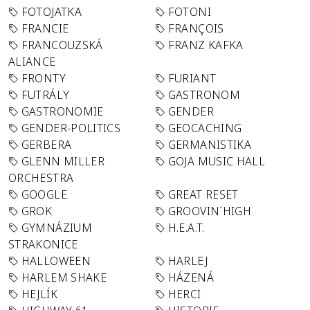
FOTOJATKA
FOTONI
FRANCIE
FRANÇOIS
FRANCOUZSKÁ
FRANZ KAFKA
ALIANCE
FRONTY
FURIANT
FUTRÁLY
GASTRONOM
GASTRONOMIE
GENDER
GENDER-POLITICS
GEOCACHING
GERBERA
GERMANISTIKA
GLENN MILLER
GOJA MUSIC HALL
ORCHESTRA
GOOGLE
GREAT RESET
GROK
GROOVIN´HIGH
GYMNÁZIUM
H.E.A.T.
STRAKONICE
HALLOWEEN
HARLEJ
HARLEM SHAKE
HÁZENÁ
HEJLÍK
HERCI