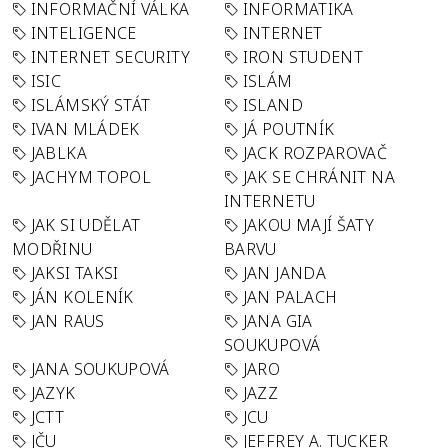
INFORMAČNÍ VÁLKA
INFORMATIKA
INTELIGENCE
INTERNET
INTERNET SECURITY
IRON STUDENT
ISIC
ISLÁM
ISLÁMSKÝ STÁT
ISLAND
IVAN MLÁDEK
JÁ POUTNÍK
JABLKA
JACK ROZPAROVAČ
JACHYM TOPOL
JAK SE CHRÁNIT NA
INTERNETU
JAK SI UDĚLAT
JAKOU MAJÍ ŠATY
MODŘINU
BARVU
JAKSI TAKSI
JAN JANDA
JÁN KOLENÍK
JAN PALACH
JAN RAUS
JANA GIA
SOUKUPOVÁ
JANA SOUKUPOVÁ
JARO
JAZYK
JAZZ
JCTT
JCU
JČU
JEFFREY A. TUCKER