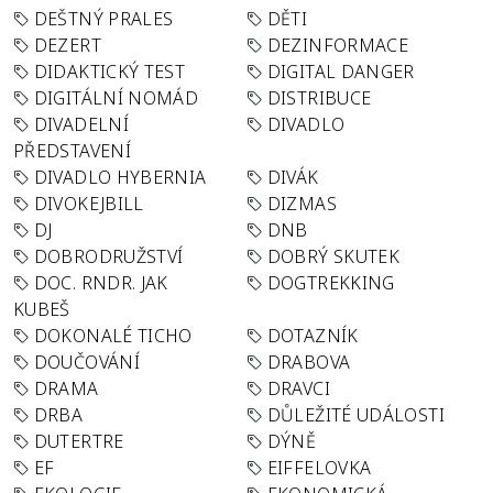
DEŠTNÝ PRALES
DĚTI
DEZERT
DEZINFORMACE
DIDAKTICKÝ TEST
DIGITAL DANGER
DIGITÁLNÍ NOMÁD
DISTRIBUCE
DIVADELNÍ
DIVADLO
PŘEDSTAVENÍ
DIVADLO HYBERNIA
DIVÁK
DIVOKEJBILL
DIZMAS
DJ
DNB
DOBRODRUŽSTVÍ
DOBRÝ SKUTEK
DOC. RNDR. JAK
DOGTREKKING
KUBEŠ
DOKONALÉ TICHO
DOTAZNÍK
DOUČOVÁNÍ
DRABOVA
DRAMA
DRAVCI
DRBA
DŮLEŽITÉ UDÁLOSTI
DUTERTRE
DÝNĚ
EF
EIFFELOVKA