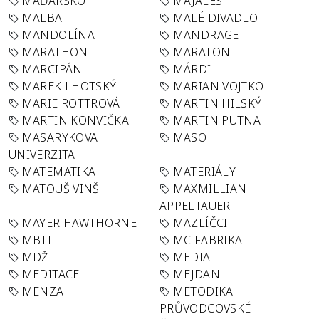
MAĎARSKO
MAJÁLES
MALBA
MALÉ DIVADLO
MANDOLÍNA
MANDRAGE
MARATHON
MARATON
MARCIPÁN
MÁRDI
MAREK LHOTSKÝ
MARIAN VOJTKO
MARIE ROTTROVÁ
MARTIN HILSKÝ
MARTIN KONVIČKA
MARTIN PUTNA
MASARYKOVA
MASO
UNIVERZITA
MATEMATIKA
MATERIÁLY
MATOUŠ VINŠ
MAXMILLIAN
APPELTAUER
MAYER HAWTHORNE
MAZLÍČCI
MBTI
MC FABRIKA
MDŽ
MEDIA
MEDITACE
MEJDAN
MENZA
METODIKA
PRŮVODCOVSKÉ