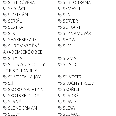
SEBEDŮVĚRA
SEBEOBRANA
SEDLÁCI
SEMESTR
SEMINÁŘE
SEN
SERIÁL
SERVER
SESTRA
SETKÁNÍ
SEX
SEZNAMOVÁK
SHAKESPEARE
SHOW
SHROMÁŽDĚNÍ
SHV
AKADEMICKÉ OBCE
SIBYLA
SIGMA
SILESIAN-SOCIETY-
SILSOC
FOR-SOLIDARITY
SILVERTAL A JOY
SILVESTR
SÍŤ
SKOČNÝ PŘÍLIV
SKORO-NA-MIZINE
SKOŘICE
SKOTSKÉ DUDY
SLADKÉ
SLANÝ
SLÁVIE
SLENDERMAN
SLEVA
SLEVY
SLOVÁCI