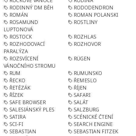
ROCKOVÉ VÁNOCE
RODINA
RODINNÝ DM BĚH
RODODENDRON
ROMÁN
ROMAN POLANSKI
ROSAMUND
ROSTLINY
LUPTONOVÁ
ROSTOCK
ROZHLAS
ROZHODOVACÍ
ROZHOVOR
PARALÝZA
ROZSVÍCENÍ
RÜGEN
VÁNOČNÍHO STROMU
RUM
RUMUNSKO
ŘECKO
ŘEMESLO
ŘETĚZÁK
ŘÍJEN
ŘÍZEK
SAFARI
SAFE BROWSER
SALÁT
SALESIÁNSKÝ PLES
SALZBURG
SATIRA
SCÉNICKÉ ČTENÍ
SCI-FI
SEARCH ENGINE
SEBASTIAN
SEBASTIAN FITZEK