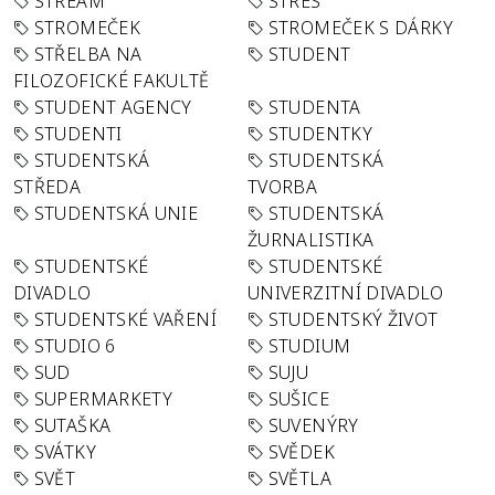
STREAM
STRES
STROMEČEK
STROMEČEK S DÁRKY
STŘELBA NA
STUDENT
FILOZOFICKÉ FAKULTĚ
STUDENT AGENCY
STUDENTA
STUDENTI
STUDENTKY
STUDENTSKÁ
STUDENTSKÁ
STŘEDA
TVORBA
STUDENTSKÁ UNIE
STUDENTSKÁ
ŽURNALISTIKA
STUDENTSKÉ
STUDENTSKÉ
DIVADLO
UNIVERZITNÍ DIVADLO
STUDENTSKÉ VAŘENÍ
STUDENTSKÝ ŽIVOT
STUDIO 6
STUDIUM
SUD
SUJU
SUPERMARKETY
SUŠICE
SUTAŠKA
SUVENÝRY
SVÁTKY
SVĚDEK
SVĚT
SVĚTLA