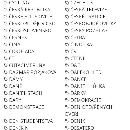
CYCLING
CZECH-US
ČESKÁ REPUBLIKA
ČESKÁ TELEVIZE
ČESKÉ BUDĚJOVICE
ČESKÉ TRADICE
ČESKOBUDĚJOVICKO
ČESKOBUDĚJOVICKÝ
ČESKOSLOVENSKO
ČESKÝ ROZHLAS
ČESNEK
ČETBA
ČÍNA
ČINOHRA
ČOKOLÁDA
ČR
ČT
ČTENÍ
ČUTACÍMERUNA
D&B
DAGMAR POPJAKOVÁ
DALEKOHLED
DÁMY
DANCE
DANĚ
DANIEL HŮLKA
DANIEL STACH
DÁRKY
DARY
DEMOKRACIE
DEMONSTRACE
DEN OTEVŘENÝCH
DVEŘÍ
DEN STUDENTSTVA
DENIK
DENÍK N
DESATERO