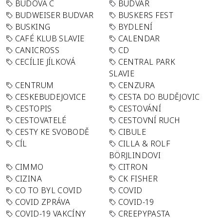
BUDOVA C
BUDVAR
BUDWEISER BUDVAR
BUSKERS FEST
BUSKING
BYDLENÍ
CAFÉ KLUB SLAVIE
CALENDAR
CANICROSS
CD
CECÍLIE JÍLKOVÁ
CENTRAL PARK
SLAVIE
CENTRUM
CENZURA
CESKEBUDEJOVICE
CESTA DO BUDĚJOVIC
CESTOPIS
CESTOVÁNÍ
CESTOVATELÉ
CESTOVNÍ RUCH
CESTY KE SVOBODĚ
CIBULE
CÍL
CILLA & ROLF
BÖRJLINDOVI
CIMMO
CITRON
CIZINA
CK FISHER
CO TO BYL COVID
COVID
COVID ZPRÁVA
COVID-19
COVID-19 VAKCÍNY
CREEPYPASTA