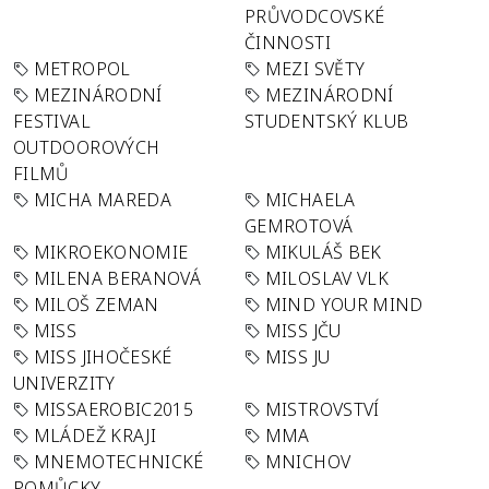
PRŮVODCOVSKÉ
ČINNOSTI
METROPOL
MEZI SVĚTY
MEZINÁRODNÍ
MEZINÁRODNÍ
FESTIVAL
STUDENTSKÝ KLUB
OUTDOOROVÝCH
FILMŮ
MICHA MAREDA
MICHAELA
GEMROTOVÁ
MIKROEKONOMIE
MIKULÁŠ BEK
MILENA BERANOVÁ
MILOSLAV VLK
MILOŠ ZEMAN
MIND YOUR MIND
MISS
MISS JČU
MISS JIHOČESKÉ
MISS JU
UNIVERZITY
MISSAEROBIC2015
MISTROVSTVÍ
MLÁDEŽ KRAJI
MMA
MNEMOTECHNICKÉ
MNICHOV
POMŮCKY