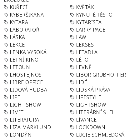
KUŘECÍ
KVĚTÁK
KYBERŠIKANA
KYNUTÉ TĚSTO
KYTARA
KYTARISTA
LABORATOŘ
LARRY PAGE
LÁSKA
LAW
LEKCE
LEKSES
LENKA VYSOKÁ
LETADLA
LETNÍ KINO
LÉTO
LETOUN
LEVNĚ
LHOSTEJNOST
LIBOR GRUBHOFFER
LIBRE OFFICE
LIDÉ
LIDOVÁ HUDBA
LIDSKÁ PRÁVA
LIFE
LIFESTYLE
LIGHT SHOW
LIGHTSHOW
LIMIT
LITERÁRNÍ ŠLEH
LITERATURA
LÍVANCE
LIZA MARKLUND
LOCKDOWN
LONDÝN
LUCIE SCHMIEDOVÁ