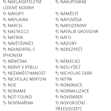
NAKLADATELSTVÍ
NAKUPOVÁNÍ
LIDOVÉ NOVINY
NÁKUPY
NÁMĚSTÍ
NÁPLAVKA
NÁPOVĚDA
NARCIS
NAROZENINY
NASTAZ.CZ
NATÁLIE GROSSOVÁ
NATIVIA
NATO
NÁVŠTĚVNÍCI
NÁZORY
NEANDRTÁL S
NEBEZPEČÍ
IPHONEM
NĚMČINA
NĚMECKO
NERVY V KÝBLU
NESLYŠÍCÍ
NEZAMĚSTNANOST
NICHOLAS CARR
NICHOLAS WINTON
NITRA
NOE
NOMINACE
NONAME
NORMALIZACE
NOT FOUND
NOVEMBER
NOVINAŘINA
NOVOROČNÍ
PŘEDSEVZETÍ