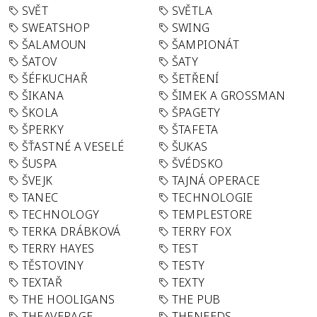
SVĚT
SVĚTLA
SWEATSHOP
SWING
ŠALAMOUN
ŠAMPIONÁT
ŠATOV
ŠATY
ŠÉFKUCHAŘ
ŠETŘENÍ
ŠIKANA
ŠIMEK A GROSSMAN
ŠKOLA
ŠPAGETY
ŠPERKY
ŠTAFETA
ŠŤASTNÉ A VESELÉ
ŠUKAS
ŠUSPA
ŠVÉDSKO
ŠVEJK
TAJNÁ OPERACE
TANEC
TECHNOLOGIE
TECHNOLOGY
TEMPLESTORE
TERKA DRÁBKOVÁ
TERRY FOX
TERRY HAYES
TEST
TĚSTOVINY
TESTY
TEXTAŘ
TEXTY
THE HOOLIGANS
THE PUB
THEAVERAGE
THENEEDS