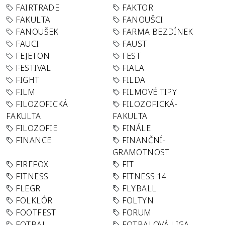
FAIRTRADE
FAKTOR
FAKULTA
FANOUŠCI
FANOUŠEK
FARMA BEZDÍNEK
FAUCI
FAUST
FEJETON
FEST
FESTIVAL
FIALA
FIGHT
FILDA
FILM
FILMOVÉ TIPY
FILOZOFICKÁ
FILOZOFICKÁ-
FAKULTA
FAKULTA
FILOZOFIE
FINÁLE
FINANCE
FINANČNÍ-
GRAMOTNOST
FIREFOX
FIT
FITNESS
FITNESS 14
FLEGR
FLYBALL
FOLKLÓR
FOLTYN
FOOTFEST
FORUM
FOTBAL
FOTBALOVÁ LIGA