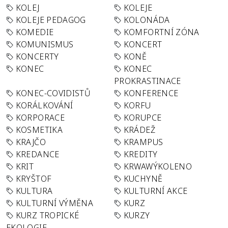
KOLEJ
KOLEJE
KOLEJE PEDAGOG
KOLONÁDA
KOMEDIE
KOMFORTNÍ ZÓNA
KOMUNISMUS
KONCERT
KONCERTY
KONĚ
KONEC
KONEC
PROKRASTINACE
KONEC-COVIDISTŮ
KONFERENCE
KORÁLKOVÁNÍ
KORFU
KORPORACE
KORUPCE
KOSMETIKA
KRÁDEŽ
KRAJČO
KRAMPUS
KREDANCE
KREDITY
KRIT
KRWAWÝKOLENO
KRYŠTOF
KUCHYNĚ
KULTURA
KULTURNÍ AKCE
KULTURNÍ VÝMĚNA
KURZ
KURZ TROPICKÉ
KURZY
EKOLOGIE