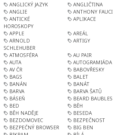
ANGLICKÝ JAZYK
ANGLIČTINA
ANGLIE
ANTHONY FAUCI
ANTICKÉ
APLIKACE
HOROSKOPY
APPLE
AREÁL
ARNOLD
ARTIGY
SCHLEHUBER
ATMOSFÉRA
AU PAIR
AUTA
AUTOGRAMIÁDA
AV ČR
BABOVŘESKY
BAGS
BALET
BANÁN
BANÁT
BARVA
BARVA ŠATŮ
BÁSEŇ
BEARD BAUBLES
BED
BĚH
BĚH NADĚJE
BESEDA
BEZDOMOVEC
BEZPEČNOST
BEZPEČNÝ BROWSER
BIG BEN
BIKRAM
BÍLÁ