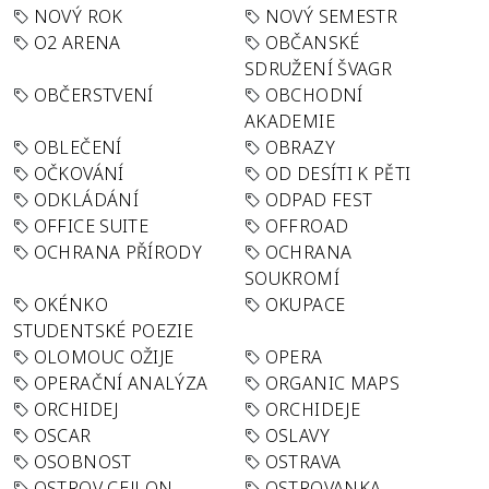
NOVÝ ROK
NOVÝ SEMESTR
O2 ARENA
OBČANSKÉ
SDRUŽENÍ ŠVAGR
OBČERSTVENÍ
OBCHODNÍ
AKADEMIE
OBLEČENÍ
OBRAZY
OČKOVÁNÍ
OD DESÍTI K PĚTI
ODKLÁDÁNÍ
ODPAD FEST
OFFICE SUITE
OFFROAD
OCHRANA PŘÍRODY
OCHRANA
SOUKROMÍ
OKÉNKO
OKUPACE
STUDENTSKÉ POEZIE
OLOMOUC OŽIJE
OPERA
OPERAČNÍ ANALÝZA
ORGANIC MAPS
ORCHIDEJ
ORCHIDEJE
OSCAR
OSLAVY
OSOBNOST
OSTRAVA
OSTROV CEJLON
OSTROVANKA