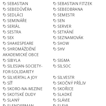
SEBASTIAN
SEBASTIAN FITZEK
SEBEDŮVĚRA
SEBEOBRANA
SEDLÁCI
SEMESTR
SEMINÁŘE
SEN
SERIÁL
SERVER
SESTRA
SETKÁNÍ
SEX
SEZNAMOVÁK
SHAKESPEARE
SHOW
SHROMÁŽDĚNÍ
SHV
AKADEMICKÉ OBCE
SIBYLA
SIGMA
SILESIAN-SOCIETY-
SILSOC
FOR-SOLIDARITY
SILVERTAL A JOY
SILVESTR
SÍŤ
SKOČNÝ PŘÍLIV
SKORO-NA-MIZINE
SKOŘICE
SKOTSKÉ DUDY
SLADKÉ
SLANÝ
SLÁVIE
SLENDERMAN
SLEVA