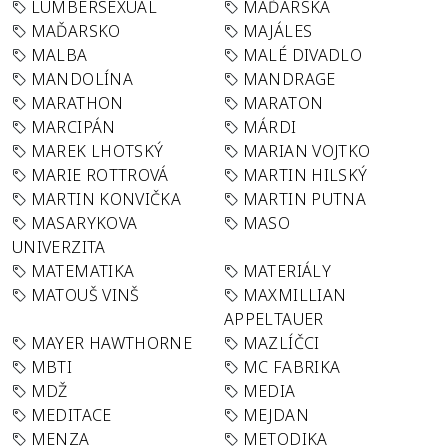
LUMBERSEXUAL
MAĎARSKA
MAĎARSKO
MAJÁLES
MALBA
MALÉ DIVADLO
MANDOLÍNA
MANDRAGE
MARATHON
MARATON
MARCIPÁN
MÁRDI
MAREK LHOTSKÝ
MARIAN VOJTKO
MARIE ROTTROVÁ
MARTIN HILSKÝ
MARTIN KONVIČKA
MARTIN PUTNA
MASARYKOVA
MASO
UNIVERZITA
MATEMATIKA
MATERIÁLY
MATOUŠ VINŠ
MAXMILLIAN
APPELTAUER
MAYER HAWTHORNE
MAZLÍČCI
MBTI
MC FABRIKA
MDŽ
MEDIA
MEDITACE
MEJDAN
MENZA
METODIKA