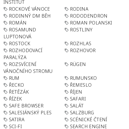
INSTITUT
ROCKOVÉ VÁNOCE
RODINA
RODINNÝ DM BĚH
RODODENDRON
ROMÁN
ROMAN POLANSKI
ROSAMUND
ROSTLINY
LUPTONOVÁ
ROSTOCK
ROZHLAS
ROZHODOVACÍ
ROZHOVOR
PARALÝZA
ROZSVÍCENÍ
RÜGEN
VÁNOČNÍHO STROMU
RUM
RUMUNSKO
ŘECKO
ŘEMESLO
ŘETĚZÁK
ŘÍJEN
ŘÍZEK
SAFARI
SAFE BROWSER
SALÁT
SALESIÁNSKÝ PLES
SALZBURG
SATIRA
SCÉNICKÉ ČTENÍ
SCI-FI
SEARCH ENGINE