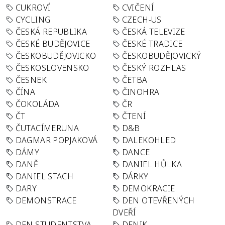
CUKROVÍ
CVIČENÍ
CYCLING
CZECH-US
ČESKÁ REPUBLIKA
ČESKÁ TELEVIZE
ČESKÉ BUDĚJOVICE
ČESKÉ TRADICE
ČESKOBUDĚJOVICKO
ČESKOBUDĚJOVICKÝ
ČESKOSLOVENSKO
ČESKÝ ROZHLAS
ČESNEK
ČETBA
ČÍNA
ČINOHRA
ČOKOLÁDA
ČR
ČT
ČTENÍ
ČUTACÍMERUNA
D&B
DAGMAR POPJAKOVÁ
DALEKOHLED
DÁMY
DANCE
DANĚ
DANIEL HŮLKA
DANIEL STACH
DÁRKY
DARY
DEMOKRACIE
DEMONSTRACE
DEN OTEVŘENÝCH
DVEŘÍ
DEN STUDENTSTVA
DENIK