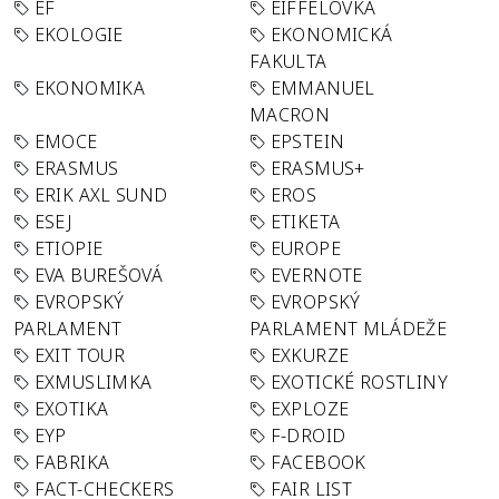
EF
EIFFELOVKA
EKOLOGIE
EKONOMICKÁ
FAKULTA
EKONOMIKA
EMMANUEL
MACRON
EMOCE
EPSTEIN
ERASMUS
ERASMUS+
ERIK AXL SUND
EROS
ESEJ
ETIKETA
ETIOPIE
EUROPE
EVA BUREŠOVÁ
EVERNOTE
EVROPSKÝ
EVROPSKÝ
PARLAMENT
PARLAMENT MLÁDEŽE
EXIT TOUR
EXKURZE
EXMUSLIMKA
EXOTICKÉ ROSTLINY
EXOTIKA
EXPLOZE
EYP
F-DROID
FABRIKA
FACEBOOK
FACT-CHECKERS
FAIR LIST