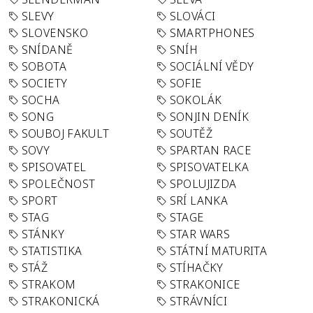
SLEVY
SLOVÁCI
SLOVENSKO
SMARTPHONES
SNÍDANĚ
SNÍH
SOBOTA
SOCIÁLNÍ VĚDY
SOCIETY
SOFIE
SOCHA
SOKOLÁK
SONG
SONJIN DENÍK
SOUBOJ FAKULT
SOUTĚŽ
SOVY
SPARTAN RACE
SPISOVATEL
SPISOVATELKA
SPOLEČNOST
SPOLUJIZDA
SPORT
SRÍ LANKA
STAG
STAGE
STÁNKY
STAR WARS
STATISTIKA
STÁTNÍ MATURITA
STÁŽ
STÍHAČKY
STRAKOM
STRAKONICE
STRAKONICKÁ
STRÁVNÍCI