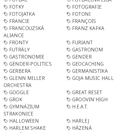
FOTKY
FOTOGRAFIE
FOTOJATKA
FOTONI
FRANCIE
FRANÇOIS
FRANCOUZSKÁ
FRANZ KAFKA
ALIANCE
FRONTY
FURIANT
FUTRÁLY
GASTRONOM
GASTRONOMIE
GENDER
GENDER-POLITICS
GEOCACHING
GERBERA
GERMANISTIKA
GLENN MILLER
GOJA MUSIC HALL
ORCHESTRA
GOOGLE
GREAT RESET
GROK
GROOVIN´HIGH
GYMNÁZIUM
H.E.A.T.
STRAKONICE
HALLOWEEN
HARLEJ
HARLEM SHAKE
HÁZENÁ