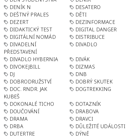
DENÍK N
DESATERO
DEŠTNÝ PRALES
DĚTI
DEZERT
DEZINFORMACE
DIDAKTICKÝ TEST
DIGITAL DANGER
DIGITÁLNÍ NOMÁD
DISTRIBUCE
DIVADELNÍ
DIVADLO
PŘEDSTAVENÍ
DIVADLO HYBERNIA
DIVÁK
DIVOKEJBILL
DIZMAS
DJ
DNB
DOBRODRUŽSTVÍ
DOBRÝ SKUTEK
DOC. RNDR. JAK
DOGTREKKING
KUBEŠ
DOKONALÉ TICHO
DOTAZNÍK
DOUČOVÁNÍ
DRABOVA
DRAMA
DRAVCI
DRBA
DŮLEŽITÉ UDÁLOSTI
DUTERTRE
DÝNĚ