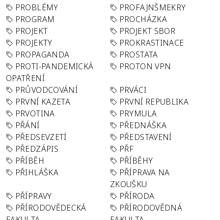
PROBLÉMY
PROFAJNŠMEKRY
PROGRAM
PROCHÁZKA
PROJEKT
PROJEKT SBOR
PROJEKTY
PROKRASTINACE
PROPAGANDA
PROSTATA
PROTI-PANDEMICKÁ
PROTON VPN
OPATŘENÍ
PRŮVODCOVÁNÍ
PRVÁCI
PRVNÍ KAZETA
PRVNÍ REPUBLIKA
PRVOTINA
PRYMULA
PŘÁNÍ
PŘEDNÁŠKA
PŘEDSEVZETÍ
PŘEDSTAVENÍ
PŘEDZÁPIS
PŘF
PŘÍBĚH
PŘÍBĚHY
PŘIHLÁŠKA
PŘÍPRAVA NA
ZKOUŠKU
PŘÍPRAVY
PŘÍRODA
PŘÍRODOVĚDECKÁ
PŘÍRODOVĚDNÁ
FAKULTA
FAKULTA