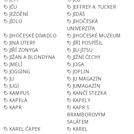
JČU
JEFFREY A. TUCKER
JEŽDĚNÍ
JIDÁŠ
JÍDLO
JIHOČESKÁ
UNIVERZITA
JIHOČESKÉ DIVADLO
JIHOČESKÉ MUZEUM
JINÁ ÚTERÝ
JÍŘÍ POSPÍŠIL
JIŘÍ ZONYGA
JIU-JITSU
JIŽAN A BLONDÝNA
JIŽNÍ ČECHY
JMELÍ
JOGA
JOGGING
JOPLIN
JU
JU MAGAZÍN
JUGI
JUMAGAZÍN
KAMPUS
KANČÍ STEZKA
KAPELA
KAPELY
KAPR
KAPR S
BRAMBOROVÝM
SALÁTEM
KAREL ČAPEK
KAREL