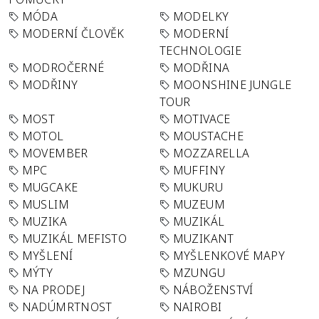
MÓDA
MODELKY
MODERNÍ ČLOVĚK
MODERNÍ
TECHNOLOGIE
MODROČERNÉ
MODŘINA
MODŘINY
MOONSHINE JUNGLE
TOUR
MOST
MOTIVACE
MOTOL
MOUSTACHE
MOVEMBER
MOZZARELLA
MPC
MUFFINY
MUGCAKE
MUKURU
MUSLIM
MUZEUM
MUZIKA
MUZIKÁL
MUZIKÁL MEFISTO
MUZIKANT
MYŠLENÍ
MYŠLENKOVÉ MAPY
MÝTY
MZUNGU
NA PRODEJ
NÁBOŽENSTVÍ
NADÚMRTNOST
NAIROBI