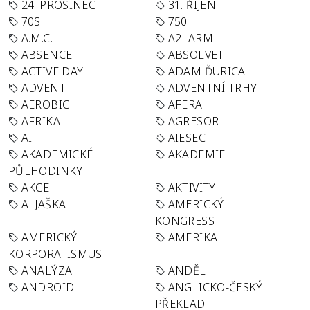
24. PROSINEC
31. ŘÍJEN
70S
750
A.M.C.
A2LARM
ABSENCE
ABSOLVET
ACTIVE DAY
ADAM ĎURICA
ADVENT
ADVENTNÍ TRHY
AEROBIC
AFERA
AFRIKA
AGRESOR
AI
AIESEC
AKADEMICKÉ
AKADEMIE
PŮLHODINKY
AKCE
AKTIVITY
ALJAŠKA
AMERICKÝ
KONGRESS
AMERICKÝ
AMERIKA
KORPORATISMUS
ANALÝZA
ANDĚL
ANDROID
ANGLICKO-ČESKÝ
PŘEKLAD