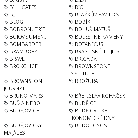
BILL GATES
BIO
BJJ
BLAŽKŮV PAVILON
BLOG
BOBÍK
BOBRONUTRIE
BOHUŠ MATUŠ
BOJOVÉ UMĚNÍ
BOLESTNÉ KAMENY
BOMBARDÉR
BOTANICUS
BRAMBORY
BRASILSKÉ JIU-JITSU
BRAVE
BRIGÁDA
BROKOLICE
BROWNSTONE
INSTITUTE
BROWNSTONE
BROŽURA
JOURNAL
BRUNO MARS
BŘETISLAV ROHÁČEK
BUĎ A NEBO
BUDĚJCE
BUDĚJOVICE
BUDĚJOVICKÉ
EKONOMICKÉ DNY
BUDĚJOVICKÝ
BUDOUCNOST
MAJÁLES