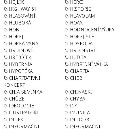
HEJLÍK
HERCI
HIGHWAY 61
HISTORIE
HLASOVÁNÍ
HLAVOLAM
HLUBOKÁ
HOAX
HOBIT
HODNOCENÍ VÝUKY
HOKEJ
HOKEJISTÉ
HORKÁ VANA
HOSPODA
HRDINOVÉ
HRDINSTVÍ
HŘEBÍČEK
HUDBA
HYBERNIA
HYBRIDNÍ VÁLKA
HYPOTÉKA
CHARITA
CHARITATIVNÍ
CHEB
KONCERT
CHIA SEMÍNKA
CHINASKI
CHŮZE
CHYBA
IDEOLOGIE
IGY
ILUSTRÁTOŘI
IMUNITA
INDEX
INDOOR
INFORMAČNÍ
INFORMAČNÍ