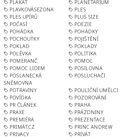
PLAKÁT
PLANETÁRIUM
PLAVKOVÁSEZONA
PLES
PLES UPÍRŮ
PLUS SIZE
POČASÍ
POEZIE
POHÁDKA
POHÁDKY
POCHOUTKY
POJIŠTĚNÍ
POKLAD
POKLADY
POLÉVKA
POLITIKA
POMERANČ
POMOC
POMOC LIDEM
POSILOVNA
POSLANECKÁ
POSLUCHAČI
SNĚMOVNA
POTRAVINY
POULIČNÍ UMĚLCI
POVÍDKA
POZOROVÁNÍ
PR ČLÁNEK
PRAHA
PRAXE
PRÁZDNINY
PREMIÉRA
PREZENTACE
PRIMÁT.CZ
PRINC ANDREW
PRIVACY
PRIVÁT