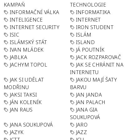
KAMPAŇ
TECHNOLOGIE
INFORMAČNÍ VÁLKA
INFORMATIKA
INTELIGENCE
INTERNET
INTERNET SECURITY
IRON STUDENT
ISIC
ISLÁM
ISLÁMSKÝ STÁT
ISLAND
IVAN MLÁDEK
JÁ POUTNÍK
JABLKA
JACK ROZPAROVAČ
JACHYM TOPOL
JAK SE CHRÁNIT NA
INTERNETU
JAK SI UDĚLAT
JAKOU MAJÍ ŠATY
MODŘINU
BARVU
JAKSI TAKSI
JAN JANDA
JÁN KOLENÍK
JAN PALACH
JAN RAUS
JANA GIA
SOUKUPOVÁ
JANA SOUKUPOVÁ
JARO
JAZYK
JAZZ
JCTT
JCU