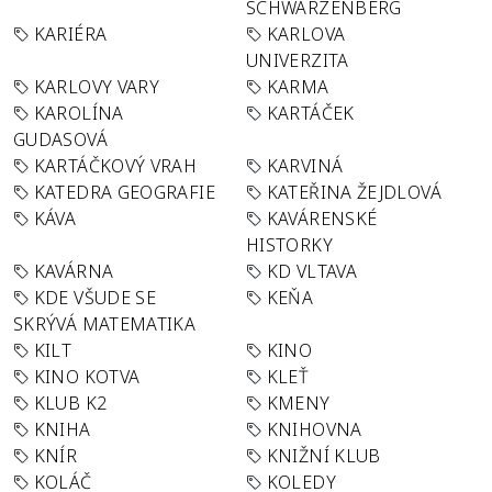
SCHWARZENBERG
KARIÉRA
KARLOVA
UNIVERZITA
KARLOVY VARY
KARMA
KAROLÍNA
KARTÁČEK
GUDASOVÁ
KARTÁČKOVÝ VRAH
KARVINÁ
KATEDRA GEOGRAFIE
KATEŘINA ŽEJDLOVÁ
KÁVA
KAVÁRENSKÉ
HISTORKY
KAVÁRNA
KD VLTAVA
KDE VŠUDE SE
KEŇA
SKRÝVÁ MATEMATIKA
KILT
KINO
KINO KOTVA
KLEŤ
KLUB K2
KMENY
KNIHA
KNIHOVNA
KNÍR
KNIŽNÍ KLUB
KOLÁČ
KOLEDY