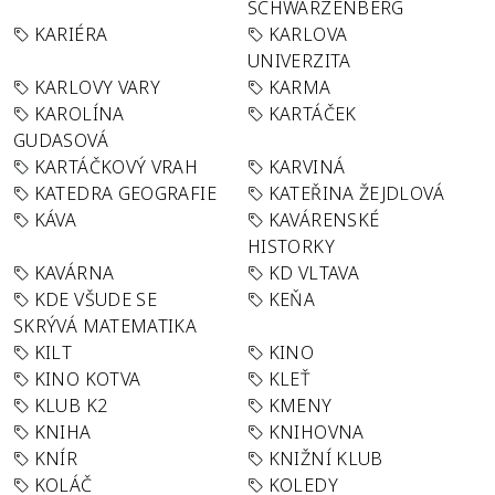
SCHWARZENBERG
KARIÉRA
KARLOVA
UNIVERZITA
KARLOVY VARY
KARMA
KAROLÍNA
KARTÁČEK
GUDASOVÁ
KARTÁČKOVÝ VRAH
KARVINÁ
KATEDRA GEOGRAFIE
KATEŘINA ŽEJDLOVÁ
KÁVA
KAVÁRENSKÉ
HISTORKY
KAVÁRNA
KD VLTAVA
KDE VŠUDE SE
KEŇA
SKRÝVÁ MATEMATIKA
KILT
KINO
KINO KOTVA
KLEŤ
KLUB K2
KMENY
KNIHA
KNIHOVNA
KNÍR
KNIŽNÍ KLUB
KOLÁČ
KOLEDY