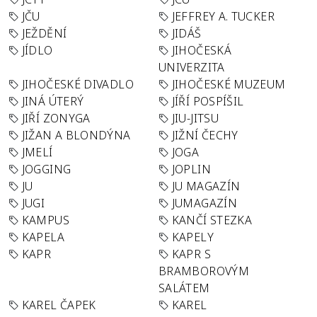
JČU
JEFFREY A. TUCKER
JEŽDĚNÍ
JIDÁŠ
JÍDLO
JIHOČESKÁ
UNIVERZITA
JIHOČESKÉ DIVADLO
JIHOČESKÉ MUZEUM
JINÁ ÚTERÝ
JÍŘÍ POSPÍŠIL
JIŘÍ ZONYGA
JIU-JITSU
JIŽAN A BLONDÝNA
JIŽNÍ ČECHY
JMELÍ
JOGA
JOGGING
JOPLIN
JU
JU MAGAZÍN
JUGI
JUMAGAZÍN
KAMPUS
KANČÍ STEZKA
KAPELA
KAPELY
KAPR
KAPR S
BRAMBOROVÝM
SALÁTEM
KAREL ČAPEK
KAREL