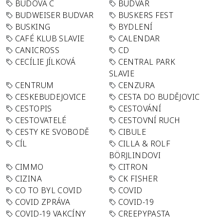
BUDOVA C
BUDVAR
BUDWEISER BUDVAR
BUSKERS FEST
BUSKING
BYDLENÍ
CAFÉ KLUB SLAVIE
CALENDAR
CANICROSS
CD
CECÍLIE JÍLKOVÁ
CENTRAL PARK
SLAVIE
CENTRUM
CENZURA
CESKEBUDEJOVICE
CESTA DO BUDĚJOVIC
CESTOPIS
CESTOVÁNÍ
CESTOVATELÉ
CESTOVNÍ RUCH
CESTY KE SVOBODĚ
CIBULE
CÍL
CILLA & ROLF
BÖRJLINDOVI
CIMMO
CITRON
CIZINA
CK FISHER
CO TO BYL COVID
COVID
COVID ZPRÁVA
COVID-19
COVID-19 VAKCÍNY
CREEPYPASTA