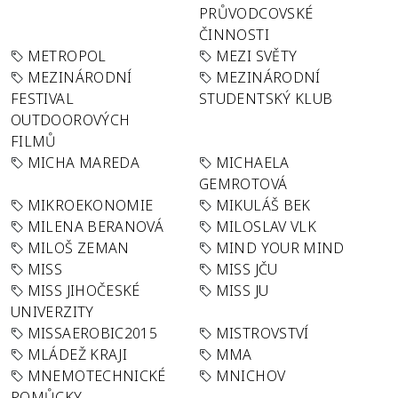
PRŮVODCOVSKÉ
ČINNOSTI
METROPOL
MEZI SVĚTY
MEZINÁRODNÍ
MEZINÁRODNÍ
FESTIVAL
STUDENTSKÝ KLUB
OUTDOOROVÝCH
FILMŮ
MICHA MAREDA
MICHAELA
GEMROTOVÁ
MIKROEKONOMIE
MIKULÁŠ BEK
MILENA BERANOVÁ
MILOSLAV VLK
MILOŠ ZEMAN
MIND YOUR MIND
MISS
MISS JČU
MISS JIHOČESKÉ
MISS JU
UNIVERZITY
MISSAEROBIC2015
MISTROVSTVÍ
MLÁDEŽ KRAJI
MMA
MNEMOTECHNICKÉ
MNICHOV
POMŮCKY