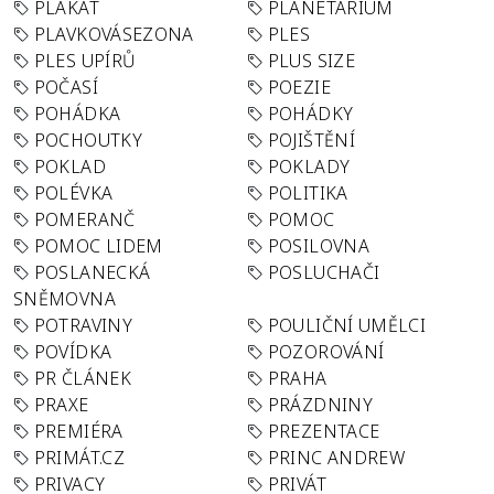
PLAKÁT
PLANETÁRIUM
PLAVKOVÁSEZONA
PLES
PLES UPÍRŮ
PLUS SIZE
POČASÍ
POEZIE
POHÁDKA
POHÁDKY
POCHOUTKY
POJIŠTĚNÍ
POKLAD
POKLADY
POLÉVKA
POLITIKA
POMERANČ
POMOC
POMOC LIDEM
POSILOVNA
POSLANECKÁ
POSLUCHAČI
SNĚMOVNA
POTRAVINY
POULIČNÍ UMĚLCI
POVÍDKA
POZOROVÁNÍ
PR ČLÁNEK
PRAHA
PRAXE
PRÁZDNINY
PREMIÉRA
PREZENTACE
PRIMÁT.CZ
PRINC ANDREW
PRIVACY
PRIVÁT