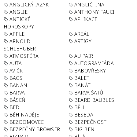
ANGLICKÝ JAZYK
ANGLIČTINA
ANGLIE
ANTHONY FAUCI
ANTICKÉ
APLIKACE
HOROSKOPY
APPLE
AREÁL
ARNOLD
ARTIGY
SCHLEHUBER
ATMOSFÉRA
AU PAIR
AUTA
AUTOGRAMIÁDA
AV ČR
BABOVŘESKY
BAGS
BALET
BANÁN
BANÁT
BARVA
BARVA ŠATŮ
BÁSEŇ
BEARD BAUBLES
BED
BĚH
BĚH NADĚJE
BESEDA
BEZDOMOVEC
BEZPEČNOST
BEZPEČNÝ BROWSER
BIG BEN
BIKRAM
BÍLÁ