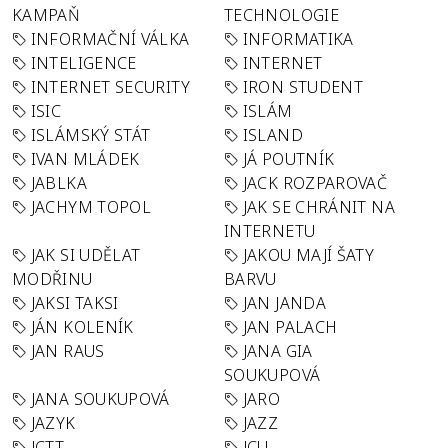
KAMPAŇ
TECHNOLOGIE
INFORMAČNÍ VÁLKA
INFORMATIKA
INTELIGENCE
INTERNET
INTERNET SECURITY
IRON STUDENT
ISIC
ISLÁM
ISLÁMSKÝ STÁT
ISLAND
IVAN MLÁDEK
JÁ POUTNÍK
JABLKA
JACK ROZPAROVAČ
JACHYM TOPOL
JAK SE CHRÁNIT NA
INTERNETU
JAK SI UDĚLAT
JAKOU MAJÍ ŠATY
MODŘINU
BARVU
JAKSI TAKSI
JAN JANDA
JÁN KOLENÍK
JAN PALACH
JAN RAUS
JANA GIA
SOUKUPOVÁ
JANA SOUKUPOVÁ
JARO
JAZYK
JAZZ
JCTT
JCU