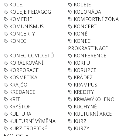
KOLEJ
KOLEJE
KOLEJE PEDAGOG
KOLONÁDA
KOMEDIE
KOMFORTNÍ ZÓNA
KOMUNISMUS
KONCERT
KONCERTY
KONĚ
KONEC
KONEC
PROKRASTINACE
KONEC-COVIDISTŮ
KONFERENCE
KORÁLKOVÁNÍ
KORFU
KORPORACE
KORUPCE
KOSMETIKA
KRÁDEŽ
KRAJČO
KRAMPUS
KREDANCE
KREDITY
KRIT
KRWAWÝKOLENO
KRYŠTOF
KUCHYNĚ
KULTURA
KULTURNÍ AKCE
KULTURNÍ VÝMĚNA
KURZ
KURZ TROPICKÉ
KURZY
EKOLOGIE