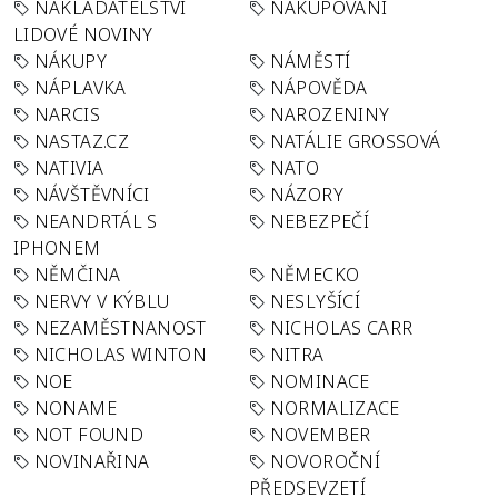
NAKLADATELSTVÍ
NAKUPOVÁNÍ
LIDOVÉ NOVINY
NÁKUPY
NÁMĚSTÍ
NÁPLAVKA
NÁPOVĚDA
NARCIS
NAROZENINY
NASTAZ.CZ
NATÁLIE GROSSOVÁ
NATIVIA
NATO
NÁVŠTĚVNÍCI
NÁZORY
NEANDRTÁL S
NEBEZPEČÍ
IPHONEM
NĚMČINA
NĚMECKO
NERVY V KÝBLU
NESLYŠÍCÍ
NEZAMĚSTNANOST
NICHOLAS CARR
NICHOLAS WINTON
NITRA
NOE
NOMINACE
NONAME
NORMALIZACE
NOT FOUND
NOVEMBER
NOVINAŘINA
NOVOROČNÍ
PŘEDSEVZETÍ