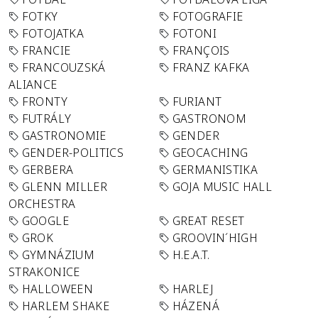
FOTKY
FOTOGRAFIE
FOTOJATKA
FOTONI
FRANCIE
FRANÇOIS
FRANCOUZSKÁ
FRANZ KAFKA
ALIANCE
FRONTY
FURIANT
FUTRÁLY
GASTRONOM
GASTRONOMIE
GENDER
GENDER-POLITICS
GEOCACHING
GERBERA
GERMANISTIKA
GLENN MILLER
GOJA MUSIC HALL
ORCHESTRA
GOOGLE
GREAT RESET
GROK
GROOVIN´HIGH
GYMNÁZIUM
H.E.A.T.
STRAKONICE
HALLOWEEN
HARLEJ
HARLEM SHAKE
HÁZENÁ