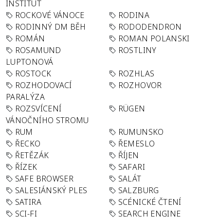
INSTITUT
ROCKOVÉ VÁNOCE
RODINA
RODINNÝ DM BĚH
RODODENDRON
ROMÁN
ROMAN POLANSKI
ROSAMUND
ROSTLINY
LUPTONOVÁ
ROSTOCK
ROZHLAS
ROZHODOVACÍ
ROZHOVOR
PARALÝZA
ROZSVÍCENÍ
RÜGEN
VÁNOČNÍHO STROMU
RUM
RUMUNSKO
ŘECKO
ŘEMESLO
ŘETĚZÁK
ŘÍJEN
ŘÍZEK
SAFARI
SAFE BROWSER
SALÁT
SALESIÁNSKÝ PLES
SALZBURG
SATIRA
SCÉNICKÉ ČTENÍ
SCI-FI
SEARCH ENGINE