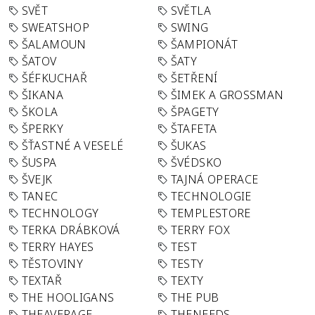
SVĚT
SVĚTLA
SWEATSHOP
SWING
ŠALAMOUN
ŠAMPIONÁT
ŠATOV
ŠATY
ŠÉFKUCHAŘ
ŠETŘENÍ
ŠIKANA
ŠIMEK A GROSSMAN
ŠKOLA
ŠPAGETY
ŠPERKY
ŠTAFETA
ŠŤASTNÉ A VESELÉ
ŠUKAS
ŠUSPA
ŠVÉDSKO
ŠVEJK
TAJNÁ OPERACE
TANEC
TECHNOLOGIE
TECHNOLOGY
TEMPLESTORE
TERKA DRÁBKOVÁ
TERRY FOX
TERRY HAYES
TEST
TĚSTOVINY
TESTY
TEXTAŘ
TEXTY
THE HOOLIGANS
THE PUB
THEAVERAGE
THENEEDS