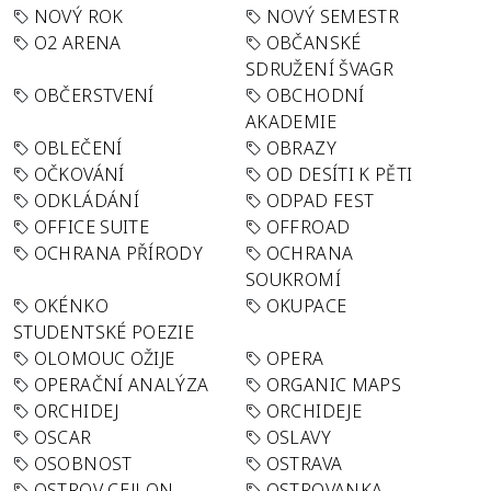
NOVÝ ROK
NOVÝ SEMESTR
O2 ARENA
OBČANSKÉ
SDRUŽENÍ ŠVAGR
OBČERSTVENÍ
OBCHODNÍ
AKADEMIE
OBLEČENÍ
OBRAZY
OČKOVÁNÍ
OD DESÍTI K PĚTI
ODKLÁDÁNÍ
ODPAD FEST
OFFICE SUITE
OFFROAD
OCHRANA PŘÍRODY
OCHRANA
SOUKROMÍ
OKÉNKO
OKUPACE
STUDENTSKÉ POEZIE
OLOMOUC OŽIJE
OPERA
OPERAČNÍ ANALÝZA
ORGANIC MAPS
ORCHIDEJ
ORCHIDEJE
OSCAR
OSLAVY
OSOBNOST
OSTRAVA
OSTROV CEJLON
OSTROVANKA