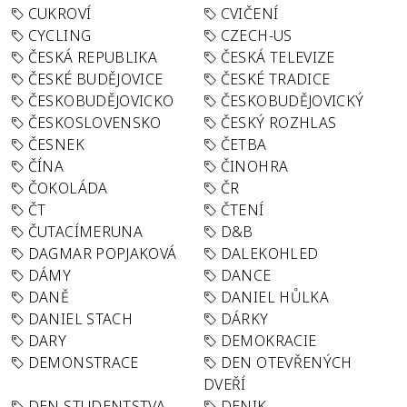
CUKROVÍ
CVIČENÍ
CYCLING
CZECH-US
ČESKÁ REPUBLIKA
ČESKÁ TELEVIZE
ČESKÉ BUDĚJOVICE
ČESKÉ TRADICE
ČESKOBUDĚJOVICKO
ČESKOBUDĚJOVICKÝ
ČESKOSLOVENSKO
ČESKÝ ROZHLAS
ČESNEK
ČETBA
ČÍNA
ČINOHRA
ČOKOLÁDA
ČR
ČT
ČTENÍ
ČUTACÍMERUNA
D&B
DAGMAR POPJAKOVÁ
DALEKOHLED
DÁMY
DANCE
DANĚ
DANIEL HŮLKA
DANIEL STACH
DÁRKY
DARY
DEMOKRACIE
DEMONSTRACE
DEN OTEVŘENÝCH
DVEŘÍ
DEN STUDENTSTVA
DENIK