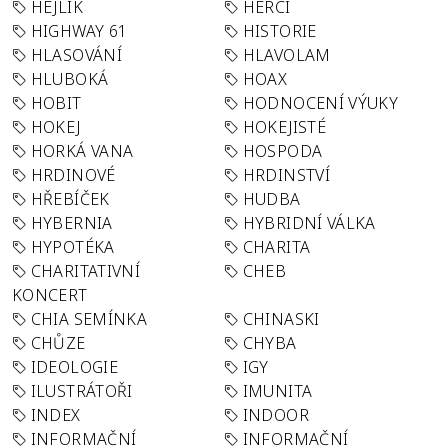
HEJLÍK
HERCI
HIGHWAY 61
HISTORIE
HLASOVÁNÍ
HLAVOLAM
HLUBOKÁ
HOAX
HOBIT
HODNOCENÍ VÝUKY
HOKEJ
HOKEJISTÉ
HORKÁ VANA
HOSPODA
HRDINOVÉ
HRDINSTVÍ
HŘEBÍČEK
HUDBA
HYBERNIA
HYBRIDNÍ VÁLKA
HYPOTÉKA
CHARITA
CHARITATIVNÍ
CHEB
KONCERT
CHIA SEMÍNKA
CHINASKI
CHŮZE
CHYBA
IDEOLOGIE
IGY
ILUSTRÁTOŘI
IMUNITA
INDEX
INDOOR
INFORMAČNÍ
INFORMAČNÍ