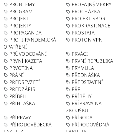
PROBLÉMY
PROFAJNŠMEKRY
PROGRAM
PROCHÁZKA
PROJEKT
PROJEKT SBOR
PROJEKTY
PROKRASTINACE
PROPAGANDA
PROSTATA
PROTI-PANDEMICKÁ
PROTON VPN
OPATŘENÍ
PRŮVODCOVÁNÍ
PRVÁCI
PRVNÍ KAZETA
PRVNÍ REPUBLIKA
PRVOTINA
PRYMULA
PŘÁNÍ
PŘEDNÁŠKA
PŘEDSEVZETÍ
PŘEDSTAVENÍ
PŘEDZÁPIS
PŘF
PŘÍBĚH
PŘÍBĚHY
PŘIHLÁŠKA
PŘÍPRAVA NA
ZKOUŠKU
PŘÍPRAVY
PŘÍRODA
PŘÍRODOVĚDECKÁ
PŘÍRODOVĚDNÁ
FAKULTA
FAKULTA