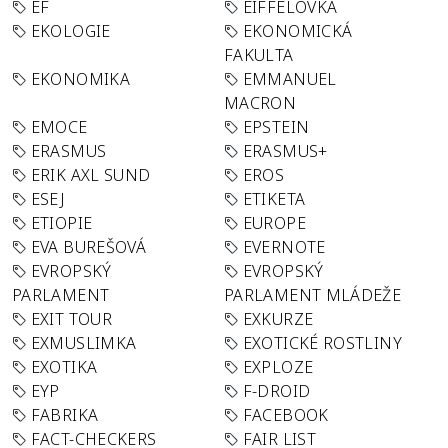
EF
EIFFELOVKA
EKOLOGIE
EKONOMICKÁ
FAKULTA
EKONOMIKA
EMMANUEL
MACRON
EMOCE
EPSTEIN
ERASMUS
ERASMUS+
ERIK AXL SUND
EROS
ESEJ
ETIKETA
ETIOPIE
EUROPE
EVA BUREŠOVÁ
EVERNOTE
EVROPSKÝ
EVROPSKÝ
PARLAMENT
PARLAMENT MLÁDEŽE
EXIT TOUR
EXKURZE
EXMUSLIMKA
EXOTICKÉ ROSTLINY
EXOTIKA
EXPLOZE
EYP
F-DROID
FABRIKA
FACEBOOK
FACT-CHECKERS
FAIR LIST