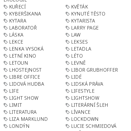
KUŘECÍ
KVĚTÁK
KYBERŠIKANA
KYNUTÉ TĚSTO
KYTARA
KYTARISTA
LABORATOŘ
LARRY PAGE
LÁSKA
LAW
LEKCE
LEKSES
LENKA VYSOKÁ
LETADLA
LETNÍ KINO
LÉTO
LETOUN
LEVNĚ
LHOSTEJNOST
LIBOR GRUBHOFFER
LIBRE OFFICE
LIDÉ
LIDOVÁ HUDBA
LIDSKÁ PRÁVA
LIFE
LIFESTYLE
LIGHT SHOW
LIGHTSHOW
LIMIT
LITERÁRNÍ ŠLEH
LITERATURA
LÍVANCE
LIZA MARKLUND
LOCKDOWN
LONDÝN
LUCIE SCHMIEDOVÁ