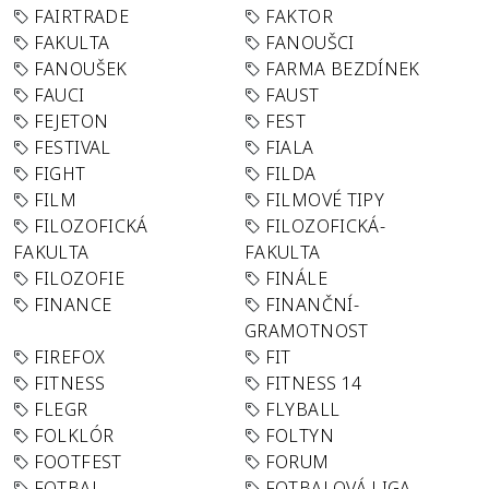
FAIRTRADE
FAKTOR
FAKULTA
FANOUŠCI
FANOUŠEK
FARMA BEZDÍNEK
FAUCI
FAUST
FEJETON
FEST
FESTIVAL
FIALA
FIGHT
FILDA
FILM
FILMOVÉ TIPY
FILOZOFICKÁ
FILOZOFICKÁ-
FAKULTA
FAKULTA
FILOZOFIE
FINÁLE
FINANCE
FINANČNÍ-
GRAMOTNOST
FIREFOX
FIT
FITNESS
FITNESS 14
FLEGR
FLYBALL
FOLKLÓR
FOLTYN
FOOTFEST
FORUM
FOTBAL
FOTBALOVÁ LIGA