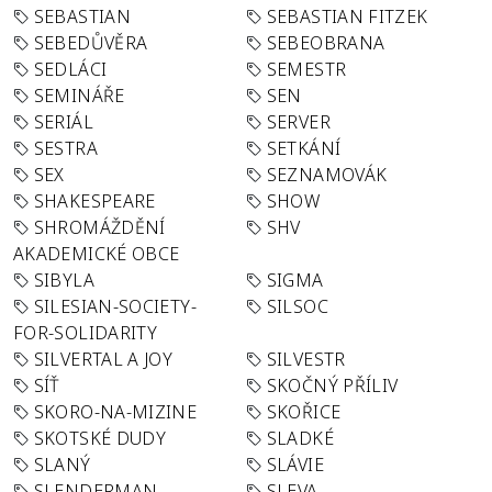
SEBASTIAN
SEBASTIAN FITZEK
SEBEDŮVĚRA
SEBEOBRANA
SEDLÁCI
SEMESTR
SEMINÁŘE
SEN
SERIÁL
SERVER
SESTRA
SETKÁNÍ
SEX
SEZNAMOVÁK
SHAKESPEARE
SHOW
SHROMÁŽDĚNÍ
SHV
AKADEMICKÉ OBCE
SIBYLA
SIGMA
SILESIAN-SOCIETY-
SILSOC
FOR-SOLIDARITY
SILVERTAL A JOY
SILVESTR
SÍŤ
SKOČNÝ PŘÍLIV
SKORO-NA-MIZINE
SKOŘICE
SKOTSKÉ DUDY
SLADKÉ
SLANÝ
SLÁVIE
SLENDERMAN
SLEVA