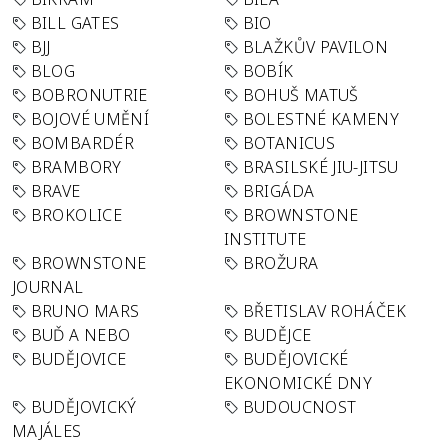
BILL GATES
BIO
BJJ
BLAŽKŮV PAVILON
BLOG
BOBÍK
BOBRONUTRIE
BOHUŠ MATUŠ
BOJOVÉ UMĚNÍ
BOLESTNÉ KAMENY
BOMBARDÉR
BOTANICUS
BRAMBORY
BRASILSKÉ JIU-JITSU
BRAVE
BRIGÁDA
BROKOLICE
BROWNSTONE
INSTITUTE
BROWNSTONE
BROŽURA
JOURNAL
BRUNO MARS
BŘETISLAV ROHÁČEK
BUĎ A NEBO
BUDĚJCE
BUDĚJOVICE
BUDĚJOVICKÉ
EKONOMICKÉ DNY
BUDĚJOVICKÝ
BUDOUCNOST
MAJÁLES