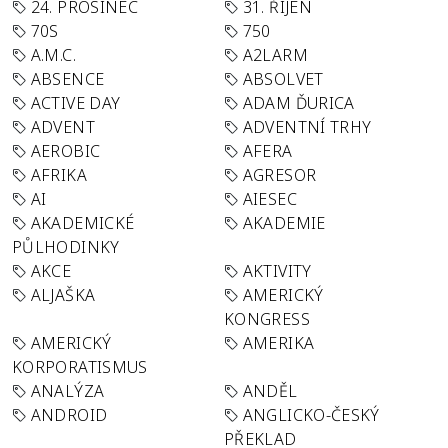
24. PROSINEC
31. ŘÍJEN
70S
750
A.M.C.
A2LARM
ABSENCE
ABSOLVET
ACTIVE DAY
ADAM ĎURICA
ADVENT
ADVENTNÍ TRHY
AEROBIC
AFERA
AFRIKA
AGRESOR
AI
AIESEC
AKADEMICKÉ
AKADEMIE
PŮLHODINKY
AKCE
AKTIVITY
ALJAŠKA
AMERICKÝ
KONGRESS
AMERICKÝ
AMERIKA
KORPORATISMUS
ANALÝZA
ANDĚL
ANDROID
ANGLICKO-ČESKÝ
PŘEKLAD