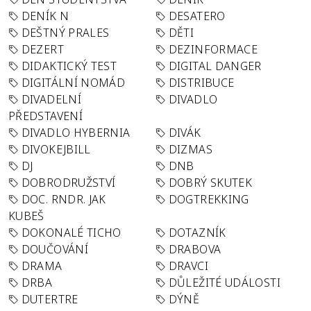
DENÍK N
DESATERO
DEŠTNÝ PRALES
DĚTI
DEZERT
DEZINFORMACE
DIDAKTICKÝ TEST
DIGITAL DANGER
DIGITÁLNÍ NOMÁD
DISTRIBUCE
DIVADELNÍ
DIVADLO
PŘEDSTAVENÍ
DIVADLO HYBERNIA
DIVÁK
DIVOKEJBILL
DIZMAS
DJ
DNB
DOBRODRUŽSTVÍ
DOBRÝ SKUTEK
DOC. RNDR. JAK
DOGTREKKING
KUBEŠ
DOKONALÉ TICHO
DOTAZNÍK
DOUČOVÁNÍ
DRABOVA
DRAMA
DRAVCI
DRBA
DŮLEŽITÉ UDÁLOSTI
DUTERTRE
DÝNĚ