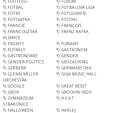
FOOTFEST
FORUM
FOTBAL
FOTBALOVÁ LIGA
FOTKY
FOTOGRAFIE
FOTOJATKA
FOTONI
FRANCIE
FRANÇOIS
FRANCOUZSKÁ
FRANZ KAFKA
ALIANCE
FRONTY
FURIANT
FUTRÁLY
GASTRONOM
GASTRONOMIE
GENDER
GENDER-POLITICS
GEOCACHING
GERBERA
GERMANISTIKA
GLENN MILLER
GOJA MUSIC HALL
ORCHESTRA
GOOGLE
GREAT RESET
GROK
GROOVIN´HIGH
GYMNÁZIUM
H.E.A.T.
STRAKONICE
HALLOWEEN
HARLEJ