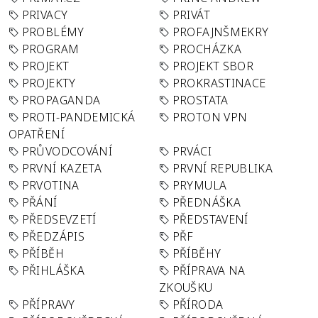
PRIVACY
PRIVÁT
PROBLÉMY
PROFAJNŠMEKRY
PROGRAM
PROCHÁZKA
PROJEKT
PROJEKT SBOR
PROJEKTY
PROKRASTINACE
PROPAGANDA
PROSTATA
PROTI-PANDEMICKÁ
PROTON VPN
OPATŘENÍ
PRŮVODCOVÁNÍ
PRVÁCI
PRVNÍ KAZETA
PRVNÍ REPUBLIKA
PRVOTINA
PRYMULA
PŘÁNÍ
PŘEDNÁŠKA
PŘEDSEVZETÍ
PŘEDSTAVENÍ
PŘEDZÁPIS
PŘF
PŘÍBĚH
PŘÍBĚHY
PŘIHLÁŠKA
PŘÍPRAVA NA
ZKOUŠKU
PŘÍPRAVY
PŘÍRODA