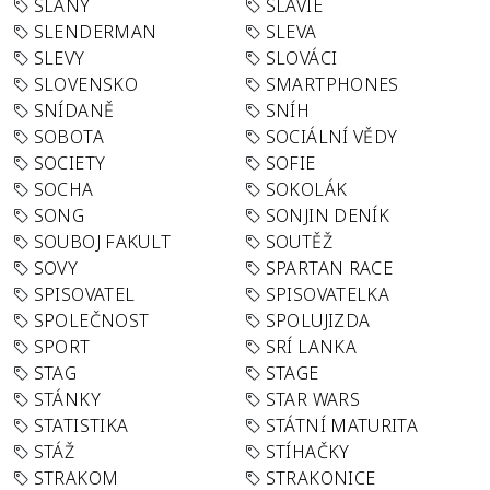
SLANÝ
SLÁVIE
SLENDERMAN
SLEVA
SLEVY
SLOVÁCI
SLOVENSKO
SMARTPHONES
SNÍDANĚ
SNÍH
SOBOTA
SOCIÁLNÍ VĚDY
SOCIETY
SOFIE
SOCHA
SOKOLÁK
SONG
SONJIN DENÍK
SOUBOJ FAKULT
SOUTĚŽ
SOVY
SPARTAN RACE
SPISOVATEL
SPISOVATELKA
SPOLEČNOST
SPOLUJIZDA
SPORT
SRÍ LANKA
STAG
STAGE
STÁNKY
STAR WARS
STATISTIKA
STÁTNÍ MATURITA
STÁŽ
STÍHAČKY
STRAKOM
STRAKONICE