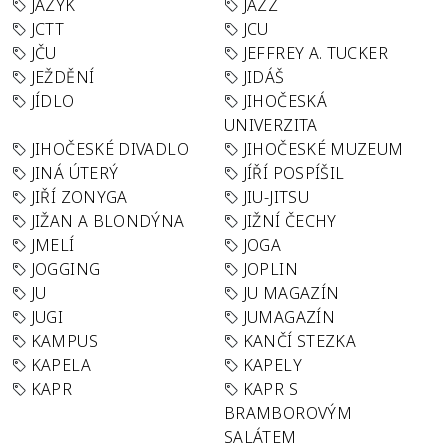
JAZYK
JAZZ
JCTT
JCU
JČU
JEFFREY A. TUCKER
JEŽDĚNÍ
JIDÁŠ
JÍDLO
JIHOČESKÁ
UNIVERZITA
JIHOČESKÉ DIVADLO
JIHOČESKÉ MUZEUM
JINÁ ÚTERÝ
JÍŘÍ POSPÍŠIL
JIŘÍ ZONYGA
JIU-JITSU
JIŽAN A BLONDÝNA
JIŽNÍ ČECHY
JMELÍ
JOGA
JOGGING
JOPLIN
JU
JU MAGAZÍN
JUGI
JUMAGAZÍN
KAMPUS
KANČÍ STEZKA
KAPELA
KAPELY
KAPR
KAPR S
BRAMBOROVÝM
SALÁTEM