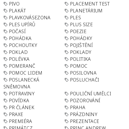
PIVO
PLACEMENT TEST
PLAKÁT
PLANETÁRIUM
PLAVKOVÁSEZONA
PLES
PLES UPÍRŮ
PLUS SIZE
POČASÍ
POEZIE
POHÁDKA
POHÁDKY
POCHOUTKY
POJIŠTĚNÍ
POKLAD
POKLADY
POLÉVKA
POLITIKA
POMERANČ
POMOC
POMOC LIDEM
POSILOVNA
POSLANECKÁ
POSLUCHAČI
SNĚMOVNA
POTRAVINY
POULIČNÍ UMĚLCI
POVÍDKA
POZOROVÁNÍ
PR ČLÁNEK
PRAHA
PRAXE
PRÁZDNINY
PREMIÉRA
PREZENTACE
PRIMÁT.CZ
PRINC ANDREW