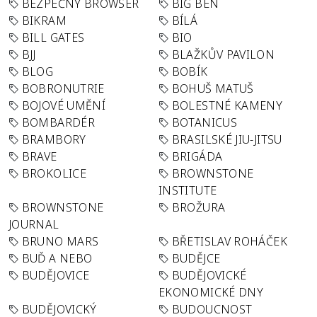
BEZPEČNÝ BROWSER
BIG BEN
BIKRAM
BÍLÁ
BILL GATES
BIO
BJJ
BLAŽKŮV PAVILON
BLOG
BOBÍK
BOBRONUTRIE
BOHUŠ MATUŠ
BOJOVÉ UMĚNÍ
BOLESTNÉ KAMENY
BOMBARDÉR
BOTANICUS
BRAMBORY
BRASILSKÉ JIU-JITSU
BRAVE
BRIGÁDA
BROKOLICE
BROWNSTONE
INSTITUTE
BROWNSTONE
BROŽURA
JOURNAL
BRUNO MARS
BŘETISLAV ROHÁČEK
BUĎ A NEBO
BUDĚJCE
BUDĚJOVICE
BUDĚJOVICKÉ
EKONOMICKÉ DNY
BUDĚJOVICKÝ
BUDOUCNOST