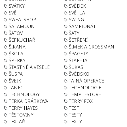
SVÁTKY
SVĚDEK
SVĚT
SVĚTLA
SWEATSHOP
SWING
ŠALAMOUN
ŠAMPIONÁT
ŠATOV
ŠATY
ŠÉFKUCHAŘ
ŠETŘENÍ
ŠIKANA
ŠIMEK A GROSSMAN
ŠKOLA
ŠPAGETY
ŠPERKY
ŠTAFETA
ŠŤASTNÉ A VESELÉ
ŠUKAS
ŠUSPA
ŠVÉDSKO
ŠVEJK
TAJNÁ OPERACE
TANEC
TECHNOLOGIE
TECHNOLOGY
TEMPLESTORE
TERKA DRÁBKOVÁ
TERRY FOX
TERRY HAYES
TEST
TĚSTOVINY
TESTY
TEXTAŘ
TEXTY