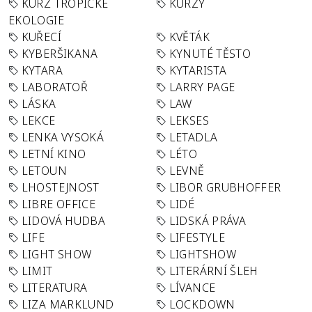
KURZ TROPICKÉ
KURZY
EKOLOGIE
KUŘECÍ
KVĚTÁK
KYBERŠIKANA
KYNUTÉ TĚSTO
KYTARA
KYTARISTA
LABORATOŘ
LARRY PAGE
LÁSKA
LAW
LEKCE
LEKSES
LENKA VYSOKÁ
LETADLA
LETNÍ KINO
LÉTO
LETOUN
LEVNĚ
LHOSTEJNOST
LIBOR GRUBHOFFER
LIBRE OFFICE
LIDÉ
LIDOVÁ HUDBA
LIDSKÁ PRÁVA
LIFE
LIFESTYLE
LIGHT SHOW
LIGHTSHOW
LIMIT
LITERÁRNÍ ŠLEH
LITERATURA
LÍVANCE
LIZA MARKLUND
LOCKDOWN