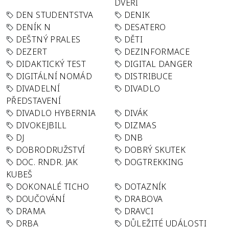
DVEŘÍ
DEN STUDENTSTVA
DENIK
DENÍK N
DESATERO
DEŠTNÝ PRALES
DĚTI
DEZERT
DEZINFORMACE
DIDAKTICKÝ TEST
DIGITAL DANGER
DIGITÁLNÍ NOMÁD
DISTRIBUCE
DIVADELNÍ
DIVADLO
PŘEDSTAVENÍ
DIVADLO HYBERNIA
DIVÁK
DIVOKEJBILL
DIZMAS
DJ
DNB
DOBRODRUŽSTVÍ
DOBRÝ SKUTEK
DOC. RNDR. JAK
DOGTREKKING
KUBEŠ
DOKONALÉ TICHO
DOTAZNÍK
DOUČOVÁNÍ
DRABOVA
DRAMA
DRAVCI
DRBA
DŮLEŽITÉ UDÁLOSTI