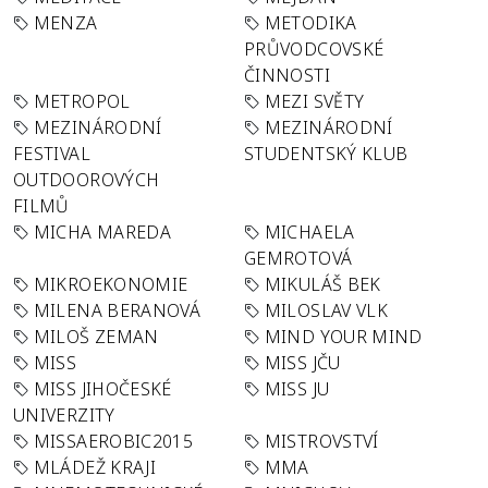
MENZA
METODIKA
PRŮVODCOVSKÉ
ČINNOSTI
METROPOL
MEZI SVĚTY
MEZINÁRODNÍ
MEZINÁRODNÍ
FESTIVAL
STUDENTSKÝ KLUB
OUTDOOROVÝCH
FILMŮ
MICHA MAREDA
MICHAELA
GEMROTOVÁ
MIKROEKONOMIE
MIKULÁŠ BEK
MILENA BERANOVÁ
MILOSLAV VLK
MILOŠ ZEMAN
MIND YOUR MIND
MISS
MISS JČU
MISS JIHOČESKÉ
MISS JU
UNIVERZITY
MISSAEROBIC2015
MISTROVSTVÍ
MLÁDEŽ KRAJI
MMA