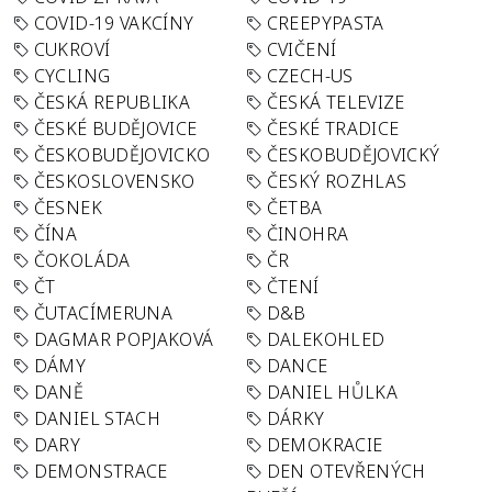
COVID-19 VAKCÍNY
CREEPYPASTA
CUKROVÍ
CVIČENÍ
CYCLING
CZECH-US
ČESKÁ REPUBLIKA
ČESKÁ TELEVIZE
ČESKÉ BUDĚJOVICE
ČESKÉ TRADICE
ČESKOBUDĚJOVICKO
ČESKOBUDĚJOVICKÝ
ČESKOSLOVENSKO
ČESKÝ ROZHLAS
ČESNEK
ČETBA
ČÍNA
ČINOHRA
ČOKOLÁDA
ČR
ČT
ČTENÍ
ČUTACÍMERUNA
D&B
DAGMAR POPJAKOVÁ
DALEKOHLED
DÁMY
DANCE
DANĚ
DANIEL HŮLKA
DANIEL STACH
DÁRKY
DARY
DEMOKRACIE
DEMONSTRACE
DEN OTEVŘENÝCH