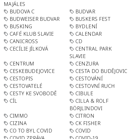
MAJÁLES
BUDOVA C
BUDVAR
BUDWEISER BUDVAR
BUSKERS FEST
BUSKING
BYDLENÍ
CAFÉ KLUB SLAVIE
CALENDAR
CANICROSS
CD
CECÍLIE JÍLKOVÁ
CENTRAL PARK
SLAVIE
CENTRUM
CENZURA
CESKEBUDEJOVICE
CESTA DO BUDĚJOVIC
CESTOPIS
CESTOVÁNÍ
CESTOVATELÉ
CESTOVNÍ RUCH
CESTY KE SVOBODĚ
CIBULE
CÍL
CILLA & ROLF
BÖRJLINDOVI
CIMMO
CITRON
CIZINA
CK FISHER
CO TO BYL COVID
COVID
COVID ZPRÁVA
COVID-19