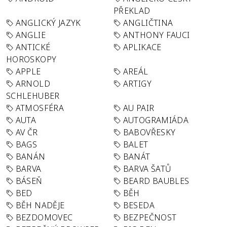
PŘEKLAD
ANGLICKÝ JAZYK
ANGLIČTINA
ANGLIE
ANTHONY FAUCI
ANTICKÉ
APLIKACE
HOROSKOPY
APPLE
AREÁL
ARNOLD
ARTIGY
SCHLEHUBER
ATMOSFÉRA
AU PAIR
AUTA
AUTOGRAMIÁDA
AV ČR
BABOVŘESKY
BAGS
BALET
BANÁN
BANÁT
BARVA
BARVA ŠATŮ
BÁSEŇ
BEARD BAUBLES
BED
BĚH
BĚH NADĚJE
BESEDA
BEZDOMOVEC
BEZPEČNOST