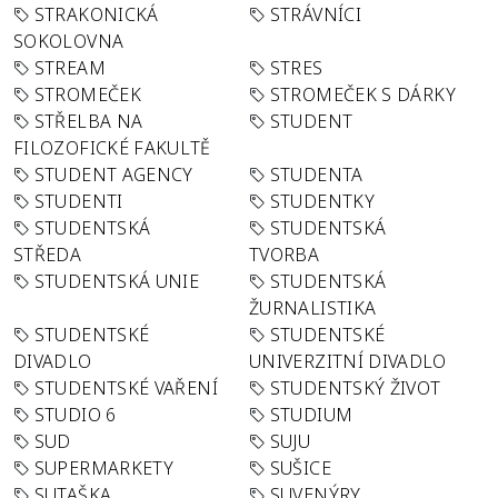
STRAKONICKÁ
STRÁVNÍCI
SOKOLOVNA
STREAM
STRES
STROMEČEK
STROMEČEK S DÁRKY
STŘELBA NA
STUDENT
FILOZOFICKÉ FAKULTĚ
STUDENT AGENCY
STUDENTA
STUDENTI
STUDENTKY
STUDENTSKÁ
STUDENTSKÁ
STŘEDA
TVORBA
STUDENTSKÁ UNIE
STUDENTSKÁ
ŽURNALISTIKA
STUDENTSKÉ
STUDENTSKÉ
DIVADLO
UNIVERZITNÍ DIVADLO
STUDENTSKÉ VAŘENÍ
STUDENTSKÝ ŽIVOT
STUDIO 6
STUDIUM
SUD
SUJU
SUPERMARKETY
SUŠICE
SUTAŠKA
SUVENÝRY