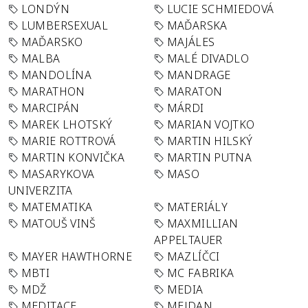
LONDÝN
LUCIE SCHMIEDOVÁ
LUMBERSEXUAL
MAĎARSKA
MAĎARSKO
MAJÁLES
MALBA
MALÉ DIVADLO
MANDOLÍNA
MANDRAGE
MARATHON
MARATON
MARCIPÁN
MÁRDI
MAREK LHOTSKÝ
MARIAN VOJTKO
MARIE ROTTROVÁ
MARTIN HILSKÝ
MARTIN KONVIČKA
MARTIN PUTNA
MASARYKOVA
MASO
UNIVERZITA
MATEMATIKA
MATERIÁLY
MATOUŠ VINŠ
MAXMILLIAN
APPELTAUER
MAYER HAWTHORNE
MAZLÍČCI
MBTI
MC FABRIKA
MDŽ
MEDIA
MEDITACE
MEJDAN