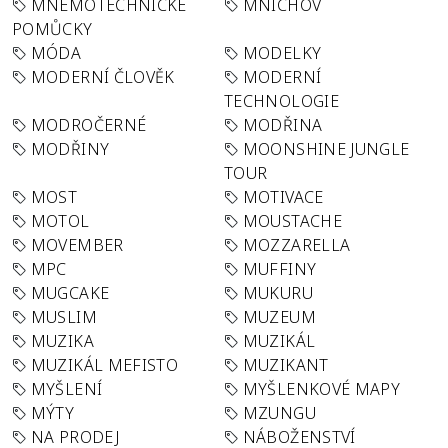
MNEMOTECHNICKÉ
MNICHOV
POMŮCKY
MÓDA
MODELKY
MODERNÍ ČLOVĚK
MODERNÍ
TECHNOLOGIE
MODROČERNÉ
MODŘINA
MODŘINY
MOONSHINE JUNGLE
TOUR
MOST
MOTIVACE
MOTOL
MOUSTACHE
MOVEMBER
MOZZARELLA
MPC
MUFFINY
MUGCAKE
MUKURU
MUSLIM
MUZEUM
MUZIKA
MUZIKÁL
MUZIKÁL MEFISTO
MUZIKANT
MYŠLENÍ
MYŠLENKOVÉ MAPY
MÝTY
MZUNGU
NA PRODEJ
NÁBOŽENSTVÍ