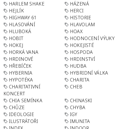
HARLEM SHAKE
HÁZENÁ
HEJLÍK
HERCI
HIGHWAY 61
HISTORIE
HLASOVÁNÍ
HLAVOLAM
HLUBOKÁ
HOAX
HOBIT
HODNOCENÍ VÝUKY
HOKEJ
HOKEJISTÉ
HORKÁ VANA
HOSPODA
HRDINOVÉ
HRDINSTVÍ
HŘEBÍČEK
HUDBA
HYBERNIA
HYBRIDNÍ VÁLKA
HYPOTÉKA
CHARITA
CHARITATIVNÍ
CHEB
KONCERT
CHIA SEMÍNKA
CHINASKI
CHŮZE
CHYBA
IDEOLOGIE
IGY
ILUSTRÁTOŘI
IMUNITA
INDEX
INDOOR