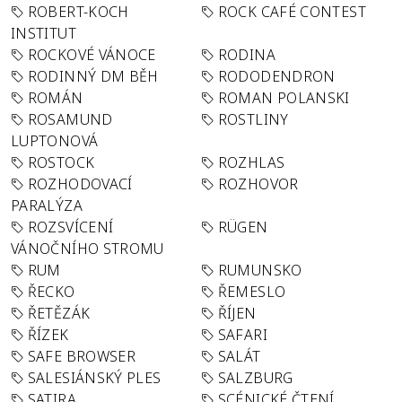
ROBERT-KOCH
ROCK CAFÉ CONTEST
INSTITUT
ROCKOVÉ VÁNOCE
RODINA
RODINNÝ DM BĚH
RODODENDRON
ROMÁN
ROMAN POLANSKI
ROSAMUND
ROSTLINY
LUPTONOVÁ
ROSTOCK
ROZHLAS
ROZHODOVACÍ
ROZHOVOR
PARALÝZA
ROZSVÍCENÍ
RÜGEN
VÁNOČNÍHO STROMU
RUM
RUMUNSKO
ŘECKO
ŘEMESLO
ŘETĚZÁK
ŘÍJEN
ŘÍZEK
SAFARI
SAFE BROWSER
SALÁT
SALESIÁNSKÝ PLES
SALZBURG
SATIRA
SCÉNICKÉ ČTENÍ