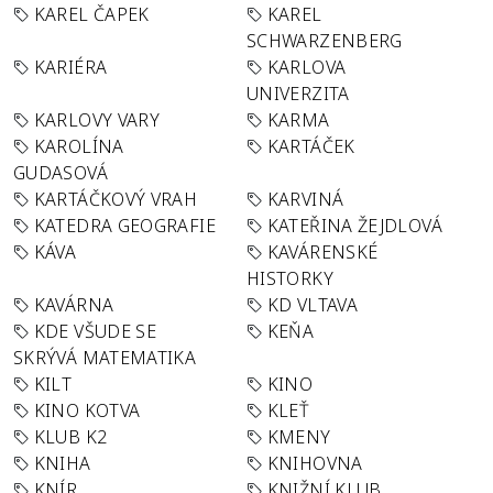
KAREL ČAPEK
KAREL
SCHWARZENBERG
KARIÉRA
KARLOVA
UNIVERZITA
KARLOVY VARY
KARMA
KAROLÍNA
KARTÁČEK
GUDASOVÁ
KARTÁČKOVÝ VRAH
KARVINÁ
KATEDRA GEOGRAFIE
KATEŘINA ŽEJDLOVÁ
KÁVA
KAVÁRENSKÉ
HISTORKY
KAVÁRNA
KD VLTAVA
KDE VŠUDE SE
KEŇA
SKRÝVÁ MATEMATIKA
KILT
KINO
KINO KOTVA
KLEŤ
KLUB K2
KMENY
KNIHA
KNIHOVNA
KNÍR
KNIŽNÍ KLUB