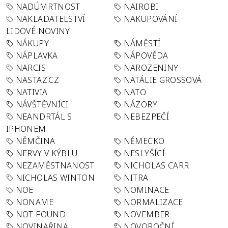
NADÚMRTNOST
NAIROBI
NAKLADATELSTVÍ
NAKUPOVÁNÍ
LIDOVÉ NOVINY
NÁKUPY
NÁMĚSTÍ
NÁPLAVKA
NÁPOVĚDA
NARCIS
NAROZENINY
NASTAZ.CZ
NATÁLIE GROSSOVÁ
NATIVIA
NATO
NÁVŠTĚVNÍCI
NÁZORY
NEANDRTÁL S
NEBEZPEČÍ
IPHONEM
NĚMČINA
NĚMECKO
NERVY V KÝBLU
NESLYŠÍCÍ
NEZAMĚSTNANOST
NICHOLAS CARR
NICHOLAS WINTON
NITRA
NOE
NOMINACE
NONAME
NORMALIZACE
NOT FOUND
NOVEMBER
NOVINAŘINA
NOVOROČNÍ