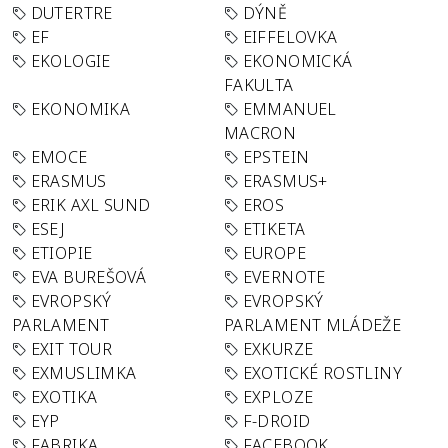
DUTERTRE
DÝNĚ
EF
EIFFELOVKA
EKOLOGIE
EKONOMICKÁ
FAKULTA
EKONOMIKA
EMMANUEL
MACRON
EMOCE
EPSTEIN
ERASMUS
ERASMUS+
ERIK AXL SUND
EROS
ESEJ
ETIKETA
ETIOPIE
EUROPE
EVA BUREŠOVÁ
EVERNOTE
EVROPSKÝ
EVROPSKÝ
PARLAMENT
PARLAMENT MLÁDEŽE
EXIT TOUR
EXKURZE
EXMUSLIMKA
EXOTICKÉ ROSTLINY
EXOTIKA
EXPLOZE
EYP
F-DROID
FABRIKA
FACEBOOK