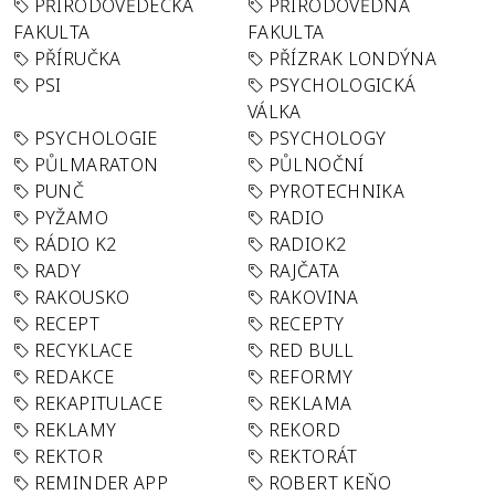
PŘÍRODOVĚDECKÁ
PŘÍRODOVĚDNÁ
FAKULTA
FAKULTA
PŘÍRUČKA
PŘÍZRAK LONDÝNA
PSI
PSYCHOLOGICKÁ
VÁLKA
PSYCHOLOGIE
PSYCHOLOGY
PŮLMARATON
PŮLNOČNÍ
PUNČ
PYROTECHNIKA
PYŽAMO
RADIO
RÁDIO K2
RADIOK2
RADY
RAJČATA
RAKOUSKO
RAKOVINA
RECEPT
RECEPTY
RECYKLACE
RED BULL
REDAKCE
REFORMY
REKAPITULACE
REKLAMA
REKLAMY
REKORD
REKTOR
REKTORÁT
REMINDER APP
ROBERT KEŇO