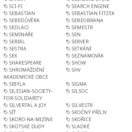
SCI-FI
SEARCH ENGINE
SEBASTIAN
SEBASTIAN FITZEK
SEBEDŮVĚRA
SEBEOBRANA
SEDLÁCI
SEMESTR
SEMINÁŘE
SEN
SERIÁL
SERVER
SESTRA
SETKÁNÍ
SEX
SEZNAMOVÁK
SHAKESPEARE
SHOW
SHROMÁŽDĚNÍ
SHV
AKADEMICKÉ OBCE
SIBYLA
SIGMA
SILESIAN-SOCIETY-
SILSOC
FOR-SOLIDARITY
SILVERTAL A JOY
SILVESTR
SÍŤ
SKOČNÝ PŘÍLIV
SKORO-NA-MIZINE
SKOŘICE
SKOTSKÉ DUDY
SLADKÉ