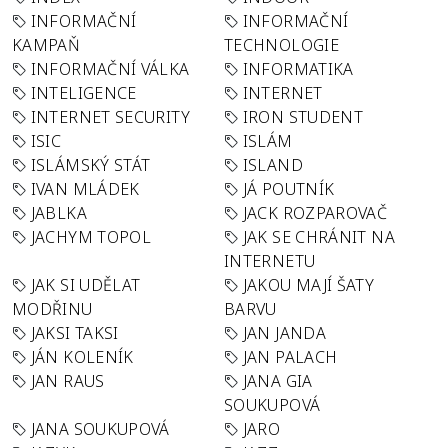
INFORMAČNÍ
INFORMAČNÍ
KAMPAŇ
TECHNOLOGIE
INFORMAČNÍ VÁLKA
INFORMATIKA
INTELIGENCE
INTERNET
INTERNET SECURITY
IRON STUDENT
ISIC
ISLÁM
ISLÁMSKÝ STÁT
ISLAND
IVAN MLÁDEK
JÁ POUTNÍK
JABLKA
JACK ROZPAROVAČ
JACHYM TOPOL
JAK SE CHRÁNIT NA
INTERNETU
JAK SI UDĚLAT
JAKOU MAJÍ ŠATY
MODŘINU
BARVU
JAKSI TAKSI
JAN JANDA
JÁN KOLENÍK
JAN PALACH
JAN RAUS
JANA GIA
SOUKUPOVÁ
JANA SOUKUPOVÁ
JARO