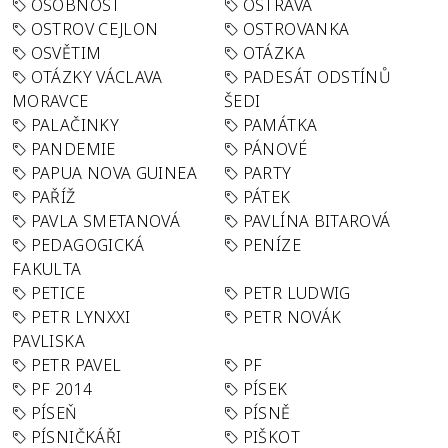
OSOBNOST
OSTRAVA
OSTROV CEJLON
OSTROVANKA
OSVĚTIM
OTÁZKA
OTÁZKY VÁCLAVA
PADESÁT ODSTÍNŮ
MORAVCE
ŠEDI
PALAČINKY
PAMÁTKA
PANDEMIE
PÁNOVÉ
PAPUA NOVA GUINEA
PARTY
PAŘÍŽ
PÁTEK
PAVLA SMETANOVÁ
PAVLÍNA BITAROVÁ
PEDAGOGICKÁ
PENÍZE
FAKULTA
PETICE
PETR LUDWIG
PETR LYNXXI
PETR NOVÁK
PAVLISKA
PETR PAVEL
PF
PF 2014
PÍSEK
PÍSEŇ
PÍSNĚ
PÍSNIČKÁŘI
PIŠKOT