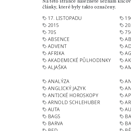
Na této stránce naleznete seznam klíčový
články, které byly takto označeny.
17. LISTOPADU
19
2015
20
70S
75
ABSENCE
AB
ADVENT
AD
AFRIKA
A
AKADEMICKÉ PŮLHODINKY
A
ALJAŠKA
AM
ANALÝZA
A
ANGLICKÝ JAZYK
AN
ANTICKÉ HOROSKOPY
AP
ARNOLD SCHLEHUBER
AR
AUTA
A
BAGS
BA
BARVA
BA
BED
B