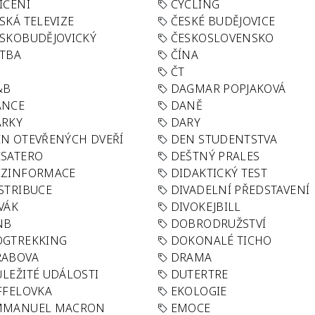
IČENÍ
CYCLING
SKÁ TELEVIZE
ČESKÉ BUDĚJOVICE
SKOBUDĚJOVICKÝ
ČESKOSLOVENSKO
TBA
ČÍNA
R
ČT
&B
DAGMAR POPJAKOVÁ
ANCE
DANĚ
ÁRKY
DARY
N OTEVŘENÝCH DVEŘÍ
DEN STUDENTSTVA
SATERO
DEŠTNÝ PRALES
EZINFORMACE
DIDAKTICKÝ TEST
STRIBUCE
DIVADELNÍ PŘEDSTAVENÍ
VÁK
DIVOKEJBILL
NB
DOBRODRUŽSTVÍ
OGTREKKING
DOKONALÉ TICHO
RABOVA
DRAMA
LEŽITÉ UDÁLOSTI
DUTERTRE
FFELOVKA
EKOLOGIE
MMANUEL MACRON
EMOCE