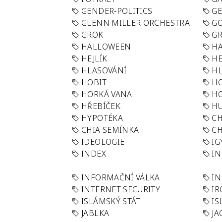
GENDER-POLITICS
G
GLENN MILLER ORCHESTRA
GO
GROK
GR
HALLOWEEN
HA
HEJLÍK
HE
HLASOVÁNÍ
H
HOBIT
H
HORKÁ VANA
H
HŘEBÍČEK
H
HYPOTÉKA
CH
CHIA SEMÍNKA
CH
IDEOLOGIE
IG
INDEX
I
INFORMAČNÍ VÁLKA
IN
INTERNET SECURITY
IR
ISLÁMSKÝ STÁT
IS
JABLKA
JA