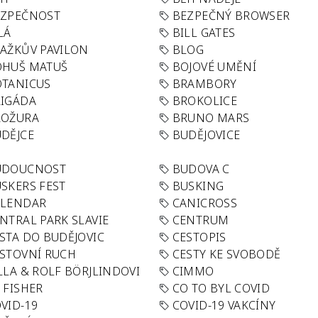
EZPEČNOST
BEZPEČNÝ BROWSER
LÁ
BILL GATES
AŽKŮV PAVILON
BLOG
OHUŠ MATUŠ
BOJOVÉ UMĚNÍ
TANICUS
BRAMBORY
IGÁDA
BROKOLICE
ROŽURA
BRUNO MARS
DĚJCE
BUDĚJOVICE
UDOUCNOST
BUDOVA C
SKERS FEST
BUSKING
ALENDAR
CANICROSS
NTRAL PARK SLAVIE
CENTRUM
STA DO BUDĚJOVIC
CESTOPIS
STOVNÍ RUCH
CESTY KE SVOBODĚ
LLA & ROLF BÖRJLINDOVI
CIMMO
 FISHER
CO TO BYL COVID
VID-19
COVID-19 VAKCÍNY