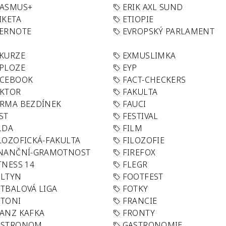
RASMUS+
ERIK AXL SUND
IKETA
ETIOPIE
VERNOTE
EVROPSKÝ PARLAMENT
KURZE
EXMUSLIMKA
PLOZE
EYP
ACEBOOK
FACT-CHECKERS
AKTOR
FAKULTA
RMA BEZDÍNEK
FAUCI
ST
FESTIVAL
LDA
FILM
LOZOFICKÁ-FAKULTA
FILOZOFIE
INANČNÍ-GRAMOTNOST
FIREFOX
TNESS 14
FLEGR
OLTYN
FOOTFEST
TBALOVÁ LIGA
FOTKY
OTONI
FRANCIE
ANZ KAFKA
FRONTY
ASTRONOM
GASTRONOMIE