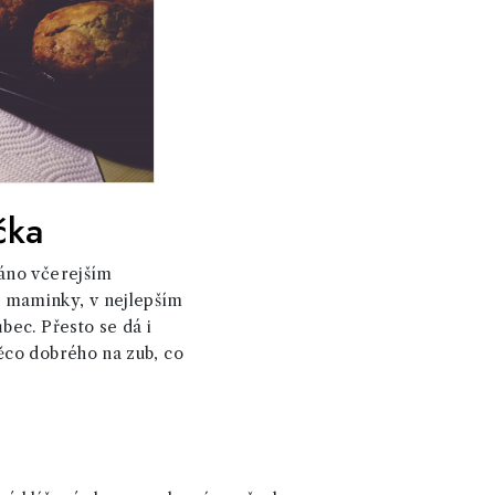
čka
ráno včerejším
 maminky, v nejlepším
bec. Přesto se dá i
něco dobrého na zub, co