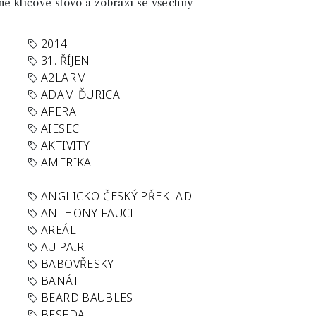
né klíčové slovo a zobrazí se všechny
2014
31. ŘÍJEN
A2LARM
ADAM ĎURICA
AFERA
AIESEC
AKTIVITY
AMERIKA
ANGLICKO-ČESKÝ PŘEKLAD
ANTHONY FAUCI
AREÁL
AU PAIR
BABOVŘESKY
BANÁT
BEARD BAUBLES
BESEDA