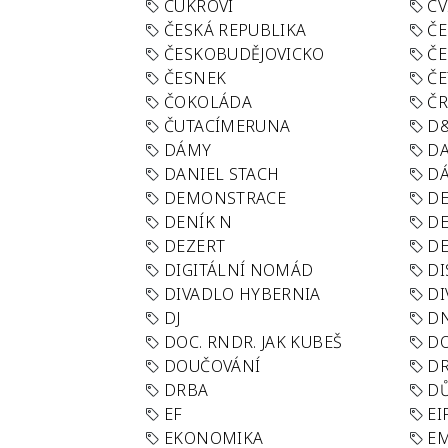
CUKROVÍ
CV
ČESKÁ REPUBLIKA
ČE
ČESKOBUDĚJOVICKO
ČE
ČESNEK
ČE
ČOKOLÁDA
Č
ČUTACÍMERUNA
D
DÁMY
D
DANIEL STACH
D
DEMONSTRACE
DE
DENÍK N
DE
DEZERT
D
DIGITÁLNÍ NOMÁD
DI
DIVADLO HYBERNIA
DI
DJ
D
DOC. RNDR. JAK KUBEŠ
D
DOUČOVÁNÍ
D
DRBA
DŮ
EF
EI
EKONOMIKA
E