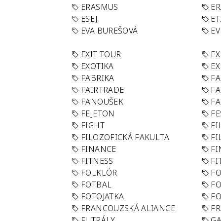
ERASMUS
E
ESEJ
ET
EVA BUREŠOVÁ
E
EXIT TOUR
EX
EXOTIKA
EX
FABRIKA
F
FAIRTRADE
F
FANOUŠEK
FA
FEJETON
FE
FIGHT
FI
FILOZOFICKÁ FAKULTA
FI
FINANCE
F
FITNESS
FI
FOLKLÓR
F
FOTBAL
FO
FOTOJATKA
F
FRANCOUZSKÁ ALIANCE
FR
FUTRÁLY
G