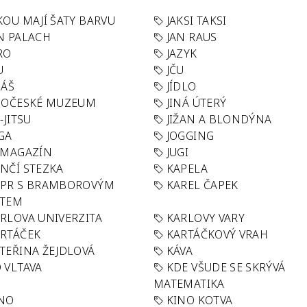
KOU MAJÍ ŠATY BARVU
JAKSI TAKSI
N PALACH
JAN RAUS
RO
JAZYK
U
JČU
DÁŠ
JÍDLO
HOČESKÉ MUZEUM
JINÁ ÚTERÝ
U-JITSU
JIŽAN A BLONDÝNA
GA
JOGGING
 MAGAZÍN
JUGI
NČÍ STEZKA
KAPELA
APR S BRAMBOROVÝM
KAREL ČAPEK
ÁTEM
RLOVA UNIVERZITA
KARLOVY VARY
RTÁČEK
KARTÁČKOVÝ VRAH
TEŘINA ŽEJDLOVÁ
KÁVA
 VLTAVA
KDE VŠUDE SE SKRÝVÁ
MATEMATIKA
INO
KINO KOTVA