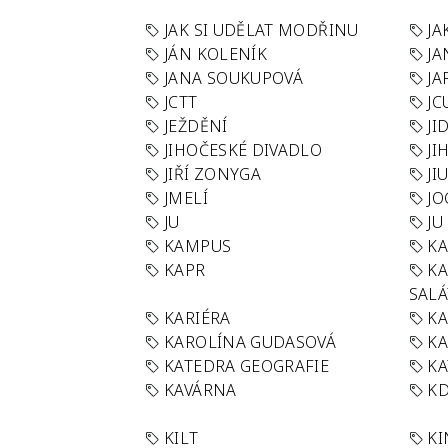
JAK SI UDĚLAT MODŘINU
JA
JÁN KOLENÍK
JA
JANA SOUKUPOVÁ
JA
JCTT
JC
JEŽDĚNÍ
JI
JIHOČESKÉ DIVADLO
JI
JIŘÍ ZONYGA
JI
JMELÍ
JO
JU
JU
KAMPUS
KA
KAPR
K
SAL
KARIÉRA
KA
KAROLÍNA GUDASOVÁ
KA
KATEDRA GEOGRAFIE
KA
KAVÁRNA
KD
KILT
K