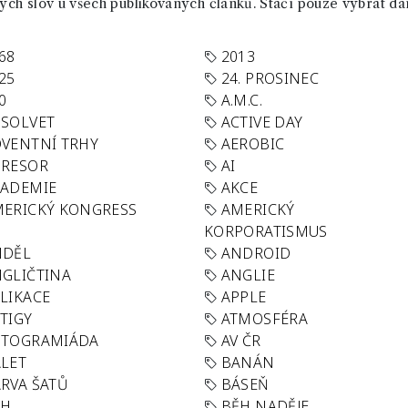
ch slov u všech publikovaných článků. Stačí pouze vybrat da
68
2013
25
24. PROSINEC
0
A.M.C.
SOLVET
ACTIVE DAY
VENTNÍ TRHY
AEROBIC
GRESOR
AI
KADEMIE
AKCE
ERICKÝ KONGRESS
AMERICKÝ
KORPORATISMUS
NDĚL
ANDROID
GLIČTINA
ANGLIE
LIKACE
APPLE
TIGY
ATMOSFÉRA
UTOGRAMIÁDA
AV ČR
LET
BANÁN
RVA ŠATŮ
BÁSEŇ
ĚH
BĚH NADĚJE