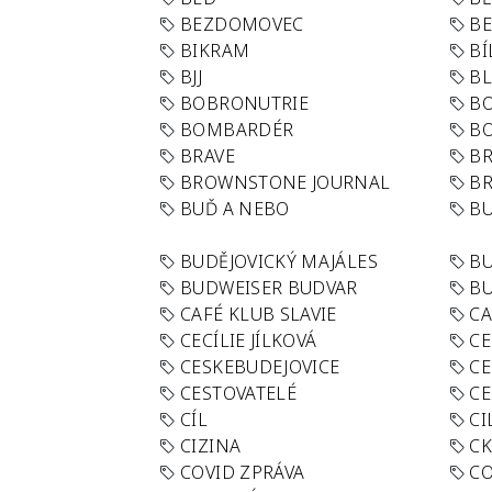
BEZDOMOVEC
B
BIKRAM
BÍ
BJJ
BL
BOBRONUTRIE
B
BOMBARDÉR
BO
BRAVE
BR
BROWNSTONE JOURNAL
B
BUĎ A NEBO
BU
BUDĚJOVICKÝ MAJÁLES
B
BUDWEISER BUDVAR
BU
CAFÉ KLUB SLAVIE
C
CECÍLIE JÍLKOVÁ
CE
CESKEBUDEJOVICE
CE
CESTOVATELÉ
CE
CÍL
CI
CIZINA
CK
COVID ZPRÁVA
CO