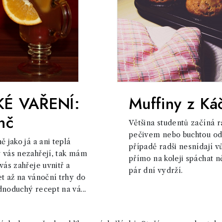
É VAŘENÍ:
Muffiny z Ká
nč
Většina studentů začíná 
pečivem nebo buchtou od
ě jako já a ani teplá
případě radši nesnídají vů
 vás nezahřejí, tak mám
přímo na koleji spáchat 
vás zahřeje uvnitř a
pár dní vydrží.
et až na vánoční trhy do
dnoduchý recept na vá...