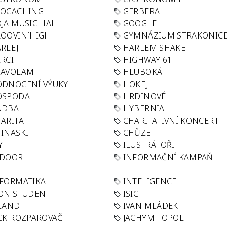
EOCACHING
GERBERA
JA MUSIC HALL
GOOGLE
OOVIN´HIGH
GYMNÁZIUM STRAKONIC
RLEJ
HARLEM SHAKE
RCI
HIGHWAY 61
LAVOLAM
HLUBOKÁ
ODNOCENÍ VÝUKY
HOKEJ
OSPODA
HRDINOVÉ
UDBA
HYBERNIA
ARITA
CHARITATIVNÍ KONCERT
INASKI
CHŮZE
Y
ILUSTRÁTOŘI
NDOOR
INFORMAČNÍ KAMPAŇ
FORMATIKA
INTELIGENCE
ON STUDENT
ISIC
LAND
IVAN MLÁDEK
CK ROZPAROVAČ
JACHYM TOPOL