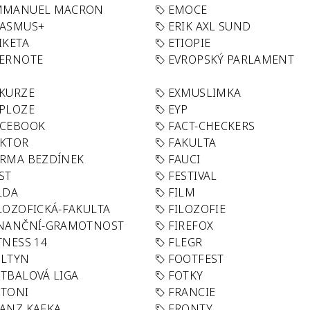
MMANUEL MACRON
EMOCE
RASMUS+
ERIK AXL SUND
IKETA
ETIOPIE
VERNOTE
EVROPSKÝ PARLAMENT
KURZE
EXMUSLIMKA
PLOZE
EYP
ACEBOOK
FACT-CHECKERS
AKTOR
FAKULTA
RMA BEZDÍNEK
FAUCI
ST
FESTIVAL
LDA
FILM
LOZOFICKÁ-FAKULTA
FILOZOFIE
INANČNÍ-GRAMOTNOST
FIREFOX
TNESS 14
FLEGR
OLTYN
FOOTFEST
TBALOVÁ LIGA
FOTKY
OTONI
FRANCIE
ANZ KAFKA
FRONTY