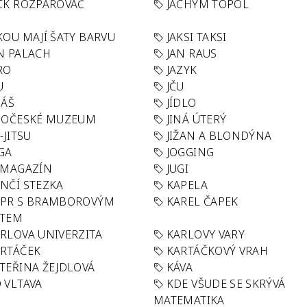
CK ROZPAROVAČ
JACHYM TOPOL
KOU MAJÍ ŠATY BARVU
JAKSI TAKSI
N PALACH
JAN RAUS
RO
JAZYK
U
JČU
DÁŠ
JÍDLO
HOČESKÉ MUZEUM
JINÁ ÚTERÝ
U-JITSU
JIŽAN A BLONDÝNA
GA
JOGGING
 MAGAZÍN
JUGI
NČÍ STEZKA
KAPELA
APR S BRAMBOROVÝM
KAREL ČAPEK
ÁTEM
RLOVA UNIVERZITA
KARLOVY VARY
RTÁČEK
KARTÁČKOVÝ VRAH
TEŘINA ŽEJDLOVÁ
KÁVA
 VLTAVA
KDE VŠUDE SE SKRÝVÁ
MATEMATIKA