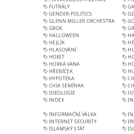
FUTRÁLY
G
GENDER-POLITICS
G
GLENN MILLER ORCHESTRA
GO
GROK
GR
HALLOWEEN
HA
HEJLÍK
HE
HLASOVÁNÍ
H
HOBIT
H
HORKÁ VANA
H
HŘEBÍČEK
H
HYPOTÉKA
CH
CHIA SEMÍNKA
CH
IDEOLOGIE
IG
INDEX
I
INFORMAČNÍ VÁLKA
IN
INTERNET SECURITY
IR
ISLÁMSKÝ STÁT
IS