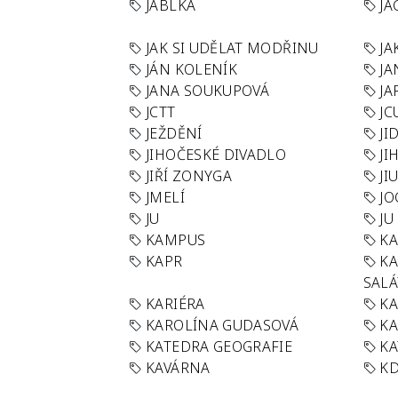
JABLKA
JA
JAK SI UDĚLAT MODŘINU
JA
JÁN KOLENÍK
JA
JANA SOUKUPOVÁ
JA
JCTT
JC
JEŽDĚNÍ
JI
JIHOČESKÉ DIVADLO
JI
JIŘÍ ZONYGA
JI
JMELÍ
JO
JU
JU
KAMPUS
KA
KAPR
K
SAL
KARIÉRA
KA
KAROLÍNA GUDASOVÁ
KA
KATEDRA GEOGRAFIE
KA
KAVÁRNA
KD