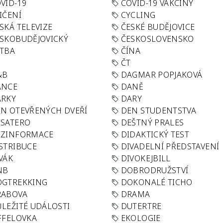
VID-19
COVID-19 VAKCÍNY
IČENÍ
CYCLING
SKÁ TELEVIZE
ČESKÉ BUDĚJOVICE
SKOBUDĚJOVICKÝ
ČESKOSLOVENSKO
TBA
ČÍNA
R
ČT
&B
DAGMAR POPJAKOVÁ
ANCE
DANĚ
ÁRKY
DARY
N OTEVŘENÝCH DVEŘÍ
DEN STUDENTSTVA
SATERO
DEŠTNÝ PRALES
EZINFORMACE
DIDAKTICKÝ TEST
STRIBUCE
DIVADELNÍ PŘEDSTAVENÍ
VÁK
DIVOKEJBILL
NB
DOBRODRUŽSTVÍ
OGTREKKING
DOKONALÉ TICHO
RABOVA
DRAMA
LEŽITÉ UDÁLOSTI
DUTERTRE
FFELOVKA
EKOLOGIE