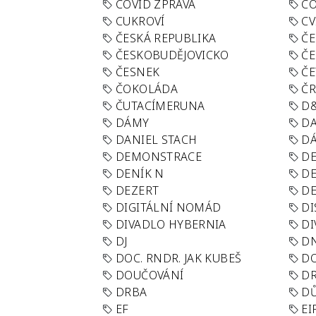
COVID ZPRÁVA
CO
CUKROVÍ
CV
ČESKÁ REPUBLIKA
ČE
ČESKOBUDĚJOVICKO
ČE
ČESNEK
ČE
ČOKOLÁDA
Č
ČUTACÍMERUNA
D
DÁMY
D
DANIEL STACH
D
DEMONSTRACE
DE
DENÍK N
DE
DEZERT
D
DIGITÁLNÍ NOMÁD
DI
DIVADLO HYBERNIA
DI
DJ
D
DOC. RNDR. JAK KUBEŠ
D
DOUČOVÁNÍ
D
DRBA
DŮ
EF
EI