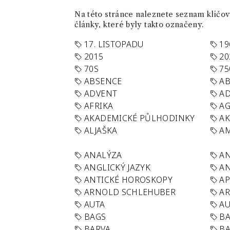
Na této stránce naleznete seznam klíčový
články, které byly takto označeny.
17. LISTOPADU
19
2015
20
70S
75
ABSENCE
AB
ADVENT
AD
AFRIKA
A
AKADEMICKÉ PŮLHODINKY
A
ALJAŠKA
AM
ANALÝZA
A
ANGLICKÝ JAZYK
AN
ANTICKÉ HOROSKOPY
AP
ARNOLD SCHLEHUBER
AR
AUTA
A
BAGS
BA
BARVA
BA