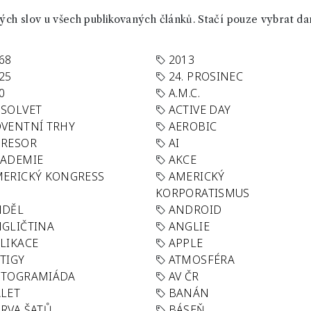
ch slov u všech publikovaných článků. Stačí pouze vybrat da
68
2013
25
24. PROSINEC
0
A.M.C.
SOLVET
ACTIVE DAY
VENTNÍ TRHY
AEROBIC
GRESOR
AI
KADEMIE
AKCE
ERICKÝ KONGRESS
AMERICKÝ
KORPORATISMUS
NDĚL
ANDROID
GLIČTINA
ANGLIE
LIKACE
APPLE
TIGY
ATMOSFÉRA
UTOGRAMIÁDA
AV ČR
LET
BANÁN
RVA ŠATŮ
BÁSEŇ