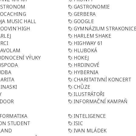
ASTRONOM
GASTRONOMIE
EOCACHING
GERBERA
JA MUSIC HALL
GOOGLE
OOVIN´HIGH
GYMNÁZIUM STRAKONIC
RLEJ
HARLEM SHAKE
RCI
HIGHWAY 61
LAVOLAM
HLUBOKÁ
ODNOCENÍ VÝUKY
HOKEJ
OSPODA
HRDINOVÉ
UDBA
HYBERNIA
ARITA
CHARITATIVNÍ KONCERT
INASKI
CHŮZE
Y
ILUSTRÁTOŘI
NDOOR
INFORMAČNÍ KAMPAŇ
FORMATIKA
INTELIGENCE
ON STUDENT
ISIC
LAND
IVAN MLÁDEK