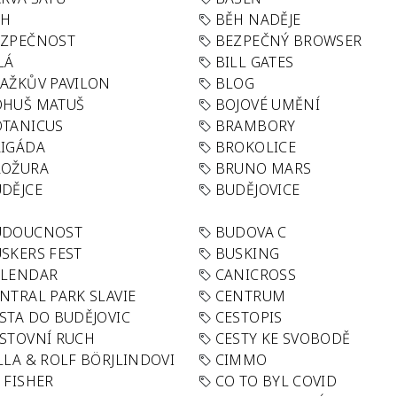
ĚH
BĚH NADĚJE
EZPEČNOST
BEZPEČNÝ BROWSER
LÁ
BILL GATES
AŽKŮV PAVILON
BLOG
OHUŠ MATUŠ
BOJOVÉ UMĚNÍ
TANICUS
BRAMBORY
IGÁDA
BROKOLICE
ROŽURA
BRUNO MARS
DĚJCE
BUDĚJOVICE
UDOUCNOST
BUDOVA C
SKERS FEST
BUSKING
ALENDAR
CANICROSS
NTRAL PARK SLAVIE
CENTRUM
STA DO BUDĚJOVIC
CESTOPIS
STOVNÍ RUCH
CESTY KE SVOBODĚ
LLA & ROLF BÖRJLINDOVI
CIMMO
 FISHER
CO TO BYL COVID