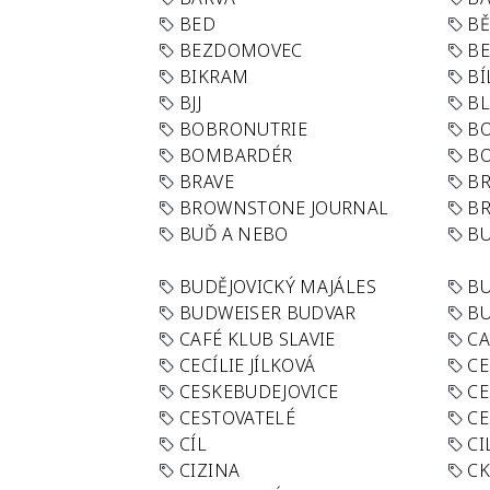
BED
B
BEZDOMOVEC
B
BIKRAM
BÍ
BJJ
BL
BOBRONUTRIE
B
BOMBARDÉR
BO
BRAVE
BR
BROWNSTONE JOURNAL
B
BUĎ A NEBO
BU
BUDĚJOVICKÝ MAJÁLES
B
BUDWEISER BUDVAR
BU
CAFÉ KLUB SLAVIE
C
CECÍLIE JÍLKOVÁ
CE
CESKEBUDEJOVICE
CE
CESTOVATELÉ
CE
CÍL
CI
CIZINA
CK