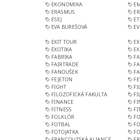
EKONOMIKA
E
ERASMUS
E
ESEJ
ET
EVA BUREŠOVÁ
E
EXIT TOUR
EX
EXOTIKA
EX
FABRIKA
F
FAIRTRADE
F
FANOUŠEK
FA
FEJETON
FE
FIGHT
FI
FILOZOFICKÁ FAKULTA
FI
FINANCE
F
FITNESS
FI
FOLKLÓR
F
FOTBAL
FO
FOTOJATKA
F
FRANCOUZSKÁ ALIANCE
FR