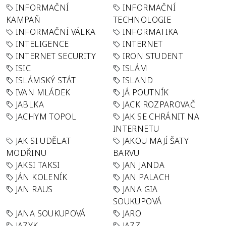
INFORMAČNÍ
INFORMAČNÍ
KAMPAŇ
TECHNOLOGIE
INFORMAČNÍ VÁLKA
INFORMATIKA
INTELIGENCE
INTERNET
INTERNET SECURITY
IRON STUDENT
ISIC
ISLÁM
ISLÁMSKÝ STÁT
ISLAND
IVAN MLÁDEK
JÁ POUTNÍK
JABLKA
JACK ROZPAROVAČ
JACHYM TOPOL
JAK SE CHRÁNIT NA
INTERNETU
JAK SI UDĚLAT
JAKOU MAJÍ ŠATY
MODŘINU
BARVU
JAKSI TAKSI
JAN JANDA
JÁN KOLENÍK
JAN PALACH
JAN RAUS
JANA GIA
SOUKUPOVÁ
JANA SOUKUPOVÁ
JARO
JAZYK
JAZZ