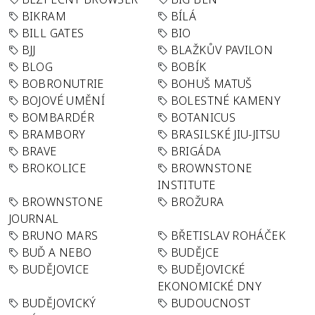
BIKRAM
BÍLÁ
BILL GATES
BIO
BJJ
BLAŽKŮV PAVILON
BLOG
BOBÍK
BOBRONUTRIE
BOHUŠ MATUŠ
BOJOVÉ UMĚNÍ
BOLESTNÉ KAMENY
BOMBARDÉR
BOTANICUS
BRAMBORY
BRASILSKÉ JIU-JITSU
BRAVE
BRIGÁDA
BROKOLICE
BROWNSTONE
INSTITUTE
BROWNSTONE
BROŽURA
JOURNAL
BRUNO MARS
BŘETISLAV ROHÁČEK
BUĎ A NEBO
BUDĚJCE
BUDĚJOVICE
BUDĚJOVICKÉ
EKONOMICKÉ DNY
BUDĚJOVICKÝ
BUDOUCNOST