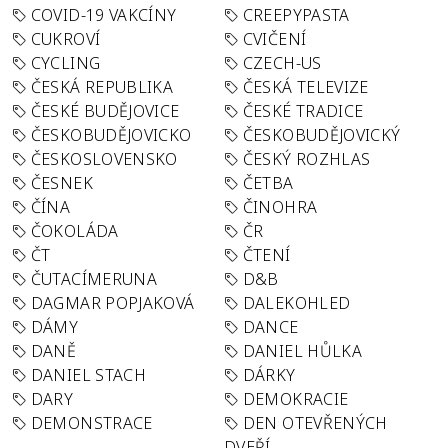
COVID-19 VAKCÍNY
CREEPYPASTA
CUKROVÍ
CVIČENÍ
CYCLING
CZECH-US
ČESKÁ REPUBLIKA
ČESKÁ TELEVIZE
ČESKÉ BUDĚJOVICE
ČESKÉ TRADICE
ČESKOBUDĚJOVICKO
ČESKOBUDĚJOVICKÝ
ČESKOSLOVENSKO
ČESKÝ ROZHLAS
ČESNEK
ČETBA
ČÍNA
ČINOHRA
ČOKOLÁDA
ČR
ČT
ČTENÍ
ČUTACÍMERUNA
D&B
DAGMAR POPJAKOVÁ
DALEKOHLED
DÁMY
DANCE
DANĚ
DANIEL HŮLKA
DANIEL STACH
DÁRKY
DARY
DEMOKRACIE
DEMONSTRACE
DEN OTEVŘENÝCH
DVEŘÍ