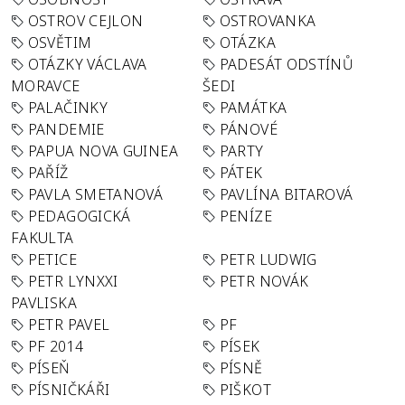
OSTROV CEJLON
OSTROVANKA
OSVĚTIM
OTÁZKA
OTÁZKY VÁCLAVA
PADESÁT ODSTÍNŮ
MORAVCE
ŠEDI
PALAČINKY
PAMÁTKA
PANDEMIE
PÁNOVÉ
PAPUA NOVA GUINEA
PARTY
PAŘÍŽ
PÁTEK
PAVLA SMETANOVÁ
PAVLÍNA BITAROVÁ
PEDAGOGICKÁ
PENÍZE
FAKULTA
PETICE
PETR LUDWIG
PETR LYNXXI
PETR NOVÁK
PAVLISKA
PETR PAVEL
PF
PF 2014
PÍSEK
PÍSEŇ
PÍSNĚ
PÍSNIČKÁŘI
PIŠKOT