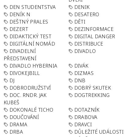
DEN STUDENTSTVA
DENIK
DENÍK N
DESATERO
DEŠTNÝ PRALES
DĚTI
DEZERT
DEZINFORMACE
DIDAKTICKÝ TEST
DIGITAL DANGER
DIGITÁLNÍ NOMÁD
DISTRIBUCE
DIVADELNÍ
DIVADLO
PŘEDSTAVENÍ
DIVADLO HYBERNIA
DIVÁK
DIVOKEJBILL
DIZMAS
DJ
DNB
DOBRODRUŽSTVÍ
DOBRÝ SKUTEK
DOC. RNDR. JAK
DOGTREKKING
KUBEŠ
DOKONALÉ TICHO
DOTAZNÍK
DOUČOVÁNÍ
DRABOVA
DRAMA
DRAVCI
DRBA
DŮLEŽITÉ UDÁLOSTI