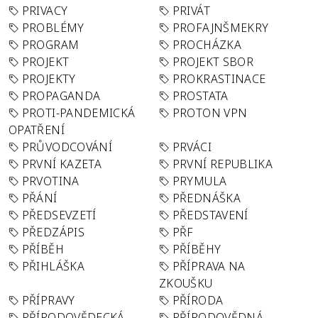
PRIVACY
PRIVÁT
PROBLÉMY
PROFAJNŠMEKRY
PROGRAM
PROCHÁZKA
PROJEKT
PROJEKT SBOR
PROJEKTY
PROKRASTINACE
PROPAGANDA
PROSTATA
PROTI-PANDEMICKÁ
PROTON VPN
OPATŘENÍ
PRŮVODCOVÁNÍ
PRVÁCI
PRVNÍ KAZETA
PRVNÍ REPUBLIKA
PRVOTINA
PRYMULA
PŘÁNÍ
PŘEDNÁŠKA
PŘEDSEVZETÍ
PŘEDSTAVENÍ
PŘEDZÁPIS
PŘF
PŘÍBĚH
PŘÍBĚHY
PŘIHLÁŠKA
PŘÍPRAVA NA
ZKOUŠKU
PŘÍPRAVY
PŘÍRODA
PŘÍRODOVĚDECKÁ
PŘÍRODOVĚDNÁ