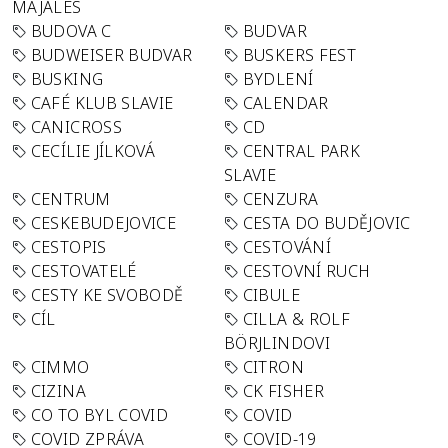
MAJÁLES
BUDOVA C
BUDVAR
BUDWEISER BUDVAR
BUSKERS FEST
BUSKING
BYDLENÍ
CAFÉ KLUB SLAVIE
CALENDAR
CANICROSS
CD
CECÍLIE JÍLKOVÁ
CENTRAL PARK
SLAVIE
CENTRUM
CENZURA
CESKEBUDEJOVICE
CESTA DO BUDĚJOVIC
CESTOPIS
CESTOVÁNÍ
CESTOVATELÉ
CESTOVNÍ RUCH
CESTY KE SVOBODĚ
CIBULE
CÍL
CILLA & ROLF
BÖRJLINDOVI
CIMMO
CITRON
CIZINA
CK FISHER
CO TO BYL COVID
COVID
COVID ZPRÁVA
COVID-19