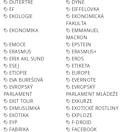
DUTERTRE
DÝNĚ
EF
EIFFELOVKA
EKOLOGIE
EKONOMICKÁ
FAKULTA
EKONOMIKA
EMMANUEL
MACRON
EMOCE
EPSTEIN
ERASMUS
ERASMUS+
ERIK AXL SUND
EROS
ESEJ
ETIKETA
ETIOPIE
EUROPE
EVA BUREŠOVÁ
EVERNOTE
EVROPSKÝ
EVROPSKÝ
PARLAMENT
PARLAMENT MLÁDEŽE
EXIT TOUR
EXKURZE
EXMUSLIMKA
EXOTICKÉ ROSTLINY
EXOTIKA
EXPLOZE
EYP
F-DROID
FABRIKA
FACEBOOK