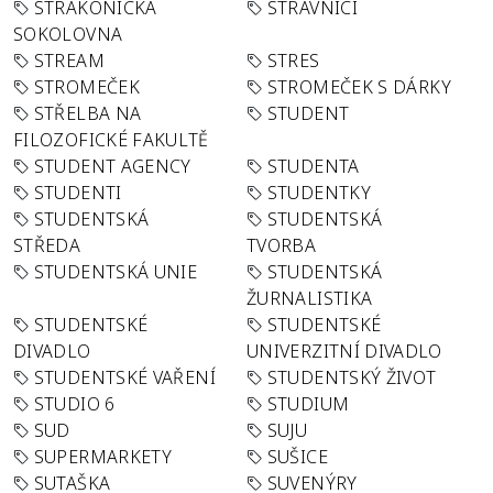
STRAKONICKÁ
STRÁVNÍCI
SOKOLOVNA
STREAM
STRES
STROMEČEK
STROMEČEK S DÁRKY
STŘELBA NA
STUDENT
FILOZOFICKÉ FAKULTĚ
STUDENT AGENCY
STUDENTA
STUDENTI
STUDENTKY
STUDENTSKÁ
STUDENTSKÁ
STŘEDA
TVORBA
STUDENTSKÁ UNIE
STUDENTSKÁ
ŽURNALISTIKA
STUDENTSKÉ
STUDENTSKÉ
DIVADLO
UNIVERZITNÍ DIVADLO
STUDENTSKÉ VAŘENÍ
STUDENTSKÝ ŽIVOT
STUDIO 6
STUDIUM
SUD
SUJU
SUPERMARKETY
SUŠICE
SUTAŠKA
SUVENÝRY