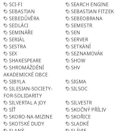
SCI-FI
SEARCH ENGINE
SEBASTIAN
SEBASTIAN FITZEK
SEBEDŮVĚRA
SEBEOBRANA
SEDLÁCI
SEMESTR
SEMINÁŘE
SEN
SERIÁL
SERVER
SESTRA
SETKÁNÍ
SEX
SEZNAMOVÁK
SHAKESPEARE
SHOW
SHROMÁŽDĚNÍ
SHV
AKADEMICKÉ OBCE
SIBYLA
SIGMA
SILESIAN-SOCIETY-
SILSOC
FOR-SOLIDARITY
SILVERTAL A JOY
SILVESTR
SÍŤ
SKOČNÝ PŘÍLIV
SKORO-NA-MIZINE
SKOŘICE
SKOTSKÉ DUDY
SLADKÉ
SLANÝ
SLÁVIE