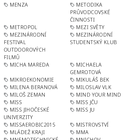
MENZA
METODIKA
PRŮVODCOVSKÉ
ČINNOSTI
METROPOL
MEZI SVĚTY
MEZINÁRODNÍ
MEZINÁRODNÍ
FESTIVAL
STUDENTSKÝ KLUB
OUTDOOROVÝCH
FILMŮ
MICHA MAREDA
MICHAELA
GEMROTOVÁ
MIKROEKONOMIE
MIKULÁŠ BEK
MILENA BERANOVÁ
MILOSLAV VLK
MILOŠ ZEMAN
MIND YOUR MIND
MISS
MISS JČU
MISS JIHOČESKÉ
MISS JU
UNIVERZITY
MISSAEROBIC2015
MISTROVSTVÍ
MLÁDEŽ KRAJI
MMA
MNEMOTECHNICKÉ
MNICHOV