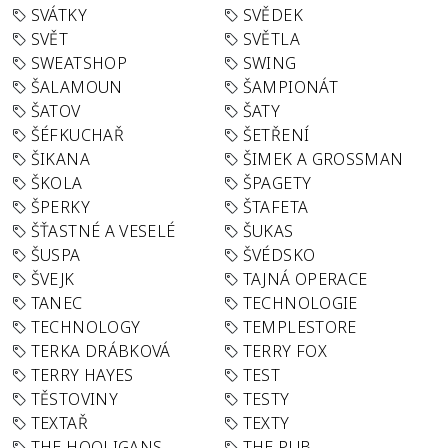
SVÁTKY
SVĚDEK
SVĚT
SVĚTLA
SWEATSHOP
SWING
ŠALAMOUN
ŠAMPIONÁT
ŠATOV
ŠATY
ŠÉFKUCHAŘ
ŠETŘENÍ
ŠIKANA
ŠIMEK A GROSSMAN
ŠKOLA
ŠPAGETY
ŠPERKY
ŠTAFETA
ŠŤASTNÉ A VESELÉ
ŠUKAS
ŠUSPA
ŠVÉDSKO
ŠVEJK
TAJNÁ OPERACE
TANEC
TECHNOLOGIE
TECHNOLOGY
TEMPLESTORE
TERKA DRÁBKOVÁ
TERRY FOX
TERRY HAYES
TEST
TĚSTOVINY
TESTY
TEXTAŘ
TEXTY
THE HOOLIGANS
THE PUB