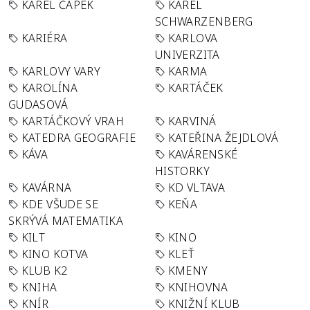
KAREL ČAPEK
KAREL
SCHWARZENBERG
KARIÉRA
KARLOVA
UNIVERZITA
KARLOVY VARY
KARMA
KAROLÍNA
KARTÁČEK
GUDASOVÁ
KARTÁČKOVÝ VRAH
KARVINÁ
KATEDRA GEOGRAFIE
KATEŘINA ŽEJDLOVÁ
KÁVA
KAVÁRENSKÉ
HISTORKY
KAVÁRNA
KD VLTAVA
KDE VŠUDE SE
KEŇA
SKRÝVÁ MATEMATIKA
KILT
KINO
KINO KOTVA
KLEŤ
KLUB K2
KMENY
KNIHA
KNIHOVNA
KNÍR
KNIŽNÍ KLUB