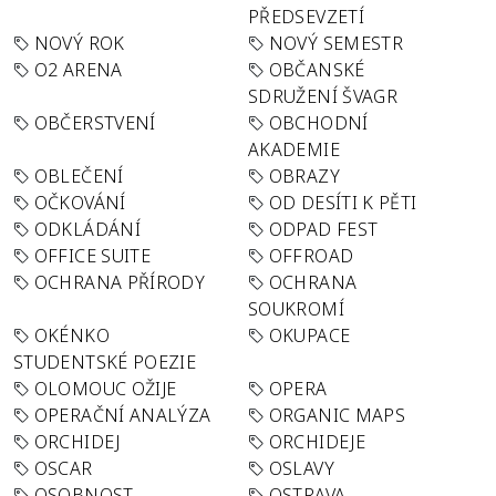
PŘEDSEVZETÍ
NOVÝ ROK
NOVÝ SEMESTR
O2 ARENA
OBČANSKÉ
SDRUŽENÍ ŠVAGR
OBČERSTVENÍ
OBCHODNÍ
AKADEMIE
OBLEČENÍ
OBRAZY
OČKOVÁNÍ
OD DESÍTI K PĚTI
ODKLÁDÁNÍ
ODPAD FEST
OFFICE SUITE
OFFROAD
OCHRANA PŘÍRODY
OCHRANA
SOUKROMÍ
OKÉNKO
OKUPACE
STUDENTSKÉ POEZIE
OLOMOUC OŽIJE
OPERA
OPERAČNÍ ANALÝZA
ORGANIC MAPS
ORCHIDEJ
ORCHIDEJE
OSCAR
OSLAVY
OSOBNOST
OSTRAVA