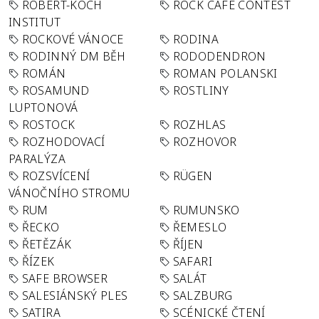
ROBERT-KOCH
ROCK CAFÉ CONTEST
INSTITUT
ROCKOVÉ VÁNOCE
RODINA
RODINNÝ DM BĚH
RODODENDRON
ROMÁN
ROMAN POLANSKI
ROSAMUND
ROSTLINY
LUPTONOVÁ
ROSTOCK
ROZHLAS
ROZHODOVACÍ
ROZHOVOR
PARALÝZA
ROZSVÍCENÍ
RÜGEN
VÁNOČNÍHO STROMU
RUM
RUMUNSKO
ŘECKO
ŘEMESLO
ŘETĚZÁK
ŘÍJEN
ŘÍZEK
SAFARI
SAFE BROWSER
SALÁT
SALESIÁNSKÝ PLES
SALZBURG
SATIRA
SCÉNICKÉ ČTENÍ