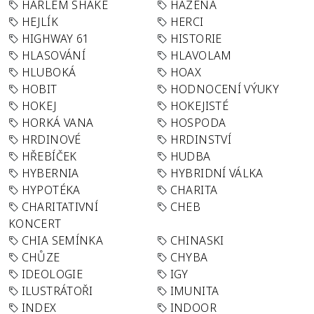
HARLEM SHAKE
HÁZENÁ
HEJLÍK
HERCI
HIGHWAY 61
HISTORIE
HLASOVÁNÍ
HLAVOLAM
HLUBOKÁ
HOAX
HOBIT
HODNOCENÍ VÝUKY
HOKEJ
HOKEJISTÉ
HORKÁ VANA
HOSPODA
HRDINOVÉ
HRDINSTVÍ
HŘEBÍČEK
HUDBA
HYBERNIA
HYBRIDNÍ VÁLKA
HYPOTÉKA
CHARITA
CHARITATIVNÍ
CHEB
KONCERT
CHIA SEMÍNKA
CHINASKI
CHŮZE
CHYBA
IDEOLOGIE
IGY
ILUSTRÁTOŘI
IMUNITA
INDEX
INDOOR