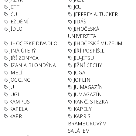
JCTT
JCU
JČU
JEFFREY A. TUCKER
JEŽDĚNÍ
JIDÁŠ
JÍDLO
JIHOČESKÁ
UNIVERZITA
JIHOČESKÉ DIVADLO
JIHOČESKÉ MUZEUM
JINÁ ÚTERÝ
JÍŘÍ POSPÍŠIL
JIŘÍ ZONYGA
JIU-JITSU
JIŽAN A BLONDÝNA
JIŽNÍ ČECHY
JMELÍ
JOGA
JOGGING
JOPLIN
JU
JU MAGAZÍN
JUGI
JUMAGAZÍN
KAMPUS
KANČÍ STEZKA
KAPELA
KAPELY
KAPR
KAPR S
BRAMBOROVÝM
SALÁTEM