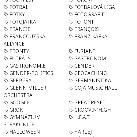
FOTBAL
FOTBALOVÁ LIGA
FOTKY
FOTOGRAFIE
FOTOJATKA
FOTONI
FRANCIE
FRANÇOIS
FRANCOUZSKÁ
FRANZ KAFKA
ALIANCE
FRONTY
FURIANT
FUTRÁLY
GASTRONOM
GASTRONOMIE
GENDER
GENDER-POLITICS
GEOCACHING
GERBERA
GERMANISTIKA
GLENN MILLER
GOJA MUSIC HALL
ORCHESTRA
GOOGLE
GREAT RESET
GROK
GROOVIN´HIGH
GYMNÁZIUM
H.E.A.T.
STRAKONICE
HALLOWEEN
HARLEJ