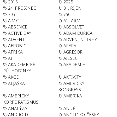
2015
2025
24. PROSINEC
31. ŘÍJEN
70S
750
A.M.C.
A2LARM
ABSENCE
ABSOLVET
ACTIVE DAY
ADAM ĎURICA
ADVENT
ADVENTNÍ TRHY
AEROBIC
AFERA
AFRIKA
AGRESOR
AI
AIESEC
AKADEMICKÉ
AKADEMIE
PŮLHODINKY
AKCE
AKTIVITY
ALJAŠKA
AMERICKÝ
KONGRESS
AMERICKÝ
AMERIKA
KORPORATISMUS
ANALÝZA
ANDĚL
ANDROID
ANGLICKO-ČESKÝ