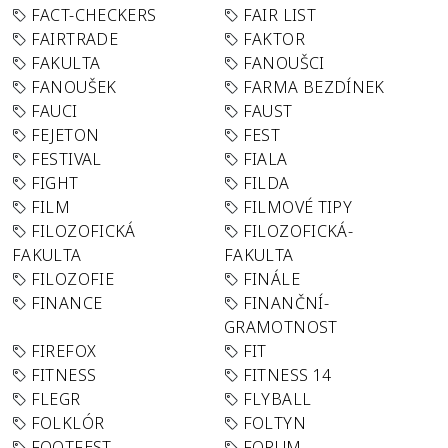
FACT-CHECKERS
FAIR LIST
FAIRTRADE
FAKTOR
FAKULTA
FANOUŠCI
FANOUŠEK
FARMA BEZDÍNEK
FAUCI
FAUST
FEJETON
FEST
FESTIVAL
FIALA
FIGHT
FILDA
FILM
FILMOVÉ TIPY
FILOZOFICKÁ
FILOZOFICKÁ-
FAKULTA
FAKULTA
FILOZOFIE
FINÁLE
FINANCE
FINANČNÍ-
GRAMOTNOST
FIREFOX
FIT
FITNESS
FITNESS 14
FLEGR
FLYBALL
FOLKLÓR
FOLTYN
FOOTFEST
FORUM