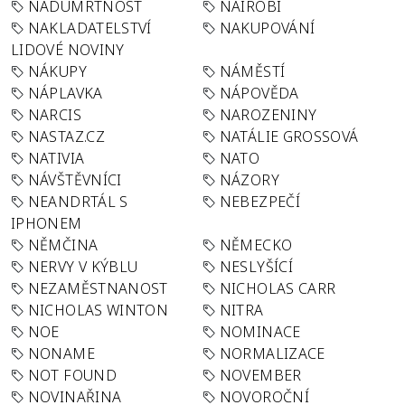
NADÚMRTNOST
NAIROBI
NAKLADATELSTVÍ
NAKUPOVÁNÍ
LIDOVÉ NOVINY
NÁKUPY
NÁMĚSTÍ
NÁPLAVKA
NÁPOVĚDA
NARCIS
NAROZENINY
NASTAZ.CZ
NATÁLIE GROSSOVÁ
NATIVIA
NATO
NÁVŠTĚVNÍCI
NÁZORY
NEANDRTÁL S
NEBEZPEČÍ
IPHONEM
NĚMČINA
NĚMECKO
NERVY V KÝBLU
NESLYŠÍCÍ
NEZAMĚSTNANOST
NICHOLAS CARR
NICHOLAS WINTON
NITRA
NOE
NOMINACE
NONAME
NORMALIZACE
NOT FOUND
NOVEMBER
NOVINAŘINA
NOVOROČNÍ