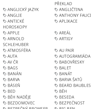
PŘEKLAD
ANGLICKÝ JAZYK
ANGLIČTINA
ANGLIE
ANTHONY FAUCI
ANTICKÉ
APLIKACE
HOROSKOPY
APPLE
AREÁL
ARNOLD
ARTIGY
SCHLEHUBER
ATMOSFÉRA
AU PAIR
AUTA
AUTOGRAMIÁDA
AV ČR
BABOVŘESKY
BAGS
BALET
BANÁN
BANÁT
BARVA
BARVA ŠATŮ
BÁSEŇ
BEARD BAUBLES
BED
BĚH
BĚH NADĚJE
BESEDA
BEZDOMOVEC
BEZPEČNOST
BEZPEČNÝ BROWSER
BIG BEN