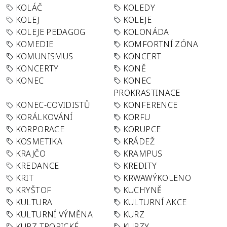
KOLÁČ
KOLEDY
KOLEJ
KOLEJE
KOLEJE PEDAGOG
KOLONÁDA
KOMEDIE
KOMFORTNÍ ZÓNA
KOMUNISMUS
KONCERT
KONCERTY
KONĚ
KONEC
KONEC
PROKRASTINACE
KONEC-COVIDISTŮ
KONFERENCE
KORÁLKOVÁNÍ
KORFU
KORPORACE
KORUPCE
KOSMETIKA
KRÁDEŽ
KRAJČO
KRAMPUS
KREDANCE
KREDITY
KRIT
KRWAWÝKOLENO
KRYŠTOF
KUCHYNĚ
KULTURA
KULTURNÍ AKCE
KULTURNÍ VÝMĚNA
KURZ
KURZ TROPICKÉ
KURZY