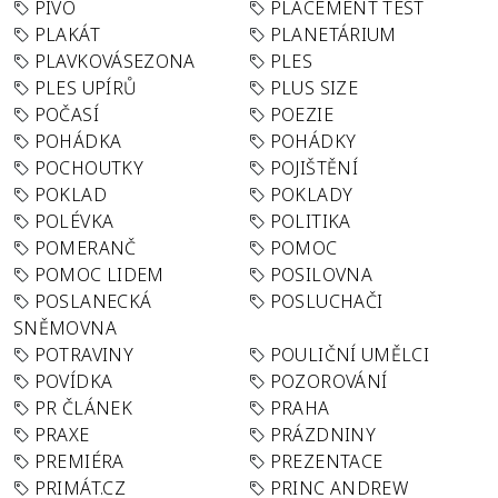
PIVO
PLACEMENT TEST
PLAKÁT
PLANETÁRIUM
PLAVKOVÁSEZONA
PLES
PLES UPÍRŮ
PLUS SIZE
POČASÍ
POEZIE
POHÁDKA
POHÁDKY
POCHOUTKY
POJIŠTĚNÍ
POKLAD
POKLADY
POLÉVKA
POLITIKA
POMERANČ
POMOC
POMOC LIDEM
POSILOVNA
POSLANECKÁ
POSLUCHAČI
SNĚMOVNA
POTRAVINY
POULIČNÍ UMĚLCI
POVÍDKA
POZOROVÁNÍ
PR ČLÁNEK
PRAHA
PRAXE
PRÁZDNINY
PREMIÉRA
PREZENTACE
PRIMÁT.CZ
PRINC ANDREW