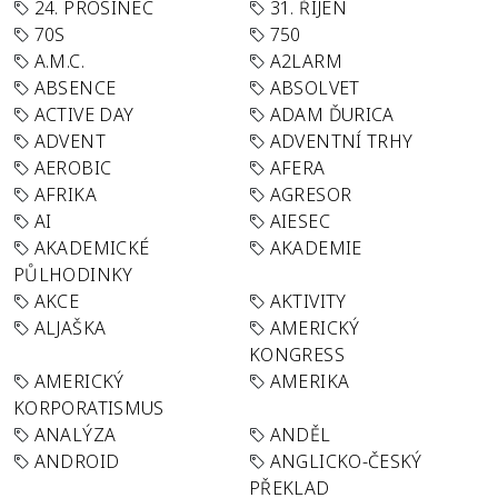
24. PROSINEC
31. ŘÍJEN
70S
750
A.M.C.
A2LARM
ABSENCE
ABSOLVET
ACTIVE DAY
ADAM ĎURICA
ADVENT
ADVENTNÍ TRHY
AEROBIC
AFERA
AFRIKA
AGRESOR
AI
AIESEC
AKADEMICKÉ
AKADEMIE
PŮLHODINKY
AKCE
AKTIVITY
ALJAŠKA
AMERICKÝ
KONGRESS
AMERICKÝ
AMERIKA
KORPORATISMUS
ANALÝZA
ANDĚL
ANDROID
ANGLICKO-ČESKÝ
PŘEKLAD