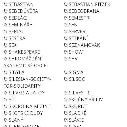
SEBASTIAN
SEBASTIAN FITZEK
SEBEDŮVĚRA
SEBEOBRANA
SEDLÁCI
SEMESTR
SEMINÁŘE
SEN
SERIÁL
SERVER
SESTRA
SETKÁNÍ
SEX
SEZNAMOVÁK
SHAKESPEARE
SHOW
SHROMÁŽDĚNÍ
SHV
AKADEMICKÉ OBCE
SIBYLA
SIGMA
SILESIAN-SOCIETY-
SILSOC
FOR-SOLIDARITY
SILVERTAL A JOY
SILVESTR
SÍŤ
SKOČNÝ PŘÍLIV
SKORO-NA-MIZINE
SKOŘICE
SKOTSKÉ DUDY
SLADKÉ
SLANÝ
SLÁVIE
SLENDERMAN
SLEVA