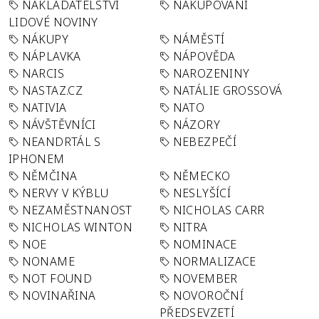
NAKLADATELSTVÍ
NAKUPOVÁNÍ
LIDOVÉ NOVINY
NÁKUPY
NÁMĚSTÍ
NÁPLAVKA
NÁPOVĚDA
NARCIS
NAROZENINY
NASTAZ.CZ
NATÁLIE GROSSOVÁ
NATIVIA
NATO
NÁVŠTĚVNÍCI
NÁZORY
NEANDRTÁL S
NEBEZPEČÍ
IPHONEM
NĚMČINA
NĚMECKO
NERVY V KÝBLU
NESLYŠÍCÍ
NEZAMĚSTNANOST
NICHOLAS CARR
NICHOLAS WINTON
NITRA
NOE
NOMINACE
NONAME
NORMALIZACE
NOT FOUND
NOVEMBER
NOVINAŘINA
NOVOROČNÍ
PŘEDSEVZETÍ