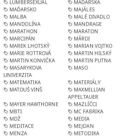
LUMBERSEXUAL
MAĎARSKA
MAĎARSKO
MAJÁLES
MALBA
MALÉ DIVADLO
MANDOLÍNA
MANDRAGE
MARATHON
MARATON
MARCIPÁN
MÁRDI
MAREK LHOTSKÝ
MARIAN VOJTKO
MARIE ROTTROVÁ
MARTIN HILSKÝ
MARTIN KONVIČKA
MARTIN PUTNA
MASARYKOVA
MASO
UNIVERZITA
MATEMATIKA
MATERIÁLY
MATOUŠ VINŠ
MAXMILLIAN
APPELTAUER
MAYER HAWTHORNE
MAZLÍČCI
MBTI
MC FABRIKA
MDŽ
MEDIA
MEDITACE
MEJDAN
MENZA
METODIKA