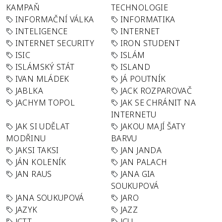
KAMPAŇ
TECHNOLOGIE
INFORMAČNÍ VÁLKA
INFORMATIKA
INTELIGENCE
INTERNET
INTERNET SECURITY
IRON STUDENT
ISIC
ISLÁM
ISLÁMSKÝ STÁT
ISLAND
IVAN MLÁDEK
JÁ POUTNÍK
JABLKA
JACK ROZPAROVAČ
JACHYM TOPOL
JAK SE CHRÁNIT NA
INTERNETU
JAK SI UDĚLAT
JAKOU MAJÍ ŠATY
MODŘINU
BARVU
JAKSI TAKSI
JAN JANDA
JÁN KOLENÍK
JAN PALACH
JAN RAUS
JANA GIA
SOUKUPOVÁ
JANA SOUKUPOVÁ
JARO
JAZYK
JAZZ
JCTT
JCU