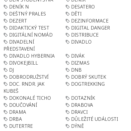
DENÍK N
DESATERO
DEŠTNÝ PRALES
DĚTI
DEZERT
DEZINFORMACE
DIDAKTICKÝ TEST
DIGITAL DANGER
DIGITÁLNÍ NOMÁD
DISTRIBUCE
DIVADELNÍ
DIVADLO
PŘEDSTAVENÍ
DIVADLO HYBERNIA
DIVÁK
DIVOKEJBILL
DIZMAS
DJ
DNB
DOBRODRUŽSTVÍ
DOBRÝ SKUTEK
DOC. RNDR. JAK
DOGTREKKING
KUBEŠ
DOKONALÉ TICHO
DOTAZNÍK
DOUČOVÁNÍ
DRABOVA
DRAMA
DRAVCI
DRBA
DŮLEŽITÉ UDÁLOSTI
DUTERTRE
DÝNĚ