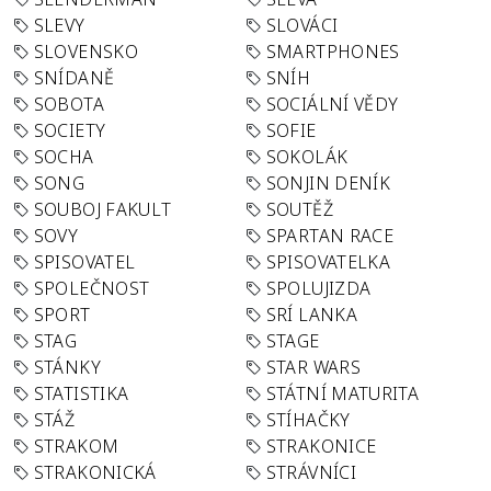
SLEVY
SLOVÁCI
SLOVENSKO
SMARTPHONES
SNÍDANĚ
SNÍH
SOBOTA
SOCIÁLNÍ VĚDY
SOCIETY
SOFIE
SOCHA
SOKOLÁK
SONG
SONJIN DENÍK
SOUBOJ FAKULT
SOUTĚŽ
SOVY
SPARTAN RACE
SPISOVATEL
SPISOVATELKA
SPOLEČNOST
SPOLUJIZDA
SPORT
SRÍ LANKA
STAG
STAGE
STÁNKY
STAR WARS
STATISTIKA
STÁTNÍ MATURITA
STÁŽ
STÍHAČKY
STRAKOM
STRAKONICE
STRAKONICKÁ
STRÁVNÍCI