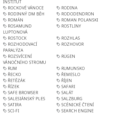
INSTITUT
ROCKOVÉ VÁNOCE
RODINA
RODINNÝ DM BĚH
RODODENDRON
ROMÁN
ROMAN POLANSKI
ROSAMUND
ROSTLINY
LUPTONOVÁ
ROSTOCK
ROZHLAS
ROZHODOVACÍ
ROZHOVOR
PARALÝZA
ROZSVÍCENÍ
RÜGEN
VÁNOČNÍHO STROMU
RUM
RUMUNSKO
ŘECKO
ŘEMESLO
ŘETĚZÁK
ŘÍJEN
ŘÍZEK
SAFARI
SAFE BROWSER
SALÁT
SALESIÁNSKÝ PLES
SALZBURG
SATIRA
SCÉNICKÉ ČTENÍ
SCI-FI
SEARCH ENGINE