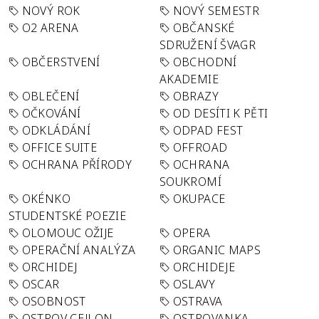
NOVÝ ROK
NOVÝ SEMESTR
O2 ARENA
OBČANSKÉ
SDRUŽENÍ ŠVAGR
OBČERSTVENÍ
OBCHODNÍ
AKADEMIE
OBLEČENÍ
OBRAZY
OČKOVÁNÍ
OD DESÍTI K PĚTI
ODKLÁDÁNÍ
ODPAD FEST
OFFICE SUITE
OFFROAD
OCHRANA PŘÍRODY
OCHRANA
SOUKROMÍ
OKÉNKO
OKUPACE
STUDENTSKÉ POEZIE
OLOMOUC OŽIJE
OPERA
OPERAČNÍ ANALÝZA
ORGANIC MAPS
ORCHIDEJ
ORCHIDEJE
OSCAR
OSLAVY
OSOBNOST
OSTRAVA
OSTROV CEJLON
OSTROVANKA