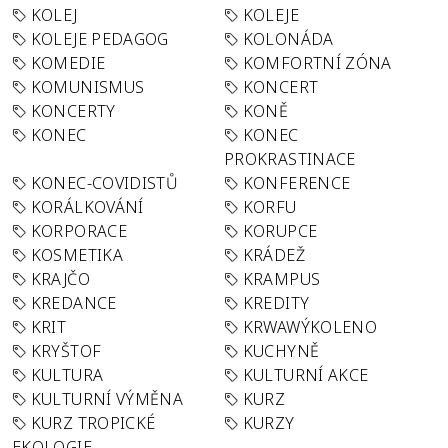
KOLEJ
KOLEJE
KOLEJE PEDAGOG
KOLONÁDA
KOMEDIE
KOMFORTNÍ ZÓNA
KOMUNISMUS
KONCERT
KONCERTY
KONĚ
KONEC
KONEC
PROKRASTINACE
KONEC-COVIDISTŮ
KONFERENCE
KORÁLKOVÁNÍ
KORFU
KORPORACE
KORUPCE
KOSMETIKA
KRÁDEŽ
KRAJČO
KRAMPUS
KREDANCE
KREDITY
KRIT
KRWAWÝKOLENO
KRYŠTOF
KUCHYNĚ
KULTURA
KULTURNÍ AKCE
KULTURNÍ VÝMĚNA
KURZ
KURZ TROPICKÉ
KURZY
EKOLOGIE