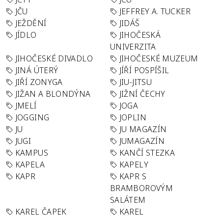
JČU
JEFFREY A. TUCKER
JEŽDĚNÍ
JIDÁŠ
JÍDLO
JIHOČESKÁ
UNIVERZITA
JIHOČESKÉ DIVADLO
JIHOČESKÉ MUZEUM
JINÁ ÚTERÝ
JÍŘÍ POSPÍŠIL
JIŘÍ ZONYGA
JIU-JITSU
JIŽAN A BLONDÝNA
JIŽNÍ ČECHY
JMELÍ
JOGA
JOGGING
JOPLIN
JU
JU MAGAZÍN
JUGI
JUMAGAZÍN
KAMPUS
KANČÍ STEZKA
KAPELA
KAPELY
KAPR
KAPR S
BRAMBOROVÝM
SALÁTEM
KAREL ČAPEK
KAREL