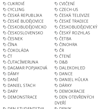
CUKROVÍ
CVIČENÍ
CYCLING
CZECH-US
ČESKÁ REPUBLIKA
ČESKÁ TELEVIZE
ČESKÉ BUDĚJOVICE
ČESKÉ TRADICE
ČESKOBUDĚJOVICKO
ČESKOBUDĚJOVICKÝ
ČESKOSLOVENSKO
ČESKÝ ROZHLAS
ČESNEK
ČETBA
ČÍNA
ČINOHRA
ČOKOLÁDA
ČR
ČT
ČTENÍ
ČUTACÍMERUNA
D&B
DAGMAR POPJAKOVÁ
DALEKOHLED
DÁMY
DANCE
DANĚ
DANIEL HŮLKA
DANIEL STACH
DÁRKY
DARY
DEMOKRACIE
DEMONSTRACE
DEN OTEVŘENÝCH
DVEŘÍ
DEN STUDENTSTVA
DENIK