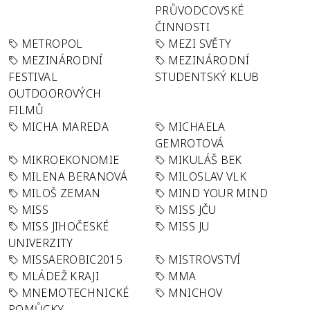
PRŮVODCOVSKÉ
ČINNOSTI
METROPOL
MEZI SVĚTY
MEZINÁRODNÍ
MEZINÁRODNÍ
FESTIVAL
STUDENTSKÝ KLUB
OUTDOOROVÝCH
FILMŮ
MICHA MAREDA
MICHAELA
GEMROTOVÁ
MIKROEKONOMIE
MIKULÁŠ BEK
MILENA BERANOVÁ
MILOSLAV VLK
MILOŠ ZEMAN
MIND YOUR MIND
MISS
MISS JČU
MISS JIHOČESKÉ
MISS JU
UNIVERZITY
MISSAEROBIC2015
MISTROVSTVÍ
MLÁDEŽ KRAJI
MMA
MNEMOTECHNICKÉ
MNICHOV
POMŮCKY