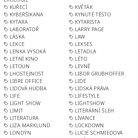
KUŘECÍ
KVĚTÁK
KYBERŠIKANA
KYNUTÉ TĚSTO
KYTARA
KYTARISTA
LABORATOŘ
LARRY PAGE
LÁSKA
LAW
LEKCE
LEKSES
LENKA VYSOKÁ
LETADLA
LETNÍ KINO
LÉTO
LETOUN
LEVNĚ
LHOSTEJNOST
LIBOR GRUBHOFFER
LIBRE OFFICE
LIDÉ
LIDOVÁ HUDBA
LIDSKÁ PRÁVA
LIFE
LIFESTYLE
LIGHT SHOW
LIGHTSHOW
LIMIT
LITERÁRNÍ ŠLEH
LITERATURA
LÍVANCE
LIZA MARKLUND
LOCKDOWN
LONDÝN
LUCIE SCHMIEDOVÁ