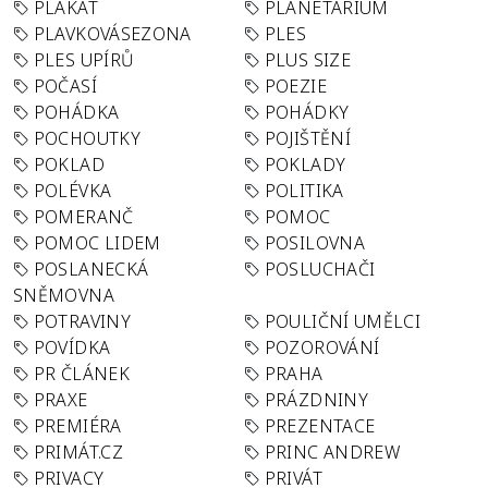
PLAKÁT
PLANETÁRIUM
PLAVKOVÁSEZONA
PLES
PLES UPÍRŮ
PLUS SIZE
POČASÍ
POEZIE
POHÁDKA
POHÁDKY
POCHOUTKY
POJIŠTĚNÍ
POKLAD
POKLADY
POLÉVKA
POLITIKA
POMERANČ
POMOC
POMOC LIDEM
POSILOVNA
POSLANECKÁ
POSLUCHAČI
SNĚMOVNA
POTRAVINY
POULIČNÍ UMĚLCI
POVÍDKA
POZOROVÁNÍ
PR ČLÁNEK
PRAHA
PRAXE
PRÁZDNINY
PREMIÉRA
PREZENTACE
PRIMÁT.CZ
PRINC ANDREW
PRIVACY
PRIVÁT