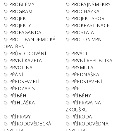
PROBLÉMY
PROFAJNŠMEKRY
PROGRAM
PROCHÁZKA
PROJEKT
PROJEKT SBOR
PROJEKTY
PROKRASTINACE
PROPAGANDA
PROSTATA
PROTI-PANDEMICKÁ
PROTON VPN
OPATŘENÍ
PRŮVODCOVÁNÍ
PRVÁCI
PRVNÍ KAZETA
PRVNÍ REPUBLIKA
PRVOTINA
PRYMULA
PŘÁNÍ
PŘEDNÁŠKA
PŘEDSEVZETÍ
PŘEDSTAVENÍ
PŘEDZÁPIS
PŘF
PŘÍBĚH
PŘÍBĚHY
PŘIHLÁŠKA
PŘÍPRAVA NA
ZKOUŠKU
PŘÍPRAVY
PŘÍRODA
PŘÍRODOVĚDECKÁ
PŘÍRODOVĚDNÁ
FAKULTA
FAKULTA