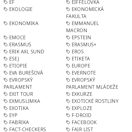
EF
EIFFELOVKA
EKOLOGIE
EKONOMICKÁ
FAKULTA
EKONOMIKA
EMMANUEL
MACRON
EMOCE
EPSTEIN
ERASMUS
ERASMUS+
ERIK AXL SUND
EROS
ESEJ
ETIKETA
ETIOPIE
EUROPE
EVA BUREŠOVÁ
EVERNOTE
EVROPSKÝ
EVROPSKÝ
PARLAMENT
PARLAMENT MLÁDEŽE
EXIT TOUR
EXKURZE
EXMUSLIMKA
EXOTICKÉ ROSTLINY
EXOTIKA
EXPLOZE
EYP
F-DROID
FABRIKA
FACEBOOK
FACT-CHECKERS
FAIR LIST