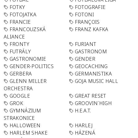
FOTKY
FOTOGRAFIE
FOTOJATKA
FOTONI
FRANCIE
FRANÇOIS
FRANCOUZSKÁ
FRANZ KAFKA
ALIANCE
FRONTY
FURIANT
FUTRÁLY
GASTRONOM
GASTRONOMIE
GENDER
GENDER-POLITICS
GEOCACHING
GERBERA
GERMANISTIKA
GLENN MILLER
GOJA MUSIC HALL
ORCHESTRA
GOOGLE
GREAT RESET
GROK
GROOVIN´HIGH
GYMNÁZIUM
H.E.A.T.
STRAKONICE
HALLOWEEN
HARLEJ
HARLEM SHAKE
HÁZENÁ