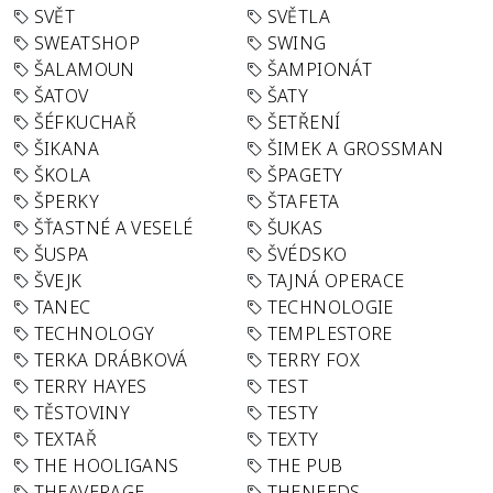
SVĚT
SVĚTLA
SWEATSHOP
SWING
ŠALAMOUN
ŠAMPIONÁT
ŠATOV
ŠATY
ŠÉFKUCHAŘ
ŠETŘENÍ
ŠIKANA
ŠIMEK A GROSSMAN
ŠKOLA
ŠPAGETY
ŠPERKY
ŠTAFETA
ŠŤASTNÉ A VESELÉ
ŠUKAS
ŠUSPA
ŠVÉDSKO
ŠVEJK
TAJNÁ OPERACE
TANEC
TECHNOLOGIE
TECHNOLOGY
TEMPLESTORE
TERKA DRÁBKOVÁ
TERRY FOX
TERRY HAYES
TEST
TĚSTOVINY
TESTY
TEXTAŘ
TEXTY
THE HOOLIGANS
THE PUB
THEAVERAGE
THENEEDS