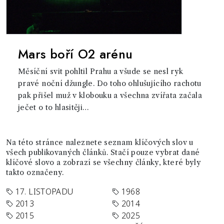
Mars boří O2 arénu
Měsíční svit pohltil Prahu a všude se nesl ryk
pravé noční džungle. Do toho ohlušujícího rachotu
pak přišel muž v klobouku a všechna zvířata začala
ječet o to hlasitěji…
Na této stránce naleznete seznam klíčových slov u
všech publikovaných článků. Stačí pouze vybrat dané
klíčové slovo a zobrazí se všechny články, které byly
takto označeny.
17. LISTOPADU
1968
2013
2014
2015
2025