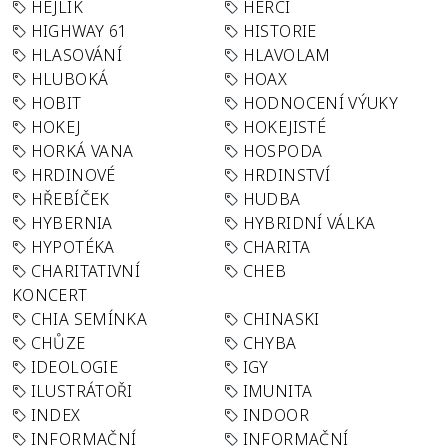
HEJLÍK
HERCI
HIGHWAY 61
HISTORIE
HLASOVÁNÍ
HLAVOLAM
HLUBOKÁ
HOAX
HOBIT
HODNOCENÍ VÝUKY
HOKEJ
HOKEJISTÉ
HORKÁ VANA
HOSPODA
HRDINOVÉ
HRDINSTVÍ
HŘEBÍČEK
HUDBA
HYBERNIA
HYBRIDNÍ VÁLKA
HYPOTÉKA
CHARITA
CHARITATIVNÍ
CHEB
KONCERT
CHIA SEMÍNKA
CHINASKI
CHŮZE
CHYBA
IDEOLOGIE
IGY
ILUSTRÁTOŘI
IMUNITA
INDEX
INDOOR
INFORMAČNÍ
INFORMAČNÍ