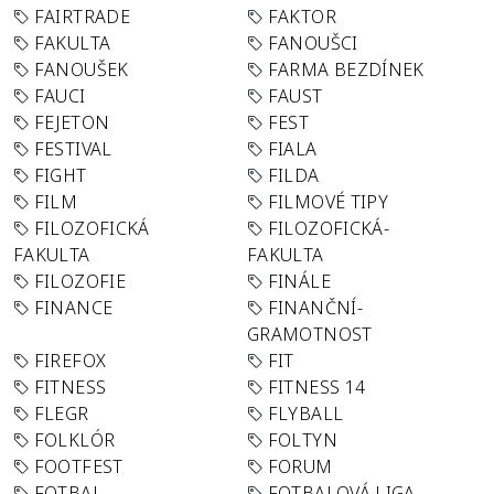
FAIRTRADE
FAKTOR
FAKULTA
FANOUŠCI
FANOUŠEK
FARMA BEZDÍNEK
FAUCI
FAUST
FEJETON
FEST
FESTIVAL
FIALA
FIGHT
FILDA
FILM
FILMOVÉ TIPY
FILOZOFICKÁ
FILOZOFICKÁ-
FAKULTA
FAKULTA
FILOZOFIE
FINÁLE
FINANCE
FINANČNÍ-
GRAMOTNOST
FIREFOX
FIT
FITNESS
FITNESS 14
FLEGR
FLYBALL
FOLKLÓR
FOLTYN
FOOTFEST
FORUM
FOTBAL
FOTBALOVÁ LIGA