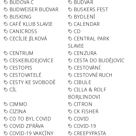
BUDOVA C
BUDVAR
BUDWEISER BUDVAR
BUSKERS FEST
BUSKING
BYDLENÍ
CAFÉ KLUB SLAVIE
CALENDAR
CANICROSS
CD
CECÍLIE JÍLKOVÁ
CENTRAL PARK
SLAVIE
CENTRUM
CENZURA
CESKEBUDEJOVICE
CESTA DO BUDĚJOVIC
CESTOPIS
CESTOVÁNÍ
CESTOVATELÉ
CESTOVNÍ RUCH
CESTY KE SVOBODĚ
CIBULE
CÍL
CILLA & ROLF
BÖRJLINDOVI
CIMMO
CITRON
CIZINA
CK FISHER
CO TO BYL COVID
COVID
COVID ZPRÁVA
COVID-19
COVID-19 VAKCÍNY
CREEPYPASTA