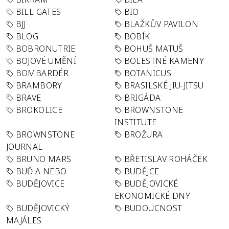
BILL GATES
BIO
BJJ
BLAŽKŮV PAVILON
BLOG
BOBÍK
BOBRONUTRIE
BOHUŠ MATUŠ
BOJOVÉ UMĚNÍ
BOLESTNÉ KAMENY
BOMBARDÉR
BOTANICUS
BRAMBORY
BRASILSKÉ JIU-JITSU
BRAVE
BRIGÁDA
BROKOLICE
BROWNSTONE
INSTITUTE
BROWNSTONE
BROŽURA
JOURNAL
BRUNO MARS
BŘETISLAV ROHÁČEK
BUĎ A NEBO
BUDĚJCE
BUDĚJOVICE
BUDĚJOVICKÉ
EKONOMICKÉ DNY
BUDĚJOVICKÝ
BUDOUCNOST
MAJÁLES