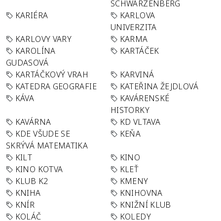
SCHWARZENBERG
KARIÉRA
KARLOVA
UNIVERZITA
KARLOVY VARY
KARMA
KAROLÍNA
KARTÁČEK
GUDASOVÁ
KARTÁČKOVÝ VRAH
KARVINÁ
KATEDRA GEOGRAFIE
KATEŘINA ŽEJDLOVÁ
KÁVA
KAVÁRENSKÉ
HISTORKY
KAVÁRNA
KD VLTAVA
KDE VŠUDE SE
KEŇA
SKRÝVÁ MATEMATIKA
KILT
KINO
KINO KOTVA
KLEŤ
KLUB K2
KMENY
KNIHA
KNIHOVNA
KNÍR
KNIŽNÍ KLUB
KOLÁČ
KOLEDY