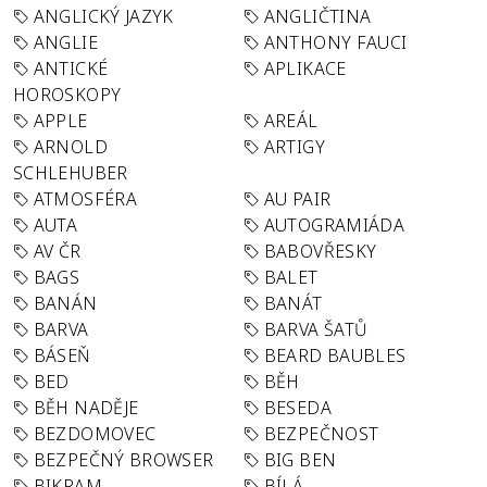
ANGLICKÝ JAZYK
ANGLIČTINA
ANGLIE
ANTHONY FAUCI
ANTICKÉ
APLIKACE
HOROSKOPY
APPLE
AREÁL
ARNOLD
ARTIGY
SCHLEHUBER
ATMOSFÉRA
AU PAIR
AUTA
AUTOGRAMIÁDA
AV ČR
BABOVŘESKY
BAGS
BALET
BANÁN
BANÁT
BARVA
BARVA ŠATŮ
BÁSEŇ
BEARD BAUBLES
BED
BĚH
BĚH NADĚJE
BESEDA
BEZDOMOVEC
BEZPEČNOST
BEZPEČNÝ BROWSER
BIG BEN
BIKRAM
BÍLÁ