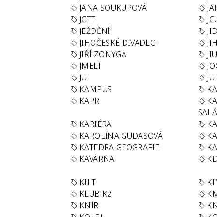
JANA SOUKUPOVÁ
JA
JCTT
JC
JEŽDĚNÍ
JI
JIHOČESKÉ DIVADLO
JI
JIŘÍ ZONYGA
JI
JMELÍ
JO
JU
JU
KAMPUS
KA
KAPR
K
SAL
KARIÉRA
KA
KAROLÍNA GUDASOVÁ
KA
KATEDRA GEOGRAFIE
KA
KAVÁRNA
KD
KILT
K
KLUB K2
K
KNÍR
KN