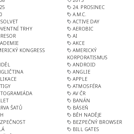
68
2013
25
24. PROSINEC
0
A.M.C.
SOLVET
ACTIVE DAY
VENTNÍ TRHY
AEROBIC
GRESOR
AI
KADEMIE
AKCE
ERICKÝ KONGRESS
AMERICKÝ
KORPORATISMUS
NDĚL
ANDROID
GLIČTINA
ANGLIE
LIKACE
APPLE
TIGY
ATMOSFÉRA
UTOGRAMIÁDA
AV ČR
LET
BANÁN
RVA ŠATŮ
BÁSEŇ
ĚH
BĚH NADĚJE
EZPEČNOST
BEZPEČNÝ BROWSER
LÁ
BILL GATES