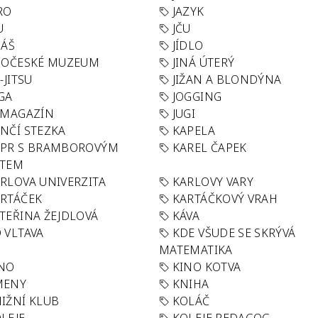
RO
JAZYK
U
JČU
DÁŠ
JÍDLO
HOČESKÉ MUZEUM
JINÁ ÚTERÝ
U-JITSU
JIŽAN A BLONDÝNA
GA
JOGGING
 MAGAZÍN
JUGI
NČÍ STEZKA
KAPELA
APR S BRAMBOROVÝM
KAREL ČAPEK
ÁTEM
RLOVA UNIVERZITA
KARLOVY VARY
RTÁČEK
KARTÁČKOVÝ VRAH
TEŘINA ŽEJDLOVÁ
KÁVA
 VLTAVA
KDE VŠUDE SE SKRÝVÁ
MATEMATIKA
INO
KINO KOTVA
MENY
KNIHA
IŽNÍ KLUB
KOLÁČ