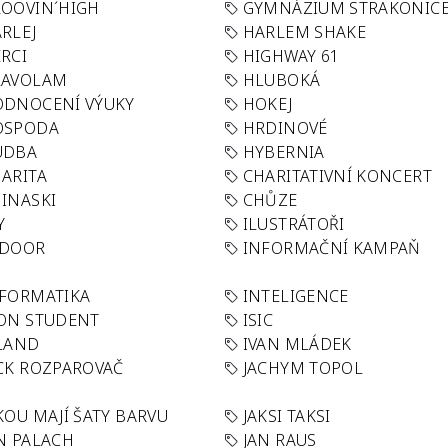
OOVIN´HIGH
GYMNÁZIUM STRAKONIC
RLEJ
HARLEM SHAKE
RCI
HIGHWAY 61
LAVOLAM
HLUBOKÁ
ODNOCENÍ VÝUKY
HOKEJ
OSPODA
HRDINOVÉ
UDBA
HYBERNIA
ARITA
CHARITATIVNÍ KONCERT
INASKI
CHŮZE
Y
ILUSTRÁTOŘI
NDOOR
INFORMAČNÍ KAMPAŇ
FORMATIKA
INTELIGENCE
ON STUDENT
ISIC
LAND
IVAN MLÁDEK
CK ROZPAROVAČ
JACHYM TOPOL
KOU MAJÍ ŠATY BARVU
JAKSI TAKSI
N PALACH
JAN RAUS