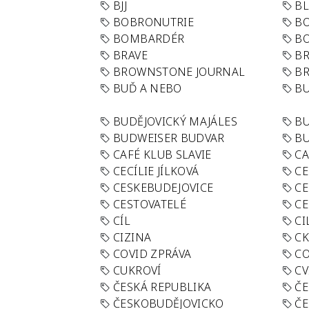
BJJ
BL
BOBRONUTRIE
B
BOMBARDÉR
BO
BRAVE
BR
BROWNSTONE JOURNAL
B
BUĎ A NEBO
BU
BUDĚJOVICKÝ MAJÁLES
B
BUDWEISER BUDVAR
BU
CAFÉ KLUB SLAVIE
C
CECÍLIE JÍLKOVÁ
CE
CESKEBUDEJOVICE
CE
CESTOVATELÉ
CE
CÍL
CI
CIZINA
CK
COVID ZPRÁVA
CO
CUKROVÍ
CV
ČESKÁ REPUBLIKA
ČE
ČESKOBUDĚJOVICKO
ČE