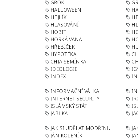
GROK
GR
HALLOWEEN
HA
HEJLÍK
HE
HLASOVÁNÍ
H
HOBIT
H
HORKÁ VANA
H
HŘEBÍČEK
H
HYPOTÉKA
CH
CHIA SEMÍNKA
CH
IDEOLOGIE
IG
INDEX
I
INFORMAČNÍ VÁLKA
IN
INTERNET SECURITY
IR
ISLÁMSKÝ STÁT
IS
JABLKA
JA
JAK SI UDĚLAT MODŘINU
JA
JÁN KOLENÍK
JA