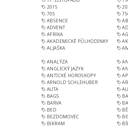
17. LISTOPADU
19
2015
20
70S
75
ABSENCE
AB
ADVENT
AD
AFRIKA
A
AKADEMICKÉ PŮLHODINKY
A
ALJAŠKA
AM
ANALÝZA
A
ANGLICKÝ JAZYK
AN
ANTICKÉ HOROSKOPY
AP
ARNOLD SCHLEHUBER
AR
AUTA
A
BAGS
BA
BARVA
BA
BED
B
BEZDOMOVEC
B
BIKRAM
BÍ