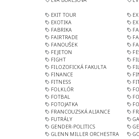
EVA BUREŠOVÁ
E
EXIT TOUR
EX
EXOTIKA
EX
FABRIKA
F
FAIRTRADE
F
FANOUŠEK
FA
FEJETON
FE
FIGHT
FI
FILOZOFICKÁ FAKULTA
FI
FINANCE
F
FITNESS
FI
FOLKLÓR
F
FOTBAL
FO
FOTOJATKA
F
FRANCOUZSKÁ ALIANCE
FR
FUTRÁLY
G
GENDER-POLITICS
G
GLENN MILLER ORCHESTRA
GO