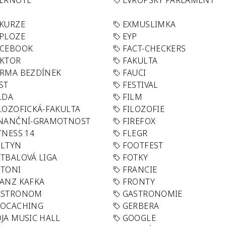
VERNOTE
EVROPSKÝ PARLAMENT
KURZE
EXMUSLIMKA
PLOZE
EYP
ACEBOOK
FACT-CHECKERS
AKTOR
FAKULTA
RMA BEZDÍNEK
FAUCI
ST
FESTIVAL
LDA
FILM
LOZOFICKÁ-FAKULTA
FILOZOFIE
INANČNÍ-GRAMOTNOST
FIREFOX
TNESS 14
FLEGR
OLTYN
FOOTFEST
TBALOVÁ LIGA
FOTKY
OTONI
FRANCIE
ANZ KAFKA
FRONTY
ASTRONOM
GASTRONOMIE
EOCACHING
GERBERA
JA MUSIC HALL
GOOGLE