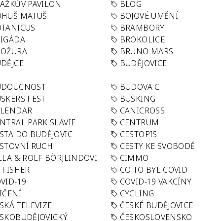
AŽKŮV PAVILON
BLOG
OHUŠ MATUŠ
BOJOVÉ UMĚNÍ
TANICUS
BRAMBORY
IGÁDA
BROKOLICE
ROŽURA
BRUNO MARS
DĚJCE
BUDĚJOVICE
UDOUCNOST
BUDOVA C
SKERS FEST
BUSKING
ALENDAR
CANICROSS
NTRAL PARK SLAVIE
CENTRUM
STA DO BUDĚJOVIC
CESTOPIS
STOVNÍ RUCH
CESTY KE SVOBODĚ
LLA & ROLF BÖRJLINDOVI
CIMMO
 FISHER
CO TO BYL COVID
VID-19
COVID-19 VAKCÍNY
IČENÍ
CYCLING
SKÁ TELEVIZE
ČESKÉ BUDĚJOVICE
SKOBUDĚJOVICKÝ
ČESKOSLOVENSKO