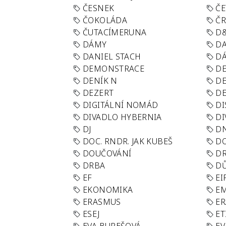
ČESNEK
ČE
ČOKOLÁDA
Č
ČUTACÍMERUNA
D
DÁMY
D
DANIEL STACH
D
DEMONSTRACE
DE
DENÍK N
DE
DEZERT
D
DIGITÁLNÍ NOMÁD
DI
DIVADLO HYBERNIA
DI
DJ
D
DOC. RNDR. JAK KUBEŠ
D
DOUČOVÁNÍ
D
DRBA
DŮ
EF
EI
EKONOMIKA
E
ERASMUS
E
ESEJ
ET