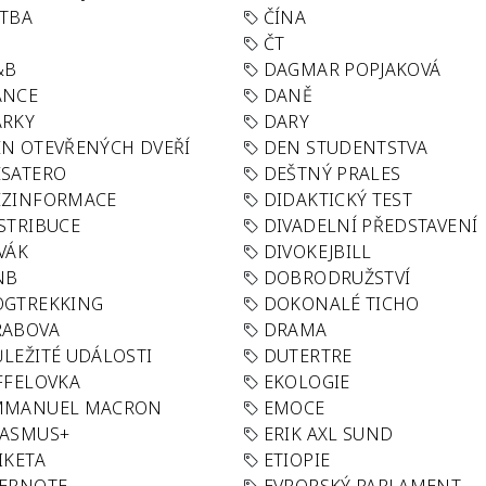
TBA
ČÍNA
R
ČT
&B
DAGMAR POPJAKOVÁ
ANCE
DANĚ
ÁRKY
DARY
N OTEVŘENÝCH DVEŘÍ
DEN STUDENTSTVA
SATERO
DEŠTNÝ PRALES
EZINFORMACE
DIDAKTICKÝ TEST
STRIBUCE
DIVADELNÍ PŘEDSTAVENÍ
VÁK
DIVOKEJBILL
NB
DOBRODRUŽSTVÍ
OGTREKKING
DOKONALÉ TICHO
RABOVA
DRAMA
LEŽITÉ UDÁLOSTI
DUTERTRE
FFELOVKA
EKOLOGIE
MMANUEL MACRON
EMOCE
RASMUS+
ERIK AXL SUND
IKETA
ETIOPIE