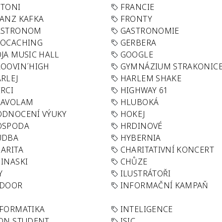
OTONI
FRANCIE
ANZ KAFKA
FRONTY
ASTRONOM
GASTRONOMIE
EOCACHING
GERBERA
JA MUSIC HALL
GOOGLE
OOVIN´HIGH
GYMNÁZIUM STRAKONIC
RLEJ
HARLEM SHAKE
RCI
HIGHWAY 61
LAVOLAM
HLUBOKÁ
ODNOCENÍ VÝUKY
HOKEJ
OSPODA
HRDINOVÉ
UDBA
HYBERNIA
ARITA
CHARITATIVNÍ KONCERT
INASKI
CHŮZE
Y
ILUSTRÁTOŘI
NDOOR
INFORMAČNÍ KAMPAŇ
FORMATIKA
INTELIGENCE
ON STUDENT
ISIC