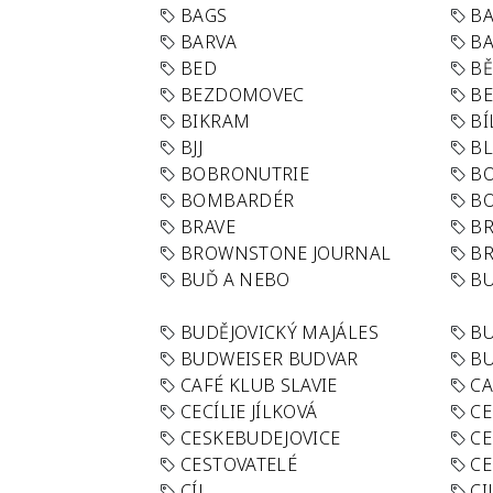
BAGS
BA
BARVA
BA
BED
B
BEZDOMOVEC
B
BIKRAM
BÍ
BJJ
BL
BOBRONUTRIE
B
BOMBARDÉR
BO
BRAVE
BR
BROWNSTONE JOURNAL
B
BUĎ A NEBO
BU
BUDĚJOVICKÝ MAJÁLES
B
BUDWEISER BUDVAR
BU
CAFÉ KLUB SLAVIE
C
CECÍLIE JÍLKOVÁ
CE
CESKEBUDEJOVICE
CE
CESTOVATELÉ
CE
CÍL
CI