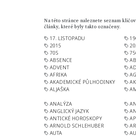
Na této stránce naleznete seznam klíčový
články, které byly takto označeny.
17. LISTOPADU
19
2015
20
70S
75
ABSENCE
AB
ADVENT
AD
AFRIKA
A
AKADEMICKÉ PŮLHODINKY
A
ALJAŠKA
AM
ANALÝZA
A
ANGLICKÝ JAZYK
AN
ANTICKÉ HOROSKOPY
AP
ARNOLD SCHLEHUBER
AR
AUTA
A