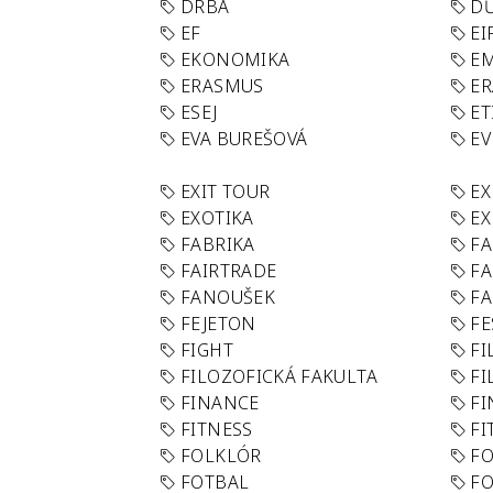
DRBA
DŮ
EF
EI
EKONOMIKA
E
ERASMUS
E
ESEJ
ET
EVA BUREŠOVÁ
E
EXIT TOUR
EX
EXOTIKA
EX
FABRIKA
F
FAIRTRADE
F
FANOUŠEK
FA
FEJETON
FE
FIGHT
FI
FILOZOFICKÁ FAKULTA
FI
FINANCE
F
FITNESS
FI
FOLKLÓR
F
FOTBAL
FO