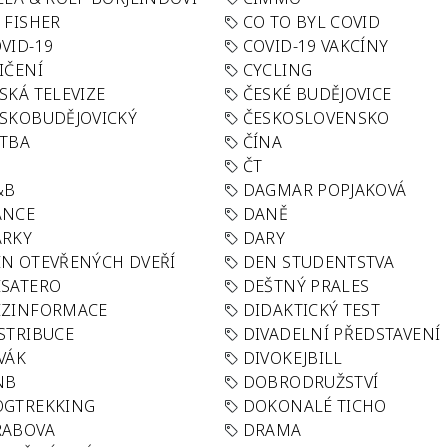
 FISHER
CO TO BYL COVID
VID-19
COVID-19 VAKCÍNY
IČENÍ
CYCLING
SKÁ TELEVIZE
ČESKÉ BUDĚJOVICE
SKOBUDĚJOVICKÝ
ČESKOSLOVENSKO
TBA
ČÍNA
R
ČT
&B
DAGMAR POPJAKOVÁ
ANCE
DANĚ
ÁRKY
DARY
N OTEVŘENÝCH DVEŘÍ
DEN STUDENTSTVA
SATERO
DEŠTNÝ PRALES
EZINFORMACE
DIDAKTICKÝ TEST
STRIBUCE
DIVADELNÍ PŘEDSTAVENÍ
VÁK
DIVOKEJBILL
NB
DOBRODRUŽSTVÍ
OGTREKKING
DOKONALÉ TICHO
RABOVA
DRAMA