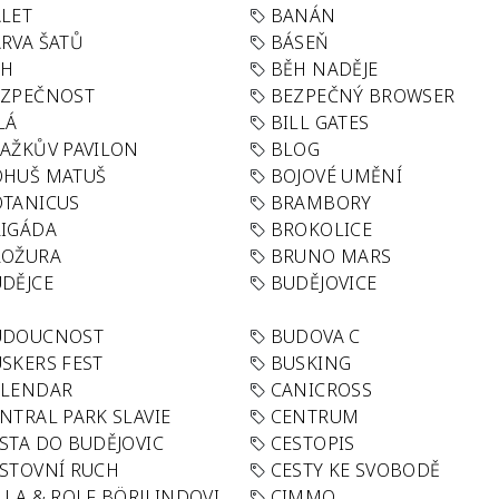
LET
BANÁN
RVA ŠATŮ
BÁSEŇ
ĚH
BĚH NADĚJE
EZPEČNOST
BEZPEČNÝ BROWSER
LÁ
BILL GATES
AŽKŮV PAVILON
BLOG
OHUŠ MATUŠ
BOJOVÉ UMĚNÍ
TANICUS
BRAMBORY
IGÁDA
BROKOLICE
ROŽURA
BRUNO MARS
DĚJCE
BUDĚJOVICE
UDOUCNOST
BUDOVA C
SKERS FEST
BUSKING
ALENDAR
CANICROSS
NTRAL PARK SLAVIE
CENTRUM
STA DO BUDĚJOVIC
CESTOPIS
STOVNÍ RUCH
CESTY KE SVOBODĚ
LLA & ROLF BÖRJLINDOVI
CIMMO