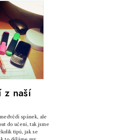
 z naší
 medvědí spánek, ale
ut do učení, tak jsme
kolik tipů, jak se
jak to děláme my.