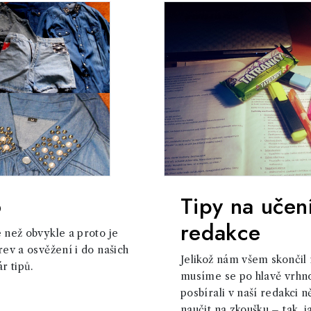
o
Tipy na učení
redakce
e než obvykle a proto je
rev a osvěžení i do našich
Jelikož nám všem skončil
r tipů.
musíme se po hlavě vrhno
posbírali v naší redakci ně
naučit na zkoušku – tak, 