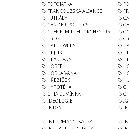
FOTOJATKA
F
FRANCOUZSKÁ ALIANCE
FR
FUTRÁLY
G
GENDER-POLITICS
G
GLENN MILLER ORCHESTRA
GO
GROK
GR
HALLOWEEN
HA
HEJLÍK
HE
HLASOVÁNÍ
H
HOBIT
H
HORKÁ VANA
H
HŘEBÍČEK
H
HYPOTÉKA
CH
CHIA SEMÍNKA
CH
IDEOLOGIE
IG
INDEX
I
INFORMAČNÍ VÁLKA
IN
INTERNET SECURITY
IR