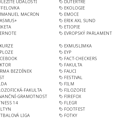
LEŽITÉ UDÁLOSTI
DUTERTRE
FFELOVKA
EKOLOGIE
MMANUEL MACRON
EMOCE
RASMUS+
ERIK AXL SUND
IKETA
ETIOPIE
VERNOTE
EVROPSKÝ PARLAMENT
KURZE
EXMUSLIMKA
PLOZE
EYP
ACEBOOK
FACT-CHECKERS
AKTOR
FAKULTA
RMA BEZDÍNEK
FAUCI
ST
FESTIVAL
LDA
FILM
LOZOFICKÁ-FAKULTA
FILOZOFIE
INANČNÍ-GRAMOTNOST
FIREFOX
TNESS 14
FLEGR
OLTYN
FOOTFEST
TBALOVÁ LIGA
FOTKY