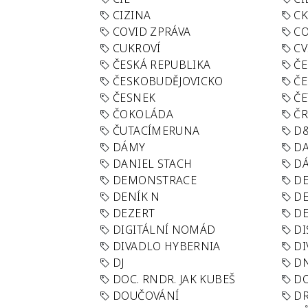
CIZINA
CK
COVID ZPRÁVA
CO
CUKROVÍ
CV
ČESKÁ REPUBLIKA
ČE
ČESKOBUDĚJOVICKO
ČE
ČESNEK
ČE
ČOKOLÁDA
Č
ČUTACÍMERUNA
D
DÁMY
D
DANIEL STACH
D
DEMONSTRACE
DE
DENÍK N
DE
DEZERT
D
DIGITÁLNÍ NOMÁD
DI
DIVADLO HYBERNIA
DI
DJ
D
DOC. RNDR. JAK KUBEŠ
D
DOUČOVÁNÍ
D