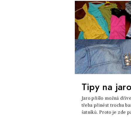
Tipy na jar
Jaro přišlo možná dřív
třeba přinést trochu ba
šatníků. Proto je zde pá