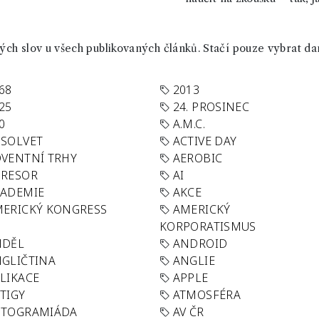
ch slov u všech publikovaných článků. Stačí pouze vybrat da
68
2013
25
24. PROSINEC
0
A.M.C.
SOLVET
ACTIVE DAY
VENTNÍ TRHY
AEROBIC
GRESOR
AI
KADEMIE
AKCE
ERICKÝ KONGRESS
AMERICKÝ
KORPORATISMUS
NDĚL
ANDROID
GLIČTINA
ANGLIE
LIKACE
APPLE
TIGY
ATMOSFÉRA
UTOGRAMIÁDA
AV ČR