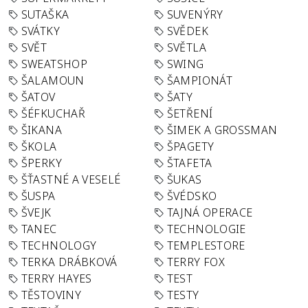
SUTAŠKA
SUVENÝRY
SVÁTKY
SVĚDEK
SVĚT
SVĚTLA
SWEATSHOP
SWING
ŠALAMOUN
ŠAMPIONÁT
ŠATOV
ŠATY
ŠÉFKUCHAŘ
ŠETŘENÍ
ŠIKANA
ŠIMEK A GROSSMAN
ŠKOLA
ŠPAGETY
ŠPERKY
ŠTAFETA
ŠŤASTNÉ A VESELÉ
ŠUKAS
ŠUSPA
ŠVÉDSKO
ŠVEJK
TAJNÁ OPERACE
TANEC
TECHNOLOGIE
TECHNOLOGY
TEMPLESTORE
TERKA DRÁBKOVÁ
TERRY FOX
TERRY HAYES
TEST
TĚSTOVINY
TESTY