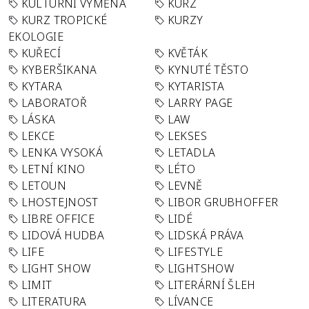
KULTURNÍ VÝMĚNA
KURZ
KURZ TROPICKÉ
KURZY
EKOLOGIE
KUŘECÍ
KVĚTÁK
KYBERŠIKANA
KYNUTÉ TĚSTO
KYTARA
KYTARISTA
LABORATOŘ
LARRY PAGE
LÁSKA
LAW
LEKCE
LEKSES
LENKA VYSOKÁ
LETADLA
LETNÍ KINO
LÉTO
LETOUN
LEVNĚ
LHOSTEJNOST
LIBOR GRUBHOFFER
LIBRE OFFICE
LIDÉ
LIDOVÁ HUDBA
LIDSKÁ PRÁVA
LIFE
LIFESTYLE
LIGHT SHOW
LIGHTSHOW
LIMIT
LITERÁRNÍ ŠLEH
LITERATURA
LÍVANCE