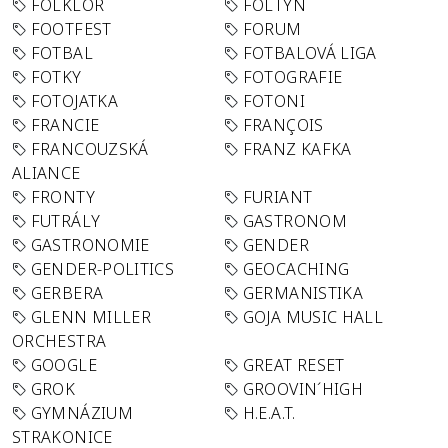
FOLKLÓR
FOLTYN
FOOTFEST
FORUM
FOTBAL
FOTBALOVÁ LIGA
FOTKY
FOTOGRAFIE
FOTOJATKA
FOTONI
FRANCIE
FRANÇOIS
FRANCOUZSKÁ
FRANZ KAFKA
ALIANCE
FRONTY
FURIANT
FUTRÁLY
GASTRONOM
GASTRONOMIE
GENDER
GENDER-POLITICS
GEOCACHING
GERBERA
GERMANISTIKA
GLENN MILLER
GOJA MUSIC HALL
ORCHESTRA
GOOGLE
GREAT RESET
GROK
GROOVIN´HIGH
GYMNÁZIUM
H.E.A.T.
STRAKONICE