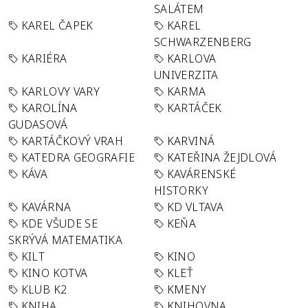
SALÁTEM
KAREL ČAPEK
KAREL
SCHWARZENBERG
KARIÉRA
KARLOVA
UNIVERZITA
KARLOVY VARY
KARMA
KAROLÍNA
KARTÁČEK
GUDASOVÁ
KARTÁČKOVÝ VRAH
KARVINÁ
KATEDRA GEOGRAFIE
KATEŘINA ŽEJDLOVÁ
KÁVA
KAVÁRENSKÉ
HISTORKY
KAVÁRNA
KD VLTAVA
KDE VŠUDE SE
KEŇA
SKRÝVÁ MATEMATIKA
KILT
KINO
KINO KOTVA
KLEŤ
KLUB K2
KMENY
KNIHA
KNIHOVNA