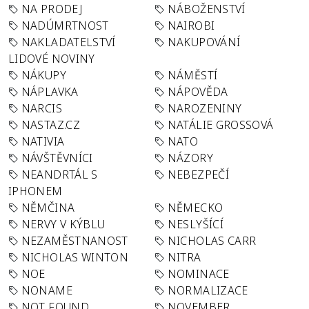
NA PRODEJ
NÁBOŽENSTVÍ
NADÚMRTNOST
NAIROBI
NAKLADATELSTVÍ
NAKUPOVÁNÍ
LIDOVÉ NOVINY
NÁKUPY
NÁMĚSTÍ
NÁPLAVKA
NÁPOVĚDA
NARCIS
NAROZENINY
NASTAZ.CZ
NATÁLIE GROSSOVÁ
NATIVIA
NATO
NÁVŠTĚVNÍCI
NÁZORY
NEANDRTÁL S
NEBEZPEČÍ
IPHONEM
NĚMČINA
NĚMECKO
NERVY V KÝBLU
NESLYŠÍCÍ
NEZAMĚSTNANOST
NICHOLAS CARR
NICHOLAS WINTON
NITRA
NOE
NOMINACE
NONAME
NORMALIZACE
NOT FOUND
NOVEMBER