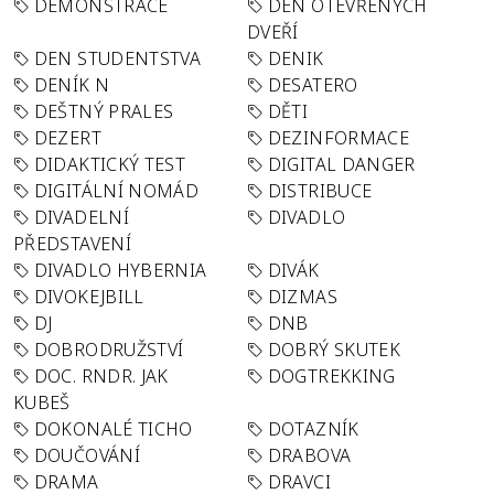
DEMONSTRACE
DEN OTEVŘENÝCH
DVEŘÍ
DEN STUDENTSTVA
DENIK
DENÍK N
DESATERO
DEŠTNÝ PRALES
DĚTI
DEZERT
DEZINFORMACE
DIDAKTICKÝ TEST
DIGITAL DANGER
DIGITÁLNÍ NOMÁD
DISTRIBUCE
DIVADELNÍ
DIVADLO
PŘEDSTAVENÍ
DIVADLO HYBERNIA
DIVÁK
DIVOKEJBILL
DIZMAS
DJ
DNB
DOBRODRUŽSTVÍ
DOBRÝ SKUTEK
DOC. RNDR. JAK
DOGTREKKING
KUBEŠ
DOKONALÉ TICHO
DOTAZNÍK
DOUČOVÁNÍ
DRABOVA
DRAMA
DRAVCI