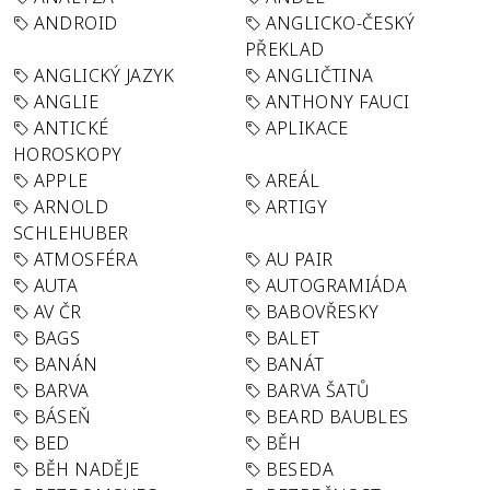
ANDROID
ANGLICKO-ČESKÝ
PŘEKLAD
ANGLICKÝ JAZYK
ANGLIČTINA
ANGLIE
ANTHONY FAUCI
ANTICKÉ
APLIKACE
HOROSKOPY
APPLE
AREÁL
ARNOLD
ARTIGY
SCHLEHUBER
ATMOSFÉRA
AU PAIR
AUTA
AUTOGRAMIÁDA
AV ČR
BABOVŘESKY
BAGS
BALET
BANÁN
BANÁT
BARVA
BARVA ŠATŮ
BÁSEŇ
BEARD BAUBLES
BED
BĚH
BĚH NADĚJE
BESEDA