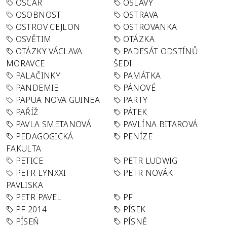
OSCAR
OSLAVY
OSOBNOST
OSTRAVA
OSTROV CEJLON
OSTROVANKA
OSVĚTIM
OTÁZKA
OTÁZKY VÁCLAVA
PADESÁT ODSTÍNŮ
MORAVCE
ŠEDI
PALAČINKY
PAMÁTKA
PANDEMIE
PÁNOVÉ
PAPUA NOVA GUINEA
PARTY
PAŘÍŽ
PÁTEK
PAVLA SMETANOVÁ
PAVLÍNA BITAROVÁ
PEDAGOGICKÁ
PENÍZE
FAKULTA
PETICE
PETR LUDWIG
PETR LYNXXI
PETR NOVÁK
PAVLISKA
PETR PAVEL
PF
PF 2014
PÍSEK
PÍSEŇ
PÍSNĚ