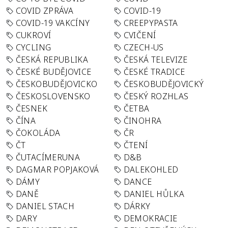
COVID ZPRÁVA
COVID-19
COVID-19 VAKCÍNY
CREEPYPASTA
CUKROVÍ
CVIČENÍ
CYCLING
CZECH-US
ČESKÁ REPUBLIKA
ČESKÁ TELEVIZE
ČESKÉ BUDĚJOVICE
ČESKÉ TRADICE
ČESKOBUDĚJOVICKO
ČESKOBUDĚJOVICKÝ
ČESKOSLOVENSKO
ČESKÝ ROZHLAS
ČESNEK
ČETBA
ČÍNA
ČINOHRA
ČOKOLÁDA
ČR
ČT
ČTENÍ
ČUTACÍMERUNA
D&B
DAGMAR POPJAKOVÁ
DALEKOHLED
DÁMY
DANCE
DANĚ
DANIEL HŮLKA
DANIEL STACH
DÁRKY
DARY
DEMOKRACIE