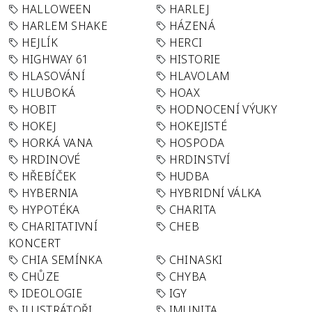
HALLOWEEN
HARLEJ
HARLEM SHAKE
HÁZENÁ
HEJLÍK
HERCI
HIGHWAY 61
HISTORIE
HLASOVÁNÍ
HLAVOLAM
HLUBOKÁ
HOAX
HOBIT
HODNOCENÍ VÝUKY
HOKEJ
HOKEJISTÉ
HORKÁ VANA
HOSPODA
HRDINOVÉ
HRDINSTVÍ
HŘEBÍČEK
HUDBA
HYBERNIA
HYBRIDNÍ VÁLKA
HYPOTÉKA
CHARITA
CHARITATIVNÍ
CHEB
KONCERT
CHIA SEMÍNKA
CHINASKI
CHŮZE
CHYBA
IDEOLOGIE
IGY
ILUSTRÁTOŘI
IMUNITA