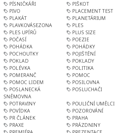
PÍSNIČKÁŘI
PIŠKOT
PIVO
PLACEMENT TEST
PLAKÁT
PLANETÁRIUM
PLAVKOVÁSEZONA
PLES
PLES UPÍRŮ
PLUS SIZE
POČASÍ
POEZIE
POHÁDKA
POHÁDKY
POCHOUTKY
POJIŠTĚNÍ
POKLAD
POKLADY
POLÉVKA
POLITIKA
POMERANČ
POMOC
POMOC LIDEM
POSILOVNA
POSLANECKÁ
POSLUCHAČI
SNĚMOVNA
POTRAVINY
POULIČNÍ UMĚLCI
POVÍDKA
POZOROVÁNÍ
PR ČLÁNEK
PRAHA
PRAXE
PRÁZDNINY
PREMIÉRA
PREZENTACE