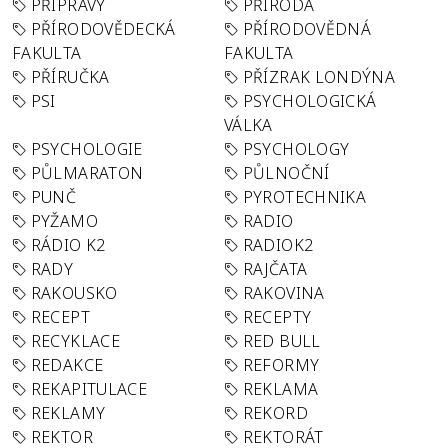
PŘÍPRAVY
PŘÍRODA
PŘÍRODOVĚDECKÁ
PŘÍRODOVĚDNÁ
FAKULTA
FAKULTA
PŘÍRUČKA
PŘÍZRAK LONDÝNA
PSI
PSYCHOLOGICKÁ
VÁLKA
PSYCHOLOGIE
PSYCHOLOGY
PŮLMARATON
PŮLNOČNÍ
PUNČ
PYROTECHNIKA
PYŽAMO
RADIO
RÁDIO K2
RADIOK2
RADY
RAJČATA
RAKOUSKO
RAKOVINA
RECEPT
RECEPTY
RECYKLACE
RED BULL
REDAKCE
REFORMY
REKAPITULACE
REKLAMA
REKLAMY
REKORD
REKTOR
REKTORÁT