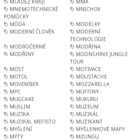
MLÁDEŽ KRAJI
MMA
MNEMOTECHNICKÉ
MNICHOV
POMŮCKY
MÓDA
MODELKY
MODERNÍ ČLOVĚK
MODERNÍ
TECHNOLOGIE
MODROČERNÉ
MODŘINA
MODŘINY
MOONSHINE JUNGLE
TOUR
MOST
MOTIVACE
MOTOL
MOUSTACHE
MOVEMBER
MOZZARELLA
MPC
MUFFINY
MUGCAKE
MUKURU
MUSLIM
MUZEUM
MUZIKA
MUZIKÁL
MUZIKÁL MEFISTO
MUZIKANT
MYŠLENÍ
MYŠLENKOVÉ MAPY
MÝTY
MZUNGU