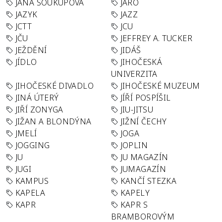
JANA SOUKUPOVÁ
JARO
JAZYK
JAZZ
JCTT
JCU
JČU
JEFFREY A. TUCKER
JEŽDĚNÍ
JIDÁŠ
JÍDLO
JIHOČESKÁ
UNIVERZITA
JIHOČESKÉ DIVADLO
JIHOČESKÉ MUZEUM
JINÁ ÚTERÝ
JÍŘÍ POSPÍŠIL
JIŘÍ ZONYGA
JIU-JITSU
JIŽAN A BLONDÝNA
JIŽNÍ ČECHY
JMELÍ
JOGA
JOGGING
JOPLIN
JU
JU MAGAZÍN
JUGI
JUMAGAZÍN
KAMPUS
KANČÍ STEZKA
KAPELA
KAPELY
KAPR
KAPR S
BRAMBOROVÝM