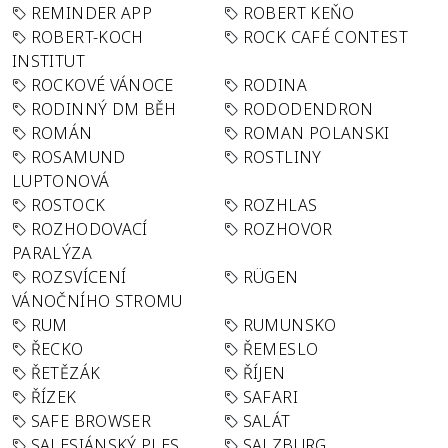
REMINDER APP
ROBERT KEŇO
ROBERT-KOCH
ROCK CAFÉ CONTEST
INSTITUT
ROCKOVÉ VÁNOCE
RODINA
RODINNÝ DM BĚH
RODODENDRON
ROMÁN
ROMAN POLANSKI
ROSAMUND
ROSTLINY
LUPTONOVÁ
ROSTOCK
ROZHLAS
ROZHODOVACÍ
ROZHOVOR
PARALÝZA
ROZSVÍCENÍ
RÜGEN
VÁNOČNÍHO STROMU
RUM
RUMUNSKO
ŘECKO
ŘEMESLO
ŘETĚZÁK
ŘÍJEN
ŘÍZEK
SAFARI
SAFE BROWSER
SALÁT
SALESIÁNSKÝ PLES
SALZBURG