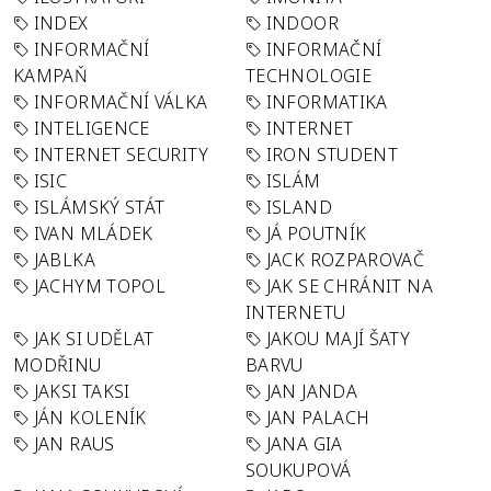
INDEX
INDOOR
INFORMAČNÍ
INFORMAČNÍ
KAMPAŇ
TECHNOLOGIE
INFORMAČNÍ VÁLKA
INFORMATIKA
INTELIGENCE
INTERNET
INTERNET SECURITY
IRON STUDENT
ISIC
ISLÁM
ISLÁMSKÝ STÁT
ISLAND
IVAN MLÁDEK
JÁ POUTNÍK
JABLKA
JACK ROZPAROVAČ
JACHYM TOPOL
JAK SE CHRÁNIT NA
INTERNETU
JAK SI UDĚLAT
JAKOU MAJÍ ŠATY
MODŘINU
BARVU
JAKSI TAKSI
JAN JANDA
JÁN KOLENÍK
JAN PALACH
JAN RAUS
JANA GIA
SOUKUPOVÁ