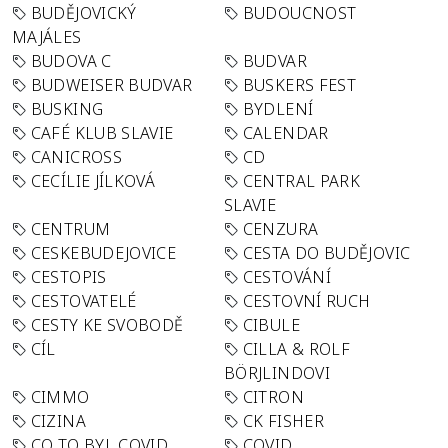
BUDĚJOVICKÝ
BUDOUCNOST
MAJÁLES
BUDOVA C
BUDVAR
BUDWEISER BUDVAR
BUSKERS FEST
BUSKING
BYDLENÍ
CAFÉ KLUB SLAVIE
CALENDAR
CANICROSS
CD
CECÍLIE JÍLKOVÁ
CENTRAL PARK
SLAVIE
CENTRUM
CENZURA
CESKEBUDEJOVICE
CESTA DO BUDĚJOVIC
CESTOPIS
CESTOVÁNÍ
CESTOVATELÉ
CESTOVNÍ RUCH
CESTY KE SVOBODĚ
CIBULE
CÍL
CILLA & ROLF
BÖRJLINDOVI
CIMMO
CITRON
CIZINA
CK FISHER
CO TO BYL COVID
COVID