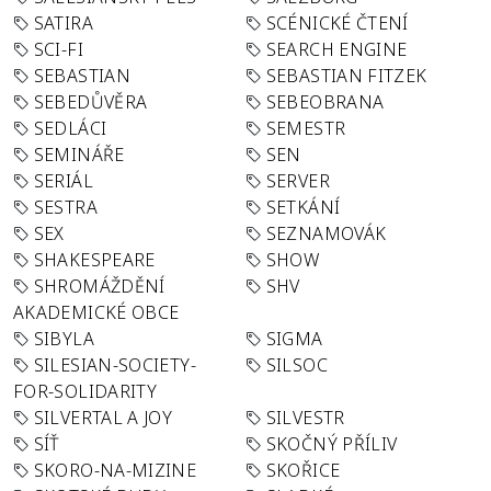
SATIRA
SCÉNICKÉ ČTENÍ
SCI-FI
SEARCH ENGINE
SEBASTIAN
SEBASTIAN FITZEK
SEBEDŮVĚRA
SEBEOBRANA
SEDLÁCI
SEMESTR
SEMINÁŘE
SEN
SERIÁL
SERVER
SESTRA
SETKÁNÍ
SEX
SEZNAMOVÁK
SHAKESPEARE
SHOW
SHROMÁŽDĚNÍ
SHV
AKADEMICKÉ OBCE
SIBYLA
SIGMA
SILESIAN-SOCIETY-
SILSOC
FOR-SOLIDARITY
SILVERTAL A JOY
SILVESTR
SÍŤ
SKOČNÝ PŘÍLIV
SKORO-NA-MIZINE
SKOŘICE