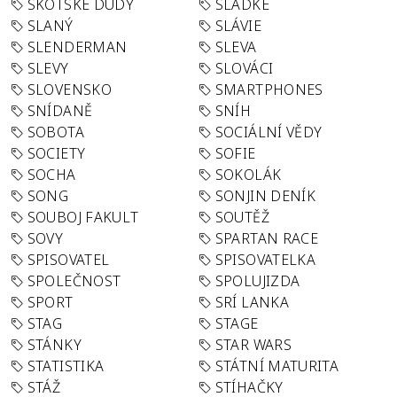
SKOTSKÉ DUDY
SLADKÉ
SLANÝ
SLÁVIE
SLENDERMAN
SLEVA
SLEVY
SLOVÁCI
SLOVENSKO
SMARTPHONES
SNÍDANĚ
SNÍH
SOBOTA
SOCIÁLNÍ VĚDY
SOCIETY
SOFIE
SOCHA
SOKOLÁK
SONG
SONJIN DENÍK
SOUBOJ FAKULT
SOUTĚŽ
SOVY
SPARTAN RACE
SPISOVATEL
SPISOVATELKA
SPOLEČNOST
SPOLUJIZDA
SPORT
SRÍ LANKA
STAG
STAGE
STÁNKY
STAR WARS
STATISTIKA
STÁTNÍ MATURITA
STÁŽ
STÍHAČKY