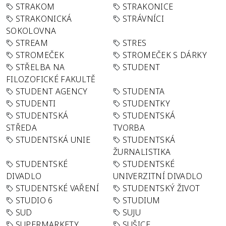
STRAKOM
STRAKONICE
STRAKONICKÁ
STRÁVNÍCI
SOKOLOVNA
STREAM
STRES
STROMEČEK
STROMEČEK S DÁRKY
STŘELBA NA
STUDENT
FILOZOFICKÉ FAKULTĚ
STUDENT AGENCY
STUDENTA
STUDENTI
STUDENTKY
STUDENTSKÁ
STUDENTSKÁ
STŘEDA
TVORBA
STUDENTSKÁ UNIE
STUDENTSKÁ
ŽURNALISTIKA
STUDENTSKÉ
STUDENTSKÉ
DIVADLO
UNIVERZITNÍ DIVADLO
STUDENTSKÉ VAŘENÍ
STUDENTSKÝ ŽIVOT
STUDIO 6
STUDIUM
SUD
SUJU
SUPERMARKETY
SUŠICE