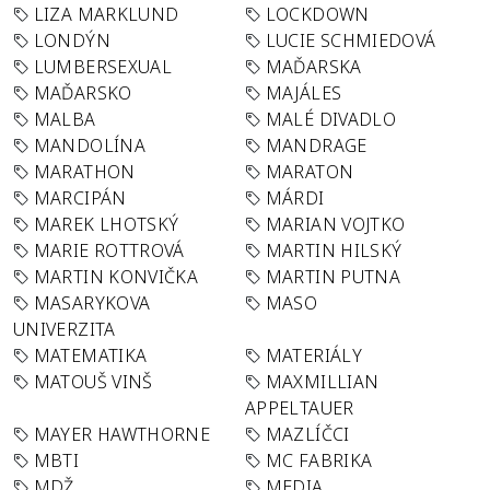
LIZA MARKLUND
LOCKDOWN
LONDÝN
LUCIE SCHMIEDOVÁ
LUMBERSEXUAL
MAĎARSKA
MAĎARSKO
MAJÁLES
MALBA
MALÉ DIVADLO
MANDOLÍNA
MANDRAGE
MARATHON
MARATON
MARCIPÁN
MÁRDI
MAREK LHOTSKÝ
MARIAN VOJTKO
MARIE ROTTROVÁ
MARTIN HILSKÝ
MARTIN KONVIČKA
MARTIN PUTNA
MASARYKOVA
MASO
UNIVERZITA
MATEMATIKA
MATERIÁLY
MATOUŠ VINŠ
MAXMILLIAN
APPELTAUER
MAYER HAWTHORNE
MAZLÍČCI
MBTI
MC FABRIKA
MDŽ
MEDIA