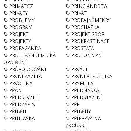
PRIMÁT.CZ
PRINC ANDREW
PRIVACY
PRIVÁT
PROBLÉMY
PROFAJNŠMEKRY
PROGRAM
PROCHÁZKA
PROJEKT
PROJEKT SBOR
PROJEKTY
PROKRASTINACE
PROPAGANDA
PROSTATA
PROTI-PANDEMICKÁ
PROTON VPN
OPATŘENÍ
PRŮVODCOVÁNÍ
PRVÁCI
PRVNÍ KAZETA
PRVNÍ REPUBLIKA
PRVOTINA
PRYMULA
PŘÁNÍ
PŘEDNÁŠKA
PŘEDSEVZETÍ
PŘEDSTAVENÍ
PŘEDZÁPIS
PŘF
PŘÍBĚH
PŘÍBĚHY
PŘIHLÁŠKA
PŘÍPRAVA NA
ZKOUŠKU