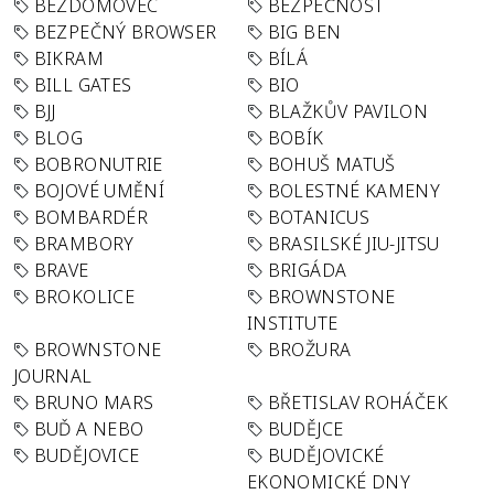
BEZDOMOVEC
BEZPEČNOST
BEZPEČNÝ BROWSER
BIG BEN
BIKRAM
BÍLÁ
BILL GATES
BIO
BJJ
BLAŽKŮV PAVILON
BLOG
BOBÍK
BOBRONUTRIE
BOHUŠ MATUŠ
BOJOVÉ UMĚNÍ
BOLESTNÉ KAMENY
BOMBARDÉR
BOTANICUS
BRAMBORY
BRASILSKÉ JIU-JITSU
BRAVE
BRIGÁDA
BROKOLICE
BROWNSTONE
INSTITUTE
BROWNSTONE
BROŽURA
JOURNAL
BRUNO MARS
BŘETISLAV ROHÁČEK
BUĎ A NEBO
BUDĚJCE
BUDĚJOVICE
BUDĚJOVICKÉ
EKONOMICKÉ DNY