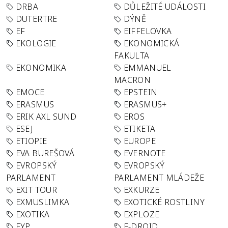
DRBA
DŮLEŽITÉ UDÁLOSTI
DUTERTRE
DÝNĚ
EF
EIFFELOVKA
EKOLOGIE
EKONOMICKÁ
FAKULTA
EKONOMIKA
EMMANUEL
MACRON
EMOCE
EPSTEIN
ERASMUS
ERASMUS+
ERIK AXL SUND
EROS
ESEJ
ETIKETA
ETIOPIE
EUROPE
EVA BUREŠOVÁ
EVERNOTE
EVROPSKÝ
EVROPSKÝ
PARLAMENT
PARLAMENT MLÁDEŽE
EXIT TOUR
EXKURZE
EXMUSLIMKA
EXOTICKÉ ROSTLINY
EXOTIKA
EXPLOZE
EYP
F-DROID