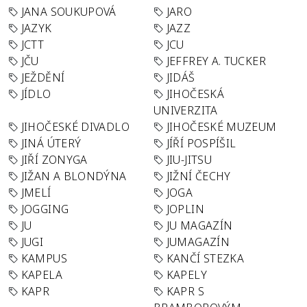
JANA SOUKUPOVÁ
JARO
JAZYK
JAZZ
JCTT
JCU
JČU
JEFFREY A. TUCKER
JEŽDĚNÍ
JIDÁŠ
JÍDLO
JIHOČESKÁ
UNIVERZITA
JIHOČESKÉ DIVADLO
JIHOČESKÉ MUZEUM
JINÁ ÚTERÝ
JÍŘÍ POSPÍŠIL
JIŘÍ ZONYGA
JIU-JITSU
JIŽAN A BLONDÝNA
JIŽNÍ ČECHY
JMELÍ
JOGA
JOGGING
JOPLIN
JU
JU MAGAZÍN
JUGI
JUMAGAZÍN
KAMPUS
KANČÍ STEZKA
KAPELA
KAPELY
KAPR
KAPR S