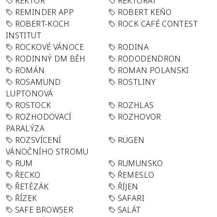
REKTOR
REKTORÁT
REMINDER APP
ROBERT KEŇO
ROBERT-KOCH
ROCK CAFÉ CONTEST
INSTITUT
ROCKOVÉ VÁNOCE
RODINA
RODINNÝ DM BĚH
RODODENDRON
ROMÁN
ROMAN POLANSKI
ROSAMUND
ROSTLINY
LUPTONOVÁ
ROSTOCK
ROZHLAS
ROZHODOVACÍ
ROZHOVOR
PARALÝZA
ROZSVÍCENÍ
RÜGEN
VÁNOČNÍHO STROMU
RUM
RUMUNSKO
ŘECKO
ŘEMESLO
ŘETĚZÁK
ŘÍJEN
ŘÍZEK
SAFARI
SAFE BROWSER
SALÁT