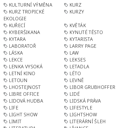
KULTURNÍ VÝMĚNA
KURZ
KURZ TROPICKÉ
KURZY
EKOLOGIE
KUŘECÍ
KVĚTÁK
KYBERŠIKANA
KYNUTÉ TĚSTO
KYTARA
KYTARISTA
LABORATOŘ
LARRY PAGE
LÁSKA
LAW
LEKCE
LEKSES
LENKA VYSOKÁ
LETADLA
LETNÍ KINO
LÉTO
LETOUN
LEVNĚ
LHOSTEJNOST
LIBOR GRUBHOFFER
LIBRE OFFICE
LIDÉ
LIDOVÁ HUDBA
LIDSKÁ PRÁVA
LIFE
LIFESTYLE
LIGHT SHOW
LIGHTSHOW
LIMIT
LITERÁRNÍ ŠLEH