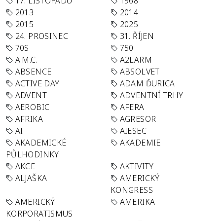
17. LISTOPADU
1968
2013
2014
2015
2025
24. PROSINEC
31. ŘÍJEN
70S
750
A.M.C.
A2LARM
ABSENCE
ABSOLVET
ACTIVE DAY
ADAM ĎURICA
ADVENT
ADVENTNÍ TRHY
AEROBIC
AFERA
AFRIKA
AGRESOR
AI
AIESEC
AKADEMICKÉ
AKADEMIE
PŮLHODINKY
AKCE
AKTIVITY
ALJAŠKA
AMERICKÝ
KONGRESS
AMERICKÝ
AMERIKA
KORPORATISMUS