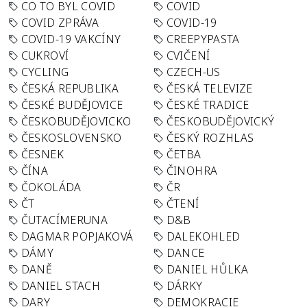
CO TO BYL COVID
COVID
COVID ZPRÁVA
COVID-19
COVID-19 VAKCÍNY
CREEPYPASTA
CUKROVÍ
CVIČENÍ
CYCLING
CZECH-US
ČESKÁ REPUBLIKA
ČESKÁ TELEVIZE
ČESKÉ BUDĚJOVICE
ČESKÉ TRADICE
ČESKOBUDĚJOVICKO
ČESKOBUDĚJOVICKÝ
ČESKOSLOVENSKO
ČESKÝ ROZHLAS
ČESNEK
ČETBA
ČÍNA
ČINOHRA
ČOKOLÁDA
ČR
ČT
ČTENÍ
ČUTACÍMERUNA
D&B
DAGMAR POPJAKOVÁ
DALEKOHLED
DÁMY
DANCE
DANĚ
DANIEL HŮLKA
DANIEL STACH
DÁRKY
DARY
DEMOKRACIE