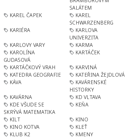
BRAMBOROVÝM
SALÁTEM
KAREL ČAPEK
KAREL
SCHWARZENBERG
KARIÉRA
KARLOVA
UNIVERZITA
KARLOVY VARY
KARMA
KAROLÍNA
KARTÁČEK
GUDASOVÁ
KARTÁČKOVÝ VRAH
KARVINÁ
KATEDRA GEOGRAFIE
KATEŘINA ŽEJDLOVÁ
KÁVA
KAVÁRENSKÉ
HISTORKY
KAVÁRNA
KD VLTAVA
KDE VŠUDE SE
KEŇA
SKRÝVÁ MATEMATIKA
KILT
KINO
KINO KOTVA
KLEŤ
KLUB K2
KMENY