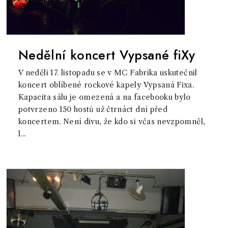
Nedělní koncert Vypsané fiXy
V neděli 17. listopadu se v MC Fabrika uskutečnil
koncert oblíbené rockové kapely Vypsaná Fixa.
Kapacita sálu je omezená a na facebooku bylo
potvrzeno 150 hostů už čtrnáct dní před
koncertem. Není divu, že kdo si včas nevzpomněl,
l...