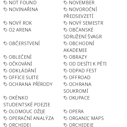
NOT FOUND
NOVEMBER
NOVINAŘINA
NOVOROČNÍ
PŘEDSEVZETÍ
NOVÝ ROK
NOVÝ SEMESTR
O2 ARENA
OBČANSKÉ
SDRUŽENÍ ŠVAGR
OBČERSTVENÍ
OBCHODNÍ
AKADEMIE
OBLEČENÍ
OBRAZY
OČKOVÁNÍ
OD DESÍTI K PĚTI
ODKLÁDÁNÍ
ODPAD FEST
OFFICE SUITE
OFFROAD
OCHRANA PŘÍRODY
OCHRANA
SOUKROMÍ
OKÉNKO
OKUPACE
STUDENTSKÉ POEZIE
OLOMOUC OŽIJE
OPERA
OPERAČNÍ ANALÝZA
ORGANIC MAPS
ORCHIDEJ
ORCHIDEJE