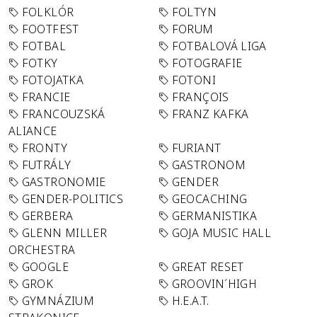
FOLKLÓR
FOLTYN
FOOTFEST
FORUM
FOTBAL
FOTBALOVÁ LIGA
FOTKY
FOTOGRAFIE
FOTOJATKA
FOTONI
FRANCIE
FRANÇOIS
FRANCOUZSKÁ
FRANZ KAFKA
ALIANCE
FRONTY
FURIANT
FUTRÁLY
GASTRONOM
GASTRONOMIE
GENDER
GENDER-POLITICS
GEOCACHING
GERBERA
GERMANISTIKA
GLENN MILLER
GOJA MUSIC HALL
ORCHESTRA
GOOGLE
GREAT RESET
GROK
GROOVIN´HIGH
GYMNÁZIUM
H.E.A.T.