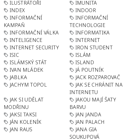
ILUSTRÁTOŘI
IMUNITA
INDEX
INDOOR
INFORMAČNÍ
INFORMAČNÍ
KAMPAŇ
TECHNOLOGIE
INFORMAČNÍ VÁLKA
INFORMATIKA
INTELIGENCE
INTERNET
INTERNET SECURITY
IRON STUDENT
ISIC
ISLÁM
ISLÁMSKÝ STÁT
ISLAND
IVAN MLÁDEK
JÁ POUTNÍK
JABLKA
JACK ROZPAROVAČ
JACHYM TOPOL
JAK SE CHRÁNIT NA
INTERNETU
JAK SI UDĚLAT
JAKOU MAJÍ ŠATY
MODŘINU
BARVU
JAKSI TAKSI
JAN JANDA
JÁN KOLENÍK
JAN PALACH
JAN RAUS
JANA GIA
SOUKUPOVÁ