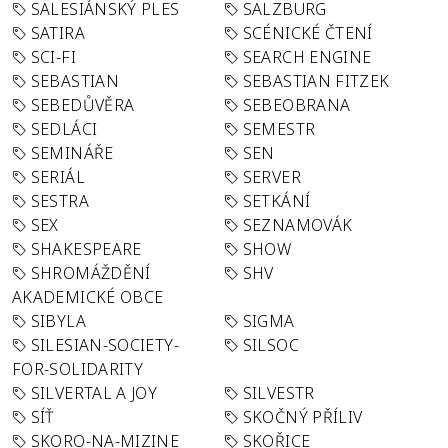
SALESIÁNSKÝ PLES
SALZBURG
SATIRA
SCÉNICKÉ ČTENÍ
SCI-FI
SEARCH ENGINE
SEBASTIAN
SEBASTIAN FITZEK
SEBEDŮVĚRA
SEBEOBRANA
SEDLÁCI
SEMESTR
SEMINÁŘE
SEN
SERIÁL
SERVER
SESTRA
SETKÁNÍ
SEX
SEZNAMOVÁK
SHAKESPEARE
SHOW
SHROMÁŽDĚNÍ
SHV
AKADEMICKÉ OBCE
SIBYLA
SIGMA
SILESIAN-SOCIETY-
SILSOC
FOR-SOLIDARITY
SILVERTAL A JOY
SILVESTR
SÍŤ
SKOČNÝ PŘÍLIV
SKORO-NA-MIZINE
SKOŘICE