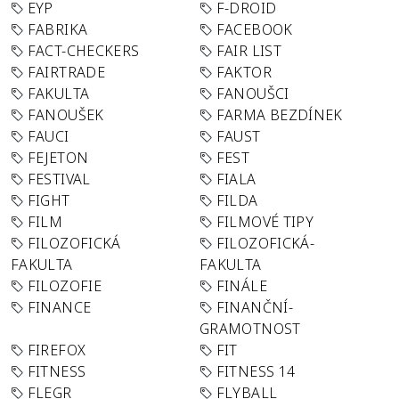
EYP
F-DROID
FABRIKA
FACEBOOK
FACT-CHECKERS
FAIR LIST
FAIRTRADE
FAKTOR
FAKULTA
FANOUŠCI
FANOUŠEK
FARMA BEZDÍNEK
FAUCI
FAUST
FEJETON
FEST
FESTIVAL
FIALA
FIGHT
FILDA
FILM
FILMOVÉ TIPY
FILOZOFICKÁ
FILOZOFICKÁ-
FAKULTA
FAKULTA
FILOZOFIE
FINÁLE
FINANCE
FINANČNÍ-
GRAMOTNOST
FIREFOX
FIT
FITNESS
FITNESS 14
FLEGR
FLYBALL