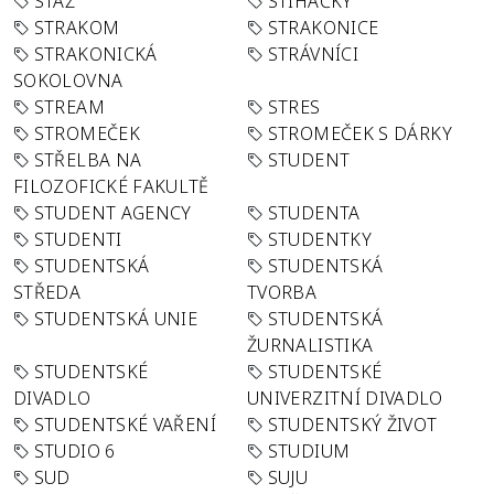
STÁŽ
STÍHAČKY
STRAKOM
STRAKONICE
STRAKONICKÁ
STRÁVNÍCI
SOKOLOVNA
STREAM
STRES
STROMEČEK
STROMEČEK S DÁRKY
STŘELBA NA
STUDENT
FILOZOFICKÉ FAKULTĚ
STUDENT AGENCY
STUDENTA
STUDENTI
STUDENTKY
STUDENTSKÁ
STUDENTSKÁ
STŘEDA
TVORBA
STUDENTSKÁ UNIE
STUDENTSKÁ
ŽURNALISTIKA
STUDENTSKÉ
STUDENTSKÉ
DIVADLO
UNIVERZITNÍ DIVADLO
STUDENTSKÉ VAŘENÍ
STUDENTSKÝ ŽIVOT
STUDIO 6
STUDIUM
SUD
SUJU