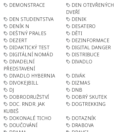
DEMONSTRACE
DEN OTEVŘENÝCH
DVEŘÍ
DEN STUDENTSTVA
DENIK
DENÍK N
DESATERO
DEŠTNÝ PRALES
DĚTI
DEZERT
DEZINFORMACE
DIDAKTICKÝ TEST
DIGITAL DANGER
DIGITÁLNÍ NOMÁD
DISTRIBUCE
DIVADELNÍ
DIVADLO
PŘEDSTAVENÍ
DIVADLO HYBERNIA
DIVÁK
DIVOKEJBILL
DIZMAS
DJ
DNB
DOBRODRUŽSTVÍ
DOBRÝ SKUTEK
DOC. RNDR. JAK
DOGTREKKING
KUBEŠ
DOKONALÉ TICHO
DOTAZNÍK
DOUČOVÁNÍ
DRABOVA