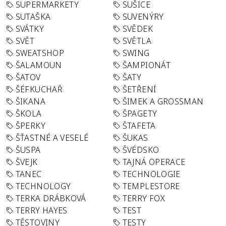
SUPERMARKETY
SUŠICE
SUTAŠKA
SUVENÝRY
SVÁTKY
SVĚDEK
SVĚT
SVĚTLA
SWEATSHOP
SWING
ŠALAMOUN
ŠAMPIONÁT
ŠATOV
ŠATY
ŠÉFKUCHAŘ
ŠETŘENÍ
ŠIKANA
ŠIMEK A GROSSMAN
ŠKOLA
ŠPAGETY
ŠPERKY
ŠTAFETA
ŠŤASTNÉ A VESELÉ
ŠUKAS
ŠUSPA
ŠVÉDSKO
ŠVEJK
TAJNÁ OPERACE
TANEC
TECHNOLOGIE
TECHNOLOGY
TEMPLESTORE
TERKA DRÁBKOVÁ
TERRY FOX
TERRY HAYES
TEST
TĚSTOVINY
TESTY