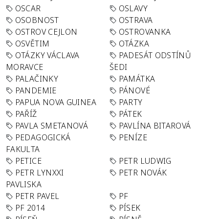
OSCAR
OSLAVY
OSOBNOST
OSTRAVA
OSTROV CEJLON
OSTROVANKA
OSVĚTIM
OTÁZKA
OTÁZKY VÁCLAVA
PADESÁT ODSTÍNŮ
MORAVCE
ŠEDI
PALAČINKY
PAMÁTKA
PANDEMIE
PÁNOVÉ
PAPUA NOVA GUINEA
PARTY
PAŘÍŽ
PÁTEK
PAVLA SMETANOVÁ
PAVLÍNA BITAROVÁ
PEDAGOGICKÁ
PENÍZE
FAKULTA
PETICE
PETR LUDWIG
PETR LYNXXI
PETR NOVÁK
PAVLISKA
PETR PAVEL
PF
PF 2014
PÍSEK