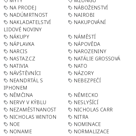
MÝTY
MZUNGU
NA PRODEJ
NÁBOŽENSTVÍ
NADÚMRTNOST
NAIROBI
NAKLADATELSTVÍ
NAKUPOVÁNÍ
LIDOVÉ NOVINY
NÁKUPY
NÁMĚSTÍ
NÁPLAVKA
NÁPOVĚDA
NARCIS
NAROZENINY
NASTAZ.CZ
NATÁLIE GROSSOVÁ
NATIVIA
NATO
NÁVŠTĚVNÍCI
NÁZORY
NEANDRTÁL S
NEBEZPEČÍ
IPHONEM
NĚMČINA
NĚMECKO
NERVY V KÝBLU
NESLYŠÍCÍ
NEZAMĚSTNANOST
NICHOLAS CARR
NICHOLAS WINTON
NITRA
NOE
NOMINACE
NONAME
NORMALIZACE