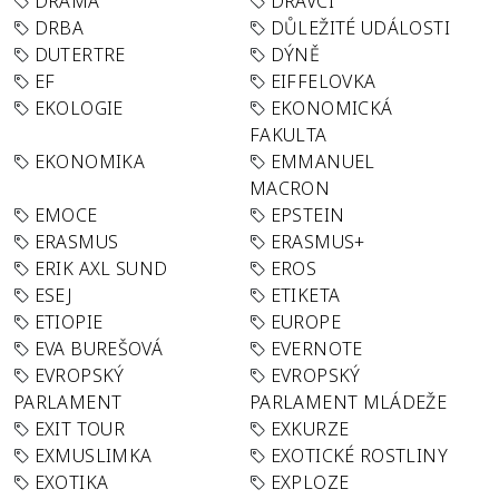
DRAMA
DRAVCI
DRBA
DŮLEŽITÉ UDÁLOSTI
DUTERTRE
DÝNĚ
EF
EIFFELOVKA
EKOLOGIE
EKONOMICKÁ
FAKULTA
EKONOMIKA
EMMANUEL
MACRON
EMOCE
EPSTEIN
ERASMUS
ERASMUS+
ERIK AXL SUND
EROS
ESEJ
ETIKETA
ETIOPIE
EUROPE
EVA BUREŠOVÁ
EVERNOTE
EVROPSKÝ
EVROPSKÝ
PARLAMENT
PARLAMENT MLÁDEŽE
EXIT TOUR
EXKURZE
EXMUSLIMKA
EXOTICKÉ ROSTLINY
EXOTIKA
EXPLOZE