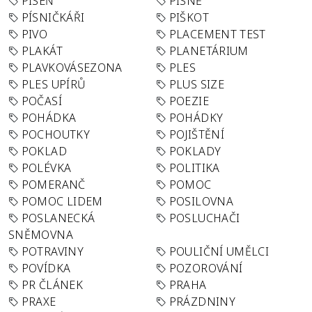
PÍSEŇ
PÍSNĚ
PÍSNIČKÁŘI
PIŠKOT
PIVO
PLACEMENT TEST
PLAKÁT
PLANETÁRIUM
PLAVKOVÁSEZONA
PLES
PLES UPÍRŮ
PLUS SIZE
POČASÍ
POEZIE
POHÁDKA
POHÁDKY
POCHOUTKY
POJIŠTĚNÍ
POKLAD
POKLADY
POLÉVKA
POLITIKA
POMERANČ
POMOC
POMOC LIDEM
POSILOVNA
POSLANECKÁ
POSLUCHAČI
SNĚMOVNA
POTRAVINY
POULIČNÍ UMĚLCI
POVÍDKA
POZOROVÁNÍ
PR ČLÁNEK
PRAHA
PRAXE
PRÁZDNINY