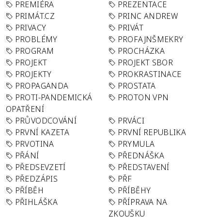
PREMIÉRA
PREZENTACE
PRIMÁT.CZ
PRINC ANDREW
PRIVACY
PRIVÁT
PROBLÉMY
PROFAJNŠMEKRY
PROGRAM
PROCHÁZKA
PROJEKT
PROJEKT SBOR
PROJEKTY
PROKRASTINACE
PROPAGANDA
PROSTATA
PROTI-PANDEMICKÁ
PROTON VPN
OPATŘENÍ
PRŮVODCOVÁNÍ
PRVÁCI
PRVNÍ KAZETA
PRVNÍ REPUBLIKA
PRVOTINA
PRYMULA
PŘÁNÍ
PŘEDNÁŠKA
PŘEDSEVZETÍ
PŘEDSTAVENÍ
PŘEDZÁPIS
PŘF
PŘÍBĚH
PŘÍBĚHY
PŘIHLÁŠKA
PŘÍPRAVA NA
ZKOUŠKU