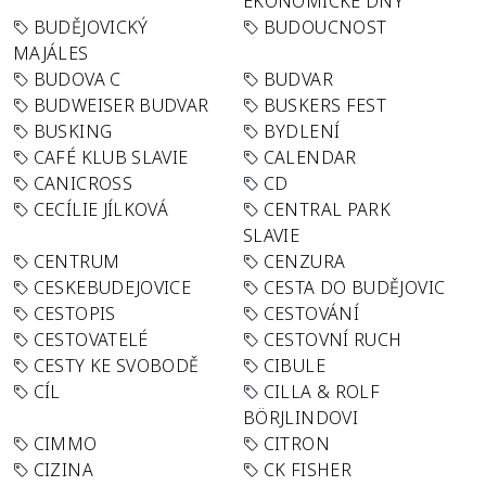
EKONOMICKÉ DNY
BUDĚJOVICKÝ
BUDOUCNOST
MAJÁLES
BUDOVA C
BUDVAR
BUDWEISER BUDVAR
BUSKERS FEST
BUSKING
BYDLENÍ
CAFÉ KLUB SLAVIE
CALENDAR
CANICROSS
CD
CECÍLIE JÍLKOVÁ
CENTRAL PARK
SLAVIE
CENTRUM
CENZURA
CESKEBUDEJOVICE
CESTA DO BUDĚJOVIC
CESTOPIS
CESTOVÁNÍ
CESTOVATELÉ
CESTOVNÍ RUCH
CESTY KE SVOBODĚ
CIBULE
CÍL
CILLA & ROLF
BÖRJLINDOVI
CIMMO
CITRON
CIZINA
CK FISHER