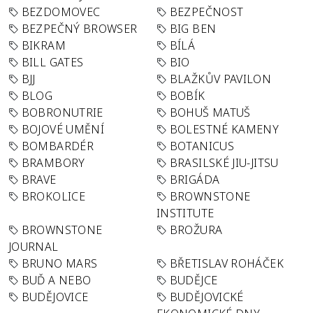
BEZDOMOVEC
BEZPEČNOST
BEZPEČNÝ BROWSER
BIG BEN
BIKRAM
BÍLÁ
BILL GATES
BIO
BJJ
BLAŽKŮV PAVILON
BLOG
BOBÍK
BOBRONUTRIE
BOHUŠ MATUŠ
BOJOVÉ UMĚNÍ
BOLESTNÉ KAMENY
BOMBARDÉR
BOTANICUS
BRAMBORY
BRASILSKÉ JIU-JITSU
BRAVE
BRIGÁDA
BROKOLICE
BROWNSTONE
INSTITUTE
BROWNSTONE
BROŽURA
JOURNAL
BRUNO MARS
BŘETISLAV ROHÁČEK
BUĎ A NEBO
BUDĚJCE
BUDĚJOVICE
BUDĚJOVICKÉ