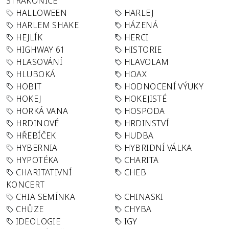
STRAKONICE
HALLOWEEN
HARLEJ
HARLEM SHAKE
HÁZENÁ
HEJLÍK
HERCI
HIGHWAY 61
HISTORIE
HLASOVÁNÍ
HLAVOLAM
HLUBOKÁ
HOAX
HOBIT
HODNOCENÍ VÝUKY
HOKEJ
HOKEJISTÉ
HORKÁ VANA
HOSPODA
HRDINOVÉ
HRDINSTVÍ
HŘEBÍČEK
HUDBA
HYBERNIA
HYBRIDNÍ VÁLKA
HYPOTÉKA
CHARITA
CHARITATIVNÍ
CHEB
KONCERT
CHIA SEMÍNKA
CHINASKI
CHŮZE
CHYBA
IDEOLOGIE
IGY