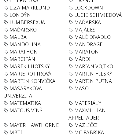
LITERATURA
LÍVANCE
LIZA MARKLUND
LOCKDOWN
LONDÝN
LUCIE SCHMIEDOVÁ
LUMBERSEXUAL
MAĎARSKA
MAĎARSKO
MAJÁLES
MALBA
MALÉ DIVADLO
MANDOLÍNA
MANDRAGE
MARATHON
MARATON
MARCIPÁN
MÁRDI
MAREK LHOTSKÝ
MARIAN VOJTKO
MARIE ROTTROVÁ
MARTIN HILSKÝ
MARTIN KONVIČKA
MARTIN PUTNA
MASARYKOVA
MASO
UNIVERZITA
MATEMATIKA
MATERIÁLY
MATOUŠ VINŠ
MAXMILLIAN
APPELTAUER
MAYER HAWTHORNE
MAZLÍČCI
MBTI
MC FABRIKA