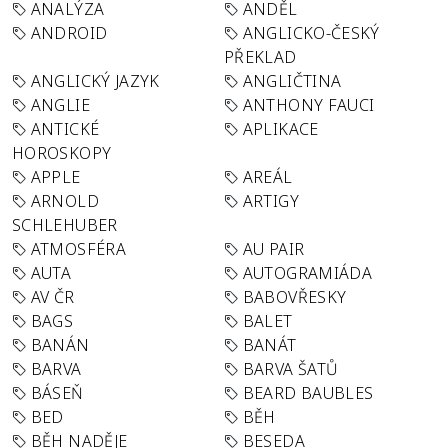
ANALÝZA
ANDĚL
ANDROID
ANGLICKO-ČESKÝ
PŘEKLAD
ANGLICKÝ JAZYK
ANGLIČTINA
ANGLIE
ANTHONY FAUCI
ANTICKÉ
APLIKACE
HOROSKOPY
APPLE
AREÁL
ARNOLD
ARTIGY
SCHLEHUBER
ATMOSFÉRA
AU PAIR
AUTA
AUTOGRAMIÁDA
AV ČR
BABOVŘESKY
BAGS
BALET
BANÁN
BANÁT
BARVA
BARVA ŠATŮ
BÁSEŇ
BEARD BAUBLES
BED
BĚH
BĚH NADĚJE
BESEDA