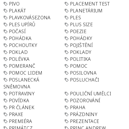
PIVO
PLACEMENT TEST
PLAKÁT
PLANETÁRIUM
PLAVKOVÁSEZONA
PLES
PLES UPÍRŮ
PLUS SIZE
POČASÍ
POEZIE
POHÁDKA
POHÁDKY
POCHOUTKY
POJIŠTĚNÍ
POKLAD
POKLADY
POLÉVKA
POLITIKA
POMERANČ
POMOC
POMOC LIDEM
POSILOVNA
POSLANECKÁ
POSLUCHAČI
SNĚMOVNA
POTRAVINY
POULIČNÍ UMĚLCI
POVÍDKA
POZOROVÁNÍ
PR ČLÁNEK
PRAHA
PRAXE
PRÁZDNINY
PREMIÉRA
PREZENTACE
PRIMÁT.CZ
PRINC ANDREW