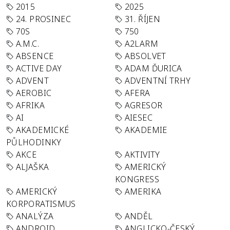
2015
2025
24. PROSINEC
31. ŘÍJEN
70S
750
A.M.C.
A2LARM
ABSENCE
ABSOLVET
ACTIVE DAY
ADAM ĎURICA
ADVENT
ADVENTNÍ TRHY
AEROBIC
AFERA
AFRIKA
AGRESOR
AI
AIESEC
AKADEMICKÉ
AKADEMIE
PŮLHODINKY
AKCE
AKTIVITY
ALJAŠKA
AMERICKÝ
KONGRESS
AMERICKÝ
AMERIKA
KORPORATISMUS
ANALÝZA
ANDĚL
ANDROID
ANGLICKO-ČESKÝ