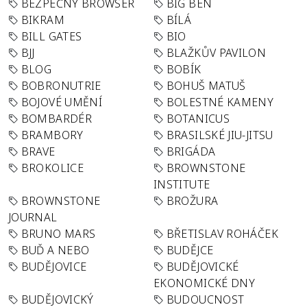
BEZPEČNÝ BROWSER
BIG BEN
BIKRAM
BÍLÁ
BILL GATES
BIO
BJJ
BLAŽKŮV PAVILON
BLOG
BOBÍK
BOBRONUTRIE
BOHUŠ MATUŠ
BOJOVÉ UMĚNÍ
BOLESTNÉ KAMENY
BOMBARDÉR
BOTANICUS
BRAMBORY
BRASILSKÉ JIU-JITSU
BRAVE
BRIGÁDA
BROKOLICE
BROWNSTONE
INSTITUTE
BROWNSTONE
BROŽURA
JOURNAL
BRUNO MARS
BŘETISLAV ROHÁČEK
BUĎ A NEBO
BUDĚJCE
BUDĚJOVICE
BUDĚJOVICKÉ
EKONOMICKÉ DNY
BUDĚJOVICKÝ
BUDOUCNOST