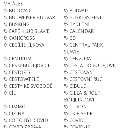
MAJÁLES
BUDOVA C
BUDVAR
BUDWEISER BUDVAR
BUSKERS FEST
BUSKING
BYDLENÍ
CAFÉ KLUB SLAVIE
CALENDAR
CANICROSS
CD
CECÍLIE JÍLKOVÁ
CENTRAL PARK
SLAVIE
CENTRUM
CENZURA
CESKEBUDEJOVICE
CESTA DO BUDĚJOVIC
CESTOPIS
CESTOVÁNÍ
CESTOVATELÉ
CESTOVNÍ RUCH
CESTY KE SVOBODĚ
CIBULE
CÍL
CILLA & ROLF
BÖRJLINDOVI
CIMMO
CITRON
CIZINA
CK FISHER
CO TO BYL COVID
COVID
COVID ZPRÁVA
COVID-19