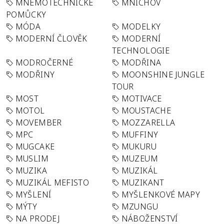
MNEMOTECHNICKÉ
MNICHOV
POMŮCKY
MÓDA
MODELKY
MODERNÍ ČLOVĚK
MODERNÍ
TECHNOLOGIE
MODROČERNÉ
MODŘINA
MODŘINY
MOONSHINE JUNGLE
TOUR
MOST
MOTIVACE
MOTOL
MOUSTACHE
MOVEMBER
MOZZARELLA
MPC
MUFFINY
MUGCAKE
MUKURU
MUSLIM
MUZEUM
MUZIKA
MUZIKÁL
MUZIKÁL MEFISTO
MUZIKANT
MYŠLENÍ
MYŠLENKOVÉ MAPY
MÝTY
MZUNGU
NA PRODEJ
NÁBOŽENSTVÍ