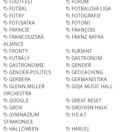
FOOTFEST
FORUM
FOTBAL
FOTBALOVÁ LIGA
FOTKY
FOTOGRAFIE
FOTOJATKA
FOTONI
FRANCIE
FRANÇOIS
FRANCOUZSKÁ
FRANZ KAFKA
ALIANCE
FRONTY
FURIANT
FUTRÁLY
GASTRONOM
GASTRONOMIE
GENDER
GENDER-POLITICS
GEOCACHING
GERBERA
GERMANISTIKA
GLENN MILLER
GOJA MUSIC HALL
ORCHESTRA
GOOGLE
GREAT RESET
GROK
GROOVIN´HIGH
GYMNÁZIUM
H.E.A.T.
STRAKONICE
HALLOWEEN
HARLEJ