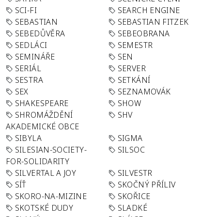
SCI-FI
SEARCH ENGINE
SEBASTIAN
SEBASTIAN FITZEK
SEBEDŮVĚRA
SEBEOBRANA
SEDLÁCI
SEMESTR
SEMINÁŘE
SEN
SERIÁL
SERVER
SESTRA
SETKÁNÍ
SEX
SEZNAMOVÁK
SHAKESPEARE
SHOW
SHROMÁŽDĚNÍ
SHV
AKADEMICKÉ OBCE
SIBYLA
SIGMA
SILESIAN-SOCIETY-
SILSOC
FOR-SOLIDARITY
SILVERTAL A JOY
SILVESTR
SÍŤ
SKOČNÝ PŘÍLIV
SKORO-NA-MIZINE
SKOŘICE
SKOTSKÉ DUDY
SLADKÉ