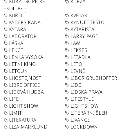
KURZ TROPICKÉ
KURZY
EKOLOGIE
KUŘECÍ
KVĚTÁK
KYBERŠIKANA
KYNUTÉ TĚSTO
KYTARA
KYTARISTA
LABORATOŘ
LARRY PAGE
LÁSKA
LAW
LEKCE
LEKSES
LENKA VYSOKÁ
LETADLA
LETNÍ KINO
LÉTO
LETOUN
LEVNĚ
LHOSTEJNOST
LIBOR GRUBHOFFER
LIBRE OFFICE
LIDÉ
LIDOVÁ HUDBA
LIDSKÁ PRÁVA
LIFE
LIFESTYLE
LIGHT SHOW
LIGHTSHOW
LIMIT
LITERÁRNÍ ŠLEH
LITERATURA
LÍVANCE
LIZA MARKLUND
LOCKDOWN