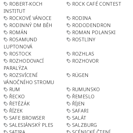
ROBERT-KOCH
ROCK CAFÉ CONTEST
INSTITUT
ROCKOVÉ VÁNOCE
RODINA
RODINNÝ DM BĚH
RODODENDRON
ROMÁN
ROMAN POLANSKI
ROSAMUND
ROSTLINY
LUPTONOVÁ
ROSTOCK
ROZHLAS
ROZHODOVACÍ
ROZHOVOR
PARALÝZA
ROZSVÍCENÍ
RÜGEN
VÁNOČNÍHO STROMU
RUM
RUMUNSKO
ŘECKO
ŘEMESLO
ŘETĚZÁK
ŘÍJEN
ŘÍZEK
SAFARI
SAFE BROWSER
SALÁT
SALESIÁNSKÝ PLES
SALZBURG
SATIRA
SCÉNICKÉ ČTENÍ