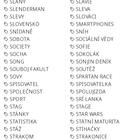
SLANÝ
SLÁVIE
SLENDERMAN
SLEVA
SLEVY
SLOVÁCI
SLOVENSKO
SMARTPHONES
SNÍDANĚ
SNÍH
SOBOTA
SOCIÁLNÍ VĚDY
SOCIETY
SOFIE
SOCHA
SOKOLÁK
SONG
SONJIN DENÍK
SOUBOJ FAKULT
SOUTĚŽ
SOVY
SPARTAN RACE
SPISOVATEL
SPISOVATELKA
SPOLEČNOST
SPOLUJIZDA
SPORT
SRÍ LANKA
STAG
STAGE
STÁNKY
STAR WARS
STATISTIKA
STÁTNÍ MATURITA
STÁŽ
STÍHAČKY
STRAKOM
STRAKONICE