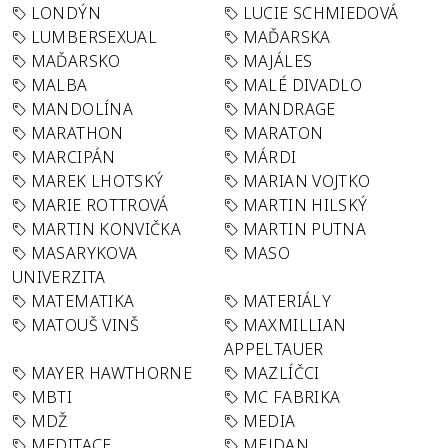
LONDÝN
LUCIE SCHMIEDOVÁ
LUMBERSEXUAL
MAĎARSKA
MAĎARSKO
MAJÁLES
MALBA
MALÉ DIVADLO
MANDOLÍNA
MANDRAGE
MARATHON
MARATON
MARCIPÁN
MÁRDI
MAREK LHOTSKÝ
MARIAN VOJTKO
MARIE ROTTROVÁ
MARTIN HILSKÝ
MARTIN KONVIČKA
MARTIN PUTNA
MASARYKOVA
MASO
UNIVERZITA
MATEMATIKA
MATERIÁLY
MATOUŠ VINŠ
MAXMILLIAN
APPELTAUER
MAYER HAWTHORNE
MAZLÍČCI
MBTI
MC FABRIKA
MDŽ
MEDIA
MEDITACE
MEJDAN