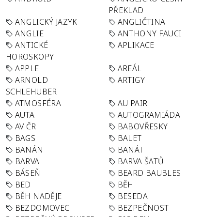
PŘEKLAD
ANGLICKÝ JAZYK
ANGLIČTINA
ANGLIE
ANTHONY FAUCI
ANTICKÉ
APLIKACE
HOROSKOPY
APPLE
AREÁL
ARNOLD
ARTIGY
SCHLEHUBER
ATMOSFÉRA
AU PAIR
AUTA
AUTOGRAMIÁDA
AV ČR
BABOVŘESKY
BAGS
BALET
BANÁN
BANÁT
BARVA
BARVA ŠATŮ
BÁSEŇ
BEARD BAUBLES
BED
BĚH
BĚH NADĚJE
BESEDA
BEZDOMOVEC
BEZPEČNOST