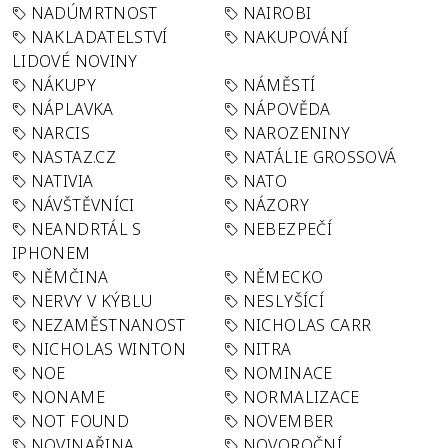
NADÚMRTNOST
NAIROBI
NAKLADATELSTVÍ
NAKUPOVÁNÍ
LIDOVÉ NOVINY
NÁKUPY
NÁMĚSTÍ
NÁPLAVKA
NÁPOVĚDA
NARCIS
NAROZENINY
NASTAZ.CZ
NATÁLIE GROSSOVÁ
NATIVIA
NATO
NÁVŠTĚVNÍCI
NÁZORY
NEANDRTÁL S
NEBEZPEČÍ
IPHONEM
NĚMČINA
NĚMECKO
NERVY V KÝBLU
NESLYŠÍCÍ
NEZAMĚSTNANOST
NICHOLAS CARR
NICHOLAS WINTON
NITRA
NOE
NOMINACE
NONAME
NORMALIZACE
NOT FOUND
NOVEMBER
NOVINAŘINA
NOVOROČNÍ