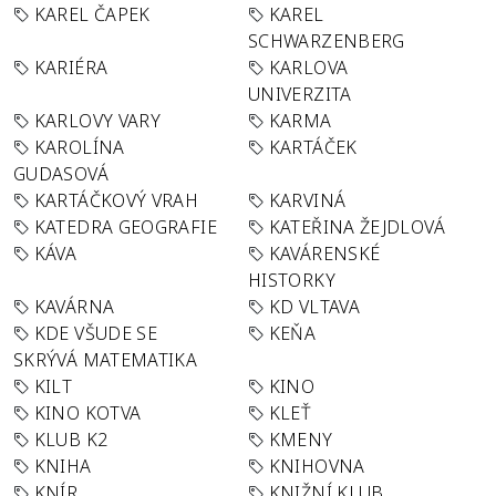
KAREL ČAPEK
KAREL
SCHWARZENBERG
KARIÉRA
KARLOVA
UNIVERZITA
KARLOVY VARY
KARMA
KAROLÍNA
KARTÁČEK
GUDASOVÁ
KARTÁČKOVÝ VRAH
KARVINÁ
KATEDRA GEOGRAFIE
KATEŘINA ŽEJDLOVÁ
KÁVA
KAVÁRENSKÉ
HISTORKY
KAVÁRNA
KD VLTAVA
KDE VŠUDE SE
KEŇA
SKRÝVÁ MATEMATIKA
KILT
KINO
KINO KOTVA
KLEŤ
KLUB K2
KMENY
KNIHA
KNIHOVNA
KNÍR
KNIŽNÍ KLUB