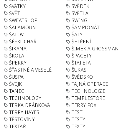
SVÁTKY
SVĚDEK
SVĚT
SVĚTLA
SWEATSHOP
SWING
ŠALAMOUN
ŠAMPIONÁT
ŠATOV
ŠATY
ŠÉFKUCHAŘ
ŠETŘENÍ
ŠIKANA
ŠIMEK A GROSSMAN
ŠKOLA
ŠPAGETY
ŠPERKY
ŠTAFETA
ŠŤASTNÉ A VESELÉ
ŠUKAS
ŠUSPA
ŠVÉDSKO
ŠVEJK
TAJNÁ OPERACE
TANEC
TECHNOLOGIE
TECHNOLOGY
TEMPLESTORE
TERKA DRÁBKOVÁ
TERRY FOX
TERRY HAYES
TEST
TĚSTOVINY
TESTY
TEXTAŘ
TEXTY