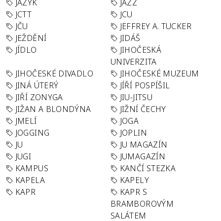
JAZYK
JAZZ
JCTT
JCU
JČU
JEFFREY A. TUCKER
JEŽDĚNÍ
JIDÁŠ
JÍDLO
JIHOČESKÁ
UNIVERZITA
JIHOČESKÉ DIVADLO
JIHOČESKÉ MUZEUM
JINÁ ÚTERÝ
JÍŘÍ POSPÍŠIL
JIŘÍ ZONYGA
JIU-JITSU
JIŽAN A BLONDÝNA
JIŽNÍ ČECHY
JMELÍ
JOGA
JOGGING
JOPLIN
JU
JU MAGAZÍN
JUGI
JUMAGAZÍN
KAMPUS
KANČÍ STEZKA
KAPELA
KAPELY
KAPR
KAPR S
BRAMBOROVÝM
SALÁTEM