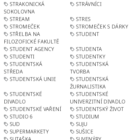
STRAKONICKÁ
STRÁVNÍCI
SOKOLOVNA
STREAM
STRES
STROMEČEK
STROMEČEK S DÁRKY
STŘELBA NA
STUDENT
FILOZOFICKÉ FAKULTĚ
STUDENT AGENCY
STUDENTA
STUDENTI
STUDENTKY
STUDENTSKÁ
STUDENTSKÁ
STŘEDA
TVORBA
STUDENTSKÁ UNIE
STUDENTSKÁ
ŽURNALISTIKA
STUDENTSKÉ
STUDENTSKÉ
DIVADLO
UNIVERZITNÍ DIVADLO
STUDENTSKÉ VAŘENÍ
STUDENTSKÝ ŽIVOT
STUDIO 6
STUDIUM
SUD
SUJU
SUPERMARKETY
SUŠICE
SUTAŠKA
SUVENÝRY