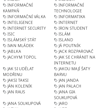
INFORMAČNÍ
INFORMAČNÍ
KAMPAŇ
TECHNOLOGIE
INFORMAČNÍ VÁLKA
INFORMATIKA
INTELIGENCE
INTERNET
INTERNET SECURITY
IRON STUDENT
ISIC
ISLÁM
ISLÁMSKÝ STÁT
ISLAND
IVAN MLÁDEK
JÁ POUTNÍK
JABLKA
JACK ROZPAROVAČ
JACHYM TOPOL
JAK SE CHRÁNIT NA
INTERNETU
JAK SI UDĚLAT
JAKOU MAJÍ ŠATY
MODŘINU
BARVU
JAKSI TAKSI
JAN JANDA
JÁN KOLENÍK
JAN PALACH
JAN RAUS
JANA GIA
SOUKUPOVÁ
JANA SOUKUPOVÁ
JARO