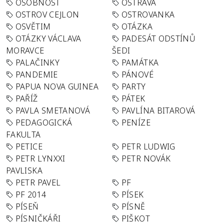
OSOBNOST
OSTRAVA
OSTROV CEJLON
OSTROVANKA
OSVĚTIM
OTÁZKA
OTÁZKY VÁCLAVA
PADESÁT ODSTÍNŮ
MORAVCE
ŠEDI
PALAČINKY
PAMÁTKA
PANDEMIE
PÁNOVÉ
PAPUA NOVA GUINEA
PARTY
PAŘÍŽ
PÁTEK
PAVLA SMETANOVÁ
PAVLÍNA BITAROVÁ
PEDAGOGICKÁ
PENÍZE
FAKULTA
PETICE
PETR LUDWIG
PETR LYNXXI
PETR NOVÁK
PAVLISKA
PETR PAVEL
PF
PF 2014
PÍSEK
PÍSEŇ
PÍSNĚ
PÍSNIČKÁŘI
PIŠKOT