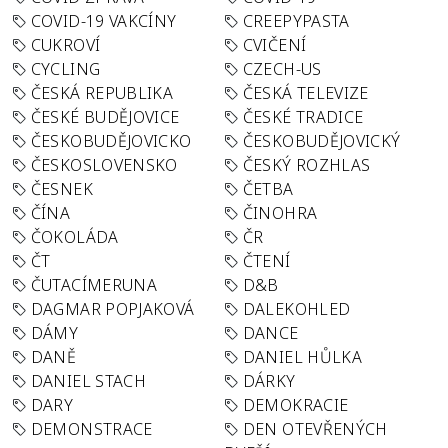
COVID-19 VAKCÍNY
CREEPYPASTA
CUKROVÍ
CVIČENÍ
CYCLING
CZECH-US
ČESKÁ REPUBLIKA
ČESKÁ TELEVIZE
ČESKÉ BUDĚJOVICE
ČESKÉ TRADICE
ČESKOBUDĚJOVICKO
ČESKOBUDĚJOVICKÝ
ČESKOSLOVENSKO
ČESKÝ ROZHLAS
ČESNEK
ČETBA
ČÍNA
ČINOHRA
ČOKOLÁDA
ČR
ČT
ČTENÍ
ČUTACÍMERUNA
D&B
DAGMAR POPJAKOVÁ
DALEKOHLED
DÁMY
DANCE
DANĚ
DANIEL HŮLKA
DANIEL STACH
DÁRKY
DARY
DEMOKRACIE
DEMONSTRACE
DEN OTEVŘENÝCH