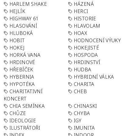
HARLEM SHAKE
HÁZENÁ
HEJLÍK
HERCI
HIGHWAY 61
HISTORIE
HLASOVÁNÍ
HLAVOLAM
HLUBOKÁ
HOAX
HOBIT
HODNOCENÍ VÝUKY
HOKEJ
HOKEJISTÉ
HORKÁ VANA
HOSPODA
HRDINOVÉ
HRDINSTVÍ
HŘEBÍČEK
HUDBA
HYBERNIA
HYBRIDNÍ VÁLKA
HYPOTÉKA
CHARITA
CHARITATIVNÍ
CHEB
KONCERT
CHIA SEMÍNKA
CHINASKI
CHŮZE
CHYBA
IDEOLOGIE
IGY
ILUSTRÁTOŘI
IMUNITA
INDEX
INDOOR