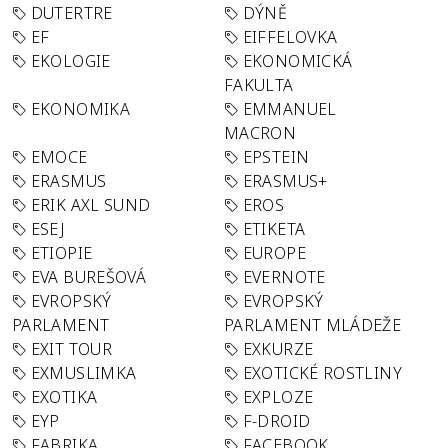
DUTERTRE
DÝNĚ
EF
EIFFELOVKA
EKOLOGIE
EKONOMICKÁ
FAKULTA
EKONOMIKA
EMMANUEL
MACRON
EMOCE
EPSTEIN
ERASMUS
ERASMUS+
ERIK AXL SUND
EROS
ESEJ
ETIKETA
ETIOPIE
EUROPE
EVA BUREŠOVÁ
EVERNOTE
EVROPSKÝ
EVROPSKÝ
PARLAMENT
PARLAMENT MLÁDEŽE
EXIT TOUR
EXKURZE
EXMUSLIMKA
EXOTICKÉ ROSTLINY
EXOTIKA
EXPLOZE
EYP
F-DROID
FABRIKA
FACEBOOK