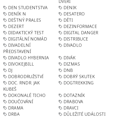
DVEŘÍ
DEN STUDENTSTVA
DENIK
DENÍK N
DESATERO
DEŠTNÝ PRALES
DĚTI
DEZERT
DEZINFORMACE
DIDAKTICKÝ TEST
DIGITAL DANGER
DIGITÁLNÍ NOMÁD
DISTRIBUCE
DIVADELNÍ
DIVADLO
PŘEDSTAVENÍ
DIVADLO HYBERNIA
DIVÁK
DIVOKEJBILL
DIZMAS
DJ
DNB
DOBRODRUŽSTVÍ
DOBRÝ SKUTEK
DOC. RNDR. JAK
DOGTREKKING
KUBEŠ
DOKONALÉ TICHO
DOTAZNÍK
DOUČOVÁNÍ
DRABOVA
DRAMA
DRAVCI
DRBA
DŮLEŽITÉ UDÁLOSTI