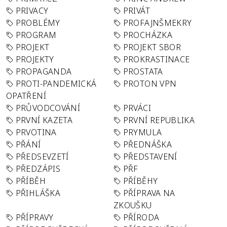
PRIVACY
PRIVÁT
PROBLÉMY
PROFAJNŠMEKRY
PROGRAM
PROCHÁZKA
PROJEKT
PROJEKT SBOR
PROJEKTY
PROKRASTINACE
PROPAGANDA
PROSTATA
PROTI-PANDEMICKÁ
PROTON VPN
OPATŘENÍ
PRŮVODCOVÁNÍ
PRVÁCI
PRVNÍ KAZETA
PRVNÍ REPUBLIKA
PRVOTINA
PRYMULA
PŘÁNÍ
PŘEDNÁŠKA
PŘEDSEVZETÍ
PŘEDSTAVENÍ
PŘEDZÁPIS
PŘF
PŘÍBĚH
PŘÍBĚHY
PŘIHLÁŠKA
PŘÍPRAVA NA
ZKOUŠKU
PŘÍPRAVY
PŘÍRODA