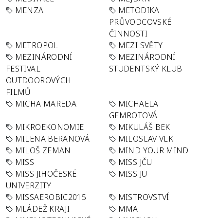
MENZA
METODIKA
PRŮVODCOVSKÉ
ČINNOSTI
METROPOL
MEZI SVĚTY
MEZINÁRODNÍ
MEZINÁRODNÍ
FESTIVAL
STUDENTSKÝ KLUB
OUTDOOROVÝCH
FILMŮ
MICHA MAREDA
MICHAELA
GEMROTOVÁ
MIKROEKONOMIE
MIKULÁŠ BEK
MILENA BERANOVÁ
MILOSLAV VLK
MILOŠ ZEMAN
MIND YOUR MIND
MISS
MISS JČU
MISS JIHOČESKÉ
MISS JU
UNIVERZITY
MISSAEROBIC2015
MISTROVSTVÍ
MLÁDEŽ KRAJI
MMA