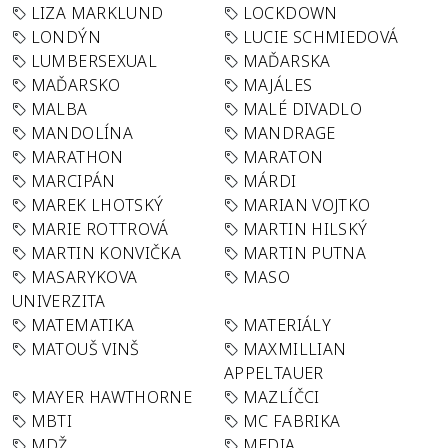
LIZA MARKLUND
LOCKDOWN
LONDÝN
LUCIE SCHMIEDOVÁ
LUMBERSEXUAL
MAĎARSKA
MAĎARSKO
MAJÁLES
MALBA
MALÉ DIVADLO
MANDOLÍNA
MANDRAGE
MARATHON
MARATON
MARCIPÁN
MÁRDI
MAREK LHOTSKÝ
MARIAN VOJTKO
MARIE ROTTROVÁ
MARTIN HILSKÝ
MARTIN KONVIČKA
MARTIN PUTNA
MASARYKOVA
MASO
UNIVERZITA
MATEMATIKA
MATERIÁLY
MATOUŠ VINŠ
MAXMILLIAN
APPELTAUER
MAYER HAWTHORNE
MAZLÍČCI
MBTI
MC FABRIKA
MDŽ
MEDIA