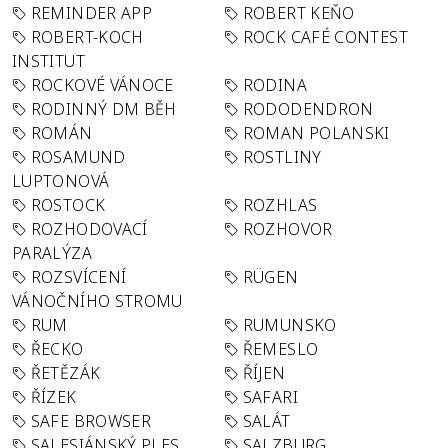
REMINDER APP
ROBERT KEŇO
ROBERT-KOCH
ROCK CAFÉ CONTEST
INSTITUT
ROCKOVÉ VÁNOCE
RODINA
RODINNÝ DM BĚH
RODODENDRON
ROMÁN
ROMAN POLANSKI
ROSAMUND
ROSTLINY
LUPTONOVÁ
ROSTOCK
ROZHLAS
ROZHODOVACÍ
ROZHOVOR
PARALÝZA
ROZSVÍCENÍ
RÜGEN
VÁNOČNÍHO STROMU
RUM
RUMUNSKO
ŘECKO
ŘEMESLO
ŘETĚZÁK
ŘÍJEN
ŘÍZEK
SAFARI
SAFE BROWSER
SALÁT
SALESIÁNSKÝ PLES
SALZBURG