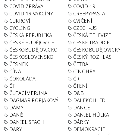
COVID ZPRÁVA
COVID-19
COVID-19 VAKCÍNY
CREEPYPASTA
CUKROVÍ
CVIČENÍ
CYCLING
CZECH-US
ČESKÁ REPUBLIKA
ČESKÁ TELEVIZE
ČESKÉ BUDĚJOVICE
ČESKÉ TRADICE
ČESKOBUDĚJOVICKO
ČESKOBUDĚJOVICKÝ
ČESKOSLOVENSKO
ČESKÝ ROZHLAS
ČESNEK
ČETBA
ČÍNA
ČINOHRA
ČOKOLÁDA
ČR
ČT
ČTENÍ
ČUTACÍMERUNA
D&B
DAGMAR POPJAKOVÁ
DALEKOHLED
DÁMY
DANCE
DANĚ
DANIEL HŮLKA
DANIEL STACH
DÁRKY
DARY
DEMOKRACIE