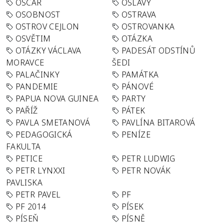
OSCAR
OSLAVY
OSOBNOST
OSTRAVA
OSTROV CEJLON
OSTROVANKA
OSVĚTIM
OTÁZKA
OTÁZKY VÁCLAVA
PADESÁT ODSTÍNŮ
MORAVCE
ŠEDI
PALAČINKY
PAMÁTKA
PANDEMIE
PÁNOVÉ
PAPUA NOVA GUINEA
PARTY
PAŘÍŽ
PÁTEK
PAVLA SMETANOVÁ
PAVLÍNA BITAROVÁ
PEDAGOGICKÁ
PENÍZE
FAKULTA
PETICE
PETR LUDWIG
PETR LYNXXI
PETR NOVÁK
PAVLISKA
PETR PAVEL
PF
PF 2014
PÍSEK
PÍSEŇ
PÍSNĚ