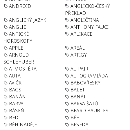
ANDROID
ANGLICKO-ČESKÝ
PŘEKLAD
ANGLICKÝ JAZYK
ANGLIČTINA
ANGLIE
ANTHONY FAUCI
ANTICKÉ
APLIKACE
HOROSKOPY
APPLE
AREÁL
ARNOLD
ARTIGY
SCHLEHUBER
ATMOSFÉRA
AU PAIR
AUTA
AUTOGRAMIÁDA
AV ČR
BABOVŘESKY
BAGS
BALET
BANÁN
BANÁT
BARVA
BARVA ŠATŮ
BÁSEŇ
BEARD BAUBLES
BED
BĚH
BĚH NADĚJE
BESEDA