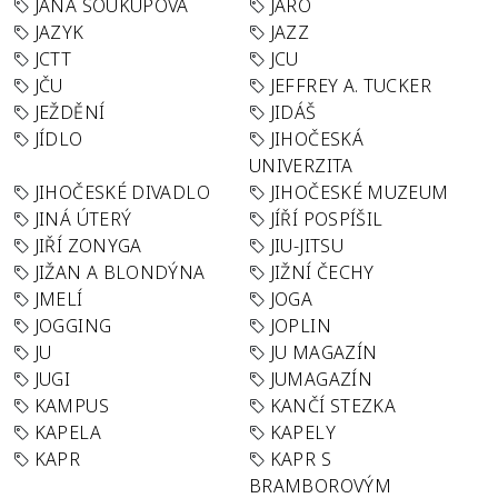
JANA SOUKUPOVÁ
JARO
JAZYK
JAZZ
JCTT
JCU
JČU
JEFFREY A. TUCKER
JEŽDĚNÍ
JIDÁŠ
JÍDLO
JIHOČESKÁ
UNIVERZITA
JIHOČESKÉ DIVADLO
JIHOČESKÉ MUZEUM
JINÁ ÚTERÝ
JÍŘÍ POSPÍŠIL
JIŘÍ ZONYGA
JIU-JITSU
JIŽAN A BLONDÝNA
JIŽNÍ ČECHY
JMELÍ
JOGA
JOGGING
JOPLIN
JU
JU MAGAZÍN
JUGI
JUMAGAZÍN
KAMPUS
KANČÍ STEZKA
KAPELA
KAPELY
KAPR
KAPR S
BRAMBOROVÝM