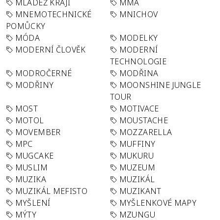
MLÁDEŽ KRAJI
MMA
MNEMOTECHNICKÉ
MNICHOV
POMŮCKY
MÓDA
MODELKY
MODERNÍ ČLOVĚK
MODERNÍ
TECHNOLOGIE
MODROČERNÉ
MODŘINA
MODŘINY
MOONSHINE JUNGLE
TOUR
MOST
MOTIVACE
MOTOL
MOUSTACHE
MOVEMBER
MOZZARELLA
MPC
MUFFINY
MUGCAKE
MUKURU
MUSLIM
MUZEUM
MUZIKA
MUZIKÁL
MUZIKÁL MEFISTO
MUZIKANT
MYŠLENÍ
MYŠLENKOVÉ MAPY
MÝTY
MZUNGU