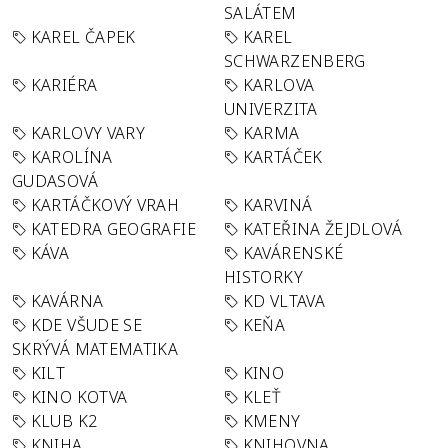
SALÁTEM
KAREL ČAPEK
KAREL
SCHWARZENBERG
KARIÉRA
KARLOVA
UNIVERZITA
KARLOVY VARY
KARMA
KAROLÍNA
KARTÁČEK
GUDASOVÁ
KARTÁČKOVÝ VRAH
KARVINÁ
KATEDRA GEOGRAFIE
KATEŘINA ŽEJDLOVÁ
KÁVA
KAVÁRENSKÉ
HISTORKY
KAVÁRNA
KD VLTAVA
KDE VŠUDE SE
KEŇA
SKRÝVÁ MATEMATIKA
KILT
KINO
KINO KOTVA
KLEŤ
KLUB K2
KMENY
KNIHA
KNIHOVNA