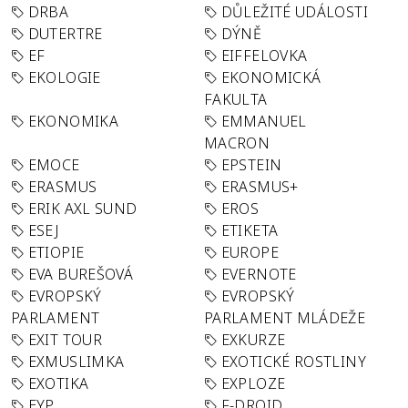
DRBA
DŮLEŽITÉ UDÁLOSTI
DUTERTRE
DÝNĚ
EF
EIFFELOVKA
EKOLOGIE
EKONOMICKÁ
FAKULTA
EKONOMIKA
EMMANUEL
MACRON
EMOCE
EPSTEIN
ERASMUS
ERASMUS+
ERIK AXL SUND
EROS
ESEJ
ETIKETA
ETIOPIE
EUROPE
EVA BUREŠOVÁ
EVERNOTE
EVROPSKÝ
EVROPSKÝ
PARLAMENT
PARLAMENT MLÁDEŽE
EXIT TOUR
EXKURZE
EXMUSLIMKA
EXOTICKÉ ROSTLINY
EXOTIKA
EXPLOZE
EYP
F-DROID