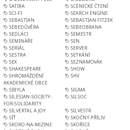
SATIRA
SCÉNICKÉ ČTENÍ
SCI-FI
SEARCH ENGINE
SEBASTIAN
SEBASTIAN FITZEK
SEBEDŮVĚRA
SEBEOBRANA
SEDLÁCI
SEMESTR
SEMINÁŘE
SEN
SERIÁL
SERVER
SESTRA
SETKÁNÍ
SEX
SEZNAMOVÁK
SHAKESPEARE
SHOW
SHROMÁŽDĚNÍ
SHV
AKADEMICKÉ OBCE
SIBYLA
SIGMA
SILESIAN-SOCIETY-
SILSOC
FOR-SOLIDARITY
SILVERTAL A JOY
SILVESTR
SÍŤ
SKOČNÝ PŘÍLIV
SKORO-NA-MIZINE
SKOŘICE