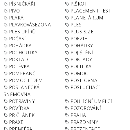
PÍSNIČKÁŘI
PIŠKOT
PIVO
PLACEMENT TEST
PLAKÁT
PLANETÁRIUM
PLAVKOVÁSEZONA
PLES
PLES UPÍRŮ
PLUS SIZE
POČASÍ
POEZIE
POHÁDKA
POHÁDKY
POCHOUTKY
POJIŠTĚNÍ
POKLAD
POKLADY
POLÉVKA
POLITIKA
POMERANČ
POMOC
POMOC LIDEM
POSILOVNA
POSLANECKÁ
POSLUCHAČI
SNĚMOVNA
POTRAVINY
POULIČNÍ UMĚLCI
POVÍDKA
POZOROVÁNÍ
PR ČLÁNEK
PRAHA
PRAXE
PRÁZDNINY
PREMIÉRA
PREZENTACE