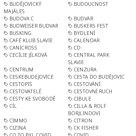
BUDĚJOVICKÝ
BUDOUCNOST
MAJÁLES
BUDOVA C
BUDVAR
BUDWEISER BUDVAR
BUSKERS FEST
BUSKING
BYDLENÍ
CAFÉ KLUB SLAVIE
CALENDAR
CANICROSS
CD
CECÍLIE JÍLKOVÁ
CENTRAL PARK
SLAVIE
CENTRUM
CENZURA
CESKEBUDEJOVICE
CESTA DO BUDĚJOVIC
CESTOPIS
CESTOVÁNÍ
CESTOVATELÉ
CESTOVNÍ RUCH
CESTY KE SVOBODĚ
CIBULE
CÍL
CILLA & ROLF
BÖRJLINDOVI
CIMMO
CITRON
CIZINA
CK FISHER
CO TO BYL COVID
COVID