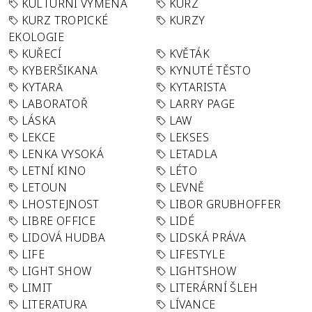
KULTURNÍ VÝMĚNA
KURZ
KURZ TROPICKÉ
KURZY
EKOLOGIE
KUŘECÍ
KVĚTÁK
KYBERŠIKANA
KYNUTÉ TĚSTO
KYTARA
KYTARISTA
LABORATOŘ
LARRY PAGE
LÁSKA
LAW
LEKCE
LEKSES
LENKA VYSOKÁ
LETADLA
LETNÍ KINO
LÉTO
LETOUN
LEVNĚ
LHOSTEJNOST
LIBOR GRUBHOFFER
LIBRE OFFICE
LIDÉ
LIDOVÁ HUDBA
LIDSKÁ PRÁVA
LIFE
LIFESTYLE
LIGHT SHOW
LIGHTSHOW
LIMIT
LITERÁRNÍ ŠLEH
LITERATURA
LÍVANCE