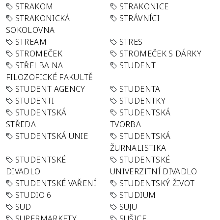
STRAKOM
STRAKONICE
STRAKONICKÁ
STRÁVNÍCI
SOKOLOVNA
STREAM
STRES
STROMEČEK
STROMEČEK S DÁRKY
STŘELBA NA
STUDENT
FILOZOFICKÉ FAKULTĚ
STUDENT AGENCY
STUDENTA
STUDENTI
STUDENTKY
STUDENTSKÁ
STUDENTSKÁ
STŘEDA
TVORBA
STUDENTSKÁ UNIE
STUDENTSKÁ
ŽURNALISTIKA
STUDENTSKÉ
STUDENTSKÉ
DIVADLO
UNIVERZITNÍ DIVADLO
STUDENTSKÉ VAŘENÍ
STUDENTSKÝ ŽIVOT
STUDIO 6
STUDIUM
SUD
SUJU
SUPERMARKETY
SUŠICE