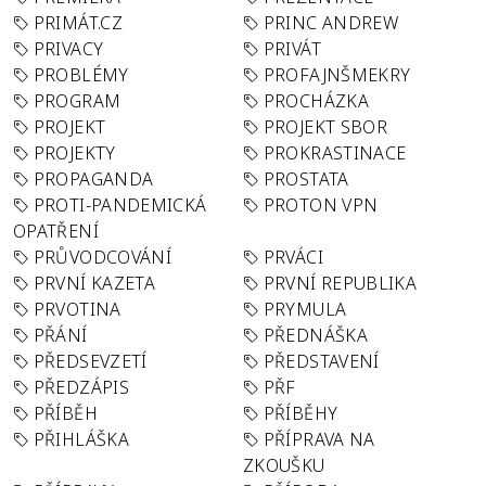
PRIMÁT.CZ
PRINC ANDREW
PRIVACY
PRIVÁT
PROBLÉMY
PROFAJNŠMEKRY
PROGRAM
PROCHÁZKA
PROJEKT
PROJEKT SBOR
PROJEKTY
PROKRASTINACE
PROPAGANDA
PROSTATA
PROTI-PANDEMICKÁ
PROTON VPN
OPATŘENÍ
PRŮVODCOVÁNÍ
PRVÁCI
PRVNÍ KAZETA
PRVNÍ REPUBLIKA
PRVOTINA
PRYMULA
PŘÁNÍ
PŘEDNÁŠKA
PŘEDSEVZETÍ
PŘEDSTAVENÍ
PŘEDZÁPIS
PŘF
PŘÍBĚH
PŘÍBĚHY
PŘIHLÁŠKA
PŘÍPRAVA NA
ZKOUŠKU