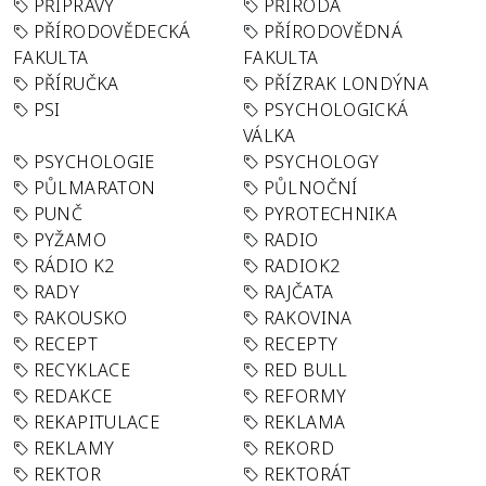
PŘÍPRAVY
PŘÍRODA
PŘÍRODOVĚDECKÁ
PŘÍRODOVĚDNÁ
FAKULTA
FAKULTA
PŘÍRUČKA
PŘÍZRAK LONDÝNA
PSI
PSYCHOLOGICKÁ
VÁLKA
PSYCHOLOGIE
PSYCHOLOGY
PŮLMARATON
PŮLNOČNÍ
PUNČ
PYROTECHNIKA
PYŽAMO
RADIO
RÁDIO K2
RADIOK2
RADY
RAJČATA
RAKOUSKO
RAKOVINA
RECEPT
RECEPTY
RECYKLACE
RED BULL
REDAKCE
REFORMY
REKAPITULACE
REKLAMA
REKLAMY
REKORD
REKTOR
REKTORÁT