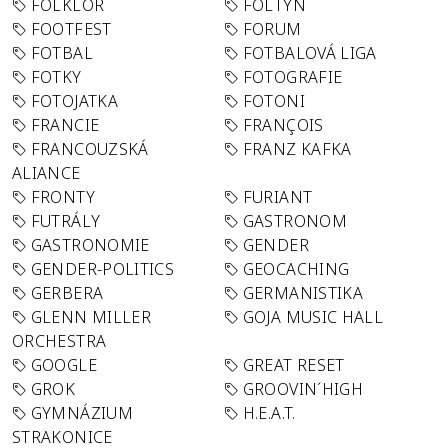
FOLKLÓR
FOLTYN
FOOTFEST
FORUM
FOTBAL
FOTBALOVÁ LIGA
FOTKY
FOTOGRAFIE
FOTOJATKA
FOTONI
FRANCIE
FRANÇOIS
FRANCOUZSKÁ
FRANZ KAFKA
ALIANCE
FRONTY
FURIANT
FUTRÁLY
GASTRONOM
GASTRONOMIE
GENDER
GENDER-POLITICS
GEOCACHING
GERBERA
GERMANISTIKA
GLENN MILLER
GOJA MUSIC HALL
ORCHESTRA
GOOGLE
GREAT RESET
GROK
GROOVIN´HIGH
GYMNÁZIUM
H.E.A.T.
STRAKONICE