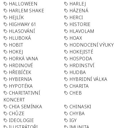
HALLOWEEN
HARLEJ
HARLEM SHAKE
HÁZENÁ
HEJLÍK
HERCI
HIGHWAY 61
HISTORIE
HLASOVÁNÍ
HLAVOLAM
HLUBOKÁ
HOAX
HOBIT
HODNOCENÍ VÝUKY
HOKEJ
HOKEJISTÉ
HORKÁ VANA
HOSPODA
HRDINOVÉ
HRDINSTVÍ
HŘEBÍČEK
HUDBA
HYBERNIA
HYBRIDNÍ VÁLKA
HYPOTÉKA
CHARITA
CHARITATIVNÍ
CHEB
KONCERT
CHIA SEMÍNKA
CHINASKI
CHŮZE
CHYBA
IDEOLOGIE
IGY
ILUSTRÁTOŘI
IMUNITA