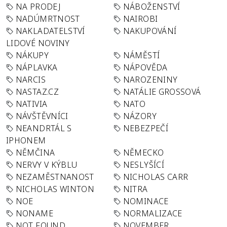
NA PRODEJ
NÁBOŽENSTVÍ
NADÚMRTNOST
NAIROBI
NAKLADATELSTVÍ
NAKUPOVÁNÍ
LIDOVÉ NOVINY
NÁKUPY
NÁMĚSTÍ
NÁPLAVKA
NÁPOVĚDA
NARCIS
NAROZENINY
NASTAZ.CZ
NATÁLIE GROSSOVÁ
NATIVIA
NATO
NÁVŠTĚVNÍCI
NÁZORY
NEANDRTÁL S
NEBEZPEČÍ
IPHONEM
NĚMČINA
NĚMECKO
NERVY V KÝBLU
NESLYŠÍCÍ
NEZAMĚSTNANOST
NICHOLAS CARR
NICHOLAS WINTON
NITRA
NOE
NOMINACE
NONAME
NORMALIZACE
NOT FOUND
NOVEMBER