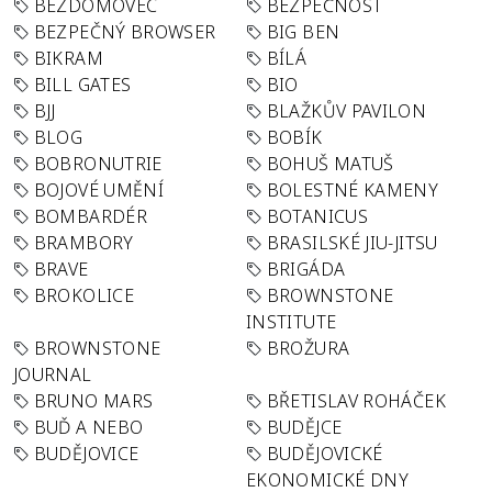
BEZDOMOVEC
BEZPEČNOST
BEZPEČNÝ BROWSER
BIG BEN
BIKRAM
BÍLÁ
BILL GATES
BIO
BJJ
BLAŽKŮV PAVILON
BLOG
BOBÍK
BOBRONUTRIE
BOHUŠ MATUŠ
BOJOVÉ UMĚNÍ
BOLESTNÉ KAMENY
BOMBARDÉR
BOTANICUS
BRAMBORY
BRASILSKÉ JIU-JITSU
BRAVE
BRIGÁDA
BROKOLICE
BROWNSTONE
INSTITUTE
BROWNSTONE
BROŽURA
JOURNAL
BRUNO MARS
BŘETISLAV ROHÁČEK
BUĎ A NEBO
BUDĚJCE
BUDĚJOVICE
BUDĚJOVICKÉ
EKONOMICKÉ DNY