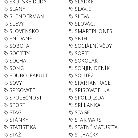
SKOTSKÉ DUDY
SLADKÉ
SLANÝ
SLÁVIE
SLENDERMAN
SLEVA
SLEVY
SLOVÁCI
SLOVENSKO
SMARTPHONES
SNÍDANĚ
SNÍH
SOBOTA
SOCIÁLNÍ VĚDY
SOCIETY
SOFIE
SOCHA
SOKOLÁK
SONG
SONJIN DENÍK
SOUBOJ FAKULT
SOUTĚŽ
SOVY
SPARTAN RACE
SPISOVATEL
SPISOVATELKA
SPOLEČNOST
SPOLUJIZDA
SPORT
SRÍ LANKA
STAG
STAGE
STÁNKY
STAR WARS
STATISTIKA
STÁTNÍ MATURITA
STÁŽ
STÍHAČKY