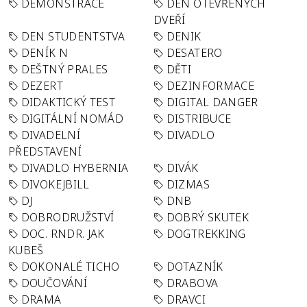
DEMONSTRACE
DEN OTEVŘENÝCH
DVEŘÍ
DEN STUDENTSTVA
DENIK
DENÍK N
DESATERO
DEŠTNÝ PRALES
DĚTI
DEZERT
DEZINFORMACE
DIDAKTICKÝ TEST
DIGITAL DANGER
DIGITÁLNÍ NOMÁD
DISTRIBUCE
DIVADELNÍ
DIVADLO
PŘEDSTAVENÍ
DIVADLO HYBERNIA
DIVÁK
DIVOKEJBILL
DIZMAS
DJ
DNB
DOBRODRUŽSTVÍ
DOBRÝ SKUTEK
DOC. RNDR. JAK
DOGTREKKING
KUBEŠ
DOKONALÉ TICHO
DOTAZNÍK
DOUČOVÁNÍ
DRABOVA
DRAMA
DRAVCI