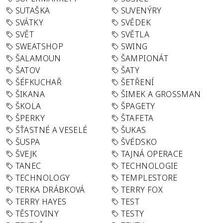
SUTAŠKA
SUVENÝRY
SVÁTKY
SVĚDEK
SVĚT
SVĚTLA
SWEATSHOP
SWING
ŠALAMOUN
ŠAMPIONÁT
ŠATOV
ŠATY
ŠÉFKUCHAŘ
ŠETŘENÍ
ŠIKANA
ŠIMEK A GROSSMAN
ŠKOLA
ŠPAGETY
ŠPERKY
ŠTAFETA
ŠŤASTNÉ A VESELÉ
ŠUKAS
ŠUSPA
ŠVÉDSKO
ŠVEJK
TAJNÁ OPERACE
TANEC
TECHNOLOGIE
TECHNOLOGY
TEMPLESTORE
TERKA DRÁBKOVÁ
TERRY FOX
TERRY HAYES
TEST
TĚSTOVINY
TESTY