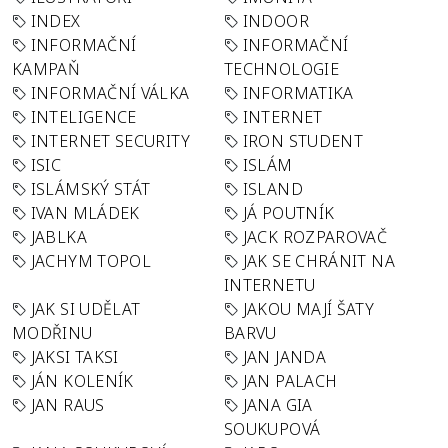
INDEX
INDOOR
INFORMAČNÍ
INFORMAČNÍ
KAMPAŇ
TECHNOLOGIE
INFORMAČNÍ VÁLKA
INFORMATIKA
INTELIGENCE
INTERNET
INTERNET SECURITY
IRON STUDENT
ISIC
ISLÁM
ISLÁMSKÝ STÁT
ISLAND
IVAN MLÁDEK
JÁ POUTNÍK
JABLKA
JACK ROZPAROVAČ
JACHYM TOPOL
JAK SE CHRÁNIT NA
INTERNETU
JAK SI UDĚLAT
JAKOU MAJÍ ŠATY
MODŘINU
BARVU
JAKSI TAKSI
JAN JANDA
JÁN KOLENÍK
JAN PALACH
JAN RAUS
JANA GIA
SOUKUPOVÁ