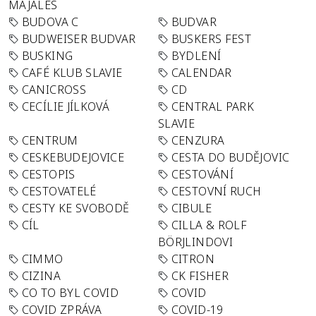
MAJÁLES
BUDOVA C
BUDVAR
BUDWEISER BUDVAR
BUSKERS FEST
BUSKING
BYDLENÍ
CAFÉ KLUB SLAVIE
CALENDAR
CANICROSS
CD
CECÍLIE JÍLKOVÁ
CENTRAL PARK
SLAVIE
CENTRUM
CENZURA
CESKEBUDEJOVICE
CESTA DO BUDĚJOVIC
CESTOPIS
CESTOVÁNÍ
CESTOVATELÉ
CESTOVNÍ RUCH
CESTY KE SVOBODĚ
CIBULE
CÍL
CILLA & ROLF
BÖRJLINDOVI
CIMMO
CITRON
CIZINA
CK FISHER
CO TO BYL COVID
COVID
COVID ZPRÁVA
COVID-19