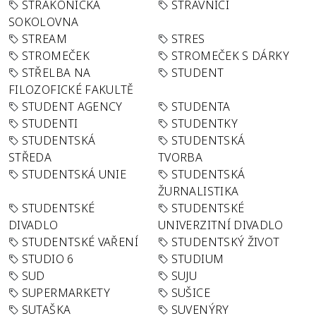
STRAKONICKÁ
STRÁVNÍCI
SOKOLOVNA
STREAM
STRES
STROMEČEK
STROMEČEK S DÁRKY
STŘELBA NA
STUDENT
FILOZOFICKÉ FAKULTĚ
STUDENT AGENCY
STUDENTA
STUDENTI
STUDENTKY
STUDENTSKÁ
STUDENTSKÁ
STŘEDA
TVORBA
STUDENTSKÁ UNIE
STUDENTSKÁ
ŽURNALISTIKA
STUDENTSKÉ
STUDENTSKÉ
DIVADLO
UNIVERZITNÍ DIVADLO
STUDENTSKÉ VAŘENÍ
STUDENTSKÝ ŽIVOT
STUDIO 6
STUDIUM
SUD
SUJU
SUPERMARKETY
SUŠICE
SUTAŠKA
SUVENÝRY