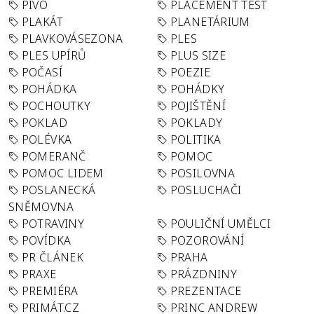
PIVO
PLACEMENT TEST
PLAKÁT
PLANETÁRIUM
PLAVKOVÁSEZONA
PLES
PLES UPÍRŮ
PLUS SIZE
POČASÍ
POEZIE
POHÁDKA
POHÁDKY
POCHOUTKY
POJIŠTĚNÍ
POKLAD
POKLADY
POLÉVKA
POLITIKA
POMERANČ
POMOC
POMOC LIDEM
POSILOVNA
POSLANECKÁ
POSLUCHAČI
SNĚMOVNA
POTRAVINY
POULIČNÍ UMĚLCI
POVÍDKA
POZOROVÁNÍ
PR ČLÁNEK
PRAHA
PRAXE
PRÁZDNINY
PREMIÉRA
PREZENTACE
PRIMÁT.CZ
PRINC ANDREW