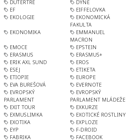
DUTERTRE
DÝNĚ
EF
EIFFELOVKA
EKOLOGIE
EKONOMICKÁ
FAKULTA
EKONOMIKA
EMMANUEL
MACRON
EMOCE
EPSTEIN
ERASMUS
ERASMUS+
ERIK AXL SUND
EROS
ESEJ
ETIKETA
ETIOPIE
EUROPE
EVA BUREŠOVÁ
EVERNOTE
EVROPSKÝ
EVROPSKÝ
PARLAMENT
PARLAMENT MLÁDEŽE
EXIT TOUR
EXKURZE
EXMUSLIMKA
EXOTICKÉ ROSTLINY
EXOTIKA
EXPLOZE
EYP
F-DROID
FABRIKA
FACEBOOK