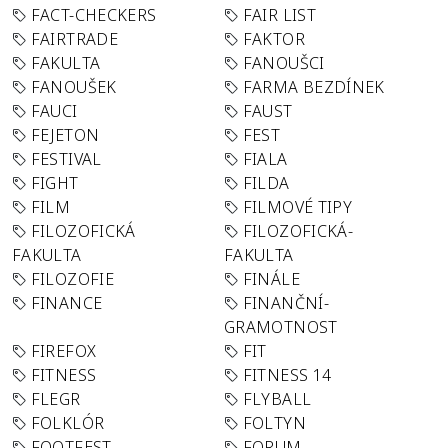
FACT-CHECKERS
FAIR LIST
FAIRTRADE
FAKTOR
FAKULTA
FANOUŠCI
FANOUŠEK
FARMA BEZDÍNEK
FAUCI
FAUST
FEJETON
FEST
FESTIVAL
FIALA
FIGHT
FILDA
FILM
FILMOVÉ TIPY
FILOZOFICKÁ
FILOZOFICKÁ-
FAKULTA
FAKULTA
FILOZOFIE
FINÁLE
FINANCE
FINANČNÍ-
GRAMOTNOST
FIREFOX
FIT
FITNESS
FITNESS 14
FLEGR
FLYBALL
FOLKLÓR
FOLTYN
FOOTFEST
FORUM