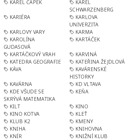
KAREL ČAPEK
KAREL
SCHWARZENBERG
KARIÉRA
KARLOVA
UNIVERZITA
KARLOVY VARY
KARMA
KAROLÍNA
KARTÁČEK
GUDASOVÁ
KARTÁČKOVÝ VRAH
KARVINÁ
KATEDRA GEOGRAFIE
KATEŘINA ŽEJDLOVÁ
KÁVA
KAVÁRENSKÉ
HISTORKY
KAVÁRNA
KD VLTAVA
KDE VŠUDE SE
KEŇA
SKRÝVÁ MATEMATIKA
KILT
KINO
KINO KOTVA
KLEŤ
KLUB K2
KMENY
KNIHA
KNIHOVNA
KNÍR
KNIŽNÍ KLUB