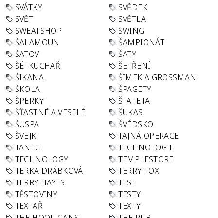
SVÁTKY
SVĚDEK
SVĚT
SVĚTLA
SWEATSHOP
SWING
ŠALAMOUN
ŠAMPIONÁT
ŠATOV
ŠATY
ŠÉFKUCHAŘ
ŠETŘENÍ
ŠIKANA
ŠIMEK A GROSSMAN
ŠKOLA
ŠPAGETY
ŠPERKY
ŠTAFETA
ŠŤASTNÉ A VESELÉ
ŠUKAS
ŠUSPA
ŠVÉDSKO
ŠVEJK
TAJNÁ OPERACE
TANEC
TECHNOLOGIE
TECHNOLOGY
TEMPLESTORE
TERKA DRÁBKOVÁ
TERRY FOX
TERRY HAYES
TEST
TĚSTOVINY
TESTY
TEXTAŘ
TEXTY
THE HOOLIGANS
THE PUB