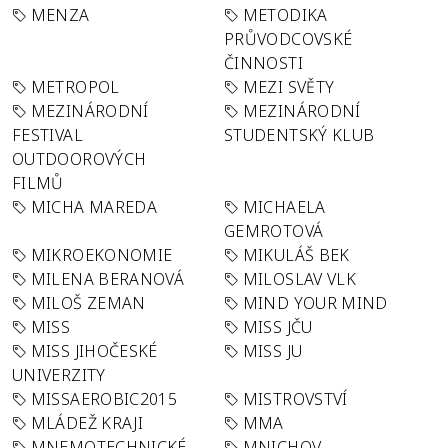
MENZA
METODIKA
PRŮVODCOVSKÉ
ČINNOSTI
METROPOL
MEZI SVĚTY
MEZINÁRODNÍ
MEZINÁRODNÍ
FESTIVAL
STUDENTSKÝ KLUB
OUTDOOROVÝCH
FILMŮ
MICHA MAREDA
MICHAELA
GEMROTOVÁ
MIKROEKONOMIE
MIKULÁŠ BEK
MILENA BERANOVÁ
MILOSLAV VLK
MILOŠ ZEMAN
MIND YOUR MIND
MISS
MISS JČU
MISS JIHOČESKÉ
MISS JU
UNIVERZITY
MISSAEROBIC2015
MISTROVSTVÍ
MLÁDEŽ KRAJI
MMA
MNEMOTECHNICKÉ
MNICHOV