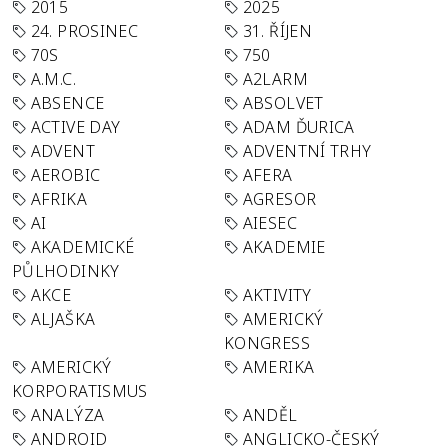
2015
2025
24. PROSINEC
31. ŘÍJEN
70S
750
A.M.C.
A2LARM
ABSENCE
ABSOLVET
ACTIVE DAY
ADAM ĎURICA
ADVENT
ADVENTNÍ TRHY
AEROBIC
AFERA
AFRIKA
AGRESOR
AI
AIESEC
AKADEMICKÉ
AKADEMIE
PŮLHODINKY
AKCE
AKTIVITY
ALJAŠKA
AMERICKÝ
KONGRESS
AMERICKÝ
AMERIKA
KORPORATISMUS
ANALÝZA
ANDĚL
ANDROID
ANGLICKO-ČESKÝ