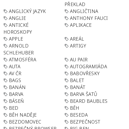
PŘEKLAD
ANGLICKÝ JAZYK
ANGLIČTINA
ANGLIE
ANTHONY FAUCI
ANTICKÉ
APLIKACE
HOROSKOPY
APPLE
AREÁL
ARNOLD
ARTIGY
SCHLEHUBER
ATMOSFÉRA
AU PAIR
AUTA
AUTOGRAMIÁDA
AV ČR
BABOVŘESKY
BAGS
BALET
BANÁN
BANÁT
BARVA
BARVA ŠATŮ
BÁSEŇ
BEARD BAUBLES
BED
BĚH
BĚH NADĚJE
BESEDA
BEZDOMOVEC
BEZPEČNOST
BEZPEČNÝ BROWSER
BIG BEN