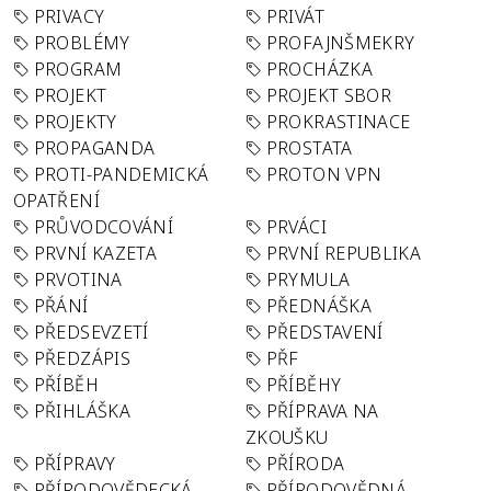
PRIVACY
PRIVÁT
PROBLÉMY
PROFAJNŠMEKRY
PROGRAM
PROCHÁZKA
PROJEKT
PROJEKT SBOR
PROJEKTY
PROKRASTINACE
PROPAGANDA
PROSTATA
PROTI-PANDEMICKÁ
PROTON VPN
OPATŘENÍ
PRŮVODCOVÁNÍ
PRVÁCI
PRVNÍ KAZETA
PRVNÍ REPUBLIKA
PRVOTINA
PRYMULA
PŘÁNÍ
PŘEDNÁŠKA
PŘEDSEVZETÍ
PŘEDSTAVENÍ
PŘEDZÁPIS
PŘF
PŘÍBĚH
PŘÍBĚHY
PŘIHLÁŠKA
PŘÍPRAVA NA
ZKOUŠKU
PŘÍPRAVY
PŘÍRODA
PŘÍRODOVĚDECKÁ
PŘÍRODOVĚDNÁ