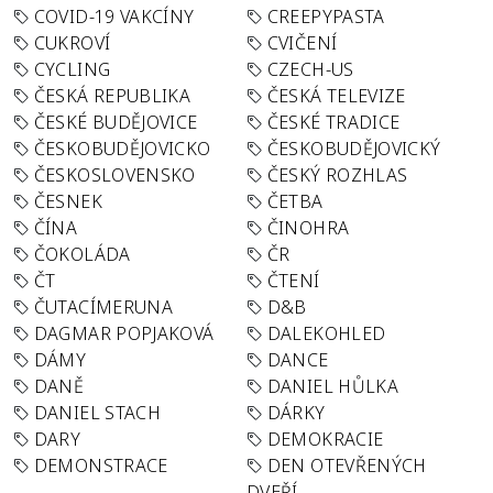
COVID-19 VAKCÍNY
CREEPYPASTA
CUKROVÍ
CVIČENÍ
CYCLING
CZECH-US
ČESKÁ REPUBLIKA
ČESKÁ TELEVIZE
ČESKÉ BUDĚJOVICE
ČESKÉ TRADICE
ČESKOBUDĚJOVICKO
ČESKOBUDĚJOVICKÝ
ČESKOSLOVENSKO
ČESKÝ ROZHLAS
ČESNEK
ČETBA
ČÍNA
ČINOHRA
ČOKOLÁDA
ČR
ČT
ČTENÍ
ČUTACÍMERUNA
D&B
DAGMAR POPJAKOVÁ
DALEKOHLED
DÁMY
DANCE
DANĚ
DANIEL HŮLKA
DANIEL STACH
DÁRKY
DARY
DEMOKRACIE
DEMONSTRACE
DEN OTEVŘENÝCH
DVEŘÍ