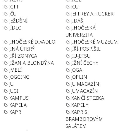
JCTT
JCU
JČU
JEFFREY A. TUCKER
JEŽDĚNÍ
JIDÁŠ
JÍDLO
JIHOČESKÁ
UNIVERZITA
JIHOČESKÉ DIVADLO
JIHOČESKÉ MUZEUM
JINÁ ÚTERÝ
JÍŘÍ POSPÍŠIL
JIŘÍ ZONYGA
JIU-JITSU
JIŽAN A BLONDÝNA
JIŽNÍ ČECHY
JMELÍ
JOGA
JOGGING
JOPLIN
JU
JU MAGAZÍN
JUGI
JUMAGAZÍN
KAMPUS
KANČÍ STEZKA
KAPELA
KAPELY
KAPR
KAPR S
BRAMBOROVÝM
SALÁTEM