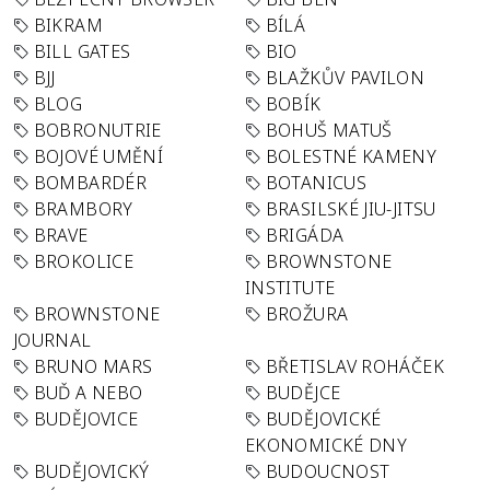
BIKRAM
BÍLÁ
BILL GATES
BIO
BJJ
BLAŽKŮV PAVILON
BLOG
BOBÍK
BOBRONUTRIE
BOHUŠ MATUŠ
BOJOVÉ UMĚNÍ
BOLESTNÉ KAMENY
BOMBARDÉR
BOTANICUS
BRAMBORY
BRASILSKÉ JIU-JITSU
BRAVE
BRIGÁDA
BROKOLICE
BROWNSTONE
INSTITUTE
BROWNSTONE
BROŽURA
JOURNAL
BRUNO MARS
BŘETISLAV ROHÁČEK
BUĎ A NEBO
BUDĚJCE
BUDĚJOVICE
BUDĚJOVICKÉ
EKONOMICKÉ DNY
BUDĚJOVICKÝ
BUDOUCNOST