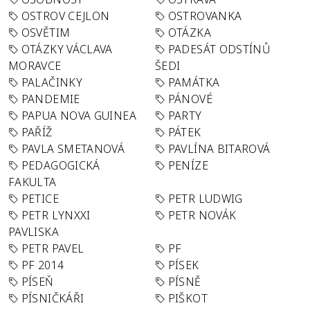
OSTROV CEJLON
OSTROVANKA
OSVĚTIM
OTÁZKA
OTÁZKY VÁCLAVA
PADESÁT ODSTÍNŮ
MORAVCE
ŠEDI
PALAČINKY
PAMÁTKA
PANDEMIE
PÁNOVÉ
PAPUA NOVA GUINEA
PARTY
PAŘÍŽ
PÁTEK
PAVLA SMETANOVÁ
PAVLÍNA BITAROVÁ
PEDAGOGICKÁ
PENÍZE
FAKULTA
PETICE
PETR LUDWIG
PETR LYNXXI
PETR NOVÁK
PAVLISKA
PETR PAVEL
PF
PF 2014
PÍSEK
PÍSEŇ
PÍSNĚ
PÍSNIČKÁŘI
PIŠKOT