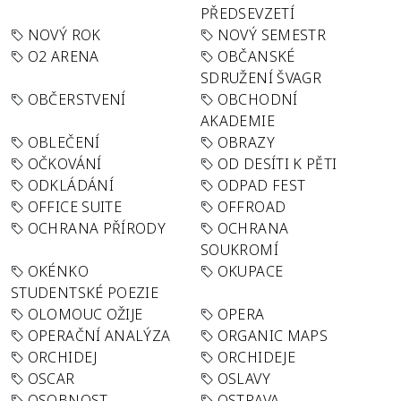
PŘEDSEVZETÍ
NOVÝ ROK
NOVÝ SEMESTR
O2 ARENA
OBČANSKÉ
SDRUŽENÍ ŠVAGR
OBČERSTVENÍ
OBCHODNÍ
AKADEMIE
OBLEČENÍ
OBRAZY
OČKOVÁNÍ
OD DESÍTI K PĚTI
ODKLÁDÁNÍ
ODPAD FEST
OFFICE SUITE
OFFROAD
OCHRANA PŘÍRODY
OCHRANA
SOUKROMÍ
OKÉNKO
OKUPACE
STUDENTSKÉ POEZIE
OLOMOUC OŽIJE
OPERA
OPERAČNÍ ANALÝZA
ORGANIC MAPS
ORCHIDEJ
ORCHIDEJE
OSCAR
OSLAVY
OSOBNOST
OSTRAVA