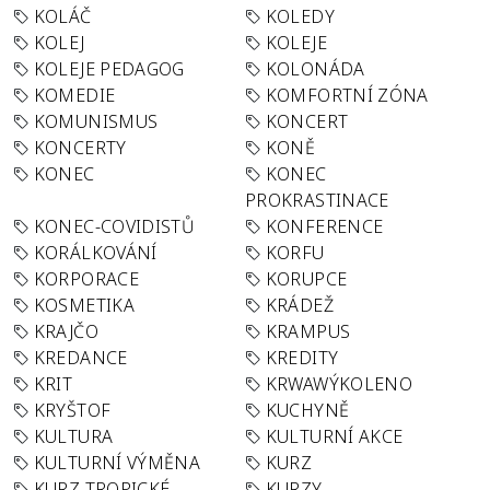
KOLÁČ
KOLEDY
KOLEJ
KOLEJE
KOLEJE PEDAGOG
KOLONÁDA
KOMEDIE
KOMFORTNÍ ZÓNA
KOMUNISMUS
KONCERT
KONCERTY
KONĚ
KONEC
KONEC
PROKRASTINACE
KONEC-COVIDISTŮ
KONFERENCE
KORÁLKOVÁNÍ
KORFU
KORPORACE
KORUPCE
KOSMETIKA
KRÁDEŽ
KRAJČO
KRAMPUS
KREDANCE
KREDITY
KRIT
KRWAWÝKOLENO
KRYŠTOF
KUCHYNĚ
KULTURA
KULTURNÍ AKCE
KULTURNÍ VÝMĚNA
KURZ
KURZ TROPICKÉ
KURZY