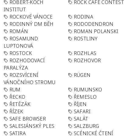
ROBERT-KOCH
ROCK CAFÉ CONTEST
INSTITUT
ROCKOVÉ VÁNOCE
RODINA
RODINNÝ DM BĚH
RODODENDRON
ROMÁN
ROMAN POLANSKI
ROSAMUND
ROSTLINY
LUPTONOVÁ
ROSTOCK
ROZHLAS
ROZHODOVACÍ
ROZHOVOR
PARALÝZA
ROZSVÍCENÍ
RÜGEN
VÁNOČNÍHO STROMU
RUM
RUMUNSKO
ŘECKO
ŘEMESLO
ŘETĚZÁK
ŘÍJEN
ŘÍZEK
SAFARI
SAFE BROWSER
SALÁT
SALESIÁNSKÝ PLES
SALZBURG
SATIRA
SCÉNICKÉ ČTENÍ