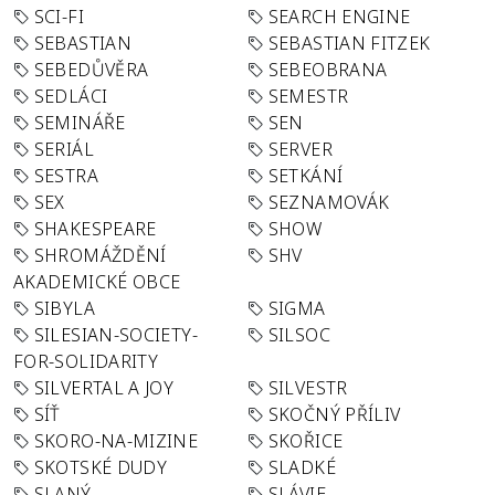
SCI-FI
SEARCH ENGINE
SEBASTIAN
SEBASTIAN FITZEK
SEBEDŮVĚRA
SEBEOBRANA
SEDLÁCI
SEMESTR
SEMINÁŘE
SEN
SERIÁL
SERVER
SESTRA
SETKÁNÍ
SEX
SEZNAMOVÁK
SHAKESPEARE
SHOW
SHROMÁŽDĚNÍ
SHV
AKADEMICKÉ OBCE
SIBYLA
SIGMA
SILESIAN-SOCIETY-
SILSOC
FOR-SOLIDARITY
SILVERTAL A JOY
SILVESTR
SÍŤ
SKOČNÝ PŘÍLIV
SKORO-NA-MIZINE
SKOŘICE
SKOTSKÉ DUDY
SLADKÉ
SLANÝ
SLÁVIE