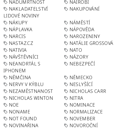
NADÚMRTNOST
NAIROBI
NAKLADATELSTVÍ
NAKUPOVÁNÍ
LIDOVÉ NOVINY
NÁKUPY
NÁMĚSTÍ
NÁPLAVKA
NÁPOVĚDA
NARCIS
NAROZENINY
NASTAZ.CZ
NATÁLIE GROSSOVÁ
NATIVIA
NATO
NÁVŠTĚVNÍCI
NÁZORY
NEANDRTÁL S
NEBEZPEČÍ
IPHONEM
NĚMČINA
NĚMECKO
NERVY V KÝBLU
NESLYŠÍCÍ
NEZAMĚSTNANOST
NICHOLAS CARR
NICHOLAS WINTON
NITRA
NOE
NOMINACE
NONAME
NORMALIZACE
NOT FOUND
NOVEMBER
NOVINAŘINA
NOVOROČNÍ