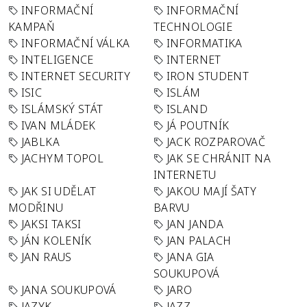
INFORMAČNÍ
INFORMAČNÍ
KAMPAŇ
TECHNOLOGIE
INFORMAČNÍ VÁLKA
INFORMATIKA
INTELIGENCE
INTERNET
INTERNET SECURITY
IRON STUDENT
ISIC
ISLÁM
ISLÁMSKÝ STÁT
ISLAND
IVAN MLÁDEK
JÁ POUTNÍK
JABLKA
JACK ROZPAROVAČ
JACHYM TOPOL
JAK SE CHRÁNIT NA
INTERNETU
JAK SI UDĚLAT
JAKOU MAJÍ ŠATY
MODŘINU
BARVU
JAKSI TAKSI
JAN JANDA
JÁN KOLENÍK
JAN PALACH
JAN RAUS
JANA GIA
SOUKUPOVÁ
JANA SOUKUPOVÁ
JARO
JAZYK
JAZZ