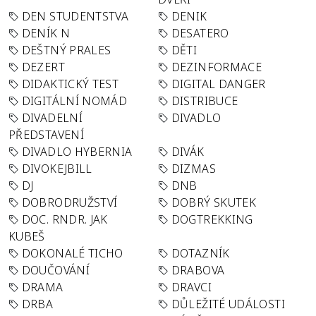
DEN STUDENTSTVA
DENIK
DENÍK N
DESATERO
DEŠTNÝ PRALES
DĚTI
DEZERT
DEZINFORMACE
DIDAKTICKÝ TEST
DIGITAL DANGER
DIGITÁLNÍ NOMÁD
DISTRIBUCE
DIVADELNÍ
DIVADLO
PŘEDSTAVENÍ
DIVADLO HYBERNIA
DIVÁK
DIVOKEJBILL
DIZMAS
DJ
DNB
DOBRODRUŽSTVÍ
DOBRÝ SKUTEK
DOC. RNDR. JAK
DOGTREKKING
KUBEŠ
DOKONALÉ TICHO
DOTAZNÍK
DOUČOVÁNÍ
DRABOVA
DRAMA
DRAVCI
DRBA
DŮLEŽITÉ UDÁLOSTI