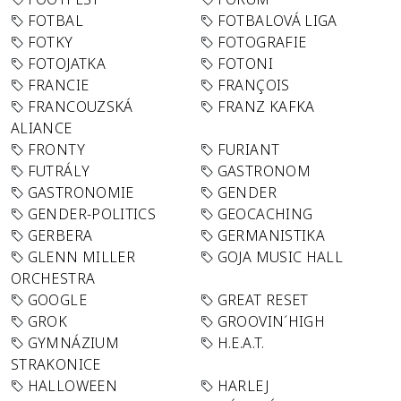
FOTBAL
FOTBALOVÁ LIGA
FOTKY
FOTOGRAFIE
FOTOJATKA
FOTONI
FRANCIE
FRANÇOIS
FRANCOUZSKÁ
FRANZ KAFKA
ALIANCE
FRONTY
FURIANT
FUTRÁLY
GASTRONOM
GASTRONOMIE
GENDER
GENDER-POLITICS
GEOCACHING
GERBERA
GERMANISTIKA
GLENN MILLER
GOJA MUSIC HALL
ORCHESTRA
GOOGLE
GREAT RESET
GROK
GROOVIN´HIGH
GYMNÁZIUM
H.E.A.T.
STRAKONICE
HALLOWEEN
HARLEJ