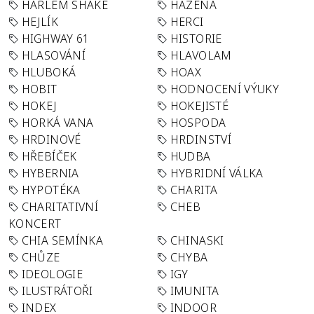
HARLEM SHAKE
HÁZENÁ
HEJLÍK
HERCI
HIGHWAY 61
HISTORIE
HLASOVÁNÍ
HLAVOLAM
HLUBOKÁ
HOAX
HOBIT
HODNOCENÍ VÝUKY
HOKEJ
HOKEJISTÉ
HORKÁ VANA
HOSPODA
HRDINOVÉ
HRDINSTVÍ
HŘEBÍČEK
HUDBA
HYBERNIA
HYBRIDNÍ VÁLKA
HYPOTÉKA
CHARITA
CHARITATIVNÍ
CHEB
KONCERT
CHIA SEMÍNKA
CHINASKI
CHŮZE
CHYBA
IDEOLOGIE
IGY
ILUSTRÁTOŘI
IMUNITA
INDEX
INDOOR