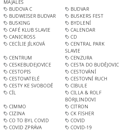
MAJÁLES
BUDOVA C
BUDVAR
BUDWEISER BUDVAR
BUSKERS FEST
BUSKING
BYDLENÍ
CAFÉ KLUB SLAVIE
CALENDAR
CANICROSS
CD
CECÍLIE JÍLKOVÁ
CENTRAL PARK
SLAVIE
CENTRUM
CENZURA
CESKEBUDEJOVICE
CESTA DO BUDĚJOVIC
CESTOPIS
CESTOVÁNÍ
CESTOVATELÉ
CESTOVNÍ RUCH
CESTY KE SVOBODĚ
CIBULE
CÍL
CILLA & ROLF
BÖRJLINDOVI
CIMMO
CITRON
CIZINA
CK FISHER
CO TO BYL COVID
COVID
COVID ZPRÁVA
COVID-19