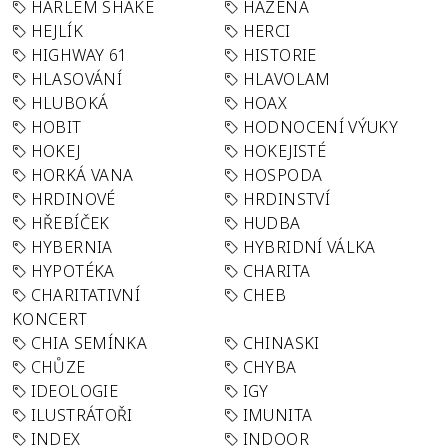
HARLEM SHAKE
HÁZENÁ
HEJLÍK
HERCI
HIGHWAY 61
HISTORIE
HLASOVÁNÍ
HLAVOLAM
HLUBOKÁ
HOAX
HOBIT
HODNOCENÍ VÝUKY
HOKEJ
HOKEJISTÉ
HORKÁ VANA
HOSPODA
HRDINOVÉ
HRDINSTVÍ
HŘEBÍČEK
HUDBA
HYBERNIA
HYBRIDNÍ VÁLKA
HYPOTÉKA
CHARITA
CHARITATIVNÍ
CHEB
KONCERT
CHIA SEMÍNKA
CHINASKI
CHŮZE
CHYBA
IDEOLOGIE
IGY
ILUSTRÁTOŘI
IMUNITA
INDEX
INDOOR