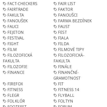
FACT-CHECKERS
FAIR LIST
FAIRTRADE
FAKTOR
FAKULTA
FANOUŠCI
FANOUŠEK
FARMA BEZDÍNEK
FAUCI
FAUST
FEJETON
FEST
FESTIVAL
FIALA
FIGHT
FILDA
FILM
FILMOVÉ TIPY
FILOZOFICKÁ
FILOZOFICKÁ-
FAKULTA
FAKULTA
FILOZOFIE
FINÁLE
FINANCE
FINANČNÍ-
GRAMOTNOST
FIREFOX
FIT
FITNESS
FITNESS 14
FLEGR
FLYBALL
FOLKLÓR
FOLTYN
FOOTFEST
FORUM