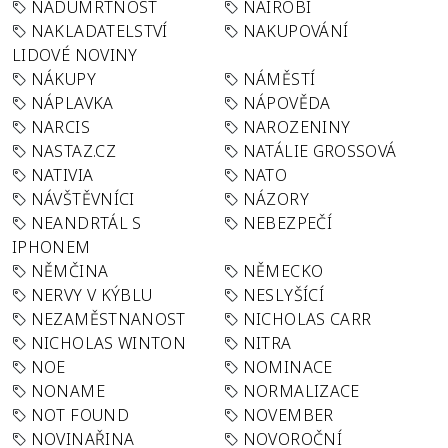
NADÚMRTNOST
NAIROBI
NAKLADATELSTVÍ
NAKUPOVÁNÍ
LIDOVÉ NOVINY
NÁKUPY
NÁMĚSTÍ
NÁPLAVKA
NÁPOVĚDA
NARCIS
NAROZENINY
NASTAZ.CZ
NATÁLIE GROSSOVÁ
NATIVIA
NATO
NÁVŠTĚVNÍCI
NÁZORY
NEANDRTÁL S
NEBEZPEČÍ
IPHONEM
NĚMČINA
NĚMECKO
NERVY V KÝBLU
NESLYŠÍCÍ
NEZAMĚSTNANOST
NICHOLAS CARR
NICHOLAS WINTON
NITRA
NOE
NOMINACE
NONAME
NORMALIZACE
NOT FOUND
NOVEMBER
NOVINAŘINA
NOVOROČNÍ