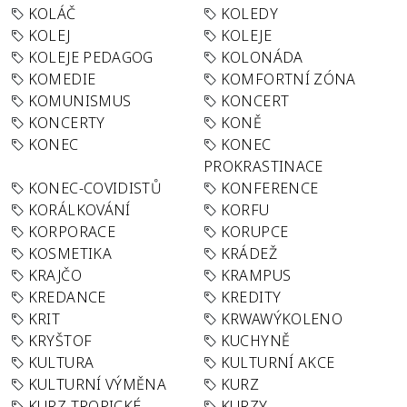
KOLÁČ
KOLEDY
KOLEJ
KOLEJE
KOLEJE PEDAGOG
KOLONÁDA
KOMEDIE
KOMFORTNÍ ZÓNA
KOMUNISMUS
KONCERT
KONCERTY
KONĚ
KONEC
KONEC
PROKRASTINACE
KONEC-COVIDISTŮ
KONFERENCE
KORÁLKOVÁNÍ
KORFU
KORPORACE
KORUPCE
KOSMETIKA
KRÁDEŽ
KRAJČO
KRAMPUS
KREDANCE
KREDITY
KRIT
KRWAWÝKOLENO
KRYŠTOF
KUCHYNĚ
KULTURA
KULTURNÍ AKCE
KULTURNÍ VÝMĚNA
KURZ
KURZ TROPICKÉ
KURZY