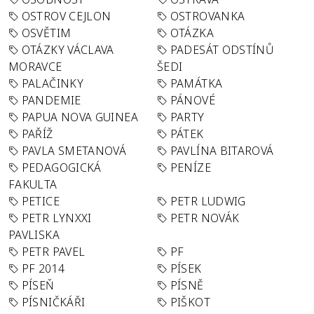
OSTROV CEJLON
OSTROVANKA
OSVĚTIM
OTÁZKA
OTÁZKY VÁCLAVA
PADESÁT ODSTÍNŮ
MORAVCE
ŠEDI
PALAČINKY
PAMÁTKA
PANDEMIE
PÁNOVÉ
PAPUA NOVA GUINEA
PARTY
PAŘÍŽ
PÁTEK
PAVLA SMETANOVÁ
PAVLÍNA BITAROVÁ
PEDAGOGICKÁ
PENÍZE
FAKULTA
PETICE
PETR LUDWIG
PETR LYNXXI
PETR NOVÁK
PAVLISKA
PETR PAVEL
PF
PF 2014
PÍSEK
PÍSEŇ
PÍSNĚ
PÍSNIČKÁŘI
PIŠKOT