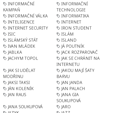
INFORMAČNÍ
INFORMAČNÍ
KAMPAŇ
TECHNOLOGIE
INFORMAČNÍ VÁLKA
INFORMATIKA
INTELIGENCE
INTERNET
INTERNET SECURITY
IRON STUDENT
ISIC
ISLÁM
ISLÁMSKÝ STÁT
ISLAND
IVAN MLÁDEK
JÁ POUTNÍK
JABLKA
JACK ROZPAROVAČ
JACHYM TOPOL
JAK SE CHRÁNIT NA
INTERNETU
JAK SI UDĚLAT
JAKOU MAJÍ ŠATY
MODŘINU
BARVU
JAKSI TAKSI
JAN JANDA
JÁN KOLENÍK
JAN PALACH
JAN RAUS
JANA GIA
SOUKUPOVÁ
JANA SOUKUPOVÁ
JARO
JAZYK
JAZZ