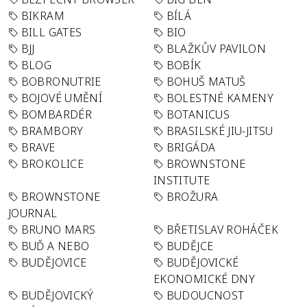
BIKRAM
BÍLÁ
BILL GATES
BIO
BJJ
BLAŽKŮV PAVILON
BLOG
BOBÍK
BOBRONUTRIE
BOHUŠ MATUŠ
BOJOVÉ UMĚNÍ
BOLESTNÉ KAMENY
BOMBARDÉR
BOTANICUS
BRAMBORY
BRASILSKÉ JIU-JITSU
BRAVE
BRIGÁDA
BROKOLICE
BROWNSTONE
INSTITUTE
BROWNSTONE
BROŽURA
JOURNAL
BRUNO MARS
BŘETISLAV ROHÁČEK
BUĎ A NEBO
BUDĚJCE
BUDĚJOVICE
BUDĚJOVICKÉ
EKONOMICKÉ DNY
BUDĚJOVICKÝ
BUDOUCNOST