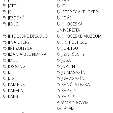
JCTT
JCU
JČU
JEFFREY A. TUCKER
JEŽDĚNÍ
JIDÁŠ
JÍDLO
JIHOČESKÁ
UNIVERZITA
JIHOČESKÉ DIVADLO
JIHOČESKÉ MUZEUM
JINÁ ÚTERÝ
JÍŘÍ POSPÍŠIL
JIŘÍ ZONYGA
JIU-JITSU
JIŽAN A BLONDÝNA
JIŽNÍ ČECHY
JMELÍ
JOGA
JOGGING
JOPLIN
JU
JU MAGAZÍN
JUGI
JUMAGAZÍN
KAMPUS
KANČÍ STEZKA
KAPELA
KAPELY
KAPR
KAPR S
BRAMBOROVÝM
SALÁTEM