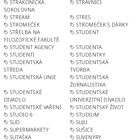
STRAKONICKÁ
STRÁVNÍCI
SOKOLOVNA
STREAM
STRES
STROMEČEK
STROMEČEK S DÁRKY
STŘELBA NA
STUDENT
FILOZOFICKÉ FAKULTĚ
STUDENT AGENCY
STUDENTA
STUDENTI
STUDENTKY
STUDENTSKÁ
STUDENTSKÁ
STŘEDA
TVORBA
STUDENTSKÁ UNIE
STUDENTSKÁ
ŽURNALISTIKA
STUDENTSKÉ
STUDENTSKÉ
DIVADLO
UNIVERZITNÍ DIVADLO
STUDENTSKÉ VAŘENÍ
STUDENTSKÝ ŽIVOT
STUDIO 6
STUDIUM
SUD
SUJU
SUPERMARKETY
SUŠICE
SUTAŠKA
SUVENÝRY