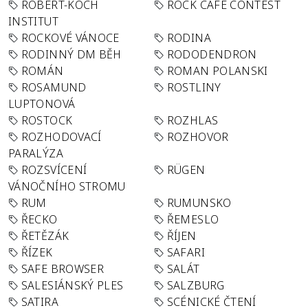
ROBERT-KOCH
ROCK CAFÉ CONTEST
INSTITUT
ROCKOVÉ VÁNOCE
RODINA
RODINNÝ DM BĚH
RODODENDRON
ROMÁN
ROMAN POLANSKI
ROSAMUND
ROSTLINY
LUPTONOVÁ
ROSTOCK
ROZHLAS
ROZHODOVACÍ
ROZHOVOR
PARALÝZA
ROZSVÍCENÍ
RÜGEN
VÁNOČNÍHO STROMU
RUM
RUMUNSKO
ŘECKO
ŘEMESLO
ŘETĚZÁK
ŘÍJEN
ŘÍZEK
SAFARI
SAFE BROWSER
SALÁT
SALESIÁNSKÝ PLES
SALZBURG
SATIRA
SCÉNICKÉ ČTENÍ