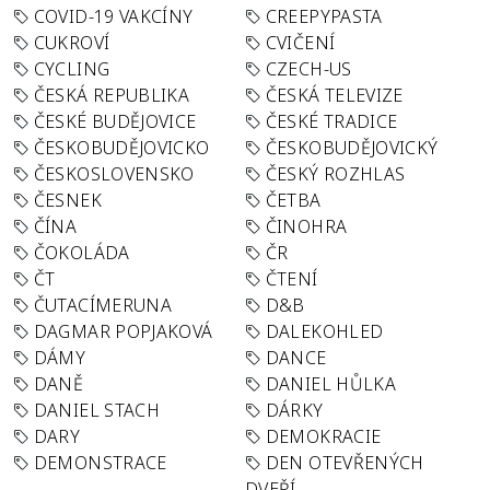
COVID-19 VAKCÍNY
CREEPYPASTA
CUKROVÍ
CVIČENÍ
CYCLING
CZECH-US
ČESKÁ REPUBLIKA
ČESKÁ TELEVIZE
ČESKÉ BUDĚJOVICE
ČESKÉ TRADICE
ČESKOBUDĚJOVICKO
ČESKOBUDĚJOVICKÝ
ČESKOSLOVENSKO
ČESKÝ ROZHLAS
ČESNEK
ČETBA
ČÍNA
ČINOHRA
ČOKOLÁDA
ČR
ČT
ČTENÍ
ČUTACÍMERUNA
D&B
DAGMAR POPJAKOVÁ
DALEKOHLED
DÁMY
DANCE
DANĚ
DANIEL HŮLKA
DANIEL STACH
DÁRKY
DARY
DEMOKRACIE
DEMONSTRACE
DEN OTEVŘENÝCH
DVEŘÍ