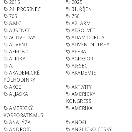
2015
2025
24. PROSINEC
31. ŘÍJEN
70S
750
A.M.C.
A2LARM
ABSENCE
ABSOLVET
ACTIVE DAY
ADAM ĎURICA
ADVENT
ADVENTNÍ TRHY
AEROBIC
AFERA
AFRIKA
AGRESOR
AI
AIESEC
AKADEMICKÉ
AKADEMIE
PŮLHODINKY
AKCE
AKTIVITY
ALJAŠKA
AMERICKÝ
KONGRESS
AMERICKÝ
AMERIKA
KORPORATISMUS
ANALÝZA
ANDĚL
ANDROID
ANGLICKO-ČESKÝ