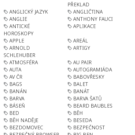
PŘEKLAD
ANGLICKÝ JAZYK
ANGLIČTINA
ANGLIE
ANTHONY FAUCI
ANTICKÉ
APLIKACE
HOROSKOPY
APPLE
AREÁL
ARNOLD
ARTIGY
SCHLEHUBER
ATMOSFÉRA
AU PAIR
AUTA
AUTOGRAMIÁDA
AV ČR
BABOVŘESKY
BAGS
BALET
BANÁN
BANÁT
BARVA
BARVA ŠATŮ
BÁSEŇ
BEARD BAUBLES
BED
BĚH
BĚH NADĚJE
BESEDA
BEZDOMOVEC
BEZPEČNOST
BEZPEČNÝ BROWSER
BIG BEN