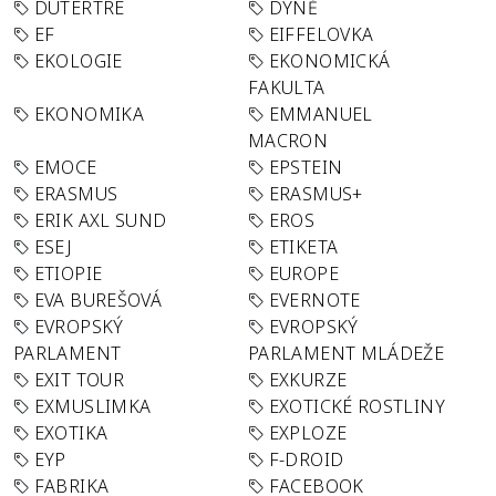
DUTERTRE
DÝNĚ
EF
EIFFELOVKA
EKOLOGIE
EKONOMICKÁ
FAKULTA
EKONOMIKA
EMMANUEL
MACRON
EMOCE
EPSTEIN
ERASMUS
ERASMUS+
ERIK AXL SUND
EROS
ESEJ
ETIKETA
ETIOPIE
EUROPE
EVA BUREŠOVÁ
EVERNOTE
EVROPSKÝ
EVROPSKÝ
PARLAMENT
PARLAMENT MLÁDEŽE
EXIT TOUR
EXKURZE
EXMUSLIMKA
EXOTICKÉ ROSTLINY
EXOTIKA
EXPLOZE
EYP
F-DROID
FABRIKA
FACEBOOK