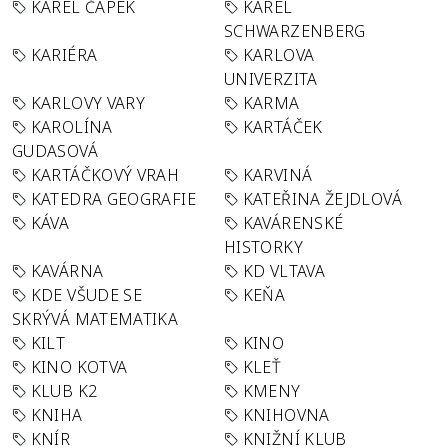
KAREL ČAPEK
KAREL
SCHWARZENBERG
KARIÉRA
KARLOVA
UNIVERZITA
KARLOVY VARY
KARMA
KAROLÍNA
KARTÁČEK
GUDASOVÁ
KARTÁČKOVÝ VRAH
KARVINÁ
KATEDRA GEOGRAFIE
KATEŘINA ŽEJDLOVÁ
KÁVA
KAVÁRENSKÉ
HISTORKY
KAVÁRNA
KD VLTAVA
KDE VŠUDE SE
KEŇA
SKRÝVÁ MATEMATIKA
KILT
KINO
KINO KOTVA
KLEŤ
KLUB K2
KMENY
KNIHA
KNIHOVNA
KNÍR
KNIŽNÍ KLUB