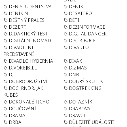
DEN STUDENTSTVA
DENIK
DENÍK N
DESATERO
DEŠTNÝ PRALES
DĚTI
DEZERT
DEZINFORMACE
DIDAKTICKÝ TEST
DIGITAL DANGER
DIGITÁLNÍ NOMÁD
DISTRIBUCE
DIVADELNÍ
DIVADLO
PŘEDSTAVENÍ
DIVADLO HYBERNIA
DIVÁK
DIVOKEJBILL
DIZMAS
DJ
DNB
DOBRODRUŽSTVÍ
DOBRÝ SKUTEK
DOC. RNDR. JAK
DOGTREKKING
KUBEŠ
DOKONALÉ TICHO
DOTAZNÍK
DOUČOVÁNÍ
DRABOVA
DRAMA
DRAVCI
DRBA
DŮLEŽITÉ UDÁLOSTI