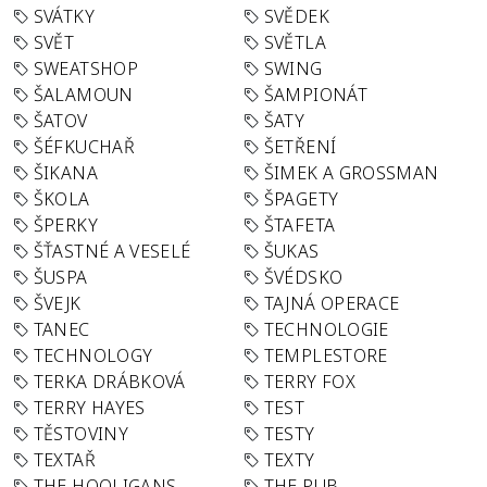
SVÁTKY
SVĚDEK
SVĚT
SVĚTLA
SWEATSHOP
SWING
ŠALAMOUN
ŠAMPIONÁT
ŠATOV
ŠATY
ŠÉFKUCHAŘ
ŠETŘENÍ
ŠIKANA
ŠIMEK A GROSSMAN
ŠKOLA
ŠPAGETY
ŠPERKY
ŠTAFETA
ŠŤASTNÉ A VESELÉ
ŠUKAS
ŠUSPA
ŠVÉDSKO
ŠVEJK
TAJNÁ OPERACE
TANEC
TECHNOLOGIE
TECHNOLOGY
TEMPLESTORE
TERKA DRÁBKOVÁ
TERRY FOX
TERRY HAYES
TEST
TĚSTOVINY
TESTY
TEXTAŘ
TEXTY
THE HOOLIGANS
THE PUB