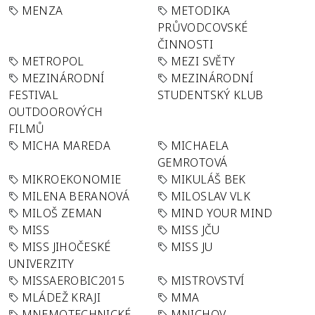
MENZA
METODIKA
PRŮVODCOVSKÉ
ČINNOSTI
METROPOL
MEZI SVĚTY
MEZINÁRODNÍ
MEZINÁRODNÍ
FESTIVAL
STUDENTSKÝ KLUB
OUTDOOROVÝCH
FILMŮ
MICHA MAREDA
MICHAELA
GEMROTOVÁ
MIKROEKONOMIE
MIKULÁŠ BEK
MILENA BERANOVÁ
MILOSLAV VLK
MILOŠ ZEMAN
MIND YOUR MIND
MISS
MISS JČU
MISS JIHOČESKÉ
MISS JU
UNIVERZITY
MISSAEROBIC2015
MISTROVSTVÍ
MLÁDEŽ KRAJI
MMA
MNEMOTECHNICKÉ
MNICHOV