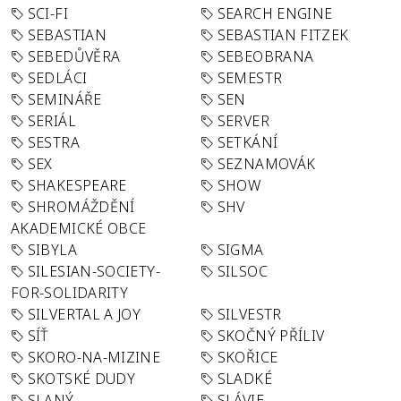
SCI-FI
SEARCH ENGINE
SEBASTIAN
SEBASTIAN FITZEK
SEBEDŮVĚRA
SEBEOBRANA
SEDLÁCI
SEMESTR
SEMINÁŘE
SEN
SERIÁL
SERVER
SESTRA
SETKÁNÍ
SEX
SEZNAMOVÁK
SHAKESPEARE
SHOW
SHROMÁŽDĚNÍ
SHV
AKADEMICKÉ OBCE
SIBYLA
SIGMA
SILESIAN-SOCIETY-
SILSOC
FOR-SOLIDARITY
SILVERTAL A JOY
SILVESTR
SÍŤ
SKOČNÝ PŘÍLIV
SKORO-NA-MIZINE
SKOŘICE
SKOTSKÉ DUDY
SLADKÉ
SLANÝ
SLÁVIE