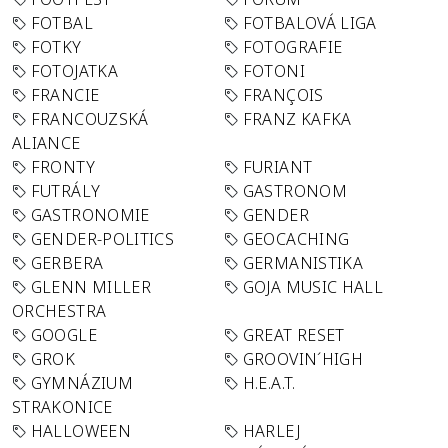
FOTBAL
FOTBALOVÁ LIGA
FOTKY
FOTOGRAFIE
FOTOJATKA
FOTONI
FRANCIE
FRANÇOIS
FRANCOUZSKÁ
FRANZ KAFKA
ALIANCE
FRONTY
FURIANT
FUTRÁLY
GASTRONOM
GASTRONOMIE
GENDER
GENDER-POLITICS
GEOCACHING
GERBERA
GERMANISTIKA
GLENN MILLER
GOJA MUSIC HALL
ORCHESTRA
GOOGLE
GREAT RESET
GROK
GROOVIN´HIGH
GYMNÁZIUM
H.E.A.T.
STRAKONICE
HALLOWEEN
HARLEJ