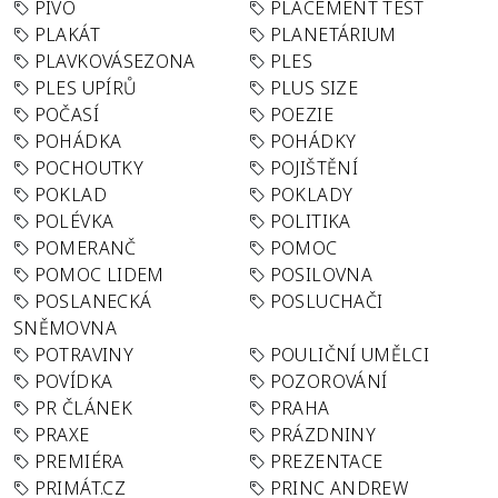
PIVO
PLACEMENT TEST
PLAKÁT
PLANETÁRIUM
PLAVKOVÁSEZONA
PLES
PLES UPÍRŮ
PLUS SIZE
POČASÍ
POEZIE
POHÁDKA
POHÁDKY
POCHOUTKY
POJIŠTĚNÍ
POKLAD
POKLADY
POLÉVKA
POLITIKA
POMERANČ
POMOC
POMOC LIDEM
POSILOVNA
POSLANECKÁ
POSLUCHAČI
SNĚMOVNA
POTRAVINY
POULIČNÍ UMĚLCI
POVÍDKA
POZOROVÁNÍ
PR ČLÁNEK
PRAHA
PRAXE
PRÁZDNINY
PREMIÉRA
PREZENTACE
PRIMÁT.CZ
PRINC ANDREW