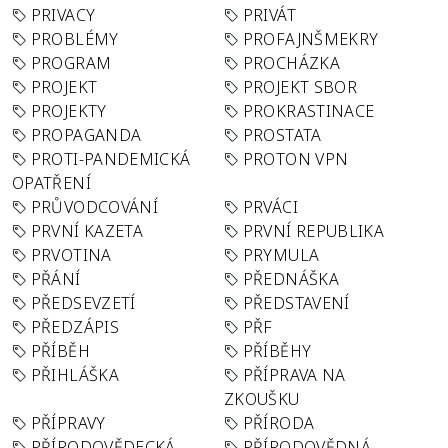
PRIVACY
PRIVÁT
PROBLÉMY
PROFAJNŠMEKRY
PROGRAM
PROCHÁZKA
PROJEKT
PROJEKT SBOR
PROJEKTY
PROKRASTINACE
PROPAGANDA
PROSTATA
PROTI-PANDEMICKÁ
PROTON VPN
OPATŘENÍ
PRŮVODCOVÁNÍ
PRVÁCI
PRVNÍ KAZETA
PRVNÍ REPUBLIKA
PRVOTINA
PRYMULA
PŘÁNÍ
PŘEDNÁŠKA
PŘEDSEVZETÍ
PŘEDSTAVENÍ
PŘEDZÁPIS
PŘF
PŘÍBĚH
PŘÍBĚHY
PŘIHLÁŠKA
PŘÍPRAVA NA
ZKOUŠKU
PŘÍPRAVY
PŘÍRODA
PŘÍRODOVĚDECKÁ
PŘÍRODOVĚDNÁ