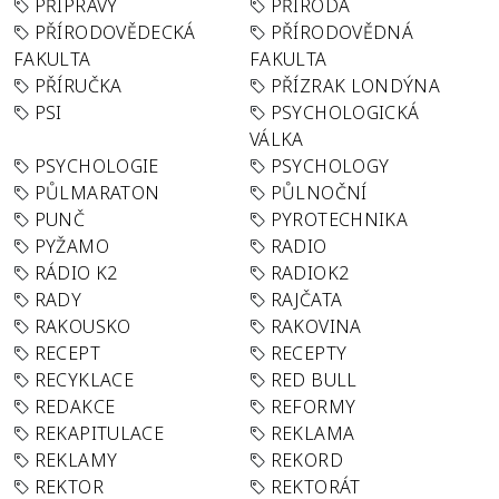
PŘÍPRAVY
PŘÍRODA
PŘÍRODOVĚDECKÁ
PŘÍRODOVĚDNÁ
FAKULTA
FAKULTA
PŘÍRUČKA
PŘÍZRAK LONDÝNA
PSI
PSYCHOLOGICKÁ
VÁLKA
PSYCHOLOGIE
PSYCHOLOGY
PŮLMARATON
PŮLNOČNÍ
PUNČ
PYROTECHNIKA
PYŽAMO
RADIO
RÁDIO K2
RADIOK2
RADY
RAJČATA
RAKOUSKO
RAKOVINA
RECEPT
RECEPTY
RECYKLACE
RED BULL
REDAKCE
REFORMY
REKAPITULACE
REKLAMA
REKLAMY
REKORD
REKTOR
REKTORÁT