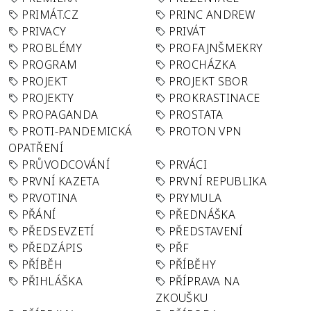
PRIMÁT.CZ
PRINC ANDREW
PRIVACY
PRIVÁT
PROBLÉMY
PROFAJNŠMEKRY
PROGRAM
PROCHÁZKA
PROJEKT
PROJEKT SBOR
PROJEKTY
PROKRASTINACE
PROPAGANDA
PROSTATA
PROTI-PANDEMICKÁ
PROTON VPN
OPATŘENÍ
PRŮVODCOVÁNÍ
PRVÁCI
PRVNÍ KAZETA
PRVNÍ REPUBLIKA
PRVOTINA
PRYMULA
PŘÁNÍ
PŘEDNÁŠKA
PŘEDSEVZETÍ
PŘEDSTAVENÍ
PŘEDZÁPIS
PŘF
PŘÍBĚH
PŘÍBĚHY
PŘIHLÁŠKA
PŘÍPRAVA NA
ZKOUŠKU