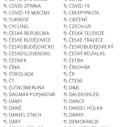
COVID ZPRÁVA
COVID-19
COVID-19 VAKCÍNY
CREEPYPASTA
CUKROVÍ
CVIČENÍ
CYCLING
CZECH-US
ČESKÁ REPUBLIKA
ČESKÁ TELEVIZE
ČESKÉ BUDĚJOVICE
ČESKÉ TRADICE
ČESKOBUDĚJOVICKO
ČESKOBUDĚJOVICKÝ
ČESKOSLOVENSKO
ČESKÝ ROZHLAS
ČESNEK
ČETBA
ČÍNA
ČINOHRA
ČOKOLÁDA
ČR
ČT
ČTENÍ
ČUTACÍMERUNA
D&B
DAGMAR POPJAKOVÁ
DALEKOHLED
DÁMY
DANCE
DANĚ
DANIEL HŮLKA
DANIEL STACH
DÁRKY
DARY
DEMOKRACIE