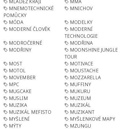
MLÁDEŽ KRAJI
MMA
MNEMOTECHNICKÉ
MNICHOV
POMŮCKY
MÓDA
MODELKY
MODERNÍ ČLOVĚK
MODERNÍ
TECHNOLOGIE
MODROČERNÉ
MODŘINA
MODŘINY
MOONSHINE JUNGLE
TOUR
MOST
MOTIVACE
MOTOL
MOUSTACHE
MOVEMBER
MOZZARELLA
MPC
MUFFINY
MUGCAKE
MUKURU
MUSLIM
MUZEUM
MUZIKA
MUZIKÁL
MUZIKÁL MEFISTO
MUZIKANT
MYŠLENÍ
MYŠLENKOVÉ MAPY
MÝTY
MZUNGU