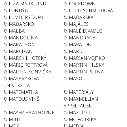
LIZA MARKLUND
LOCKDOWN
LONDÝN
LUCIE SCHMIEDOVÁ
LUMBERSEXUAL
MAĎARSKA
MAĎARSKO
MAJÁLES
MALBA
MALÉ DIVADLO
MANDOLÍNA
MANDRAGE
MARATHON
MARATON
MARCIPÁN
MÁRDI
MAREK LHOTSKÝ
MARIAN VOJTKO
MARIE ROTTROVÁ
MARTIN HILSKÝ
MARTIN KONVIČKA
MARTIN PUTNA
MASARYKOVA
MASO
UNIVERZITA
MATEMATIKA
MATERIÁLY
MATOUŠ VINŠ
MAXMILLIAN
APPELTAUER
MAYER HAWTHORNE
MAZLÍČCI
MBTI
MC FABRIKA
MDŽ
MEDIA