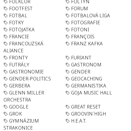
FOLKLÓR
FOLTYN
FOOTFEST
FORUM
FOTBAL
FOTBALOVÁ LIGA
FOTKY
FOTOGRAFIE
FOTOJATKA
FOTONI
FRANCIE
FRANÇOIS
FRANCOUZSKÁ
FRANZ KAFKA
ALIANCE
FRONTY
FURIANT
FUTRÁLY
GASTRONOM
GASTRONOMIE
GENDER
GENDER-POLITICS
GEOCACHING
GERBERA
GERMANISTIKA
GLENN MILLER
GOJA MUSIC HALL
ORCHESTRA
GOOGLE
GREAT RESET
GROK
GROOVIN´HIGH
GYMNÁZIUM
H.E.A.T.
STRAKONICE