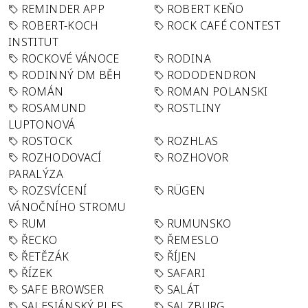
REMINDER APP
ROBERT KEŇO
ROBERT-KOCH
ROCK CAFÉ CONTEST
INSTITUT
ROCKOVÉ VÁNOCE
RODINA
RODINNÝ DM BĚH
RODODENDRON
ROMÁN
ROMAN POLANSKI
ROSAMUND
ROSTLINY
LUPTONOVÁ
ROSTOCK
ROZHLAS
ROZHODOVACÍ
ROZHOVOR
PARALÝZA
ROZSVÍCENÍ
RÜGEN
VÁNOČNÍHO STROMU
RUM
RUMUNSKO
ŘECKO
ŘEMESLO
ŘETĚZÁK
ŘÍJEN
ŘÍZEK
SAFARI
SAFE BROWSER
SALÁT
SALESIÁNSKÝ PLES
SALZBURG