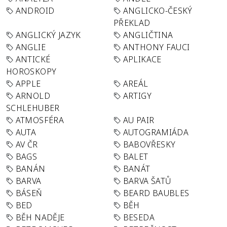
ANDROID
ANGLICKO-ČESKÝ
PŘEKLAD
ANGLICKÝ JAZYK
ANGLIČTINA
ANGLIE
ANTHONY FAUCI
ANTICKÉ
APLIKACE
HOROSKOPY
APPLE
AREÁL
ARNOLD
ARTIGY
SCHLEHUBER
ATMOSFÉRA
AU PAIR
AUTA
AUTOGRAMIÁDA
AV ČR
BABOVŘESKY
BAGS
BALET
BANÁN
BANÁT
BARVA
BARVA ŠATŮ
BÁSEŇ
BEARD BAUBLES
BED
BĚH
BĚH NADĚJE
BESEDA