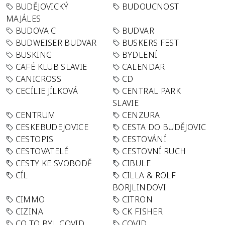
BUDĚJOVICKÝ
BUDOUCNOST
MAJÁLES
BUDOVA C
BUDVAR
BUDWEISER BUDVAR
BUSKERS FEST
BUSKING
BYDLENÍ
CAFÉ KLUB SLAVIE
CALENDAR
CANICROSS
CD
CECÍLIE JÍLKOVÁ
CENTRAL PARK
SLAVIE
CENTRUM
CENZURA
CESKEBUDEJOVICE
CESTA DO BUDĚJOVIC
CESTOPIS
CESTOVÁNÍ
CESTOVATELÉ
CESTOVNÍ RUCH
CESTY KE SVOBODĚ
CIBULE
CÍL
CILLA & ROLF
BÖRJLINDOVI
CIMMO
CITRON
CIZINA
CK FISHER
CO TO BYL COVID
COVID