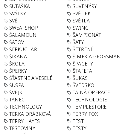
SUTAŠKA
SUVENÝRY
SVÁTKY
SVĚDEK
SVĚT
SVĚTLA
SWEATSHOP
SWING
ŠALAMOUN
ŠAMPIONÁT
ŠATOV
ŠATY
ŠÉFKUCHAŘ
ŠETŘENÍ
ŠIKANA
ŠIMEK A GROSSMAN
ŠKOLA
ŠPAGETY
ŠPERKY
ŠTAFETA
ŠŤASTNÉ A VESELÉ
ŠUKAS
ŠUSPA
ŠVÉDSKO
ŠVEJK
TAJNÁ OPERACE
TANEC
TECHNOLOGIE
TECHNOLOGY
TEMPLESTORE
TERKA DRÁBKOVÁ
TERRY FOX
TERRY HAYES
TEST
TĚSTOVINY
TESTY