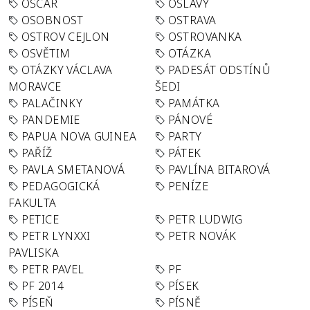
OSCAR
OSLAVY
OSOBNOST
OSTRAVA
OSTROV CEJLON
OSTROVANKA
OSVĚTIM
OTÁZKA
OTÁZKY VÁCLAVA
PADESÁT ODSTÍNŮ
MORAVCE
ŠEDI
PALAČINKY
PAMÁTKA
PANDEMIE
PÁNOVÉ
PAPUA NOVA GUINEA
PARTY
PAŘÍŽ
PÁTEK
PAVLA SMETANOVÁ
PAVLÍNA BITAROVÁ
PEDAGOGICKÁ
PENÍZE
FAKULTA
PETICE
PETR LUDWIG
PETR LYNXXI
PETR NOVÁK
PAVLISKA
PETR PAVEL
PF
PF 2014
PÍSEK
PÍSEŇ
PÍSNĚ