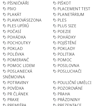
PÍSNIČKÁŘI
PIŠKOT
PIVO
PLACEMENT TEST
PLAKÁT
PLANETÁRIUM
PLAVKOVÁSEZONA
PLES
PLES UPÍRŮ
PLUS SIZE
POČASÍ
POEZIE
POHÁDKA
POHÁDKY
POCHOUTKY
POJIŠTĚNÍ
POKLAD
POKLADY
POLÉVKA
POLITIKA
POMERANČ
POMOC
POMOC LIDEM
POSILOVNA
POSLANECKÁ
POSLUCHAČI
SNĚMOVNA
POTRAVINY
POULIČNÍ UMĚLCI
POVÍDKA
POZOROVÁNÍ
PR ČLÁNEK
PRAHA
PRAXE
PRÁZDNINY
PREMIÉRA
PREZENTACE