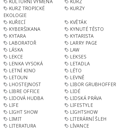
KULTURNÍ VÝMĚNA
KURZ
KURZ TROPICKÉ
KURZY
EKOLOGIE
KUŘECÍ
KVĚTÁK
KYBERŠIKANA
KYNUTÉ TĚSTO
KYTARA
KYTARISTA
LABORATOŘ
LARRY PAGE
LÁSKA
LAW
LEKCE
LEKSES
LENKA VYSOKÁ
LETADLA
LETNÍ KINO
LÉTO
LETOUN
LEVNĚ
LHOSTEJNOST
LIBOR GRUBHOFFER
LIBRE OFFICE
LIDÉ
LIDOVÁ HUDBA
LIDSKÁ PRÁVA
LIFE
LIFESTYLE
LIGHT SHOW
LIGHTSHOW
LIMIT
LITERÁRNÍ ŠLEH
LITERATURA
LÍVANCE