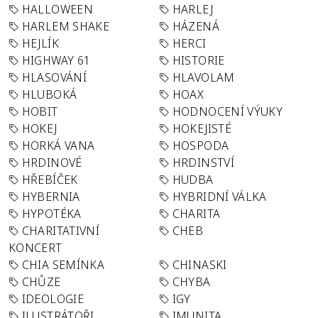
HALLOWEEN
HARLEJ
HARLEM SHAKE
HÁZENÁ
HEJLÍK
HERCI
HIGHWAY 61
HISTORIE
HLASOVÁNÍ
HLAVOLAM
HLUBOKÁ
HOAX
HOBIT
HODNOCENÍ VÝUKY
HOKEJ
HOKEJISTÉ
HORKÁ VANA
HOSPODA
HRDINOVÉ
HRDINSTVÍ
HŘEBÍČEK
HUDBA
HYBERNIA
HYBRIDNÍ VÁLKA
HYPOTÉKA
CHARITA
CHARITATIVNÍ
CHEB
KONCERT
CHIA SEMÍNKA
CHINASKI
CHŮZE
CHYBA
IDEOLOGIE
IGY
ILUSTRÁTOŘI
IMUNITA