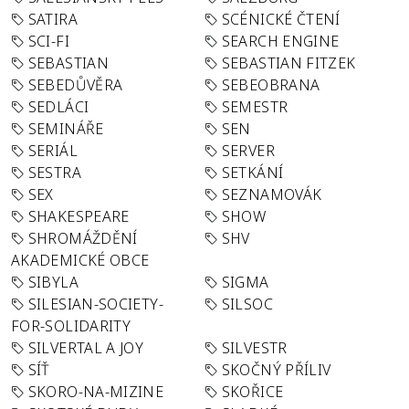
SATIRA
SCÉNICKÉ ČTENÍ
SCI-FI
SEARCH ENGINE
SEBASTIAN
SEBASTIAN FITZEK
SEBEDŮVĚRA
SEBEOBRANA
SEDLÁCI
SEMESTR
SEMINÁŘE
SEN
SERIÁL
SERVER
SESTRA
SETKÁNÍ
SEX
SEZNAMOVÁK
SHAKESPEARE
SHOW
SHROMÁŽDĚNÍ
SHV
AKADEMICKÉ OBCE
SIBYLA
SIGMA
SILESIAN-SOCIETY-
SILSOC
FOR-SOLIDARITY
SILVERTAL A JOY
SILVESTR
SÍŤ
SKOČNÝ PŘÍLIV
SKORO-NA-MIZINE
SKOŘICE