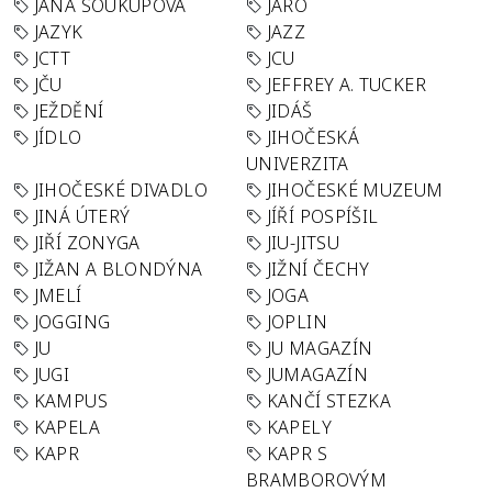
JANA SOUKUPOVÁ
JARO
JAZYK
JAZZ
JCTT
JCU
JČU
JEFFREY A. TUCKER
JEŽDĚNÍ
JIDÁŠ
JÍDLO
JIHOČESKÁ
UNIVERZITA
JIHOČESKÉ DIVADLO
JIHOČESKÉ MUZEUM
JINÁ ÚTERÝ
JÍŘÍ POSPÍŠIL
JIŘÍ ZONYGA
JIU-JITSU
JIŽAN A BLONDÝNA
JIŽNÍ ČECHY
JMELÍ
JOGA
JOGGING
JOPLIN
JU
JU MAGAZÍN
JUGI
JUMAGAZÍN
KAMPUS
KANČÍ STEZKA
KAPELA
KAPELY
KAPR
KAPR S
BRAMBOROVÝM