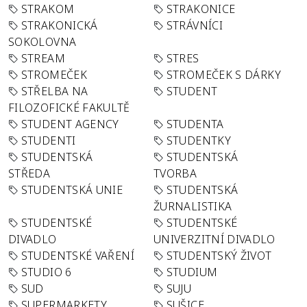
STRAKOM
STRAKONICE
STRAKONICKÁ
STRÁVNÍCI
SOKOLOVNA
STREAM
STRES
STROMEČEK
STROMEČEK S DÁRKY
STŘELBA NA
STUDENT
FILOZOFICKÉ FAKULTĚ
STUDENT AGENCY
STUDENTA
STUDENTI
STUDENTKY
STUDENTSKÁ
STUDENTSKÁ
STŘEDA
TVORBA
STUDENTSKÁ UNIE
STUDENTSKÁ
ŽURNALISTIKA
STUDENTSKÉ
STUDENTSKÉ
DIVADLO
UNIVERZITNÍ DIVADLO
STUDENTSKÉ VAŘENÍ
STUDENTSKÝ ŽIVOT
STUDIO 6
STUDIUM
SUD
SUJU
SUPERMARKETY
SUŠICE