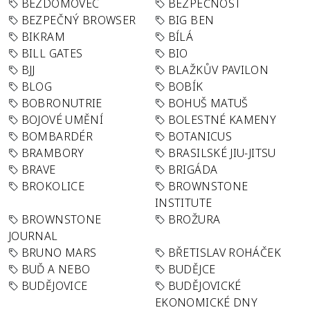
BEZDOMOVEC
BEZPEČNOST
BEZPEČNÝ BROWSER
BIG BEN
BIKRAM
BÍLÁ
BILL GATES
BIO
BJJ
BLAŽKŮV PAVILON
BLOG
BOBÍK
BOBRONUTRIE
BOHUŠ MATUŠ
BOJOVÉ UMĚNÍ
BOLESTNÉ KAMENY
BOMBARDÉR
BOTANICUS
BRAMBORY
BRASILSKÉ JIU-JITSU
BRAVE
BRIGÁDA
BROKOLICE
BROWNSTONE
INSTITUTE
BROWNSTONE
BROŽURA
JOURNAL
BRUNO MARS
BŘETISLAV ROHÁČEK
BUĎ A NEBO
BUDĚJCE
BUDĚJOVICE
BUDĚJOVICKÉ
EKONOMICKÉ DNY