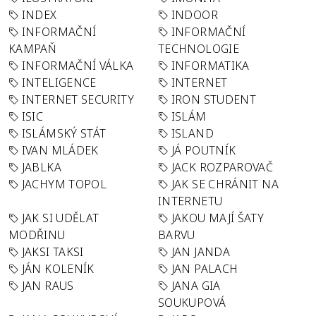
INDEX
INDOOR
INFORMAČNÍ
INFORMAČNÍ
KAMPAŇ
TECHNOLOGIE
INFORMAČNÍ VÁLKA
INFORMATIKA
INTELIGENCE
INTERNET
INTERNET SECURITY
IRON STUDENT
ISIC
ISLÁM
ISLÁMSKÝ STÁT
ISLAND
IVAN MLÁDEK
JÁ POUTNÍK
JABLKA
JACK ROZPAROVAČ
JACHYM TOPOL
JAK SE CHRÁNIT NA
INTERNETU
JAK SI UDĚLAT
JAKOU MAJÍ ŠATY
MODŘINU
BARVU
JAKSI TAKSI
JAN JANDA
JÁN KOLENÍK
JAN PALACH
JAN RAUS
JANA GIA
SOUKUPOVÁ