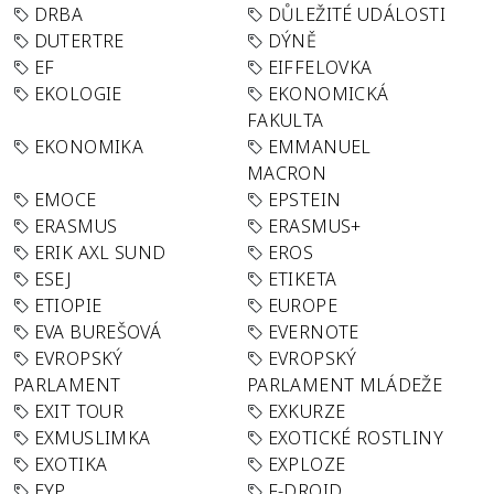
DRBA
DŮLEŽITÉ UDÁLOSTI
DUTERTRE
DÝNĚ
EF
EIFFELOVKA
EKOLOGIE
EKONOMICKÁ
FAKULTA
EKONOMIKA
EMMANUEL
MACRON
EMOCE
EPSTEIN
ERASMUS
ERASMUS+
ERIK AXL SUND
EROS
ESEJ
ETIKETA
ETIOPIE
EUROPE
EVA BUREŠOVÁ
EVERNOTE
EVROPSKÝ
EVROPSKÝ
PARLAMENT
PARLAMENT MLÁDEŽE
EXIT TOUR
EXKURZE
EXMUSLIMKA
EXOTICKÉ ROSTLINY
EXOTIKA
EXPLOZE
EYP
F-DROID