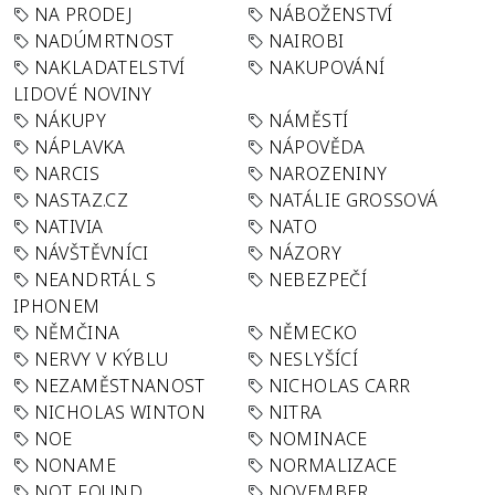
NA PRODEJ
NÁBOŽENSTVÍ
NADÚMRTNOST
NAIROBI
NAKLADATELSTVÍ
NAKUPOVÁNÍ
LIDOVÉ NOVINY
NÁKUPY
NÁMĚSTÍ
NÁPLAVKA
NÁPOVĚDA
NARCIS
NAROZENINY
NASTAZ.CZ
NATÁLIE GROSSOVÁ
NATIVIA
NATO
NÁVŠTĚVNÍCI
NÁZORY
NEANDRTÁL S
NEBEZPEČÍ
IPHONEM
NĚMČINA
NĚMECKO
NERVY V KÝBLU
NESLYŠÍCÍ
NEZAMĚSTNANOST
NICHOLAS CARR
NICHOLAS WINTON
NITRA
NOE
NOMINACE
NONAME
NORMALIZACE
NOT FOUND
NOVEMBER