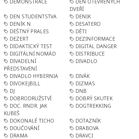
DEMONSTRACE
DEN OTEVŘENÝCH
DVEŘÍ
DEN STUDENTSTVA
DENIK
DENÍK N
DESATERO
DEŠTNÝ PRALES
DĚTI
DEZERT
DEZINFORMACE
DIDAKTICKÝ TEST
DIGITAL DANGER
DIGITÁLNÍ NOMÁD
DISTRIBUCE
DIVADELNÍ
DIVADLO
PŘEDSTAVENÍ
DIVADLO HYBERNIA
DIVÁK
DIVOKEJBILL
DIZMAS
DJ
DNB
DOBRODRUŽSTVÍ
DOBRÝ SKUTEK
DOC. RNDR. JAK
DOGTREKKING
KUBEŠ
DOKONALÉ TICHO
DOTAZNÍK
DOUČOVÁNÍ
DRABOVA
DRAMA
DRAVCI