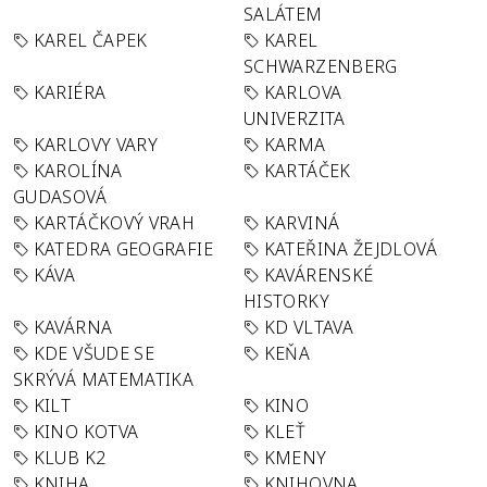
SALÁTEM
KAREL ČAPEK
KAREL
SCHWARZENBERG
KARIÉRA
KARLOVA
UNIVERZITA
KARLOVY VARY
KARMA
KAROLÍNA
KARTÁČEK
GUDASOVÁ
KARTÁČKOVÝ VRAH
KARVINÁ
KATEDRA GEOGRAFIE
KATEŘINA ŽEJDLOVÁ
KÁVA
KAVÁRENSKÉ
HISTORKY
KAVÁRNA
KD VLTAVA
KDE VŠUDE SE
KEŇA
SKRÝVÁ MATEMATIKA
KILT
KINO
KINO KOTVA
KLEŤ
KLUB K2
KMENY
KNIHA
KNIHOVNA