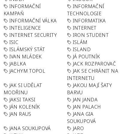
INFORMAČNÍ
INFORMAČNÍ
KAMPAŇ
TECHNOLOGIE
INFORMAČNÍ VÁLKA
INFORMATIKA
INTELIGENCE
INTERNET
INTERNET SECURITY
IRON STUDENT
ISIC
ISLÁM
ISLÁMSKÝ STÁT
ISLAND
IVAN MLÁDEK
JÁ POUTNÍK
JABLKA
JACK ROZPAROVAČ
JACHYM TOPOL
JAK SE CHRÁNIT NA
INTERNETU
JAK SI UDĚLAT
JAKOU MAJÍ ŠATY
MODŘINU
BARVU
JAKSI TAKSI
JAN JANDA
JÁN KOLENÍK
JAN PALACH
JAN RAUS
JANA GIA
SOUKUPOVÁ
JANA SOUKUPOVÁ
JARO