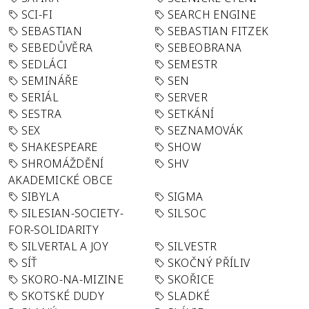
SCI-FI
SEARCH ENGINE
SEBASTIAN
SEBASTIAN FITZEK
SEBEDŮVĚRA
SEBEOBRANA
SEDLÁCI
SEMESTR
SEMINÁŘE
SEN
SERIÁL
SERVER
SESTRA
SETKÁNÍ
SEX
SEZNAMOVÁK
SHAKESPEARE
SHOW
SHROMÁŽDĚNÍ
SHV
AKADEMICKÉ OBCE
SIBYLA
SIGMA
SILESIAN-SOCIETY-
SILSOC
FOR-SOLIDARITY
SILVERTAL A JOY
SILVESTR
SÍŤ
SKOČNÝ PŘÍLIV
SKORO-NA-MIZINE
SKOŘICE
SKOTSKÉ DUDY
SLADKÉ