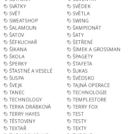
SVÁTKY
SVĚDEK
SVĚT
SVĚTLA
SWEATSHOP
SWING
ŠALAMOUN
ŠAMPIONÁT
ŠATOV
ŠATY
ŠÉFKUCHAŘ
ŠETŘENÍ
ŠIKANA
ŠIMEK A GROSSMAN
ŠKOLA
ŠPAGETY
ŠPERKY
ŠTAFETA
ŠŤASTNÉ A VESELÉ
ŠUKAS
ŠUSPA
ŠVÉDSKO
ŠVEJK
TAJNÁ OPERACE
TANEC
TECHNOLOGIE
TECHNOLOGY
TEMPLESTORE
TERKA DRÁBKOVÁ
TERRY FOX
TERRY HAYES
TEST
TĚSTOVINY
TESTY
TEXTAŘ
TEXTY