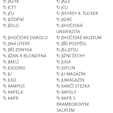
JAZYK
JAZZ
JCTT
JCU
JČU
JEFFREY A. TUCKER
JEŽDĚNÍ
JIDÁŠ
JÍDLO
JIHOČESKÁ
UNIVERZITA
JIHOČESKÉ DIVADLO
JIHOČESKÉ MUZEUM
JINÁ ÚTERÝ
JÍŘÍ POSPÍŠIL
JIŘÍ ZONYGA
JIU-JITSU
JIŽAN A BLONDÝNA
JIŽNÍ ČECHY
JMELÍ
JOGA
JOGGING
JOPLIN
JU
JU MAGAZÍN
JUGI
JUMAGAZÍN
KAMPUS
KANČÍ STEZKA
KAPELA
KAPELY
KAPR
KAPR S
BRAMBOROVÝM
SALÁTEM