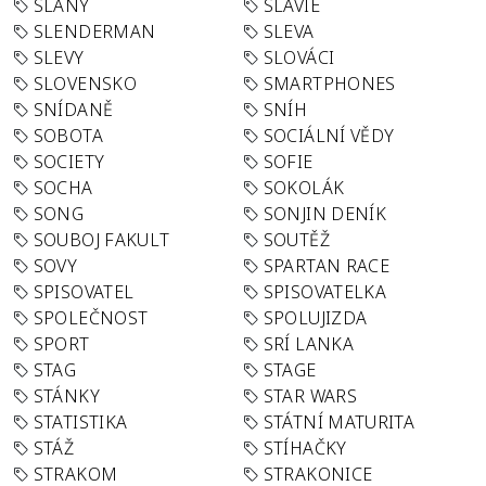
SLANÝ
SLÁVIE
SLENDERMAN
SLEVA
SLEVY
SLOVÁCI
SLOVENSKO
SMARTPHONES
SNÍDANĚ
SNÍH
SOBOTA
SOCIÁLNÍ VĚDY
SOCIETY
SOFIE
SOCHA
SOKOLÁK
SONG
SONJIN DENÍK
SOUBOJ FAKULT
SOUTĚŽ
SOVY
SPARTAN RACE
SPISOVATEL
SPISOVATELKA
SPOLEČNOST
SPOLUJIZDA
SPORT
SRÍ LANKA
STAG
STAGE
STÁNKY
STAR WARS
STATISTIKA
STÁTNÍ MATURITA
STÁŽ
STÍHAČKY
STRAKOM
STRAKONICE