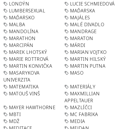
LONDÝN
LUCIE SCHMIEDOVÁ
LUMBERSEXUAL
MAĎARSKA
MAĎARSKO
MAJÁLES
MALBA
MALÉ DIVADLO
MANDOLÍNA
MANDRAGE
MARATHON
MARATON
MARCIPÁN
MÁRDI
MAREK LHOTSKÝ
MARIAN VOJTKO
MARIE ROTTROVÁ
MARTIN HILSKÝ
MARTIN KONVIČKA
MARTIN PUTNA
MASARYKOVA
MASO
UNIVERZITA
MATEMATIKA
MATERIÁLY
MATOUŠ VINŠ
MAXMILLIAN
APPELTAUER
MAYER HAWTHORNE
MAZLÍČCI
MBTI
MC FABRIKA
MDŽ
MEDIA
MEDITACE
MEJDAN