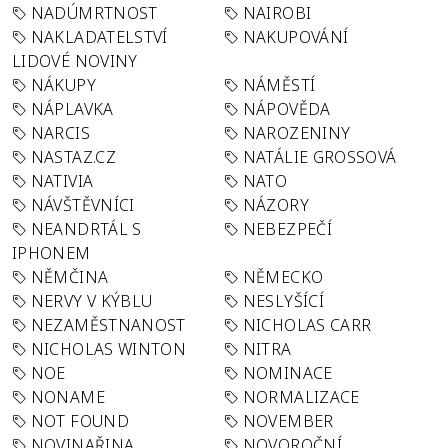
NADÚMRTNOST
NAIROBI
NAKLADATELSTVÍ
NAKUPOVÁNÍ
LIDOVÉ NOVINY
NÁKUPY
NÁMĚSTÍ
NÁPLAVKA
NÁPOVĚDA
NARCIS
NAROZENINY
NASTAZ.CZ
NATÁLIE GROSSOVÁ
NATIVIA
NATO
NÁVŠTĚVNÍCI
NÁZORY
NEANDRTÁL S
NEBEZPEČÍ
IPHONEM
NĚMČINA
NĚMECKO
NERVY V KÝBLU
NESLYŠÍCÍ
NEZAMĚSTNANOST
NICHOLAS CARR
NICHOLAS WINTON
NITRA
NOE
NOMINACE
NONAME
NORMALIZACE
NOT FOUND
NOVEMBER
NOVINAŘINA
NOVOROČNÍ