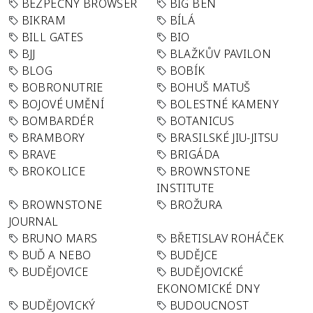
BEZPEČNÝ BROWSER
BIG BEN
BIKRAM
BÍLÁ
BILL GATES
BIO
BJJ
BLAŽKŮV PAVILON
BLOG
BOBÍK
BOBRONUTRIE
BOHUŠ MATUŠ
BOJOVÉ UMĚNÍ
BOLESTNÉ KAMENY
BOMBARDÉR
BOTANICUS
BRAMBORY
BRASILSKÉ JIU-JITSU
BRAVE
BRIGÁDA
BROKOLICE
BROWNSTONE
INSTITUTE
BROWNSTONE
BROŽURA
JOURNAL
BRUNO MARS
BŘETISLAV ROHÁČEK
BUĎ A NEBO
BUDĚJCE
BUDĚJOVICE
BUDĚJOVICKÉ
EKONOMICKÉ DNY
BUDĚJOVICKÝ
BUDOUCNOST