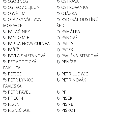
OSOBNOST
OSTRAVA
OSTROV CEJLON
OSTROVANKA
OSVĚTIM
OTÁZKA
OTÁZKY VÁCLAVA
PADESÁT ODSTÍNŮ
MORAVCE
ŠEDI
PALAČINKY
PAMÁTKA
PANDEMIE
PÁNOVÉ
PAPUA NOVA GUINEA
PARTY
PAŘÍŽ
PÁTEK
PAVLA SMETANOVÁ
PAVLÍNA BITAROVÁ
PEDAGOGICKÁ
PENÍZE
FAKULTA
PETICE
PETR LUDWIG
PETR LYNXXI
PETR NOVÁK
PAVLISKA
PETR PAVEL
PF
PF 2014
PÍSEK
PÍSEŇ
PÍSNĚ
PÍSNIČKÁŘI
PIŠKOT