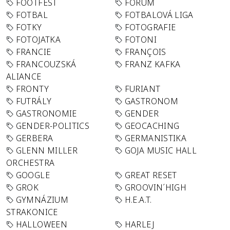
FOOTFEST
FORUM
FOTBAL
FOTBALOVÁ LIGA
FOTKY
FOTOGRAFIE
FOTOJATKA
FOTONI
FRANCIE
FRANÇOIS
FRANCOUZSKÁ
FRANZ KAFKA
ALIANCE
FRONTY
FURIANT
FUTRÁLY
GASTRONOM
GASTRONOMIE
GENDER
GENDER-POLITICS
GEOCACHING
GERBERA
GERMANISTIKA
GLENN MILLER
GOJA MUSIC HALL
ORCHESTRA
GOOGLE
GREAT RESET
GROK
GROOVIN´HIGH
GYMNÁZIUM
H.E.A.T.
STRAKONICE
HALLOWEEN
HARLEJ