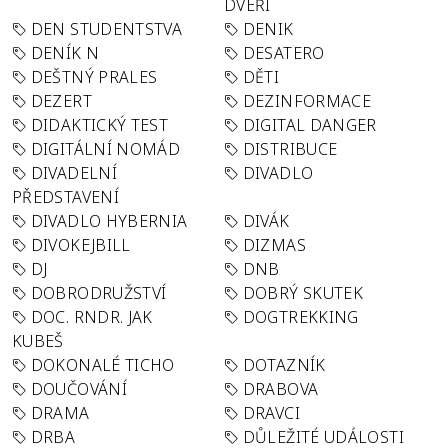
DVEŘÍ
DEN STUDENTSTVA
DENIK
DENÍK N
DESATERO
DEŠTNÝ PRALES
DĚTI
DEZERT
DEZINFORMACE
DIDAKTICKÝ TEST
DIGITAL DANGER
DIGITÁLNÍ NOMÁD
DISTRIBUCE
DIVADELNÍ
DIVADLO
PŘEDSTAVENÍ
DIVADLO HYBERNIA
DIVÁK
DIVOKEJBILL
DIZMAS
DJ
DNB
DOBRODRUŽSTVÍ
DOBRÝ SKUTEK
DOC. RNDR. JAK
DOGTREKKING
KUBEŠ
DOKONALÉ TICHO
DOTAZNÍK
DOUČOVÁNÍ
DRABOVA
DRAMA
DRAVCI
DRBA
DŮLEŽITÉ UDÁLOSTI