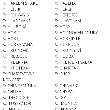
HARLEM SHAKE
HÁZENÁ
HEJLÍK
HERCI
HIGHWAY 61
HISTORIE
HLASOVÁNÍ
HLAVOLAM
HLUBOKÁ
HOAX
HOBIT
HODNOCENÍ VÝUKY
HOKEJ
HOKEJISTÉ
HORKÁ VANA
HOSPODA
HRDINOVÉ
HRDINSTVÍ
HŘEBÍČEK
HUDBA
HYBERNIA
HYBRIDNÍ VÁLKA
HYPOTÉKA
CHARITA
CHARITATIVNÍ
CHEB
KONCERT
CHIA SEMÍNKA
CHINASKI
CHŮZE
CHYBA
IDEOLOGIE
IGY
ILUSTRÁTOŘI
IMUNITA
INDEX
INDOOR