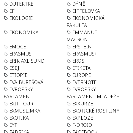
DUTERTRE
DÝNĚ
EF
EIFFELOVKA
EKOLOGIE
EKONOMICKÁ
FAKULTA
EKONOMIKA
EMMANUEL
MACRON
EMOCE
EPSTEIN
ERASMUS
ERASMUS+
ERIK AXL SUND
EROS
ESEJ
ETIKETA
ETIOPIE
EUROPE
EVA BUREŠOVÁ
EVERNOTE
EVROPSKÝ
EVROPSKÝ
PARLAMENT
PARLAMENT MLÁDEŽE
EXIT TOUR
EXKURZE
EXMUSLIMKA
EXOTICKÉ ROSTLINY
EXOTIKA
EXPLOZE
EYP
F-DROID
FABRIKA
FACEBOOK