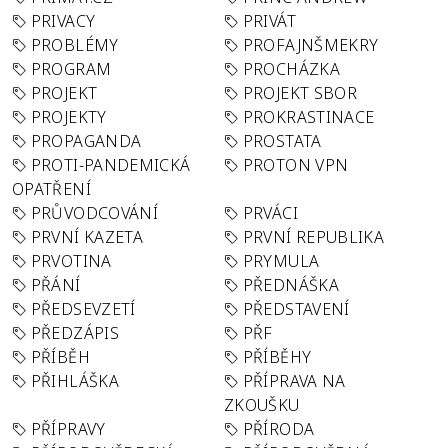
PRIVACY
PRIVÁT
PROBLÉMY
PROFAJNŠMEKRY
PROGRAM
PROCHÁZKA
PROJEKT
PROJEKT SBOR
PROJEKTY
PROKRASTINACE
PROPAGANDA
PROSTATA
PROTI-PANDEMICKÁ
PROTON VPN
OPATŘENÍ
PRŮVODCOVÁNÍ
PRVÁCI
PRVNÍ KAZETA
PRVNÍ REPUBLIKA
PRVOTINA
PRYMULA
PŘÁNÍ
PŘEDNÁŠKA
PŘEDSEVZETÍ
PŘEDSTAVENÍ
PŘEDZÁPIS
PŘF
PŘÍBĚH
PŘÍBĚHY
PŘIHLÁŠKA
PŘÍPRAVA NA
ZKOUŠKU
PŘÍPRAVY
PŘÍRODA