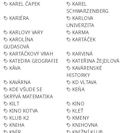
KAREL ČAPEK
KAREL
SCHWARZENBERG
KARIÉRA
KARLOVA
UNIVERZITA
KARLOVY VARY
KARMA
KAROLÍNA
KARTÁČEK
GUDASOVÁ
KARTÁČKOVÝ VRAH
KARVINÁ
KATEDRA GEOGRAFIE
KATEŘINA ŽEJDLOVÁ
KÁVA
KAVÁRENSKÉ
HISTORKY
KAVÁRNA
KD VLTAVA
KDE VŠUDE SE
KEŇA
SKRÝVÁ MATEMATIKA
KILT
KINO
KINO KOTVA
KLEŤ
KLUB K2
KMENY
KNIHA
KNIHOVNA
KNÍR
KNIŽNÍ KLUB