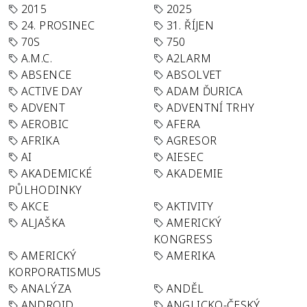
2015
2025
24. PROSINEC
31. ŘÍJEN
70S
750
A.M.C.
A2LARM
ABSENCE
ABSOLVET
ACTIVE DAY
ADAM ĎURICA
ADVENT
ADVENTNÍ TRHY
AEROBIC
AFERA
AFRIKA
AGRESOR
AI
AIESEC
AKADEMICKÉ
AKADEMIE
PŮLHODINKY
AKCE
AKTIVITY
ALJAŠKA
AMERICKÝ
KONGRESS
AMERICKÝ
AMERIKA
KORPORATISMUS
ANALÝZA
ANDĚL
ANDROID
ANGLICKO-ČESKÝ