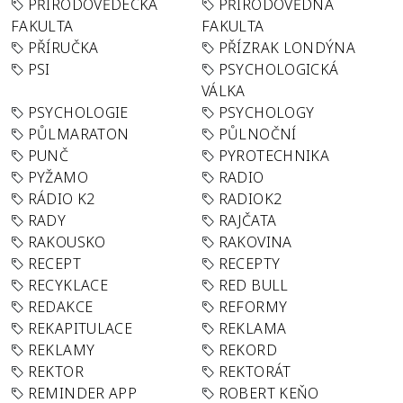
PŘÍRODOVĚDECKÁ
PŘÍRODOVĚDNÁ
FAKULTA
FAKULTA
PŘÍRUČKA
PŘÍZRAK LONDÝNA
PSI
PSYCHOLOGICKÁ
VÁLKA
PSYCHOLOGIE
PSYCHOLOGY
PŮLMARATON
PŮLNOČNÍ
PUNČ
PYROTECHNIKA
PYŽAMO
RADIO
RÁDIO K2
RADIOK2
RADY
RAJČATA
RAKOUSKO
RAKOVINA
RECEPT
RECEPTY
RECYKLACE
RED BULL
REDAKCE
REFORMY
REKAPITULACE
REKLAMA
REKLAMY
REKORD
REKTOR
REKTORÁT
REMINDER APP
ROBERT KEŇO