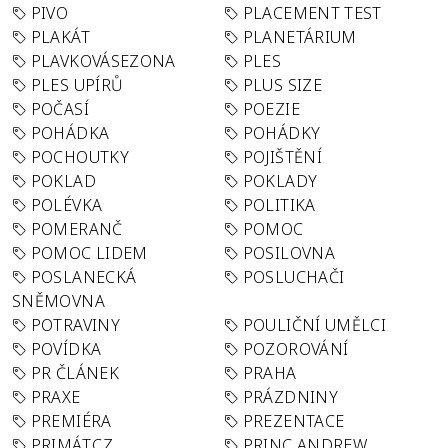
PIVO
PLACEMENT TEST
PLAKÁT
PLANETÁRIUM
PLAVKOVÁSEZONA
PLES
PLES UPÍRŮ
PLUS SIZE
POČASÍ
POEZIE
POHÁDKA
POHÁDKY
POCHOUTKY
POJIŠTĚNÍ
POKLAD
POKLADY
POLÉVKA
POLITIKA
POMERANČ
POMOC
POMOC LIDEM
POSILOVNA
POSLANECKÁ
POSLUCHAČI
SNĚMOVNA
POTRAVINY
POULIČNÍ UMĚLCI
POVÍDKA
POZOROVÁNÍ
PR ČLÁNEK
PRAHA
PRAXE
PRÁZDNINY
PREMIÉRA
PREZENTACE
PRIMÁT.CZ
PRINC ANDREW