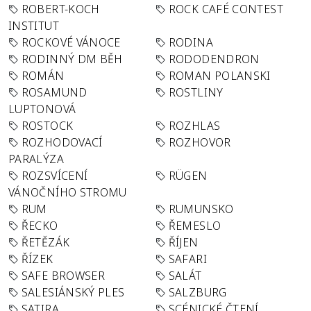
ROBERT-KOCH
ROCK CAFÉ CONTEST
INSTITUT
ROCKOVÉ VÁNOCE
RODINA
RODINNÝ DM BĚH
RODODENDRON
ROMÁN
ROMAN POLANSKI
ROSAMUND
ROSTLINY
LUPTONOVÁ
ROSTOCK
ROZHLAS
ROZHODOVACÍ
ROZHOVOR
PARALÝZA
ROZSVÍCENÍ
RÜGEN
VÁNOČNÍHO STROMU
RUM
RUMUNSKO
ŘECKO
ŘEMESLO
ŘETĚZÁK
ŘÍJEN
ŘÍZEK
SAFARI
SAFE BROWSER
SALÁT
SALESIÁNSKÝ PLES
SALZBURG
SATIRA
SCÉNICKÉ ČTENÍ