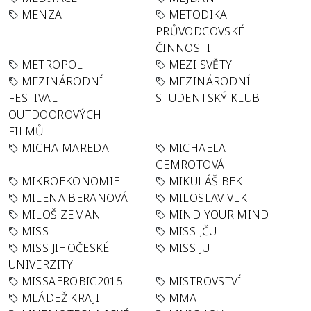
MENZA
METODIKA
PRŮVODCOVSKÉ
ČINNOSTI
METROPOL
MEZI SVĚTY
MEZINÁRODNÍ
MEZINÁRODNÍ
FESTIVAL
STUDENTSKÝ KLUB
OUTDOOROVÝCH
FILMŮ
MICHA MAREDA
MICHAELA
GEMROTOVÁ
MIKROEKONOMIE
MIKULÁŠ BEK
MILENA BERANOVÁ
MILOSLAV VLK
MILOŠ ZEMAN
MIND YOUR MIND
MISS
MISS JČU
MISS JIHOČESKÉ
MISS JU
UNIVERZITY
MISSAEROBIC2015
MISTROVSTVÍ
MLÁDEŽ KRAJI
MMA