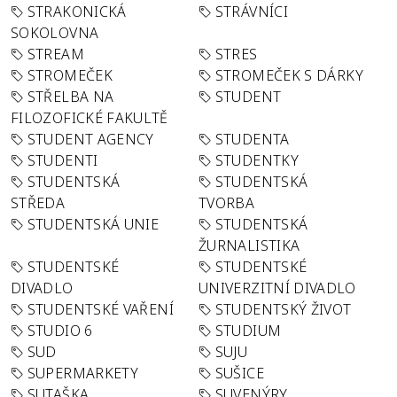
STRAKONICKÁ
STRÁVNÍCI
SOKOLOVNA
STREAM
STRES
STROMEČEK
STROMEČEK S DÁRKY
STŘELBA NA
STUDENT
FILOZOFICKÉ FAKULTĚ
STUDENT AGENCY
STUDENTA
STUDENTI
STUDENTKY
STUDENTSKÁ
STUDENTSKÁ
STŘEDA
TVORBA
STUDENTSKÁ UNIE
STUDENTSKÁ
ŽURNALISTIKA
STUDENTSKÉ
STUDENTSKÉ
DIVADLO
UNIVERZITNÍ DIVADLO
STUDENTSKÉ VAŘENÍ
STUDENTSKÝ ŽIVOT
STUDIO 6
STUDIUM
SUD
SUJU
SUPERMARKETY
SUŠICE
SUTAŠKA
SUVENÝRY