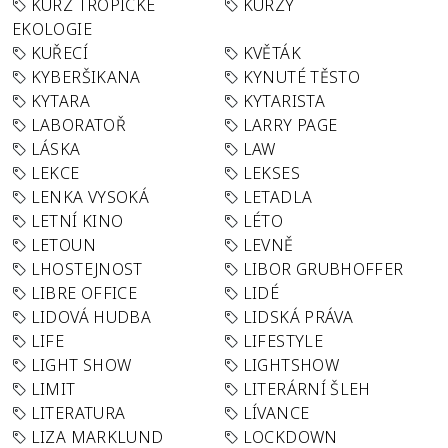
KURZ TROPICKÉ
KURZY
EKOLOGIE
KUŘECÍ
KVĚTÁK
KYBERŠIKANA
KYNUTÉ TĚSTO
KYTARA
KYTARISTA
LABORATOŘ
LARRY PAGE
LÁSKA
LAW
LEKCE
LEKSES
LENKA VYSOKÁ
LETADLA
LETNÍ KINO
LÉTO
LETOUN
LEVNĚ
LHOSTEJNOST
LIBOR GRUBHOFFER
LIBRE OFFICE
LIDÉ
LIDOVÁ HUDBA
LIDSKÁ PRÁVA
LIFE
LIFESTYLE
LIGHT SHOW
LIGHTSHOW
LIMIT
LITERÁRNÍ ŠLEH
LITERATURA
LÍVANCE
LIZA MARKLUND
LOCKDOWN