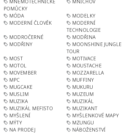
MNEMOTECHNICKÉ
MNICHOV
POMŮCKY
MÓDA
MODELKY
MODERNÍ ČLOVĚK
MODERNÍ
TECHNOLOGIE
MODROČERNÉ
MODŘINA
MODŘINY
MOONSHINE JUNGLE
TOUR
MOST
MOTIVACE
MOTOL
MOUSTACHE
MOVEMBER
MOZZARELLA
MPC
MUFFINY
MUGCAKE
MUKURU
MUSLIM
MUZEUM
MUZIKA
MUZIKÁL
MUZIKÁL MEFISTO
MUZIKANT
MYŠLENÍ
MYŠLENKOVÉ MAPY
MÝTY
MZUNGU
NA PRODEJ
NÁBOŽENSTVÍ