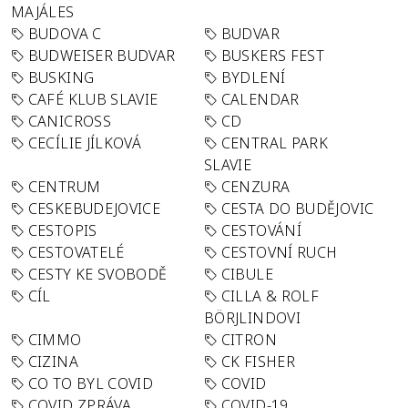
MAJÁLES
BUDOVA C
BUDVAR
BUDWEISER BUDVAR
BUSKERS FEST
BUSKING
BYDLENÍ
CAFÉ KLUB SLAVIE
CALENDAR
CANICROSS
CD
CECÍLIE JÍLKOVÁ
CENTRAL PARK
SLAVIE
CENTRUM
CENZURA
CESKEBUDEJOVICE
CESTA DO BUDĚJOVIC
CESTOPIS
CESTOVÁNÍ
CESTOVATELÉ
CESTOVNÍ RUCH
CESTY KE SVOBODĚ
CIBULE
CÍL
CILLA & ROLF
BÖRJLINDOVI
CIMMO
CITRON
CIZINA
CK FISHER
CO TO BYL COVID
COVID
COVID ZPRÁVA
COVID-19