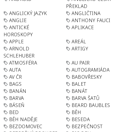
PŘEKLAD
ANGLICKÝ JAZYK
ANGLIČTINA
ANGLIE
ANTHONY FAUCI
ANTICKÉ
APLIKACE
HOROSKOPY
APPLE
AREÁL
ARNOLD
ARTIGY
SCHLEHUBER
ATMOSFÉRA
AU PAIR
AUTA
AUTOGRAMIÁDA
AV ČR
BABOVŘESKY
BAGS
BALET
BANÁN
BANÁT
BARVA
BARVA ŠATŮ
BÁSEŇ
BEARD BAUBLES
BED
BĚH
BĚH NADĚJE
BESEDA
BEZDOMOVEC
BEZPEČNOST