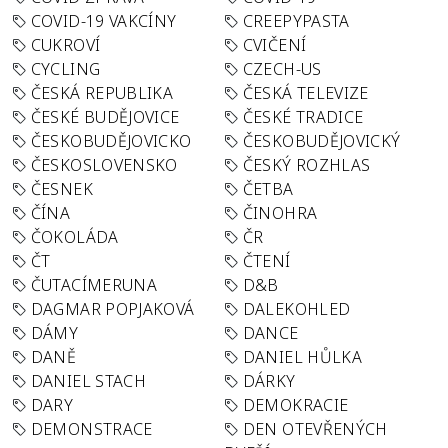
COVID-19 VAKCÍNY
CREEPYPASTA
CUKROVÍ
CVIČENÍ
CYCLING
CZECH-US
ČESKÁ REPUBLIKA
ČESKÁ TELEVIZE
ČESKÉ BUDĚJOVICE
ČESKÉ TRADICE
ČESKOBUDĚJOVICKO
ČESKOBUDĚJOVICKÝ
ČESKOSLOVENSKO
ČESKÝ ROZHLAS
ČESNEK
ČETBA
ČÍNA
ČINOHRA
ČOKOLÁDA
ČR
ČT
ČTENÍ
ČUTACÍMERUNA
D&B
DAGMAR POPJAKOVÁ
DALEKOHLED
DÁMY
DANCE
DANĚ
DANIEL HŮLKA
DANIEL STACH
DÁRKY
DARY
DEMOKRACIE
DEMONSTRACE
DEN OTEVŘENÝCH