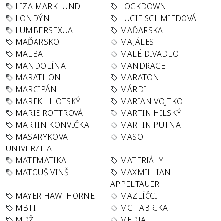
LIZA MARKLUND
LOCKDOWN
LONDÝN
LUCIE SCHMIEDOVÁ
LUMBERSEXUAL
MAĎARSKA
MAĎARSKO
MAJÁLES
MALBA
MALÉ DIVADLO
MANDOLÍNA
MANDRAGE
MARATHON
MARATON
MARCIPÁN
MÁRDI
MAREK LHOTSKÝ
MARIAN VOJTKO
MARIE ROTTROVÁ
MARTIN HILSKÝ
MARTIN KONVIČKA
MARTIN PUTNA
MASARYKOVA
MASO
UNIVERZITA
MATEMATIKA
MATERIÁLY
MATOUŠ VINŠ
MAXMILLIAN
APPELTAUER
MAYER HAWTHORNE
MAZLÍČCI
MBTI
MC FABRIKA
MDŽ
MEDIA