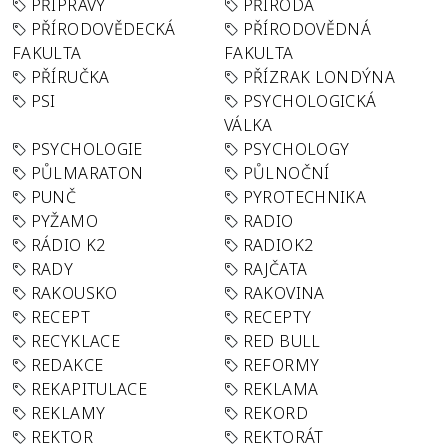
PŘÍPRAVY
PŘÍRODA
PŘÍRODOVĚDECKÁ
PŘÍRODOVĚDNÁ
FAKULTA
FAKULTA
PŘÍRUČKA
PŘÍZRAK LONDÝNA
PSI
PSYCHOLOGICKÁ
VÁLKA
PSYCHOLOGIE
PSYCHOLOGY
PŮLMARATON
PŮLNOČNÍ
PUNČ
PYROTECHNIKA
PYŽAMO
RADIO
RÁDIO K2
RADIOK2
RADY
RAJČATA
RAKOUSKO
RAKOVINA
RECEPT
RECEPTY
RECYKLACE
RED BULL
REDAKCE
REFORMY
REKAPITULACE
REKLAMA
REKLAMY
REKORD
REKTOR
REKTORÁT