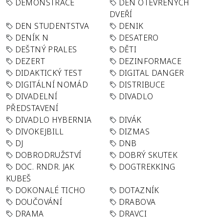
DEMONSTRACE
DEN OTEVŘENÝCH
DVEŘÍ
DEN STUDENTSTVA
DENIK
DENÍK N
DESATERO
DEŠTNÝ PRALES
DĚTI
DEZERT
DEZINFORMACE
DIDAKTICKÝ TEST
DIGITAL DANGER
DIGITÁLNÍ NOMÁD
DISTRIBUCE
DIVADELNÍ
DIVADLO
PŘEDSTAVENÍ
DIVADLO HYBERNIA
DIVÁK
DIVOKEJBILL
DIZMAS
DJ
DNB
DOBRODRUŽSTVÍ
DOBRÝ SKUTEK
DOC. RNDR. JAK
DOGTREKKING
KUBEŠ
DOKONALÉ TICHO
DOTAZNÍK
DOUČOVÁNÍ
DRABOVA
DRAMA
DRAVCI