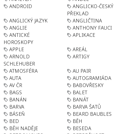
ANDROID
ANGLICKO-ČESKÝ
PŘEKLAD
ANGLICKÝ JAZYK
ANGLIČTINA
ANGLIE
ANTHONY FAUCI
ANTICKÉ
APLIKACE
HOROSKOPY
APPLE
AREÁL
ARNOLD
ARTIGY
SCHLEHUBER
ATMOSFÉRA
AU PAIR
AUTA
AUTOGRAMIÁDA
AV ČR
BABOVŘESKY
BAGS
BALET
BANÁN
BANÁT
BARVA
BARVA ŠATŮ
BÁSEŇ
BEARD BAUBLES
BED
BĚH
BĚH NADĚJE
BESEDA