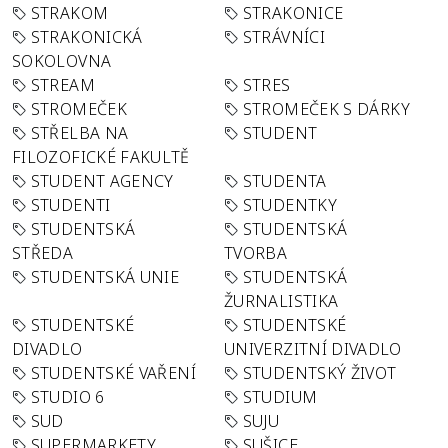
STRAKOM
STRAKONICE
STRAKONICKÁ
STRÁVNÍCI
SOKOLOVNA
STREAM
STRES
STROMEČEK
STROMEČEK S DÁRKY
STŘELBA NA
STUDENT
FILOZOFICKÉ FAKULTĚ
STUDENT AGENCY
STUDENTA
STUDENTI
STUDENTKY
STUDENTSKÁ
STUDENTSKÁ
STŘEDA
TVORBA
STUDENTSKÁ UNIE
STUDENTSKÁ
ŽURNALISTIKA
STUDENTSKÉ
STUDENTSKÉ
DIVADLO
UNIVERZITNÍ DIVADLO
STUDENTSKÉ VAŘENÍ
STUDENTSKÝ ŽIVOT
STUDIO 6
STUDIUM
SUD
SUJU
SUPERMARKETY
SUŠICE