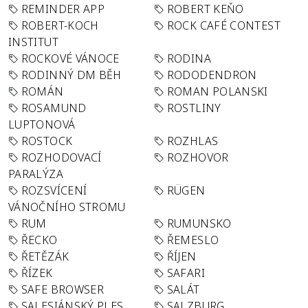
REMINDER APP
ROBERT KEŇO
ROBERT-KOCH
ROCK CAFÉ CONTEST
INSTITUT
ROCKOVÉ VÁNOCE
RODINA
RODINNÝ DM BĚH
RODODENDRON
ROMÁN
ROMAN POLANSKI
ROSAMUND
ROSTLINY
LUPTONOVÁ
ROSTOCK
ROZHLAS
ROZHODOVACÍ
ROZHOVOR
PARALÝZA
ROZSVÍCENÍ
RÜGEN
VÁNOČNÍHO STROMU
RUM
RUMUNSKO
ŘECKO
ŘEMESLO
ŘETĚZÁK
ŘÍJEN
ŘÍZEK
SAFARI
SAFE BROWSER
SALÁT
SALESIÁNSKÝ PLES
SALZBURG