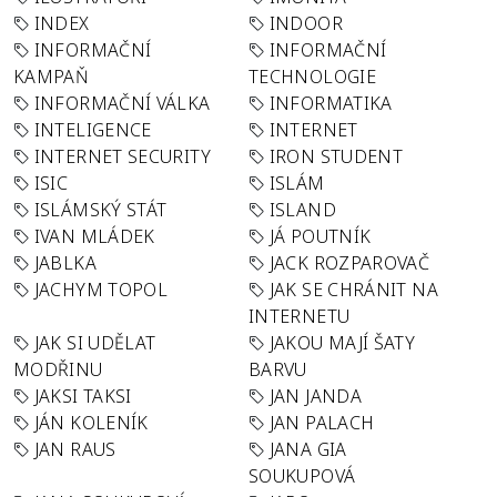
INDEX
INDOOR
INFORMAČNÍ
INFORMAČNÍ
KAMPAŇ
TECHNOLOGIE
INFORMAČNÍ VÁLKA
INFORMATIKA
INTELIGENCE
INTERNET
INTERNET SECURITY
IRON STUDENT
ISIC
ISLÁM
ISLÁMSKÝ STÁT
ISLAND
IVAN MLÁDEK
JÁ POUTNÍK
JABLKA
JACK ROZPAROVAČ
JACHYM TOPOL
JAK SE CHRÁNIT NA
INTERNETU
JAK SI UDĚLAT
JAKOU MAJÍ ŠATY
MODŘINU
BARVU
JAKSI TAKSI
JAN JANDA
JÁN KOLENÍK
JAN PALACH
JAN RAUS
JANA GIA
SOUKUPOVÁ