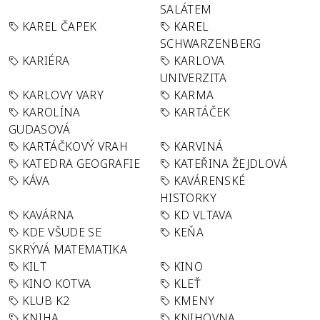
SALÁTEM
KAREL ČAPEK
KAREL
SCHWARZENBERG
KARIÉRA
KARLOVA
UNIVERZITA
KARLOVY VARY
KARMA
KAROLÍNA
KARTÁČEK
GUDASOVÁ
KARTÁČKOVÝ VRAH
KARVINÁ
KATEDRA GEOGRAFIE
KATEŘINA ŽEJDLOVÁ
KÁVA
KAVÁRENSKÉ
HISTORKY
KAVÁRNA
KD VLTAVA
KDE VŠUDE SE
KEŇA
SKRÝVÁ MATEMATIKA
KILT
KINO
KINO KOTVA
KLEŤ
KLUB K2
KMENY
KNIHA
KNIHOVNA