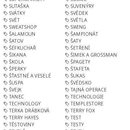
SUTAŠKA
SUVENÝRY
SVÁTKY
SVĚDEK
SVĚT
SVĚTLA
SWEATSHOP
SWING
ŠALAMOUN
ŠAMPIONÁT
ŠATOV
ŠATY
ŠÉFKUCHAŘ
ŠETŘENÍ
ŠIKANA
ŠIMEK A GROSSMAN
ŠKOLA
ŠPAGETY
ŠPERKY
ŠTAFETA
ŠŤASTNÉ A VESELÉ
ŠUKAS
ŠUSPA
ŠVÉDSKO
ŠVEJK
TAJNÁ OPERACE
TANEC
TECHNOLOGIE
TECHNOLOGY
TEMPLESTORE
TERKA DRÁBKOVÁ
TERRY FOX
TERRY HAYES
TEST
TĚSTOVINY
TESTY