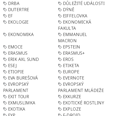
DRBA
DŮLEŽITÉ UDÁLOSTI
DUTERTRE
DÝNĚ
EF
EIFFELOVKA
EKOLOGIE
EKONOMICKÁ
FAKULTA
EKONOMIKA
EMMANUEL
MACRON
EMOCE
EPSTEIN
ERASMUS
ERASMUS+
ERIK AXL SUND
EROS
ESEJ
ETIKETA
ETIOPIE
EUROPE
EVA BUREŠOVÁ
EVERNOTE
EVROPSKÝ
EVROPSKÝ
PARLAMENT
PARLAMENT MLÁDEŽE
EXIT TOUR
EXKURZE
EXMUSLIMKA
EXOTICKÉ ROSTLINY
EXOTIKA
EXPLOZE
EYP
F-DROID