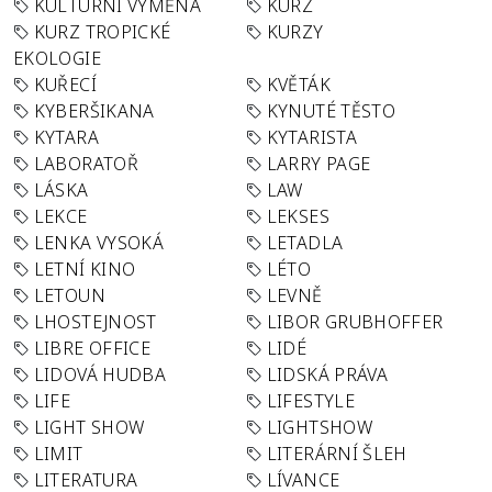
KULTURNÍ VÝMĚNA
KURZ
KURZ TROPICKÉ
KURZY
EKOLOGIE
KUŘECÍ
KVĚTÁK
KYBERŠIKANA
KYNUTÉ TĚSTO
KYTARA
KYTARISTA
LABORATOŘ
LARRY PAGE
LÁSKA
LAW
LEKCE
LEKSES
LENKA VYSOKÁ
LETADLA
LETNÍ KINO
LÉTO
LETOUN
LEVNĚ
LHOSTEJNOST
LIBOR GRUBHOFFER
LIBRE OFFICE
LIDÉ
LIDOVÁ HUDBA
LIDSKÁ PRÁVA
LIFE
LIFESTYLE
LIGHT SHOW
LIGHTSHOW
LIMIT
LITERÁRNÍ ŠLEH
LITERATURA
LÍVANCE