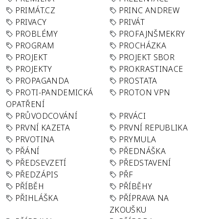
PRIMÁT.CZ
PRINC ANDREW
PRIVACY
PRIVÁT
PROBLÉMY
PROFAJNŠMEKRY
PROGRAM
PROCHÁZKA
PROJEKT
PROJEKT SBOR
PROJEKTY
PROKRASTINACE
PROPAGANDA
PROSTATA
PROTI-PANDEMICKÁ
PROTON VPN
OPATŘENÍ
PRŮVODCOVÁNÍ
PRVÁCI
PRVNÍ KAZETA
PRVNÍ REPUBLIKA
PRVOTINA
PRYMULA
PŘÁNÍ
PŘEDNÁŠKA
PŘEDSEVZETÍ
PŘEDSTAVENÍ
PŘEDZÁPIS
PŘF
PŘÍBĚH
PŘÍBĚHY
PŘIHLÁŠKA
PŘÍPRAVA NA
ZKOUŠKU