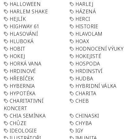
HALLOWEEN
HARLEJ
HARLEM SHAKE
HÁZENÁ
HEJLÍK
HERCI
HIGHWAY 61
HISTORIE
HLASOVÁNÍ
HLAVOLAM
HLUBOKÁ
HOAX
HOBIT
HODNOCENÍ VÝUKY
HOKEJ
HOKEJISTÉ
HORKÁ VANA
HOSPODA
HRDINOVÉ
HRDINSTVÍ
HŘEBÍČEK
HUDBA
HYBERNIA
HYBRIDNÍ VÁLKA
HYPOTÉKA
CHARITA
CHARITATIVNÍ
CHEB
KONCERT
CHIA SEMÍNKA
CHINASKI
CHŮZE
CHYBA
IDEOLOGIE
IGY
ILUSTRÁTOŘI
IMUNITA