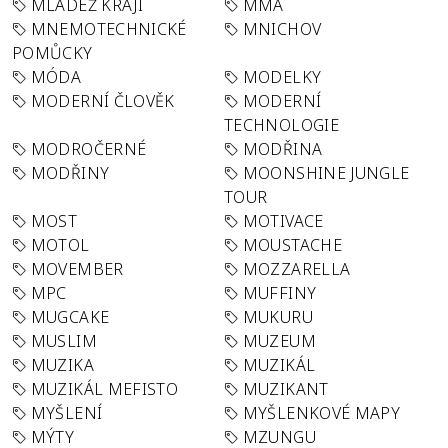
MLÁDEŽ KRAJI
MMA
MNEMOTECHNICKÉ
MNICHOV
POMŮCKY
MÓDA
MODELKY
MODERNÍ ČLOVĚK
MODERNÍ
TECHNOLOGIE
MODROČERNÉ
MODŘINA
MODŘINY
MOONSHINE JUNGLE
TOUR
MOST
MOTIVACE
MOTOL
MOUSTACHE
MOVEMBER
MOZZARELLA
MPC
MUFFINY
MUGCAKE
MUKURU
MUSLIM
MUZEUM
MUZIKA
MUZIKÁL
MUZIKÁL MEFISTO
MUZIKANT
MYŠLENÍ
MYŠLENKOVÉ MAPY
MÝTY
MZUNGU