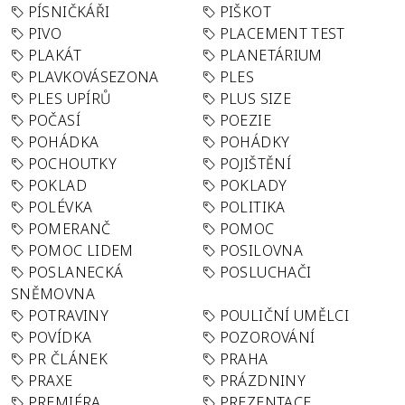
PÍSNIČKÁŘI
PIŠKOT
PIVO
PLACEMENT TEST
PLAKÁT
PLANETÁRIUM
PLAVKOVÁSEZONA
PLES
PLES UPÍRŮ
PLUS SIZE
POČASÍ
POEZIE
POHÁDKA
POHÁDKY
POCHOUTKY
POJIŠTĚNÍ
POKLAD
POKLADY
POLÉVKA
POLITIKA
POMERANČ
POMOC
POMOC LIDEM
POSILOVNA
POSLANECKÁ
POSLUCHAČI
SNĚMOVNA
POTRAVINY
POULIČNÍ UMĚLCI
POVÍDKA
POZOROVÁNÍ
PR ČLÁNEK
PRAHA
PRAXE
PRÁZDNINY
PREMIÉRA
PREZENTACE