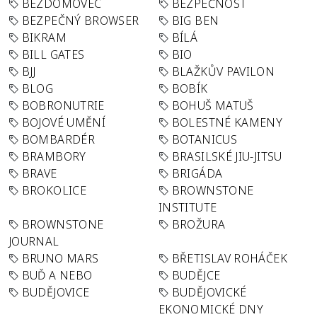
BEZDOMOVEC
BEZPEČNOST
BEZPEČNÝ BROWSER
BIG BEN
BIKRAM
BÍLÁ
BILL GATES
BIO
BJJ
BLAŽKŮV PAVILON
BLOG
BOBÍK
BOBRONUTRIE
BOHUŠ MATUŠ
BOJOVÉ UMĚNÍ
BOLESTNÉ KAMENY
BOMBARDÉR
BOTANICUS
BRAMBORY
BRASILSKÉ JIU-JITSU
BRAVE
BRIGÁDA
BROKOLICE
BROWNSTONE
INSTITUTE
BROWNSTONE
BROŽURA
JOURNAL
BRUNO MARS
BŘETISLAV ROHÁČEK
BUĎ A NEBO
BUDĚJCE
BUDĚJOVICE
BUDĚJOVICKÉ
EKONOMICKÉ DNY