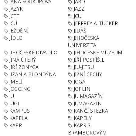
JANA SOUKUPOVÁ
JARO
JAZYK
JAZZ
JCTT
JCU
JČU
JEFFREY A. TUCKER
JEŽDĚNÍ
JIDÁŠ
JÍDLO
JIHOČESKÁ
UNIVERZITA
JIHOČESKÉ DIVADLO
JIHOČESKÉ MUZEUM
JINÁ ÚTERÝ
JÍŘÍ POSPÍŠIL
JIŘÍ ZONYGA
JIU-JITSU
JIŽAN A BLONDÝNA
JIŽNÍ ČECHY
JMELÍ
JOGA
JOGGING
JOPLIN
JU
JU MAGAZÍN
JUGI
JUMAGAZÍN
KAMPUS
KANČÍ STEZKA
KAPELA
KAPELY
KAPR
KAPR S
BRAMBOROVÝM