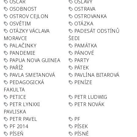
OSCAR
OSLAVY
OSOBNOST
OSTRAVA
OSTROV CEJLON
OSTROVANKA
OSVĚTIM
OTÁZKA
OTÁZKY VÁCLAVA
PADESÁT ODSTÍNŮ
MORAVCE
ŠEDI
PALAČINKY
PAMÁTKA
PANDEMIE
PÁNOVÉ
PAPUA NOVA GUINEA
PARTY
PAŘÍŽ
PÁTEK
PAVLA SMETANOVÁ
PAVLÍNA BITAROVÁ
PEDAGOGICKÁ
PENÍZE
FAKULTA
PETICE
PETR LUDWIG
PETR LYNXXI
PETR NOVÁK
PAVLISKA
PETR PAVEL
PF
PF 2014
PÍSEK
PÍSEŇ
PÍSNĚ