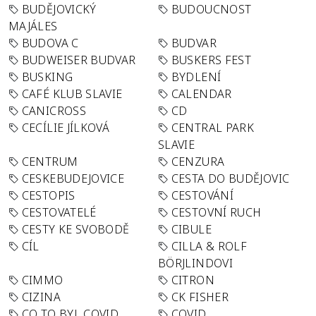
BUDĚJOVICKÝ
BUDOUCNOST
MAJÁLES
BUDOVA C
BUDVAR
BUDWEISER BUDVAR
BUSKERS FEST
BUSKING
BYDLENÍ
CAFÉ KLUB SLAVIE
CALENDAR
CANICROSS
CD
CECÍLIE JÍLKOVÁ
CENTRAL PARK
SLAVIE
CENTRUM
CENZURA
CESKEBUDEJOVICE
CESTA DO BUDĚJOVIC
CESTOPIS
CESTOVÁNÍ
CESTOVATELÉ
CESTOVNÍ RUCH
CESTY KE SVOBODĚ
CIBULE
CÍL
CILLA & ROLF
BÖRJLINDOVI
CIMMO
CITRON
CIZINA
CK FISHER
CO TO BYL COVID
COVID