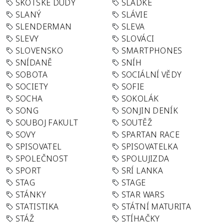
SKOTSKÉ DUDY
SLADKÉ
SLANÝ
SLÁVIE
SLENDERMAN
SLEVA
SLEVY
SLOVÁCI
SLOVENSKO
SMARTPHONES
SNÍDANĚ
SNÍH
SOBOTA
SOCIÁLNÍ VĚDY
SOCIETY
SOFIE
SOCHA
SOKOLÁK
SONG
SONJIN DENÍK
SOUBOJ FAKULT
SOUTĚŽ
SOVY
SPARTAN RACE
SPISOVATEL
SPISOVATELKA
SPOLEČNOST
SPOLUJIZDA
SPORT
SRÍ LANKA
STAG
STAGE
STÁNKY
STAR WARS
STATISTIKA
STÁTNÍ MATURITA
STÁŽ
STÍHAČKY