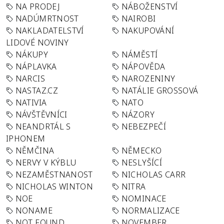
NA PRODEJ
NÁBOŽENSTVÍ
NADÚMRTNOST
NAIROBI
NAKLADATELSTVÍ
NAKUPOVÁNÍ
LIDOVÉ NOVINY
NÁKUPY
NÁMĚSTÍ
NÁPLAVKA
NÁPOVĚDA
NARCIS
NAROZENINY
NASTAZ.CZ
NATÁLIE GROSSOVÁ
NATIVIA
NATO
NÁVŠTĚVNÍCI
NÁZORY
NEANDRTÁL S
NEBEZPEČÍ
IPHONEM
NĚMČINA
NĚMECKO
NERVY V KÝBLU
NESLYŠÍCÍ
NEZAMĚSTNANOST
NICHOLAS CARR
NICHOLAS WINTON
NITRA
NOE
NOMINACE
NONAME
NORMALIZACE
NOT FOUND
NOVEMBER