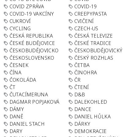
COVID ZPRÁVA
COVID-19
COVID-19 VAKCÍNY
CREEPYPASTA
CUKROVÍ
CVIČENÍ
CYCLING
CZECH-US
ČESKÁ REPUBLIKA
ČESKÁ TELEVIZE
ČESKÉ BUDĚJOVICE
ČESKÉ TRADICE
ČESKOBUDĚJOVICKO
ČESKOBUDĚJOVICKÝ
ČESKOSLOVENSKO
ČESKÝ ROZHLAS
ČESNEK
ČETBA
ČÍNA
ČINOHRA
ČOKOLÁDA
ČR
ČT
ČTENÍ
ČUTACÍMERUNA
D&B
DAGMAR POPJAKOVÁ
DALEKOHLED
DÁMY
DANCE
DANĚ
DANIEL HŮLKA
DANIEL STACH
DÁRKY
DARY
DEMOKRACIE