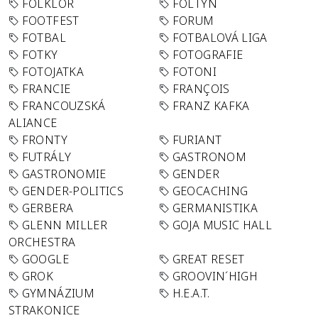
FOLKLÓR
FOLTYN
FOOTFEST
FORUM
FOTBAL
FOTBALOVÁ LIGA
FOTKY
FOTOGRAFIE
FOTOJATKA
FOTONI
FRANCIE
FRANÇOIS
FRANCOUZSKÁ
FRANZ KAFKA
ALIANCE
FRONTY
FURIANT
FUTRÁLY
GASTRONOM
GASTRONOMIE
GENDER
GENDER-POLITICS
GEOCACHING
GERBERA
GERMANISTIKA
GLENN MILLER
GOJA MUSIC HALL
ORCHESTRA
GOOGLE
GREAT RESET
GROK
GROOVIN´HIGH
GYMNÁZIUM
H.E.A.T.
STRAKONICE