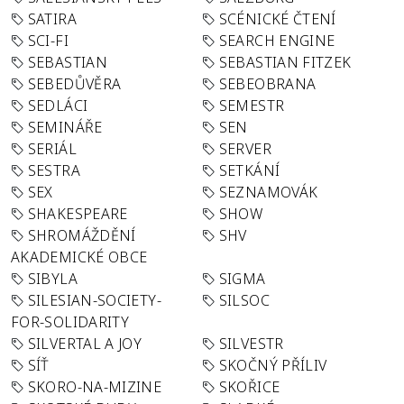
SATIRA
SCÉNICKÉ ČTENÍ
SCI-FI
SEARCH ENGINE
SEBASTIAN
SEBASTIAN FITZEK
SEBEDŮVĚRA
SEBEOBRANA
SEDLÁCI
SEMESTR
SEMINÁŘE
SEN
SERIÁL
SERVER
SESTRA
SETKÁNÍ
SEX
SEZNAMOVÁK
SHAKESPEARE
SHOW
SHROMÁŽDĚNÍ
SHV
AKADEMICKÉ OBCE
SIBYLA
SIGMA
SILESIAN-SOCIETY-
SILSOC
FOR-SOLIDARITY
SILVERTAL A JOY
SILVESTR
SÍŤ
SKOČNÝ PŘÍLIV
SKORO-NA-MIZINE
SKOŘICE