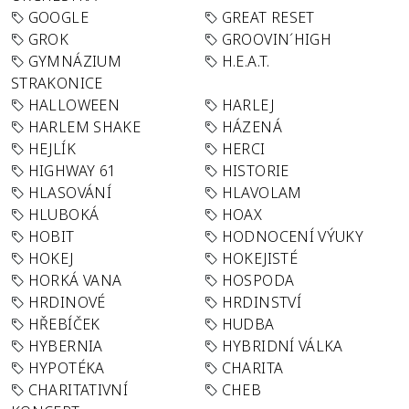
GOOGLE
GREAT RESET
GROK
GROOVIN´HIGH
GYMNÁZIUM
H.E.A.T.
STRAKONICE
HALLOWEEN
HARLEJ
HARLEM SHAKE
HÁZENÁ
HEJLÍK
HERCI
HIGHWAY 61
HISTORIE
HLASOVÁNÍ
HLAVOLAM
HLUBOKÁ
HOAX
HOBIT
HODNOCENÍ VÝUKY
HOKEJ
HOKEJISTÉ
HORKÁ VANA
HOSPODA
HRDINOVÉ
HRDINSTVÍ
HŘEBÍČEK
HUDBA
HYBERNIA
HYBRIDNÍ VÁLKA
HYPOTÉKA
CHARITA
CHARITATIVNÍ
CHEB