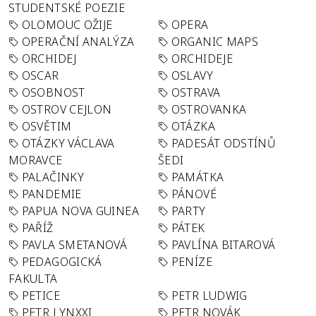
STUDENTSKÉ POEZIE
OLOMOUC OŽIJE
OPERA
OPERAČNÍ ANALÝZA
ORGANIC MAPS
ORCHIDEJ
ORCHIDEJE
OSCAR
OSLAVY
OSOBNOST
OSTRAVA
OSTROV CEJLON
OSTROVANKA
OSVĚTIM
OTÁZKA
OTÁZKY VÁCLAVA
PADESÁT ODSTÍNŮ
MORAVCE
ŠEDI
PALAČINKY
PAMÁTKA
PANDEMIE
PÁNOVÉ
PAPUA NOVA GUINEA
PARTY
PAŘÍŽ
PÁTEK
PAVLA SMETANOVÁ
PAVLÍNA BITAROVÁ
PEDAGOGICKÁ
PENÍZE
FAKULTA
PETICE
PETR LUDWIG
PETR LYNXXI
PETR NOVÁK