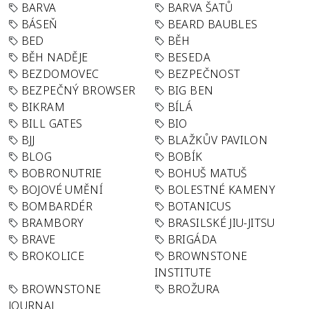
BARVA
BARVA ŠATŮ
BÁSEŇ
BEARD BAUBLES
BED
BĚH
BĚH NADĚJE
BESEDA
BEZDOMOVEC
BEZPEČNOST
BEZPEČNÝ BROWSER
BIG BEN
BIKRAM
BÍLÁ
BILL GATES
BIO
BJJ
BLAŽKŮV PAVILON
BLOG
BOBÍK
BOBRONUTRIE
BOHUŠ MATUŠ
BOJOVÉ UMĚNÍ
BOLESTNÉ KAMENY
BOMBARDÉR
BOTANICUS
BRAMBORY
BRASILSKÉ JIU-JITSU
BRAVE
BRIGÁDA
BROKOLICE
BROWNSTONE
INSTITUTE
BROWNSTONE
BROŽURA
JOURNAL