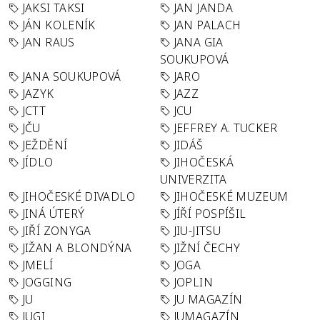
JAKSI TAKSI
JAN JANDA
JÁN KOLENÍK
JAN PALACH
JAN RAUS
JANA GIA
SOUKUPOVÁ
JANA SOUKUPOVÁ
JARO
JAZYK
JAZZ
JCTT
JCU
JČU
JEFFREY A. TUCKER
JEŽDĚNÍ
JIDÁŠ
JÍDLO
JIHOČESKÁ
UNIVERZITA
JIHOČESKÉ DIVADLO
JIHOČESKÉ MUZEUM
JINÁ ÚTERÝ
JÍŘÍ POSPÍŠIL
JIŘÍ ZONYGA
JIU-JITSU
JIŽAN A BLONDÝNA
JIŽNÍ ČECHY
JMELÍ
JOGA
JOGGING
JOPLIN
JU
JU MAGAZÍN
JUGI
JUMAGAZÍN