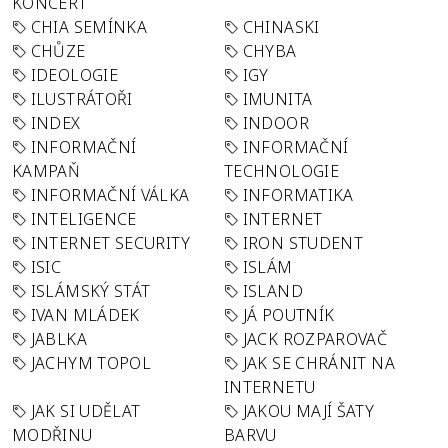
KONCERT
CHIA SEMÍNKA
CHINASKI
CHŮZE
CHYBA
IDEOLOGIE
IGY
ILUSTRÁTOŘI
IMUNITA
INDEX
INDOOR
INFORMAČNÍ
INFORMAČNÍ
KAMPAŇ
TECHNOLOGIE
INFORMAČNÍ VÁLKA
INFORMATIKA
INTELIGENCE
INTERNET
INTERNET SECURITY
IRON STUDENT
ISIC
ISLÁM
ISLÁMSKÝ STÁT
ISLAND
IVAN MLÁDEK
JÁ POUTNÍK
JABLKA
JACK ROZPAROVAČ
JACHYM TOPOL
JAK SE CHRÁNIT NA
INTERNETU
JAK SI UDĚLAT
JAKOU MAJÍ ŠATY
MODŘINU
BARVU