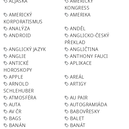
ALJAŠKA
AMERICKÝ
KONGRESS
AMERICKÝ
AMERIKA
KORPORATISMUS
ANALÝZA
ANDĚL
ANDROID
ANGLICKO-ČESKÝ
PŘEKLAD
ANGLICKÝ JAZYK
ANGLIČTINA
ANGLIE
ANTHONY FAUCI
ANTICKÉ
APLIKACE
HOROSKOPY
APPLE
AREÁL
ARNOLD
ARTIGY
SCHLEHUBER
ATMOSFÉRA
AU PAIR
AUTA
AUTOGRAMIÁDA
AV ČR
BABOVŘESKY
BAGS
BALET
BANÁN
BANÁT