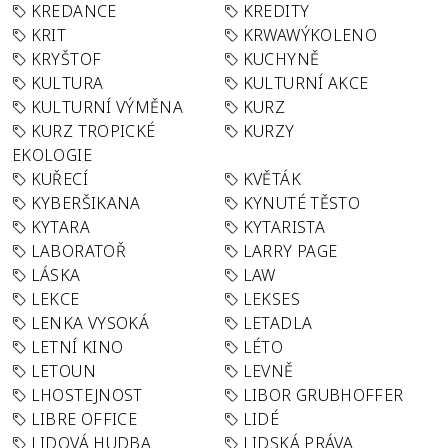
KREDANCE
KREDITY
KRIT
KRWAWÝKOLENO
KRYŠTOF
KUCHYNĚ
KULTURA
KULTURNÍ AKCE
KULTURNÍ VÝMĚNA
KURZ
KURZ TROPICKÉ
KURZY
EKOLOGIE
KUŘECÍ
KVĚTÁK
KYBERŠIKANA
KYNUTÉ TĚSTO
KYTARA
KYTARISTA
LABORATOŘ
LARRY PAGE
LÁSKA
LAW
LEKCE
LEKSES
LENKA VYSOKÁ
LETADLA
LETNÍ KINO
LÉTO
LETOUN
LEVNĚ
LHOSTEJNOST
LIBOR GRUBHOFFER
LIBRE OFFICE
LIDÉ
LIDOVÁ HUDBA
LIDSKÁ PRÁVA