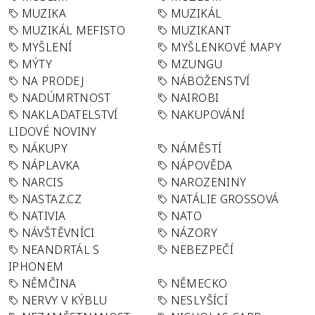
MUZIKA
MUZIKÁL
MUZIKÁL MEFISTO
MUZIKANT
MYŠLENÍ
MYŠLENKOVÉ MAPY
MÝTY
MZUNGU
NA PRODEJ
NÁBOŽENSTVÍ
NADÚMRTNOST
NAIROBI
NAKLADATELSTVÍ
NAKUPOVÁNÍ
LIDOVÉ NOVINY
NÁKUPY
NÁMĚSTÍ
NÁPLAVKA
NÁPOVĚDA
NARCIS
NAROZENINY
NASTAZ.CZ
NATÁLIE GROSSOVÁ
NATIVIA
NATO
NÁVŠTĚVNÍCI
NÁZORY
NEANDRTÁL S
NEBEZPEČÍ
IPHONEM
NĚMČINA
NĚMECKO
NERVY V KÝBLU
NESLYŠÍCÍ