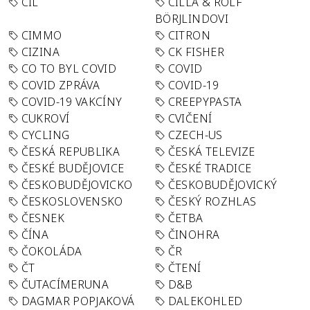
CÍL
CILLA & ROLF
BÖRJLINDOVI
CIMMO
CITRON
CIZINA
CK FISHER
CO TO BYL COVID
COVID
COVID ZPRÁVA
COVID-19
COVID-19 VAKCÍNY
CREEPYPASTA
CUKROVÍ
CVIČENÍ
CYCLING
CZECH-US
ČESKÁ REPUBLIKA
ČESKÁ TELEVIZE
ČESKÉ BUDĚJOVICE
ČESKÉ TRADICE
ČESKOBUDĚJOVICKO
ČESKOBUDĚJOVICKÝ
ČESKOSLOVENSKO
ČESKÝ ROZHLAS
ČESNEK
ČETBA
ČÍNA
ČINOHRA
ČOKOLÁDA
ČR
ČT
ČTENÍ
ČUTACÍMERUNA
D&B
DAGMAR POPJAKOVÁ
DALEKOHLED