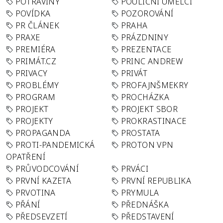
POTRAVINY
POULIČNÍ UMĚLCI
POVÍDKA
POZOROVÁNÍ
PR ČLÁNEK
PRAHA
PRAXE
PRÁZDNINY
PREMIÉRA
PREZENTACE
PRIMÁT.CZ
PRINC ANDREW
PRIVACY
PRIVÁT
PROBLÉMY
PROFAJNŠMEKRY
PROGRAM
PROCHÁZKA
PROJEKT
PROJEKT SBOR
PROJEKTY
PROKRASTINACE
PROPAGANDA
PROSTATA
PROTI-PANDEMICKÁ
PROTON VPN
OPATŘENÍ
PRŮVODCOVÁNÍ
PRVÁCI
PRVNÍ KAZETA
PRVNÍ REPUBLIKA
PRVOTINA
PRYMULA
PŘÁNÍ
PŘEDNÁŠKA
PŘEDSEVZETÍ
PŘEDSTAVENÍ