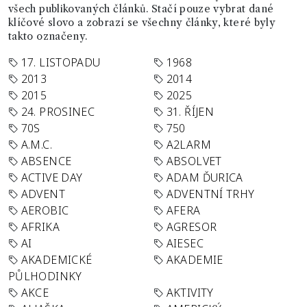
všech publikovaných článků. Stačí pouze vybrat dané
klíčové slovo a zobrazí se všechny články, které byly
takto označeny.
17. LISTOPADU
1968
2013
2014
2015
2025
24. PROSINEC
31. ŘÍJEN
70S
750
A.M.C.
A2LARM
ABSENCE
ABSOLVET
ACTIVE DAY
ADAM ĎURICA
ADVENT
ADVENTNÍ TRHY
AEROBIC
AFERA
AFRIKA
AGRESOR
AI
AIESEC
AKADEMICKÉ
AKADEMIE
PŮLHODINKY
AKCE
AKTIVITY