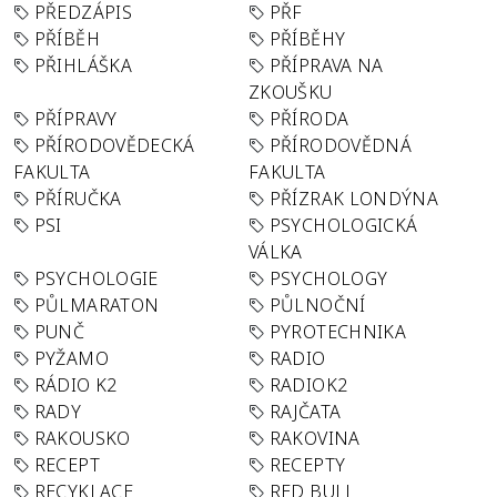
PŘEDZÁPIS
PŘF
PŘÍBĚH
PŘÍBĚHY
PŘIHLÁŠKA
PŘÍPRAVA NA
ZKOUŠKU
PŘÍPRAVY
PŘÍRODA
PŘÍRODOVĚDECKÁ
PŘÍRODOVĚDNÁ
FAKULTA
FAKULTA
PŘÍRUČKA
PŘÍZRAK LONDÝNA
PSI
PSYCHOLOGICKÁ
VÁLKA
PSYCHOLOGIE
PSYCHOLOGY
PŮLMARATON
PŮLNOČNÍ
PUNČ
PYROTECHNIKA
PYŽAMO
RADIO
RÁDIO K2
RADIOK2
RADY
RAJČATA
RAKOUSKO
RAKOVINA
RECEPT
RECEPTY
RECYKLACE
RED BULL