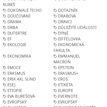
KUBEŠ
DOKONALÉ TICHO
DOTAZNÍK
DOUČOVÁNÍ
DRABOVA
DRAMA
DRAVCI
DRBA
DŮLEŽITÉ UDÁLOSTI
DUTERTRE
DÝNĚ
EF
EIFFELOVKA
EKOLOGIE
EKONOMICKÁ
FAKULTA
EKONOMIKA
EMMANUEL
MACRON
EMOCE
EPSTEIN
ERASMUS
ERASMUS+
ERIK AXL SUND
EROS
ESEJ
ETIKETA
ETIOPIE
EUROPE
EVA BUREŠOVÁ
EVERNOTE
EVROPSKÝ
EVROPSKÝ