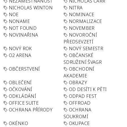
NEZAMĚSTNANOST
NICHOLAS CARR
NICHOLAS WINTON
NITRA
NOE
NOMINACE
NONAME
NORMALIZACE
NOT FOUND
NOVEMBER
NOVINAŘINA
NOVOROČNÍ
PŘEDSEVZETÍ
NOVÝ ROK
NOVÝ SEMESTR
O2 ARENA
OBČANSKÉ
SDRUŽENÍ ŠVAGR
OBČERSTVENÍ
OBCHODNÍ
AKADEMIE
OBLEČENÍ
OBRAZY
OČKOVÁNÍ
OD DESÍTI K PĚTI
ODKLÁDÁNÍ
ODPAD FEST
OFFICE SUITE
OFFROAD
OCHRANA PŘÍRODY
OCHRANA
SOUKROMÍ
OKÉNKO
OKUPACE