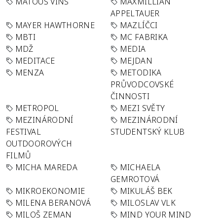
MATOUŠ VINŠ
MAXMILLIAN
APPELTAUER
MAYER HAWTHORNE
MAZLÍČCI
MBTI
MC FABRIKA
MDŽ
MEDIA
MEDITACE
MEJDAN
MENZA
METODIKA
PRŮVODCOVSKÉ
ČINNOSTI
METROPOL
MEZI SVĚTY
MEZINÁRODNÍ
MEZINÁRODNÍ
FESTIVAL
STUDENTSKÝ KLUB
OUTDOOROVÝCH
FILMŮ
MICHA MAREDA
MICHAELA
GEMROTOVÁ
MIKROEKONOMIE
MIKULÁŠ BEK
MILENA BERANOVÁ
MILOSLAV VLK
MILOŠ ZEMAN
MIND YOUR MIND