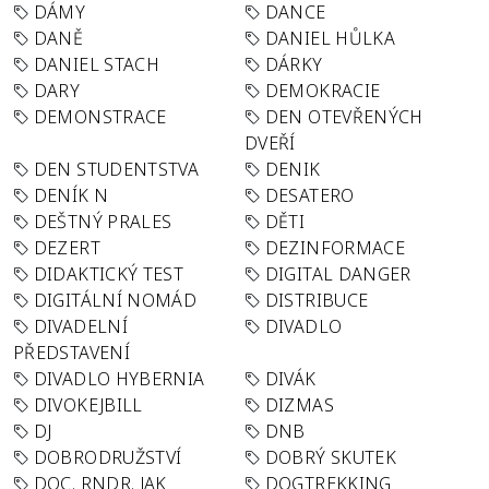
DÁMY
DANCE
DANĚ
DANIEL HŮLKA
DANIEL STACH
DÁRKY
DARY
DEMOKRACIE
DEMONSTRACE
DEN OTEVŘENÝCH
DVEŘÍ
DEN STUDENTSTVA
DENIK
DENÍK N
DESATERO
DEŠTNÝ PRALES
DĚTI
DEZERT
DEZINFORMACE
DIDAKTICKÝ TEST
DIGITAL DANGER
DIGITÁLNÍ NOMÁD
DISTRIBUCE
DIVADELNÍ
DIVADLO
PŘEDSTAVENÍ
DIVADLO HYBERNIA
DIVÁK
DIVOKEJBILL
DIZMAS
DJ
DNB
DOBRODRUŽSTVÍ
DOBRÝ SKUTEK
DOC. RNDR. JAK
DOGTREKKING