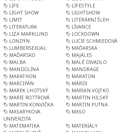
LIFE
LIFESTYLE
LIGHT SHOW
LIGHTSHOW
LIMIT
LITERÁRNÍ ŠLEH
LITERATURA
LÍVANCE
LIZA MARKLUND
LOCKDOWN
LONDÝN
LUCIE SCHMIEDOVÁ
LUMBERSEXUAL
MAĎARSKA
MAĎARSKO
MAJÁLES
MALBA
MALÉ DIVADLO
MANDOLÍNA
MANDRAGE
MARATHON
MARATON
MARCIPÁN
MÁRDI
MAREK LHOTSKÝ
MARIAN VOJTKO
MARIE ROTTROVÁ
MARTIN HILSKÝ
MARTIN KONVIČKA
MARTIN PUTNA
MASARYKOVA
MASO
UNIVERZITA
MATEMATIKA
MATERIÁLY