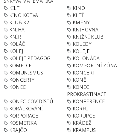
SKRÝVÁ MATEMATIKA
KILT
KINO
KINO KOTVA
KLEŤ
KLUB K2
KMENY
KNIHA
KNIHOVNA
KNÍR
KNIŽNÍ KLUB
KOLÁČ
KOLEDY
KOLEJ
KOLEJE
KOLEJE PEDAGOG
KOLONÁDA
KOMEDIE
KOMFORTNÍ ZÓNA
KOMUNISMUS
KONCERT
KONCERTY
KONĚ
KONEC
KONEC
PROKRASTINACE
KONEC-COVIDISTŮ
KONFERENCE
KORÁLKOVÁNÍ
KORFU
KORPORACE
KORUPCE
KOSMETIKA
KRÁDEŽ
KRAJČO
KRAMPUS