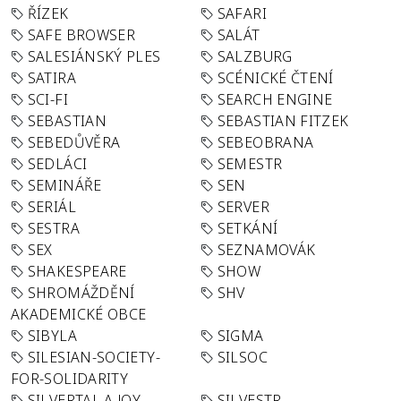
ŘÍZEK
SAFARI
SAFE BROWSER
SALÁT
SALESIÁNSKÝ PLES
SALZBURG
SATIRA
SCÉNICKÉ ČTENÍ
SCI-FI
SEARCH ENGINE
SEBASTIAN
SEBASTIAN FITZEK
SEBEDŮVĚRA
SEBEOBRANA
SEDLÁCI
SEMESTR
SEMINÁŘE
SEN
SERIÁL
SERVER
SESTRA
SETKÁNÍ
SEX
SEZNAMOVÁK
SHAKESPEARE
SHOW
SHROMÁŽDĚNÍ
SHV
AKADEMICKÉ OBCE
SIBYLA
SIGMA
SILESIAN-SOCIETY-
SILSOC
FOR-SOLIDARITY
SILVERTAL A JOY
SILVESTR