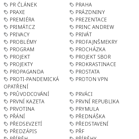
PR ČLÁNEK
PRAHA
PRAXE
PRÁZDNINY
PREMIÉRA
PREZENTACE
PRIMÁT.CZ
PRINC ANDREW
PRIVACY
PRIVÁT
PROBLÉMY
PROFAJNŠMEKRY
PROGRAM
PROCHÁZKA
PROJEKT
PROJEKT SBOR
PROJEKTY
PROKRASTINACE
PROPAGANDA
PROSTATA
PROTI-PANDEMICKÁ
PROTON VPN
OPATŘENÍ
PRŮVODCOVÁNÍ
PRVÁCI
PRVNÍ KAZETA
PRVNÍ REPUBLIKA
PRVOTINA
PRYMULA
PŘÁNÍ
PŘEDNÁŠKA
PŘEDSEVZETÍ
PŘEDSTAVENÍ
PŘEDZÁPIS
PŘF
PŘÍBĚH
PŘÍBĚHY