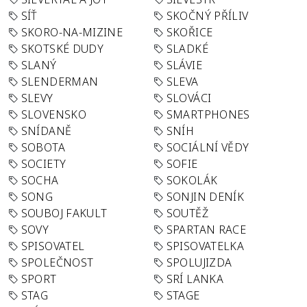
SÍŤ
SKOČNÝ PŘÍLIV
SKORO-NA-MIZINE
SKOŘICE
SKOTSKÉ DUDY
SLADKÉ
SLANÝ
SLÁVIE
SLENDERMAN
SLEVA
SLEVY
SLOVÁCI
SLOVENSKO
SMARTPHONES
SNÍDANĚ
SNÍH
SOBOTA
SOCIÁLNÍ VĚDY
SOCIETY
SOFIE
SOCHA
SOKOLÁK
SONG
SONJIN DENÍK
SOUBOJ FAKULT
SOUTĚŽ
SOVY
SPARTAN RACE
SPISOVATEL
SPISOVATELKA
SPOLEČNOST
SPOLUJIZDA
SPORT
SRÍ LANKA
STAG
STAGE