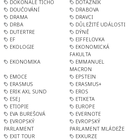
DOKONALÉ TICHO
DOTAZNÍK
DOUČOVÁNÍ
DRABOVA
DRAMA
DRAVCI
DRBA
DŮLEŽITÉ UDÁLOSTI
DUTERTRE
DÝNĚ
EF
EIFFELOVKA
EKOLOGIE
EKONOMICKÁ
FAKULTA
EKONOMIKA
EMMANUEL
MACRON
EMOCE
EPSTEIN
ERASMUS
ERASMUS+
ERIK AXL SUND
EROS
ESEJ
ETIKETA
ETIOPIE
EUROPE
EVA BUREŠOVÁ
EVERNOTE
EVROPSKÝ
EVROPSKÝ
PARLAMENT
PARLAMENT MLÁDEŽE
EXIT TOUR
EXKURZE