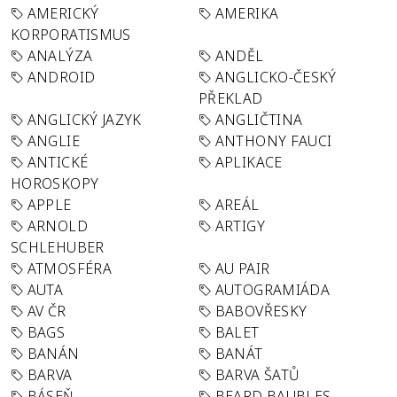
AMERICKÝ
AMERIKA
KORPORATISMUS
ANALÝZA
ANDĚL
ANDROID
ANGLICKO-ČESKÝ
PŘEKLAD
ANGLICKÝ JAZYK
ANGLIČTINA
ANGLIE
ANTHONY FAUCI
ANTICKÉ
APLIKACE
HOROSKOPY
APPLE
AREÁL
ARNOLD
ARTIGY
SCHLEHUBER
ATMOSFÉRA
AU PAIR
AUTA
AUTOGRAMIÁDA
AV ČR
BABOVŘESKY
BAGS
BALET
BANÁN
BANÁT
BARVA
BARVA ŠATŮ
BÁSEŇ
BEARD BAUBLES