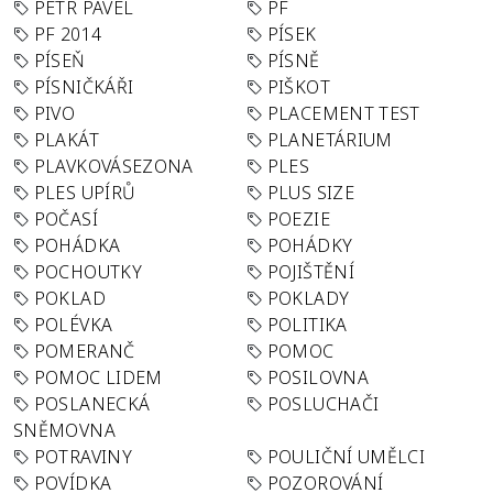
PETR PAVEL
PF
PF 2014
PÍSEK
PÍSEŇ
PÍSNĚ
PÍSNIČKÁŘI
PIŠKOT
PIVO
PLACEMENT TEST
PLAKÁT
PLANETÁRIUM
PLAVKOVÁSEZONA
PLES
PLES UPÍRŮ
PLUS SIZE
POČASÍ
POEZIE
POHÁDKA
POHÁDKY
POCHOUTKY
POJIŠTĚNÍ
POKLAD
POKLADY
POLÉVKA
POLITIKA
POMERANČ
POMOC
POMOC LIDEM
POSILOVNA
POSLANECKÁ
POSLUCHAČI
SNĚMOVNA
POTRAVINY
POULIČNÍ UMĚLCI
POVÍDKA
POZOROVÁNÍ