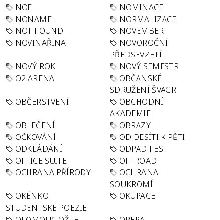
NOE
NOMINACE
NONAME
NORMALIZACE
NOT FOUND
NOVEMBER
NOVINAŘINA
NOVOROČNÍ
PŘEDSEVZETÍ
NOVÝ ROK
NOVÝ SEMESTR
O2 ARENA
OBČANSKÉ
SDRUŽENÍ ŠVAGR
OBČERSTVENÍ
OBCHODNÍ
AKADEMIE
OBLEČENÍ
OBRAZY
OČKOVÁNÍ
OD DESÍTI K PĚTI
ODKLÁDÁNÍ
ODPAD FEST
OFFICE SUITE
OFFROAD
OCHRANA PŘÍRODY
OCHRANA
SOUKROMÍ
OKÉNKO
OKUPACE
STUDENTSKÉ POEZIE
OLOMOUC OŽIJE
OPERA