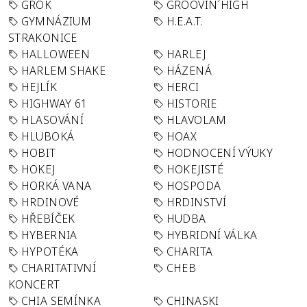
GROK
GROOVIN´HIGH
GYMNÁZIUM
H.E.A.T.
STRAKONICE
HALLOWEEN
HARLEJ
HARLEM SHAKE
HÁZENÁ
HEJLÍK
HERCI
HIGHWAY 61
HISTORIE
HLASOVÁNÍ
HLAVOLAM
HLUBOKÁ
HOAX
HOBIT
HODNOCENÍ VÝUKY
HOKEJ
HOKEJISTÉ
HORKÁ VANA
HOSPODA
HRDINOVÉ
HRDINSTVÍ
HŘEBÍČEK
HUDBA
HYBERNIA
HYBRIDNÍ VÁLKA
HYPOTÉKA
CHARITA
CHARITATIVNÍ
CHEB
KONCERT
CHIA SEMÍNKA
CHINASKI