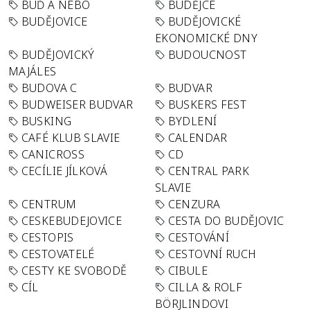
BUĎ A NEBO
BUDĚJCE
BUDĚJOVICE
BUDĚJOVICKÉ
EKONOMICKÉ DNY
BUDĚJOVICKÝ
BUDOUCNOST
MAJÁLES
BUDOVA C
BUDVAR
BUDWEISER BUDVAR
BUSKERS FEST
BUSKING
BYDLENÍ
CAFÉ KLUB SLAVIE
CALENDAR
CANICROSS
CD
CECÍLIE JÍLKOVÁ
CENTRAL PARK
SLAVIE
CENTRUM
CENZURA
CESKEBUDEJOVICE
CESTA DO BUDĚJOVIC
CESTOPIS
CESTOVÁNÍ
CESTOVATELÉ
CESTOVNÍ RUCH
CESTY KE SVOBODĚ
CIBULE
CÍL
CILLA & ROLF
BÖRJLINDOVI