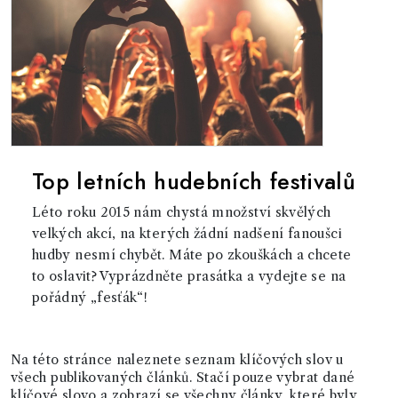
Top letních hudebních festivalů
Léto roku 2015 nám chystá množství skvělých
velkých akcí, na kterých žádní nadšení fanoušci
hudby nesmí chybět. Máte po zkouškách a chcete
to oslavit? Vyprázdněte prasátka a vydejte se na
pořádný „fesťák“!
Na této stránce naleznete seznam klíčových slov u
všech publikovaných článků. Stačí pouze vybrat dané
klíčové slovo a zobrazí se všechny články, které byly