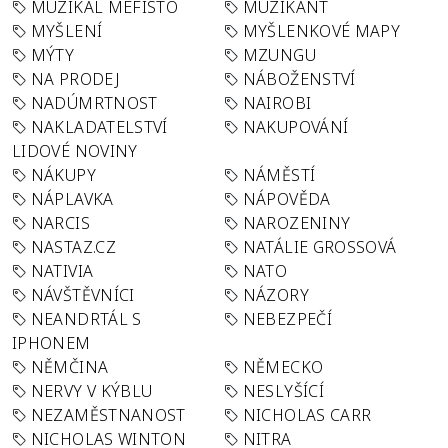
MUZIKÁL MEFISTO
MUZIKANT
MYŠLENÍ
MYŠLENKOVÉ MAPY
MÝTY
MZUNGU
NA PRODEJ
NÁBOŽENSTVÍ
NADÚMRTNOST
NAIROBI
NAKLADATELSTVÍ
NAKUPOVÁNÍ
LIDOVÉ NOVINY
NÁKUPY
NÁMĚSTÍ
NÁPLAVKA
NÁPOVĚDA
NARCIS
NAROZENINY
NASTAZ.CZ
NATÁLIE GROSSOVÁ
NATIVIA
NATO
NÁVŠTĚVNÍCI
NÁZORY
NEANDRTÁL S
NEBEZPEČÍ
IPHONEM
NĚMČINA
NĚMECKO
NERVY V KÝBLU
NESLYŠÍCÍ
NEZAMĚSTNANOST
NICHOLAS CARR
NICHOLAS WINTON
NITRA