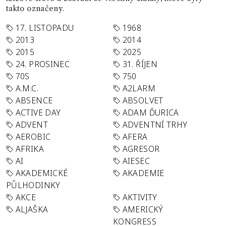
takto označeny.
17. LISTOPADU
1968
2013
2014
2015
2025
24. PROSINEC
31. ŘÍJEN
70S
750
A.M.C.
A2LARM
ABSENCE
ABSOLVET
ACTIVE DAY
ADAM ĎURICA
ADVENT
ADVENTNÍ TRHY
AEROBIC
AFERA
AFRIKA
AGRESOR
AI
AIESEC
AKADEMICKÉ
AKADEMIE
PŮLHODINKY
AKCE
AKTIVITY
ALJAŠKA
AMERICKÝ
KONGRESS