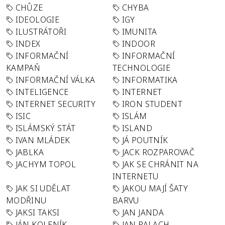
CHŮZE
CHYBA
IDEOLOGIE
IGY
ILUSTRÁTOŘI
IMUNITA
INDEX
INDOOR
INFORMAČNÍ
INFORMAČNÍ
KAMPAŇ
TECHNOLOGIE
INFORMAČNÍ VÁLKA
INFORMATIKA
INTELIGENCE
INTERNET
INTERNET SECURITY
IRON STUDENT
ISIC
ISLÁM
ISLÁMSKÝ STÁT
ISLAND
IVAN MLÁDEK
JÁ POUTNÍK
JABLKA
JACK ROZPAROVAČ
JACHYM TOPOL
JAK SE CHRÁNIT NA
INTERNETU
JAK SI UDĚLAT
JAKOU MAJÍ ŠATY
MODŘINU
BARVU
JAKSI TAKSI
JAN JANDA
JÁN KOLENÍK
JAN PALACH