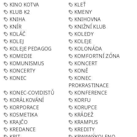
KINO KOTVA
KLEŤ
KLUB K2
KMENY
KNIHA
KNIHOVNA
KNÍR
KNIŽNÍ KLUB
KOLÁČ
KOLEDY
KOLEJ
KOLEJE
KOLEJE PEDAGOG
KOLONÁDA
KOMEDIE
KOMFORTNÍ ZÓNA
KOMUNISMUS
KONCERT
KONCERTY
KONĚ
KONEC
KONEC
PROKRASTINACE
KONEC-COVIDISTŮ
KONFERENCE
KORÁLKOVÁNÍ
KORFU
KORPORACE
KORUPCE
KOSMETIKA
KRÁDEŽ
KRAJČO
KRAMPUS
KREDANCE
KREDITY
KRIT
KRWAWÝKOLENO