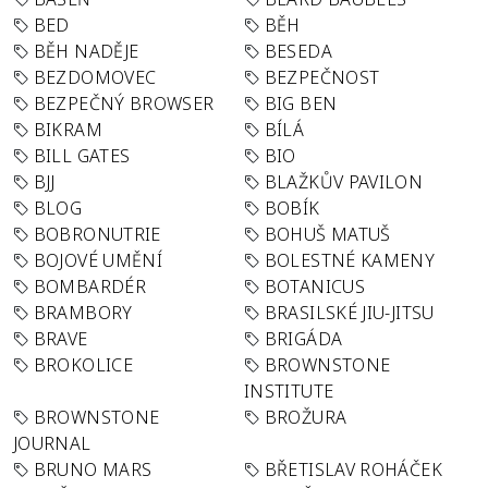
BED
BĚH
BĚH NADĚJE
BESEDA
BEZDOMOVEC
BEZPEČNOST
BEZPEČNÝ BROWSER
BIG BEN
BIKRAM
BÍLÁ
BILL GATES
BIO
BJJ
BLAŽKŮV PAVILON
BLOG
BOBÍK
BOBRONUTRIE
BOHUŠ MATUŠ
BOJOVÉ UMĚNÍ
BOLESTNÉ KAMENY
BOMBARDÉR
BOTANICUS
BRAMBORY
BRASILSKÉ JIU-JITSU
BRAVE
BRIGÁDA
BROKOLICE
BROWNSTONE
INSTITUTE
BROWNSTONE
BROŽURA
JOURNAL
BRUNO MARS
BŘETISLAV ROHÁČEK