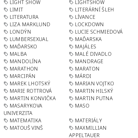
LIGHT SHOW
LIGHTSHOW
LIMIT
LITERÁRNÍ ŠLEH
LITERATURA
LÍVANCE
LIZA MARKLUND
LOCKDOWN
LONDÝN
LUCIE SCHMIEDOVÁ
LUMBERSEXUAL
MAĎARSKA
MAĎARSKO
MAJÁLES
MALBA
MALÉ DIVADLO
MANDOLÍNA
MANDRAGE
MARATHON
MARATON
MARCIPÁN
MÁRDI
MAREK LHOTSKÝ
MARIAN VOJTKO
MARIE ROTTROVÁ
MARTIN HILSKÝ
MARTIN KONVIČKA
MARTIN PUTNA
MASARYKOVA
MASO
UNIVERZITA
MATEMATIKA
MATERIÁLY
MATOUŠ VINŠ
MAXMILLIAN
APPELTAUER