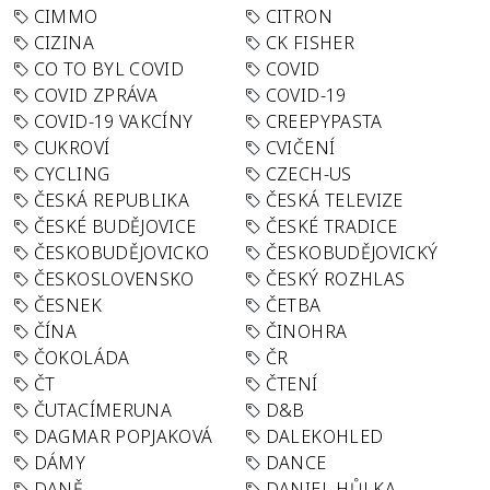
CIMMO
CITRON
CIZINA
CK FISHER
CO TO BYL COVID
COVID
COVID ZPRÁVA
COVID-19
COVID-19 VAKCÍNY
CREEPYPASTA
CUKROVÍ
CVIČENÍ
CYCLING
CZECH-US
ČESKÁ REPUBLIKA
ČESKÁ TELEVIZE
ČESKÉ BUDĚJOVICE
ČESKÉ TRADICE
ČESKOBUDĚJOVICKO
ČESKOBUDĚJOVICKÝ
ČESKOSLOVENSKO
ČESKÝ ROZHLAS
ČESNEK
ČETBA
ČÍNA
ČINOHRA
ČOKOLÁDA
ČR
ČT
ČTENÍ
ČUTACÍMERUNA
D&B
DAGMAR POPJAKOVÁ
DALEKOHLED
DÁMY
DANCE
DANĚ
DANIEL HŮLKA