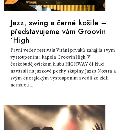
Jazz, swing a černé košile –
představujeme vám Groovin
´High
První večer festivalu Vítání prváků zahájila svým
vystoupením i kapela Groovin´High. V
českobudějovickém klubu HIGHWAY 61 kluci
navázali na jazzové pecky skupiny Jazza Nostra a
svým energickým vystoupením zvedli ze židlí
nemalou ...