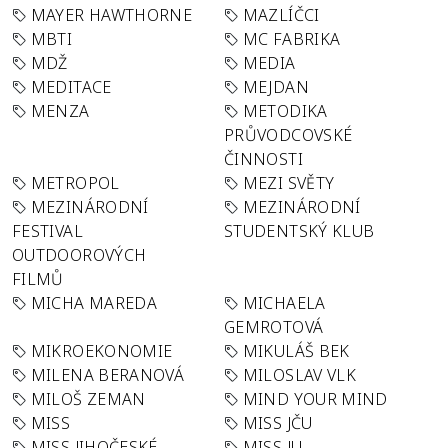
MAYER HAWTHORNE
MAZLÍČCI
MBTI
MC FABRIKA
MDŽ
MEDIA
MEDITACE
MEJDAN
MENZA
METODIKA
PRŮVODCOVSKÉ
ČINNOSTI
METROPOL
MEZI SVĚTY
MEZINÁRODNÍ
MEZINÁRODNÍ
FESTIVAL
STUDENTSKÝ KLUB
OUTDOOROVÝCH
FILMŮ
MICHA MAREDA
MICHAELA
GEMROTOVÁ
MIKROEKONOMIE
MIKULÁŠ BEK
MILENA BERANOVÁ
MILOSLAV VLK
MILOŠ ZEMAN
MIND YOUR MIND
MISS
MISS JČU
MISS JIHOČESKÉ
MISS JU