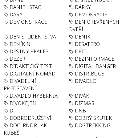
DANIEL STACH
DÁRKY
DARY
DEMOKRACIE
DEMONSTRACE
DEN OTEVŘENÝCH
DVEŘÍ
DEN STUDENTSTVA
DENIK
DENÍK N
DESATERO
DEŠTNÝ PRALES
DĚTI
DEZERT
DEZINFORMACE
DIDAKTICKÝ TEST
DIGITAL DANGER
DIGITÁLNÍ NOMÁD
DISTRIBUCE
DIVADELNÍ
DIVADLO
PŘEDSTAVENÍ
DIVADLO HYBERNIA
DIVÁK
DIVOKEJBILL
DIZMAS
DJ
DNB
DOBRODRUŽSTVÍ
DOBRÝ SKUTEK
DOC. RNDR. JAK
DOGTREKKING
KUBEŠ