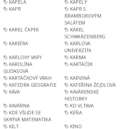
KAPELA
KAPELY
KAPR
KAPR S
BRAMBOROVÝM
SALÁTEM
KAREL ČAPEK
KAREL
SCHWARZENBERG
KARIÉRA
KARLOVA
UNIVERZITA
KARLOVY VARY
KARMA
KAROLÍNA
KARTÁČEK
GUDASOVÁ
KARTÁČKOVÝ VRAH
KARVINÁ
KATEDRA GEOGRAFIE
KATEŘINA ŽEJDLOVÁ
KÁVA
KAVÁRENSKÉ
HISTORKY
KAVÁRNA
KD VLTAVA
KDE VŠUDE SE
KEŇA
SKRÝVÁ MATEMATIKA
KILT
KINO