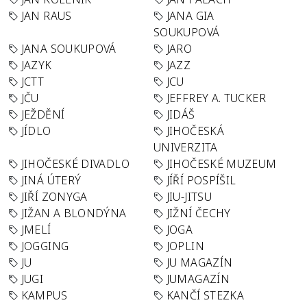
JAN RAUS
JANA GIA
SOUKUPOVÁ
JANA SOUKUPOVÁ
JARO
JAZYK
JAZZ
JCTT
JCU
JČU
JEFFREY A. TUCKER
JEŽDĚNÍ
JIDÁŠ
JÍDLO
JIHOČESKÁ
UNIVERZITA
JIHOČESKÉ DIVADLO
JIHOČESKÉ MUZEUM
JINÁ ÚTERÝ
JÍŘÍ POSPÍŠIL
JIŘÍ ZONYGA
JIU-JITSU
JIŽAN A BLONDÝNA
JIŽNÍ ČECHY
JMELÍ
JOGA
JOGGING
JOPLIN
JU
JU MAGAZÍN
JUGI
JUMAGAZÍN
KAMPUS
KANČÍ STEZKA