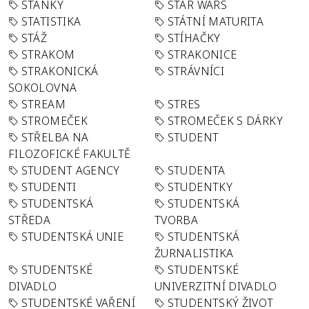
STÁNKY
STAR WARS
STATISTIKA
STÁTNÍ MATURITA
STÁŽ
STÍHAČKY
STRAKOM
STRAKONICE
STRAKONICKÁ
STRÁVNÍCI
SOKOLOVNA
STREAM
STRES
STROMEČEK
STROMEČEK S DÁRKY
STŘELBA NA
STUDENT
FILOZOFICKÉ FAKULTĚ
STUDENT AGENCY
STUDENTA
STUDENTI
STUDENTKY
STUDENTSKÁ
STUDENTSKÁ
STŘEDA
TVORBA
STUDENTSKÁ UNIE
STUDENTSKÁ
ŽURNALISTIKA
STUDENTSKÉ
STUDENTSKÉ
DIVADLO
UNIVERZITNÍ DIVADLO
STUDENTSKÉ VAŘENÍ
STUDENTSKÝ ŽIVOT