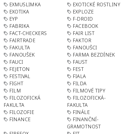
EXMUSLIMKA
EXOTICKÉ ROSTLINY
EXOTIKA
EXPLOZE
EYP
F-DROID
FABRIKA
FACEBOOK
FACT-CHECKERS
FAIR LIST
FAIRTRADE
FAKTOR
FAKULTA
FANOUŠCI
FANOUŠEK
FARMA BEZDÍNEK
FAUCI
FAUST
FEJETON
FEST
FESTIVAL
FIALA
FIGHT
FILDA
FILM
FILMOVÉ TIPY
FILOZOFICKÁ
FILOZOFICKÁ-
FAKULTA
FAKULTA
FILOZOFIE
FINÁLE
FINANCE
FINANČNÍ-
GRAMOTNOST
FIREFOX
FIT