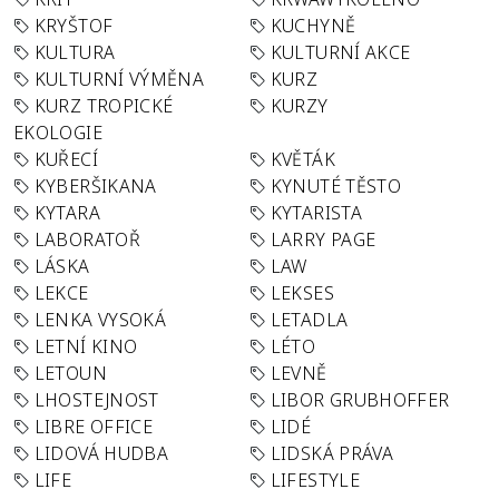
KRYŠTOF
KUCHYNĚ
KULTURA
KULTURNÍ AKCE
KULTURNÍ VÝMĚNA
KURZ
KURZ TROPICKÉ
KURZY
EKOLOGIE
KUŘECÍ
KVĚTÁK
KYBERŠIKANA
KYNUTÉ TĚSTO
KYTARA
KYTARISTA
LABORATOŘ
LARRY PAGE
LÁSKA
LAW
LEKCE
LEKSES
LENKA VYSOKÁ
LETADLA
LETNÍ KINO
LÉTO
LETOUN
LEVNĚ
LHOSTEJNOST
LIBOR GRUBHOFFER
LIBRE OFFICE
LIDÉ
LIDOVÁ HUDBA
LIDSKÁ PRÁVA
LIFE
LIFESTYLE