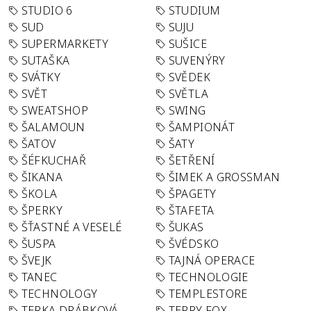
STUDIO 6
STUDIUM
SUD
SUJU
SUPERMARKETY
SUŠICE
SUTAŠKA
SUVENÝRY
SVÁTKY
SVĚDEK
SVĚT
SVĚTLA
SWEATSHOP
SWING
ŠALAMOUN
ŠAMPIONÁT
ŠATOV
ŠATY
ŠÉFKUCHAŘ
ŠETŘENÍ
ŠIKANA
ŠIMEK A GROSSMAN
ŠKOLA
ŠPAGETY
ŠPERKY
ŠTAFETA
ŠŤASTNÉ A VESELÉ
ŠUKAS
ŠUSPA
ŠVÉDSKO
ŠVEJK
TAJNÁ OPERACE
TANEC
TECHNOLOGIE
TECHNOLOGY
TEMPLESTORE
TERKA DRÁBKOVÁ
TERRY FOX