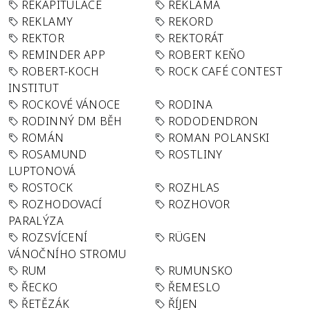
REKAPITULACE
REKLAMA
REKLAMY
REKORD
REKTOR
REKTORÁT
REMINDER APP
ROBERT KEŇO
ROBERT-KOCH
ROCK CAFÉ CONTEST
INSTITUT
ROCKOVÉ VÁNOCE
RODINA
RODINNÝ DM BĚH
RODODENDRON
ROMÁN
ROMAN POLANSKI
ROSAMUND
ROSTLINY
LUPTONOVÁ
ROSTOCK
ROZHLAS
ROZHODOVACÍ
ROZHOVOR
PARALÝZA
ROZSVÍCENÍ
RÜGEN
VÁNOČNÍHO STROMU
RUM
RUMUNSKO
ŘECKO
ŘEMESLO
ŘETĚZÁK
ŘÍJEN