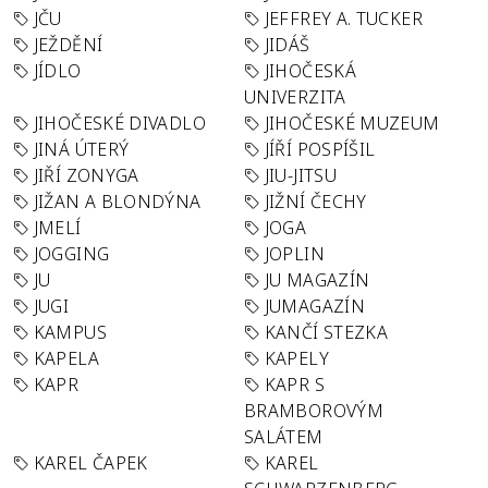
JČU
JEFFREY A. TUCKER
JEŽDĚNÍ
JIDÁŠ
JÍDLO
JIHOČESKÁ
UNIVERZITA
JIHOČESKÉ DIVADLO
JIHOČESKÉ MUZEUM
JINÁ ÚTERÝ
JÍŘÍ POSPÍŠIL
JIŘÍ ZONYGA
JIU-JITSU
JIŽAN A BLONDÝNA
JIŽNÍ ČECHY
JMELÍ
JOGA
JOGGING
JOPLIN
JU
JU MAGAZÍN
JUGI
JUMAGAZÍN
KAMPUS
KANČÍ STEZKA
KAPELA
KAPELY
KAPR
KAPR S
BRAMBOROVÝM
SALÁTEM
KAREL ČAPEK
KAREL