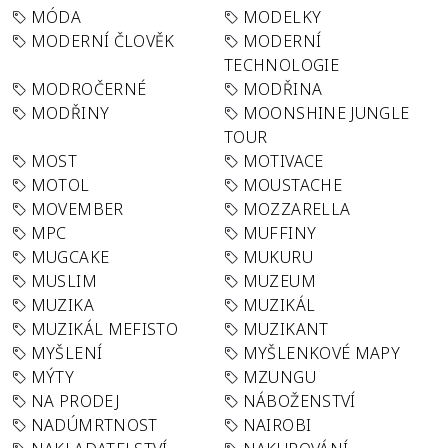
MÓDA
MODELKY
MODERNÍ ČLOVĚK
MODERNÍ
TECHNOLOGIE
MODROČERNÉ
MODŘINA
MODŘINY
MOONSHINE JUNGLE
TOUR
MOST
MOTIVACE
MOTOL
MOUSTACHE
MOVEMBER
MOZZARELLA
MPC
MUFFINY
MUGCAKE
MUKURU
MUSLIM
MUZEUM
MUZIKA
MUZIKÁL
MUZIKÁL MEFISTO
MUZIKANT
MYŠLENÍ
MYŠLENKOVÉ MAPY
MÝTY
MZUNGU
NA PRODEJ
NÁBOŽENSTVÍ
NADÚMRTNOST
NAIROBI