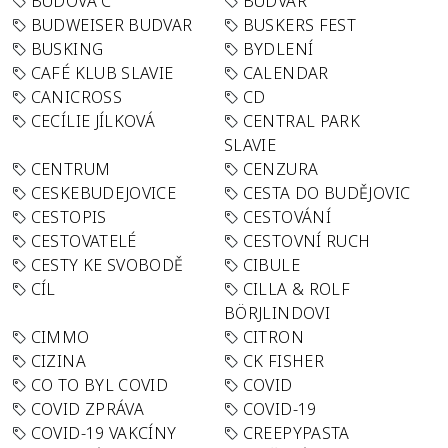
BUDOVA C
BUDVAR
BUDWEISER BUDVAR
BUSKERS FEST
BUSKING
BYDLENÍ
CAFÉ KLUB SLAVIE
CALENDAR
CANICROSS
CD
CECÍLIE JÍLKOVÁ
CENTRAL PARK
SLAVIE
CENTRUM
CENZURA
CESKEBUDEJOVICE
CESTA DO BUDĚJOVIC
CESTOPIS
CESTOVÁNÍ
CESTOVATELÉ
CESTOVNÍ RUCH
CESTY KE SVOBODĚ
CIBULE
CÍL
CILLA & ROLF
BÖRJLINDOVI
CIMMO
CITRON
CIZINA
CK FISHER
CO TO BYL COVID
COVID
COVID ZPRÁVA
COVID-19
COVID-19 VAKCÍNY
CREEPYPASTA