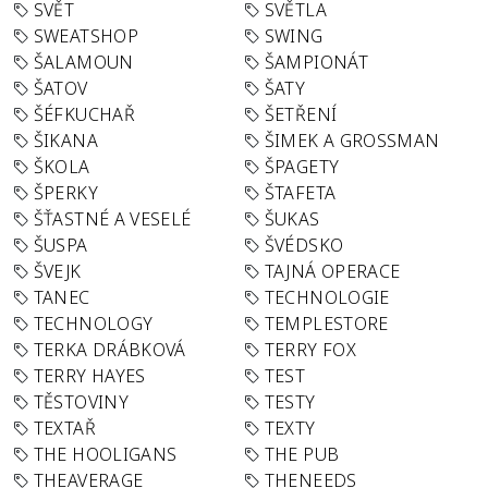
SVĚT
SVĚTLA
SWEATSHOP
SWING
ŠALAMOUN
ŠAMPIONÁT
ŠATOV
ŠATY
ŠÉFKUCHAŘ
ŠETŘENÍ
ŠIKANA
ŠIMEK A GROSSMAN
ŠKOLA
ŠPAGETY
ŠPERKY
ŠTAFETA
ŠŤASTNÉ A VESELÉ
ŠUKAS
ŠUSPA
ŠVÉDSKO
ŠVEJK
TAJNÁ OPERACE
TANEC
TECHNOLOGIE
TECHNOLOGY
TEMPLESTORE
TERKA DRÁBKOVÁ
TERRY FOX
TERRY HAYES
TEST
TĚSTOVINY
TESTY
TEXTAŘ
TEXTY
THE HOOLIGANS
THE PUB
THEAVERAGE
THENEEDS