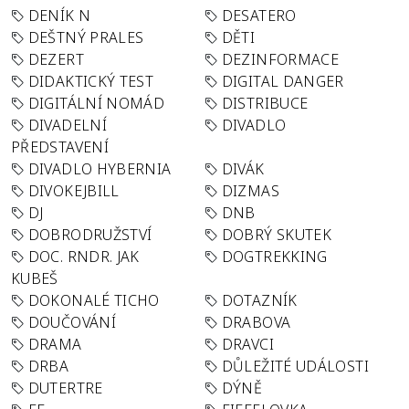
DENÍK N
DESATERO
DEŠTNÝ PRALES
DĚTI
DEZERT
DEZINFORMACE
DIDAKTICKÝ TEST
DIGITAL DANGER
DIGITÁLNÍ NOMÁD
DISTRIBUCE
DIVADELNÍ
DIVADLO
PŘEDSTAVENÍ
DIVADLO HYBERNIA
DIVÁK
DIVOKEJBILL
DIZMAS
DJ
DNB
DOBRODRUŽSTVÍ
DOBRÝ SKUTEK
DOC. RNDR. JAK
DOGTREKKING
KUBEŠ
DOKONALÉ TICHO
DOTAZNÍK
DOUČOVÁNÍ
DRABOVA
DRAMA
DRAVCI
DRBA
DŮLEŽITÉ UDÁLOSTI
DUTERTRE
DÝNĚ