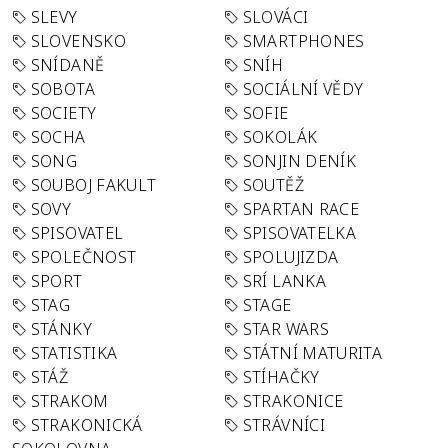
SLEVY
SLOVÁCI
SLOVENSKO
SMARTPHONES
SNÍDANĚ
SNÍH
SOBOTA
SOCIÁLNÍ VĚDY
SOCIETY
SOFIE
SOCHA
SOKOLÁK
SONG
SONJIN DENÍK
SOUBOJ FAKULT
SOUTĚŽ
SOVY
SPARTAN RACE
SPISOVATEL
SPISOVATELKA
SPOLEČNOST
SPOLUJIZDA
SPORT
SRÍ LANKA
STAG
STAGE
STÁNKY
STAR WARS
STATISTIKA
STÁTNÍ MATURITA
STÁŽ
STÍHAČKY
STRAKOM
STRAKONICE
STRAKONICKÁ
STRÁVNÍCI