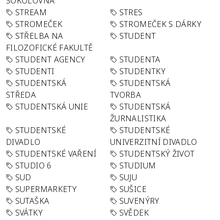
SOKOLOVNA
STREAM
STRES
STROMEČEK
STROMEČEK S DÁRKY
STŘELBA NA
STUDENT
FILOZOFICKÉ FAKULTĚ
STUDENT AGENCY
STUDENTA
STUDENTI
STUDENTKY
STUDENTSKÁ
STUDENTSKÁ
STŘEDA
TVORBA
STUDENTSKÁ UNIE
STUDENTSKÁ
ŽURNALISTIKA
STUDENTSKÉ
STUDENTSKÉ
DIVADLO
UNIVERZITNÍ DIVADLO
STUDENTSKÉ VAŘENÍ
STUDENTSKÝ ŽIVOT
STUDIO 6
STUDIUM
SUD
SUJU
SUPERMARKETY
SUŠICE
SUTAŠKA
SUVENÝRY
SVÁTKY
SVĚDEK