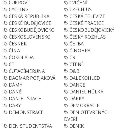
CUKROVÍ
CVIČENÍ
CYCLING
CZECH-US
ČESKÁ REPUBLIKA
ČESKÁ TELEVIZE
ČESKÉ BUDĚJOVICE
ČESKÉ TRADICE
ČESKOBUDĚJOVICKO
ČESKOBUDĚJOVICKÝ
ČESKOSLOVENSKO
ČESKÝ ROZHLAS
ČESNEK
ČETBA
ČÍNA
ČINOHRA
ČOKOLÁDA
ČR
ČT
ČTENÍ
ČUTACÍMERUNA
D&B
DAGMAR POPJAKOVÁ
DALEKOHLED
DÁMY
DANCE
DANĚ
DANIEL HŮLKA
DANIEL STACH
DÁRKY
DARY
DEMOKRACIE
DEMONSTRACE
DEN OTEVŘENÝCH
DVEŘÍ
DEN STUDENTSTVA
DENIK