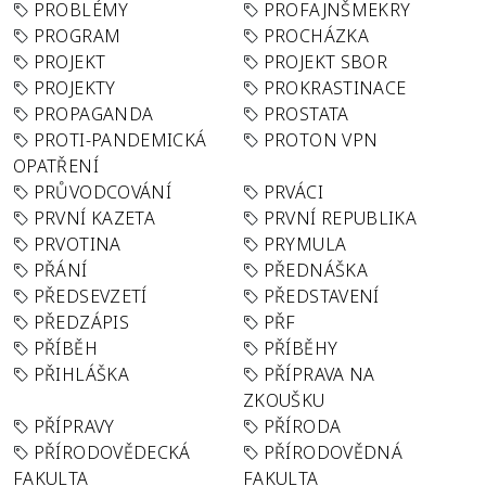
PROBLÉMY
PROFAJNŠMEKRY
PROGRAM
PROCHÁZKA
PROJEKT
PROJEKT SBOR
PROJEKTY
PROKRASTINACE
PROPAGANDA
PROSTATA
PROTI-PANDEMICKÁ
PROTON VPN
OPATŘENÍ
PRŮVODCOVÁNÍ
PRVÁCI
PRVNÍ KAZETA
PRVNÍ REPUBLIKA
PRVOTINA
PRYMULA
PŘÁNÍ
PŘEDNÁŠKA
PŘEDSEVZETÍ
PŘEDSTAVENÍ
PŘEDZÁPIS
PŘF
PŘÍBĚH
PŘÍBĚHY
PŘIHLÁŠKA
PŘÍPRAVA NA
ZKOUŠKU
PŘÍPRAVY
PŘÍRODA
PŘÍRODOVĚDECKÁ
PŘÍRODOVĚDNÁ
FAKULTA
FAKULTA