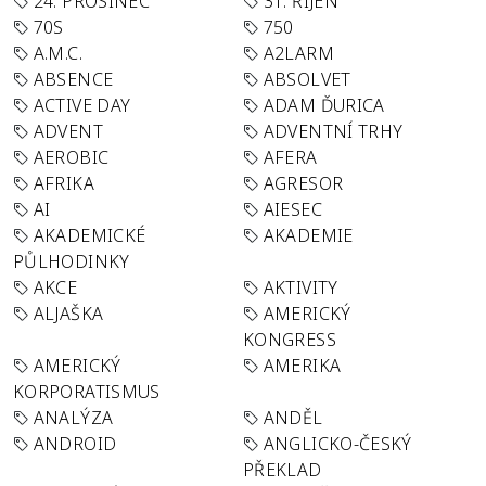
24. PROSINEC
31. ŘÍJEN
70S
750
A.M.C.
A2LARM
ABSENCE
ABSOLVET
ACTIVE DAY
ADAM ĎURICA
ADVENT
ADVENTNÍ TRHY
AEROBIC
AFERA
AFRIKA
AGRESOR
AI
AIESEC
AKADEMICKÉ
AKADEMIE
PŮLHODINKY
AKCE
AKTIVITY
ALJAŠKA
AMERICKÝ
KONGRESS
AMERICKÝ
AMERIKA
KORPORATISMUS
ANALÝZA
ANDĚL
ANDROID
ANGLICKO-ČESKÝ
PŘEKLAD