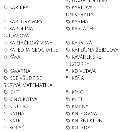
SCHWARZENBERG
KARIÉRA
KARLOVA
UNIVERZITA
KARLOVY VARY
KARMA
KAROLÍNA
KARTÁČEK
GUDASOVÁ
KARTÁČKOVÝ VRAH
KARVINÁ
KATEDRA GEOGRAFIE
KATEŘINA ŽEJDLOVÁ
KÁVA
KAVÁRENSKÉ
HISTORKY
KAVÁRNA
KD VLTAVA
KDE VŠUDE SE
KEŇA
SKRÝVÁ MATEMATIKA
KILT
KINO
KINO KOTVA
KLEŤ
KLUB K2
KMENY
KNIHA
KNIHOVNA
KNÍR
KNIŽNÍ KLUB
KOLÁČ
KOLEDY