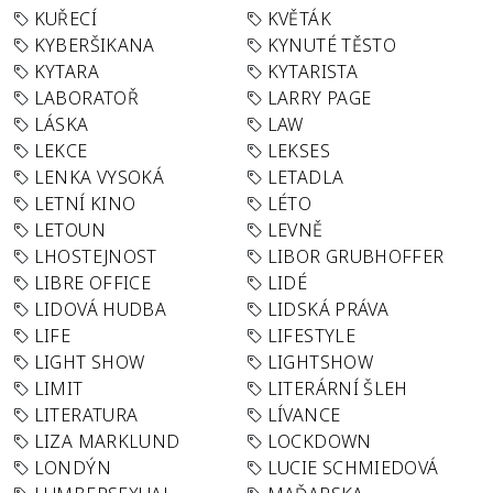
KUŘECÍ
KVĚTÁK
KYBERŠIKANA
KYNUTÉ TĚSTO
KYTARA
KYTARISTA
LABORATOŘ
LARRY PAGE
LÁSKA
LAW
LEKCE
LEKSES
LENKA VYSOKÁ
LETADLA
LETNÍ KINO
LÉTO
LETOUN
LEVNĚ
LHOSTEJNOST
LIBOR GRUBHOFFER
LIBRE OFFICE
LIDÉ
LIDOVÁ HUDBA
LIDSKÁ PRÁVA
LIFE
LIFESTYLE
LIGHT SHOW
LIGHTSHOW
LIMIT
LITERÁRNÍ ŠLEH
LITERATURA
LÍVANCE
LIZA MARKLUND
LOCKDOWN
LONDÝN
LUCIE SCHMIEDOVÁ