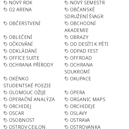
NOVÝ ROK
NOVÝ SEMESTR
O2 ARENA
OBČANSKÉ
SDRUŽENÍ ŠVAGR
OBČERSTVENÍ
OBCHODNÍ
AKADEMIE
OBLEČENÍ
OBRAZY
OČKOVÁNÍ
OD DESÍTI K PĚTI
ODKLÁDÁNÍ
ODPAD FEST
OFFICE SUITE
OFFROAD
OCHRANA PŘÍRODY
OCHRANA
SOUKROMÍ
OKÉNKO
OKUPACE
STUDENTSKÉ POEZIE
OLOMOUC OŽIJE
OPERA
OPERAČNÍ ANALÝZA
ORGANIC MAPS
ORCHIDEJ
ORCHIDEJE
OSCAR
OSLAVY
OSOBNOST
OSTRAVA
OSTROV CEJLON
OSTROVANKA