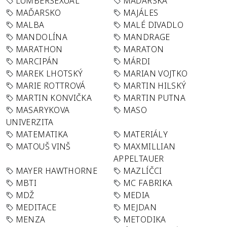
LUMBERSEXUAL
MAĎARSKA
MAĎARSKO
MAJÁLES
MALBA
MALÉ DIVADLO
MANDOLÍNA
MANDRAGE
MARATHON
MARATON
MARCIPÁN
MÁRDI
MAREK LHOTSKÝ
MARIAN VOJTKO
MARIE ROTTROVÁ
MARTIN HILSKÝ
MARTIN KONVIČKA
MARTIN PUTNA
MASARYKOVA
MASO
UNIVERZITA
MATEMATIKA
MATERIÁLY
MATOUŠ VINŠ
MAXMILLIAN
APPELTAUER
MAYER HAWTHORNE
MAZLÍČCI
MBTI
MC FABRIKA
MDŽ
MEDIA
MEDITACE
MEJDAN
MENZA
METODIKA