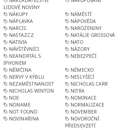
NAKLADATELSTVÍ
NAKUPOVÁNÍ
LIDOVÉ NOVINY
NÁKUPY
NÁMĚSTÍ
NÁPLAVKA
NÁPOVĚDA
NARCIS
NAROZENINY
NASTAZ.CZ
NATÁLIE GROSSOVÁ
NATIVIA
NATO
NÁVŠTĚVNÍCI
NÁZORY
NEANDRTÁL S
NEBEZPEČÍ
IPHONEM
NĚMČINA
NĚMECKO
NERVY V KÝBLU
NESLYŠÍCÍ
NEZAMĚSTNANOST
NICHOLAS CARR
NICHOLAS WINTON
NITRA
NOE
NOMINACE
NONAME
NORMALIZACE
NOT FOUND
NOVEMBER
NOVINAŘINA
NOVOROČNÍ
PŘEDSEVZETÍ