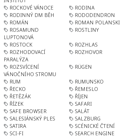
INSTITUT
ROCKOVÉ VÁNOCE
RODINA
RODINNÝ DM BĚH
RODODENDRON
ROMÁN
ROMAN POLANSKI
ROSAMUND
ROSTLINY
LUPTONOVÁ
ROSTOCK
ROZHLAS
ROZHODOVACÍ
ROZHOVOR
PARALÝZA
ROZSVÍCENÍ
RÜGEN
VÁNOČNÍHO STROMU
RUM
RUMUNSKO
ŘECKO
ŘEMESLO
ŘETĚZÁK
ŘÍJEN
ŘÍZEK
SAFARI
SAFE BROWSER
SALÁT
SALESIÁNSKÝ PLES
SALZBURG
SATIRA
SCÉNICKÉ ČTENÍ
SCI-FI
SEARCH ENGINE