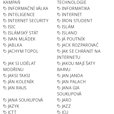
KAMPAŇ
TECHNOLOGIE
INFORMAČNÍ VÁLKA
INFORMATIKA
INTELIGENCE
INTERNET
INTERNET SECURITY
IRON STUDENT
ISIC
ISLÁM
ISLÁMSKÝ STÁT
ISLAND
IVAN MLÁDEK
JÁ POUTNÍK
JABLKA
JACK ROZPAROVAČ
JACHYM TOPOL
JAK SE CHRÁNIT NA
INTERNETU
JAK SI UDĚLAT
JAKOU MAJÍ ŠATY
MODŘINU
BARVU
JAKSI TAKSI
JAN JANDA
JÁN KOLENÍK
JAN PALACH
JAN RAUS
JANA GIA
SOUKUPOVÁ
JANA SOUKUPOVÁ
JARO
JAZYK
JAZZ
JCTT
JCU