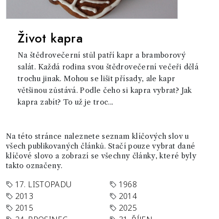
Život kapra
Na štědrovečerní stůl patří kapr a bramborový
salát. Každá rodina svou štědrovečerní večeři dělá
trochu jinak. Mohou se lišit přísady, ale kapr
většinou zůstává. Podle čeho si kapra vybrat? Jak
kapra zabít? To už je troc...
Na této stránce naleznete seznam klíčových slov u
všech publikovaných článků. Stačí pouze vybrat dané
klíčové slovo a zobrazí se všechny články, které byly
takto označeny.
17. LISTOPADU
1968
2013
2014
2015
2025