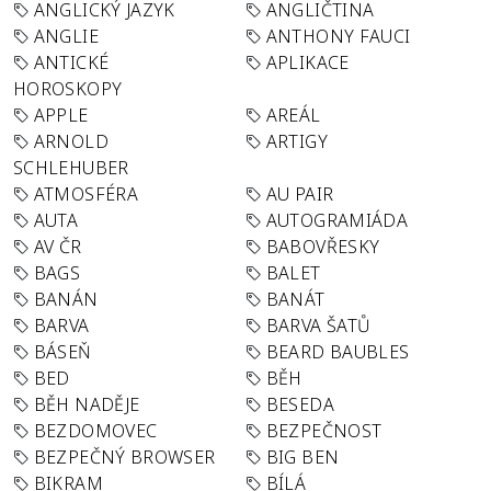
ANGLICKÝ JAZYK
ANGLIČTINA
ANGLIE
ANTHONY FAUCI
ANTICKÉ
APLIKACE
HOROSKOPY
APPLE
AREÁL
ARNOLD
ARTIGY
SCHLEHUBER
ATMOSFÉRA
AU PAIR
AUTA
AUTOGRAMIÁDA
AV ČR
BABOVŘESKY
BAGS
BALET
BANÁN
BANÁT
BARVA
BARVA ŠATŮ
BÁSEŇ
BEARD BAUBLES
BED
BĚH
BĚH NADĚJE
BESEDA
BEZDOMOVEC
BEZPEČNOST
BEZPEČNÝ BROWSER
BIG BEN
BIKRAM
BÍLÁ