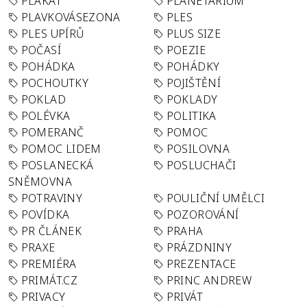
PLAKÁT
PLANETÁRIUM
PLAVKOVÁSEZONA
PLES
PLES UPÍRŮ
PLUS SIZE
POČASÍ
POEZIE
POHÁDKA
POHÁDKY
POCHOUTKY
POJIŠTĚNÍ
POKLAD
POKLADY
POLÉVKA
POLITIKA
POMERANČ
POMOC
POMOC LIDEM
POSILOVNA
POSLANECKÁ
POSLUCHAČI
SNĚMOVNA
POTRAVINY
POULIČNÍ UMĚLCI
POVÍDKA
POZOROVÁNÍ
PR ČLÁNEK
PRAHA
PRAXE
PRÁZDNINY
PREMIÉRA
PREZENTACE
PRIMÁT.CZ
PRINC ANDREW
PRIVACY
PRIVÁT