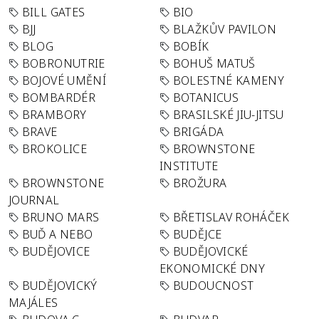
BILL GATES
BIO
BJJ
BLAŽKŮV PAVILON
BLOG
BOBÍK
BOBRONUTRIE
BOHUŠ MATUŠ
BOJOVÉ UMĚNÍ
BOLESTNÉ KAMENY
BOMBARDÉR
BOTANICUS
BRAMBORY
BRASILSKÉ JIU-JITSU
BRAVE
BRIGÁDA
BROKOLICE
BROWNSTONE
INSTITUTE
BROWNSTONE
BROŽURA
JOURNAL
BRUNO MARS
BŘETISLAV ROHÁČEK
BUĎ A NEBO
BUDĚJCE
BUDĚJOVICE
BUDĚJOVICKÉ
EKONOMICKÉ DNY
BUDĚJOVICKÝ
BUDOUCNOST
MAJÁLES