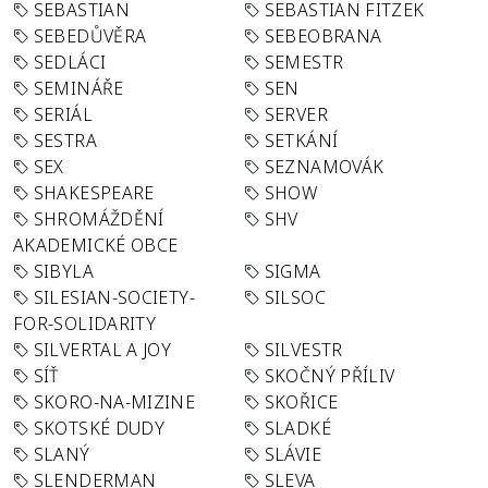
SEBASTIAN
SEBASTIAN FITZEK
SEBEDŮVĚRA
SEBEOBRANA
SEDLÁCI
SEMESTR
SEMINÁŘE
SEN
SERIÁL
SERVER
SESTRA
SETKÁNÍ
SEX
SEZNAMOVÁK
SHAKESPEARE
SHOW
SHROMÁŽDĚNÍ
SHV
AKADEMICKÉ OBCE
SIBYLA
SIGMA
SILESIAN-SOCIETY-
SILSOC
FOR-SOLIDARITY
SILVERTAL A JOY
SILVESTR
SÍŤ
SKOČNÝ PŘÍLIV
SKORO-NA-MIZINE
SKOŘICE
SKOTSKÉ DUDY
SLADKÉ
SLANÝ
SLÁVIE
SLENDERMAN
SLEVA