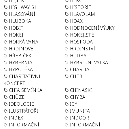
HEJLÍK
HERCI
HIGHWAY 61
HISTORIE
HLASOVÁNÍ
HLAVOLAM
HLUBOKÁ
HOAX
HOBIT
HODNOCENÍ VÝUKY
HOKEJ
HOKEJISTÉ
HORKÁ VANA
HOSPODA
HRDINOVÉ
HRDINSTVÍ
HŘEBÍČEK
HUDBA
HYBERNIA
HYBRIDNÍ VÁLKA
HYPOTÉKA
CHARITA
CHARITATIVNÍ
CHEB
KONCERT
CHIA SEMÍNKA
CHINASKI
CHŮZE
CHYBA
IDEOLOGIE
IGY
ILUSTRÁTOŘI
IMUNITA
INDEX
INDOOR
INFORMAČNÍ
INFORMAČNÍ