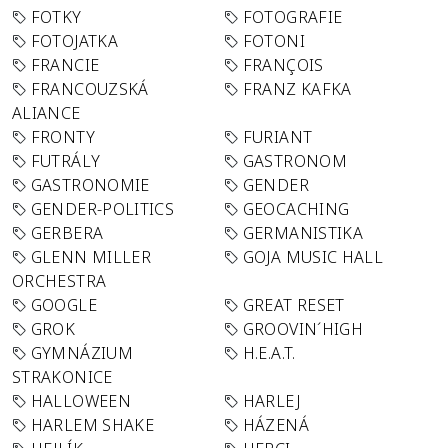
FOTKY
FOTOGRAFIE
FOTOJATKA
FOTONI
FRANCIE
FRANÇOIS
FRANCOUZSKÁ
FRANZ KAFKA
ALIANCE
FRONTY
FURIANT
FUTRÁLY
GASTRONOM
GASTRONOMIE
GENDER
GENDER-POLITICS
GEOCACHING
GERBERA
GERMANISTIKA
GLENN MILLER
GOJA MUSIC HALL
ORCHESTRA
GOOGLE
GREAT RESET
GROK
GROOVIN´HIGH
GYMNÁZIUM
H.E.A.T.
STRAKONICE
HALLOWEEN
HARLEJ
HARLEM SHAKE
HÁZENÁ